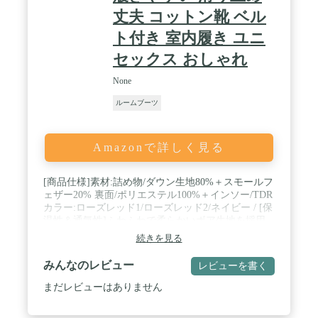
丈夫 コットン靴 ベル
ト付き 室内履き ユニ
セックス おしゃれ
None
ルームブーツ
Amazonで詳しく見る
[商品仕様]素材:詰め物/ダウン生地80%＋スモールフ
ェザー20% 裏面/ポリエステル100%＋インソー/TDR
カラー:ローズレッド1/ローズレッド2/ネイビー / [保
温性＆通気性]ふわふわで柔らかいボア生地を採用
しており、保温性にも通気性にも抜群です。長時間
続きを見る
履いても蒸れる心配はなく、快適に使えます。 / [滑
り止め]シューズ底面のところにはフローリングに
みんなのレビュー
レビューを書く
対応できるTDR生地なので、滑り止めで転んだのは
防止でき、室内使用に最適のアイテムです。 / [多機
まだレビューはありません
能]保温性抜群なので、足元の冷えに長年困ってい
る方、寒い夜に立ち仕事をするお客様に大推薦で