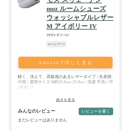
ズの誤差は多少発生します。ご了承下さい。(単
位：約mm) ※詳細な商品サイズは画像一覧にござ
moz ルームシューズ
います。
ウォッシャブルレザー
M アイボリー IV
ｱｶﾂｷｺｰﾎﾟﾚｰｼｮﾝ
ルームブーツ
Amazonで詳しく見る
軽く、洗えて、高級感のあるレザータイプ / 生産国:
中国 / 適用サイズ:M約23.0㎝~25.0㎝ / 洗濯:手洗い可
(水洗い)
続きを見る
みんなのレビュー
レビューを書く
まだレビューはありません