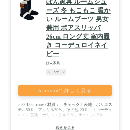
ぼん家具 ルームシュ
ーズ 冬 もこもこ 暖か
い ルームブーツ 男女
兼用 ボアスリッパ
26cm ロング丈 室内履
き コーデュロイネイ
ビー
ぼん家具
ルームブーツ
Amazonで詳しく見る
etc001352-conv / 材質：〔チェック〕表地：ポリエス
テル50％、アクリル30％、その他 20％ 〔コーデュ
ロイ〕表地：ポリエステル88％、ナイロン12％
〔ネイティブ・プレーン〕表地：ポリエステル
100％ 〔共通〕中材・裏地・底敷：ポリエステル
続きを見る