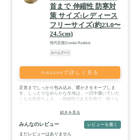
首まで 伸縮性 防寒対
策 サイズ:レディース
フリーサイズ(約23.0〜
24.5cm)
現代百貨(Gendai Hyakka)
ルームブーツ
Amazonで詳しく見る
足首までしっかり包み込み、暖かさをキープしま
す。しっとりなめらかな生地は、一日中履いていた
くなる気持ちよさ。 / 伸縮性のある生地で、様々な
足のサイズにフィットします。 / サイズ：レディー
スフリーサイズ(約23.0〜24.5cm) / 素材：ポリエス
続きを見る
テル(92%)､ポリウレタン(8%)(中綿100%ポリエステ
ル､ソール100%ウレタン) / 生産国：中国
みんなのレビュー
レビューを書く
まだレビューはありません