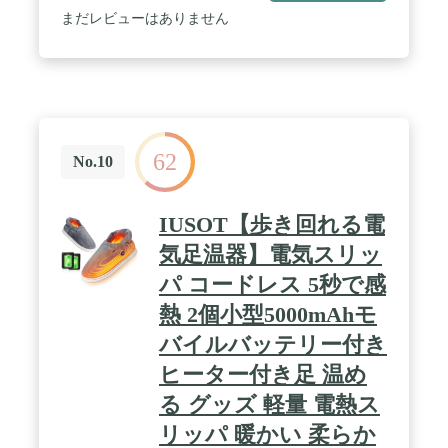
けて脱ぎやすく老若男女誰でも気軽にはいていただ
まだレビューはありません
けます。❤ルームシューズ 洗える 携帯 スリッパ メ
ンズ 室内 大きめ 介護シューズ 女性 屋外 ルームシ
ューズ 洗える レディース 室内履き メンズ 冬 ルー
ムシューズ 洗える 夏 ルームシューズ 可愛い 洗え
る ルームシューズ 洗える 可愛い 冬用スリッパ メ
ンズ 室内履き シューズ レディース 冬用スリッパ
室内 犬 介護シューズ 女性用 幅広 ファースリッパ
62
レディース ファーサンダル スリッパ 冬 室内履き
No.10
レディース メンズ ルームシューズ 夏春 スリッパ
室内履き 静音で軽量 麻 可愛い 滑り止め 来客用 部
屋用 ギフト ルームシューズ モコモコ 動物 スリッ
IUSOT【歩き回れる電
パ メンズ 大きいサイズ 冬 ルームシューズ 洗える
冬用スリッパ 外 防水 超軽量 4e 介護シューズ 婦人
気足温器】電気スリッ
女性用 高齢者 室内 室外 介護靴 リハビリシューズ
パ コードレス 5秒で感
スリッポン 反射材 / ソールは素材を使用し、グリッ
プ力が高く、滑り止め、耐摩擦、耐久性性能があり
熱 2個小型5000mAhモ
ます。外履き 4e 室内履き レディース 厚底 介護シ
ューズ レディース 5e 介護シューズ 女性 23 スリッ
バイルバッテリー付き
パ 洗える 室内 防臭 介護シューズ レディース 室内
ヒーター付き足 温め
幅広 スリッパ メンズ 屋外 ブランド ルームシュー
ズ メンズ 夏 ルームシューズ 冬 メンズ ルームシュ
る グッズ 軽量 電熱ス
ーズ メンズ 大きい ルームシューズ 可愛い 安い 介
護シューズ メンズ 幅広 スリッパ メンズ 室内 静音
リッパ 暖かい 柔らか
夏 ルームシューズ 冬 滑り止め スリッパ 洗える ス