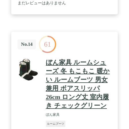
材】表地：スエード調（ポリエステル）、中底・履
まだレビューはありません
き口部分：天然羊毛100%、甲裏：フェイクファー
（ポリエステル）、裏底：ポリエステル、 【裏底仕
様】滑り止め付き、【原毛原産国】オーストラリ
ア、【加工】中国 / 床暖房がなくても暖かく過ごせ
る、エコで快適な天然羊毛スリッパ。ふわふわとし
たやさしい肌触りが気持ち良い、冬の定番ルームシ
ューズです。デザインはお洒落な欧風ブーツタイ
61
プ。裏底部分には2点の滑り止め付きです。暖かい
No.14
のはもちろんのこと、とっても履きやすい天然羊毛
スリッパです。 / 履き口の部分には25mmもの毛足
のある天然羊毛を贅沢に使用。また、中底部分には
ぼん家具 ルームシュ
12mm毛足の羊毛を敷いており、厚みのある天然羊
毛に包まれて、足元はいつでもモコモコ暖かです。
ーズ 冬 もこもこ 暖か
ご自宅でのご利用はもちろん、足元の冷えがちなオ
い ルームブーツ 男女
フィスや事務所など職場でのご利用にも大変お薦め
です。 / ウォッシャブル加工をしているので、ご家
兼用 ボアスリッパ
庭でも簡単に手洗いができ、いつでも清潔・衛生的
です。ご自宅用はもちろん、プレゼントや贈答用に
26cm ロング丈 室内履
も最適です。
き チェックグリーン
ぼん家具
ルームブーツ