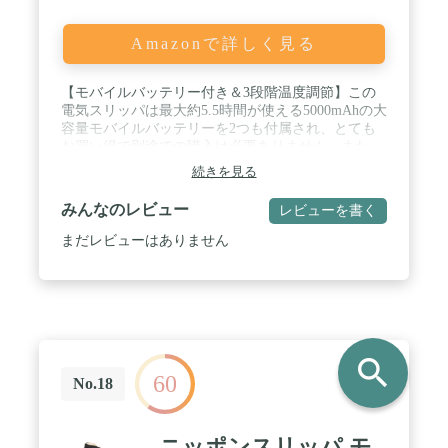
誤りがないかご確認お願いします。 キャンセルや内
容変更について手数料を請求させて頂きます。
Amazonで詳しく見る
【モバイルバッテリー付き＆3段階温度調節】この
電気スリッパは最大約5.5時間が使える5000mAhの大
容量モバイルバッテリーを2つも付属され、とても
お買い得で別途での購入は必要ありません。また、
高・中・低3段階の温度調節が可能で、スリッパ本
続きを見る
体にある電源ボタンを押すと異なる温度モードに切
り替わります。最大65℃まで温めることができるの
みんなのレビュー
レビューを書く
で、真冬など寒さが厳しい環境でも足を温めてくれ
ます。 / 【2in1コードレス＆延長コード付き】コー
まだレビューはありません
ドレスとコード付き二つの使い方を自由に切り替え
ることはこの左右分離式フットウォーマーが一番の
特徴です。付属のモバイルバッテリーと接続すれ
ば、コードレスに使用でき、自由に歩くことが可
能。モバイルバッテリーを充電するとき、付属の延
長コード（約1.5ｍ）を接続してご使用もできます。
search
使うシーンによってコードレスーにするのか、コー
60
ド付きにするのかを選べて、より便利で、使いやす
No.18
いです。 / 【日本製ヒーター＆10秒で速暖】軽くて
速暖性の高い日本製カーボンナノチューブのヒータ
ーを採用された足温器は、発熱が早く均等に温かさ
ニッポンスリッパ モ