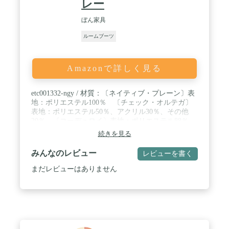
レー
とができます。 / 【はき心地抜群＆男女兼用】本体
の素材に柔らかい生地を使用しているので、踵を踏
ぼん家具
んで着用することも可能。着脱しやすく、足が大き
めの方でもスムーズに履けます。底は滑り止め加工
ルームブーツ
されており滑りにくく安全に歩くことができます。
サイズは4つ用意されていますが、男女問わず子供
やお年寄りも着られます。
Amazonで詳しく見る
etc001332-ngy / 材質：〔ネイティブ・プレーン〕表
地：ポリエステル100％ 〔チェック・オルテガ〕
表地：ポリエステル50％、アクリル30％、その他
20％ 〔コーデュロイ〕表地：ポリエステル88％、
ナイロン12％ 〔共通〕中材・裏地・底敷：ポリエ
続きを見る
ステル100％ 底敷芯：発泡PE＋EVA / カラー：チ
ェックグレー、チェックネイビー、オルテガブラウ
みんなのレビュー
レビューを書く
ン、コーデュロイベージュ、コーデュロイネイビ
ー、ネイティブネイビー、チェックレッド、チェッ
まだレビューはありません
クグリーン、ベージュ、グレージュ、チャコールグ
レー、ライトグレー、ミントグリーン、スモーキー
ブルー、スモーキーピンク / ※2024年10月18日仕様
変更しました。（カラー追加） / ※2018年10月1日
仕様変更しました。（カラー変更） / ※2017年9月
25日仕様変更しました。（カラー変更、靴裏滑り止