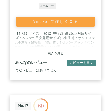
ルームブーツ
Amazonで詳しく見る
【仕様】サイズ： 横12×奥行29×高23cm(対応サイ
ズ：22-27cm 男女兼用サイズ）/側生地：ポリエステ
ル100％（超軽量）/詰め物：シルバーダックダウン
80％ 詰め物重量：120ｇ/足 /様々なシーンで
大活躍：寝る時、仕事中、風邪予防 /生産企画国：
続きを見る
中国生産、日本企画。 / 【高品質ダックダウンを使
用】ダウンは水鳥の胸部に生えているもので、羽軸
みんなのレビュー
レビューを書く
がなくふわふわしています。吸湿発散性に大変優れ
ており、軽くてたっぷり空気を含んでいます。ま
まだレビューはありません
た、羽毛の品質表示は、通常ダウン率で表示されま
す。ダウン率が高いほど基本的に保温性が優れてい
ます。こちらの商品のダウン率は80％で、暖かい空
気を多く含み、保温性や吸湿・放湿性に優れてい
て、高品質です。 / 【徹底した洗浄・殺菌】：羽毛
の原毛は、複数のこだわり洗浄工程を経て、動物特
有のにおいを抑え、JIS基準より2倍の清浄度
60
1000mm以上、3倍の酸素計数1.6mg以下を達成！に
No.17
おいが苦手だった方にもご利用いただけるようにな