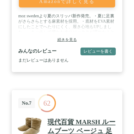
Amazonで詳しく見る
moz swedenより夏のスリッパ新作発売。・夏に足裏
がさらさらとする麻素材を採用。・底材をEVA素材
にしたことでへたりにくく、履き心地もUPしまし
た。・キッチンで撥ねた水にソックスが濡れたこと
はありませんか?浴槽のお湯を止めにちょこっと浴
続きを見る
室に入ることはありませんか?そんな時でも裏底が
EVA樹脂素材なので濡れや滑りに安心です。 / 適応
みんなのレビュー
レビューを書く
サイズ: M:約22～24cm/重量:約137g L:約24.5～26㎝/
重量:約164g 材質: 表地：麻 / 底：EVA樹脂 / ●素
まだレビューはありません
材：EVA と麻の組み合わせで超軽く長い時間履いて
も足が楽々！ ●肌触りは麻でサラッと!底材は樹脂素
材なので、足濡れ、滑りを気にせず足の負担も軽減
/ 生産国:中国(sweden 日本企画)
62
No.7
現代百貨 MARSH ルー
ムブーツ ベージュ 足