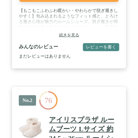
【もこもこふわふわ暖かい・やわらかで脱ぎ履きし
やすく】包み込まれるようなフィット感と、とろけ
る履き心地が魅力のルームシューズ。脱ぎ履きが簡
単にできる形に作られているのもポイント。静電気
防止加工済み。 / 【防水性・滑り止め・防音設計】
続きを見る
滑りにくく、柔らかく消音タイプで床にも優しい
PVC素材の裏底。床の冷たさが伝わりにくいしっか
みんなのレビュー
レビューを書く
りしたソールはここだけの工夫。足の裏は滑りにく
くしっかりとしたソールなので足底の汚れは濡らし
まだレビューはありません
たタオルなどでささっととれます、キッチンやフロ
ーリングの床でも気にせず履けます！床を傷つけま
せん。 / 【洗濯機で丸洗いOK】汚れても安心。丸洗
いできるので、いつでも清潔にお使いいただけま
す。洗濯：ネット使用必須、他のものと分けてお洗
いください。 / 【素材】ポリエステル100％ /底面：
防水PVC ；【サイズ（外寸）】● XS: {長さ：約
76
22cm、幅：約8.5cm、高さ：約14cm、重さ（片
No.2
足）：約90g}; ●S: {長さ：約24cm、幅：約9cm、高
さ：約14cm、重さ（片足）：約110g}; ●M: {長さ：
約26cm、幅：約10cm、高さ：約17cm、重さ（片
アイリスプラザ ルー
足）：約120g}; ●L: {長さ：約28cm、幅：約11cm、
高さ：約18cm、重さ（片足）：約130g}; ●XL: {長
ムブーツ Lサイズ 約
さ：約29.5cm、幅：約12cm、高さ：約18cm、重さ