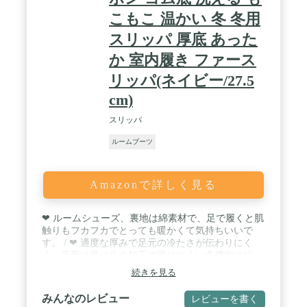
こもこ 温かい 冬 冬用
スリッパ 厚底 あった
か 室内履き ファース
リッパ(ネイビー/27.5
cm)
スリッパ
ルームブーツ
Amazonで詳しく見る
❤ ルームシューズ、裏地は綿素材で、足で履くと肌
触りもフカフカでとっても暖かくて気持ちいいで
す。 / ❤ 適度な厚みで足元の冷たさが伝わりにく
く、底面は滑り止め加工で滑りにくい多機能スリッ
パです、長時間歩いても疲れにくい軽量設計で持ち
続きを見る
運びにも便利。 / ❤ あったか室内履き、タオル生地
だから洗濯可能、汚れてもすぐに手洗いすればいつ
みんなのレビュー
レビューを書く
も洗いたてで清潔・衛生的に使えます。 / さっと履