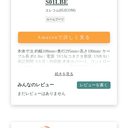
S01LBE
エレコム(ELECOM)
ルームブーツ
Amazonで詳しく見る
本体寸法:約幅108mm×奥行295mm×高さ100mm/ ケー
ブル長:約1.8m / 電源: 5V1A(コネクタ形状: USB A) /
保証期間: 6カ月 / 内容物:本体カバー×1、コントロー
ラー付きヒーターシート×1、取扱説明書×1 / いつで
もどこでも「温活」ができるようになるUSB接続の
続きを見る
フットウォーマー Lサイズ(26.0~28.0cm)です。最大
約43℃の電熱ヒーターで足元を温めます。
みんなのレビュー
レビューを書く
まだレビューはありません