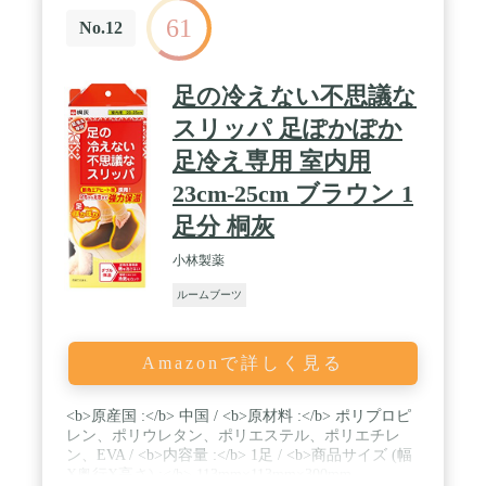
め加工がなくなりました) / 【ネイティブ・チェッ
61
ク・オルテガ・コーデュロイ】商品外寸（片足
No.12
分）：幅120×奥行270×高さ170 / 商品重量：約210g /
【ネイティブ・チェック・オルテガ・コーデュロ
イ】梱包サイズ：幅300×奥行300×高さ120 / 梱包重
足の冷えない不思議な
量：約230g / 個口数：1 / ※サイズの誤差は多少発生
します。ご了承下さい。(単位：約mm) ※詳細な商
スリッパ 足ぽかぽか
品サイズは画像一覧にございます。
足冷え専用 室内用
23cm-25cm ブラウン 1
足分 桐灰
小林製薬
ルームブーツ
Amazonで詳しく見る
<b>原産国 :</b> 中国 / <b>原材料 :</b> ポリプロピ
レン、ポリウレタン、ポリエステル、ポリエチレ
ン、EVA / <b>内容量 :</b> 1足 / <b>商品サイズ (幅
X奥行X高さ) :</b> 113mm×113mm×300mm