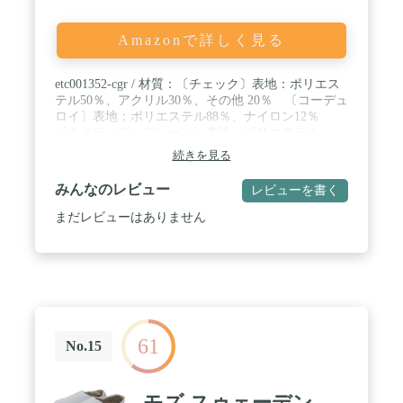
Amazonで詳しく見る
etc001352-cgr / 材質：〔チェック〕表地：ポリエス
テル50％、アクリル30％、その他 20％ 〔コーデュ
ロイ〕表地：ポリエステル88％、ナイロン12％
〔ネイティブ・プレーン〕表地：ポリエステル
100％ 〔共通〕中材・裏地・底敷：ポリエステル
続きを見る
100％ 底敷芯：発泡PE＋EVA / カラー：チェック
グレー、チェックネイビー、コーデュロイベージ
みんなのレビュー
レビューを書く
ュ、コーデュロイネイビー、ネイティブグレー、ネ
イティブネイビー、チェックレッド、チェックグリ
まだレビューはありません
ーン、ベージュ、グレージュ、チャコールグレー、
ライトグレー、ミントグリーン、スモーキーブル
ー、スモーキーピンク / ※2024年10月18日仕様変更
しました。（カラー追加） / ※2018年10月2日仕様
変更しました。（カラー変更） / ※2017年9月22日
仕様変更しました。（カラー変更、靴裏滑り止め加
工がなくなりました） / 【チェック・コーデュロ
61
イ・ネイティブ】商品外寸（片足分）：幅120×奥行
No.15
270×高さ270 / 商品重量：約280g / 【チェック・コー
デュロイ・ネイティブ】梱包サイズ：幅300×奥行
300×高さ70 / 梱包重量：約300g / 個口数：1 / ※サイ
モズ スゥェーデン