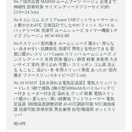
現代百貨 MARSH ルームブーツ ベージュ 足首まで
伸縮性 防寒対策 サイズ:レディースフリーサイズ(約
23.0〜24.5cm)
エレコム エクリアwarm USBフットウォーマー ホッ
と癒やされ43℃ 立体設計でしなやかフィット モバイル
バッテリーOK 洗濯可 ルームシューズ タイマー機能 Lサ
イズ グレージュ HCW-S01LBE
スリッパ 室内履き ルームシューズ 暖かい 滑らな
い 歩きやすい 抗菌衛生 洗濯可 男性と女性ができる 部
屋に暖かいスリッパ Caqnni スリッパ ルームシューズ メ
ンズ レディース 冬用 防寒 暖かい 静音 軽量 来客用 大き
いサイズ 室内 滑り止め 可愛い スリッポン ゴム底 洗え
る もこもこ 温かい 冬 冬用スリッパ 厚底 あったか 室内
履き ファースリッパ(ネイビー/27.5 cm)
IUSOT【歩き回れる電気足温器】電気スリッパ コ
ードレス 5秒で感熱 2個小型5000mAhモバイルバッテリ
ー付き ヒーター付き足 温める グッズ 軽量 電熱スリッ
パ 暖かい 柔らかい 厚い綿裏地 フットウォーマー 電気
足温器 3段階温度調整切替 45-65℃調節可能 NTC過熱保
護 洗濯可能 防寒対策 男女兼用 自宅/職場用 ホットスリ
ッパ
他14件