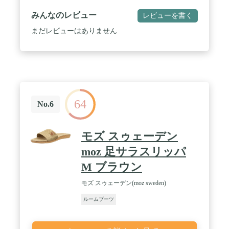
100％ 底敷芯：発泡PE＋EVA / カラー：チェック
グレー、チェックネイビー、コーデュロイベージ
みんなのレビュー
レビューを書く
ュ、コーデュロイネイビー、ネイティブグレー、ネ
イティブネイビー、チェックレッド、チェックグリ
まだレビューはありません
ーン、ベージュ、グレージュ、チャコールグレー、
ライトグレー、ミントグリーン、スモーキーブル
ー、スモーキーピンク / ※2024年10月18日仕様変更
しました。（カラー追加） / ※2018年10月2日仕様
変更しました。（カラー変更） / ※2017年9月22日
仕様変更しました。（カラー変更、靴裏滑り止め加
工がなくなりました） / 【チェック・コーデュロ
64
イ・ネイティブ】商品外寸（片足分）：幅120×奥行
No.6
270×高さ270 / 商品重量：約280g / 【チェック・コー
デュロイ・ネイティブ】梱包サイズ：幅300×奥行
300×高さ70 / 梱包重量：約300g / 個口数：1 / ※サイ
モズ スゥェーデン
ズの誤差は多少発生します。ご了承下さい。(単
位：約mm) ※詳細な商品サイズは画像一覧にござ
moz 足サラスリッパ
います。
M ブラウン
モズ スゥェーデン(moz sweden)
ルームブーツ