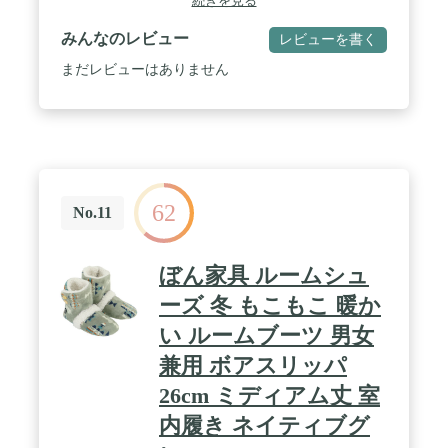
続きを見る
しています。つま先から足の甲まで温めます。 電源
に接続すると、60秒で暖かくなり、最高65℃に達す
みんなのレビュー
レビューを書く
る。 / ️【NTC過熱保護·ボタン一つで温度を三段階調
節】足温器本体内部にはNTC過熱保護チップが搭載
まだレビューはありません
されており、ヒーター温度が75℃以上になると自動
的に電源が切れるなど、使用中の安全性が大幅に向
上しています。電源ボタンを3秒長く押すだけで加
熱モードをオンにし，1つの温度ボタンで高校低3段
階に切り替え，再び電源ボタンを3秒長く押せば閉
じることができる。高温モードは約60-65℃(赤ラン
プ)、中温モードは約50-55℃(青ランプ)、低温モー
62
ドは約40-45℃(緑ランプ)です。 / ️【省エネ·丸ごと洗
No.11
う可能】冬にぴったりの暖房器具です!また、経済
型の電気スリッパは、1時間当たり0.32円の電気代し
かかかりません。冬の暖房の場合は、非常に多くの
ぼん家具 ルームシュ
費用が節約できます。万が一電気スリッパに汚れが
ついても洗濯できます。水洗い前にモバイルバッテ
ーズ 冬 もこもこ 暖か
リーを取り出して、製品USBラインを袋に入れて、
い ルームブーツ 男女
摩耗しないようにファスナーを締めてください。綿
の特性により、スリッパの表面に淡い毛球が発生す
兼用 ボアスリッパ
る場合があり、正常な場合である。 / 【足を暖かく
包み込むデザイン・保温性能が高い】表面には厚手
26cm ミディアム丈 室
の柔らかい生地を覆っていて、足全体も優しい触り
内履き ネイティブグ
心地を感じられます。かかとのあるのデザインは暖
かさを逃れにくいにし、より効果よく温度を保つこ