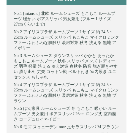
[mianshe] 北欧 ルームシューズ もこもこ ルームブ
ーツ 暖かい ボアスリッパ 男女兼用 (ブルー Lサイズ
27cmくらいまで)
アイリスプラザ ルームブーツ Lサイズ 約 24.5 ~
26cm ルームシューズ スリッパ もこもこ マイクロミンク
ファー ふわふわな肌触り 暖房対策 秋冬 洗える 無地 ア
イボリー
ルームシューズ ダウンスリッパ かかと あったか
もこもこ ルームブーツ 秋冬 スリッパ メンズ レディー
ズ 羽毛 軽量 洗える 冷え対策 春秋冬 防音 脱ぎ履きやす
い 滑り止め 丈夫 コットン靴 ベルト付き 室内履き ユニ
セックス おしゃれ
アイリスプラザ ルームブーツ Lサイズ 約 24.5 ~
26cm ルームシューズ スリッパ もこもこ マイクロミンク
ファー ふわふわな肌触り 暖房対策 秋冬 洗える 無地 ブ
ラウン
ぼん家具 ルームシューズ 冬 もこもこ 暖かい ルー
ムブーツ 男女兼用 ボアスリッパ 26cm ロング丈 室内履
き コーデュロイネイビー
モズ スゥェーデン moz 足サラスリッパ M ブラウン