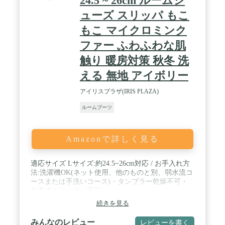
24.5 ~ 26cm ルームシ
（片足）：約140g}; ●XXL: {長さ：約31cm、幅：約
12.5cm、高さ：約19cm、重さ（片足）：約150g}; /
ューズ スリッパ もこ
【着用モデルのサイズ】●[A女性モデル]足サイズ
23cm M着用；●[B女性モデル]足サイズ 24cm M着
もこ マイクロミンク
用；●[C女性モデル]足サイズ 25cm L着用；●[D男性
ファー ふわふわな肌
モデル]足サイズ 26cm L着用；●[E男性モデル]足サ
イズ 28cm XL着用。mianshe商標登録 第5956370号。
触り 暖房対策 秋冬 洗
える 無地 アイボリー
アイリスプラザ(IRIS PLAZA)
ルームブーツ
Amazonで詳しく見る
適応サイズ Lサイズ:約24.5~26cm対応 / お手入れ方
法:洗濯機OK(ネット使用、他のものと別、弱水流コ
ースまたは手洗いコース)・タンブラー乾燥不可・
粘着式クリーナー不可
続きを見る
みんなのレビュー
レビューを書く