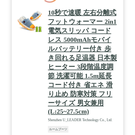
っております。 ※要注意：羽毛は天然素材ですの
で、いくら洗浄しても、完全に無臭ではございませ
10秒で速暖 左右分離式
ん。無臭であるならそれは羽毛ではないかもしれな
いし、無茶な加工をした悪い羽毛かもしれない。 /
フットウォーマー 2in1
【ご自宅で洗える】： ご自宅で丸洗いできるので、
電気スリッパ コード
汚れても大丈夫。 いつも清潔でお使いいただけ、気
持ちいい。 洗濯機でのお洗濯は、手洗いコースまた
レス 5000mAhモバイ
は弱水コースを選択上、 洗濯ネットに入れて優しく
洗ってください。※お手入れは品質表示に従って行
ルバッテリー付き 歩
ってください。誤ったお手入れは、品質低下・破損
き回れる足温器 日本製
の原因となります。 / 【細部へのこだわり】 ゴム
が付いてしっかり固定 / ソールの滑り止め加工
ヒーター 3段階温度調
※【ご注意】底面に滑りとめは付いていますが、全
然滑らないわけではなく、履いたまま歩き回るのに
節 洗濯可能 1.5m延長
不向きとなっております。くれぐれも歩行時は注意
コード付き 省エネ 滑
してください。 / ゆとりのある形状なので、脱ぎ
履きの楽々 / 生地もポリエステルで、ニット、ウ
り止め 防寒対策 フリ
ール類より、チクチクせず、痒くない。 / 【贈り物
におすすめ】敬老の日ギフト、父の日ギフト、母の
ーサイズ 男女兼用
日ギフト、お誕生日プレゼント、クリスマス、新年
(L:25~27.5cm)
などの贈り物やプレゼントとしても是非おすすめし
たいです。 / ◆【重要！必ずご確認ください】◆ 注
Shenzhen U_LEADER Technology Co., Ltd.
文完了後は自動システムで出荷手配に移る為、注文
のキャンセル、変更等が対応できかねます。 注文確
ルームブーツ
定前に必ずご住所、注文内容(カラー/サイズ/数量)に