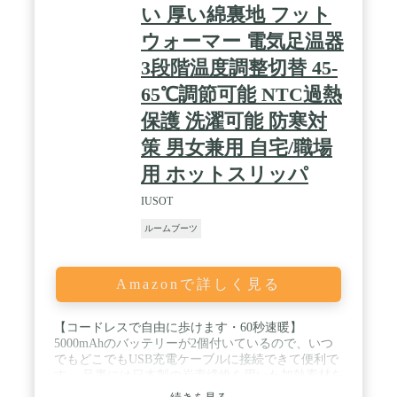
い 厚い綿裏地 フット
リッパ 冬 猫 ルームシューズ メンズ 洗える スリッ
パ レディース 洗える 室内履き メンズ スリッパ 洗
ウォーマー 電気足温器
える 室内 日本製 スリッパ 冬 外 レディース スリッ
パ メンズ 28 スリッパ 洗える 猫 スリッパ メンズ 室
3段階温度調整切替 45-
内 冬 スリッパ レディース お洒落 冬 ルームシュー
65℃調節可能 NTC過熱
ズ メンズ かかとあり 夏
保護 洗濯可能 防寒対
策 男女兼用 自宅/職場
用 ホットスリッパ
IUSOT
ルームブーツ
Amazonで詳しく見る
【コードレスで自由に歩けます・60秒速暖】
5000mAhのバッテリーが2個付いているので、いつ
でもどこでもUSB充電ケーブルに接続できて便利で
す。 足裏には日本製の炭素繊維を用いた加熱素材を
採用し、安定した暖かさ、素早く均一な加熱を実現