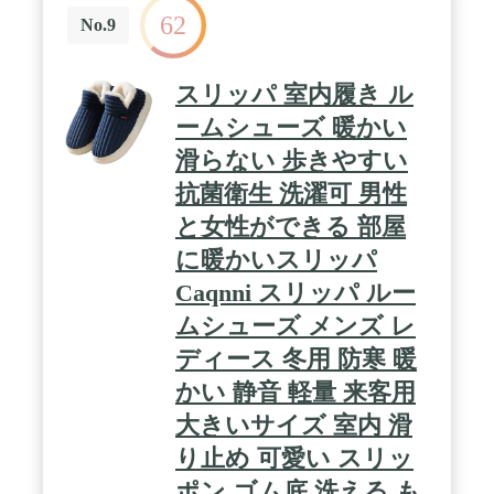
62
No.9
スリッパ 室内履き ル
ームシューズ 暖かい
滑らない 歩きやすい
抗菌衛生 洗濯可 男性
と女性ができる 部屋
に暖かいスリッパ
Caqnni スリッパ ルー
ムシューズ メンズ レ
ディース 冬用 防寒 暖
かい 静音 軽量 来客用
大きいサイズ 室内 滑
り止め 可愛い スリッ
ポン ゴム底 洗える も