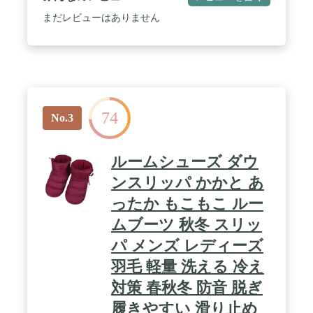
まだレビューはありません
74
No.3
ルームシューズ ダウ
ンスリッパ かかと あ
ったか もこもこ ルー
ムブーツ 秋冬 スリッ
パ メンズ レディーズ
羽毛 軽量 洗える 冷え
対策 春秋冬 防音 脱ぎ
履きやすい 滑り止め