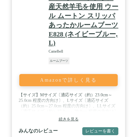
産天然羊毛を使用 ウー
ル ムートン スリッパ
あったかルームブーツ
E828 (ネイビーブルー,
L)
Camelbell
ルームブーツ
Amazonで詳しく見る
【サイズ】Mサイズ〔適応サイズ（約）23.0cm～
25.0cm 程度の方向け〕、Lサイズ〔適応サイズ
（約）25.0cm～27.0cm 程度の方向け〕、LLサイズ
〔適応サイズ（約）27.0cm～29.0cm 程度の方向け〕
の3種類がございます。 ※天然羊毛の毛の密度が高
続きを見る
いため、履き始めは少しきつく感じられますが、一
週間程度ご使用いただくうちに足に馴染んでフィッ
みんなのレビュー
レビューを書く
トしてまいります。 / 【内容量】1足入り、 【素