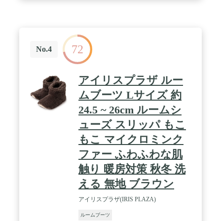
す。お父様やお母様の誕生日プレゼントにもぜひ！
/ 万が一、お届けた商品は何か問題ございました
ら、遠慮なくお問い合わせください。必ずお客様の
要求に合わせて対応させます。
72
No.4
アイリスプラザ ルー
ムブーツ Lサイズ 約
24.5 ~ 26cm ルームシ
ューズ スリッパ もこ
もこ マイクロミンク
ファー ふわふわな肌
触り 暖房対策 秋冬 洗
える 無地 ブラウン
アイリスプラザ(IRIS PLAZA)
ルームブーツ