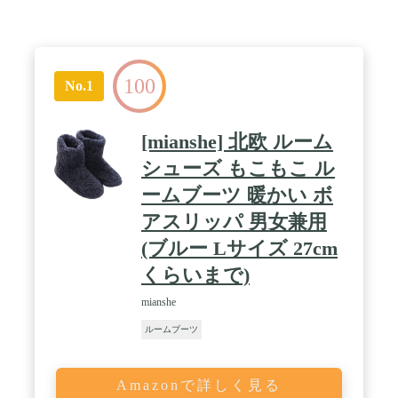
100
No.1
[mianshe] 北欧 ルーム
シューズ もこもこ ル
ームブーツ 暖かい ボ
アスリッパ 男女兼用
(ブルー Lサイズ 27cm
くらいまで)
mianshe
ルームブーツ
Amazonで詳しく見る