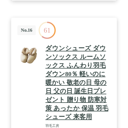
61
No.16
ダウンシューズ ダウ
ンソックス ルームソ
ックス ふんわり羽毛
ダウン80％ 軽いのに
暖かい 敬老の日 母の
日 父の日 誕生日プレ
ゼント 贈り物 防寒対
策 あったか 保温 羽毛
シューズ 来客用
羽毛工房