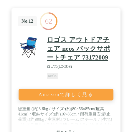
62
No.12
ロゴス アウトドアチ
ェア neos バックサポ
ートチェア 73172009
ロゴス(LOGOS)
ロゴス
Amazonで詳しく見る
総重量:(約)3.6kg / サイズ:(約)80×56×85cm(座高
41cm) / 収納サイズ:(約)16×86cm / 耐荷重目安(静止
荷重):(約)80kg / 主素材:[フレーム]スチール / [生地]
ポリエステル / スリム収納 / スマホやボトルを入れ
ることができるポケット付き / 収納バッグ付き