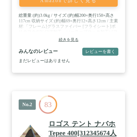
Amazonで詳しく見る
総重量:(約)3.0kg / サイズ:(約)幅200×奥行150×高さ
117cm 収納サイズ:(約)幅69×奥行12×高さ12cm / 主素
材:「フレーム]グラスファイバー [フライシート]ポ
リタフタ(UV-CUT加工、ソーラーブロック加工) [フ
ロアシート]PEラミネートクロス / フルクローズタ
続きを見る
イプ。 / 左右、後方の裾部を延長し隙間面積を縮
小。 / 発売年・モデルイヤー: 2021
みんなのレビュー
レビューを書く
まだレビューはありません
83
No.2
ロゴス テント ナバホ
Tepee 400[312345674人