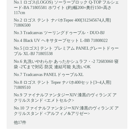
ロゴス(LOGOS) ソーラーブロック Q-TOP フルシェ
ード-BA 71805581 ホワイト (約)幅200×奥行150×高さ
117cm
ロゴス テント ナバホTepee 400[312345674人用]
71806500
Tradcanvas ツーリングドゥーブル・DUO-BJ
Black UV ヘキサタープセット L-BB 71808022
[ロゴス] テント プレミアム PANELグレートドゥー
ブル XL-BJ 71805538
丸洗いやわらか あったかシュラフ・-2 72683060 寝
袋 -2℃まで対応 防災 連結可能 丸洗いOK
Tradcanvas PANELドゥーブルXL
ロゴス テント Tepee ナバホ400セット[3~4人用]
71809510
ファイナルファンタジーXIV:漆黒のヴィランズ ア
クリルスタンド <エメトセルク>
ファイナルファンタジーXIV:漆黒のヴィランズ ア
クリルスタンド <アルフィノ&アリゼー>
他17件