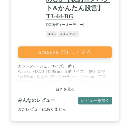
ト&かんたん設営】
T3-44-BG
DOD(ディーオーディー)
ロゴス
ロゴス テント
Amazonで詳しく見る
カラー:ベージュ / サイズ:（約）
W320cm×D270×H170cm / 収納サイズ:（約）直径
14×52cm / 耐水圧:アウターテント:2000mm、フロ
ア:5000mm / 付属品:アルミ製Y型ペグ、キャリーバ
ッグ
続きを見る
みんなのレビュー
レビューを書く
まだレビューはありません