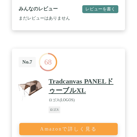
ンネル ［中綿］ダイナチューブファイバー / や
わらかフランネルで､とにかく気持ちいい！ / 丸洗
みんなのレビュー
レビューを書く
いOK！収納袋付き。同一品番連結可能。
まだレビューはありません
68
No.7
Tradcanvas PANELド
ゥーブルXL
ロゴス(LOGOS)
ロゴス
Amazonで詳しく見る