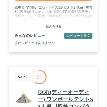
総重量:(約)80g ×2pcs / サイズ:(約)6.3×6.2×3cm / 主素
材:[容器]ポリエチレン [内容物]植物性天然高分子 /
小型クーラーに最適。 隙間を使ってじゃまにならな
い。 / 狭い空間もしっかり冷やす。 / 氷点下キープ
シリンダー(別売)対応サイズ。冷凍保管できます。 /
続きを見る
<使用目安>クーラー1Lあたり1個の目安でご使用く
ださい。 / ※素材の特性により粘度には個体差があ
みんなのレビュー
レビューを書く
りますが性能に問題はありません。
まだレビューはありません
61
No.21
DOD(ディーオーディ
ー) ワンポールテントS
3人用 【収納コンパク