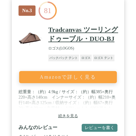
81
No.3
Tradcanvas ツーリング
ドゥーブル・DUO-BJ
ロゴス(LOGOS)
バックパック テント
ロゴス
ロゴス テント
Amazonで詳しく見る
総重量：（約）4.9kg / サイズ：（約）幅385×奥行
220×高さ140cm インナーサイズ：（約）幅210×奥
行140×高さ125cm / 収納サイズ：（約）幅67×奥行
20×高さ20cm / 主素材：［フレーム］ 6061アルミ
［フライシート］難燃性バルキーポリタフタ（耐水
続きを見る
圧2000mm、UV-CUT加工） ［インナーシート］ポ
リタフタ（ブリーザブル撥水加工） ［フロアシー
みんなのレビュー
レビューを書く
ト］バルキーポリタフタ（耐水圧3000mm） / ロン
グノーズシルエットなので大型前室が実現。前室で