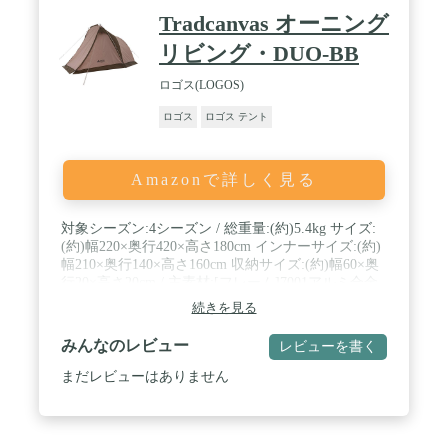
Tradcanvas オーニング
リビング・DUO-BB
ロゴス(LOGOS)
ロゴス
ロゴス テント
Amazonで詳しく見る
対象シーズン:4シーズン / 総重量:(約)5.4kg サイズ:
(約)幅220×奥行420×高さ180cm インナーサイズ:(約)
幅210×奥行140×高さ160cm 収納サイズ:(約)幅60×奥
行20×高さ20cm / 主素材:[フレーム]7001アルミ合金
[フライシート]難燃性バルキーポリタフタ(耐水圧
続きを見る
2000mm、uv-cut加工) [インナーシート]ポリタフタ
(ブリーザブル撥水加工) [フロアシート]バルキーポ
みんなのレビュー
レビューを書く
リタフタ(耐水圧3000mm) [メッシュ]ポリエステル /
人気のduoサイズがハイポジションタイプに。 / 後
まだレビューはありません
室も70cm延長され、バージョンアップ。 / 大型前
室、マッドスカート付き。収納幅60cmで、バイクの
積載にも便利。