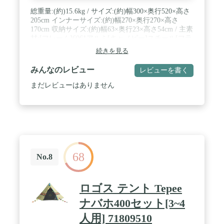
総重量:(約)15.6kg / サイズ:(約)幅300×奥行520×高さ
205cm インナーサイズ:(約)幅270×奥行270×高さ
170cm 収納サイズ:(約)幅63×奥行23×高さ54cm / 主素
材:[フレーム]6061アルミ[キャノピー]スチール[フラ
イシート]難燃性バルキーポリタフタ(耐水圧
続きを見る
2000mm、UV-CUT加工)[インナーシート]ポリタフ
タ(ブリーザブル撥水加工)[フロアシート]ポリオッ
みんなのレビュー
レビューを書く
クス(耐水圧3000mm)[メッシュ]デビルブロック
ST(インナー除く) / 人気のneosドゥーブルに
まだレビューはありません
Tradcanvasカラー追加。 / デビルブロック採用、 機
能性に優れた広々パネル2ルームテント。インナー
テントを取り外せば、スクリーンタープとして使う
こともできる。 / 部門名: ユニセックス大人 / 発売
年・モデルイヤー: 2021 / 対象シーズン: 4シーズン
68
No.8
ロゴス テント Tepee
ナバホ400セット[3~4
人用] 71809510