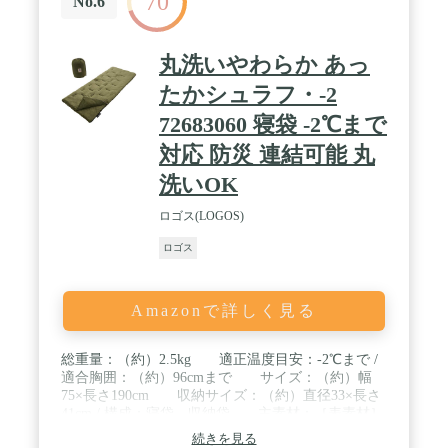
70
No.6
丸洗いやわらか あっ
たかシュラフ・-2
72683060 寝袋 -2℃まで
対応 防災 連結可能 丸
洗いOK
ロゴス(LOGOS)
ロゴス
Amazonで詳しく見る
総重量：（約）2.5kg 適正温度目安：-2℃まで /
適合胸囲：（約）96cmまで サイズ：（約）幅
75×長さ190cm 収納サイズ：（約）直径33×長さ
41cm / 構成：寝袋、収納袋 主素材：［表素材］
やわらかフランネル ［肌面素材］やわらかフラ
続きを見る