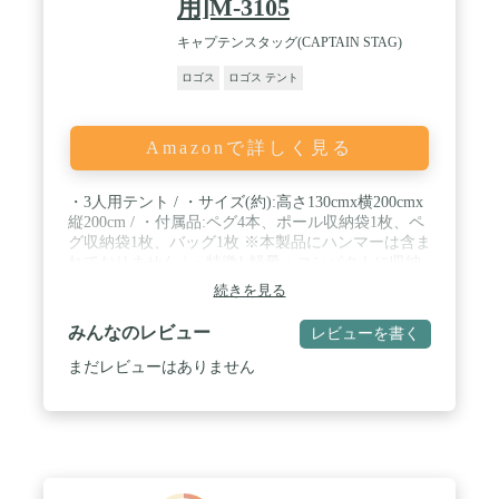
用]M-3105
キャプテンスタッグ(CAPTAIN STAG)
ロゴス
ロゴス テント
Amazonで詳しく見る
・3人用テント / ・サイズ(約):高さ130cmx横200cmx
縦200cm / ・付属品:ペグ4本、ポール収納袋1枚、ペ
グ収納袋1枚、バッグ1枚 ※本製品にハンマーは含ま
れておりません / ・特徴1:軽量・コンパクトに収納
できるドーム型テント / ・特徴2:通気性と虫よけに
続きを見る
インナーテントの出入口と天井に1mmメッシュを採
用 / ・特徴3:雨でも安心のフルフライ仕様で、丈夫
みんなのレビュー
レビューを書く
なグラスファイバー製のポールを採用 / ・特徴4:イ
ンナーテントには小物入れに便利なメッシュポケッ
まだレビューはありません
ト付 / ・特徴5:持ち運びや収納に便利なバッグ付 /
・素材: フライ/ナイロン190T(PU加工・防水) インナ
ーテント/ウォール=ナイロン190T(通気性撥水加工)
グランドシート=PEクロス メッシュ=ポリエステル
1mmメッシュ ポール/グラスファイバー約7mm