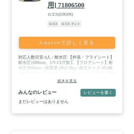
用] 71806500
ロゴス(LOGOS)
ロゴス
ロゴス テント
Amazonで詳しく見る
対応人数目安:4人 / 耐水圧:【外張・フライシート】
耐水圧1600mm、UV-CUT加工 【フロアシート】耐
水圧3000mm / 総重量:(約)5.8kg / 組立サイズ:(約)幅
400×奥行345×高さ235cm / 収納サイズ:(約)幅56×奥行
21×高さ21cm / 7075超々ジュラルミン採用 / 組立て
続きを見る
簡単 / UV-CUT加工 / ※製品によりナバホ柄のパタ
ーンが多少異なります。
みんなのレビュー
レビューを書く
まだレビューはありません