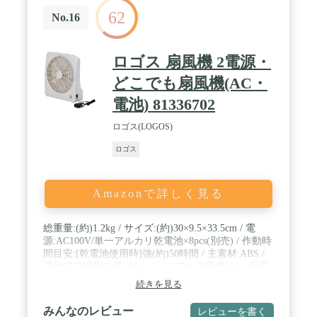
62
No.16
ロゴス 扇風機 2電源・
どこでも扇風機(AC・
電池) 81336702
ロゴス(LOGOS)
ロゴス
Amazonで詳しく見る
総重量:(約)1.2kg / サイズ:(約)30×9.5×33.5cm / 電
源:AC100V/単一アルカリ乾電池×8pcs(別売) / 作動時
間目安:[乾電池使用時]強(約)50時間 / 主素材:ABS /
電池式で場所を選ばない[どこでも扇風機]が、家庭
用コンセントでも使えるようになりました。 / 送風
続きを見る
用、換気用に使えます。風量2段階調節可能。
みんなのレビュー
レビューを書く