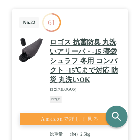
61
No.22
ロゴス 抗菌防臭 丸洗
いアリーバ・-15 寝袋
シュラフ 冬用 コンパ
クト -15℃まで対応 防
災 丸洗いOK
ロゴス(LOGOS)
ロゴス
search
Amazonで詳しく見る
総重量：（約）2.5kg