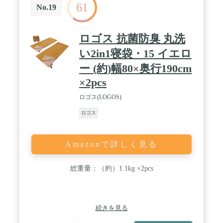
61
No.19
ロゴス 抗菌防臭 丸洗
い2in1寝袋・15 イエロ
ー (約)幅80×奥行190cm
×2pcs
ロゴス(LOGOS)
ロゴス
Amazonで詳しく見る
総重量：（約）1.1kg ×2pcs
続きを見る