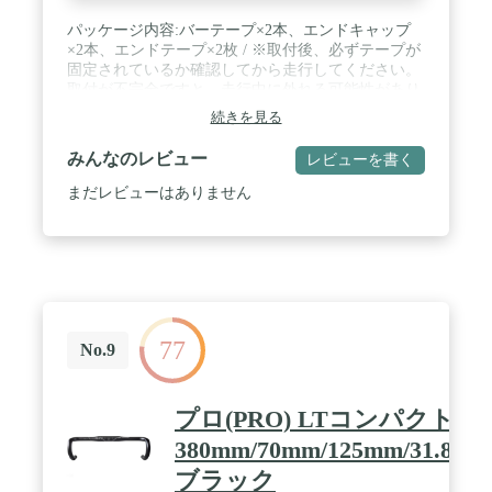
パッケージ内容:バーテープ×2本、エンドキャップ
×2本、エンドテープ×2枚 / ※取付後、必ずテープが
固定されているか確認してから走行してください。
取付が不完全ですと、走行中に外れる可能性があり
大変危険です。 / ※バーテープを巻くには経験が必
続きを見る
要です。間違った取付方法の場合、バーテープが切
れたり、走行中に外れることがございますので、取
みんなのレビュー
レビューを書く
付に不安のある方はお近くの自転車販売店、専門店
に取付をご依頼ください。 / ※商品のカラーはディ
まだレビューはありません
スプレイの種類等により、実物と異なって見える場
合がございます。 掲載商品の仕様、ロゴ等のデザイ
ンは改良のため、変更される場合がある事をご了承
ください。
77
No.9
プロ(PRO) LTコンパクト
380mm/70mm/125mm/31.8mm
ブラック