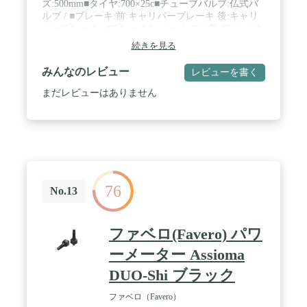
ズ:500mm■タイヤ:700×25c■チューブバルブ:仏式バ
ルブ / ■ブレーキ:前:キャリパーブレーキ 後:キャリ
パーブレーキ: ■ブレーキレバー:シマノ製 Claris（ク
ラリス） ■ファイアウォールシフター：シマノ製
続きを見る
STI（ASTR2400 2*8） / ■ファイアウォール段数：
16段防御■フロントディレラー：シマノ製 Claris（ク
みんなのレビュー
レビューを書く
ラリス） ■リアディレラー:シマノ製 Claris（クラリ
ス） / ■重量:約11kg ■ポスト材質:アルミ ■適用身長
まだレビューはありません
170cm:165cm以上 ■標準装備:スタンド、ペダル、ベ
ル付属品 簡易式レンチ品質保証 販売証明書 / ■コメ
ント：シマノ製 Claris（クラリス）ブレーキ フロン
トディレーラー リアディレラーに採用してこの価格
まで抑えました。ロードバイク初心者には調整コン
ポです。て出だしが良い商品となっております。デ
ザインも有名なメーカーにも引けを取らないカッコ
76
いいデザインです。 / STI（シマノ・トータル・イ
No.13
ンテグレーション）のコンセプトのもとに生まれた
レバー。ずにブレーキングとシフト操作ができるデ
ュアルコントロールレバーはツーリングにおいても
ファベロ(Favero) パワ
ライダーのストレスを大幅に軽減します ※こちらの
商品はお客様ご自身で組み立てが必要です 組み立て
ーメーター Assioma
内容主にハンドル 前輪サドル ペダルです。所要時
DUO-Shi ブラック
間45分
ファベロ（Favero）