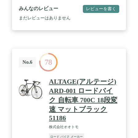
700x28c<br> ・タイヤ幅 28mm<br> ・保険 PL保険
加入済<br> ・フレームサイズ 480mm<br> ・トップ
みんなのレビュー
レビューを書く
チューブ 535mm<br> ・フレーム材質 スチール<br>
・リム材質 アルミ<br> ・ハンドルバー ドロップハ
まだレビューはありません
ンドル<br> ・前輪ブレーキ キャリパーブレーキ
<br> ・後輪ブレーキ キャリパーブレーキ<br> ・装
備 反射鏡、片足スタンド<br> ・梱包サイズ 長さ:約
1320mm×幅:約190mm×高さ:690mm<br> / ・色 マッ
トブラック/グリーン、マットブラック/レッド、ホ
ワイトブルー<br> / ・※一部組立がございます 【
ハンドル・サドル・ペダル・前輪（クイックレリー
78
ズ式、工具なしで取付できます）】。<br>※改良な
No.6
どにより予告なくデザイン・仕様の変更がある場合
があります。<br> 仕様変更などにより、イラスト
や内容が一部実車と異なる場合があります。予めご
ALTAGE(アルテージ)
了承ください。<br>※寸法や重量などの数値は部品
の製造誤差や仕様変更で変わる場合があります。予
ARD-001 ロードバイ
めご了承ください。
ク 自転車 700C 18段変
速 マットブラック
51186
株式会社オオトモ
ロード バイク メーカー