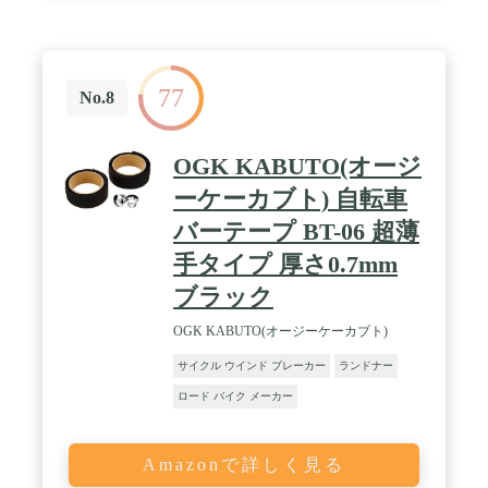
ンパクトに収納可能♪ / ✅【90%完成品でお届け】未
完成の部分はお客様自身での組み立てになります。
（組立て・調整用の工具を付属） / ✅【仕様】タイ
ヤ：700×28C、変速ギア：21段、装備：フレーム材
77
質:クロモリ(スチール)、ディスクブレーキ / ✅【サ
No.8
イズ】全長170cm、地面からハンドルまでの高さ
90cm、タイヤ直径70cm、地面からサドルまでの高
さ（最小80～最大97cm）、ハンドル横幅47cm、重
OGK KABUTO(オージ
さ約16.2kg / ✅『歩行者の安全と交通ルールの遵守
の為、歩道での走行はお控えください。』
ーケーカブト) 自転車
バーテープ BT-06 超薄
手タイプ 厚さ0.7mm
ブラック
OGK KABUTO(オージーケーカブト)
サイクル ウインド ブレーカー
ランドナー
ロード バイク メーカー
Amazonで詳しく見る