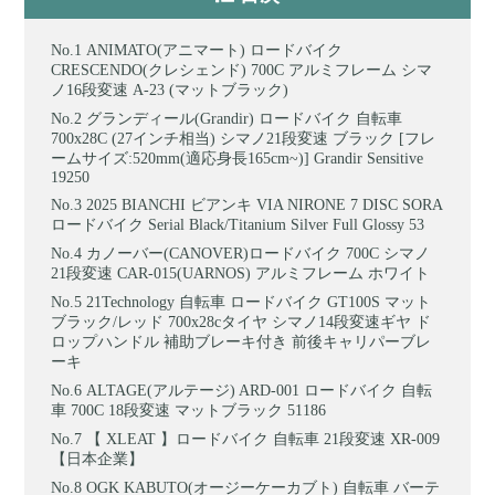
ANIMATO(アニマート) ロードバイク
CRESCENDO(クレシェンド) 700C アルミフレーム シマ
ノ16段変速 A-23 (マットブラック)
グランディール(Grandir) ロードバイク 自転車
700x28C (27インチ相当) シマノ21段変速 ブラック [フレ
ームサイズ:520mm(適応身長165cm~)] Grandir Sensitive
19250
2025 BIANCHI ビアンキ VIA NIRONE 7 DISC SORA
ロードバイク Serial Black/Titanium Silver Full Glossy 53
カノーバー(CANOVER)ロードバイク 700C シマノ
21段変速 CAR-015(UARNOS) アルミフレーム ホワイト
21Technology 自転車 ロードバイク GT100S マット
ブラック/レッド 700x28cタイヤ シマノ14段変速ギヤ ド
ロップハンドル 補助ブレーキ付き 前後キャリパーブレ
ーキ
ALTAGE(アルテージ) ARD-001 ロードバイク 自転
車 700C 18段変速 マットブラック 51186
【 XLEAT 】ロードバイク 自転車 21段変速 XR-009
【日本企業】
OGK KABUTO(オージーケーカブト) 自転車 バーテ