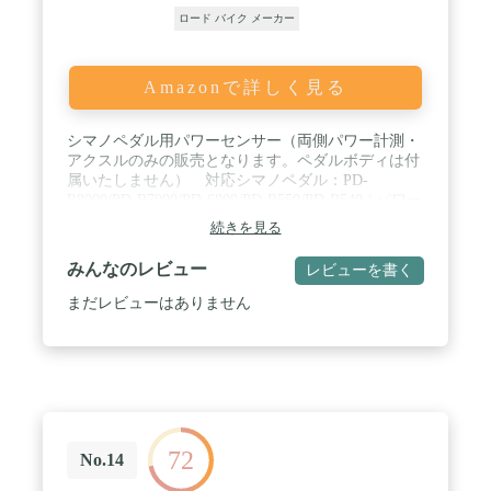
ロード バイク メーカー
Amazonで詳しく見る
シマノペダル用パワーセンサー（両側パワー計測・
アクスルのみの販売となります。ペダルボディは付
属いたしません） 対応シマノペダル：PD-
R8000/PD-R7000/PD-6800/PD-R550/PD-R540 / パワー
算出システム：IAV（瞬間角度速度ベース） 無線
続きを見る
プロトコル：ANT+PWR(CT + PO)プロファイル、
Bluetooth v4.0 / 転送データ：パワー(watt)、ケイデン
みんなのレビュー
レビューを書く
ス(rpm)、L/Rバランス(%)、トルク有効性(TE)、ペ
ダル円滑度(PS)、IAVパワーフェーズ、IAVライダー
まだレビューはありません
ポジション / IAV Cycling Dynamics対応 オーバルチ
ェーンリング対応 最大パワー：3000W L/Rバラ
ンス：0～100% 最小～最大ケイデンス：30～
190rpm パワー計測精度：±1% ケイデンスセンサ
ー内蔵 ジャイロスコープ内蔵 / 内部バッテリー：
充電式リチウムバッテリー（約50時間稼働） USB
充電：ダブル充電器（左右同時充電可能） バッテ
72
リー充電温度：+5 ⁄ +40°C / 乗車最大体重：120kg
No.14
仕様用途：ロード、トレーニング、サイクリング