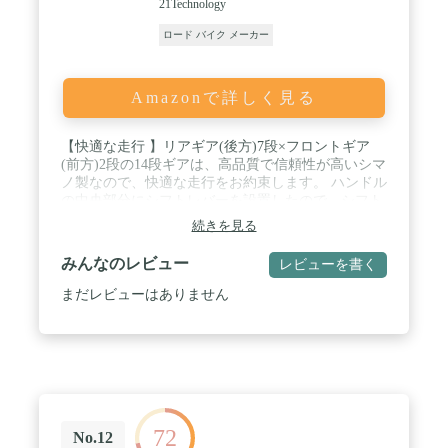
21Technology
ロード バイク メーカー
Amazonで詳しく見る
【快適な走行 】リアギア(後方)7段×フロントギア
(前方)2段の14段ギアは、高品質で信頼性が高いシマ
ノ製なので、快適な走行をお約束します。 ハンドル
の中央部分にシフトレバーを設置したので、シフト
チェンジの際に手を放す必要はありません。 / 【軽
続きを見る
量化を実現、振動吸収 】フレームにスチールを使用
することでスタイリッシュな細身シルエットと軽量
みんなのレビュー
レビューを書く
化を実現。 さらにスチールフレームは振動を吸収し
てくれる能力が高いので、地面からの衝撃を適度に
まだレビューはありません
やわらげ、長時間乗っても疲労感が少ないというデ
キる素材です。 / 【初心者にも安心 】タイヤは
700x28c！スピード・安定感抜群でぐいぐい前に進
む、爽快なスピードは衝撃的。耐久性も良いタイ
ヤ。 操作性に優れたアナトミックタイプのドロップ
ハンドルを採用。 下ハンドルの前部分が直線になっ
ているのでしっかりとした握り心地を実現してくれ
72
ます。 初心者でも安心の補助ブレーキなので、操作
No.12