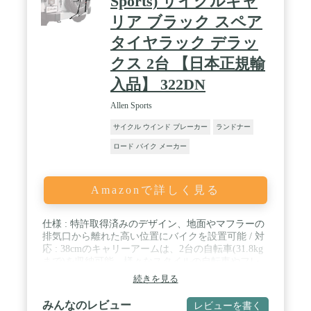
Sports) サイクルキャ
リア ブラック スペア
タイヤラック デラッ
クス 2台 【日本正規輸
入品】 322DN
Allen Sports
サイクル ウインド ブレーカー
ランドナー
ロード バイク メーカー
Amazonで詳しく見る
仕様 : 特許取得済みのデザイン、地面やマフラーの
排気口から離れた高い位置にバイクを設置可能 / 対
応 : 38cmのキャリーアームは、2台の自転車(31.8kg
まで)を収納可能。様々なスタイルの自転車やフレ
ームサイズに対応 / タイダウンクレードル : 特許取
続きを見る
得済みの個々のタイダウンクレードルが、自転車を
保護 / 固定方法 : 幅広のボトムフットが、リムでは
みんなのレビュー
レビューを書く