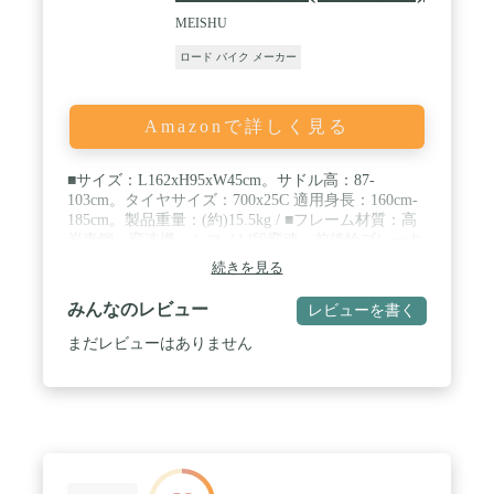
MEISHU
ロード バイク メーカー
Amazonで詳しく見る
■サイズ：L162xH95xW45cm。サドル高：87-
103cm。タイヤサイズ：700x25C 適用身長：160cm-
185cm。製品重量：(約)15.5kg / ■フレーム材質：高
炭素鋼。変速機：シマノ14段変速。前後輪ブレーキ:
キャリパーブレーキ。ハンドルバー: ドロップハン
続きを見る
ドル。プレゼント：ワイヤ錠・ライト。 / ■ドロッ
プハンドルバー：乗車姿勢を選ばないのがフラット
みんなのレビュー
レビューを書く
ハンドルバーとの違い。2WAYブレーキシステムに
より握り位置の自由さ・高い利便性とともにすぐに
まだレビューはありません
ブレーキをかけられる安全性も実現。オールドスタ
イルでありながらも自由度の高い走行ができる。 /
■備考：自転車は85％の組立済み状態でお手元にお
届きます。ハンドル、ペダル、サドル、前輪はお客
様ご自身のお組立となりますので、ご了承ください
ませ。 / ■お買い上げ頂いた対象製品に初期不良、
不具合、あるいは何かご不明の点がある場合、弊社