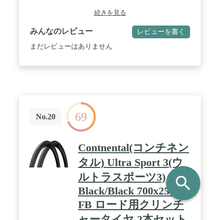
ズ:1710x940x450mm / サドルの高さ(地上より):850~
続きを見る
みんなのレビュー
レビューを書く
まだレビューはありません
69
No.20
Contnental(コンチネン
タル) Ultra Sport 3(ウ
ルトラスポーツ3)
search
Black/Black 700x25C
FB ロード用クリンチ
ャータイヤ 2本セット