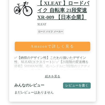
【 XLEAT 】ロードバ
イク 自転車 21段変速
XR-009 【日本企業】
XLEAT
ロード バイク メーカー
Amazonで詳しく見る
✅【納得のデザイン性】こだわり抜いたデザイン
性、XLEAT(エクスリート) / ✅【21段階の変速機を
搭載】SHIMANO製、右ハンドルに7段階のリアディ
レイラー（変速機）を、左ハンドルには3段階のフ
ロントディレイラー（前変速機）を搭載し急勾配の
続きを見る
坂道もスムーズに走行可能！ / ✅【通勤・通学に適
したタイヤ】厚さ28mmのタイヤはシティサイクル
みんなのレビュー
レビューを書く
に最適な走りを実現！ / ✅【快適な走行】起動性に
優れた握りやすいグリップと踏み込みをしっかり受
まだレビューはありません
け止める滑り止め仕様のペダル。 / ✅【コンパクト
に収納】「クイックリリースレバー」を使って、ワ
ンタッチで前輪が取り外せます。前輪を外して、コ