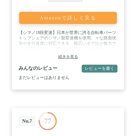
Amazonで詳しく見る
【シマノ18段変速】日本が世界に誇る自転車パーツ
トップシェアのシマノ製変速機を使用。々な路面状
況や走行速度に対応できる、幅広いギア比が魅力で
す。坂道も楽々、街乗りも快適にこなせます。 /
【700x25Cタイヤ】転がり抵抗が少なく、スピード
続きを見る
が出しやすい、700x25Cタイヤを採用。振動吸収性
が高く、快適な走行が可能です。 / 【耐久性に優れ
みんなのレビュー
レビューを書く
たスチールフレーム】アルミフレームに比べて、耐
久性が高く、振動吸収性に優れたスチールフレーム
まだレビューはありません
を採用。 / 【シンプルでスタイリッシュなデザイ
ン】通勤や通学、サイクリングなど様々な場面でお
使いいただくことを想定して、制服やスーツ姿で乗
っても違和感なく乗れるシンプルなデザインに仕上
げました。 / 【1年保証付き】メーカー保証規定に
基づく1年保証付き。保証規定は取扱説明書、株式
会社オオトモのホームページに記載しております。
77
No.7