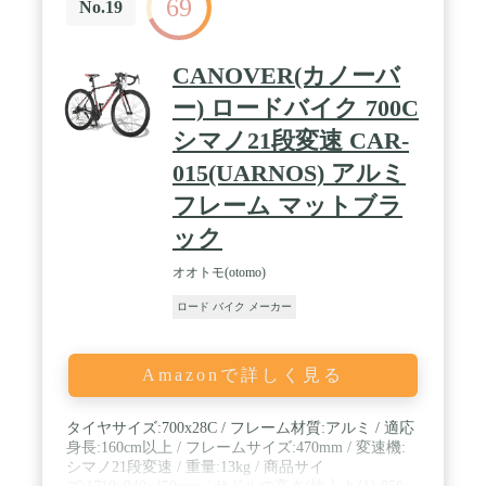
69
のカスタマーサービスセンターまでにお問い合わせ
No.19
ください。
CANOVER(カノーバ
ー) ロードバイク 700C
シマノ21段変速 CAR-
015(UARNOS) アルミ
フレーム マットブラ
ック
オオトモ(otomo)
ロード バイク メーカー
Amazonで詳しく見る
タイヤサイズ:700x28C / フレーム材質:アルミ / 適応
身長:160cm以上 / フレームサイズ:470mm / 変速機:
シマノ21段変速 / 重量:13kg / 商品サイ