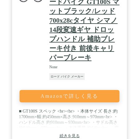
ードバイク GT100S マ
ットブラック/レッド
700x28cタイヤ シマノ
14段変速ギヤ ドロッ
プハンドル 補助ブレ
ーキ付き 前後キャリ
パーブレーキ
None
ロード バイク メーカー
Amazonで詳しく見る
■ GT100S スペック <br><br> ・本体サイズ 長さ:約
1700mm×幅:約450mm×高さ:910mm～970mm<br> ・
ハンドル高さ 約910mm～930mm<br> ・サドル高さ
約840mm～970mm<br> ・本体重量 約14kg<br> ・変
速ギヤ 14段（シマノ製）<br> ・タイヤサイズ
続きを見る