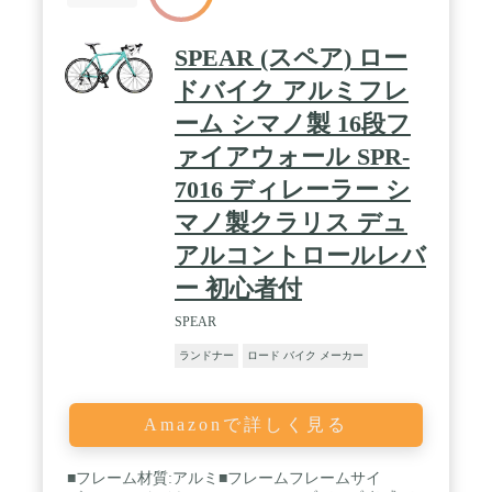
に不安をお持ちの方のために、ハンドル水平部分に
も補助ブレーキを搭載しています。 ロードバイク初
心者の方や、街乗りをメインにお考えの方にも安心
SPEAR (スペア) ロー
してお使いいただけます。 / 【サイズ】 本体サイズ
長さ：約1720mm×幅：約450mm×高さ：880mm～
ドバイク アルミフレ
920mm サドル高さ：約800mm～約920mm ハンドル
ーム シマノ製 16段フ
高さ：約880mm～約920mm 総重量：約16.5kg 適応
身長：約155cm～ ※個人差があります 適応体重：
ァイアウォール SPR-
～75kg ※前後タイヤの適正空気圧条件下 タイヤ
サイズ：700 x 28C タイヤ幅：28mm 保険：PL保険
7016 ディレーラー シ
加入済み フレームサイズ：430ｍｍ フレーム材質：
マノ製クラリス デュ
スチール ※JIS耐震振動試験合格品 前輪・後輪ブレ
ーキ：キャリパーブレーキ 装備：反射鏡、片足スタ
アルコントロールレバ
ンド / 【ご注意点】※一部組立がございます。 ※改
良などにより予告なくデザイン・仕様の変更がある
ー 初心者付
場合があります。
SPEAR
ランドナー
ロード バイク メーカー
Amazonで詳しく見る
■フレーム材質:アルミ■フレームフレームサイ