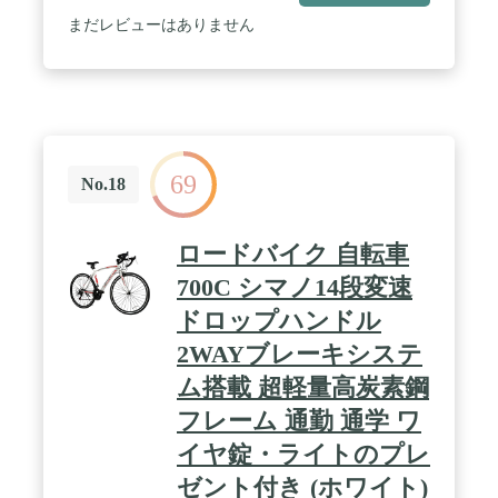
なくリアタイヤにかかる荷重を支える構造 / 適合タ
イプ : タイヤ上にサードブレーキライトを備えたラ
まだレビューはありません
ングラーJLを含む、外部に取り付けられたさまざま
なスペアタイヤに適合
69
No.18
ロードバイク 自転車
700C シマノ14段変速
ドロップハンドル
2WAYブレーキシステ
ム搭載 超軽量高炭素鋼
フレーム 通勤 通学 ワ
イヤ錠・ライトのプレ
ゼント付き (ホワイト)