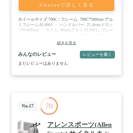
Amazonで詳しく見る
ホイールサイズ:700C / フレーム: 700C*500mm アル
ミフレームAL6061 ・ ハンドルバー: 25.4mmドロッ
プW400mm ・ ステム: 90mmアルミAL6061 / ブレー
キ: メカニカルディスクブレーキ 前輪/左・後輪/右
(ヨーロッパ仕様) / 変速機: SHIMANO A050
続きを見る
21SPEED ・ フロントディレイラー: SHIMANO
Tourney ・ リアディレイラー: SHIMANO Tourney /
みんなのレビュー
レビューを書く
クランク: 28/38/48T 170L ・ チェーン: KMC 7S
まだレビューはありません
70
No.17
アレンスポーツ(Allen