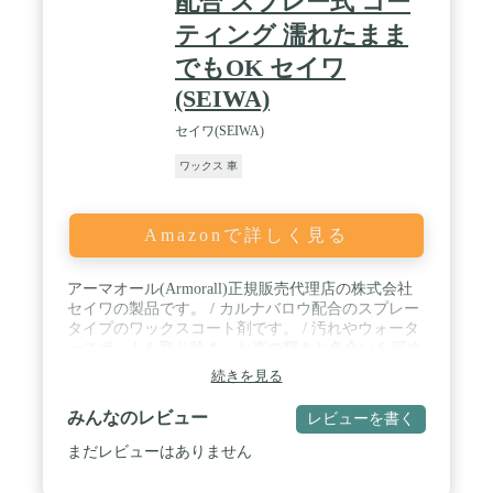
配合 スプレー式 コー
ティング 濡れたまま
でもOK セイワ
(SEIWA)
セイワ(SEIWA)
ワックス 車
Amazonで詳しく見る
アーマオール(Armorall)正規販売代理店の株式会社
セイワの製品です。 / カルナバロウ配合のスプレー
タイプのワックスコート剤です。 / 汚れやウォータ
ースポットを取り除き、お車の輝きと色合いを深め
汚れからのボディーを守ります。 / ボディーが濡れ
続きを見る
ている状態でも施工可能です。 / 全塗装色に対応
し、ボディーからガラス、樹脂パーツまで成功可能
みんなのレビュー
レビューを書く
です。ノーコンパウンドでウォータースポットも除
去します。
まだレビューはありません