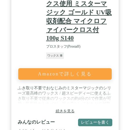
クス使用 ミスターマ
ジック ゴールド UV吸
収剤配合 マイクロフ
ァイバークロス付
100g S140
プロスタッフ(Prostaff)
ワックス 車
Amazonで詳しく見る
ふき取り不要でおなじみのミスターマジックのシリ
ーズ最高峰のワックス / 超スピーディーに使えるふ
き取り不要で従来のワックスの約4分の1で作業が可
能 / 最高級カルナバが、深く美しいこだわりの極艶
を約束 / 撥水性へのこだわりHDGポリマーが防水効
続きを見る
果と耐久性のある強固な被膜を形成 / 内容量100g
みんなのレビュー
レビューを書く