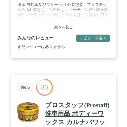
用途:自動車及びマリーン用 外装塗装、プラスチッ
クの汚れ落とし・ツヤ出し・コーティング / 疎水性
ポリマーテクノロジーにより水をはじく強固なワッ
クスコートを形成します。 / 耐熱性カルナバワック
スが細かなキズを埋め、深みのある輝きを与えま
続きを見る
す。 / 汚れや油分等をすばやく落とします。 / 樹脂
パーツやガラスにも使用できます。 / ノーコンパウ
みんなのレビュー
レビューを書く
ンドタイプです。 / コーティング施工車にも使用で
きます。 / 適合色:オールカラー / 成分:疎水性ポリマ
まだレビューはありません
ー、カルナバワックス、界面活性剤/液性:弱酸性 /
内容量:651ml/製品サイズ
(H×W×D):273×101×58(mm)/製品重量:718g
80
No.6
プロスタッフ(Prostaff)
洗車用品 ボディーワ
ックス カルナバワッ