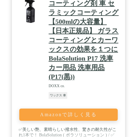
コーティング剤 車 セ
ラミックコーティング
【500mlの大容量】
【日本正規品】 ガラス
コーティングとカーワ
ックスの効果を１つに
BolaSolution P17 洗車
カー用品 洗車用品
(P17(黒))
DOXX co.
ワックス 車
Amazonで詳しく見る
✅美しい艶、素晴らしい撥水性、驚きの耐久性がこ
れ1本で！ BolaSolution ( ボラソリューション ) / ✅