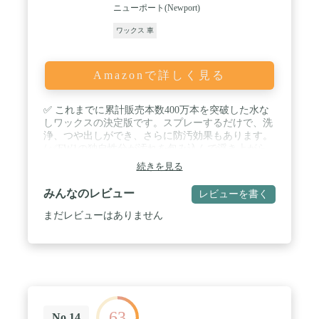
ニューポート(Newport)
ワックス 車
Amazonで詳しく見る
✅ これまでに累計販売本数400万本を突破した水な
しワックスの決定版です。スプレーするだけで、洗
浄、つや出しができ、さらに防汚効果もあります。
/ ✅FW1の独自性分が汚れを包み込んで浮き上がら
せます。その後、タオルで拭きとり、さらにマイク
続きを見る
ロファイバー等の柔らかいタオルや布で磨き上げる
と塗布した面にツヤがでてワックス皮膜ができま
みんなのレビュー
レビューを書く
す。 愛車のお手入れが簡単に！ / ✅タール汚れ、油
汚れに強く、ボディの汚れ、ホイールの汚れや虫の
まだレビューはありません
死骸などにも使えます。全色の車に対応していてい
ます。 / ✅【使用回数目安】一本につき、セダン約
３台分
63
No.14