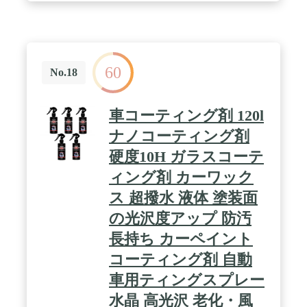
60
No.18
車コーティング剤 120l
ナノコーティング剤
硬度10H ガラスコーテ
ィング剤 カーワック
ス 超撥水 液体 塗装面
の光沢度アップ 防汚
長持ち カーペイント
コーティング剤 自動
車用ティングスプレー
水晶 高光沢 老化・風