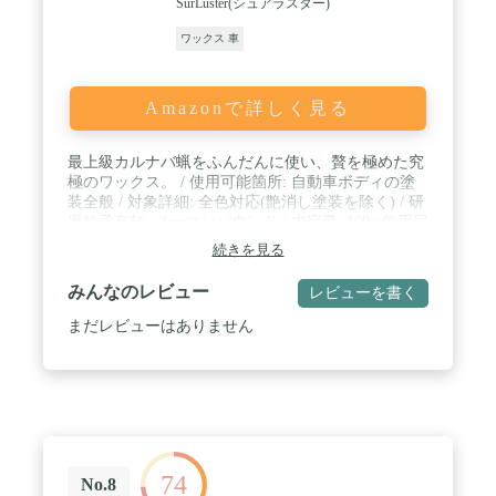
SurLuster(シュアラスター)
ワックス 車
Amazonで詳しく見る
最上級カルナバ蝋をふんだんに使い、贅を極めた究
極のワックス。 / 使用可能箇所: 自動車ボディの塗
装全般 / 対象詳細: 全色対応(艶消し塗装を除く) / 研
磨粒子有無: ノーコンパウンド / 内容量: 100g 使用回
数目安: 中型車約6台
続きを見る
みんなのレビュー
レビューを書く
まだレビューはありません
74
No.8