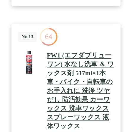
64
No.13
FW1 (エフダブリュー
ワン) 水なし洗車 ＆ ワ
ックス剤 517ml×1本
車・バイク・自転車の
お手入れに 洗浄 ツヤ
だし 防汚効果 カーワ
ックス 洗車ワックス
スプレーワックス 液
体ワックス