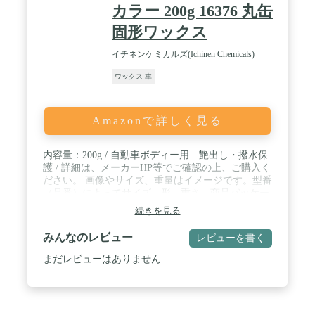
カラー 200g 16376 丸缶
固形ワックス
イチネンケミカルズ(Ichinen Chemicals)
ワックス 車
Amazonで詳しく見る
内容量：200g / 自動車ボディー用 艶出し・撥水保
護 / 詳細は、メーカーHP等でご確認の上、ご購入く
ださい。 画像やサイズ、重量はイメージです。型番
（品番）によってサイズ、形、重さ、商品パッケー
ジが異なる場合があります。あらかじめご了承くだ
続きを見る
さい。 / ・配送途中多少の傷、凹み等ができてしま
う場合もございますが、品質には問題ございません
みんなのレビュー
レビューを書く
ので了承くださいますようお願い致します。 ・外装
箱の傷、凹みによる商品返品・交換は対象になりま
まだレビューはありません
せんので何卒ご理解の程お願い致します。