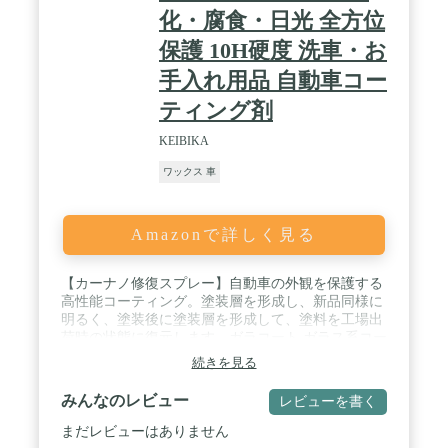
化・腐食・日光 全方位
保護 10H硬度 洗車・お
手入れ用品 自動車コー
ティング剤
KEIBIKA
ワックス 車
Amazonで詳しく見る
【カーナノ修復スプレー】自動車の外観を保護する
高性能コーティング。塗装層を形成し、新品同様に
明るく、塗装後に塗装層を形成して、塗料を工場出
荷時の状態に復元します。ガラコート ガラス系コー
ティング剤 自動車用 超撥水 硬化 保護 全車種全色
続きを見る
対応！ / 【硬さの改善、傷の軽減】コーティング後
に保護層を形成し、外力による傷を軽減または回避
みんなのレビュー
レビューを書く
し、塗装による損傷を軽減します。洗車用品車一台
をケアするのに必要な容量は約100～120mlです。 /
まだレビューはありません
【使いやすい】この高トルクペイントシーラーのほ