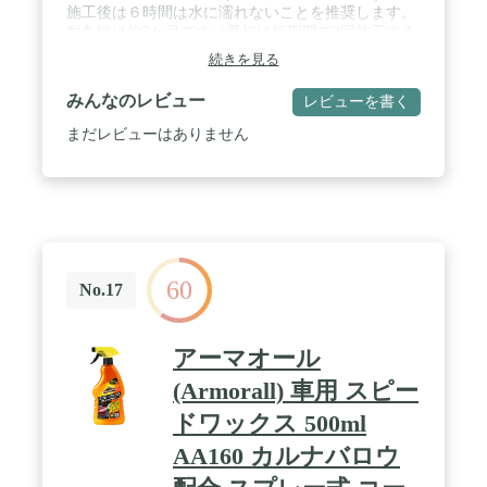
施工後は６時間は水に濡れないことを推奨します。
耐久性は約3ケ月です（最初は短期間で2回施工する
ことを推奨します。表面状態の安定化の為に2～3ケ
続きを見る
月毎を目安にメンテナンス施工して下さい）。 / ✅
スプレーして拭くだけの簡単作業！ガラス系コーテ
みんなのレビュー
レビューを書く
ィングを超える？次世代のセラミック系簡易コーテ
ィングスプレー！ / ✅セラミックコーティングは保
まだレビューはありません
護膜が厚く強く耐久性や機水性、防汚性に優れてい
ます。また、セラミックコーティングはガラスコー
テイングのデメリットである雨染みの付着を軽減で
きる点が優れています。 / ✅本製品はSiO2(シリ力)
を可能な限り含有量を多く、尚且つ一般のユーザー
でも施工しやすい独自の割合で配合しております。
カーケア用品の先進国の韓国製です。 / ✅【適用：
60
車体全般、樹脂部分、窓ガラス(車内側は不可)、ホ
No.17
イール(高温にならない部分)など、ラッピングフィ
ルムとプロテクションフィルム】【内容量：
500ml】【成分：SiO2(シリ力)、シロキサン化合
アーマオール
物】【製造国：MADE IN KOREA】【保証：生産物
賠償責任保険】 / ✅【日本正規品】日本語説明書、
(Armorall) 車用 スピー
日本正規品サポート案内付き / ※こちらの商品に
ドワックス 500ml
は、専用のWIPE（クロス）は付属しません。専用
のWIPEではなくても一般的なマイクロファイバー
AA160 カルナバロウ
クロスで問題なく施工できます。