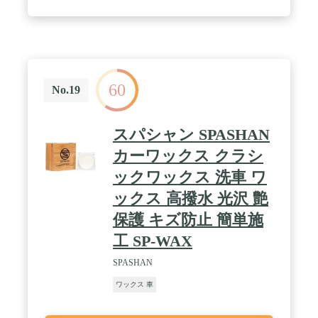
んの少しだけが長い時間をかけて、わずか3分で光
沢のある仕上げに乾くので、詳細に時間を節約でき
ます。 / 【新車ように】ボディに傷を付けてしまう
恐れのある研磨剤を含まないです。安心して、大切
な愛車を磨くことができます。ほんのりピーチの香
りで気分も爽やか！ / 【多用途】ほぼすべての車種
60
に適用可能です。カラー制限もありません！ご家族
No.19
や友人とシャアしてお使いいただけます。車のすべ
ての部分で使用できます。バンパー、ホイール、ガ
ラス、ミラー、ライトカバー、タイヤ くまなく使用
スパシャン SPASHAN
OK！隅々まで抜かりなく、新車のような輝きを取
り戻せます！
カーワックス クラシ
ックワックス 洗車 ワ
ックス 高撥水 光沢 艶
保護 キズ防止 簡単施
工 SP-WAX
SPASHAN
ワックス 車