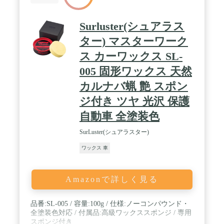
Surluster(シュアラス
ター) マスターワーク
ス カーワックス SL-
005 固形ワックス 天然
カルナバ蝋 艶 スポン
ジ付き ツヤ 光沢 保護
自動車 全塗装色
SurLuster(シュアラスター)
ワックス 車
Amazonで詳しく見る
品番:SL-005 / 容量:100g / 仕様:ノーコンパウンド・
全塗装色対応 / 付属品:高級ワックススポンジ / 専用
スポンジ付き