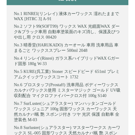
RINREI(リンレイ) 液体カーワックス 濡れたままで
WAX [HTRC 3] A-91
ソフト99(SOFT99) ワックス WAX 光鏡面WAX ダー
ク&ブラック車用 自動車塗装面のキズ消し、保護及びつ
や出し用 クロス 00420
晴香堂(HARUKADO) カーオール 車用 洗車用品 車
まるごと ワックススプレー 500ml 2048
リンレイ(Rinrei) ガラス系ハイブリッドWAX Gガー
ド固形 180g W-33
KURE(呉工業) Stoner スピードビード 651ml プレミ
アムクイックワックスコート 1732
プロスタッフ(Prostaff) 洗車用品 ボディーワックス
カルナバワックス使用 ミスターマジック ゴールド UV吸
収剤配合 マイクロファイバークロス付 100g S140
SurLuster(シュアラスター) マンハッタンゴールド
ワックス ジュニア 100g 固形ワックス カーワックス 天
然カルナバ蝋 艶 スポンジ付き ツヤ 光沢 保護 自動車 全
塗装色 M-03
Surluster(シュアラスター) マスターワークス カーワ
ックス SL-005 固形ワックス 天然カルナバ蝋 艶 スポン