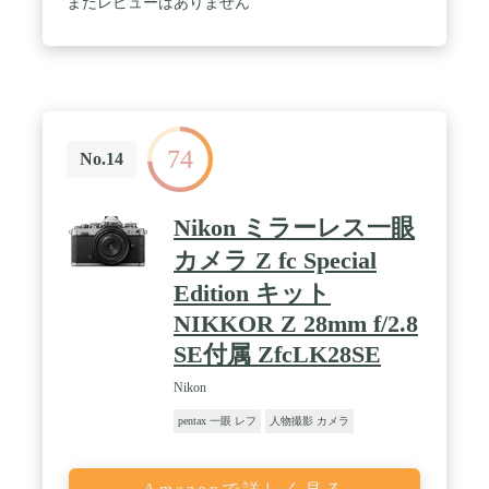
まだレビューはありません
(フルHD、HD時) / アッテネーター搭載でさらに向
上したサウンドコントロール / 倍率約0.75倍の光学
ファインダー / SNS投稿にも最適な撮像範囲
[1×1(24×24)] / XQD、UHS-II SDカード対応のメモリ
ーカードダブルスロット
74
No.14
Nikon ミラーレス一眼
カメラ Z fc Special
Edition キット
NIKKOR Z 28mm f/2.8
SE付属 ZfcLK28SE
Nikon
pentax 一眼 レフ
人物撮影 カメラ