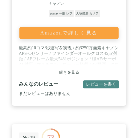
キヤノン
pentax 一眼 レフ
人物撮影 カメラ
Amazonで詳しく見る
最高約10コマ/秒連写を実現 / 約3250万画素キヤノン
APS-Cセンサー / ファインダーオールクロス45点測
距 / AFフレーム最大5481ポジション / 瞳AF/サーボ
AF対応 / マルチコントローラー搭載 / 4K動画、クロ
ップ選択可能 / BG-E14対応 / シャッタースピード
続きを見る
1/8000秒
みんなのレビュー
レビューを書く
まだレビューはありません
73
No.19