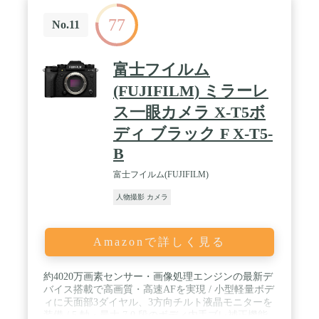
77
No.11
富士フイルム
(FUJIFILM) ミラーレ
ス一眼カメラ X-T5ボ
ディ ブラック F X-T5-
B
富士フイルム(FUJIFILM)
人物撮影 カメラ
Amazonで詳しく見る
約4020万画素センサー・画像処理エンジンの最新デ
バイス搭載で高画質・高速AFを実現 / 小型軽量ボデ
ィに天面部3ダイヤル、3方向チルト液晶モニターを
装備 / 5 軸・最大 7.0 段のボディ内手ブレ補正機能