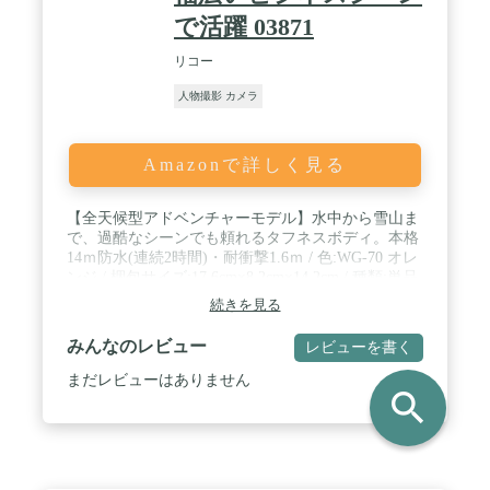
で活躍 03871
リコー
人物撮影 カメラ
Amazonで詳しく見る
【全天候型アドベンチャーモデル】水中から雪山ま
で、過酷なシーンでも頼れるタフネスボディ。本格
14ｍ防水(連続2時間)・耐衝撃1.6ｍ / 色:WG-70 オレ
ンジ / 梱包サイズ:17.6cm×8.2cm×14.2cm / 種類:単品
続きを見る
みんなのレビュー
レビューを書く
まだレビューはありません
search