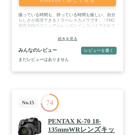
Amazonで詳しく見る
撮っている時間も、持っている時間も愉しい、自分
らしさが表現できるミラーレスカメラです。 / FM2
発売当時のマニュアルレンズにインスパイアされて
デザインされた、特別なレンズをキットにしまし
た。 / カメラ天面には、3つのダイヤルと F値が表示
続きを見る
される小窓を配置。1機能に1ダイヤルのシンプル操
作。一目で設定値が確認でき、実は初心者にもやさ
みんなのレビュー
レビューを書く
しい設計です。 / ボディの重さはわずか390gながら
しっかりとした本物志向の作り。Nikonならではの
まだレビューはありません
きれいなファインダーや、シャッターボタンを押し
込む感覚、「カシャッ」というシャッター音で「カ
メラらしさ」を感じてください。 / レトロな見た目
だけでない、イマドキの機能も充実。動画でも使え
る「瞳AF」「動物AF」や、バリアアングルモニタ
ー、USB充電・給電、スマホ転送にも対応。
74
No.15
PENTAX K-70 18-
135mmWRレンズキッ