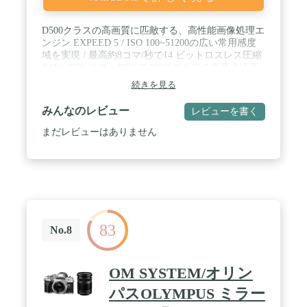
D500クラスの高画質に匹敵する、高性能画像処理エ
ンジン EXPEED 5 / ISO 100~51200の広い常用感度
域を実現 / 最高約8コマ/秒で14 ビットロスレス圧縮
RAW で50 コマ、JPEGで100コマまでの高速連続撮
影 / タイムラプス動画にも対応する4K
続きを見る
UHD(3840×2160)/30p 動画 / タッチパネルを採用し
たチルト式3.2型画像モニター / 深いグリップでホー
みんなのレビュー
レビューを書く
ルド性を向上した軽量・薄型ボディー / 撮影画像を
スマートフォンへ自動転送、リモート撮影も可能な
まだレビューはありません
Wi-Fi対応のSnapBridge対応 / 蛍光灯などの影響を軽
減する静止画のフリッカー低減機能 / 静止画約950
コマの撮影が可能な低消費電力設計・長寿命バッテ
リー / 被写体捕捉性能をさらに強化した高性能51点
AF システム
83
No.8
OM SYSTEM/オリン
パスOLYMPUS ミラー