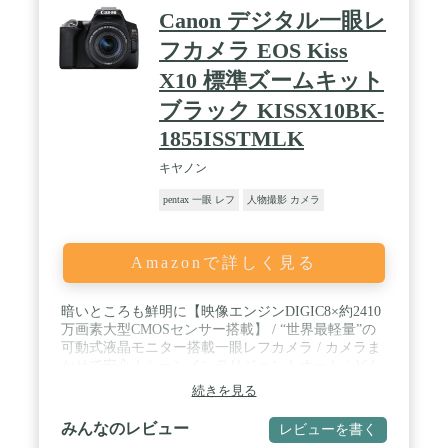
Canon デジタル一眼レ
フカメラ EOS Kiss
X10 標準ズームキット
ブラック KISSX10BK-
1855ISSTMLK
キヤノン
pentax 一眼 レフ
人物撮影 カメラ
Amazonで詳しく見る
暗いところも鮮明に【映像エンジンDIGIC8×約2410
万画素大型CMOSセンサー搭載】 / “世界最軽量”の
可動式液晶モニター搭載一眼レフカメラ / カメラま
かせで安心！シーンインテリジェントオート / どん
なシーンも映画みたいに！4K動画撮影 / 3.0型バリ
続きを見る
アングル・タッチパネル液晶モニター搭載 / 低輝度
限界EV-4で暗い場所でも撮影可能 / 光学ファインダ
みんなのレビュー
レビューを書く
ーで被写体をリアルタイムに確認 / 旅先でも安心の