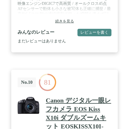
映像エンジンDIGIC7で高画質 / オールクロス45点
AFセンサーで動体も小さな被写体も正確に捕捉 / 最
高約6.5コマ/秒の連続撮影で狙った瞬間を逃さず記
録 / 本体重量約765gと世界最軽量のコンパクトボデ
続きを見る
ィー / 防塵防滴構造で天候や環境を問わず撮影をサ
ポート / タッチパネル・バリアングル液晶で撮影を
みんなのレビュー
レビューを書く
もっと自由に / BluetoothとWi-Fiでカメラの電源は
OFFのままスマホに写真を転送
まだレビューはありません
81
No.10
Canon デジタル一眼レ
フカメラ EOS Kiss
X10i ダブルズームキ
ット EOSKISSX10I-