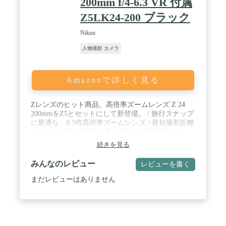
200mm f/4-6.3 VR 付属
Z5LK24-200 ブラック
Nikon
人物撮影 カメラ
Amazonで詳しく見る
Zレンズのヒット商品、高倍率ズームレンズ Z 24
200mmをZ5とセットにして新登場。 / 旅行スナップ
に最適な、8.3倍高倍率ズームレンズ / 最短撮影距離
50cm テーブルの料理も席を立たずに撮影できる /
5.0段分の安心手振れ補正機能 / 機動力の高いZ5との
続きを見る
組み合わせで、様々にシーンを撮影する旅行などの
持ち歩きにぴったりです。
みんなのレビュー
レビューを書く
まだレビューはありません