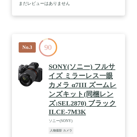
バッテリー持続時間！約1,070枚撮影可能 / WiFi対応
まだレビューはありません
で撮ったらすぐスマホにかんたん転送 / よりグリッ
プが深くて握りやすい！撮影時の大事なポイント
90
No.3
SONY(ソニー) フルサ
イズ ミラーレス一眼
カメラ α7III ズームレ
ンズキット(同梱レン
ズ:SEL2870) ブラック
ILCE-7M3K
ソニー(SONY)
人物撮影 カメラ