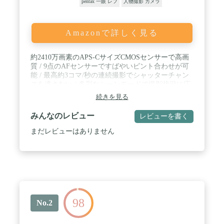
pentax 一眼 レフ
人物撮影 カメラ
Amazonで詳しく見る
約2410万画素のAPS-CサイズCMOSセンサーで高画
質 / 9点のAFセンサーですばやいピント合わせが可
能 / 最高約3コマ/秒の連続撮影でシャッターチャン
スを逃さない / 多彩なシーンモードで撮影状況に応
じてかんたんに撮影 / わかりやすいガイド表示で初
続きを見る
心者でも使いやすい / カメラの右側にボタンを全て
配置して快適操作 / Wi-Fi機能搭載で撮った写真をそ
みんなのレビュー
レビューを書く
の場でスマホに転送
まだレビューはありません
98
No.2