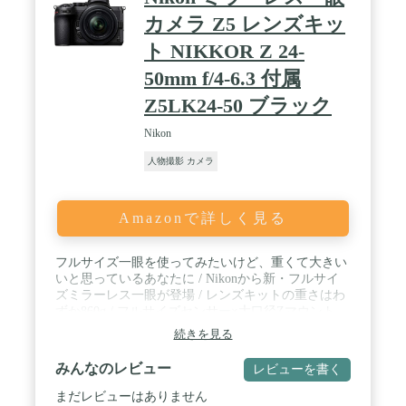
カメラ Z5 レンズキッ
ト NIKKOR Z 24-
50mm f/4-6.3 付属
Z5LK24-50 ブラック
Nikon
人物撮影 カメラ
Amazonで詳しく見る
フルサイズ一眼を使ってみたいけど、重くて大きい
いと思っているあなたに / Nikonから新・フルサイ
ズミラーレス一眼が登場 / レンズキットの重さはわ
ずか860g / フルサイズセンサー×大口径Zマウント
で、日常をドラマチックに残しませんか / 容量UPし
続きを見る
た新バッテリーEN-EL15ｃ、USB給電にも対応
みんなのレビュー
レビューを書く
まだレビューはありません