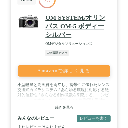
OM SYSTEM/オリン
パス OM-5 ボディー
シルバー
OMデジタルソリューションズ
人物撮影 カメラ
Amazonで詳しく見る
小型軽量と高画質を両立し、携帯性に優れたレンズ
交換式カメラシステム / あらゆる環境に対応する絶
対的信頼性 / さらなる創作意欲を刺激する、コンピ
ュテーショナル フォトグラフィ / 4K動画も手持ち
で 縦位置撮影にも対応した動画機能 / 進化を続ける
続きを見る
高速・高精度AFシステム
みんなのレビュー
レビューを書く
まだレビューはありません