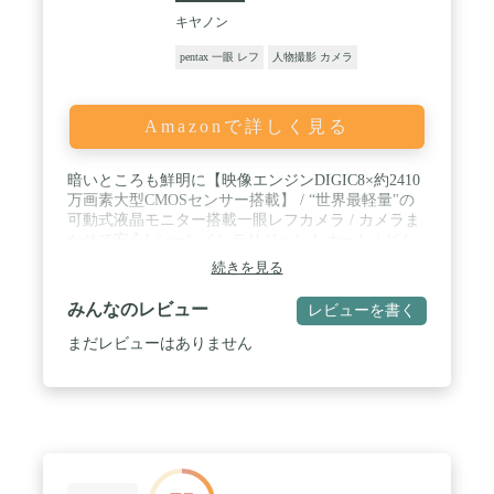
キヤノン
pentax 一眼 レフ
人物撮影 カメラ
Amazonで詳しく見る
暗いところも鮮明に【映像エンジンDIGIC8×約2410
万画素大型CMOSセンサー搭載】 / “世界最軽量"の
可動式液晶モニター搭載一眼レフカメラ / カメラま
かせで安心! シーンインテリジェントオート / どん
なシーンも映画みたいに! 4K動画撮影 / 3.0型バリア
続きを見る
ングル・タッチパネル液晶モニター搭載 / 低輝度限
界EV-4で暗い場所でも撮影可能 / 光学ファインダー
みんなのレビュー
レビューを書く
で被写体をリアルタイムに確認 / 旅先でも安心のバ
ッテリー持続時間! 約1,070枚撮影可能 / WiFi対応で
まだレビューはありません
撮ったらすぐスマホにかんたん転送 / よりグリップ
が深くて握りやすい! 撮影時の大事なポイント