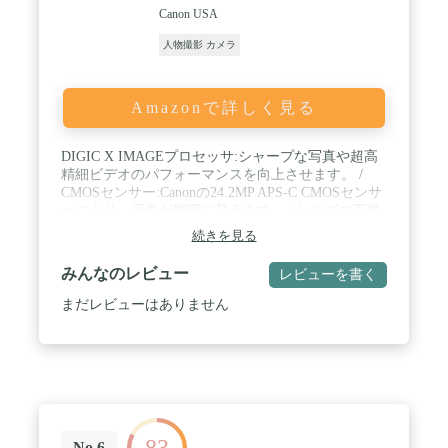
Canon USA
人物撮影 カメラ
Amazonで詳しく見る
DIGIC X IMAGEプロセッサ:シャープな写真や超高
精細ビデオのパフォーマンスを向上させます。 /
CMOSセンサー:Canonの24.2MP APS-C CMOSセンサ
ーにより、画像が鮮明に見えます。 / レンズの互換
性:Canon RF-S/RFレンズ(またはマウントアダプター
続きを見る
EF-EOS R (1)を使用したEF/EF-Sレンズと組み合わ
せると、素晴らしい結果が得られます。 / 高速連続
みんなのレビュー
レビューを書く
撮影:最大15fpsのメカニカルシャッタースピード
で、このカメラは動きの速い被写体の鮮明な画像を
まだレビューはありません
連続撮影できます(2)、アクションの1秒を見逃しま
せん。 / スマート&スピーディーオートフォーカ
ス:CanonのEOS R10は、被写体検出テクノロジーを
採用しており、被写体を非常にクリアな焦点に保ち
ます。 / 電源供給を維持:Canon LP-E17バッテリーパ
ックを使用して動作します。USB電源アダプター
PD-Eにより、カメラ内に置いたままバッテリーを簡
83
単に充電できます。 / 鮮やかなLEDスクリーン:汚れ
No.6