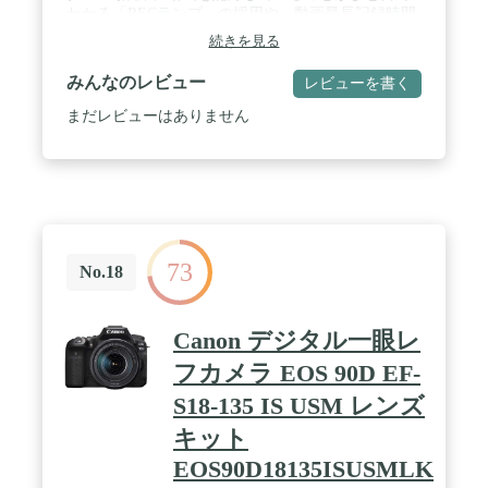
わかる「RECランプ」の採用や、動画最長記録時間
125分対応などにより、Vlogをはじめ、日常の撮影
続きを見る
からこだわりの撮影までの幅広いシーンでの動画撮
影に適したミラーレスカメラです。 / 「 ニコン
みんなのレビュー
レビューを書く
Z7」に採用した画像処理 エンジン「EXPEED 6」と
「 ニコン Z fc」に採用 したイメージセンサーを搭
まだレビューはありません
載。NIKKOR Z レンズと組み合わせることで、解像
感のある優れた描写性能を実現します 。 / また、
「 Z 30」は 動画撮影に配慮したボディー設計 な
ど、 使いやすさ を追求し 、ミラーレスカメラを 初
めて 使うユー ザー でも簡単に映像表現を楽しむこ
とができる 1台 です。さらに、 多彩な表現が可能
な「 Creative Picture Control」 や 、 4K UHD/30p動
73
画 、スローモーション動画 など、よりこだわった
No.18
映像表現 にも挑戦できる機能を搭載した ミラー レ
スカメラです。 / ニコンは、今後も新次元の光学性
能を追求し、ユーザーのニーズに応えていきます。
Canon デジタル一眼レ
そして、映像表現の可能 性をさらに拡げることを目
指し、映像文化の発展に貢献します。 / ※ フル HD
フカメラ EOS 90D EF-
24p/25p設定時、常温 25℃のとき。その他の条件で
S18-135 IS USM レンズ
はバッテリー寿命やカメラの内部温度によっては
125分に達しな い場合があります。 4K UHD時の撮
キット
影時間目安は約 35分です。
EOS90D18135ISUSMLK