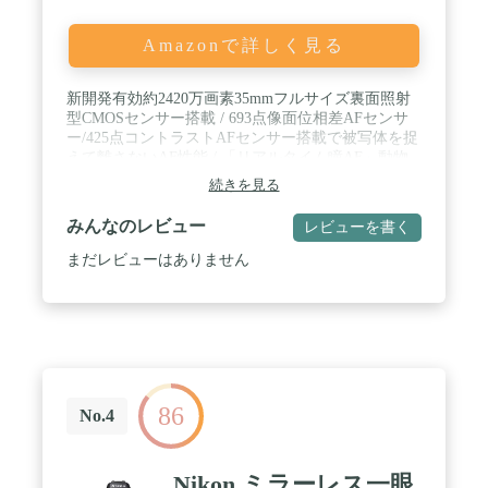
Amazonで詳しく見る
新開発有効約2420万画素35mmフルサイズ裏面照射
型CMOSセンサー搭載 / 693点像面位相差AFセンサ
ー/425点コントラストAFセンサー搭載で被写体を捉
えて離さないAF性能 / 「リアルタイム瞳AF」動物
対応。ペットや野生動物の瞳も高速・高精度に検出
続きを見る
し、追随可能 / AF/AE追随 最高約10コマ/秒連写を
実現(連続撮影モード「Hi+」時) / 最大710枚(LCDモ
みんなのレビュー
レビューを書く
ニター使用時)撮影可能な高いスタミナとタッチに
よる自由度の高いフォーカス操作 / 高解像4K動画と
まだレビューはありません
表現の幅を広げる多彩な動画機能 / 表示言語:日本語
のみ。HDMI端子有 ※HDMIマイクロ端子(タイプD)
/ 有効画素数2420万画素 / 重量650g ※バッテリーと
メモリカードを含む / 対応言語:日本語
86
No.4
Nikon ミラーレス一眼