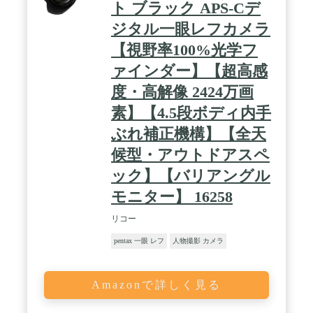
ト ブラック APS-Cデ
ジタル一眼レフカメラ
【視野率100%光学フ
ァインダー】【超高感
度・高解像 2424万画
素】【4.5段ボディ内手
ぶれ補正機構】【全天
候型・アウトドアスペ
ック】【バリアングル
モニター】 16258
リコー
pentax 一眼 レフ
人物撮影 カメラ
Amazonで詳しく見る