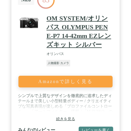
防止コーティングされたLCDスクリーンにより、画
像をはっきりと見ることができ、ショットプランニ
ングを改善します。 / コンパクトで軽量: EOS R10カ
OM SYSTEM/オリン
メラは、快適でしっかりとしたグリップで扱いやす
いように作られています。さらに、軽量でコンパク
パス OLYMPUS PEN
トなサイズで、カメラバッグに便利に収まり、あら
E-P7 14-42mm EZレン
ゆる冒険に持っていくことができます。 / 商品内
容:EOS R10カメラ本体、ストラップER-EOSR10、
ズキット シルバー
バッテリー充電器LC-E17、バッテリーパックLP-
E17、バッテリーパックカバー、RF-S18-150mm
オリンパス
F3.5-6.3 IS STMレンズ、レンズキャップE-55、レン
ズダストキャップRF、シューズカバー
人物撮影 カメラ
Amazonで詳しく見る
シンプルで上質なデザインを徹底的に追求したディ
テールまで美しい小型軽量ボディー / クリエイティ
ブな写真表現が楽しめる「プロファイルコントロー
ル」、「アートフィルター」搭載 / 「M.ZUIKO」の
描写力を生かすLive MOSセンサーと画像処理エンジ
続きを見る
ン、ボディー内5軸手ぶれ補正 / 原産国:ベトナム
みんなのレビュー
レビューを書く