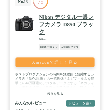
75
No.13
Nikon デジタル一眼レ
フカメラ D850 ブラッ
ク
Nikon
pentax 一眼 レフ
人物撮影 カメラ
Amazonで詳しく見る
ポストプロダクションの時間を飛躍的に短縮するカ
メラ内「RAW現像」の一括現像 / ネガフィルムを簡
単に4544万画素のデジタルデータにする「ネガフィ
ルムデジタイズ」 / 自然光下での最適なホワイトバ
ランスが得られる新ホワイトバランス[自然光オー
続きを見る
ト] / FXフォーマットベース フルフレームの4K
UHD(3840×2160)動画対応 / フルHD動画の表現力を
みんなのレビュー
レビューを書く
拡げる「スローモーション動画」機能 / マニュアル
フォーカスでのピント確認が容易な「ピーキング」