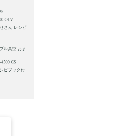
25
0 OLV
かせさん レシピ
 ダブル真空 おま
500 CS
レシピブック付