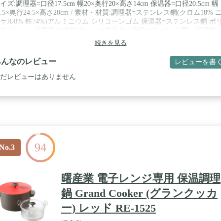
イズ:調理器=口径17.5cm 幅20×奥行20×高さ14cm 保温器=口径20.5cm 幅
5.5×奥行24.5×高さ20cm / 素材・材質:調理器=ステンレス鋼(クロム18% 
ケル8% 鉄74%)アルミニウム シリコーンゴム 保温器=ステンレス鋼 ポ
ロピレン / 付属品:20種類のレシピ本付き / 容量:2.7L (3-5人用) / 保温効
:71度以上(6時間) / 保冷効力:7.5度以下(6時間) / 対応熱源:IH(200V対応) 
続きを見る
コンロ 電気プレート ハロゲン シーズ / 注意事項:電子レンジ・食洗機
可、空だき禁止
みんなのレビュー
レビューを書
だレビューはありません
94
No.3
曙産業 電子レンジ専用 保温調理
鍋 Grand Cooker (グランクッカ
ー) レッド RE-1525