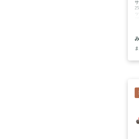
サ
2
ッ
プ
力
ス
不
ま