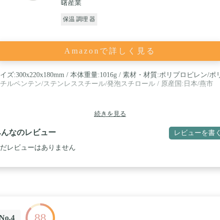
曙産業
保温 調理 器
Amazonで詳しく見る
イズ:300x220x180mm / 本体重量:1016g / 素材・材質:ポリプロピレン/ポ
チルペンテン/ステンレススチール/発泡スチロール / 原産国:日本/燕市
続きを見る
みんなのレビュー
レビューを書
だレビューはありません
88
No.4