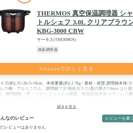
THERMOS 真空保温調理器 シ
トルシェフ 3.0L クリアブラウ
KBG-3000 CBW
サーモス(THERMOS)
保温 調理 器
Amazonで詳しく見る
イズ(約):31×26.5×19cm、本体重量(約):2.7kg / 素材・材質:調理鍋本体/
レス鋼・アルミニウム、調理鍋フタ/強化ガラス(底の厚さ5.0mm はり底
)、調理鍋取っ手・ツマミ/フェノール樹脂、保温容器本体/ステンレス鋼
アクリル樹脂塗装)、保温容器フタ/ポリプロピレン(発泡スチロール内蔵)
タ・底/ポリプロピレン / 付属品:クッキングブック / 対応熱源:200V 電
続きを見る
理器(IHクッキングヒーター)、ガス、電気プレート、ハロゲンヒーター
ーズヒーター / 生産国:中国
みんなのレビュー
レビューを書
だレビューはありません