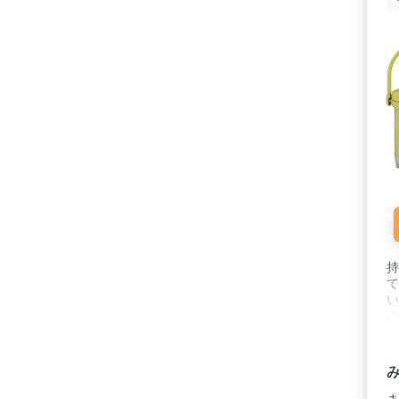
持
て
い
体
電
ー
テ
鋼
ル