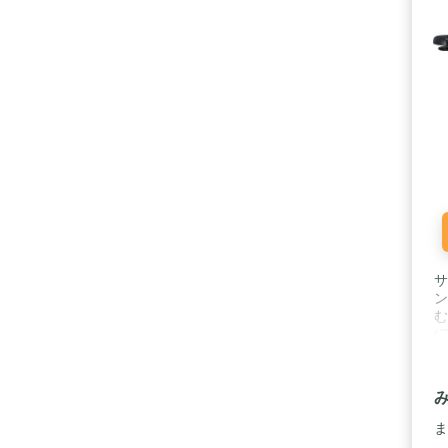
サ
ン
む
(
カ
調
シ
ま