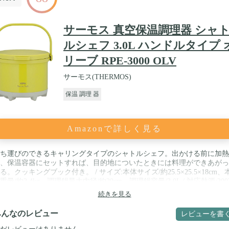
サーモス 真空保温調理器 シャ
ルシェフ 3.0L ハンドルタイプ 
リーブ RPE-3000 OLV
サーモス(THERMOS)
保温 調理 器
Amazonで詳しく見る
ち運びのできるキャリングタイプのシャトルシェフ。出かける前に加熱
、保温容器にセットすれば、目的地についたときには料理ができあがっ
る。クッキングブック付き。 / サイズ:本体サイズ/約25.5×25.5×18cm、
重量/約2.4kg、調理鍋最大内径/約20cm、調理鍋容量/3.0L / 対応熱源:200
磁調理器(IHクッキングヒーター)、ガス、電気プレート、ハロゲンヒー
続きを見る
、シーズヒーター / 原産国:中国 / 素材・材質:【調理鍋】 本体・持ち手
ンレス鋼・アルミニウム、フタツマミ/フェノール樹脂、フタ/ステンレ
みんなのレビュー
レビューを書
(底の厚さ5.0mm(はり底を含む)) 【保温容器】 本体/ステンレス鋼(アク
樹脂塗装)、フタ/ポリプロピレン(発泡スチロール内蔵)