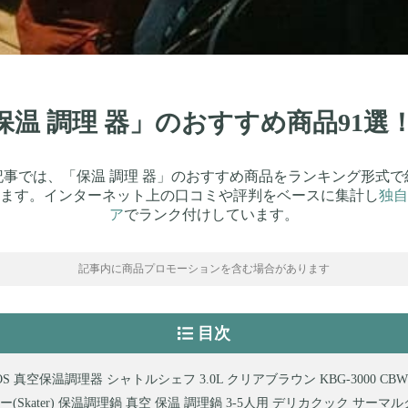
「保温 調理 器」のおすすめ商品91
記事では、「保温 調理 器」のおすすめ商品をランキング形式で
ます。インターネット上の口コミや評判をベースに集計し
独自
ア
でランク付けしています。
記事内に商品プロモーションを含む場合があります
目次
OS 真空保温調理器 シャトルシェフ 3.0L クリアブラウン KBG-3000 CBW
(Skater) 保温調理鍋 真空 保温 調理鍋 3-5人用 デリカクック サーマルク