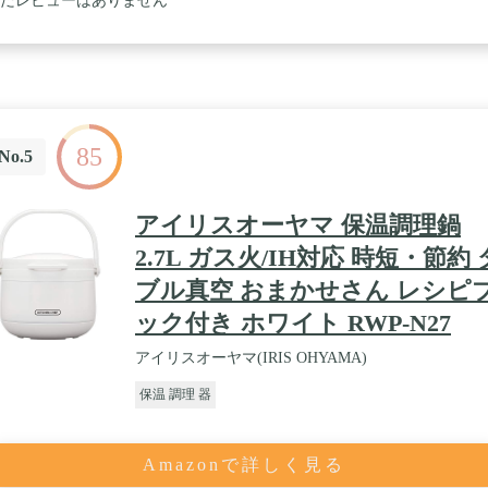
だレビューはありません
85
No.5
アイリスオーヤマ 保温調理鍋
2.7L ガス火/IH対応 時短・節約 
ブル真空 おまかせさん レシピ
ック付き ホワイト RWP-N27
アイリスオーヤマ(IRIS OHYAMA)
保温 調理 器
Amazonで詳しく見る