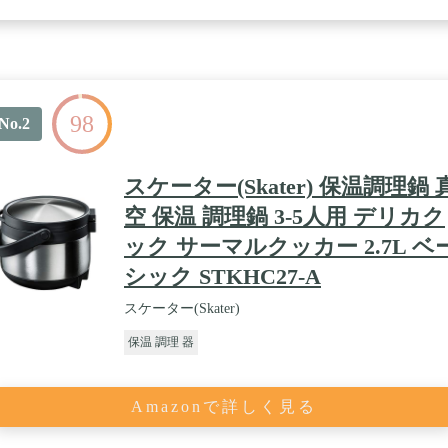
98
No.2
スケーター(Skater) 保温調理鍋 
空 保温 調理鍋 3-5人用 デリカク
ック サーマルクッカー 2.7L ベ
シック STKHC27-A
スケーター(Skater)
保温 調理 器
Amazonで詳しく見る