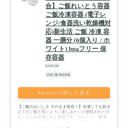
合】ご飯れいとう容器
ご飯冷凍容器 (電子レ
ンジ/食器洗い乾燥機対
応)新生活 ご飯 冷凍 容
器 一膳分 (6個入り / ホ
ワイト) bpaフリー 保
存容器
KOKOBI
冷凍ご飯 保存容器
Amazonで詳しく見る
【ご飯のおいしさ そのまま保存！】冷凍しても炊き
立てのご飯と同じように楽しみたいと開発されたの
がこちらの冷凍ごはん容器です。 おいしく「解凍」
することに着目し、フタをしたまま電子レンジでム
ラなく温められるかたちを極めました。 / 【うれし