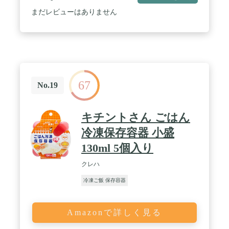
のようなスチーム効果を生み出しふっくら仕上が
る。 / 【冷凍庫内で場所を取らず保存できる】:容器
まだレビューはありません
1個が1膳分の薄型サイズ。スリムなので冷凍庫内で
スペースを取らず保存可能。 / 【本体とザルの二重
構造でムラを防ぐ】:本体とザルの二重構造によりム
ラなく加熱。シュウマイや野菜などを温めるのに
も。
67
No.19
キチントさん ごはん
冷凍保存容器 小盛
130ml 5個入り
クレハ
冷凍ご飯 保存容器
Amazonで詳しく見る