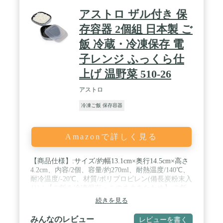
アストロ ザル付き 保
存容器 2個組 日本製 ご
飯 冷蔵・冷凍保存 電
子レンジ ふっくら仕
上げ 温野菜 510-26
アストロ
冷凍ご飯 保存容器
Amazonで詳しく見る
【商品仕様】:サイズ/約幅13.1cm×奥行14.5cm×高さ
4.2cm、内容/2個、容量/約270ml、耐熱温度/140℃、
耐冷温度/-20℃、材質/ポリプロピレン(備長炭粉末入
り) / 【ご飯を冷凍保存・このままあたため】:ご飯
を冷凍保存し他の器に移し替えることなく電子レン
続きを見る
ジで解凍・加熱できる容器。 / 【ザルによるスチー
ム効果でふっくら】:備長炭を配合したザルが蒸し器
みんなのレビュー
レビューを書く