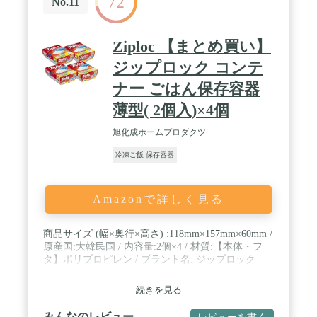
72
No.11
Ziploc 【まとめ買い】
ジップロック コンテ
ナー ごはん保存容器
薄型( 2個入)×4個
旭化成ホームプロダクツ
冷凍ご飯 保存容器
Amazonで詳しく見る
商品サイズ (幅×奥行×高さ) :118mm×157mm×60mm /
原産国:大韓民国 / 内容量:2個×4 / 材質:【本体・フ
タ】ポリプロピレン / ブラント名: ジップロック
続きを見る
みんなのレビュー
レビューを書く