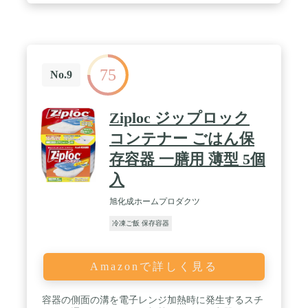
75
No.9
Ziploc ジップロック
コンテナー ごはん保
存容器 一膳用 薄型 5個
入
旭化成ホームプロダクツ
冷凍ご飯 保存容器
Amazonで詳しく見る
容器の側面の溝を電子レンジ加熱時に発生するスチ