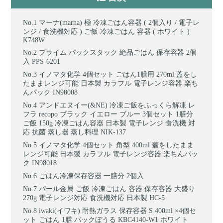
マーナ(marna) 極 冷凍ごはん容器 ( 2個入り / 電子レ
ンジ / 食洗機対応 ) ご飯 冷凍ごはん 容器 ( ホワイト )
K748W
プライム パックスタック 絶品ごはん 保存容器 2個
入 PPS-6201
イノマタ化学 4個セット ごはん1膳用 270ml 蓋をし
たままレンジ可能 日本製 カラフル 電子レンジ容器 楽ち
んパック IN98008
アンドエヌイー(&NE) 冷凍ご飯をふっくら解凍 レ
フラ recopo ブラック イエロー ブルー 3個セット 1膳分
ご飯 150g 冷凍ごはん容器 日本製 電子レンジ 食洗機 対
応 抗菌 蒸し器 蒸し料理 NIK-137
イノマタ化学 4個セット 角型 400ml 蓋をしたまま
レンジ可能 日本製 カラフル 電子レンジ容器 楽ちんパッ
ク IN98018
ごはん冷凍保存容器 一膳分 2個入
パール金属 ご飯 冷凍ごはん 容器 保存容器 大盛り
270g 電子レンジ対応 食洗機対応 日本製 HC-5
iwaki(イワキ) 耐熱ガラス 保存容器 S 400ml ×4個セ
ット ごはん 1膳 パックぼうる KBC4140-W1 ホワイト