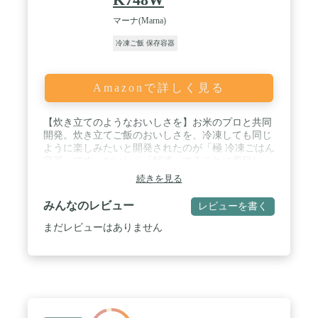
マーナ(Marna)
冷凍ご飯 保存容器
Amazonで詳しく見る
【炊き立てのようなおいしさを】お米のプロと共同
開発。炊き立てご飯のおいしさを、冷凍しても同じ
ように楽しみたいと開発されたのが「極 冷凍ごはん
容器」です。おいしく「解凍」することに着目し、
電子レンジでムラなくふっくらと温められるかたち
続きを見る
を極めました。フタをしたまま加熱できます。※仕
様変更により、ホワイト色が順次新しくなっており
みんなのレビュー
レビューを書く
ます。 / 【余分な水分を落としてご飯がべたつかな
い】すのこパーツで余分な水分が下に落ち、ご飯の
まだレビューはありません
べたつきを防ぎます。角や凹みがないシンプルなデ
ザイン。少ないパーツでお手入れも簡単です。底の
すのこパーツも取り外して洗えます。※食洗機対応
/ 【かさばらないシンプルなデザイン】重ねられる
のでかさばらず、冷凍庫にスッキリ収納。一つで一
膳分(約180ｇ)の炊き立てご飯を冷凍できます。シン
プルなデザインだから、このまま食卓に出したり、