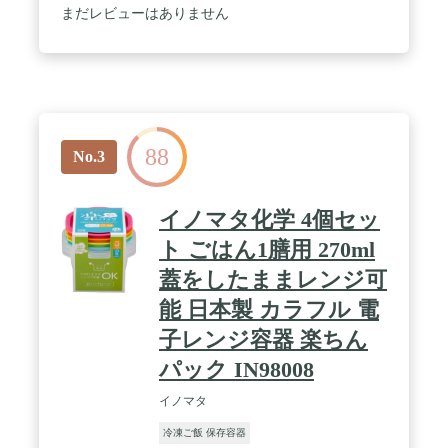
まだレビューはありません
88
No.3
イノマタ化学 4個セッ
ト ごはん1膳用 270ml
蓋をしたままレンジ可
能 日本製 カラフル 電
子レンジ容器 楽ちん
パック IN98008
イノマタ
冷凍ご飯 保存容器