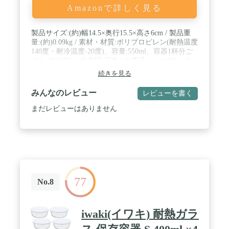
Amazonで詳しく見る
製品サイズ:(約)幅14.5×奥行15.5×高さ6cm / 製品重
量:(約)0.09kg / 素材・材質:ポリプロピレン(耐熱温度
140度・耐冷温度-20度)、容量:550ml、容器1杯分ご
はん:(約)270g / 生産国:日本 / ※電子レンジOK、※
冷凍保存OK、※食洗機OK
続きを見る
みんなのレビュー
レビューを書く
まだレビューはありません
77
No.8
iwaki(イワキ) 耐熱ガラ