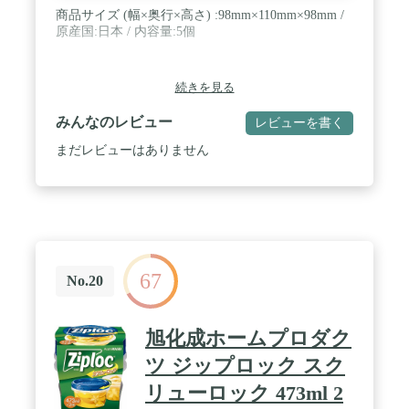
商品サイズ (幅×奥行×高さ) :98mm×110mm×98mm /
原産国:日本 / 内容量:5個
続きを見る
みんなのレビュー
レビューを書く
まだレビューはありません
67
No.20
旭化成ホームプロダク
ツ ジップロック スク
リューロック 473ml 2