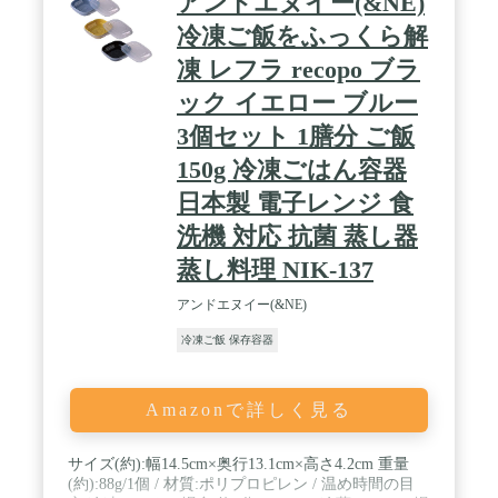
アンドエヌイー(&NE)
冷凍ご飯をふっくら解
凍 レフラ recopo ブラ
ック イエロー ブルー
3個セット 1膳分 ご飯
150g 冷凍ごはん容器
日本製 電子レンジ 食
洗機 対応 抗菌 蒸し器
蒸し料理 NIK-137
アンドエヌイー(&NE)
冷凍ご飯 保存容器
Amazonで詳しく見る
サイズ(約):幅14.5cm×奥行13.1cm×高さ4.2cm 重量
(約):88g/1個 / 材質:ポリプロピレン / 温め時間の目