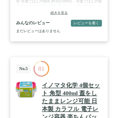
安:冷凍ごはんの場合 約3分(500W)、冷蔵ごはんの場
合 約1分10秒(500W) 満容量:270ml (ご飯:1膳150g) 耐
熱温度:140℃、耐冷温度:-20℃ 電子レンジ対応 抗菌
続きを見る
剤:無機系抗菌剤ゼオミック / 生産国:日本 / ざるの効
果で蒸し器のようにご飯やシュウマイをふっくら仕
みんなのレビュー
レビューを書く
上げます。一人暮らしの方にはもちろん、少量から
でも保存可能なのでぱぱっと使えてササッと洗えま
まだレビューはありません
す。ざるは表面が抗菌効果のある素材で、細菌の繁
殖を抑制し安心です。
81
No.5
イノマタ化学 4個セッ
ト 角型 400ml 蓋をし
たままレンジ可能 日
本製 カラフル 電子レ
ンジ容器 楽ちんパッ