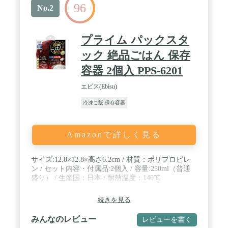
96
お弁当のごはん容器としても違和感なく使えます。
No.2
/ 【使用方法】「1」炊き立てのきちんとほぐしたご
飯をふんわりと入れて、ふたを閉めます。「2」あ
ら熱がとれたら冷凍します。「3」食べるときは、
プライム パックスタ
ふたをしたまま電子レンジで加熱してください。
【レンジ加熱時間の目安】 一膳分(約180g) : 500Wで
ック 絶品ごはん 保存
約3分30秒。 / 【材質】ポリプロピレン【耐熱温
容器 2個入 PPS-6201
度】約140℃【耐冷温度】約-20℃【サイズ】約
121×46×121mm 約280ml (2個入り)【生産国】中国 /
エビス(Ebisu)
白米・雑穀米など、どんな種類のごはんが入ってい
るか一目でわかる「クリア」タイプも。 ※「クリ
冷凍ご飯 保存容器
ア」は2個入りの販売になります。
Amazonで詳しく見る
サイズ:12.8×12.8×高さ6.2cm / 材質：ポリプロピレ
ン / セット内容・付属品:2個入 / 容量:250ml（普通
盛り） / 生産国：日本 / 耐熱温度：140℃
続きを見る
みんなのレビュー
レビューを書く