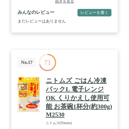
続きを見る
い6個セット】一週間ぶん保存できる！一回ご飯を
炊いて6膳の分量を分けて保蔵でき、毎日炊く悩み
みんなのレビュー
レビューを書く
がなく会社員のかた、サラリーマンの方々にとても
便利なご飯容器です。 / 【冷凍用、保存用、レンジ
まだレビューはありません
用】-20℃～140℃まで耐冷温度：暖かいご飯をその
まま容器に入れる事ができ、冷蔵にも冷凍にも便
利。冷たいご飯は、ふたをしたまま電子レンジで温
める事ができ、 工夫した内部の取り出し式ざるの構
造のおかげで、 電子レンジでご飯を加熱している
間、蒸気が内部で循環しご飯をふっくら仕上げま
す。 / 【迅速に加熱する仕組み】さらに工夫した内
71
部の構造が、取り出し式ざるのおかげで、ご飯を加
No.17
熱している間、蒸気は内部で循環を促進しご飯をふ
っくら仕上げます。 / 【便利で使いやすい構造！】
電子レンジOKのふたは開けやすい取っ手付きで、
ニトムズ ごはん冷凍
容器には耳が付いているため、電子レンジで加熱
後、火傷せず運ぶことができて安心。 分離式ざる付
パックL 電子レンジ
きで電子レンジで加熱する際、蒸気が内部で循環す
OK くりかえし使用可
る構造。 分離式ざるは足が付いているため、お料理
とつゆの分離もでき、保存だけでなくお料理にも使
能 お茶碗1杯分(約300g)
えて便利。
M2530
ニトムズ(Nitoms)