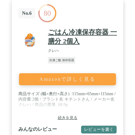
80
No.6
ごはん冷凍保存容器 一
膳分 2個入
クレハ
冷凍ご飯 保存容器
Amazonで詳しく見る
商品サイズ (幅×奥行×高さ) :115mm×65mm×115mm /
内容量:2個 / ブラント名:キチントさん / メーカー名:
クレハ / 商品の重量: 68.0g
続きを見る
みんなのレビュー
レビューを書く