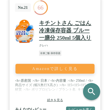
66
No.21
キチントさん ごはん
冷凍保存容器 ブルー
一膳分 250ml 5個入り
クレハ
冷凍ご飯 保存容器
Amazonで詳しく見る
<b>原産国 :</b> 日本 / <b>内容量 :</b> 250ml / <b>
商品サイズ (幅X奥行X高さ) :</b> 115×115×115 / <b>
search
材質 :</b> ポリプロピレン / ブラント名: キチントさ
ん
続きを見る
みんなのレビュー
レビューを書く