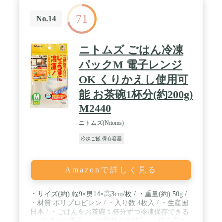
71
No.14
ニトムズ ごはん冷凍
パックM 電子レンジ
OK くりかえし使用可
能 お茶碗1杯分(約200g)
M2440
ニトムズ(Nitoms)
冷凍ご飯 保存容器
Amazonで詳しく見る
・サイズ(約):幅9×奥14×高3cm/枚 / ・重量(約):50g /
・材質:ポリプロピレン / ・入り数:4枚入 / ・生産国:
日本 / ・ごはんをお茶碗１杯分ずつ冷凍保存できる
/ ・冷凍から電子レンジ加熱まで対応 / ・積み重ね