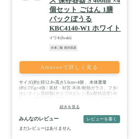
ス 保存容器 S 400ml ×4
個セット ごはん 1膳
パックぼうる
KBC4140-W1 ホワイト
イワキ(Iwaki)
冷凍ご飯 保存容器
Amazonで詳しく見る
サイズ(約):径12.8×高さ5.6cm×4個 、本体重量
(約):235g×4個 / 素材・材質:本体/耐熱ガラス、フタ/
オレフィン系樹脂(ポリプロピレン系)(耐熱温度140
度) / 生産国:中国 / 電子レンジ・オーブン:対応可 (オ
ーブン使用時はフタを外してください。直火不
続きを見る
可)、食洗機:ガラス本体/可、フタ/可 / セット内
容:400ml ×4個
みんなのレビュー
レビューを書く
まだレビューはありません