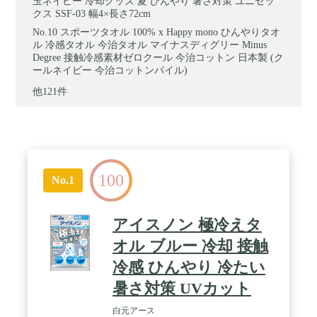
玉ネイビー 冷却グッズ 夏 ひんやり 暑さ対策 ユニセッ
クス SSF-03 幅4×長さ72cm
スポーツタオル 100% x Happy mono ひんやりタオ
ル 冷感タオル 今治タオル マイナスディグリー Minus
Degree 接触冷感素材ゼロクール 今治コットン 日本製 (ク
ールネイビー 今治コットンパイル)
他121件
100
No.1
アイスノン 極冷えタ
オル ブルー 冷却 接触
冷感 ひんやり 冷たい
暑さ対策 UVカット
白元アース