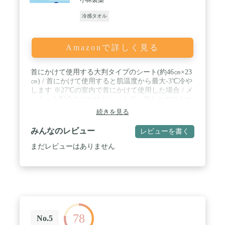
冷感タオル
Amazonで詳しく見る
首にかけて使用する大判タイプのシート(約46㎝×23
㎝) / 首にかけて使用すると肌温度から最大-3℃冷や
します ※27℃の室内で首にかけて使用した場合 / メ
ントール配合のひたひたシートで、首もとのひんや
り感が約60分続きます ※27℃の室内で首にかけて使
続きを見る
用した場合(冷感は個人によって感じ方が異なりま
す。) / 開封するだけで、どこでもすぐに使えます。
みんなのレビュー
レビューを書く
/ 1回使いきりのタオルで衛生的です。
まだレビューはありません
78
No.5