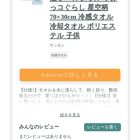
っコぐらし 星空柄
70×30cm 冷感タオル
冷却タオル ポリエス
テル 子供
サンタン
冷感タオル
Amazonで詳しく見る
【仕様1】タオルを水に濡らして、軽く絞り、数回
振るだけで、驚くほどひんやり！！ / 【仕様2】首
に巻いたり、肩にかければ日焼け対策にもなり、暑
い日でも涼しく過ごせる冷感アイテム。 / 【商品サ
イズ】約W70×H30cm / 【キャラクター】すみっコぐ
続きを見る
らし 星空柄
みんなのレビュー
レビューを書く
まだレビューはありません