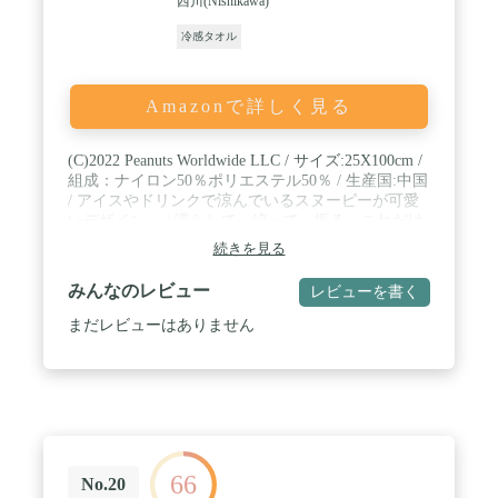
西川(Nishikawa)
冷感タオル
Amazonで詳しく見る
(C)2022 Peanuts Worldwide LLC / サイズ:25X100cm /
組成：ナイロン50％ポリエステル50％ / 生産国:中国
/ アイスやドリンクで涼んでいるスヌーピーが可愛
いデザイン。 / 濡らして、絞って、振る。これだけ
の簡単3ステップで、すぐに生地の温度が下がって
続きを見る
ひんやり! / タオルを濡らすのは、水でも汗でも、お
湯でもOK。湿らせて振ればひんやり。ぬるくなっ
みんなのレビュー
レビューを書く
てきても、生地が湿っている間なら振るだけで何度
でも冷たくなるので、お出かけにはこれ1枚でOK。
まだレビューはありません
/ コンパクトなので、スポーツやアウトドアなどの
際に、さっと首にかけて使えて便利。熱中症対策に
も。UVカット機能付きなので、屋外の紫外線対策
にも最適(UV98%カット、UPF50)。
66
No.20