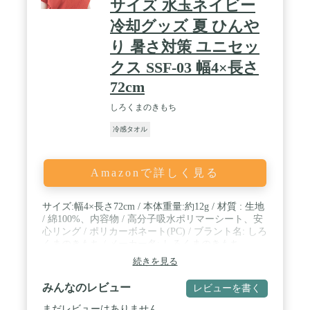
サイズ 水玉ネイビー
冷却グッズ 夏 ひんや
り 暑さ対策 ユニセッ
クス SSF-03 幅4×長さ
72cm
しろくまのきもち
冷感タオル
Amazonで詳しく見る
サイズ:幅4×長さ72cm / 本体重量:約12g / 材質 : 生地
/ 綿100%、内容物 / 高分子吸水ポリマーシート、安
心リング / ポリカーボネート(PC) / ブラント名: しろ
くまのきもち / メーカー名: しろくまのきもち
続きを見る
みんなのレビュー
レビューを書く
まだレビューはありません