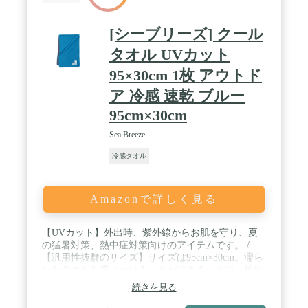
[シーブリーズ] クール
タオル UVカット
95×30cm 1枚 アウトド
ア 冷感 速乾 ブルー
95cm×30cm
Sea Breeze
冷感タオル
Amazonで詳しく見る
【UVカット】外出時、紫外線からお肌を守り、夏
の猛暑対策、熱中症対策向けのアイテムです。 /
【汎用性抜群のサイズ】サイズは95cm×30cm。濡ら
したタオルを肩にかけることができることで、外出
時などに首周りを涼しくすることができます。夏
続きを見る
場、マスクなどで蒸れる顔を涼しくサポート. / 【繰
り返し使用可能】一定の時間ご使用いただいた後、