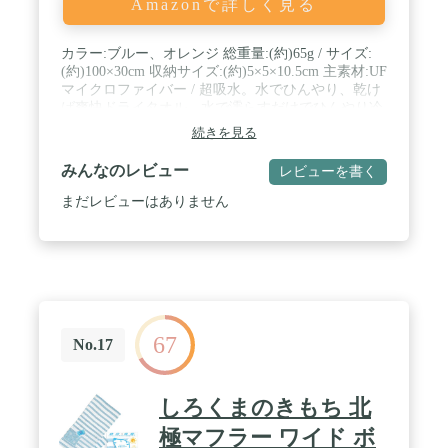
Amazonで詳しく見る
▶【多用途】：スポーツ、アウトドア、通勤通学、
部活、農作業、園芸、ウォーキング、ペットの散歩
など、多様な用途に対応。▶【ベルモンドについ
カラー:ブルー、オレンジ 総重量:(約)65g / サイズ:
て】：ベルモンドは福岡県に本社を置くガジェット
(約)100×30cm 収納サイズ:(約)5×5×10.5cm 主素材:UF
ブランドです。もし商品に初期不良などありました
マイクロファイバー / 超吸水。水でひんやり、乾け
ら迅速に対応いたします。
ば爽快ドライタオル。水で濡らすだけでひんやり冷
たい熱中対策。 / 乾いた状態でもやわらかく、汗や
続きを見る
水分を強力吸収。 / 頭に巻ける長めの100cmサイ
ズ。
みんなのレビュー
レビューを書く
まだレビューはありません
67
No.17
しろくまのきもち 北
極マフラー ワイド ボ