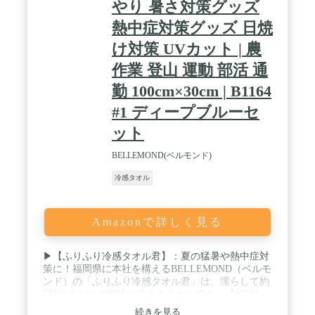
やり 暑さ対策グッズ
熱中症対策グッズ 日焼
け対策 UVカット | 農
作業 登山 運動 部活 通
勤 100cm×30cm | B1164
#1 ディープブルーセ
ット
BELLEMOND(ベルモンド)
冷感タオル
Amazonで詳しく見る
▶【ふりふり冷感タオル君】：夏の猛暑や熱中症対
策に！福岡県に本社を構えるBELLEMOND（ベルモ
ンド）の「ふりふり冷感タオル君」は、濡らして約
5秒振るだけで瞬時に冷えるタオルです。【約5秒
で-13℃】：お湯で温めたタオルを絞り、約5秒間振
続きを見る