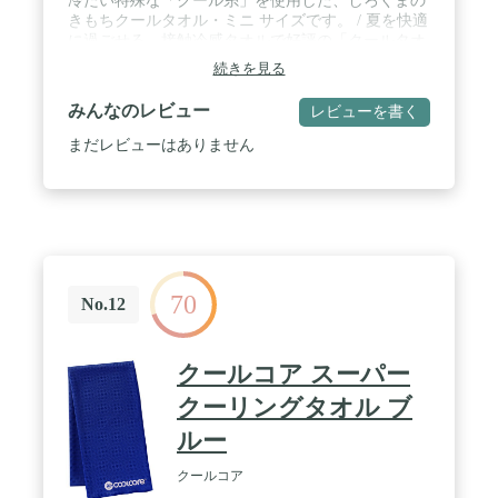
冷たい特殊な「クール糸」を使用した、しろくまの
きもちクールタオル・ミニ サイズです。 / 夏を快適
に過ごせる、接触冷感タオルで好評の「クールタオ
ル」に、ちょっとしたお出掛けにも便利なハンカチ
続きを見る
タイプが登場しました。水に濡らして、軽く絞って
使うと、気化熱効果でさらにひんやり感がアップし
みんなのレビュー
レビューを書く
ます。 / 一般的な綿100％のタオルとは違い、柔ら
かな肌触りに特化しているものではありません。吸
まだレビューはありません
水性を発揮しつつ、触るとひんやりする、夏のタオ
ルとしてお使い下さい。 / [サイズ]:縦21.5ｘ横22㎝
[重量]:25g [素材]:ポリエチレン55%、綿45% [生産
国]:日本 / クール糸を織り込み、接触冷感作用で表
面に触れるだけで冷たく感じられます。 / 水を含ま
せると気化熱作用で更にひんやり感がアップしま
す。
70
No.12
クールコア スーパー
クーリングタオル ブ
ルー
クールコア