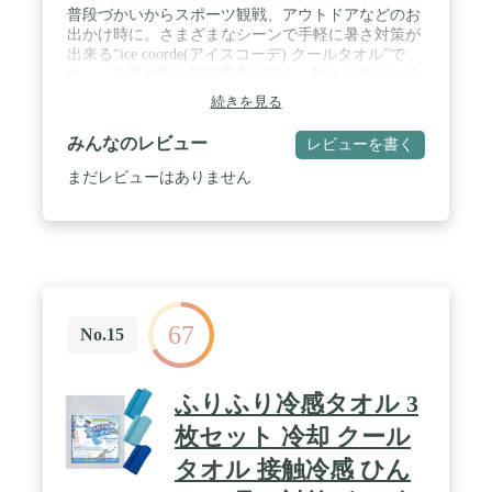
普段づかいからスポーツ観戦、アウトドアなどのお
出かけ時に。さまざまなシーンで手軽に暑さ対策が
出来る“ice coorde(アイスコーデ) クールタオル”で
す。 / 冷感生地は熱伝導率が高く、触れた時により
多くの熱が肌から生地に移るため冷たく感じられま
続きを見る
す。 / また、冷感生地はやわらかく上質な質感で、
心地よく暑さを対策できます。 / 表はふんわりパイ
みんなのレビュー
レビューを書く
ル生地、裏はひんやり冷感生地、裏表ともにやわら
かく優しい質感をお楽しみいただけるタオルです。
まだレビューはありません
/ UVカット率は90%以上で、紫外線対策にもお使い
いただけます。
67
No.15
ふりふり冷感タオル 3
枚セット 冷却 クール
タオル 接触冷感 ひん