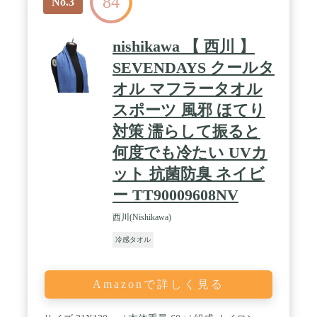
84
No.3
nishikawa 【 西川 】
SEVENDAYS クールタ
オル マフラータオル
スポーツ 風邪 ほてり
対策 濡らして振ると
何度でも冷たい UVカ
ット 抗菌防臭 ネイビ
ー TT90009608NV
西川(Nishikawa)
冷感タオル
Amazonで詳しく見る