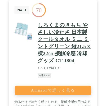
庫にて丁寧に検品しておりますが、万が一不良品な
どございましたらお気軽にご連絡ください。 / 商品
70
サイズ：幅15.5×長さ90cm、カラー展開：クールネ
No.11
イビー、クールブルー、クールグレー、クールマリ
ン
しろくまのきもち や
さしい冷たさ 日本製
クールタオル ミニ ミ
ントグリーン 縦21.5ｘ
横22㎝ 接触冷感 冷却
グッズ CT-J804
しろくまのきもち
冷感タオル
Amazonで詳しく見る
触るだけで冷たく感じられる、接触冷感作用のある