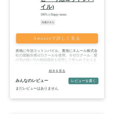
イル)
100% x Happy mono
冷感タオル
Amazonで詳しく見る
表地に今治コットンパイル、裏地にネムール株式会
社の接触冷感ゼロクールを使用。※ゼロクール：髪
の毛の役1/35の極細繊維を使用して作られておりま
す。肌との接触面積を増やし、熱伝導性を最大限に
引き上げて涼感維持性を発揮しています。 / 裏地は
続きを見る
そのままでも冷たく感じますが、水分を含ませると
更に接触冷感が発揮され、ひんやりします。裏地が
みんなのレビュー
レビューを書く
温かくなってきたら、タオルをパタパタ扇いで風を
当てると、冷たさが戻ります。スポーツはもちろ
まだレビューはありません
ん、夏場のお散歩などにも最適です。 / Happy mono
特別仕様となります。ギフトにも最適な弊社オリジ
ナルパッケージに入っておりますので、父の日や母
の日、お誕生日やご友人へのプレゼントにも喜ばれ
ます。 / 生産は日本国内で行われており、静岡の倉