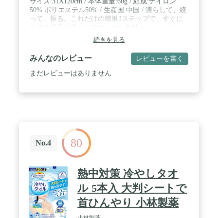
サイズ:31X120cm / 本体重量:60g / 組成:ナイロン
50% ポリエステル50% / 生産国:中国 / 濡らして、絞
って、振る。これだけの簡単3ステップで、すぐに
生地の温度が下がってひんやり気持ちいい。さら
に、独自の糸によってひんやり感が長続きします。
続きを見る
/ 生地が湿っている間なら、振るだけで何度でも繰
り返し冷たくなるので、お出かけの際はこれ1枚で
みんなのレビュー
レビューを書く
OK。タオルを濡らすのは、水でも汗でも、お湯で
もOK。湿らせて振ればひんやり。 / 濡らさなくても
まだレビューはありません
ひんやりする「接触冷感素材」を使用。水がない場
所でもひんやり快適です。UVカット機能付きなの
で、屋外の紫外線対策にも最適(UV98%カット、
UPF50+)。 / ※生産時期により、パッケージ仕様が
異なる場合がございます。タオルの機能に違いはご
ざいません。あらかじめご了承ください。
80
No.4
熱中対策 冷やしタオ
ル 5本入 大判シートで
首ひんやり 小林製薬
小林製薬