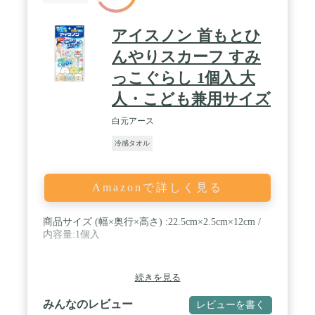
アイスノン 首もとひ
んやりスカーフ すみ
っこぐらし 1個入 大
人・こども兼用サイズ
白元アース
冷感タオル
Amazonで詳しく見る
商品サイズ (幅×奥行×高さ) :22.5cm×2.5cm×12cm /
内容量:1個入
続きを見る
みんなのレビュー
レビューを書く