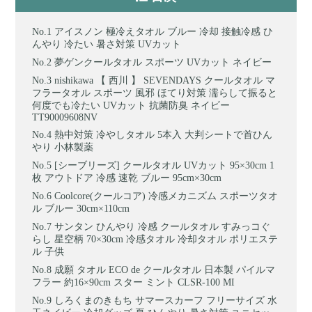
アイスノン 極冷えタオル ブルー 冷却 接触冷感 ひ
んやり 冷たい 暑さ対策 UVカット
夢ゲンクールタオル スポーツ UVカット ネイビー
nishikawa 【 西川 】 SEVENDAYS クールタオル マ
フラータオル スポーツ 風邪 ほてり対策 濡らして振ると
何度でも冷たい UVカット 抗菌防臭 ネイビー
TT90009608NV
熱中対策 冷やしタオル 5本入 大判シートで首ひん
やり 小林製薬
[シーブリーズ] クールタオル UVカット 95×30cm 1
枚 アウトドア 冷感 速乾 ブルー 95cm×30cm
Coolcore(クールコア) 冷感メカニズム スポーツタオ
ル ブルー 30cm×110cm
サンタン ひんやり 冷感 クールタオル すみっコぐ
らし 星空柄 70×30cm 冷感タオル 冷却タオル ポリエステ
ル 子供
成願 タオル ECO de クールタオル 日本製 パイルマ
フラー 約16×90cm スター ミント CLSR-100 MI
しろくまのきもち サマースカーフ フリーサイズ 水