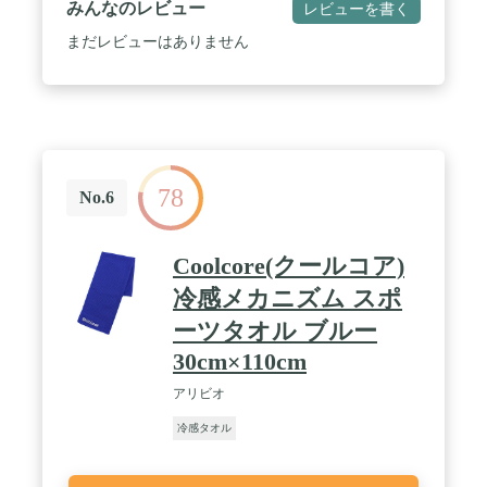
みんなのレビュー
レビューを書く
あらためて濡らし、絞って、振ることで、繰り返し
使用できます。
まだレビューはありません
78
No.6
Coolcore(クールコア)
冷感メカニズム スポ
ーツタオル ブルー
30cm×110cm
アリビオ
冷感タオル