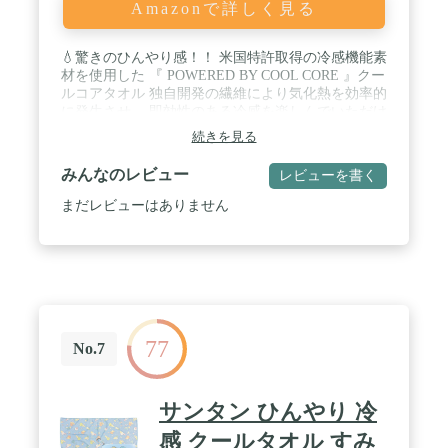
Amazonで詳しく見る
💧驚きのひんやり感！！ 米国特許取得の冷感機能素
材を使用した 『 POWERED BY COOL CORE 』クー
ルコアタオル 独自開発の繊維により気化熱を効率的
に発生させ、 即効性のある冷感を楽しんでいただけ
ます。 / 💧アウトドアシーンでもうれしい、 紫外線
続きを見る
遮断率(UVカット)98％、紫外線保護指数(UPF)50+！
ポリマーや合成樹脂、防腐剤を使用していませんの
みんなのレビュー
レビューを書く
で、 洗濯機で何度も洗えて清潔です / 💧濡らして振
ってひんやり冷感！吸水、保水、蒸発による気化熱
まだレビューはありません
で冷感が持続！ゴルフやヨガ、サッカー、ランニン
グなどのスポーツシーンに、 毎日のホームワークや
アウトドア作業、気軽なウォーキングなどにオスス
メです。 / ■使用方法■ ・まずタオルはお水や温水に
濡らしてゆるめに絞ります。（したたらない程度に
絞って下さい。） ・約3～5秒ほど強めに振ります。
すると生地温度が低下し、ひんやり冷たく感じま
77
す。 （※振る時にはまわりに人や物がないことを確
No.7
認してください。） ・ぬるくなってきたら再度振り
ますと、冷たくなります。（汗の水分でも冷却効果
があります。）
サンタン ひんやり 冷
感 クールタオル すみ