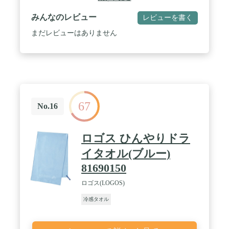
る実験を検証したところ、振る前と比べて温度が
13℃下がることが確認されました。（ページ下部の
みんなのレビュー
レビューを書く
動画にてご確認ください） / ▶【ひんやり冷感2層
構造】：当商品は蒸発層と吸水層の2層構造となっ
まだレビューはありません
ており、絶妙な厚さで高い冷却効果を実現していま
す。▶【UVカット効果】：最大98%のUVカット効
果で、日焼け対策にも優れています。（UVカット
効果は、3色とも第三者機関にて検査を行い実証さ
れています。） / ▶【色落ちしにくい素材】：綿・
麻・シルクなどの素材と比べて、色落ちしにくい素
材であるナイロンとポリエステルを、絶妙な割合で
67
使用しています。▶【必須「まずは洗濯」】：商品
No.16
が届きましたら、まずは商品のみで一度洗濯を行っ
てください。どのような素材でも、すべての色落ち
を完全に防ぐことはできません。より、色落ち・色
ロゴス ひんやりドラ
移りを防ぐために、最初に洗濯を行ってください。
/ ▶【商品仕様】：サイズ: 30cm x 100cm / カラー:
イタオル(ブルー)
ダークブルー、スカイブルー、アクアブルーの3色
81690150
セット▶【使用方法】：※初めて使用する前に、必
ず洗濯してください。STEP1.タオルを濡らす
ロゴス(LOGOS)
→STEP2.タオルをしっかりと絞る→STEP3.タオル
を3～5秒ほど振る。この3STEPでタオルを冷却でき
冷感タオル
ます。タオルがぬるくなったら、再度振ることでひ
んやり冷えます。また、風が無い場合はハンディフ
ァンなどで風を送ることで快適に使用できます。 /