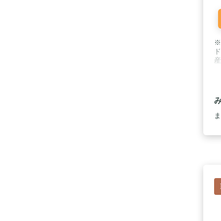
※
ド
産
ま