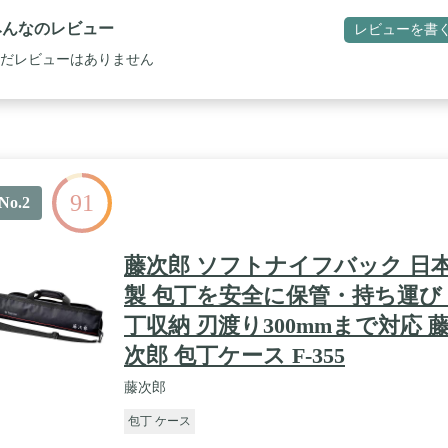
みんなのレビュー
レビューを書
だレビューはありません
91
No.2
藤次郎 ソフトナイフバック 日
製 包丁を安全に保管・持ち運び 
丁収納 刃渡り300mmまで対応 
次郎 包丁ケース F-355
藤次郎
包丁 ケース