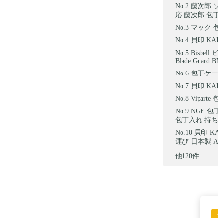
藤次郎 
応 藤次郎 包丁
マック 包
貝印 KA
Bisbe
Blade Guard 
包丁ケー
貝印 KAI
Vipar
NGE 包
包丁入れ 持ち
貝印 K
運び 日本製 AP
他120件