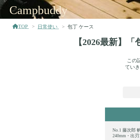
Campbuddy
TOP
日常使い
包丁 ケース
【2026最新】
この
ていき
藤次郎 
240mm・出刃