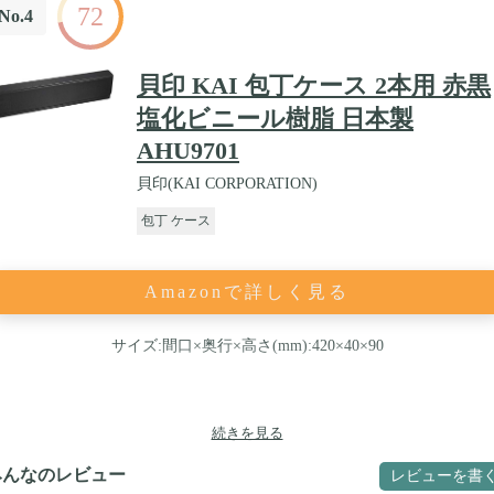
72
No.4
貝印 KAI 包丁ケース 2本用 赤黒
塩化ビニール樹脂 日本製
AHU9701
貝印(KAI CORPORATION)
包丁 ケース
Amazonで詳しく見る
サイズ:間口×奥行×高さ(mm):420×40×90
続きを見る
みんなのレビュー
レビューを書