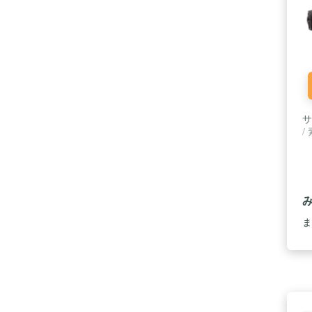
サ
/
ま