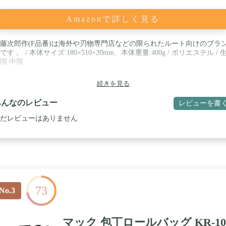
Amazonで詳しく見る
藤次郎作(F品番)は海外や刃物専門店などの限られたルート向けのブラ
です 。 / 本体サイズ:180×510×20mm、本体重量:400g / ポリエステル / 
国:中国
続きを見る
みんなのレビュー
レビューを書
だレビューはありません
73
No.3
マック 包丁ロールバッグ KR-10