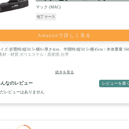
マック (MAC)
包丁 ケース
Amazonで詳しく見る
イズ:折畳時/縦50.5×横6×厚さ4cm、半開時/縦50.5×横45cm / 本体重量:56
 素材・材質:ポリエステル / 原産国:台湾
続きを見る
みんなのレビュー
レビューを書
だレビューはありません