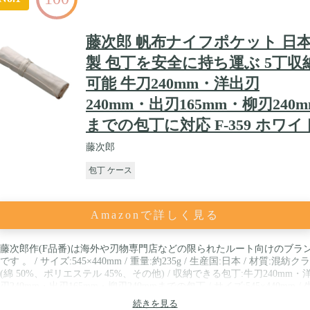
藤次郎 帆布ナイフポケット 日
製 包丁を安全に持ち運ぶ 5丁収
可能 牛刀240mm・洋出刃
240mm・出刃165mm・柳刃240m
までの包丁に対応 F-359 ホワイ
藤次郎
包丁 ケース
Amazonで詳しく見る
藤次郎作(F品番)は海外や刃物専門店などの限られたルート向けのブラ
です 。 / サイズ:545×440mm / 重量:約235g / 生産国:日本 / 材質:混紡ク
(綿 50%、ポリエステル 45%、その他) / 収納できる包丁:牛刀240mm・
刃240mm・出刃165mm・柳刃240mmまでの包丁 / サイズ:545×440mm / 
国:日本
続きを見る