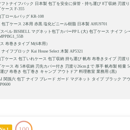
ソフトナイフバック 日本製 包丁を安全に保管・持ち運び 8丁収納 刃渡り3
ケース F-355
丁ロールバッグ KR-108
I 包丁ケース 2本用 赤黒 塩化ビニール樹脂 日本製 AHU9701
ll ビスベル BISBELL マグネット包丁カバーPP L (大) 包丁ケース ナイフ シース
BMPPBG1_55B
ス 布巻きタイプ M(6本用）
 ナイフブロック Kai House Select 木製 AP5321
te 包丁ケース 包丁いれケース 包丁収納 持ち運び 帆布 布巻きタイプ 刃渡り
丁ケース 布 5本収納 刃先カバー付き 刃渡り26cmまで 厚手 帆布製 軽量 54X
運び 布巻き 包丁巻き キャンプ アウトドア 料理教室 業務用 (黒)
AI 関孫六 包丁 ナイフ ブレード ガード マグネット タイプ ブラック ア
0600
100
No.1