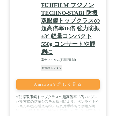
FUJIFILM フジノン
TECHNO-STABI 防振
双眼鏡トップクラスの
超高倍率16倍 強力防振
±3° 軽量コンパクト
550g コンサートや観
劇に
富士フイルム(FUJIFILM)
双眼鏡 レンタル
Amazonで詳しく見る
✅防振双眼鏡トップクラスの超高倍率16倍 / ✅ジン
バル方式の防振システム採用により、ペンライトや
うちわを振る揺れも抑えられ片手持ちで併用が可
能。 / ✅強力防振±3°だから段違いの手ブレ補正力で
止まって、ハッキリ見えます。 / ✅500ml飲料ボトル