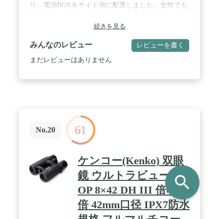
り、電池BOXをサイド側に配置しました。女性でも
握りやすいフラット設計です。 / 【大きなブレにも
対応】防振角±3°。車の中の微振動から船のような
続きを見る
大きな揺れはもとより、コンサート中の大きな手振
れもしっかりと補正。臨場感のある視界をお楽しみ
みんなのレビュー
レビューを書く
いただけます。 / 【使いやすいスライドスイッチ＆
パイロットランプ遮光スライドシャッター搭載】ス
まだレビューはありません
ライドスイッチで簡単に防振のON・OFFが切り替え
可能。誤操作での電池の消耗をなくすため10分のオ
ートオフ機能も搭載。また、暗がりのコンサート会
場でパイロットランプの点灯を気になる方の為に、
パイロットランプを隠す”遮光スライドシャッタ
ー”も搭載しました。 / 【フルマルチコート＆撥水・
撥油コートを実装】明るい視界が広がる”フルマル
61
チコート（高透過多層膜）”に加え、接眼レンズに
No.20
汚れの付着を防ぐ”撥水・撥油コート”を施しまし
た。化粧や埃がついても簡単に拭き取れます。 /
【単3形アルカリ乾電池1本で駆動】電源は、国内海
ケンコー(Kenko) 双眼
外問わずコンビニなどで簡単手に入る単３形アルカ
リ乾電池を採用。1本で連続約10時間駆動。2本付属
鏡 ウルトラビューEX
search
しており、買ってすぐに合計約20時間の使用が可能
OP 8×42 DH III 倍率8
です。
倍 42mm口径 IPX7防水