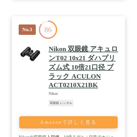
H14×42WPでは2軸ジンバル制御防振機構による手ブ
レ補正機構を搭載。防振補正角±2度（上下左右）と
いう強力な補正効果により、14倍という高倍率でも
安定した視野が得られます。鳥の目の輝きや羽根の
模様など細部の観察で威力を発揮します。 / 【好み
86
で選べる2種類の防振モード搭載】利用シーンに合
No.3
わせて選べる2種類の防振モードを搭載していま
す。V1モード：小刻みの微小な揺れを吸収します。
V2モード：ゆっくりとした大きな揺れを吸収しま
Nikon 双眼鏡 アキュロ
す。 / 【3つのコートでクッキリ、クリアな視界】
レンズ全面に反射防止多層膜コーティングを施した
ンT02 10x21 ダハプリ
フーリーマルチコートを採用。プリズムにはハレー
ズム式 10倍21口径 ブ
ションを低減し解像度を劇的にアップするフェイズ
コート、像の明るさをアップさせる高反射コートを
ラック ACULON
採用。3つのコートにより迷光や光量ロスを徹底排
ACT0210X21BK
除し、クッキリとした極めてクリアな視界が得られ
ます。 / 【単4電池でスタミナ30時間】電源にはア
Nikon
ルカリ乾電池単4形2本を使用。地域を問わず入手し
やすいため、フィールドでの観察や僻地のライブな
双眼鏡 レンタル
どでも安心。しかも動作時間はATERA IIシリーズ
最長の約30時間。電池消耗を気にすることなく、安
心して観察に集中できます。（新品アルカリ乾電池
Amazonで詳しく見る
を使用。20℃において）。また、電源を入れてから
時間が経過すると自動的に電源が切れるオートパワ
ーオフ機能を搭載(90分)。無駄な電池の消耗を防ぎ