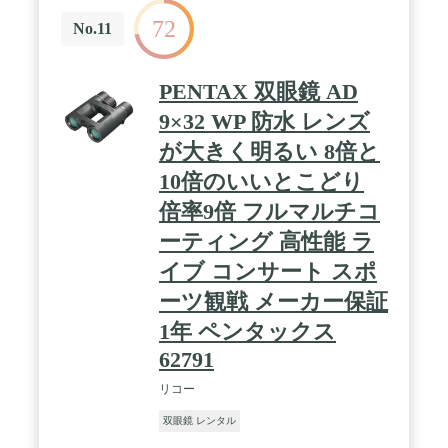
間の首掛けでも負担になりません。軽量化しても、
72
高品質の材料を採用し、ご安心ください。手のひら
No.11
サイズで使いやすいので、女性やお子様、ご年配の
方にも気軽に持ち運びいただけます。 / 【MOCOYA
双眼鏡 仕様】 [種類：ポロプリズム式 (ポロタイプ)]
PENTAX 双眼鏡 AD
[倍率：10倍] [対物レンズ口径：22mm] [実視界：6.5
度] [明るさ：4.84] [実重量：150g] [サイズ：10 x 8 x
9×32 WP 防水 レンズ
3.6 cm] [レンズ種類：Bak4] [その他：生活防水]【付
が大きく明るい 8倍と
属品】 ネックストラップ、専用ポーチ、レンズクロ
ス、説明書。 / 【MOCOYA・全品1年保証付】 ご購
10倍のいいとこどり
入日から、365日以内不具合が発生した場合は、弊
社とご連絡くださいませ。24時間内迅速に対応いた
倍率9倍 フルマルチコ
します。ご安心ください。 アカウントサービス内の
ーティング 高性能 ラ
「アカウントサービス」→「注文履歴」→「販売：
MOCOYA」→「質問する｣から、弊社サポートまで
イブ コンサート スポ
ご連絡をいただきますようお願い申し上げます。
ーツ観戦 メーカー保証
1年 ペンタックス
62791
リコー
双眼鏡 レンタル