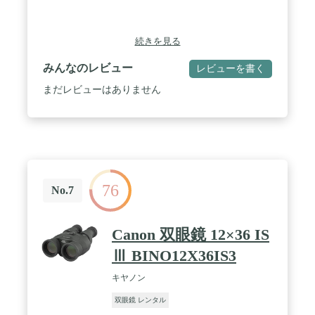
は25㎜、ひとみ径は2.5で、自然な明るさを提供しま
す。また、多層膜コーティングを採用し、長時間の
使用も考慮した260gの軽量設計です。Preime双眼鏡
続きを見る
は、お客様のコンサート体験を最大限に豊かにする
ために精緻に設計されています。 / 【眼鏡使用時の
みんなのレビュー
レビューを書く
対応】Preime双眼鏡は、眼鏡をかけたままでも使用
できます。ご注意いただきたいのは、商品がお客様
まだレビューはありません
の手元に届いた際、目当てに折れ目がついている可
能性がございます。その場合は2～3日の放置で元の
状態に戻りますのでご安心ください。【スペック】
光学ガラス、グラスファイバーボディ、ストラップ
付き、アイカップ、非ナイトビジョン。最大限の注
意を払って製造しておりますが、レンズ内部にごみ
が入ってしまったり、ピント調節部分に不具合が見
76
られた場合には、商品交換、または返金をご対応さ
No.7
せていただきます。
Canon 双眼鏡 12×36 IS
Ⅲ BINO12X36IS3
キヤノン
双眼鏡 レンタル