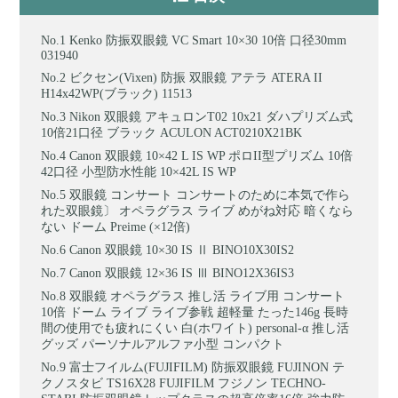
Kenko 防振双眼鏡 VC Smart 10×30 10倍 口径30mm
031940
ビクセン(Vixen) 防振 双眼鏡 アテラ ATERA II
H14x42WP(ブラック) 11513
Nikon 双眼鏡 アキュロンT02 10x21 ダハプリズム式
10倍21口径 ブラック ACULON ACT0210X21BK
Canon 双眼鏡 10×42 L IS WP ポロII型プリズム 10倍
42口径 小型防水性能 10×42L IS WP
双眼鏡 コンサート コンサートのために本気で作ら
れた双眼鏡〕 オペラグラス ライブ めがね対応 暗くなら
ない ドーム Preime (×12倍)
Canon 双眼鏡 10×30 IS Ⅱ BINO10X30IS2
Canon 双眼鏡 12×36 IS Ⅲ BINO12X36IS3
双眼鏡 オペラグラス 推し活 ライブ用 コンサート
10倍 ドーム ライブ ライブ参戦 超軽量 たった146g 長時
間の使用でも疲れにくい 白(ホワイト) personal-α 推し活
グッズ パーソナルアルファ小型 コンパクト
富士フイルム(FUJIFILM) 防振双眼鏡 FUJINON テ
クノスタビ TS16X28 FUJIFILM フジノン TECHNO-