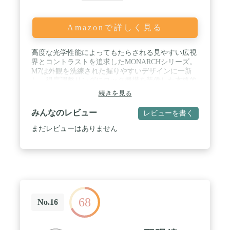
Amazonで詳しく見る
高度な光学性能によってもたらされる見やすい広視
界とコントラストを追求したMONARCHシリーズ。
M7は外観を洗練された握りやすいデザインに一新
し、視度調整リングにロック機構を装備した本格的
なオールラウンドモデルです。 / 【明るく鮮明で広
続きを見る
い視界】見掛視界60.3°の広視界タイプで、臨場感あ
ふれる迫力あるシーンが眼前に迫ります。また、す
みんなのレビュー
レビューを書く
べてのレンズとプリズムに多層膜コーティングを採
用。補助プリズムには高反射誘電体多層膜、ダハプ
まだレビューはありません
リズムには位相差補正コーティングを施し、明るく
自然な色調と鮮明な視界を実現しています。バード
ウォッチングはもちろん、アウトドア、スポーツ観
戦、星空観察にも最適です。 / 【撥水・撥油コーテ
ィング】水や油性の汚れをはじき、汚れにくいコー
ティングを対物レンズと接眼レンズに採用。レンズ
に皮脂や指紋が付着しにくく、付着しても簡単にふ
68
き取ることができます。 / 【EDガラス採用による高
No.16
いコントラストと解像力】ED（特殊低分散）ガラ
スの採用により、色にじみの原因となる色収差を補
正するとともに、高いコントラストと解像力を実