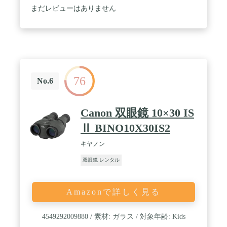
る」という認識は間違いです。適切な倍率はその目
まだレビューはありません
的により変わります。特に高すぎる倍率は視野を狭
め、視野を暗くするため、コンサートには向かない
場合ががございます。以下に各会場でのおすすめの
倍率を記載致します。武道館：アリーナ席8倍、ス
タンド席10倍、東京ドーム：アリーナ席8倍、スタ
ンド席10～12倍、大阪ドーム：アリーナ席8～10
倍、スタンド席10倍、札幌ドーム：アリーナ席10
76
倍、スタンド席10～12倍、名古屋ドーム：アリーナ
No.6
席10倍、スタンド席10～12倍、福岡ドーム：アリー
ナ席8倍、スタンド席10倍、埼玉スーパーアリー
ナ：アリーナ席8倍、スタンド席10倍。これらは目
Canon 双眼鏡 10×30 IS
安で、皆様の視野により適した倍率が変わる可能性
もございますので、ご参考までにお考えください。
Ⅱ BINO10X30IS2
/ 【重量について】長時間の使用を考えると、双眼
鏡の重量は300g以下のものがおすすめです。ただし
キヤノン
150g以下の双眼鏡は、素材の質やレンズの厚さなど
双眼鏡 レンタル
に問題がある可能性がございます。高品質で軽量な
双眼鏡は、通常1万円以上の価格になるため、安価
な軽量双眼鏡の選択には注意が必要です。Preime双
眼鏡はライブの楽しさを最大限に引き出すために企
Amazonで詳しく見る
画されております。100%ライブを楽しんでくださ
い。 / 【Preime双眼鏡の特徴】当社のPreime双眼鏡
は12倍の倍率で、ほとんどのコンサート会場やドー
4549292009880 / 素材: ガラス / 対象年齢: Kids
ムで最適な性能を発揮します。対物レンズの有効径