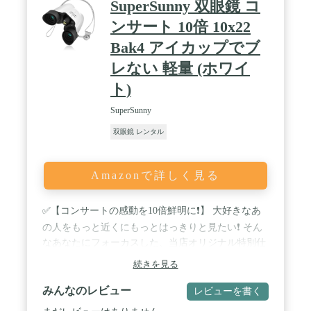
SuperSunny 双眼鏡 コ
現。野鳥のきめ細やかなディティールまでつぶさに
観察できます。 / 【洗練された握りやすい外観デザ
ンサート 10倍 10x22
イン】新生MONARCHシリーズは外観デザインをス
Bak4 アイカップでブ
タイリッシュに一新。グラスファイバー入りポリカ
ーボネイト樹脂を使用した軽量ボディーはホールド
レない 軽量 (ホワイ
感に優れた握りやすい形状で、快適な観察をサポー
トします。 / 【ロック機構付き視度調整リング】視
ト)
度調整リングにロック機構を搭載。使用中や操作時
に、不意に視度調整リングがずれることを防ぎ、快
SuperSunny
適にご使用になれます。 / 【窒素ガスを充填した防
双眼鏡 レンタル
水・防曇構造】防水構造に、光学系内部の曇りを防
ぐ窒素ガスを充填。雪山や水辺の使用、夜露や急激
な温度・気圧の変化があるフィールドでも安心で
す。 / 【その他の特長】◆手に馴染みやすく衝撃に
Amazonで詳しく見る
強い、ラバーコートボディー。◆メガネを掛けたま
までも見やすい、ロングアイレリーフ。 ◆接眼目
当ては、扱いやすいクリック付きターンスライド方
✅【コンサートの感動を10倍鮮明に❗】 大好きなあ
式。 ◆紛失防止に配慮したフリップダウン式対物
の人をもっと近くにもっとはっきりと見たい❗ そん
レンズキャップ。 ◆
なあなたにフォーカスした、当店オリジナル特別仕
様の双眼鏡セットです。 細かい表情や一瞬の息遣い
続きを見る
までが、10倍クリアなままずっと思い出に残りま
す。 ✅【様々なシーンで大活躍❗】 ドームでのコン
みんなのレビュー
レビューを書く
サートやライブ会場、スタジアムでの野球やサッカ
ーのスポーツ観戦、オペラ・バレエなどの観劇、ピ