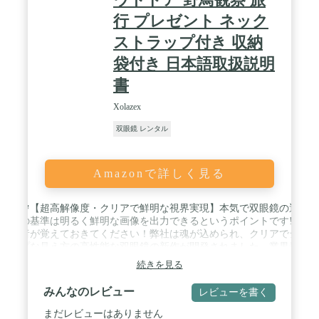
できます❗ / ✅【BaK7から進化したBaK4レンズで✨
行 プレゼント ネック
鮮明な感動✨を❗】 光学倍率10倍の高倍率レンズで
100m先でもまるで10m先のようにみえる高性能❗ ポ
ストラップ付き 収納
ロプリズムタイプの双眼鏡なのでコンサートなどの
袋付き 日本語取扱説明
薄暗めの会場でも立体的で明るい視野が広がります
❗ 22mmのレンズ径で明るさもなんと""4.84""❗ 抜群
書
の集光性で解像度高くはっきり見えます❗ ”BaK7よ
Xolazex
りも高性能なBaK4プリズム”を採用、より高画質な
視界をお届けします❗ 双眼鏡のレンズはマルチコー
双眼鏡 レンタル
ティングで透過率が高いため迫力のある画質でご覧
いただくことができます❗ / ✅【SuperSunny双眼鏡 仕
様】 [種類：ポロプリズム式 (ポロタイプ)] [倍率：
Amazonで詳しく見る
10倍] [対物レンズ口径：22mm] [実視界：6.5度] [明
るさ：4.84] [実重量：140g] [サイズ：10.3 x 8.2 x 3.8
🔭🔭【超高解像度・クリアで鮮明な視界実現】本気で双眼鏡の選び
cm] [レンズ種類：Bak4] [その他：生活防水] /
方の基準は明るく鮮明な画像を出力できるというポイントです!初
✅【充実のセット内容】 双眼鏡本体、アイカップ
心者が覚えておきてください！弊社は魂が込められ、クリアでシャ
（ゴム目当て）、ネックストラップ、ハンドストラ
ープな見え方の高性能な双眼鏡の新作が開発されました。業界最新
ップ、専用ポーチ、レンズクロス、簡易取扱説明書
Bak4レンズ・多層绿膜コーティング。高透過率のBak4レンズ採用
兼保証書。 それらが全てコンパクトに収納できま
続きを見る
し、多層绿膜コーティングを施されています。光をより多く取りこ
す。 アイカップは取り外し可能なのでメガネをかけ
み、より鮮明な像を得ることが可能です。またポロプリズム構造の
ている方でも使用に問題はありません。 【保証内
みんなのレビュー
レビューを書く
双眼鏡は歪みも少なく酔いにくいです。
容】1年間の『満足』保証付き。コンサート用・プ
レゼント用にもおすすめの双眼鏡です❗
まだレビューはありません