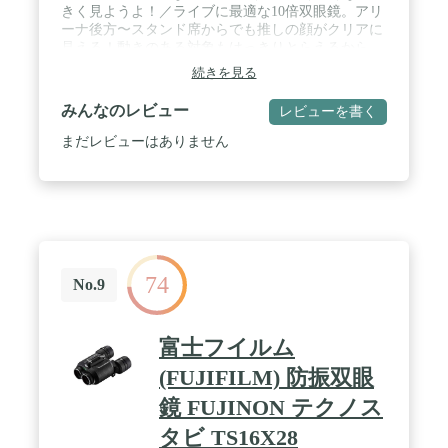
きく見ようよ！／ライブに最適な10倍双眼鏡。アリ
ーナ後方〜スタンド席からでも推しの顔がクリアに
見える！動きのある対象もはっきりとらえるから、
ライブでどの瞬間の推しも見逃さない。 / ✅【 鮮や
続きを見る
かでクリアな視界 】透過率の高い高品質レンズ採
用。光の反射を減らし、どんな時も推しを見逃しま
みんなのレビュー
レビューを書く
せん。屋内・屋外・ドームのイベントやコンサート
に対応できる明るさ4.8を実現。 / ✅【 軽い 】スマ
まだレビューはありません
ホよりも軽い146g！トップクラスの軽さで、長時間
使用しても疲れにくいから、ライブに集中できま
す。 / ✅【 コンパクト 】手のひらサイズで超コンパ
クトだから、女性でも片手で持てる。ライブ中にか
さばることなく、スムーズに取り扱いできます。 /
✅【 仕様 】倍率10倍 対物レンズ有効径:22ｍｍ 実視
界:6.5° 1000ｍ先の視界:112ｍ 本体重量:146ｇ【付属
74
品】ケース あなたの見たい！を叶えます。 オペラ
No.9
グラス コンサート用
富士フイルム
(FUJIFILM) 防振双眼
鏡 FUJINON テクノス
タビ TS16X28