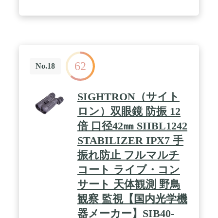
/ 🔭🔭【高倍率10倍・広角レンズ】倍率が高くなるほど、視界は狭
くなり手ぶれが起こりやすい痛点と考え抜いた後で、「見やすさ」
に力を入れています。弊社の双眼鏡は10倍率の広角レンズを搭載し
ています。視野の広さを犠牲にして盲目的に倍率を追求することが
ありません。視野も重視したため、普通の双眼鏡より広い視野に驚
くことうけあいます!［25mm口径］シャープでクリアな画像を維持
しつつ、持ち運びしやすいものも良ければ、レンズ口径は25mmく
らいまでを選ぶのがおすすめです。
62
No.18
/ 🔭🔭【使い方も簡単・優れた使用感】３ステップだけで臨場感溢
れる画像を楽しめます。目幅が調整可能なことはもちろん、ピント
SIGHTRON（サイト
合わせの際はかんたんな操作でどなたでもご使用いただけます。
【スムーズなフォーカスノブ】早いフォーカスが早い観測へとつな
ロン）双眼鏡 防振 12
がります。素晴らしいシーンを見逃ません。また、右接眼レンズの
倍 口径42㎜ SIIBL1242
ノブは、両目の視力差を補正するために使用される可能です。 双
眼鏡の下側で滑り止めストリップも設置し、快適な使用感を満足さ
STABILIZER IPX7 手
せています。
振れ防止 フルマルチ
/ 🔭🔭【コンパクトで持ち運び便利・多用途で活躍】小型で気軽に
持ち歩ける可能で、双眼鏡本体が片手で持てできます。子どもや年
コート ライブ・コン
配の方でも使いやすい上、移動時に首からぶら下げていても邪魔に
サート 天体観測 野鳥
なりません。【ネックストラップ＆収納袋付き】落とす心配から解
放されます!視界スッキリでコンサート・ライブ・オペラグラス・
観察 監視【国内光学機
アウトドア・野鳥観察・旅行幅広く使えます。さまざまなシーンで
活躍できます。
器メーカー】SIB40-