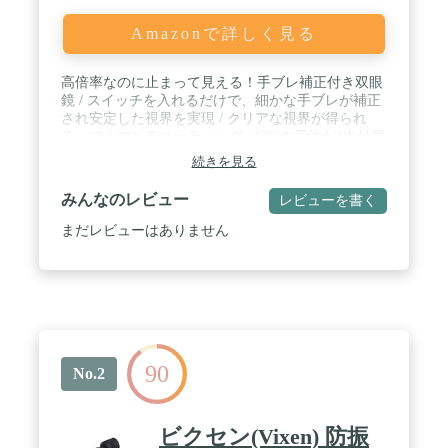
Amazonで詳しく見る
高倍率なのに止まって見える！手ブレ補正付き双眼
鏡 / スイッチを入れるだけで、細かな手ブレが補正
され安定した視界を実現 / クリアな視界が得られ
る、フルマルチコーティング / CR2の電池が1本付属
で買ってすぐ使える、1本で12時間駆動 / 長時間の
続きを見る
使用に耐えられる人間工学に基づいた外観設計
みんなのレビュー
レビューを書く
まだレビューはありません
90
No.2
ビクセン(Vixen) 防振