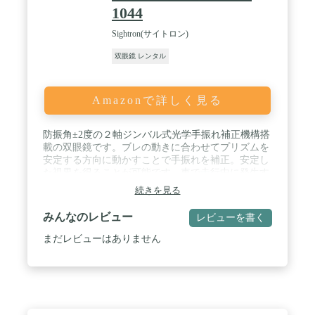
1044
/ 🔭🔭【同梱物】双眼鏡、ネックストラップ、専用収納袋、日本語
取扱説明書。【生活防水】アウトドア活動でも適用!メガネでも対
Sightron(サイトロン)
応！【アフターサポート】弊社より最高な商品の品質には万全を期
しておりますが、万が一商品の使用に何かご問題がございました
双眼鏡 レンタル
ら、いつでもご気軽にお問い合わせください。精一杯を尽くして迅
速に対応させていただきます。連絡方法：「アカウントサービス」
＞「注文履歴」＞「販売元」＞「質問する」。
Amazonで詳しく見る
防振角±2度の２軸ジンバル式光学手振れ補正機構搭
載の双眼鏡です。ブレの動きに合わせてプリズムを
安定する方向に動かすことで手振れを補正。安定し
た視界を得ることが可能です。車で走行中に発生す
るような細かな振動だけでなく、船上で波に揺られ
続きを見る
たときに受けるような大きめの振動までしっかりと
補正します。 / 全面マルチコートを施し、対物レン
みんなのレビュー
レビューを書く
ズ径が42㎜と大きいので明るい場所はもちろん、暗
い場所でも明るく鮮明な視界で見る事ができます。
まだレビューはありません
対物レンズに防油コートを施しているので、汚れが
付きにくくなっています。 / IPX7の防水仕様ですの
で、急な降雨や夜露に濡れるような野外活動でも安
心してお使いいただけます。ツイストアップ式ゴム
見口採用により、目に当てた際に心地よい使用感を
提供します。手になじむエラストマー外装の採用に