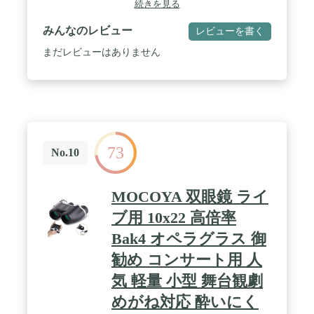
続きを見る
とほぼ同じ550gの軽量コンパクトボディを実現※。
(※電池含まず) / ✅独自のEBCマルチコーティング
みんなのレビュー
レビューを書く
により、高い解像力、周辺まで歪みのないクリアで
シャープな像を得ることが可能。
まだレビューはありません
73
No.10
MOCOYA 双眼鏡 ライ
ブ用 10x22 高倍率
Bak4 オペラグラス 御
勧め コンサート用 人
気 軽量 小型 舞台観劇
めがね対応 酔いにく