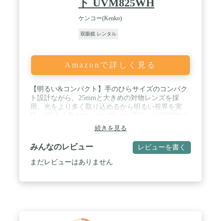
ト UVM825WH
ケンコー(Kenko)
双眼鏡 レンタル
Amazonで詳しく見る
【明るい&コンパクト】手のひらサイズのコンパク
ト設計ながら、25mmと大きめの対物レンズを採
用。光をより多く取り込めるから明るい視界を実
現。"明るく見やすい"と"軽い"を両立した双眼鏡で
す。 / 【Bak4&フルマルチコート】高屈折率のBak4
続きを見る
プリズムを採用、そして全てのレンズ面はもちろん
プリズム面にもコーティングを施した「フルマルチ
みんなのレビュー
レビューを書く
コーティング(FMC)」仕様。これにより隅々まで明
るくシャープな視界が得られます。 / 【アイレリー
まだレビューはありません
フ15mm】アイレリーフは15mmと長めの設計で、長
時間の観測でも疲れにくく、またメガネをかけたま
までも快適に使用可能です。 / ネックストラップが
付属 / 明るさ:9.6