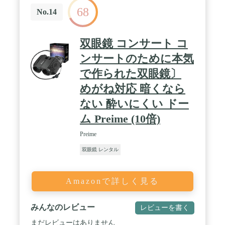
68
No.14
双眼鏡 コンサート コ
ンサートのために本気
で作られた双眼鏡〕
めがね対応 暗くなら
ない 酔いにくい ドー
ム Preime (10倍)
Preime
双眼鏡 レンタル
Amazonで詳しく見る
みんなのレビュー
レビューを書く
まだレビューはありません