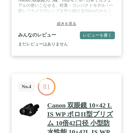
Nikonの双眼鏡入門機、10倍モデル / 日常でカジュ
ます。
アルの使いこなせる、軽量・コンパクトモデル / 一
眼レフカメラのレンズを作り続けるNikonだからこ
そできる、クオリティーの高いレンズでクリアな視
界を実現 / レンズには多層膜コーティングを施し、
続きを見る
明るい視界を確保 / 首から提げられるネックストラ
ップや、持ち運びに必要なソフトケースも付属
みんなのレビュー
レビューを書く
まだレビューはありません
81
No.4
Canon 双眼鏡 10×42 L
IS WP ポロII型プリズ
ム 10倍42口径 小型防
水性能 10×42L IS WP