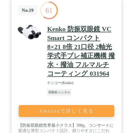
より双眼鏡をしっかりとホールドできます。 / 電源
61
はコンビニやスーパーなど手に入りやすい単三アル
No.19
カリ乾電池（別売）を１本使用。約30時間の使用が
可能です。
Kenko 防振双眼鏡 VC
Smart コンパクト
8×21 8倍 21口径 2軸光
学式手ブレ補正機構 撥
水・撥油 フルマルチ
コーティング 031964
ケンコー(Kenko)
双眼鏡 レンタル
Amazonで詳しく見る
【防振双眼鏡世界最小クラス】398g、コンサートに
最適な薄型コンパクト設計。握りやすさにこだわ