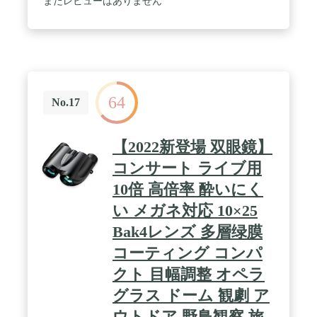
まだレビューはありません
アノの発表会、運動会などのお子さんが活躍する舞
台、ゴルフ観戦、バードウォッチング、アウトド
ア、フェスや野外コンサート、ドライブなど様々な
シーンで活躍する双眼鏡です。 ✨🔰初めての双眼鏡
ならコレで決まり！✨ / ✅【構えた瞬間、視界が広
がる❗】 当社の双眼鏡はアイカップ(ゴム目当て)を
採用した手ブレしにくい特別仕様の双眼鏡です。 従
64
No.17
来の双眼鏡とは違い目元にフィットすることでコン
サートなどで気になる手ブレがかなり軽減されます
❗ また双眼鏡本体を手で浮かせて構えなくてすむの
【2022新登場 双眼鏡】
で安定します❗ アイカップ有り無しの違いをぜひ実
コンサート ライブ用
際に確かめてください❗ ✅【コンパクトで超軽量❗い
つもあなたの思い出の側に❗】双眼鏡本体の重量が
10倍 高倍率 酔いにく
140gとスマホ並の軽さで長時間使っても疲れない超
い メガネ対応 10×25
軽量仕様❗ 手のひらサイズで他の手持ち双眼鏡の中
Bak4レンズ 多層绿膜
でも段違いにコンパクト❗ ケースにまとまるのでバ
ッグの中でもスペースをとりません❗ ネックストラ
コーティング コンパ
ップ付なので首から下げておくことで、コンサート
クト 目幅調整 オペラ
中いざという時に観たいシーンを逃しません❗ 簡単
に取外し可能な特製ストラップなので、双眼鏡本体
グラス ドーム 観劇 ア
をいつでも貸し借りできコンサートの思い出を共有
ウトドア 野鳥観察 旅