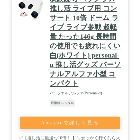
推し活 ライブ用 コン
サート 10倍 ドーム ラ
イブ ライブ参戦 超軽
量 たった146g 長時間
の使用でも疲れにくい
白(ホワイト) personal-
α 推し活グッズ パーソ
ナルアルファ小型 コ
ンパクト
パーソナルアルファ(Personal-α)
双眼鏡 レンタル
Amazonで詳しく見る
✅【推し活に最適な10倍！ 】＼せっかく行くなら大