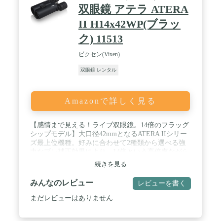
双眼鏡 アテラ ATERA
II H14x42WP(ブラッ
ク) 11513
ビクセン(Vixen)
双眼鏡 レンタル
Amazonで詳しく見る
【感情まで見える！ライブ双眼鏡。14倍のフラッグ
シップモデル】大口径42mmとなるATERA IIシリー
ズ最上位機種。好みに合わせて2種類から選べる強
力なブレ補正効果により、14倍という高倍率ながら
手持ちでも安定した視野が得られ、鳥の目の輝きや
続きを見る
羽根の模様など細部までしっかりと観察でき、近く
で見ているようなライブ感を楽しめます。 / 【防振
みんなのレビュー
レビューを書く
機構搭載！手ブレが気にならない安定した像】手持
ちで気軽にのぞけるのが双眼鏡の魅力ですが、手ブ
まだレビューはありません
レにより見たいものがよく見えないことがありま
す。特に高倍率になると顕著になります。アテラII