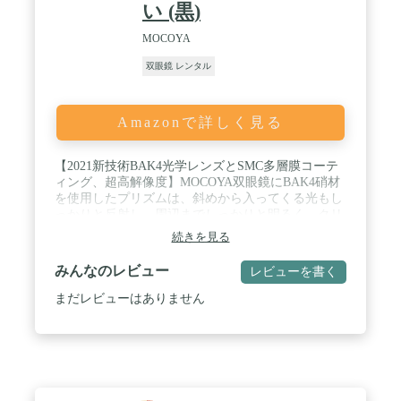
い (黒)
MOCOYA
双眼鏡 レンタル
Amazonで詳しく見る
【2021新技術BAK4光学レンズとSMC多層膜コーテ
ィング、超高解像度】MOCOYA双眼鏡にBAK4硝材
を使用したプリズムは、斜めから入ってくる光もし
っかりと反射し、周辺までしっかりと明るく、クリ
アな見えを実現します。また光学SMC多層膜が施さ
続きを見る
れており、鳥観察でもステージ演出の観賞でも、高
い光通過率と明るさで景色がはっきりと見えます。
みんなのレビュー
レビューを書く
/ 【10倍鮮明・様々なシーンで大活躍】 ドームでの
コンサートやライブ会場、スタジアムでの野球やサ
まだレビューはありません
ッカーのスポーツ観戦、オペラ・バレエなどの観
劇、ピアノの発表会、運動会などのお子さんが活躍
する舞台、ゴルフ観戦、バードウォッチング、アウ
トドア、フェスや野外コンサート、ドライブなど
様々なシーンで活躍する双眼鏡です。 / 【品質重視
を前提とした最軽量化】わずか150Gの重さで、長時