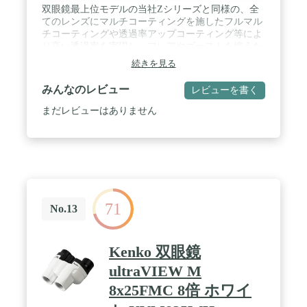
双眼鏡最上位モデルの当社Zシリーズと同様の、全
てのレンズにマルチコーティングを施したフルマル
チコーティングや透過率アップコーティング等によ
り高い透過率を実現し、フレアやゴーストを抑えた
クリアな視界を実現しています。 / 小型軽量と高性
続きを見る
能を両立した対物口径32㎜を採用 / フルマルチコー
ティング、透過率アップコーティングの採用によ
みんなのレビュー
レビューを書く
り、フレアやゴーストをおさえ、クリアな視界を実
現。 / 悪天候でも安心のJIS保護等級6級相当の防水
まだレビューはありません
機能。 / 気軽に持ち運べる堅牢&軽量ボディ
71
No.13
Kenko 双眼鏡
ultraVIEW M
8x25FMC 8倍 ホワイ