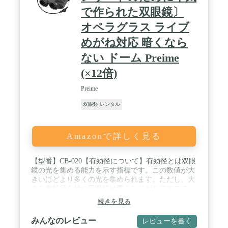
で作られた双眼鏡〕
オペラグラス ライブ
めがね対応 暗くなら
ない ドーム Preime
(×12倍)
Preime
双眼鏡 レンタル
Amazonで詳しく見る
【型番】CB-020【有効径について】有効径とは双眼
鏡の光を集める能力を示す指標です。この数値が大
きいほどより多くの光を集められます。ただし、大
きな有効径を持つ双眼鏡は重くなりがちですので、
一般的なコンサートには20～25mmのものが最適で
続きを見る
す。なお、ステージではなく暗い場所を観察する際
には有効径30mm以上のものが望ましいと言えま
みんなのレビュー
レビューを書く
す。 / 【倍率について】「倍率が高いほどよく見え