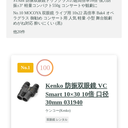
STABI 防振双眼鏡トップクラスの超高倍率16倍 強力防
振±3° 軽量コンパクト550g コンサートや観劇に
MOCOYA 双眼鏡 ライブ用 10x22 高倍率 Bak4 オペ
ラグラス 御勧め コンサート用 人気 軽量 小型 舞台観劇
めがね対応 酔いにくい (黒)
他20件
100
No.1
Kenko 防振双眼鏡 VC
Smart 10×30 10倍 口径
30mm 031940
ケンコー(Kenko)
双眼鏡 レンタル