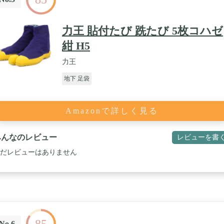
力王 貼付たび 跣たび 5枚コハゼ
紺 H5
力王
地下 足袋
Amazonで詳しく見る
みんなのレビュー
レビューを書
だレビューはありません
No.6