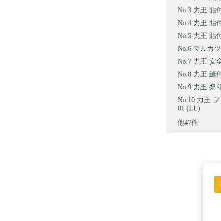
力王 貼付
力王 貼付
力王 貼付
マルカツ
力王 安全
力王 縫
力王 祭り
力王 
01 (LL)
他47件