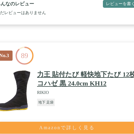
みんなのレビュー
レビューを書
だレビューはありません
89
No.3
力王 貼付たび 軽快地下たび 12
コハゼ 黒 24.0cm KH12
RIKIO
地下 足袋
Amazonで詳しく見る