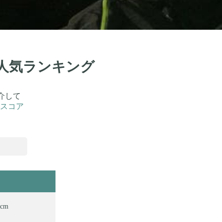
！人気ランキング
介して
スコア
cm