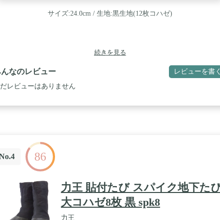
サイズ:24.0cm / 生地:黒生地(12枚コハゼ)
続きを見る
みんなのレビュー
レビューを書
だレビューはありません
86
No.4
力王 貼付たび スパイク地下た
大コハゼ8枚 黒 spk8
力王