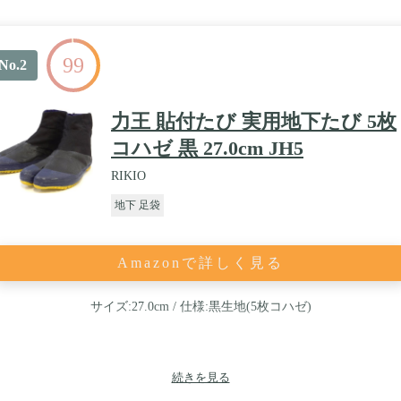
99
No.2
力王 貼付たび 実用地下たび 5枚
コハゼ 黒 27.0cm JH5
RIKIO
地下 足袋
Amazonで詳しく見る
サイズ:27.0cm / 仕様:黒生地(5枚コハゼ)
続きを見る