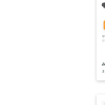
サ
り
ま