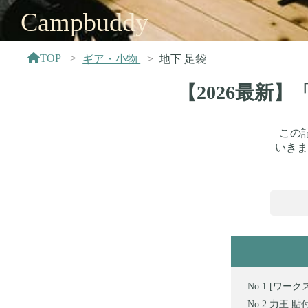
Campbuddy
TOP
ギア・小物
地下 足袋
【2026最新
この
いきま
[ワークス
力王 貼付