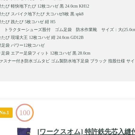
たび 軽快地下たび 12枚コハゼ 黒 24.0cm KH12
たび スパイク地下たび 大コハゼ8枚 黒 spk8
たび 跣たび 5枚コハゼ 紺 H5
 トラクターシューズ股付 ゴム足袋 防水作業靴 サイズ：大(25.0cm～2
たび 現場大王 12枚コハゼ 紺 24.0cm GD12B
付足袋 パワー12枚コハゼ
足袋 エアー足袋フィット 12枚コハゼ 黒 28.0cm
ファスナー付き防水ゴムタビ ゴム製防水地下足袋 ブラック 指股仕様 サイド
100
No.1
[ワークスオム] 特許鉄先芯入縫