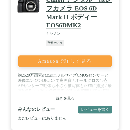
フカメラ EOS 6D
Mark II ボディー
EOS6DMK2
キヤノン
夜景 カメラ
Amazonで詳しく見る
約2620万画素の35mmフルサイズCMOSセンサーと
映像エンジンDIGIC7で高画質 / オールクロス45点
AFセンサーで動体も小さな被写体も正確に捕捉 / 最
高約6.5コマ/秒の連続撮影で狙った瞬間を逃さず記
録 / 本体重量約765gと世界最軽量のコンパクトボデ
続きを見る
ィー / 防塵防滴構造で天候や環境を問わず撮影をサ
ポート / タッチパネル・バリアングル液晶で撮影を
みんなのレビュー
レビューを書く
もっと自由に / BluetoothとWi-Fiでカメラの電源は
OFFのままスマホに写真を転送
まだレビューはありません