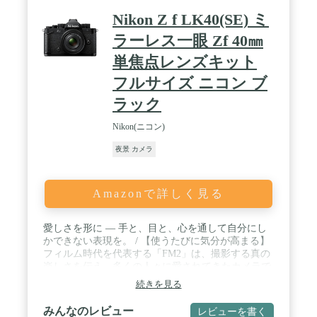
く、モバイルプロジェクターの角度調整や動画撮影
Nikon Z f LK40(SE) ミ
時のグリップとして幅広く活躍する製品です。 /
✅【様々なメーカーに対応】CANON(キヤノ
ラーレス一眼 Zf 40㎜
ン)/SONY(ソニー)/FUJIFILM(富士フィル
単焦点レンズキット
ム)/Panasonic(パナソニック)/OLYMPUS(オリンパ
ス)/Nikon(ニコン)など、お持ちのカメラで快適な撮
フルサイズ ニコン ブ
影をサポートします。 / 【仕様】耐荷重:2.5kg / 格納
高 : 20.5cm / 全伸高 : 20cm / カメラアタッチメント :
ラック
1/4ネジ/素材 : アルミニウム・テクノポリマー / 【保
証】 正規代理店で購入頂いた商品に関しては、購入
Nikon(ニコン)
から1年間の品質保証があります。
夜景 カメラ
Amazonで詳しく見る
愛しさを形に ― 手と、目と、心を通して自分にし
かできない表現を。 / 【使うたびに気分が高まる】
フィルム時代を代表する「FM2」は、撮影する真の
楽しさを伝え、多くの人々に愛されてきたカメラで
す。その FM2 にインスピレーションを得て洗練さ
続きを見る
れた外観デザインとダイヤル操作により、Z f は目
にした瞬間、触れた瞬間から、カメラ表現への探求
みんなのレビュー
レビューを書く