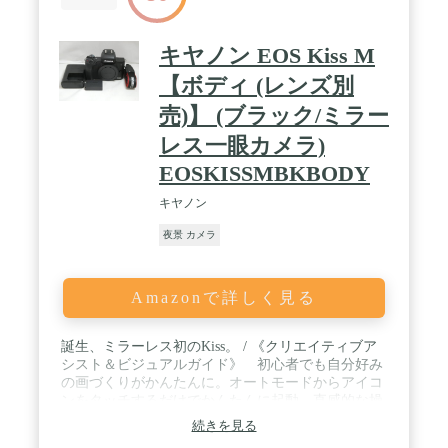
キヤノン EOS Kiss M
【ボディ (レンズ別
売)】 (ブラック/ミラー
レス一眼カメラ)
EOSKISSMBKBODY
キヤノン
夜景 カメラ
Amazonで詳しく見る
誕生、ミラーレス初のKiss。 / 《クリエイティブア
シスト＆ビジュアルガイド》 初心者でも自分好み
の画づくりがかんたんに。オートモードからアイコ
ンをタッチするだけでかんたんに起動。直感的な操
作で明るさやボケ味などを調整できます。 / 《小型
続きを見る
軽量ボディ＆バリアングル液晶モニター》 約390g