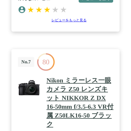
時)※1:35mm判換算(4K動画撮影時) / 最低被写体照
度:2ルクス(シーンモード ローライト 1/30時)、ナイ
★
★
★
★
★
トモード(カラー):1ルクス、ナイトモード(赤外線):0
ルクス / モニター:3型ワイド液晶モニター(約46万ド
レビューをもっと見る
ット) / 録画時間:内蔵メモリー使用時:最大約27時間
30分(HEモード時)
80
No.7
Nikon ミラーレス一眼
カメラ Z50 レンズキ
ット NIKKOR Z DX
16-50mm f/3.5-6.3 VR付
属 Z50LK16-50 ブラッ
ク