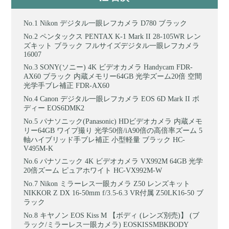
Nikon デジタル一眼レフカメラ D780 ブラック
ペンタックス PENTAX K-1 Mark II 28-105WR レン
ズキット ブラック フルサイズデジタル一眼レフカメラ
16007
SONY(ソニー) 4K ビデオカメラ Handycam FDR-
AX60 ブラック 内蔵メモリー64GB 光学ズーム20倍 空間
光学手ブレ補正 FDR-AX60
Canon デジタル一眼レフカメラ EOS 6D Mark II ボ
ディー EOS6DMK2
パナソニック(Panasonic) HDビデオカメラ 内蔵メモ
リー64GB ワイプ撮り 光学50倍/iA90倍の高倍率ズーム 5
軸ハイブリッド手ブレ補正 小型軽量 ブラック HC-
V495M-K
パナソニック 4K ビデオカメラ VX992M 64GB 光学
20倍ズーム ピュアホワイト HC-VX992M-W
Nikon ミラーレス一眼カメラ Z50 レンズキット
NIKKOR Z DX 16-50mm f/3.5-6.3 VR付属 Z50LK16-50 ブ
ラック
キヤノン EOS Kiss M 【ボディ (レンズ別売)】 (ブ
ラック/ミラーレス一眼カメラ) EOSKISSMBKBODY