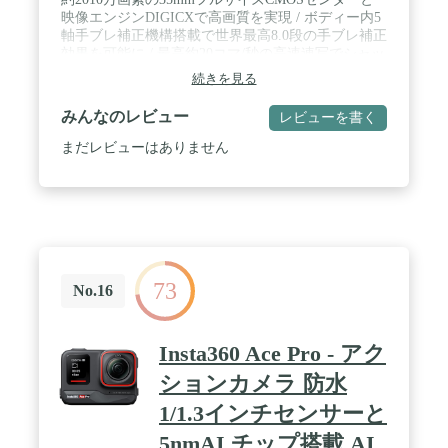
映像エンジンDIGICXで高画質を実現 / ボディー内5
軸手ブレ補正機構搭載で世界最高8.0段の手ブレ補正
効果を可能に / 最高約20コマ/秒の高速連写でシャッ
ターチャンスを逃さない / 進化した高速・高精度AF
続きを見る
に測距エリアの拡大で意図したピント合わせが可能
/ 4K/60P動画撮影でEOSムービーの表現力の拡大を
みんなのレビュー
レビューを書く
実現
まだレビューはありません
73
No.16
Insta360 Ace Pro - アク
ションカメラ 防水
1/1.3インチセンサーと
5nmAI チップ搭載 AI