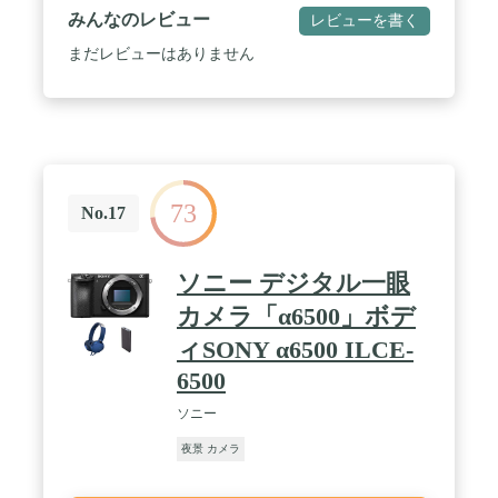
明るさを増幅します。AI技術を詰め込むことで、高
みんなのレビュー
レビューを書く
度な画質向上が実現されます。 / 光学設計のノウハ
ウと最先端の画像処理技術をAce Proウェアラブルカ
まだレビューはありません
メラにもたらしました。どんな瞬間でも精細に映し
出します。 / 昼も夜も圧倒的な画質：4K120fpsのス
ローモーションを記録し、アクティブHDRを活用し
てより鮮やかな写真を撮影できます。 新しい
PureVideoモードは、アクションカメラにおける低照
度撮影を再定義する革新的なAI。ノイズ低減とダイ
ナミックレンジを向上させます。 / 2.4インチフリッ
73
プ式タッチスクリーン：巨大なフリップ式タッチス
No.17
クリーンで操作性が向上。 どんなアングルからでも
簡単にプレビューできます。 冒険仕様: 最先端の
FlowState手ブレ補正により、激しい衝撃や揺れでも
ソニー デジタル一眼
映像を安定。 Ace Proは10m防水で、-20°Cの環境下
でも撮影でき、ウィンタースポーツ撮影にも対応。
カメラ「α6500」ボデ
/ 簡単撮影と共有：マグネット式マウントシステム
ィSONY α6500 ILCE-
でアクセサリーをシームレスに切り替えられます。
録画の一時停止、ジェスチャー制御、クラリティー
6500
ズームなどの使いやすい機能もサポート。 内蔵の
AI が自動的にハイライトを生成し、Insta360 アプリ
ソニー
を介してすぐにシェアできる動画を作成。
夜景 カメラ