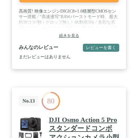
す。 / 【ギフト&サービスに最適】このビデオカメ
ラ4Ｋは軽量で、操作が簡単で、持ち運びに非常に
高画質! 映像エンジンDIGIC8×1.0積層型CMOSセン
便利です。 クリスマスや誕生日などのプレゼントに
サー搭載 / “高速連写"RAWバーストモード時、最大
も喜ばれる多機能ビデオカメラです。 ビデオカメラ
約30コマ/秒 / クロップ無し! 4K動画30p / 多彩な表
にはマイクが内蔵されており、外部マイクをサポー
現! ピクチャースタイル搭載 / 3.0型チルトタイプ液
トしています (外部マイクが含まれていません)。 最
晶モニター搭載 / 星空モード進化! 4K動画対応 / 白
大 128GB の SD カードをサポートしています 。SD
続きを見る
トビ低減と明るい領域への階調補正が可能(オート
カード(Class10、読み込みスピード80M/S以上のもの
ライティングオプティマイザ) / 一瞬をスローモーシ
を推奨)を入れてからご使用ください。そして、ご
みんなのレビュー
レビューを書く
ョンでとらえるハイフレームレート動画対応 /
使用になる前に、カードをフォーマットしてくださ
Wifi/Bluetooth対応 スマートデバイスとの連携も簡単
まだレビューはありません
い。一年保証付き、ご使用になる前に、ちゃんと説
/ 快適な操作! 豊富なダイヤルボタン
明書を読んでください。何か不明でもございました
ら、購入履歴ーアマゾンメッセージにて弊社に連絡
してください。営業日24時間以内に対応致します。
80
No.13
DJI Osmo Action 5 Pro
スタンダードコンボ
アクションカメラ小型