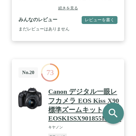
和感なく使える、高精細電子ビューファインダー /
ハードな撮影にも耐えうる、SDカードダブルスロッ
続きを見る
ト搭載 / 容量UPした新バッテリーEN-EL15ｃ、USB
給電にも対応
みんなのレビュー
レビューを書く
まだレビューはありません
73
No.20
Canon デジタル一眼レ
フカメラ EOS Kiss X90
標準ズームキット
search
EOSKISSX901855IS2LK
キヤノン