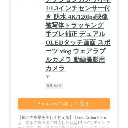
1/1.3インチセンサー付
き 防水 4K/120fps映像
被写体トラッキング
手ブレ補正 デュアル
OLEDタッチ画面 スポ
ーツ vlog ウェアラブ
ルカメラ 動画撮影用
カメラ
DJI
夜景 カメラ
Amazonで詳しく見る
【都会の夜景を美しく捉える】-Osmo Action 5 Pro
は、驚きの低照度に対応した新型1/1.3インチセンサ
ーを搭載。暗い環境での夜のサイクリングアドベン