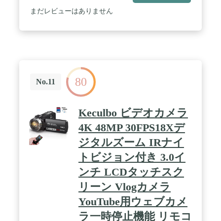
心を掻き立てます。 / 【光と影で自分だけの世界を
作り上げるモノクローム】モノクロームは単に白と
まだレビューはありません
黒の世界ではありません。光と影の純粋な質感で表
現し、形と奥行きというシンプルなグラフィック要
素で構成される世界。情報が少ないからこそ、これ
までにない視点が生まれ、表現の可能性が拡がりま
す。 Z f はピクチャーコントロールの「モノクロー
ム」に加え、「フラットモノクローム」と「ディー
プトーンモノクローム」が選択でき、ボディーには
80
瞬時にモノクローム撮影に切り換えられる専用のレ
No.11
バーを搭載しています。 / 【映像に圧倒的没入感
を】Z f は、通常の4K UHD動画を超えるシャープな
解像力を実現。6Kオーバーサンプリングで4K
Keculbo ビデオカメラ
UHD※に変換するため、撮影シーンの臨場感がさら
に高まります。カメラ内で［H.265 10-
4K 48MP 30FPS18Xデ
bit（MOV）］の4K UHD動画を［SDR］［N-Log］
ジタルズーム IRナイ
［HLG］で記録することも可能です。 ※4K UHD
30p/25p/24p、撮像範囲［FX］時のみ対応。 / 【動く
トビジョン付き 3.0イ
被写体を追い続ける多彩なAFエリアモード】ディー
プラーニング技術を用いたAFの優れた被写体検出
ンチ LCDタッチスク
と、Z 9 や Z 8 にも搭載の画像処理エンジン
リーン Vlogカメラ
EXPEED 7により、被写体検出時に高い追従性を発
揮。動く被写体をスムーズに追い続けることが可能
YouTube用ウェブカメ
です。 / 【中央にない被写体をシャープに保つ、世
界初※1のフォーカスポイントVR※2】世界初のフ
ラ一時停止機能 リモコ