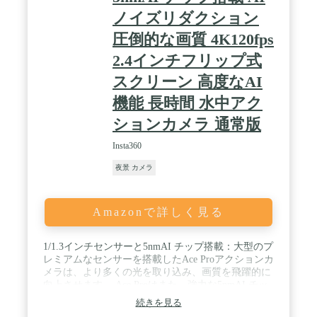
ノイズリダクション
圧倒的な画質 4K120fps
2.4インチフリップ式
スクリーン 高度なAI
機能 長時間 水中アク
ションカメラ 通常版
Insta360
夜景 カメラ
Amazonで詳しく見る
1/1.3インチセンサーと5nmAI チップ搭載：大型のプ
レミアムなセンサーを搭載したAce Proアクションカ
メラは、より多くの光を取り込み、画質を飛躍的に
向上させます。 Ace Proはまた、強力な5nmAI チッ
プを組み込んだ初のアクションカメラ 。センサーの
続きを見る
能力を最大化し、ノイズを低減し低照度 イメージの