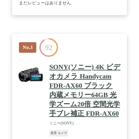
システムII】ボディ内手ぶれ補正SRIIを応用したペ
まだレビューはありません
ンタックスの独自技術。超高精細画像を生成しま
す。手振れ補正にも対応。 / 【ボディ内手ぶれ補正
機構 SRII】装着したレンズが手ぶれ補正になりま
す。手持ち撮影の限界を拡大。
92
No.3
SONY(ソニー) 4K ビデ
オカメラ Handycam
FDR-AX60 ブラック
内蔵メモリー64GB 光
学ズーム20倍 空間光学
手ブレ補正 FDR-AX60
ソニー(SONY)
夜景 カメラ