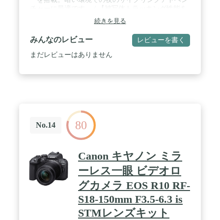
チャーに最適です。 / 【被写体トラッキング性能を
強化】- 4 nmチップで、高速かつ信頼性の高いフレ
続きを見る
ーミングを実現。動きの速い被写体を画面中央に捉
えたままキープします。[7]4 nmチップが、16：9ま
みんなのレビュー
レビューを書く
たは9：16でのスムーズで高速なフレーミングを実
現します。 / 【あらゆる条件での長時間撮影に対
まだレビューはありません
応】-最大4時間の長時間バッテリー駆動をお楽しみ
ください[1]。連続した途切れのない撮影が可能にな
り、あらゆるシナリオに最適です。 / 【鮮明な画
像、正確な制御】-デュアルOLEDタッチ画面の鮮や
かでリアルな色合いを堪能しましょう。屋外での撮
影でも、映像を見直す時も、どんなシーンも鮮明に
映し出します。 / 【卓越した安定感のある映像】-
80
360° HorizontonSteady機能がブレのない高品質な映
No.14
像を実現。[17]どんなに激しく揺れる対象でも、さ
まざまな視点から被写体を追っていく、Vlogやスポ
ーツ撮影に最適です。 / 【プロ仕様のオーディオ】-
Canon キヤノン ミラ
DJIマイク接続でクリアな音声収録を実現。レシー
バー不要でDJI Mic 2/Mic Miniトランスミッターから
ーレス一眼 ビデオロ
直接音声の収録が可能です。モーターバイクでの
グカメラ EOS R10 RF-
Vlogや、スキー、また1人でのVlog撮影に最適で
す。 / スタンダードコンボ（標準アクセサリー付
S18-150mm F3.5-6.3 is
属）-屋外でのアクティビティを手軽に撮影するの
STMレンズキット
に最適で、柔軟にアップグレードを選択できます。