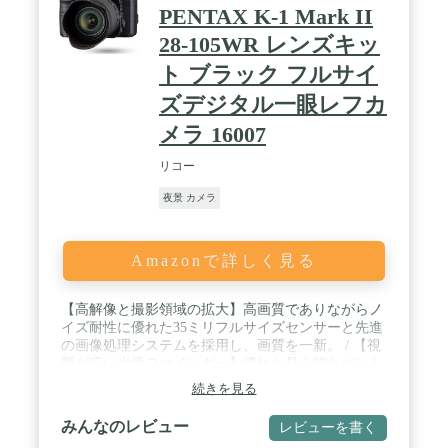
PENTAX K-1 Mark II
28-105WR レンズキッ
ト ブラック フルサイ
ズデジタル一眼レフカ
メラ 16007
リコー
夜景 カメラ
Amazonで詳しく見る
【高解像と撮影領域の拡大】高画質でありながらノ
イズ耐性に優れた35ミリフルサイズセンサーと先進
の画像処理システムを採用し、画質を一新。 / 【視
野が広い光学ファインダー】優れた見え味とピント
の合わせやすさを追求。 / 【超高感度 ISO819200】
続きを見る
自社開発のアクセラレーターユニットを搭載。解像
感や高感度での色再現性が向上。これに伴い超高感
みんなのレビュー
レビューを書く
度ISO819200を達成。 / 【リアルレゾリューション