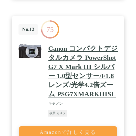
て使用できます。 家族や友人とのビデオ通話やライ
ブビデオのストリーミングに使用できます。 また、
デジタルズーム機能は引き続き使用できます。この
ビデオカメラは長いビデオを録画しているとき、必
要に応じて録画を一時停止し、新たな録画を開始す
75
ることなく、録画を継続することができます。一時
No.12
停止機能はYouTube や Vlogging に最適です。 /
【3.0インチタッチスクリーン＆ナイトビジョン】デ
ジタルビデオカメラには、充電中の録画、顔認識、
Canon コンパクトデジ
ナイトビジョン、タイムラプス写真、連続撮影、サ
イレントビデオなど、多くの強力な機能がありま
タルカメラ PowerShot
す。USBケーブルを使用して、ビデオカメラを ビデ
G7 X Mark III シルバ
オや写真をコンピューターに転送します。3.0インチ
タッチモニターを搭載しており、セッティングは機
ー 1.0型センサー/F1.8
械が苦手な人でも、とても簡単です。そして、270
度回転できるので、撮影されているものを正確に見
レンズ/光学4.2倍ズー
ることができます。 / 【2*バッテリー&リモコン】4
ム PSG7XMARKIIISL
Ｋビデオカメラには2つのバッテリーが装備されて
おり、電力不足を心配する必要なく、毎日のニーズ
キヤノン
を満たすことができます。 また、4Ｋビデオカメラ
は遠隔制御にも対応しており、カメラやリモコンで
夜景 カメラ
撮影や記録を制御できるため、パーティーなどでの
撮影に適しています。 誰にも邪魔されずに家族写真
を撮りたいときにとても重宝します。使用するには
Amazonで詳しく見る
リモコンをレンズと水平に合わせる必要がありま