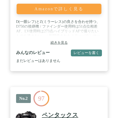
Amazonで詳しく見る
D(一眼レフ)とZ(ミラーレス)の良さを合わせ持つ、
D750の後継機 / ファインダー使用時は51点位相差
AF、LV使用時は273点ハイブリッドAFで撮りたい
ものを逃さない。 / 新開発されたミラーバランサー
とペンタプリズムで、よりクリアなファインダーを
続きを見る
実現。 / EN-EL15ｂが継続使用可能。省エネ設計に
より、1回の充電で約2,260コマの撮影が可能。 /
みんなのレビュー
レビューを書く
Bluetoothを使用したSnap Bridgeにも対応。 / 対応メ
ディア: SD*2枚(UHS - II対応)
まだレビューはありません
97
No.2
ペンタックス