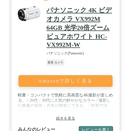
パナソニック 4K ビデ
オカメラ VX992M
64GB 光学20倍ズーム
ピュアホワイト HC-
VX992M-W
パナソニック(Panasonic)
夜景 カメラ
Amazonで詳しく見る
軽量・コンパクトで気軽に高画質な4K撮影が楽しめ
る。 / 20代・30代に人気の鮮やかなカラー / 撮影し
た映像の保存・共有が簡単にできる。 / 外形寸法
(約):幅65mm×高さ73mm×奥行141mm(同梱バッテリ
ーパック使用時) / 本体質量:約398g(同梱バッテリー
続きを見る
パック使用時) / 撮像素子:1/2.3型MOS固体撮像素子 /
広角※1:30.8mm(4Kモード、傾き補正「切」
みんなのレビュー
レビューを書く