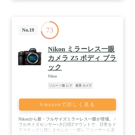
73
No.19
Nikon ミラーレス一眼
カメラ Z5 ボディ ブラ
ック
Nikon
ソニー 一眼 レフ
夜景 カメラ
Amazonで詳しく見る
Nikonから新・フルサイズミラーレス一眼が登場。 /
フルサイズセンサー×大口径Zマウントで、日常をド
ラマチックに残しませんか / 一眼レフユーザーも違