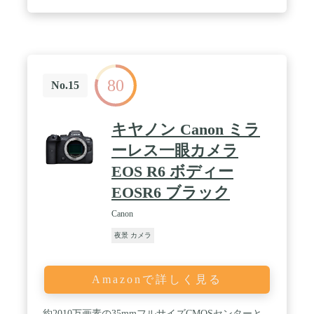
せん。 / スマート&スピーディーオートフォーカ
ス:CanonのEOS R10は、被写体検出テクノロジーを
採用しており、被写体を非常にクリアな焦点に保ち
ます。 / 電源供給を維持:Canon LP-E17バッテリーパ
ックを使用して動作します。USB電源アダプター
PD-Eにより、カメラ内に置いたままバッテリーを簡
80
単に充電できます。 / 鮮やかなLEDスクリーン:汚れ
No.15
防止コーティングされたLCDスクリーンにより、画
像をはっきりと見ることができ、ショットプランニ
ングを改善します。 / コンパクトで軽量: EOS R10カ
キヤノン Canon ミラ
メラは、快適でしっかりとしたグリップで扱いやす
いように作られています。さらに、軽量でコンパク
ーレス一眼カメラ
トなサイズで、カメラバッグに便利に収まり、あら
EOS R6 ボディー
ゆる冒険に持っていくことができます。 / 商品内
容:EOS R10カメラ本体、ストラップER-EOSR10、
EOSR6 ブラック
バッテリー充電器LC-E17、バッテリーパックLP-
E17、バッテリーパックカバー、RF-S18-150mm
Canon
F3.5-6.3 IS STMレンズ、レンズキャップE-55、レン
ズダストキャップRF、シューズカバー
夜景 カメラ
Amazonで詳しく見る
約2010万画素の35mmフルサイズCMOSセンターと