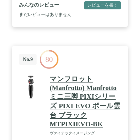
のコンパクトボディを実現。さらにバリアングル液
みんなのレビュー
レビューを書く
晶モニターで子供目線の撮影や自撮りも自由自在。
/ 《Wi-Fi／NFC／Bluetooth対応》 専用アプリを使
まだレビューはありません
ってBluetoothで連携させれば、撮った写真をスマー
トフォンで確認・転送が可能。さらに撮影と並行し
てスマートフォンへ画像を自動送信できる新機能も
追加。 / 《最高約7.4コマ/秒の高速・高精度なAF追
従を実現。》 動いている被写体にピントを合わせ
続けたまま、サーボAFで最高約7.4コマ/秒の連続撮
影が可能。
80
No.9
マンフロット
(Manfrotto) Manfrotto
ミニ三脚 PIXIシリー
ズ PIXI EVO ボール雲
台 ブラック
MTPIXIEVO-BK
ヴァイテックイメージング