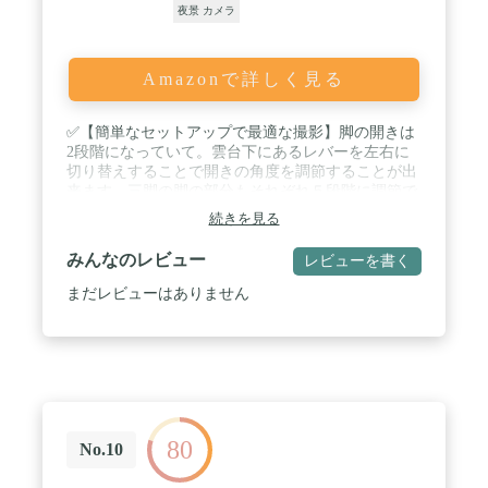
夜景 カメラ
Amazonで詳しく見る
✅【簡単なセットアップで最適な撮影】脚の開きは
2段階になっていて。雲台下にあるレバーを左右に
切り替えすることで開きの角度を調節することが出
来ます。三脚の脚の部分もそれぞれ５段階に調節で
きるので、組み合わせによって重点を移動させバラ
続きを見る
ンスをとれます。雲台のロックとカメラネジがダイ
ヤル式なので、しっかり固定されより安定感が増し
みんなのレビュー
レビューを書く
ます。 ✅【耐荷重】最大耐荷重が2.5kgに設計され
ているので、スマホやカメラはもちろん小型なが
まだレビューはありません
ら、ミラーレス一眼とレンズの重さにも耐えられる
ミニ三脚です。 / ✅【スマホ撮影】別売りのアダ
プターを使用することで、スマホ用の三脚としてる
ようできます。様々なシーンで写真や動画撮影に活
用できるだけではなく。タイマーシャッターやライ
ブ配信など様々な用途に対応することが出来ます。
✅【グリップ】手に馴染む滑らかな曲線状の脚部分
80
があり、適度なグリップ感があります。動画撮影時
No.10
のグリップとしても使用できます。 / ✅【多岐にわ
たる用途】カメラやスマホのミニ三脚だけではな