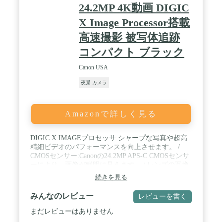
クリエイティブな動画制作や日常生活の撮影をして
24.2MP 4K動画 DIGIC
みたい人にぴったりです。 / 【メーカー保証期間】-
製品本体＆バッテリー--購入後12ヶ月（一部の対象
X Image Processor搭載
製品は36ヶ月）※電話、メール、Line、オンライン
高速撮影 被写体追跡
チャットサポート対応。
コンパクト ブラック
Canon USA
夜景 カメラ
Amazonで詳しく見る
DIGIC X IMAGEプロセッサ:シャープな写真や超高
精細ビデオのパフォーマンスを向上させます。 /
CMOSセンサー:Canonの24.2MP APS-C CMOSセンサ
ーにより、画像が鮮明に見えます。 / レンズの互換
性:Canon RF-S/RFレンズ(またはマウントアダプター
続きを見る
EF-EOS R (1)を使用したEF/EF-Sレンズと組み合わ
せると、素晴らしい結果が得られます。 / 高速連続
みんなのレビュー
レビューを書く
撮影:最大15fpsのメカニカルシャッタースピード
で、このカメラは動きの速い被写体の鮮明な画像を
まだレビューはありません
連続撮影できます(2)、アクションの1秒を見逃しま