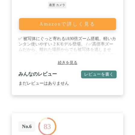
夜景 カメラ
Amazonで詳しく見る
✅ 被写体にぐっと寄れるiA90倍ズーム搭載。軽いカ
ンタン使いやすい 2 Kモデル登場。 / ✅高倍率ズー
ムだから、離れた場所からでも被写体を逃しませ
ん。 / ✅手持ち撮影でも、手ブレを抑えた映像に自
動で補正します。 / ✅小型軽量で持ち運びもラクラ
続きを見る
ク。シックな黒も撮影場所を選びません。 / ✅外形
寸法(約):幅60mm×高さ62mm×奥行129mm(同梱バッ
みんなのレビュー
レビューを書く
テリーパック使用時)
まだレビューはありません
83
No.6