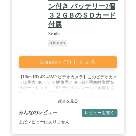
ォーカスポイントVRによって、被写体が画面内の
ン付き バッテリー2個
どこにあっても、フォーカスポイント付近のブレを
抑えることが可能。画面の隅に被写体を配置して
３２ＧＢのＳＤカード
も、思い通りの構図でシャープに撮影できます。ま
た、ボディー内VRは、Z シリーズで最も優れた8段
付属
分※3の手ブレ補正効果を実現しています。※1:2023
年9月20日現在、ミラーレスカメラにおいて。ニコ
Keculbo
ン調べ。※2:VR非搭載のNIKKOR Z レンズ使用で、
夜景 カメラ
静止画時のみ。フォーカスポイントが複数時は非可
動。※3:CIPA規格準拠。NIKKOR Z 24-120mm f/4
S（望遠端、NORMALモード）使用時。
Amazonで詳しく見る
【Ultra HD 4K 48MP ビデオカメラ】このビデオカメ
ラは最大 4K ビデオ解像度と 48.0MP 画像解像度を
サポートします。 18X デジタル ズームは画像を拡
大してすべての重要な詳細を捉えることができま
す。 18X デジタルズームを使用すると、ズームイン
続きを見る
およびズームアウトして、遠くの風景をより鮮明に
表示できます。 この4Ｋビデオカメラで、日常生活
みんなのレビュー
レビューを書く
の素晴らしい瞬間を記録できます。 / 【ウェブカメ
ラ&一時停止機能】この4Kカメラは、USB経由でコ
まだレビューはありません
ンピューターに接続すると、You tube、Tiktok、
Facebookライブストリーミングのウェブカメラとし