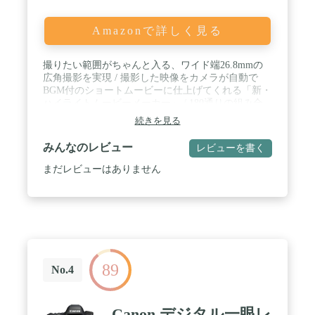
Amazonで詳しく見る
撮りたい範囲がちゃんと入る、ワイド端26.8mmの
広角撮影を実現 / 撮影した映像をカメラが自動で
BGM付のショートムービーに仕上げてくれる「新・
ハイライトムービーメーカー」 / 180通りの組み合
わせの中から、撮影状況に合わせた最適な映像が取
続きを見る
れるように自動設定「おまかせオート」 / 撮影の幅
が広がるビューファインダー、マニュアルレンズリ
みんなのレビュー
レビューを書く
ング搭載 / カラー:ブラック / 動画有効画素数:829 万
画素 / 対応言語:日本語
まだレビューはありません
89
No.4
Canon デジタル一眼レ