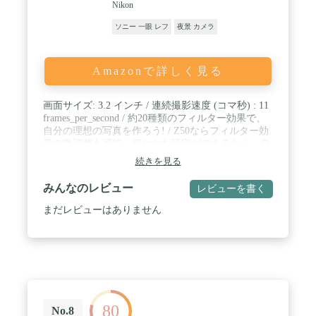
Nikon
ソニー 一眼 レフ
夜景 カメラ
Amazonで詳しく見る
画面サイズ: 3.2 インチ / 連続撮影速度 (コマ秒) : 11
frames_per_second / 約20種類のフィルター効果で、
自分の理想の写真を作ろう! / Z50ならフィルター効
果の微調整も可能。細やかな設定ができるから、自
分だけの1枚を写せます。 / ファインダーも付いた
続きを見る
カメラらしいデザインだけど、約3cmの小型レンズ
でとてもコンパクト。 / しっかりとした深いグリッ
みんなのレビュー
レビューを書く
プは持ちやすく、長時間の持ち歩きでも疲れない! /
Nikonだから作れる優秀キットレンズで、スマホで
まだレビューはありません
は撮れない高画質な1枚を。 / 互換性があるレンズ
フードの品番:HN-40 / ビデオ出力:HDMI / ファイン
ダー説明:約236万ドット
80
No.8