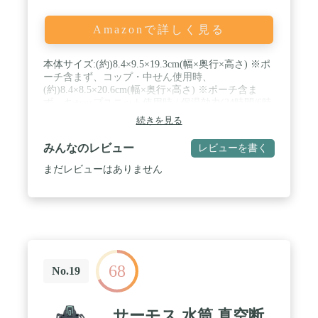
Amazonで詳しく見る
本体サイズ:(約)8.4×9.5×19.3cm(幅×奥行×高さ) ※ポ
ーチ含まず、コップ・中せん使用時、
(約)8.4×8.5×20.6cm(幅×奥行×高さ) ※ポーチ含ま
ず、キャップユニット使用時 / 保温効力(24時間/6時
間)=45℃以上/73℃以上 ※保温効力とは室温20度±2
続きを見る
度において、製品に熱湯を満たし、縦置きにした状
態で湯温が95度±1度のときから6時間放置した場合
みんなのレビュー
レビューを書く
におけるその湯の温度です。 / 保冷効力(6時間)=8℃
以下 ※保冷効力とは、室温20度±2度において、製
まだレビューはありません
品に冷水をせん下端まで満たし、縦置きにした状態
で水温が4度±1度のときから6時間放置した場合にお
けるその水の温度です。 / 本体質量(コップ・中せん
使用・ポーチを含む) :約 0.39kg
68
No.19
サーモス 水筒 真空断