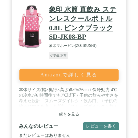
象印 水筒 直飲み ステ
ンレスクールボトル
0.8L ピンクブラック
SD-JK08-BP
象印マホービン(ZOJIRUSHI)
小学生 水筒
Amazonで詳しく見る
本体サイズ(幅×奥行×高さ)8×9×26cm / 保冷効力:4℃
の冷水が6 時間後でも7℃以下 / 子供の飲みやすさを
考えた設計「スムーズダイレクト飲み口」 / 子供の
飲みやすさを考えた設計「スムーズダイレクト飲み
口」 / 水滴が飛び散りにくい「飛び散り抑制機構」
続きを見る
/ お手入れ簡単「ポーチ洗濯OK」「本体丸洗い
OK」「分解せん」 / Aｇ+抗菌加工飲み口(せん) / バ
みんなのレビュー
レビューを書く
ッグに入れてもこぼれにくい「結露抑制構造」 / 氷
が入れやすい「広口約4ｃｍ」
まだレビューはありません