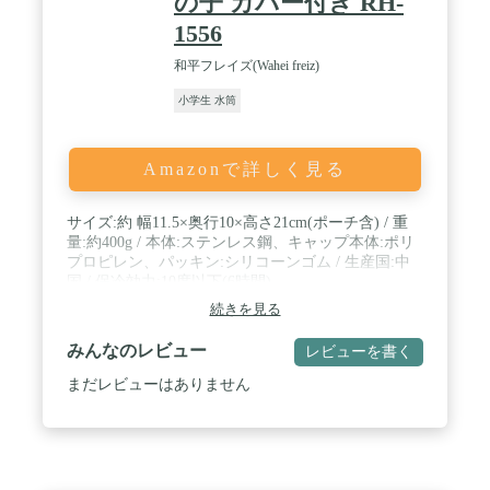
の子 カバー付き RH-
1556
和平フレイズ(Wahei freiz)
小学生 水筒
Amazonで詳しく見る
サイズ:約 幅11.5×奥行10×高さ21cm(ポーチ含) / 重
量:約400g / 本体:ステンレス鋼、キャップ本体:ポリ
プロピレン、パッキン:シリコーンゴム / 生産国:中
国 / 保冷効力:10度以下(6時間)
続きを見る
みんなのレビュー
レビューを書く
まだレビューはありません