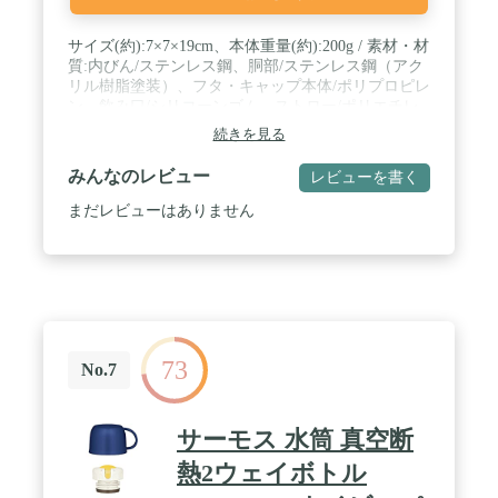
サイズ(約):7×7×19cm、本体重量(約):200g / 素材・材
質:内びん/ステンレス鋼、胴部/ステンレス鋼（アク
リル樹脂塗装）、フタ・キャップ本体/ポリプロピレ
ン、飲み口/シリコーンゴム、ストロー/ポリエチレ
ン、バルブ/シリコーンゴム、パッキン/シリコーン
続きを見る
ゴム / 生産国:フィリピン / 保冷効力:11度以下（6時
間）※保冷専用 / スポーツ飲料OK
みんなのレビュー
レビューを書く
まだレビューはありません
73
No.7
サーモス 水筒 真空断
熱2ウェイボトル