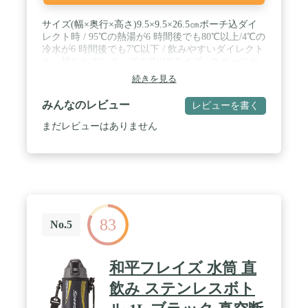
サイズ(幅×奥行×高さ)9.5×9.5×26.5㎝ポーチ込ダイ
レクト時 / 95℃の熱湯が6 時間後でも80℃以上/4℃の
冷水が6 時間後でも7℃以下 / 飲みやすいダイレクト
と、持ちやすいコップの2WAYタイプ / スポーツド
リンクOK / バッグに入れても安心「結露抑制構造」
続きを見る
/ 水滴が飛び散りにくい「飛び散り抑制機構」 / 茶
しぶやコーヒーの色、ニオイが残りにくい「内面フ
みんなのレビュー
レビューを書く
ッ素コート」 / 本体丸洗いOK / 分解してすみずみま
で洗える「分解せん」
まだレビューはありません
83
No.5
和平フレイズ 水筒 直
飲み ステンレスボト