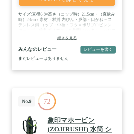
サイズ:直径6.8×高さ（コップ時）21.5cm・（直飲み
時）23cm / 素材・材質:内びん・胴部・口がね＝ス
テンレス鋼 コップ・中栓・フタ＝ポリプロピレン
キャップ＝飽和ポリエステル樹脂 パッキン＝シリコ
ン樹脂 / セット内容・付属品:ボトル＋コップ＋ショ
続きを見る
ルダーベルト＋ネームプレート / 容量:直飲み時＝
470ml コップ使用時＝430ml
みんなのレビュー
レビューを書く
まだレビューはありません
72
No.9
象印マホービン
(ZOJIRUSHI) 水筒 シ