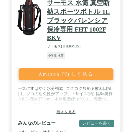
サーモス 水筒 真空断
熱スポーツボトル 1L
ブラックバレンシア
保冷専用 FHT-1002F
BKV
サーモス(THERMOS)
小学生 水筒
Amazonで詳しく見る
一気にすばやく水分補給! ゴクゴク飲める飲み口採
用。ソコの耐久性がアップ。 / サイズ(約):幅8×奥行
き8.5×高さ27.5cm、本体重量(約):500ｇ、容量:1L、
スポーツ飲料OK / 保冷効力:9℃以下(6時間) / 素材・
材質:内びん/ステンレス鋼 、 胴部/ステンレス鋼(ア
続きを見る
クリル樹脂塗装) 、 フタ・キャップ本体/ポリプロピ
レン 、 フタパッキン・シールパッキン/シリコーン
みんなのレビュー
レビューを書く
ゴム 、 ポーチ外生地/ポリウレタン・ポリエステル
、 ポーチ内生地/ポリエステル 、 クッション/発泡