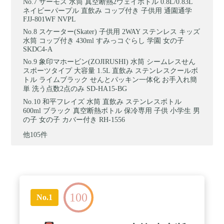
サーモス 水筒 真空断熱2ウェイボトル 0.8L/0.83L
ネイビーパープル 直飲み コップ付き 子供用 通園通学
FJJ-801WF NVPL
スケーター(Skater) 子供用 2WAY ステンレス キッズ
水筒 コップ付き 430ml すみっコぐらし 学園 女の子
SKDC4-A
象印マホービン(ZOJIRUSHI) 水筒 シームレスせん
スポーツタイプ 大容量 1.5L 直飲み ステンレスクールボ
トル ライムブラック せんとパッキン一体化 お手入れ簡
単 洗う点数2点のみ SD-HA15-BG
和平フレイズ 水筒 直飲み ステンレスボトル
600ml ブラック 真空断熱ボトル 保冷専用 子供 小学生 男
の子 女の子 カバー付き RH-1556
他105件
100
No.1