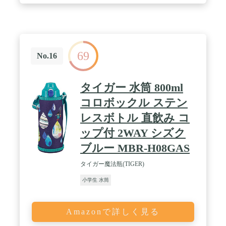
せんパッキン、シールパッキン:シリコーンゴム /
【ポーチ】外生地、内生地:ポリエステル / クッショ
ン:発泡ポリエチレン
69
No.16
タイガー 水筒 800ml
コロボックル ステン
レスボトル 直飲み コ
ップ付 2WAY シズク
ブルー MBR-H08GAS
タイガー魔法瓶(TIGER)
小学生 水筒
Amazonで詳しく見る