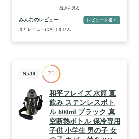
スせん」 / 衝撃から本体をガードする樹脂製プロテ
クトアーマー搭載 / 4℃の冷水が6時間後でも 8℃以
続きを見る
下 / ポーチレスだから、ポーチの洗濯や渇き待ちな
し / 本体丸洗いOK / スポーツドリンク等の塩分によ
みんなのレビュー
レビューを書く
るサビに強い内側コーティング
まだレビューはありません
72
No.10
和平フレイズ 水筒 直
飲み ステンレスボト
ル 600ml ブラック 真
空断熱ボトル 保冷専用
子供 小学生 男の子 女