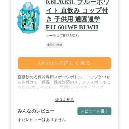
0.6L/0.63L ブルーホワ
イト 直飲み コップ付
き 子供用 通園通学
FJJ-601WF BLWH
サーモス(THERMOS)
小学生 水筒
Amazonで詳しく見る
直接飲める保冷専用スポーツボトル、コップと中せ
んを付けて、保温・保冷対応のステンレスボトルに
もなる2ウェイボトル。専用ポーチ付き / サイズ
(約):8×9.5×21.5cm、本体重量(約):0.4kg、容量:コッ
プ使用時/600ml、キャップユニット使用時/630ml /
続きを見る
原産国:マレーシア / 保温効力:(中せん使用時)72℃以
上(6時間)/保冷効力:(キャップユニット使用時)9℃以
みんなのレビュー
レビューを書く
下(6時間) / 素材・材質:内びん:ステンレス鋼 / 胴部:
ステンレス鋼(アクリル樹脂塗装) / コップ、中せ
まだレビューはありません
ん、フタ・キャップ本体:ポリプロピレン / フタパッ
キン(中せん)、フタパッキン(キャップユニット)、