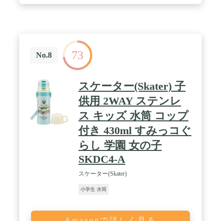
(中せん)、フタパッキン(キャップユニット)、せん
パッキン、シールパッキン:シリコーンゴム / 【ポー
チ】外生地、内生地:ポリエステル / クッション:発
泡ポリエチレン
73
No.8
スケーター(Skater) 子
供用 2WAY ステンレ
ス キッズ 水筒 コップ
付き 430ml すみっコぐ
らし 学園 女の子
SKDC4-A
スケーター(Skater)
小学生 水筒
Amazonで詳しく見る