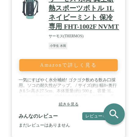
熱スポーツボトル 1L
ネイビーミント 保冷
専用 FHT-1002F NVMT
サーモス(THERMOS)
小学生 水筒
Amazonで詳しく見る
一気にすばやく水分補給! ゴクゴク飲める飲み口採
用。ソコの耐久性がアップ。 / サイズ(約):幅8×奥行
き8.5×高さ27.5cm、本体重量(約):500ｇ、容量:1L、
スポーツ飲料OK / 保冷効力:9℃以下（6時間） / 素
材・材質:内びん/ステンレス鋼 、 胴部/ステンレス
続きを見る
鋼(アクリル樹脂塗装) 、 フタ・キャップ本体/ポリ
search
プロピレン 、 フタパッキン・シールパッキン/シリ
みんなのレビュー
レビューを書く
コーンゴム 、 ポーチ外生地/ポリウレタン・ポリエ
ステル 、 ポーチ内生地/ポリエステル 、 クッショ
まだレビューはありません
ン/発泡ポリエチレン / 生産国:フィリピン