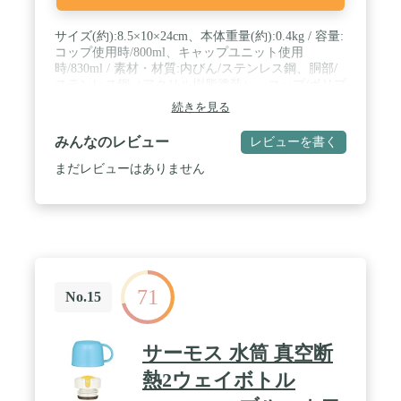
サイズ(約):8.5×10×24cm、本体重量(約):0.4kg / 容量:
コップ使用時/800ml、キャップユニット使用
時/830ml / 素材・材質:内びん/ステンレス鋼、胴部/
ステンレス鋼（アクリル樹脂塗装）、コップ/ポリプ
ロピレン、中せん/ポリプロピレン、フタ・キャップ
続きを見る
本体/ポリプロピレン、フタパッキン（中せん）/シ
リコーンゴム、フタパッキン（キャップユニット）/
みんなのレビュー
レビューを書く
シリコーンゴム、せんパッキン/シリコーンゴム、シ
ールパッキン/シリコーンゴム、【ポーチ】外生地/
まだレビューはありません
ポリエステル、内生地/ポリエステル、クッション/
発泡ポリエチレン / 生産国:マレーシア / 保温効力:
（コップ使用時）72度以上（6時間）/保冷効力:（キ
ャップユニット使用時）9度以下（6時間）
71
No.15
サーモス 水筒 真空断
熱2ウェイボトル