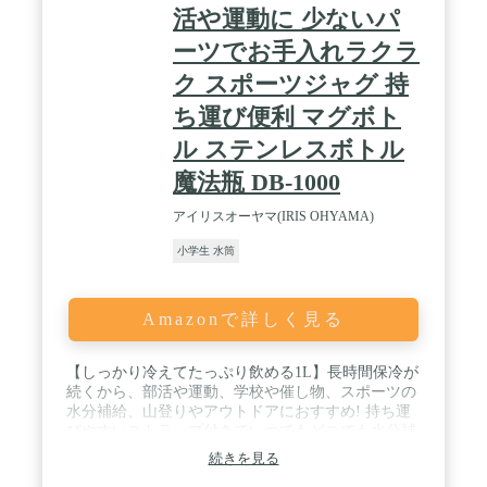
活や運動に 少ないパ
ーツでお手入れラクラ
ク スポーツジャグ 持
ち運び便利 マグボト
ル ステンレスボトル
魔法瓶 DB-1000
アイリスオーヤマ(IRIS OHYAMA)
小学生 水筒
Amazonで詳しく見る
【しっかり冷えてたっぷり飲める1L】長時間保冷が
続くから、部活や運動、学校や催し物、スポーツの
水分補給、山登りやアウトドアにおすすめ! 持ち運
びやすいストラップ付きでいつでもどこでも水分補
給。 / 【真空断熱層で6時間冷たさキープ! 】外びん
続きを見る
と内びんの間の真空断熱層が冷たさキープ。飲み物