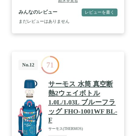
続きを見る
質:内びん/ステンレス鋼、胴部/ステンレス鋼(アクリ
ル樹脂塗装)、フタ・せん本体・飲み口/ポリプロピ
みんなのレビュー
レビューを書く
レン、フタパッキン・せんパッキン/シリコーンゴム
まだレビューはありません
71
No.12
サーモス 水筒 真空断
熱2ウェイボトル
1.0L/1.03L ブルーフラ
ッグ FHO-1001WF BL-
F
サーモス(THERMOS)