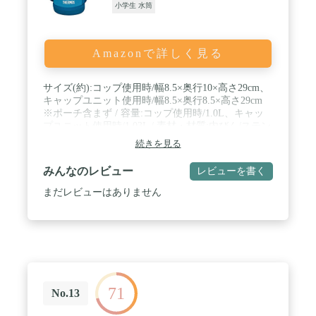
小学生 水筒
Amazonで詳しく見る
サイズ(約):コップ使用時/幅8.5×奥行10×高さ29cm、
キャップユニット使用時/幅8.5×奥行8.5×高さ29cm
※ポーチ含まず / 容量:コップ使用時/1.0L、キャッ
プユニット使用時/1.03L / 素材・材質:内びん/ステン
レス鋼、胴部/ステンレス鋼（アクリル樹脂塗装）/
続きを見る
コップ/ポリプロピレン、中せん/ポリプロピレン、
フタ・キャップ本体/ポリプロピレン、フタパッキン
みんなのレビュー
レビューを書く
（中せん）/シリコーン、フタパッキン（キャップユ
ニット）/シリコーン、せんパッキン/シリコーン、
まだレビューはありません
シールパッキン/シリコーン / 生産国:マレーシア / 保
温効力:（コップ使用時）76度以上（6時間）/保冷効
力:（キャップユニット使用時）8度以下（6時間）
71
No.13