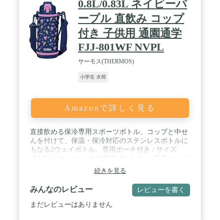
0.8L/0.83L ネイビーパ
ープル 直飲み コップ
付き 子供用 通園通学
FJJ-801WF NVPL
サーモス(THERMOS)
小学生 水筒
Amazonで詳しく見る
直接飲める保冷専用スポーツボトル、コップと中せ
んを付けて、保温・保冷対応のステンレスボトルに
もなる2ウェイボトル。専用ポーチ付き / サイズ
(約):8.5×10×24cm、本体重量(約):0.4kg、容量:コップ
使用時/800ml、キャップユニット使用時/830ml / 原
続きを見る
産国:マレーシア / 保温効力:(中せん使用時)72℃以上
(6時間)/保冷効力:(キャップユニット使用時)9℃以下
みんなのレビュー
レビューを書く
(6時間) / 素材・材質:内びん:ステンレス鋼 / 胴部:ス
テンレス鋼(アクリル樹脂塗装) / コップ、中せん、
まだレビューはありません
フタ・キャップ本体:ポリプロピレン / フタパッキン