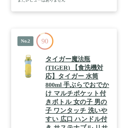
まだレビューはありません
ポリエチレン / 原産国:フィリピン
90
No.2
タイガー魔法瓶
(TIGER) 【食洗機対
応】タイガー 水筒
800ml 手ぶらでおでか
け マルチポケット付
きボトル 女の子 男の
子 ワンタッチ 洗いや
すい 広口 ハンドル付
き サステナブル リサ