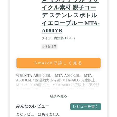
イクル素材 親子コー
デ ステンレスボトル
イエローブルー MTA-
A080YB
タイガー魔法瓶(TIGER)
小学生 水筒
Amazonで詳しく見る
容量:MTA-A035 0.35L、MTA-A050 0.5L、MTA-
A080 0.6L / 保温効力(6時間):MTA-A035 62度以上、
MTA-A050 69度以上、MTA-A080 76度以上 / 保冷効
力(6時間):MTA-A035 9度以下、MTA-A050 8度以
下、MTA-A080 7度以下 / 本体重量(約):MTA-A035
続きを見る
310g、MTA-A050 340g、MTA-A080 450g / ブランド:
タイガー魔法瓶(TIGER)
みんなのレビュー
レビューを書く
まだレビューはありません