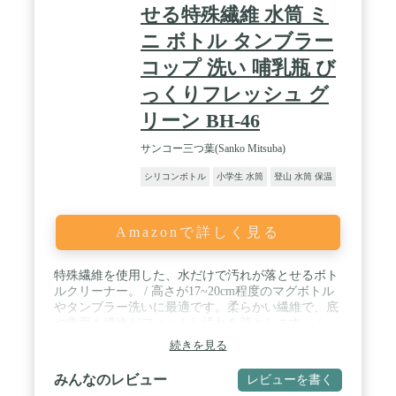
せる特殊繊維 水筒 ミ
ニ ボトル タンブラー
コップ 洗い 哺乳瓶 び
っくりフレッシュ グ
リーン BH-46
サンコー三つ葉(Sanko Mitsuba)
シリコンボトル
小学生 水筒
登山 水筒 保温
Amazonで詳しく見る
特殊繊維を使用した、水だけで汚れが落とせるボト
ルクリーナー。 / 高さが17~20cm程度のマグボトル
やタンブラー洗いに最適です。柔らかい繊維で、底
や曲面も繊維がフィットし汚れを落とします。 /
【洗剤不要】洗剤を使用する場合でもごく少量で汚
続きを見る
れが落とせるため、経済的です。 / 【サイズ】巾5×
全長32cm(直径(口径)4cm以上に対応)、【重量】
みんなのレビュー
レビューを書く
33g、【日本製】 / 【材質】柄/ポリプロピレン、毛/