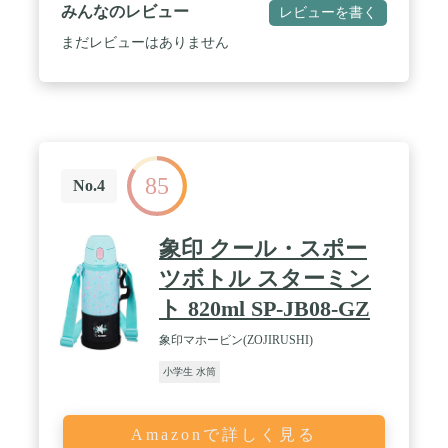
の冷たさを逃しにくく、外の熱を中に伝えにくい。
みんなのレビュー
レビューを書く
だから保冷効果6時間持続! たっぷりの飲料も6時間
冷たさをキープ。いつでも冷たい飲み物を楽しめま
まだレビューはありません
す。 / 【ワンタッチオープン&直飲み】ロックを下
げながらボタンを押すだけ。簡単に開けられるので
スポーツする人にもぴったり! "氷をそもまま入れら
れる! "直径約5cmの経口で大き目の氷をそもまま入
れられるので、氷が溶けにくく、飲み物の味が薄ま
りにくい。部活動などで氷を持ち運ぶにも便利。衝
撃に強い側面! 側面部分は衝撃に強く、不意な落下
85
にも安心。閉めたファスナーを覆えるファスナーガ
No.4
ードでボトルが落ちるのを防ぎます。 / 【少ないパ
ーツで手間がかからない】パーツはたったの3つ! 洗
い物が少ないので、手間がかからず、忙しいお母さ
象印 クール・スポー
んもにも安心設計。【気になったらいつでも交換ス
ペアパッキン付き! 】ふたパッキンと栓パッキンの
ツボトル スターミン
スペアがセットに、汚れが気になった時や破損した
ト 820ml SP-JB08-GZ
時などもすぐに交換ができて、いつでも清潔を保て
ます。 / 【商品詳細】サイズ(カバー込みサイズ):幅
象印マホービン(ZOJIRUSHI)
12.4×奥行9.3×高さ27.5cm(約) 質量:約510g 実容量:約
1.0L 保冷効力:9度以下(6時間) 選べる2カラー:レッ
小学生 水筒
ド/ブルー
Amazonで詳しく見る