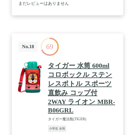
ポリエステル、ジョイントパーツ/ポリプロピレン、
まだレビューはありません
耐熱温度/80度 / 【注意】漆器には使用できません。
69
No.18
タイガー 水筒 600ml
コロボックル ステン
レスボトル スポーツ
直飲み コップ付
2WAY ライオン MBR-
B06GRL
タイガー魔法瓶(TIGER)
小学生 水筒