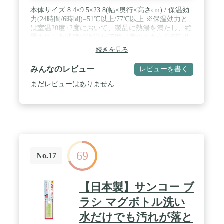
本体サイズ:8.4×9.5×23.8(幅×奥行×高さcm) / 保温効
力(24時間/6時間)=51℃以上/77℃以上 ※保温効力と
は室温20度±2度において、製品に熱湯を満たし、縦
置きにした状態で湯温が95度±1度のときから6時間
放置した場合におけるその湯の温度です。※コップ
続きを見る
中せん使用時です / 保冷効力(6時間)=8℃以下 ※保
冷効力とは、室温20度±2度において、製品に冷水を
みんなのレビュー
レビューを書く
せん下端まで満たし、縦置きにした状態で水温が4
度±1度のときから6時間放置した場合におけるその
まだレビューはありません
水の温度です。※保冷専用キャップユニット使用時
/ パッケージ重量: 0.61 kg
69
No.17
【日本製】サンコー ブ
ラシ マグボトル洗い
水だけでも汚れが落と