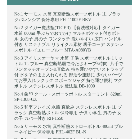
サーモス 水筒 真空断熱スポーツボトル 1L ブラッ
クバレンシア 保冷専用 FHT-1002F BKV
タイガー魔法瓶(TIGER) 【食洗機対応】タイガー
水筒 800ml 手ぶらでおでかけ マルチポケット付きボト
ル 女の子 男の子 ワンタッチ 洗いやすい 広口 ハンドル
付き サステナブル リサイクル素材 親子コーデ ステンレ
スボトル イエローブルー MTA-A080YB
アイリスオーヤマ 水筒 子供 スポーツボトル 1リッ
トル 1L ブルー 真空断熱層で冷たさキープ6時間! 片手で
ワンタッチオープン&直飲み 持ち運びやすいストラップ
付 氷をそのまま入れられる 部活や運動に 少ないパーツ
でお手入れラクラク スポーツジャグ 持ち運び便利 マグ
ボトル ステンレスボトル 魔法瓶 DB-1000
象印 クール・スポーツボトル スターミント 820ml
SP-JB08-GZ
和平フレイズ 水筒 直飲み ステンレスボトル 1L ブ
ラック 真空断熱ボトル 保冷専用 子供 小学生 男の子 女
の子 カバー付き RH-1558
サーモス 水筒 真空断熱ストローボトル 400ml ブル
ーネイビー 保冷専用 FHL-402F BL-N