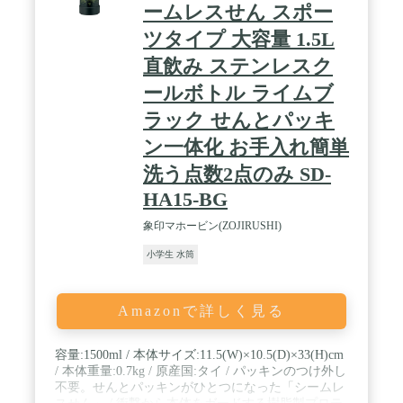
ームレスせん スポー
ツタイプ 大容量 1.5L
直飲み ステンレスク
ールボトル ライムブ
ラック せんとパッキ
ン一体化 お手入れ簡単
洗う点数2点のみ SD-
HA15-BG
象印マホービン(ZOJIRUSHI)
小学生 水筒
Amazonで詳しく見る
容量:1500ml / 本体サイズ:11.5(W)×10.5(D)×33(H)cm
/ 本体重量:0.7kg / 原産国:タイ / パッキンのつけ外し
不要。せんとパッキンがひとつになった「シームレ