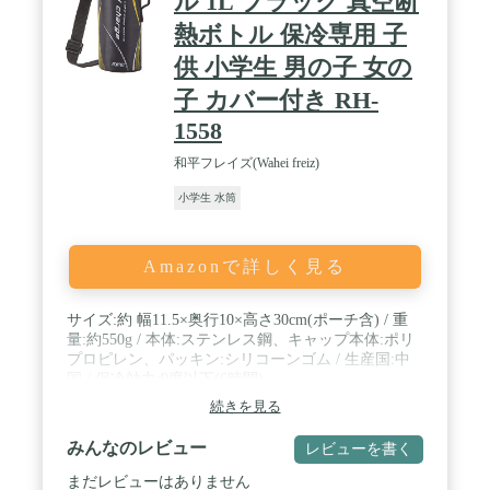
ル 1L ブラック 真空断
熱ボトル 保冷専用 子
供 小学生 男の子 女の
子 カバー付き RH-
1558
和平フレイズ(Wahei freiz)
小学生 水筒
Amazonで詳しく見る
サイズ:約 幅11.5×奥行10×高さ30cm(ポーチ含) / 重
量:約550g / 本体:ステンレス鋼、キャップ本体:ポリ
プロピレン、パッキン:シリコーンゴム / 生産国:中
国 / 保冷効力:9度以下(6時間)
続きを見る
みんなのレビュー
レビューを書く
まだレビューはありません