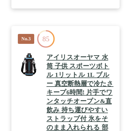
85
No.3
アイリスオーヤマ 水
筒 子供 スポーツボト
ル 1リットル 1L ブル
ー 真空断熱層で冷たさ
キープ6時間! 片手でワ
ンタッチオープン&直
飲み 持ち運びやすい
ストラップ付 氷をそ
のまま入れられる 部