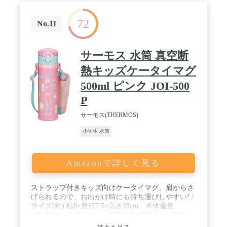
72
No.11
サーモス 水筒 真空断
熱キッズケータイマグ
500ml ピンク JOI-500
P
サーモス(THERMOS)
小学生 水筒
Amazonで詳しく見る
ストラップ付きキッズ向けケータイマグ。肩からさ
げられるので、お出かけ時にも持ち運びしやすい! /
サイズ(約):幅8×奥行7.5×高さ23cm、本体重量
(約):300g、容量:500ml / 保温効力:69度以上(6時間)/
保冷効力:10度以下(6時間) / 原産国:中国 / 素材・材