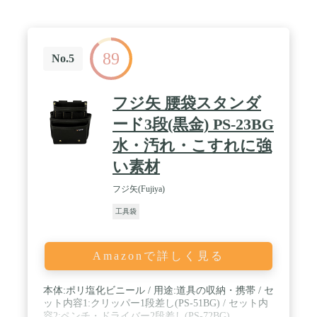
89
No.5
フジ矢 腰袋スタンダ
ード3段(黒金) PS-23BG
水・汚れ・こすれに強
い素材
フジ矢(Fujiya)
工具袋
Amazonで詳しく見る
本体:ポリ塩化ビニール / 用途:道具の収納・携帯 / セ
ット内容1:クリッパー1段差し(PS-51BG) / セット内
容2:ペンチ・ドライバー2段差し(PS-72BG)