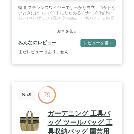
特徴:ステンレスワイヤーでしっかり自立、つかわな
いときにはコンパクトにたためる / サイズ:(幅)約
420×(奥行)約280×(高さ)約360mm・(折りたたみ時高
さ)約80mm / 仕様:撥水加工 / ポケット:外側(クッシ
ョン材入)6個・内側6個 / 材質:ポリエステル・ワイ
続きを見る
ヤーステンレス
みんなのレビュー
レビューを書く
まだレビューはありません
79
No.9
ガーデニング 工具バ
ッグ ツールバッグ 工
具収納バッグ 園芸用