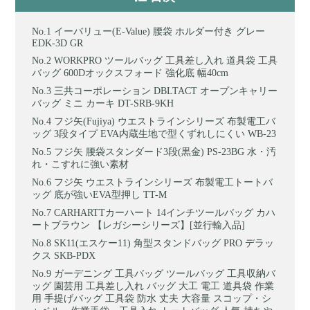
イーバリュー(E-Value) 腰袋 ホルダー付き グレー
EDK-3D GR
WORKPRO ツールバッグ 工具差し入れ 道具袋 工具
バッグ 600Dオックスフォード 強化底 幅40cm
三共コーポレーション DBLTACT オープンキャリー
バッグ ミニ カーキ DT-SRB-9KH
フジ矢(Fujiya) ウエストラインシリーズ 布製電工バ
ッグ 3段タイプ EVA内蔵生地で型くずれしにくい WB-23
フジ矢 腰袋スタンダード3段(黒金) PS-23BG 水・汚
れ・こすれに強い素材
フジ矢 ウエストラインシリーズ 布製電工トートバ
ッグ 底が強いEVA型押し TT-M
CARHARTTカーハート 14インチツールバッグ カハ
ートブラウン 【レガシーシリーズ】[並行輸入品]
SK11(エスケー11) 角型スタンドバッグ PRO デラッ
クス SKB-PDX
ガーデニング 工具バッグ ツールバッグ 工具収納バ
ッグ 園芸用 工具差し入れ バッグ 大工 電工 道具袋 作業
用 手提げバッグ 工具袋 防水 丈夫 大容量 スコップ・シ