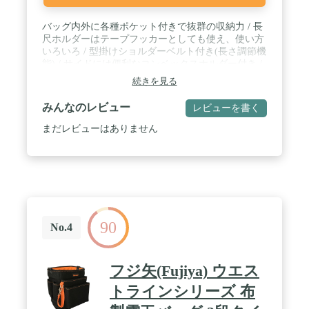
バッグ内外に各種ポケット付きで抜群の収納力 / 長
尺ホルダーはテープフッカーとしても使え、使い方
いろいろ / 型掛けショルダーベルト付き(長さ調節機
能) / サイドには便利なコンベックスホルダー付き /
水弾きの良い撥水加工生地を採用
続きを見る
みんなのレビュー
レビューを書く
まだレビューはありません
90
No.4
フジ矢(Fujiya) ウエス
トラインシリーズ 布