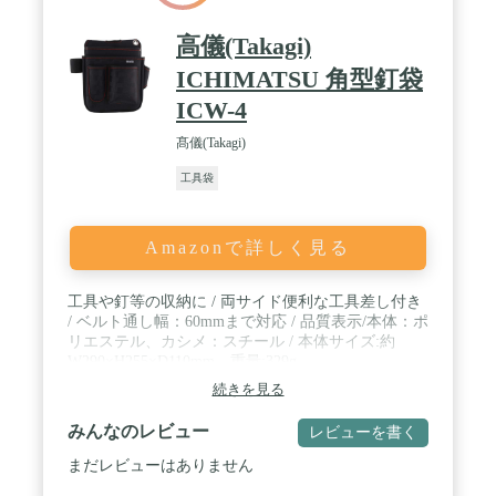
高儀(Takagi)
ICHIMATSU 角型釘袋
ICW-4
髙儀(Takagi)
工具袋
Amazonで詳しく見る
工具や釘等の収納に / 両サイド便利な工具差し付き
/ ベルト通し幅：60mmまで対応 / 品質表示/本体：ポ
リエステル、カシメ：スチール / 本体サイズ:約
W290×H255×D110mm、重量:329g
続きを見る
みんなのレビュー
レビューを書く
まだレビューはありません