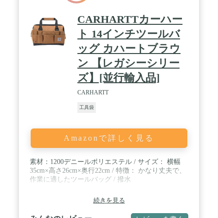
CARHARTTカーハー
ト 14インチツールバ
ッグ カハートブラウ
ン 【レガシーシリー
ズ】[並行輸入品]
CARHARTT
工具袋
Amazonで詳しく見る
素材：1200デニールポリエステル / サイズ： 横幅
35cm×高さ26cm×奥行22cm / 特徴： かなり丈夫で、
作業に適したツールバッグ / 撥水
続きを見る