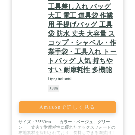
工具差し入れ バッグ
大工 電工 道具袋 作業
用 手提げバッグ 工具
袋 防水 丈夫 大容量 ス
コップ・シャベル・作
業手袋・工具入れ トー
トバッグ 人気 持ちや
すい 耐摩耗性 多機能
Liying industrial
工具袋
Amazonで詳しく見る
サイズ：35*30cm カラー：ベージュ、グリー
ン 丈夫で耐摩耗性に優れたオックスフォードの
布地素材を採用されており、長持ちできる園芸用工