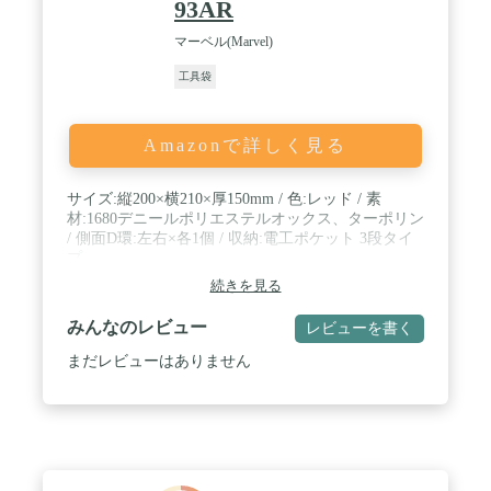
93AR
マーベル(Marvel)
工具袋
Amazonで詳しく見る
サイズ:縦200×横210×厚150mm / 色:レッド / 素
材:1680デニールポリエステルオックス、ターポリン
/ 側面D環:左右×各1個 / 収納:電工ポケット 3段タイ
プ
続きを見る
みんなのレビュー
レビューを書く
まだレビューはありません