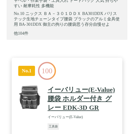
ャベル・作業手袋・工具入れ トートバッグ 人気 持ちや
すい 耐摩耗性 多機能
ニックス ＢＡ－３０１ＤＤＸ BA301DDX バリス
テック生地チェーンタイプ腰袋 ブラックのアルミ金具使
用 BA-301DDX 御主の拘りの腰袋思う存分自慢せよ
他104件
100
No.1
イーバリュー(E-Value)
腰袋 ホルダー付き グ
レー EDK-3D GR
イーバリュー(E-Value)
工具袋