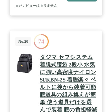
まだレビューはありません
74
No.20
タジマ セフシステム
着脱式腰袋 2段小 水気
に強い高密度ナイロン
SFKBN-2S 着脱楽々 ベ
ルトに後から装着可能
腰道具の組み換えが簡
単 使う道具だけを選
んで装着 腰の負担軽減