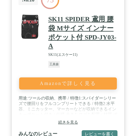
SK11 SPIDER 鳶用 腰
袋 Mサイズ インナー
ポケット付 SPD-JY03-
A
SK11(エスケー11)
工具袋
Amazonで詳しく見る
用途:ツールの収納、携帯 / 特徴1:スパイダーシリー
ズで腰回りをフルコンプリートできる / 特徴2:水平
器、ミニカッター、マーカーなどが収納できるイン
ナーポケット付き / 仕様:大きなロゴを配置 / 材質:ポ
リエステル
続きを見る
みんなのレビュー
レビューを書く