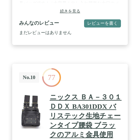
具バッグです！ / 大容量！出し入れ簡単な大口のメ
インポケットがあるのみならず、外側には8箇所の
続きを見る
収納ポケットもあり、様々な工具を分けて管理する
ことができます。 / 小型なスコップ・シャベル・熊
みんなのレビュー
レビューを書く
手・はさみ・作業手袋など入れます。また、外側の
収納ポケットの上に伸縮性のあるゴムひもが付いて
まだレビューはありません
おり、工具を入れば運搬中で紛失（落ちる）する心
配はありません。 / 手提げ式なので、頑丈で握りや
すい持ち手があり、いつでもどこでも持ち運びやす
いです。園芸・作業・大工・電工・建築・木工・修
理などの工具をすべて収納して運搬にも便利です。
/ シンプルでおしゃれな見た目、男女や年齢を問わ
ずご利用いただけます。庭作り、菜園作業、修理な
77
ど様々なシーンにご活用ください。
No.10
ニックス ＢＡ－３０１
ＤＤＸ BA301DDX バ
リステック生地チェー
ンタイプ腰袋 ブラッ
クのアルミ金具使用