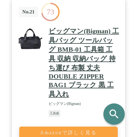
73
No.21
ビッグマン(Bigman) 工
具バッグ ツールバッ
グ BMB-01 工具箱 工
具 収納 収納バッグ 持
ち運び 布製 丈夫
DOUBLE ZIPPER
BAG1 ブラック 黒 工
具入れ
ビッグマン(Bigman)
search
工具袋
Amazonで詳しく見る