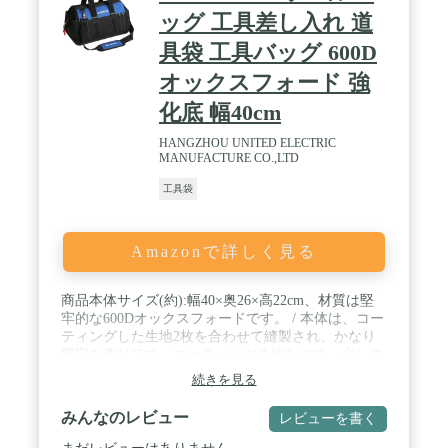
ッグ 工具差し入れ 道
具袋 工具バッグ 600D
オックスフォード 強
化底 幅40cm
HANGZHOU UNITED ELECTRIC
MANUFACTURE CO.,LTD
工具袋
Amazonで詳しく見る
商品本体サイズ(約):幅40×奥26×高22cm、材質は堅
牢的な600Dオックスフォードです。 / 本体は、コー
ティングした生地2枚を合わせて縫製され、かなり
堅牢な作りです。コーティング生地なので、少しの
雨でも問題なく防げます。シートはプラスチックで
続きを見る
本体生地に縫製され、形はしっかり保持していま
す。荷重が普通バッグより強いです。 / 持ち手に、
みんなのレビュー
レビューを書く
マジックテープが付いている足長いメッシュ敷材が
付いています。重さをバランスにして、手に優しい