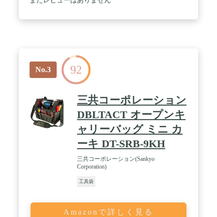
まだレビューはありません
です。ショルダ1本が付いて、肩にかかる荷重を最
小限に抑える設計、携帯しやすいです。 / バッグ内
側に八つポケットがあります。外側正面、背面及び
両側にいくつポケットが付いています。ポケットの
容量もそれぞれ違います、違うサイズの工具に対応
できます。外側ポケットは携帯電話や鍵など出し入
れの頻度が多い物の収納にも便利です。 / しっかり
92
としているサイズで、作業工具や中小の品物の収納
No.3
に適用です。メンテナンス作業や出張に大活躍で
す。当社製品には限定保証があります。 製品に問題
がある場合には、いつでもご連絡ください。
三共コーポレーション
DBLTACT オープンキ
ャリーバッグ ミニ カ
ーキ DT-SRB-9KH
三共コーポレーション(Sankyo
Corporation)
工具袋
Amazonで詳しく見る