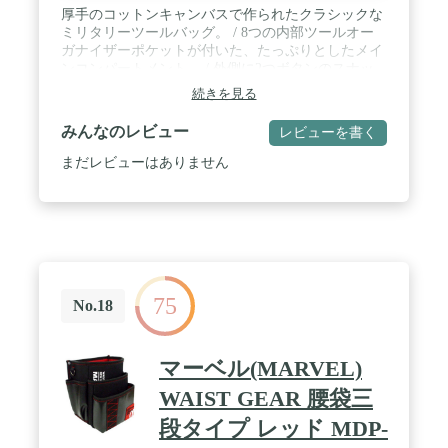
厚手のコットンキャンバスで作られたクラシックな
ミリタリーツールバッグ。 / 8つの内部ツールオー
ガナイザーポケットが付いた、たっぷりとしたメイ
ンコンパートメント。 / 外側に2つボタンのスナッ
プポケットがあり、小道具をすばやく出し入れでき
続きを見る
ます。 / 持ち運びに便利なキャンバスストラップと
フルレングスのナイロンファスナー開閉。 / 丈夫で
みんなのレビュー
レビューを書く
機能的なツールバッグ。サイズは11インチ×7インチ
×6インチ。
まだレビューはありません
75
No.18
マーベル(MARVEL)
WAIST GEAR 腰袋三
段タイプ レッド MDP-