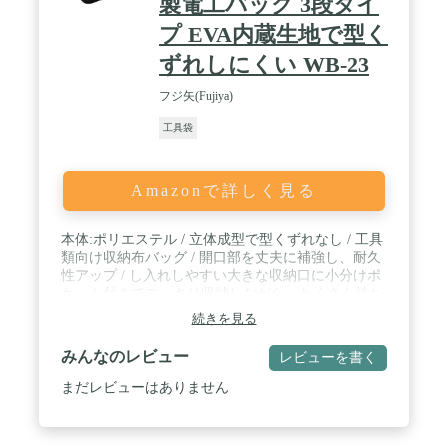
製電工バッグ 3段タイ
プ EVA内蔵生地で型く
ずれしにくい WB-23
フジ矢(Fujiya)
工具袋
Amazonで詳しく見る
本体:ポリエステル / 立体成型で型くずれなし / 工具
類向け収納布バッグ / 開口部を丈夫に補強し、耐久
性アップ / し入れしやすい大きな収納口に小分けポ
ケット付きでスッキリ収納しながら、たくさん持ち
運び出来る
続きを見る
みんなのレビュー
レビューを書く
まだレビューはありません