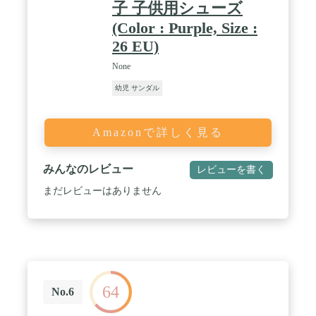
子 子供用シューズ
(Color : Purple, Size :
26 EU)
None
幼児 サンダル
Amazonで詳しく見る
みんなのレビュー
レビューを書く
まだレビューはありません
64
No.6