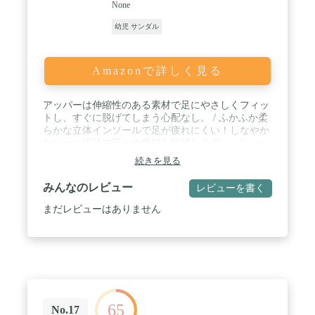
None
幼児 サンダル
Amazonで詳しく見る
アッパーは伸縮性のある素材で足にやさしくフィッ
トし、すぐに脱げてしまう心配なし。 / ふかふか柔
らかな立体インソールで足が疲れにくい！しなやか
なソール設計で足への負担を軽減します。 / シュー
ズの先部分の広い空間は足の指の動きをスムーズに
続きを見る
できるようにし、成長発育と認知発達によい！ / キ
ッズ シューズ 男の子 黒 ダンス 靴 黒 レインブーツ
みんなのレビュー
レビューを書く
女の子 20cm ドレス 靴下 女の子 ダンスシューズキ
ッズ サンダル 子供 冬 子供 サンダル 女の子 光る ガ
まだレビューはありません
ールズシューズ 20 ベビー スリッパ 13cm 運動靴 女
の子 20.5 ダンス 靴 白 ベビー靴男の子12.5cm ビー
チサンダル キッズ 女の子 サンダル キッズ 白 ダン
ス プリンセス シューズ 光る キッズシューズ 女の
子 13 キッズ サンダル 冬 女の子 サンダル キッズ
21cm 子供 靴 男の子 赤 サンダル キッズ 女の子 冬
ボーイズ シューズ 子供 サンダル ヒール 16cm プリ
65
ンセス 靴 16.5 / 運動靴 子供用 ビーチシューズ 子供
No.17