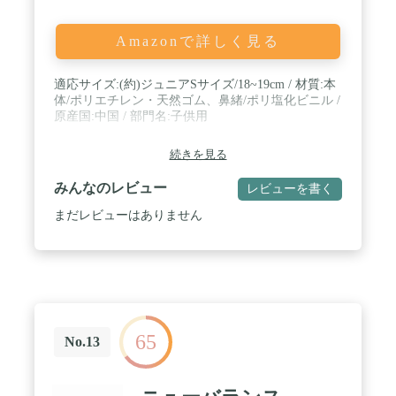
Amazonで詳しく見る
適応サイズ:(約)ジュニアSサイズ/18~19cm / 材質:本
体/ポリエチレン・天然ゴム、鼻緒/ポリ塩化ビニル /
原産国:中国 / 部門名:子供用
続きを見る
みんなのレビュー
レビューを書く
まだレビューはありません
65
No.13