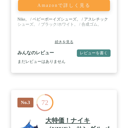
Amazonで詳しく見る
Nike。 / ベビーボーイズシューズ。 / アスレチック
シューズ。 / ブラック/ホワイト。 / 合成ゴム。
続きを見る
みんなのレビュー
レビューを書く
まだレビューはありません
72
No.3
大特価！ナイキ