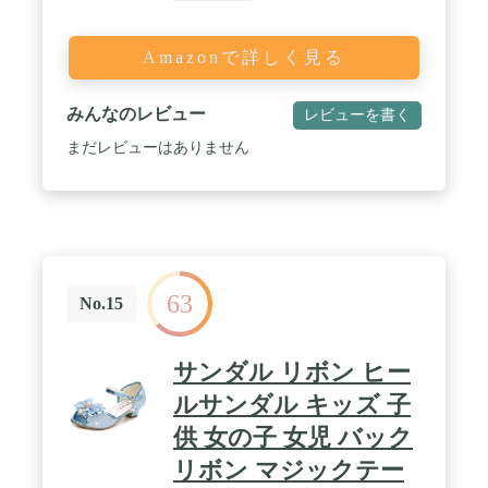
Amazonで詳しく見る
みんなのレビュー
レビューを書く
まだレビューはありません
63
No.15
サンダル リボン ヒー
ルサンダル キッズ 子
供 女の子 女児 バック
リボン マジックテー