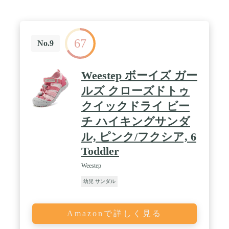
67
No.9
Weestep ボーイズ ガー
ルズ クローズドトゥ
クイックドライ ビー
チ ハイキングサンダ
ル, ピンク/フクシア, 6
Toddler
Weestep
幼児 サンダル
Amazonで詳しく見る