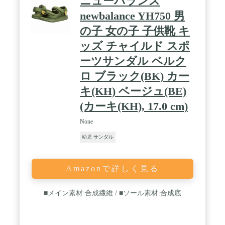
ニューバランス
newbalance YH750 男
の子 女の子 子供靴 キ
ッズ チャイルド スポ
ーツサンダル ベルク
ロ ブラック(BK) カー
キ(KH) ベージュ(BE)
(カーキ(KH), 17.0 cm)
None
幼児 サンダル
Amazonで詳しく見る
■メイン素材:合成繊維 / ■ソール素材:合成底