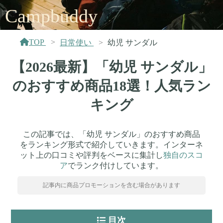
Campbuddy
TOP
日常使い
幼児 サンダル
【2026最新】「幼児 サンダル」
のおすすめ商品18選！人気ラン
キング
この記事では、「幼児 サンダル」のおすすめ商品
をランキング形式で紹介していきます。インターネ
ット上の口コミや評判をベースに集計し
独自のスコ
ア
でランク付けしています。
記事内に商品プロモーションを含む場合があります
目次