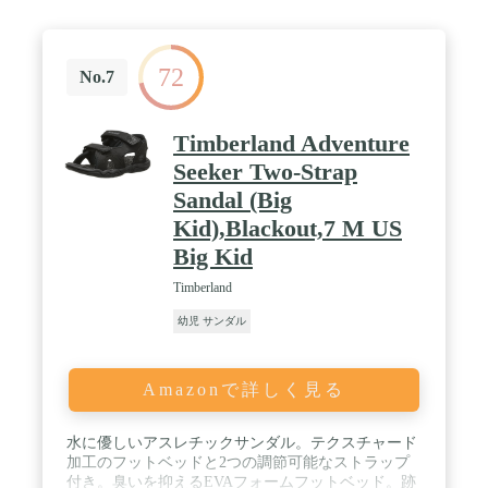
72
No.7
Timberland Adventure
Seeker Two-Strap
Sandal (Big
Kid),Blackout,7 M US
Big Kid
Timberland
幼児 サンダル
Amazonで詳しく見る
水に優しいアスレチックサンダル。テクスチャード
加工のフットベッドと2つの調節可能なストラップ
付き。臭いを抑えるEVAフォームフットベッド。跡