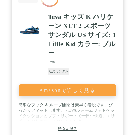
結婚式 子供 靴 女の子 16cm 子ども サンダル 女の子
17 ベビー シューズ 白 ドレスシューズ 女の子 シル
バー サンダル キッズ 女の子 17cm 男の子 運動靴
Teva キッズ K ハリケ
20cm キッズシューズ 女の子 16 サンダル キッズ 女
の子 おしゃれ フォーマル 靴 男の子 18 シューズ 子
ーン XLT 2 スポーツ
供用 レインブーツ 女の子 23センチ 子供 靴 フォー
サンダル US サイズ: 1
マル 男の子 キッズ 靴 白 サンダル キッズ 女の子
22.5cm キッズ 運動靴 女の子 ベビー靴下 女の子 12
Little Kid カラー: ブル
キッズ サンダル 女の子 20cm 女の子 運動靴 防水 サ
ンダル キッズ 男の子 24 レインブーツ 赤ちゃん プ
ー
リンセス 靴 14センチ
Teva
幼児 サンダル
Amazonで詳しく見る
簡単なフック & ループ開閉は素早く着脱でき、ぴ
ったりフィットします。 / EVAフォームフットベッ
ドクッションとソフトサポートで一日中快適。 / サ
ポートのためのナイロンシャンク。
続きを見る