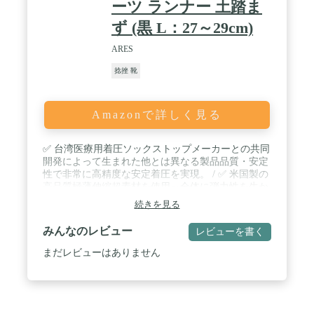
ーツ ランナー 土踏ま
ず (黒 L：27～29cm)
ARES
捻挫 靴
Amazonで詳しく見る
✅ 台湾医療用着圧ソックストップメーカーとの共同
開発によって生まれた他とは異なる製品品質・安定
性で非常に高精度な安定着圧を実現。 / ✅ 米国製の
高品質極薄伸縮超素材を使用～全体に弾力性を生か
した設計により運動時にも、仕事中にも足の動作を
続きを見る
妨げることなく毎日の生活に違和感なく、ご使用い
ただけます。 / ✅ 製造には医療用着圧ソックスで使
みんなのレビュー
レビューを書く
われている独製製造装置で培われたその技術をふん
だんに取り入れて製造。 / ✅ 製品の詳細着圧の確認
まだレビューはありません
にはスイス製分析装置で確認。 / ✅20-36mmHgの段
階着圧により、筋肉にぴったりとフィッティング。
足底足首に違和感を感じた時に。 / ✅他社品のよう
に、当初から着圧ムラがあったり、経年使用によっ
て着圧が変わったりすることがありません。 / ✅か