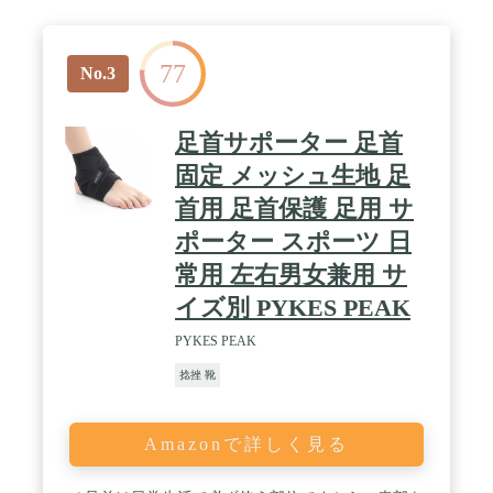
77
No.3
足首サポーター 足首
固定 メッシュ生地 足
首用 足首保護 足用 サ
ポーター スポーツ 日
常用 左右男女兼用 サ
イズ別 PYKES PEAK
PYKES PEAK
捻挫 靴
Amazonで詳しく見る