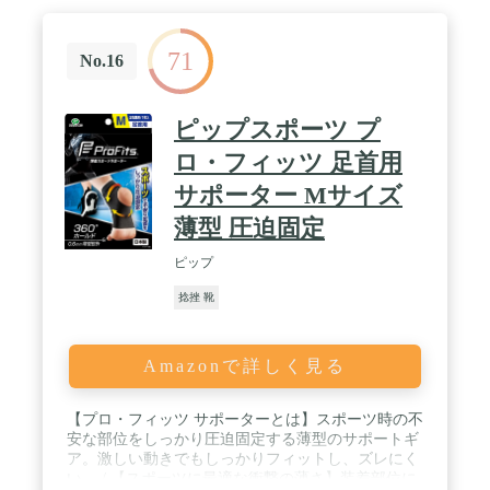
かとと足に強い負荷がかかった際の「ねじれ」や
「捻挫」に。 / ✅超薄手素材（75%ナイロン、25％
71
ポリウレタン）により、サンダルやスリッパ・スニ
No.16
ーカー・フォーマルシューズにもご使用いただけア
ンダーソックスとしてもご利用いただけます。ワー
クアウトの際も薄くて通気性がよく、湿気を逃しな
ピップスポーツ プ
がら土踏まずのサポートをしっかり行います。 / ✅
当製品は日本で企画立案され、医療用着圧ソックス
ロ・フィッツ 足首用
の台湾トップメーカと共同でその技術を元に開発さ
サポーター Mサイズ
れ、ARESブランドとして販売されています。 /
✅【ご購入後3カ月以内に不具合があった場合は無
薄型 圧迫固定
償交換】させていただきます。
ピップ
捻挫 靴
Amazonで詳しく見る
【プロ・フィッツ サポーターとは】スポーツ時の不
安な部位をしっかり圧迫固定する薄型のサポートギ
ア。激しい動きでもしっかりフィットし、ズレにく
い。 / 【スポーツに最適な衝撃の薄さ】装着部位に