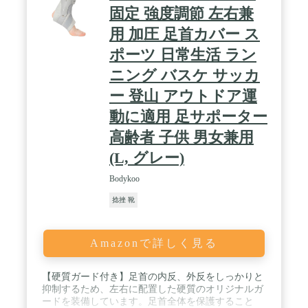
固定 強度調節 左右兼
用 加圧 足首カバー ス
ポーツ 日常生活 ラン
ニング バスケ サッカ
ー 登山 アウトドア運
動に適用 足サポーター
高齢者 子供 男女兼用
(L, グレー)
Bodykoo
捻挫 靴
Amazonで詳しく見る
【硬質ガード付き】足首の内反、外反をしっかりと
抑制するため、左右に配置した硬質のオリジナルガ
ードを装備しています。足首全体を保護すること