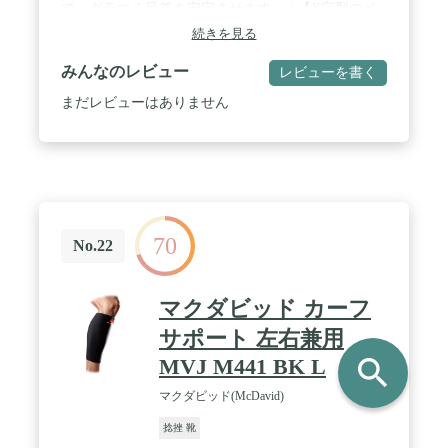
で、グラつく足首を安定させます。 / 【X字型のベ
ルト】生活テーピング理論に基づいた設計で、足首
続きを見る
部分にクロス状に施した強圧編みが、上下左右反対
方向にガチッと締められることで、足首の保護と安
みんなのレビュー
レビューを書く
定をサポートします。 / 【締めつけ感の調節が可
能】伸縮性がある素材を使用し、上下左右に伸縮す
まだレビューはありません
るため、装着時に違和感を感じることがありませ
ん。面のマジックテープの位置を変えることで、締
めつけ感の調整が可能です。 / 【高通気タイプ】通
気性の良いドライメッシュ編みを採用し、長時間着
用してもムレにくく、サラッと快適に使用できま
す。夏場に限らず、サポーターでのムレからくるか
ゆみなどに悩んでいる方にもおすすめの製品です。
70
/ 【快適な着用感】オープンヒール構造と肌側にメ
No.22
ッシュ生地を使用した3重構造で、ムレやベタつき
を抑えます。優れたフィット性と伸縮性があり、ス
ムーズな歩行をサポートします。また、靴を履いて
マクダビッド カーフ
も邪魔になりません。
サポート 左右兼用
search
MVJ M441 BK L
マクダビッド(McDavid)
捻挫 靴