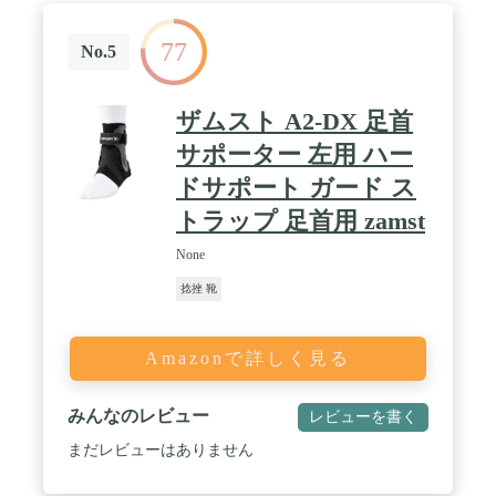
関節を十分にサポートし、足の筋肉の痛みや腫れを
和らげ、足の関節の不快感を解消します。足首サポ
77
ータは体重を支え、苦労している足を応援してあげ
No.5
ます。 / 「通気性と吸汗性を兼ね備えた足首サポー
タ」：足首サポータは高質量ポリウレタン素材を採
用しており、足首サポータの表面には細かい穴があ
ザムスト A2-DX 足首
ります、通気性を確保します。肌に優しくムレにく
いポリウレタン素材を使っている足用サポーター汗
サポーター 左用 ハー
の吸収も良く、運動中も快適に着用できます。軽量
ドサポート ガード ス
感と快適な装着感で長時間の使用にも適していま
す。 / 「薄型足首サポーター多様な適用場面」足首
トラップ 足首用 zamst
サポーターは靴下のような薄い形状で作られている
ため、仕事中でも自由に着用でき、立ち仕事の方に
None
最適です。 また、スポーツ時に足の筋肉や足首の関
節を保護するために装着することで、運動時のケガ
捻挫 靴
から足を守ることができます。 足に違和感のある人
が毎日履くことで、日中の仕事中の不快感を和らげ
ることができます。 / 【適用対象】足首サポーター
Amazonで詳しく見る
はドイツ先端技術を駆使したサポート装具として、
パフォーマンスレベルを落とさずにプレーできるた
め、NBAやブンデスリーガなどトップリーグで活躍
みんなのレビュー
レビューを書く
する選手から一般人まで、幅広い層に愛用されてい
るサポーターです。また、立ち仕事、外回り、外歩
まだレビューはありません
きの多い方、運動やスポーツ、アウトドアやよく歩
く方、底の薄い靴をご利用の方などにお勧めです。