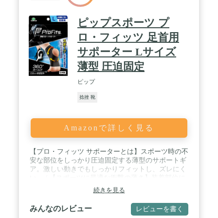
ピップスポーツ プ
ロ・フィッツ 足首用
サポーター Lサイズ
薄型 圧迫固定
ピップ
捻挫 靴
Amazonで詳しく見る
【プロ・フィッツ サポーターとは】スポーツ時の不
安な部位をしっかり圧迫固定する薄型のサポートギ
ア。激しい動きでもしっかりフィットし、ズレにく
い。 / 【スポーツに最適な衝撃の薄さ】装着部位に
合わせて素材にこだわり、薄さと圧迫力を両立。ご
続きを見る
わつかず、スポーツ時も動きを妨げない。 / 【快適
な着用感】通気性に優れ、ムレにくく快適な着用
みんなのレビュー
レビューを書く
感。つけていることを忘れるほどの薄さと快適性