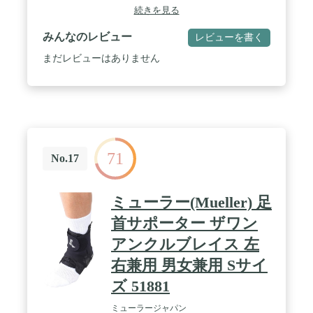
合わせて素材にこだわり、薄さと圧迫力を両立。ご
続きを見る
わつかず、スポーツ時も動きを妨げない。 / 【快適
な着用感】通気性に優れ、ムレにくく快適な着用
みんなのレビュー
レビューを書く
感。つけていることを忘れるほどの薄さと快適性
で、スポーツ中も違和感なく不安な部位をサポー
まだレビューはありません
ト。 / ウォーキング、ランニング、ハイキング、フ
ィットネスなどの軽い運動や、マラソン、ランニン
グ、ゴルフ、野球、テニス、サッカー、バスケット
ボール、バレーボール、ラグビーなどのスポーツに
最適。
71
No.17
ミューラー(Mueller) 足
首サポーター ザワン
アンクルブレイス 左
右兼用 男女兼用 Sサイ
ズ 51881
ミューラージャパン