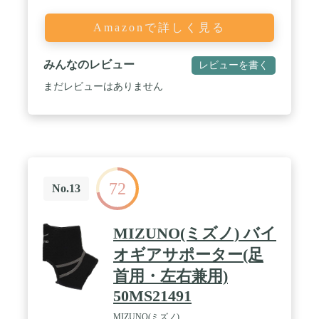
ング、サッカー、バレーボール、バスケットボール
等 のスポーツや、日常生活での移動や仕事時など、
Amazonで詳しく見る
スポーツ用途に加え日常生活でも使用出来る足首固
定サポーターです。 / 【子供用から大人用までの5
種類あり】適応サイズ：XSサイズ：21.5～22cm・S
みんなのレビュー
レビューを書く
サイズ：22.5～24cm・Mサイズ：24.5～26cm・Lサ
イズ：26.5～28cm・XLサイズ：28.5～29.5cm。幅
まだレビューはありません
広/甲高の方や腫れがある場合は1サイズ上のご使用
がお勧めです。子供にもご利用いただけるXSサイズ
と大人にもピッタリなXLサイズまで幅広く取り扱
っております。捻挫固定の為にくるぶしまでしっか
り固定できるサポーターです。
72
No.13
MIZUNO(ミズノ) バイ
オギアサポーター(足
首用・左右兼用)
50MS21491
MIZUNO(ミズノ)