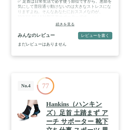
✅ 足首は日常生活で必ず使う部位ですから、患部を
気にして普段通り動けないのは大きなストレスにな
りますよね。そんなあなたにおススメなのが、
PYKES PEAK社製足首サポーターです。 / ✅
PYKES PEAK社製足首サポーターは、「足首」と
続きを見る
「足底」全体を覆って固定するのに加えて、X型の
ベルトが「踵」を保護します。この3つのピンポイ
みんなのレビュー
レビューを書く
ントな『固定』が、無意識のうちに行う余計な動き
を確実に抑えます。本当は患部を動かさないのが一
まだレビューはありません
番ですが、サポーターを付けて必要最低限以上の動
きを抑制しましょう。装着してスグに軽くなるのを
実感して頂けますよ＾＾ / ✅ ガッチリ固定できるの
に、締め付け感やツッパリ感をできるだけ軽減！ さ
らに、通気性が優れたメッシュ生地を採用。夏場な
どでもムレが少なく快適な付け心地ですよ！足首付
近は、もともと汗を多くかく部位ですが、このサポ
77
ーターなら長時間装着も違和感がありません。お客
No.4
様の声を受け改良を重ねた結果生まれたPYKES
PEAK社製足首サポーターをお試しください！ /
✅【足のサイズでの目安】Sサイズ：（16.5～21.5
Hankins（ハンキン
cm）／ Mサイズ：（21.5～26.5 cm）／ Lサイズ：
（27～31 cm）対応します。✅こちら男女兼用で、
ズ）足首 土踏まず ア
左右どちらにも使えます。カンタンに装着できるマ
ーチ サポーター 靴下
ジックテープ式ですので、お出かけ前でも時間をか
けずに、お使い頂けますよ♪ / ✅【安心のアフターサ