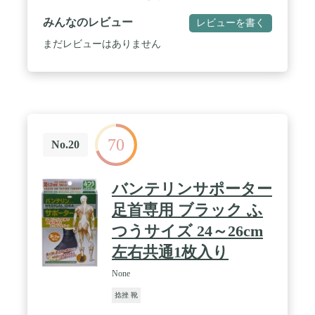
定。 / 肌面は優しく、外側はしっかりとサポートす
るのでズレにくくストレスフリーに歩行ができま
みんなのレビュー
レビューを書く
す。 / 適応サイズ：[Mサイズ]足首周り18～21(cm)
重量：15g 原産国：日本製 材質：[本体]ナイロン、
まだレビューはありません
ポリウレタン [ゴム]ポリエステル、ポリウレタン ※
左右兼用
70
No.20
バンテリンサポーター
足首専用 ブラック ふ
つうサイズ 24～26cm
左右共通1枚入り
None
捻挫 靴