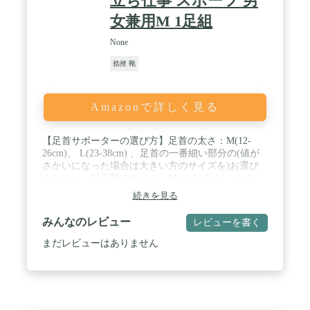
立ち仕事 スポーツ 男
ポート】：初期不良やサイズが合わない場合は、ご
気軽にご連絡下さい。
女兼用M 1足組
None
捻挫 靴
Amazonで詳しく見る
【足首サポーターの選び方】足首の太さ：M(12-
26cm)、 L(23-38cm) 、足首の一番細い部分の(値が
さかいになった場合は大きい方のサイズを)お選び
ください。対応靴のサイズ：M(21-25.5cm)、 L(26-
29cm) ※2サイズに該当する場合は、大きい方のサ
続きを見る
イズをおすすめします。※本製品は適度な圧力で効
果が出来ます、初めて着る時は少しきついかもしれ
みんなのレビュー
レビューを書く
ませんので、ちょっとゆったりな使用感を好む、甲
高、足の幅がい方は、ワンサイズ上を選択してくだ
まだレビューはありません
さい。 / 「足首サポータ違和感を和らげる秘密」：
ドイツ製の精密機器を使用し、より密度の高い足用
サポーター、脱落しにくい、適度な圧迫感でより均
一な履き心地を実現しました。足首用サポーター
は、直接圧力の物理的原理を応用して、足の筋肉や