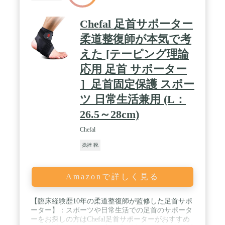
Chefal 足首サポーター
柔道整復師が本気で考
えた [テーピング理論
応用 足首 サポーター
］足首固定保護 スポー
ツ 日常生活兼用 (L：
26.5～28cm)
Chefal
捻挫 靴
Amazonで詳しく見る
【臨床経験歴10年の柔道整復師が監修した足首サポ
ーター】：スポーツや日常生活での足首のサポータ
ーをお探しの方はChefal足首サポーターがおすすめ