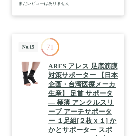
で、スポーツ中も違和感なく不安な部位をサポー
まだレビューはありません
ト。 / ウォーキング、ランニング、ハイキング、フ
ィットネスなどの軽い運動や、マラソン、ランニン
グ、ゴルフ、野球、テニス、サッカー、バスケット
ボール、バレーボール、ラグビーなどのスポーツに
最適。
71
No.15
ARES アレス 足底筋膜
対策サポーター 【日本
企画・台湾医療メーカ
生産】 足首 サポータ
― 極薄 アンクルスリ
ーブ アーチサポータ
ー １足組[２枚ｘ１] か
かとサポーター スポ