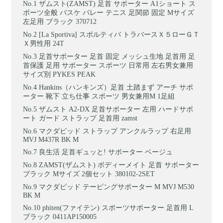
ザムスト(ZAMST) 足首 サポーター A1ショート ス
ポーツ全般 バスケ バレー テニス 足関節 固定 Mサイズ
左足用 ブラック 370712
[La Sportiva] スポルティバ トラバースＸ５ローＧＴ
Ｘ男性用 24T
足首サポーター 足首 固定 メッシュ生地 足首用 足
首保護 足用 サポーター スポーツ 日常用 左右男女兼用
サイズ別 PYKES PEAK
Hankins（ハンキンズ）足首 土踏まず アーチ サポ
ーター 靴下 立ち仕事 スポーツ 男女兼用M 1足組
ザムスト A2-DX 足首サポーター 左用 ハードサポ
ート ガード ストラップ 足首用 zamst
マクダビッド ストラップ アンクルラップ 右足用
MVJ M437R BK M
良生活 足首ギュッと! サポーター ベージュ
ZAMST(ザムスト) ボディーメイト 足首 サポーター
ブラック Mサイズ 2個セット 380102-2SET
マクダビッド テーピングサポーター M MVJ M530
BK M
phiten(ファイテン) スポーツサポーター 足首用 L
ブラック 0411AP150005