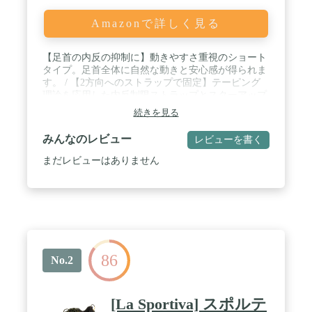
Amazonで詳しく見る
【足首の内反の抑制に】動きやすさ重視のショート
タイプ。足首全体に自然な動きと安心感が得られま
す。 / 【2方向へのストラップで固定】テーピング
理論を応用した内反制限ストラップとスターアップ
ストラップで固定します / 【足の形状になじむステ
続きを見る
ーが的確にフィット】足の形状になじむステーが的
確にフィット / 【薄くてムレにくい、快適な装着
みんなのレビュー
レビューを書く
感】通気性に優れ、防臭機能を備えた素材を採用し
ました。 / 素材:ナイロン・ポリエステル・ポリウレ
まだレビューはありません
タン・天然ゴム ※ラテックス含む・ポリエチレン
86
No.2
[La Sportiva] スポルテ