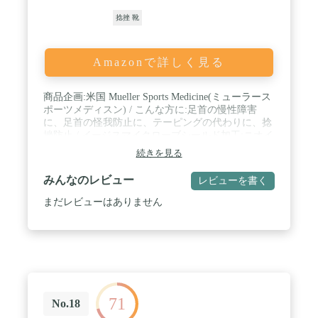
捻挫 靴
Amazonで詳しく見る
商品企画:米国 Mueller Sports Medicine(ミューラース
ポーツメディスン) / こんな方に:足首の慢性障害
に、足首の怪我防止に、テーピングの代わりに、捻
挫防止 / イージスマイクローブシールド加工:ニオイ
の原因菌を制御 / ラテックスフリー:有害物質やアレ
続きを見る
ルギーを起こす成分を使用しておらず、お肌に安心
な製品 / レースアップ構造:強い固定力 / フィギュア
みんなのレビュー
レビューを書く
8ストラップ:足首をテーピングのように固定、スト
ラップについているラバー素材が交差したストラッ
まだレビューはありません
プのズレを防ぎ、高い固定力を発揮 / 使い方のポイ
ント:練習や試合の合間1時間を目安にストラップを
巻きなおすことで、安定した固定力を保ちます / ス
トラップ:非伸縮素材でねじれを防止<br>サイズ:靴
のサイズ25cm~27cm<br>*シューズサイズと同じで
す
71
No.18