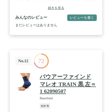
です。 癖になったら何度も繰り返しやすい足首捻挫
に対して、着用により・負担を軽減・日常生活で使
続きを見る
いやすい・予防トレーニングが出来る、 最も大事な
3点を兼ね揃えている薄型足首用サポーターです。 /
みんなのレビュー
レビューを書く
【両足兼用で運動靴も普段履きの靴も履ける】：普
段履きのスニーカーやスーツ靴など、お仕事や日常
まだレビューはありません
生活でもしっかりご使用いただけかつ固定力も落ち
ないよう、 絶妙な分厚さでとても使用しやすい足用
サポーターです。運動時はもちろんのこと、日常で
過ごす際に無理をされて症状が悪化してしまうケー
スが非常に多いです。 日常生活でしっかり着用し足
への負担を軽減してきましょう。 / 【通気性も◎固
定力も強く外れにくい薄型バンド】：ベルトが短く
72
前で止まる他社製品と比べてChefalは足首全体を保
No.12
護出来る位ベルトが長く、しっかり固定出来るので
動いていて外れる事もなく足首サポートが快適で、
足首固定保護の大事な点も兼ね備えています。。足
バウアーファインド
首さぽーたーは子ども用サイズのSサイズからLサイ
ズまで揃えておりキッズジュニアから大人まで、 ア
マレオ TRAIN 黒 左＝
ンクルサポーターは幅広い年齢の方にご使用頂いて
1 62090507
おります。こども用さぽーたーはランニングやサッ
カー等々幅広いスポーツにも対応しております。ス
Bauerfeind
ポーツ用としても使用するのにお勧めな足首サポー
ターです。 / 【Chefal足サポーターは仕事・家事・
捻挫 靴
スポーツなどあらゆる面で使用できます】：ランニ