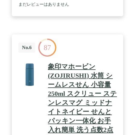
冷たさをキープ。いつでも冷たい飲み物を楽しめま
まだレビューはありません
す。 / 【ワンタッチオープン&直飲み】ロックを下
げながらボタンを押すだけ。簡単に開けられるので
スポーツする人にもぴったり! "氷をそもまま入れら
れる! "直径約5cmの経口で大き目の氷をそもまま入
れられるので、氷が溶けにくく、飲み物の味が薄ま
りにくい。部活動などで氷を持ち運ぶにも便利。衝
撃に強い側面! 側面部分は衝撃に強く、不意な落下
87
にも安心。閉めたファスナーを覆えるファスナーガ
No.6
ードでボトルが落ちるのを防ぎます。 / 【少ないパ
ーツで手間がかからない】パーツはたったの3つ! 洗
い物が少ないので、手間がかからず、忙しいお母さ
象印マホービン
んもにも安心設計。【気になったらいつでも交換ス
ペアパッキン付き! 】ふたパッキンと栓パッキンの
(ZOJIRUSHI) 水筒 シ
スペアがセットに、汚れが気になった時や破損した
ームレスせん 小容量
時などもすぐに交換ができて、いつでも清潔を保て
ます。 / 【商品詳細】サイズ(カバー込みサイズ):幅
250ml スクリュー ステ
12.4×奥行9.3×高さ27.5cm(約) 質量:約510g 実容量:約
1.0L 保冷効力:9度以下(6時間) 選べる2カラー:レッ
ンレスマグ ミッドナ
ド/ブルー
イトネイビー せんと
パッキン一体化 お手
入れ簡単 洗う点数2点