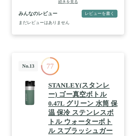
続きを見る
す。 / 保冷効力(6時間):7℃以下 ※保冷効力とは、室
温20度±2度において、製品に冷水をせん下端まで満
みんなのレビュー
レビューを書く
たし、縦置きにした状態で水温が4度±1度のときか
ら6時間放置した場合における水の温度です。 / 本
まだレビューはありません
体丸洗いOK / なめらか飲み口 / 軽量モデル
77
No.13
STANLEY(スタンレ
ー) ゴー真空ボトル
0.47L グリーン 水筒 保
温 保冷 ステンレスボ
トル ウォーターボト
ル スプラッシュガー