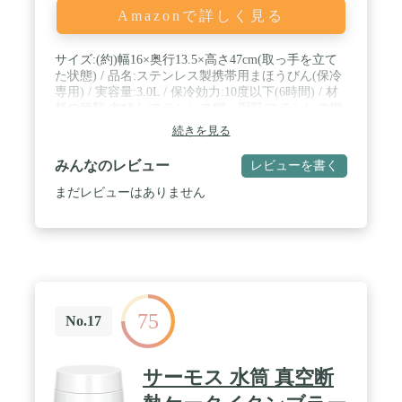
Amazonで詳しく見る
サイズ:(約)幅16×奥行13.5×高さ47cm(取っ手を立て
た状態) / 品名:ステンレス製携帯用まほうびん(保冷
専用) / 実容量:3.0L / 保冷効力:10度以下(6時間) / 材
料の種類:内びん/ステンレス鋼、胴部/ステンレス鋼
(アクリル樹脂塗装)、ふた栓本体/ポリプロピレン、
続きを見る
キャップ/ABS樹脂、開閉ボタン・ロックレバー/ポ
リアセタール、パッキン・飲み口パッキン/シリコー
みんなのレビュー
レビューを書く
ンゴム、底キャップ/シリコーンゴム、ハンドル/ポ
リプロピレン
まだレビューはありません
75
No.17
サーモス 水筒 真空断