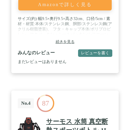
Amazonで詳しく見る
サイズ(約):幅9.5×奥行9.5×高さ32cm、口径/5cm / 素
材・材質:本体/ステンレス鋼、胴部/ステンレス鋼(ア
クリル樹脂塗装)、 フタ・キャップ本体/ポリプロピ
レン、フタパッキン・シールパッキン/シリコーン、
ポーチ外生地/ポリウレタン・ポリエステル、ポーチ
続きを見る
内生地/ポリエステル、クッション/発泡ポリエチレ
ン / 生産国:中国 / 容量:1.5L / 保冷効力:9度以下 (6時
みんなのレビュー
レビューを書く
間)
まだレビューはありません
87
No.4
サーモス 水筒 真空断