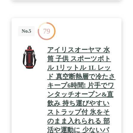
79
No.5
アイリスオーヤマ 水
筒 子供 スポーツボト
ル 1リットル 1L レッ
ド 真空断熱層で冷たさ
キープ6時間! 片手でワ
ンタッチオープン&直
飲み 持ち運びやすい
ストラップ付 氷をそ
のまま入れられる 部
活や運動に 少ないパ