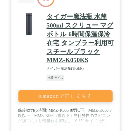
タイガー魔法瓶 水筒
500ml スクリュー マグ
ボトル 6時間保温保冷
在宅 タンブラー利用可
スチールブラック
MMZ-K050KS
タイガー魔法瓶(TIGER)
水筒 サイズ
Amazonで詳しく見る
保冷効力(6時間):MMZ-K035 8度以下、MMZ-K050 7
度以下、MMZ-K060 7度以下 / 当社独自のスピニン
グ加工により軽量化を実現し、0.35Lサイズは約
170g、0.5Lサイズは約190g、0.6Lサイズは約230g