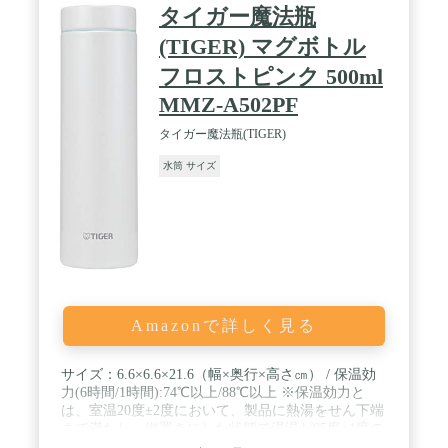
タイガー魔法瓶
(TIGER) マグボトル
フロストピンク 500ml
MMZ-A502PF
タイガー魔法瓶(TIGER)
水筒 サイズ
Amazonで詳しく見る
サイズ：6.6×6.6×21.6（幅×奥行×高さ㎝） / 保温効
力(6時間/1時間):74℃以上/88℃以上 ※保温効力と
は、室温20度±2度において、製品に熱湯をせん下端
まで満たし、縦置きにした状態で湯温が95度±1度の
ときから6時間放置した場合における湯の温度で