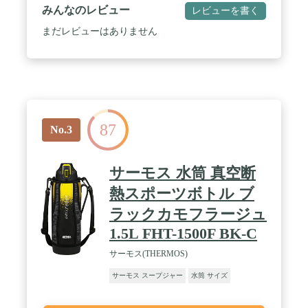
持ち運びもラクラク。 / 【魔法瓶構造で高い保温/保
みんなのレビュー
レビューを書く
冷力】保温効力:71度以上(6時間) / 保冷効力:9度以下
(6時間) / 原産国:中国
まだレビューはありません
87
No.3
サーモス 水筒 真空断
熱スポーツボトル ブ
ラックカモフラージュ
1.5L FHT-1500F BK-C
サーモス(THERMOS)
サーモス スープジャー
水筒 サイズ