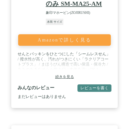
のみ SM-MA25-AM
象印マホービン(ZOJIRUSHI)
水筒 サイズ
Amazonで詳しく見る
せんとパッキンをひとつにした「シームレスせん」
/ 撥水性が高く、汚れがつきにくい「ラクリアコー
トプラス」 / まほうびん構造で高い保温・保冷力 /
丸みのあるなめらか飲み口 / 本体丸洗いOK！
続きを見る
みんなのレビュー
レビューを書く
まだレビューはありません