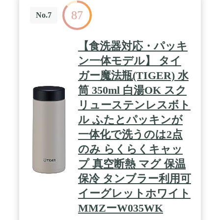
87
No.7
【食洗器対応・パッキ
ン一体モデル】 タイ
ガー魔法瓶(TIGER) 水
筒 350ml 白湯OK スク
リューステンレスボト
ル ふたとパッキンが
一体化で洗うのは2点
のみ らくらくキャッ
プ 真空断熱 マグ 保温
保冷 タンブラー利用可
イーグレットホワイト
MMZーW035WK