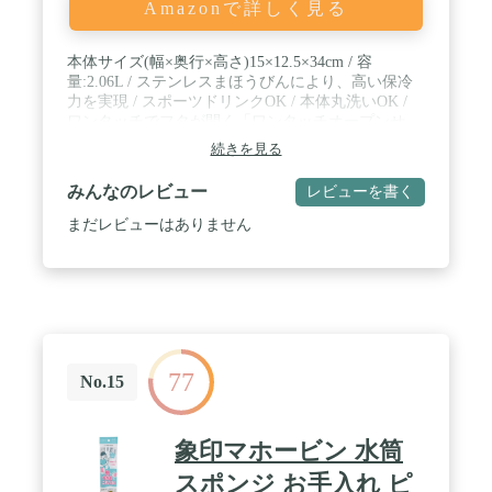
Amazonで詳しく見る
本体サイズ(幅×奥行×高さ)15×12.5×34cm / 容
量:2.06L / ステンレスまほうびんにより、高い保冷
力を実現 / スポーツドリンクOK / 本体丸洗いOK /
ワンタッチでフタが開く「ワンタッチオープンせ
ん」 / 汚れがつきにくくニオイが残りにくい「内面
続きを見る
フッ素コート」
みんなのレビュー
レビューを書く
まだレビューはありません
77
No.15
象印マホービン 水筒
スポンジ お手入れ ピ