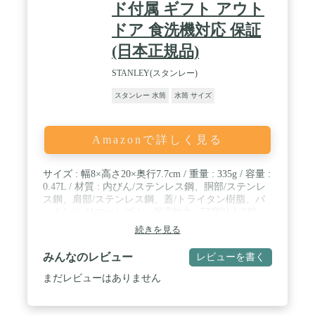
ド付属 ギフト アウト
ドア 食洗機対応 保証
(日本正規品)
STANLEY(スタンレー)
スタンレー 水筒
水筒 サイズ
Amazonで詳しく見る
サイズ : 幅8×高さ20×奥行7.7cm / 重量 : 335g / 容量 :
0.47L / 材質 : 内びん/ステンレス鋼、胴部/ステンレ
ス鋼、肩部/ステンレス鋼、蓋/トライタン樹脂、パ
ッキン/シリコーンゴム / 保温効力 : 57度以上/6時
間、保冷効力 : 8度以下/6時間
続きを見る
みんなのレビュー
レビューを書く
まだレビューはありません