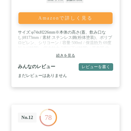
Amazonで詳しく見る
サイズ:φ74xH226mm※本体の高さ(蓋、飲み口な
し)H173mm / 素材:ステンレス鋼(粉体塗装)、ポリプ
ロピレン、シリコーン / 容量:500ml / 保温効力:69度
以上(6時間)・保冷効力:7度以下(6時間) / 原産国:中
国
続きを見る
みんなのレビュー
レビューを書く
まだレビューはありません
78
No.12