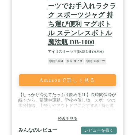
ーツでお手入れラクラ
ク スポーツジャグ 持
ち運び便利 マグボト
ル ステンレスボトル
魔法瓶 DB-1000
アイリスオーヤマ(IRIS OHYAMA)
水筒750ml
水筒 サイズ
水筒 スポーツ
Amazonで詳しく見る
【しっかり冷えてたっぷり飲める1L】長時間保冷が
続くから、部活や運動、学校や催し物、スポーツの
水分補給、山登りやアウトドアにおすすめ! 持ち運
びやすいストラップ付きでいつでもどこでも水分補
給。 / 【真空断熱層で6時間冷たさキープ! 】外びん
続きを見る
と内びんの間の真空断熱層が冷たさキープ。飲み物
の冷たさを逃しにくく、外の熱を中に伝えにくい。
みんなのレビュー
レビューを書く
だから保冷効果6時間持続! たっぷりの飲料も6時間