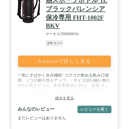
熱スポーツボトル 1L
ブラックバレンシア
保冷専用 FHT-1002F
BKV
サーモス(THERMOS)
水筒 サイズ
Amazonで詳しく見る
一気にすばやく水分補給! ゴクゴク飲める飲み口採
用。ソコの耐久性がアップ。 / サイズ(約):幅8×奥行
き8.5×高さ27.5cm、本体重量(約):500ｇ、容量:1L、
スポーツ飲料OK / 保冷効力:9℃以下(6時間) / 素材・
材質:内びん/ステンレス鋼 、 胴部/ステンレス鋼(ア
続きを見る
クリル樹脂塗装) 、 フタ・キャップ本体/ポリプロピ
レン 、 フタパッキン・シールパッキン/シリコーン
みんなのレビュー
レビューを書く
ゴム 、 ポーチ外生地/ポリウレタン・ポリエステル
、 ポーチ内生地/ポリエステル 、 クッション/発泡
まだレビューはありません
ポリエチレン / 原産国:フィリピン