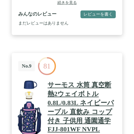
と、軽さが魅力の「夢重カ(むじゅうりょく)ボト
続きを見る
ル」で、おでかけ時の持ち運びに最適。 / 容
量:MMZ-K035 0.35L、MMZ-K050 0.5L、MMZ-K060
みんなのレビュー
レビューを書く
0.6L / 保温効力(6時間):MMZ-K035 69度以上、MMZ-
K050 74度以上、MMZ-K060 76度以上 / SIAA(抗菌製
まだレビューはありません
品技術協議会)認証の抗菌加工せん / 保冷効力(6時
間):7度以下 / ステンレスの清潔さと飲み心地の良さ
を両立させた、なめらか飲み口。飲み口上部をカー
ルさせることで、マグカップのような口あたりを再
現しました。
81
No.9
サーモス 水筒 真空断
熱2ウェイボトル
0.8L/0.83L ネイビーパ
ープル 直飲み コップ
付き 子供用 通園通学
FJJ-801WF NVPL