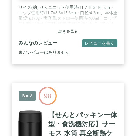
サイズ(約):せんユニット使用時/11.7×8.6×16.5cm・
コップ使用時/11.7×8.6×15.3cm・口径/4.2cm、本体重
量(約):370g / 実容量:ストロー使用時/400ml、コップ
使用時/360ml / 素材･材質:本体/ステンレス (アクリ
ル樹脂塗装)、保冷専用せんユニット・コップ・中
続きを見る
せん・片・ストロー/ポリプロピレン、飲み口/シリ
コーンゴム、パッキン・底ゴム/シリコーンゴム / 生
みんなのレビュー
レビューを書く
産国:中国 / 保温効力(中せんセット・コップ使用時
のみ):6時間/68度以上、保冷効力(保冷専用せんユニ
まだレビューはありません
ット/中せんセット・コップ使用時):6時間/10度以下
98
No.2
【せんとパッキン一体
型・食洗機対応】サー
モス 水筒 真空断熱ケ