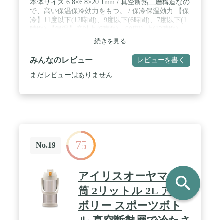
本体サイズ:6.8×6.8×20.1mm / 真空断熱二層構造なの
で、高い保温保冷効力をもつ。 / 保冷保温効力:【保
冷】11度以下(12時間)、9度以下(6時間)、7度以下(1
時間) 【保温】度以上(6時間)、60度以上(12時間)、
73度以上(6時間)、89度以上(1時間) / 飲み口:牛乳瓶
続きを見る
をモデルにデザインされた、360度どこからでも飲
みやすいすぐれもの / 口径:デザイン重視でも、家庭
みんなのレビュー
レビューを書く
用の氷はしっかり入ります。 / フタ:シリコンゴムが
ついていて、小さ目だから女性でも開けやすい / 牛
まだレビューはありません
乳瓶をモデルにしたmosh! (モッシュ! )は、一味違う
シンプルなオンリーワンデザイン。 / 本体サイ
ズ:6.8×6.8×20.1mm / 真空断熱二層構造なので、高い
保温保冷効力をもつ。 / 保冷保温効力:【保冷】11度
以下(12時間)、9度以下(6時間)、7度以下(1時間)
【保温】度以上(6時間)、60度以上(12時間)、73度以
上(6時間)、89度以上(1時間) / 飲み口:牛乳瓶をモデ
75
ルにデザインされた、360度どこからでも飲みやす
No.19
いすぐれもの / 口径:デザイン重視でも、家庭用の氷
はしっかり入ります。 / フタ:シリコンゴムがついて
いて、小さ目だから女性でも開けやすい / 牛乳瓶を
アイリスオーヤマ 水
search
モデルにしたmosh! (モッシュ! )は、一味違うシンプ
ルなオンリーワンデザイン。
筒 2リットル 2L アイ
ボリー スポーツボト