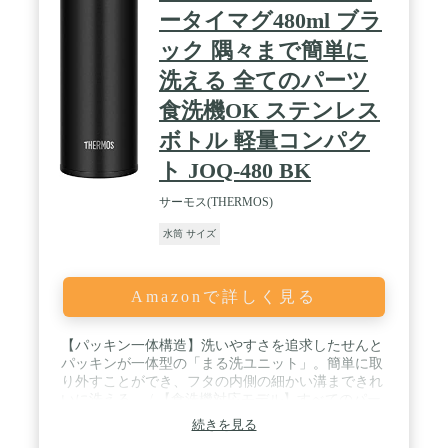
ータイマグ480ml ブラ
ック 隅々まで簡単に
洗える 全てのパーツ
食洗機OK ステンレス
ボトル 軽量コンパク
ト JOQ-480 BK
サーモス(THERMOS)
水筒 サイズ
Amazonで詳しく見る
【パッキン一体構造】洗いやすさを追求したせんと
パッキンが一体型の「まる洗ユニット」。簡単に取
り外すことができ、フタの内側の細かい溝まできれ
いに洗える。 / 【食洗機対応モデル】すべてのパー
ツが食洗機対応。お手入れ簡単。 / 【軽くて持ち運
続きを見る
びやすい】本体重量(約):200g 軽量コンパクト設計で