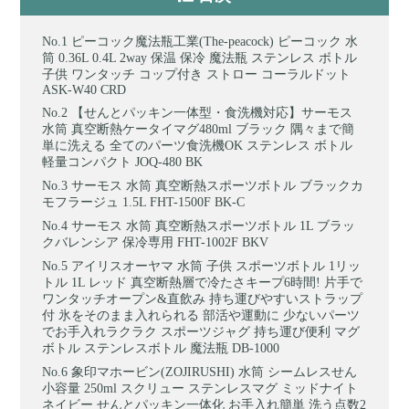
ピーコック魔法瓶工業(The-peacock) ピーコック 水
筒 0.36L 0.4L 2way 保温 保冷 魔法瓶 ステンレス ボトル
子供 ワンタッチ コップ付き ストロー コーラルドット
ASK-W40 CRD
【せんとパッキン一体型・食洗機対応】サーモス
水筒 真空断熱ケータイマグ480ml ブラック 隅々まで簡
単に洗える 全てのパーツ食洗機OK ステンレス ボトル
軽量コンパクト JOQ-480 BK
サーモス 水筒 真空断熱スポーツボトル ブラックカ
モフラージュ 1.5L FHT-1500F BK-C
サーモス 水筒 真空断熱スポーツボトル 1L ブラッ
クバレンシア 保冷専用 FHT-1002F BKV
アイリスオーヤマ 水筒 子供 スポーツボトル 1リッ
トル 1L レッド 真空断熱層で冷たさキープ6時間! 片手で
ワンタッチオープン&直飲み 持ち運びやすいストラップ
付 氷をそのまま入れられる 部活や運動に 少ないパーツ
でお手入れラクラク スポーツジャグ 持ち運び便利 マグ
ボトル ステンレスボトル 魔法瓶 DB-1000
象印マホービン(ZOJIRUSHI) 水筒 シームレスせん
小容量 250ml スクリュー ステンレスマグ ミッドナイト
ネイビー せんとパッキン一体化 お手入れ簡単 洗う点数2