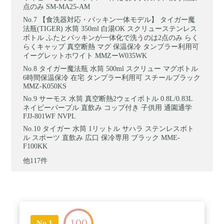
点のみ SM-MA25-AM
【食洗器対応・パッキン一体モデル】 タイガー魔
法瓶(TIGER) 水筒 350ml 白湯OK スクリューステンレス
ボトル ふたとパッキンが一体化で洗うのは2点のみ らく
らくキャップ 真空断熱 マグ 保温保冷 タンブラー利用可
イーグレットホワイト MMZーW035WK
タイガー魔法瓶 水筒 500ml スクリュー マグボトル
6時間保温保冷 在宅 タンブラー利用可 スチールブラック
MMZ-K050KS
サーモス 水筒 真空断熱2ウェイボトル 0.8L/0.83L
ネイビーパープル 直飲み コップ付き 子供用 通園通学
FJJ-801WF NVPL
タイガー 水筒 1リットル サハラ ステンレスボト
ル スポーツ 直飲み 広口 保冷専用 ブラック MME-
F100KK
他117件
100
No.1