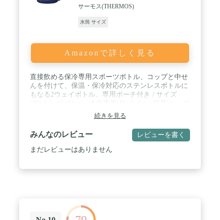
サーモス(THERMOS)
水筒 サイズ
Amazonで詳しく見る
直接飲める保冷専用スポーツボトル、コップと中せ
んを付けて、保温・保冷対応のステンレスボトルに
もなる2ウェイボトル。専用ポーチ付き / サイズ
(約):8.5×10×24cm、本体重量(約):0.4kg、容量:コップ
使用時/800ml、キャップユニット使用時/830ml / 原
続きを見る
産国:マレーシア / 保温効力:(中せん使用時)72℃以上
(6時間)/保冷効力:(キャップユニット使用時)9℃以下
みんなのレビュー
レビューを書く
(6時間) / 素材・材質:内びん:ステンレス鋼 / 胴部:ス
テンレス鋼(アクリル樹脂塗装) / コップ、中せん、
まだレビューはありません
フタ・キャップ本体:ポリプロピレン / フタパッキン
(中せん)、フタパッキン(キャップユニット)、せん
パッキン、シールパッキン:シリコーンゴム / 【ポー
チ】外生地、内生地:ポリエステル / クッション:発
泡ポリエチレン
79
No.10