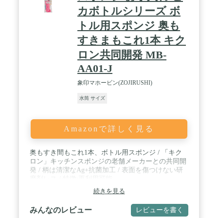
カボトルシリーズ ボ
トル用スポンジ 奥も
すきまもこれ1本 キク
ロン共同開発 MB-
AA01-J
象印マホービン(ZOJIRUSHI)
水筒 サイズ
Amazonで詳しく見る
奥もすき間もこれ1本、ボトル用スポンジ / 「キク
ロン」キッチンスポンジの老舗メーカーとの共同開
発 / 柄は清潔なAg+抗菌加工 / 表面を傷つけない研
磨剤レス / 特徴:再利用可能
続きを見る
みんなのレビュー
レビューを書く