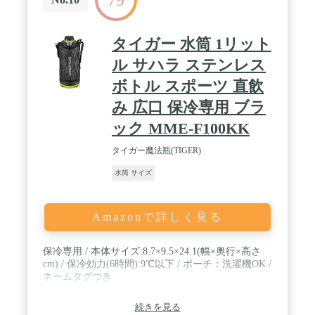
タイガー 水筒 1リット
ル サハラ ステンレス
ボトル スポーツ 直飲
み 広口 保冷専用 ブラ
ック MME-F100KK
タイガー魔法瓶(TIGER)
水筒 サイズ
Amazonで詳しく見る
保冷専用 / 本体サイズ:8.7×9.5×24.1(幅×奥行×高さ
cm) / 保冷効力(6時間):9℃以下 / ポーチ：洗濯機OK /
ネームタグつき
続きを見る