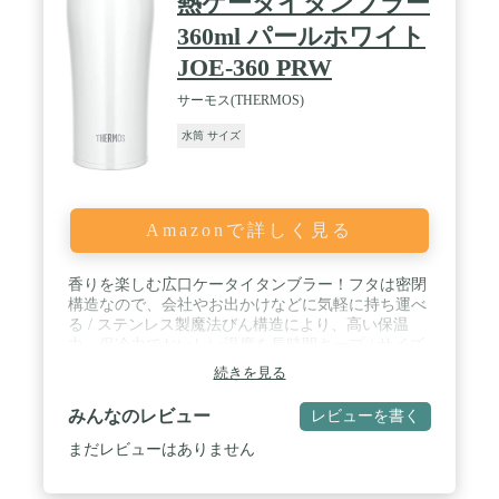
熱ケータイタンブラー
360ml パールホワイト
JOE-360 PRW
サーモス(THERMOS)
水筒 サイズ
Amazonで詳しく見る
香りを楽しむ広口ケータイタンブラー！フタは密閉
構造なので、会社やお出かけなどに気軽に持ち運べ
る / ステンレス製魔法びん構造により、高い保温
力・保冷力でおいしい温度を長時間キープ / サイズ
(約):7.5×7.5×17.5cm、本体重量(約):200g、容
続きを見る
量:360ml / 保温効力:68度以上（6時間）/保冷効力:10
度以下（6時間） / 生産国:中国
みんなのレビュー
レビューを書く
まだレビューはありません