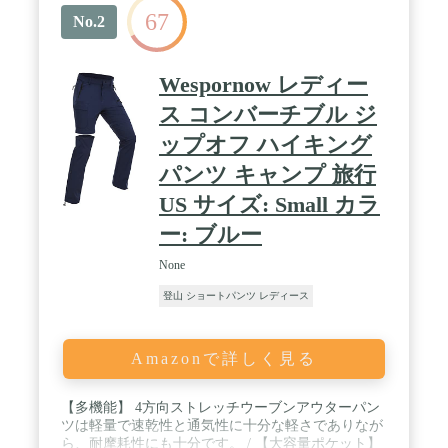
67
No.2
Wespornow レディー
ス コンバーチブル ジ
ップオフ ハイキング
パンツ キャンプ 旅行
US サイズ: Small カラ
ー: ブルー
None
登山 ショートパンツ レディース
Amazonで詳しく見る
【多機能】 4方向ストレッチウーブンアウターパン
ツは軽量で速乾性と通気性に十分な軽さでありなが
ら、耐摩耗性にも十分です。 / 【大容量ポケット】