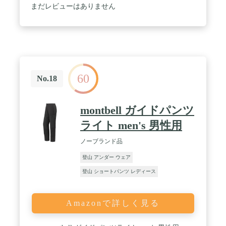
【開脚もラクラク180度】・・・パンツはガゼット
まだレビューはありません
クロッチ仕様にすることでストレスなく可動域を確
保。日常からスポーツまでボーダレスに。 / 透湿に
すぐれた素材使用でアクティブシーンでも蒸れにく
い！透湿性8,000g/m2 / 【使いやすい機能】・・・ウ
ェビングベルトでウエストサイズ簡単調整。バック
ルも着脱ラクラク。両サイドにポケット付き。
60
No.18
montbell ガイドパンツ
ライト men's 男性用
ノーブランド品
登山 アンダー ウェア
登山 ショートパンツ レディース
Amazonで詳しく見る