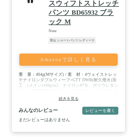
スウィフトストレッチ
パンツ BD65932 ブラ
ック M
None
登山 ショートパンツ レディース
Amazonで詳しく見る
重 量：404g(Mサイズ) / 素 材：4ウェイストレッ
チナイロンダブルウィーブ+GTT DWR(耐久撥水)加
工 (メイン)169g/m2、ナイロン87％、ポリウレタン
13％ (補強部)220g/m2、ナイロン90％、ポリウレタ
ン10％ / フィット：レギュラー / サイズ(cm)：ウエ
続きを見る
スト XS=68.5-72.5、S=73.5-79、M=80-86.5、L=87.5-
95.5 ヒップ XS=85-89、S=90-95.5、M=96.5-103、
みんなのレビュー
レビューを書く
L=104-112 ※数値は身体の寸法で服の実寸ではあり
ません。
まだレビューはありません