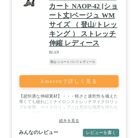
カート NAOP-42 [ショ
ート丈]ベージュ WM
サイズ （ 登山/トレッ
キング ） ストレッチ
伸縮 レディース
BLAN
登山 ショートパンツ レディース
Amazonで詳しく見る
【超快適な伸縮素材】・・・軽さと速乾性を備えた
薄くても破れにくナイロンストレッチマイクロリッ
プを使用。マイクロリップとは充分な強度を持ちな
がら、軽量性・コンパクト性を備えた軽量・極薄な
ソフトシェル素材です。 / 【巻きスカート風パン
続きを見る
ツ】・・・外見はスカートに見えるラップパンツな
のでスカートのキレイないシルエット、パンツの動
みんなのレビュー
レビューを書く
きやすさどちらも両立したハイブリットパンツ /