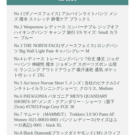
[ザノースフェイス] アルパインライトパンツ メン
ズ 撥水 ストレッチ 静電ケア ブラック L
Wespornow レディース コンバーチブル ジップオフ
ハイキングパンツ キャンプ 旅行 US サイズ: Small カラ
ー: ブルー
THE NORTH FACE(ザノースフェイス) ロングパン
ツ Big Wall Light Pant キャバングレー M
レディース トレーニングパンツ 7分丈 膝丈 ジョガ
ーパンツ 伸縮性 撥水 ジョギング スポーツズボン 山登
り ランニング アウトドアウェア 吸汗速乾 通気 ポケッ
ト付 レッド 2XL
Arc'teryx Norvan Short 5 メンズ | 当社のピナクル5イ
ンチトレイルランニングショーツ, クロリス, Medium
PATAGONIA パタゴニア MEN'S QUANDARY
SHORTS-10"/メンズ・クアンダリー・ショーツ（股下
25cm) #57825/Forge Grey FGE 38
マムート（MAMMUT） Trekkers 3.0 SO Pants AF
Women 1021-00810-0001 パンツ レディース(サイズはユ
ーロ表記) 0001：black XL
Black Diamond(ブラックダイヤモンド) M's スウィフ