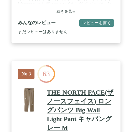
Wespornowのレディースハイキングパンツには、5つ
の大容量ポケットがあり、アイテムを簡単に収納で
続きを見る
き、便利です。 / 【快適なライフスタイル】このレ
ディースハイキングパンツはドローストリングと伸
みんなのレビュー
レビューを書く
縮性のあるウエストバンドが特徴で、アクティブな
ライフスタイルに快適さと耐久性を提供します。 /
まだレビューはありません
【ロールアップ式の脚とコンバーチブルなデザイ
ン】暑い気分でロールアップしてパンツからショー
ツに変身させることができます。 パンツの端には収
縮ループがあり、自由に調整できます。 / 【すべて
の機会】この女性用ハイキングパンツは、ほとんど
のアウトドア活動やスポーツ用に設計されています:
ハイキング、キャンプ、ハイキング、サイクリン
63
グ、釣りなど、そして日常の衣類としてもお使いい
No.3
ただけます。
THE NORTH FACE(ザ
ノースフェイス) ロン
グパンツ Big Wall
Light Pant キャバング
レー M