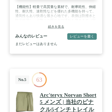
【機能性】軽量で高質量な素材で、耐摩耗性、伸縮
性、耐久性、速乾性などを優れた多機能を持って、
通気性もあり快適な履き心地です。表側は防撥水と
防汚処理し、小降りの雨やドロ汚れを弾きます（完
全防水ではありません）。 / 【ウエスト】ウエスト
続きを見る
にはゴムが入っており伸縮性良い、引き紐付きも付
き、ウエストサイズを調整できて、脱ぎ着しやすい
みんなのレビュー
レビューを書く
です。 / 【ポケット】両側にファスナポケットが2
つ、バックポケットにも1つ、ポケットから物が落
まだレビューはありません
ちる心配を完全に防いでくれます。完全に両手を解
放することができて、お出掛けるとか運動するとか
非常に便利だと思います。 / 【ストレッチ性】軽く
てス伸縮性も効いており動きやすくて、スポーツの
快適さと自由を強化します。 / 【適用範囲】※普段
お使いのサイズを選択していいです。素晴らしい機
能性により、山歩き、ゴルフ、散歩、トレッキン
63
グ、山登り、ランニング、ハイキング、ウォキン
No.5
グ、バイクなどのアウトドア活動だけではなく、私
服でも快適に楽しみできます。
Arc'teryx Norvan Short
5 メンズ | 当社のピナ
クル5インチトレイル