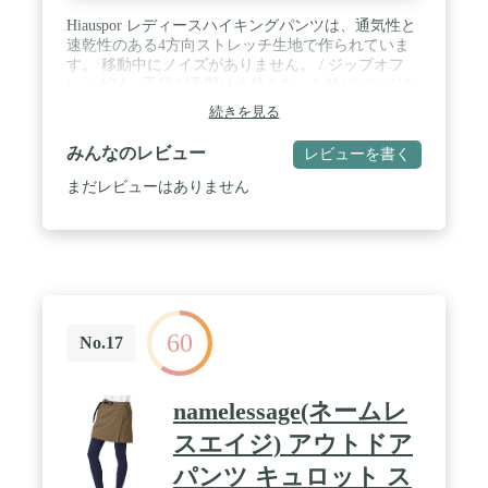
Hiauspor レディースハイキングパンツは、通気性と
速乾性のある4方向ストレッチ生地で作られていま
す。 移動中にノイズがありません。 / ジップオフ
レッグは、天候が予期せぬ熱くなった時にパンツを
ショートパンツに変えます。 / 背中全体にゴムのウ
続きを見る
エストと関節のある膝のデザインにより、屋外で活
動している間、自由に動くことができます。 / 2 つ
みんなのレビュー
レビューを書く
のサイドジッパーポケット、1 つのサイドジッパー
ポケット、1 つのバックジッパー付きポケットは、
まだレビューはありません
あなたの小さなアイテムを守り、ハイキングの冒険
中にとても便利です。 / 有害な紫外線からしっかり
保護する生地は、太陽の下での活動やアウトドア愛
好家に最適です。
60
No.17
namelessage(ネームレ
スエイジ) アウトドア
パンツ キュロット ス