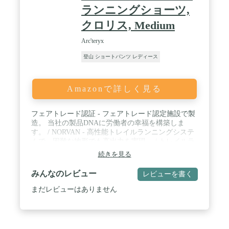
ランニングショーツ,
クロリス, Medium
Arc'teryx
登山 ショートパンツ レディース
Amazonで詳しく見る
フェアトレード認証 - フェアトレード認定施設で製
造。 当社の製品DNAに労働者の幸福を構築しま
す。 / NORVAN - 高性能トレイルランニングシステ
ムで、困難な地形でも高出力を実現。 / トレイルラ
ンニング - 動きの自由と湿気管理に重点を置いたテ
続きを見る
クニカルトレイルランニングシステム。 / 通気性の
ある素材 - 湿気蒸気を逃がし、温度を調節し、衣服
みんなのレビュー
レビューを書く
内の快適さを高めます。 / 合成繊維 - 特性やパフォ
ーマンスを向上させるエンジニアード素材。
まだレビューはありません