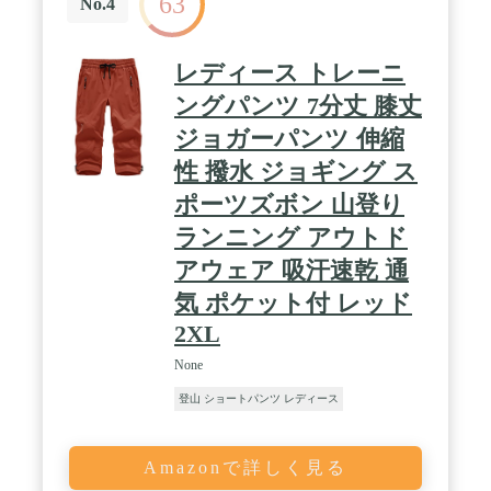
63
No.4
レディース トレーニ
ングパンツ 7分丈 膝丈
ジョガーパンツ 伸縮
性 撥水 ジョギング ス
ポーツズボン 山登り
ランニング アウトド
アウェア 吸汗速乾 通
気 ポケット付 レッド
2XL
None
登山 ショートパンツ レディース
Amazonで詳しく見る