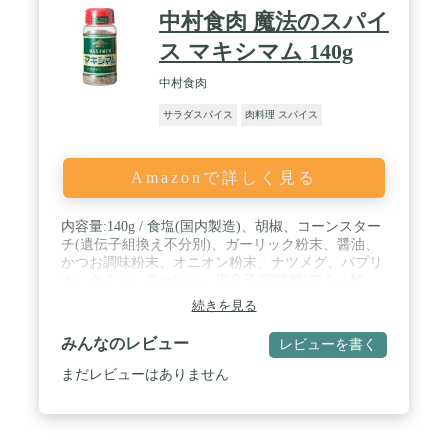
中村食肉 魔法のスパイ
ス マキシマム 140g
中村食肉
サラダスパイス
肉料理 スパイス
Amazonで詳しく見る
内容量:140g / 食塩(国内製造)、胡椒、コーンスター
チ(遺伝子組換え不分別)、ガーリック粉末、醤油、
かつお調味粉末、オニオン粉末、ナツメグ、パプリ
カ、クミン、ローレル、唐辛子/調味料(アミノ酸
等)、カラメル色素、酸化澱粉、(一部に小麦、大豆
続きを見る
を含む) / 商品サイズ(高さ×奥行×幅):12cm×5cm×5cm
/ 食塩、胡麻、コンスターチ、野菜粉末、醤油、ナ
みんなのレビュー
レビューを書く
ツメグ、パプリカ、カツオエキス、クミン、ローレ
ル、唐辛子、調味料(アミノ酸等)、カラメル色素、
まだレビューはありません
酸化澱粉、(原材料の一部に大豆、小麦粉を含む) /
ブラント名: 中村食肉