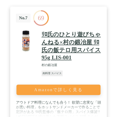
69
No.7
ﾘﾛ氏のひとり遊びちゃ
んねる×村の鍛冶屋 ﾘﾛ
氏の飯テロ用スパイス
95g LIS-001
村の鍛冶屋
肉料理 スパイス
Amazonで詳しく見る
アウトドア料理になんでも合う！ 欲望に忠実な「頭
が悪い料理」をホットサンドメーカーで作ることで
定評がある ﾘﾛ氏監修の「飯テロ用」スパイス爆誕!!
/ ■試行錯誤を繰り返した万能スパイス ﾘﾛ氏さんが