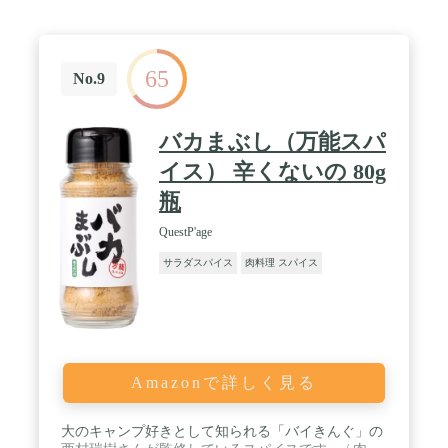
理、野菜料理、おにぎり、パスタ、ピザ、目玉焼
き、サラダなど、幅広い料理をさらに美味しく引き
たてます。 / 【キャンプやバーベキューのお供に】
キャンプやバーベキューで合うように開発されてお
65
り、屋外での調理に最適。ボトルはコンパクトでア
No.9
ウトドアでも気軽に持ち運べます。【保存方法】直
射日光、高温多湿を避けて保存。開封後はしっかり
とフタを閉めて保管してください。 / 【商品詳細】
バカまぶし（万能スパ
原材料: 食塩、ガーリック、醤油粉末、鰹粉末、オ
ニオン、胡椒、唐辛子、ジンジャー、コリアンダ
イス） 辛くないの 80g
ー、パセリ、バジル、オレガノ/調味料（アミノ
瓶
酸）、(原材料の一部に小麦・大豆を含む) / 賞味期
限: 未開封の場合、製造日から1年。開封後は風味を
QuestP'age
保つために早めに使い切ることを推奨。
サラダスパイス
肉料理 スパイス
Amazonで詳しく見る
大のキャンプ好きとして知られる「バイきんぐ」の