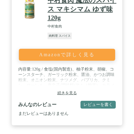
中村食肉 魔法のスパイ
ス マキシマム ゆず味
120g
中村食肉
肉料理 スパイス
Amazonで詳しく見る
内容量:120g / 食塩(国内製造)、柚子粉末、胡椒、コ
ーンスターチ、ガーリック粉末、醤油、かつお調味
粉末、オニオン粉末、ナツメグ、パプリカ、クミ
ン、ローレル、唐辛子/調味料(アミノ酸等)、カラメ
ル色素、酸化澱粉、(一部に小麦・大豆を含む) / 商
続きを見る
品サイズ(高さ×奥行×幅):12cm×5cm×5cm / 食塩、柚
子粉末、胡椒、コーンスターチ、野菜粉末、香辛
みんなのレビュー
レビューを書く
料、醤油、かつおエキス、調味料(アミノ酸等)、着
色料(カラメル)加工澱粉(原材料の一部に小麦、乳、
まだレビューはありません
大豆を含む) / ブラント名: 中村食肉