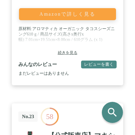
Amazonで詳しく見る
原材料:アロマティカ オーガニック タコスシーズニ
ング610 g / 商品サイズ(高さx奥行x
幅):7.01cm×19.51cm×8.00cm / 610グラム (x 1)
続きを見る
みんなのレビュー
レビューを書く
まだレビューはありません
search
58
No.23