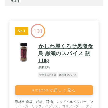
他47件
100
No.1
かしわ屋くろせ黒瀬食
鳥 黒瀬のスパイス 瓶
110g
黒瀬食鳥
サラダスパイス
肉料理 スパイス
Amazonで詳しく見る
原材料:食塩、胡椒、醤油、レッドベルペッパー、フ
ライドガーリック、パプリカ、コリアンダー、グリ