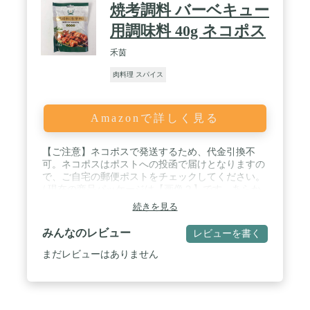
焼考調料 バーベキュー
用調味料 40g ネコポス
禾茵
肉料理 スパイス
Amazonで詳しく見る
【ご注意】ネコポスで発送するため、代金引換不
可。ネコポスはポストへの投函で届けとなりますの
で、ご自宅の郵便ポストをチェックしてください。
/ 現在の商品パッケージは【画像２】です、あらか
じめご了承ください。 / 内容量：40g / 原材料：クミ
続きを見る
ン、塩、生姜、大蒜、八角、丁香、桂皮、花椒、胡
麻、唐辛子、グルタミン酸ナトリウム
みんなのレビュー
レビューを書く
まだレビューはありません