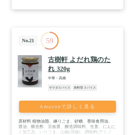
59
No.21
古樹軒 よだれ鶏のた
れ 320g
中華・高橋
サラダスパイス
肉料理 スパイス
Amazonで詳しく見る
原材料:植物油脂、練りごま、砂糖、香味食用油、
醤油、醸造酢、豆板醤、醸造調味料、生姜、にんに
く加工品、いりごま、山椒(花椒)、調味料(アミノ