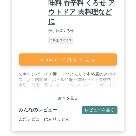
味料 香辛料 くろせ ア
ウトドア 肉料理など
に
かしわ屋くろせ
肉料理 スパイス
Amazonで詳しく見る
＼キャンパーイチ押し！ひとふりで本格風のスパイ
ス！／ / 内容量：ボトル110g×3本セット / 原材料：
食塩、胡椒、醤油、レッドベルペッパー、ガーリッ
ク、パプリカ、コリアンダー、グリーンベルペッパ
ー、パセリ、オニオン粉末、唐辛子、マジョラム、
続きを見る
オレガノ、バジル、調味料(アミノ酸等)、(原材料の
一部に大豆、小麦を含む) / 保存方法：高温多湿、直
みんなのレビュー
レビューを書く
射日光を避けて保存して下さい。
まだレビューはありません