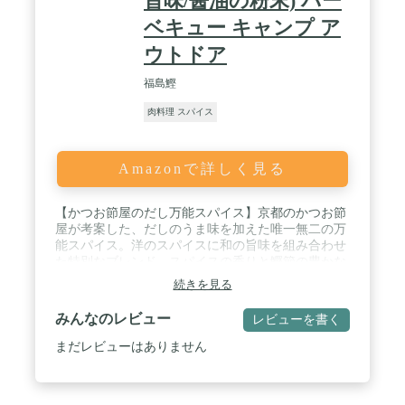
旨味/醤油の粉末) バー
ベキュー キャンプ ア
ウトドア
福島鰹
肉料理 スパイス
Amazonで詳しく見る
【かつお節屋のだし万能スパイス】京都のかつお節
屋が考案した、だしのうま味を加えた唯一無二の万
能スパイス。洋のスパイスに和の旨味を組み合わせ
た特別なブレンド。スパイスの香りと鰹節の豊かな
旨味が料理に深みをもたらします。 / 【日本人に合
続きを見る
う絶妙な味の調合】胡椒、唐辛子、ガーリック、コ
リアンダーなどのスパイスと、日本人の舌に合うよ
みんなのレビュー
レビューを書く
うに、鰹節、醤油の粉末を調合しました。それによ
り肉料理にはもちろん、万能スパイスとしてどんな
まだレビューはありません
料理にも合う調味料に。 / 【幅広い料理によく合う
調味料】複数のスパイスがブレンドされており、料
理に深い味わいと香りを加えます。肉料理、魚料