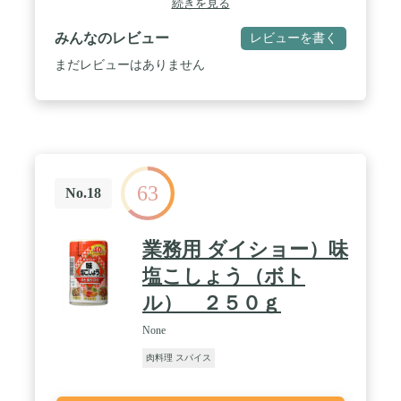
続きを見る
ンド、食塩、砂糖、オリーブ油、乾燥バジル、ガラ
ムマサラ／調味料（アミノ酸）
みんなのレビュー
レビューを書く
まだレビューはありません
63
No.18
業務用 ダイショー）味
塩こしょう（ボト
ル） ２５０ｇ
None
肉料理 スパイス