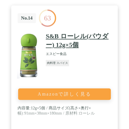
63
No.14
S&B ローレル(パウダ
ー) 12g×5個
エスビー食品
肉料理 スパイス
Amazonで詳しく見る
内容量:12g×5個 / 商品サイズ(高さ×奥行×
幅):91mm×38mm×180mm / 原材料:ローレル