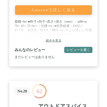
Amazonで詳しく見る
規格<br>●外寸×内寸×高さ×深さ（mm）：φ90×φ
70× 45× 35<br/> / 仕様<br>●化学組成：SiO2／
67.7％、Al2O3／18.6％ / 脚注<br>※より詳しい仕様
についてはJUS-TISでご覧いただけます。
続きを見る
みんなのレビュー
レビューを書く
まだレビューはありません
62
No.20
アウトドアスパイス