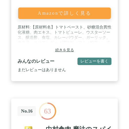
Amazonで詳しく見る
原材料:【原材料名】トマトペースト、砂糖混合異性
化液糖、肉エキス、トマトピューレ、ウスターソー
ス、醸造酢、食塩、カレーパウダー、ガーリック、
唐辛子、コリアンダー／調味料（アミノ酸等）、酒
精、増粘剤（加工デンプン、キサンタン）、カラメ
続きを見る
ル色素、酸化防止剤（ビタミンE）、香辛料抽出
物、甘味料（カンゾウ）、（一部に小麦、大豆、鶏
みんなのレビュー
レビューを書く
肉、りんごを含む） / 内容量:【内容量】62ｇ（31ｇ
×2袋） / 商品サイズ(高さx奥行x幅):19cm×12cm×3cm
まだレビューはありません
63
No.16