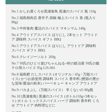
かしわ屋くろせ黒瀬食鳥 黒瀬のスパイス 瓶 110g
福島精肉店 唐辛子,胡椒 極上スパイス 喜 (瓶入り
80g)
中村食肉 魔法のスパイス マキシマム 140g
アウトドアスパイス ほりにし 2本セット アウトド
ア 調味料 スパイス ギフト BBQ
アウトドアスパイス ほりにし アウトドア 調味料
スパイス ギフト BBQ
クレイジーソルト 269g
ﾘﾛ氏のひとり遊びちゃんねる×村の鍛冶屋 ﾘﾛ氏の飯
テロ用スパイス 95g LIS-001
福島鰹 だしスパイス (オリジナル / 45g / 万能スパ
イス) かつお節使用 調味料 スパイス 香辛料 (鰹節の豊か
な旨味/醤油の粉末) バーベキュー キャンプ アウトドア
バカまぶし（万能スパイス） 辛くないの 80g瓶
[黒瀬食鳥] 黒瀬のスパイス (ボトル110g×3本セッ
ト) ボトル ミックススパイス ハーブ 調味料 香辛料 くろ
せ アウトドア 肉料理などに