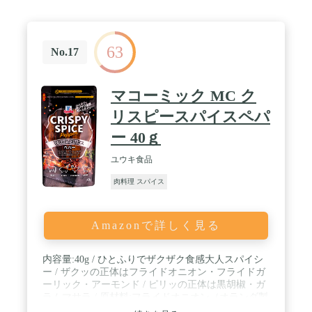
63
No.17
マコーミック MC ク
リスピースパイスペパ
ー 40ｇ
ユウキ食品
肉料理 スパイス
Amazonで詳しく見る
内容量:40g / ひとふりでザクザク食感大人スパイシ
ー / ザクッの正体はフライドオニオン・フライドガ
ーリック・アーモンド / ピリッの正体は黒胡椒・ガ
ラムマサラ / 原材料:フライドオニオン（オランダ製
造）、胡椒、フライドガーリック、ローストアーモ