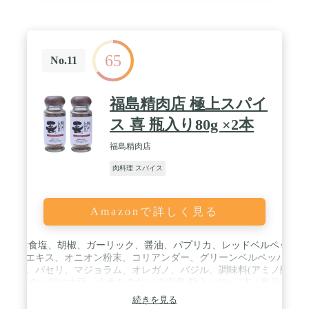
65
No.11
福島精肉店 極上スパイ
ス 喜 瓶入り80g ×2本
福島精肉店
肉料理 スパイス
Amazonで詳しく見る
原材料:食塩、胡椒、ガーリック、醤油、パプリカ、レッドベルペッパ
ー、鰹エキス、オニオン粉末、コリアンダー、グリーンベルペッパー、
唐辛子、パセリ、マジョラム、オレガノ、バジル、調味料(アミノ酸等)
(原材料の一部に大豆、小麦を含む) / 内容量:瓶入り80g×2本 / 商品サイズ
(高さx奥行x
続きを見る
幅):10.199999999999999cm×4.4000000000000004cm×8.8000000000000007c