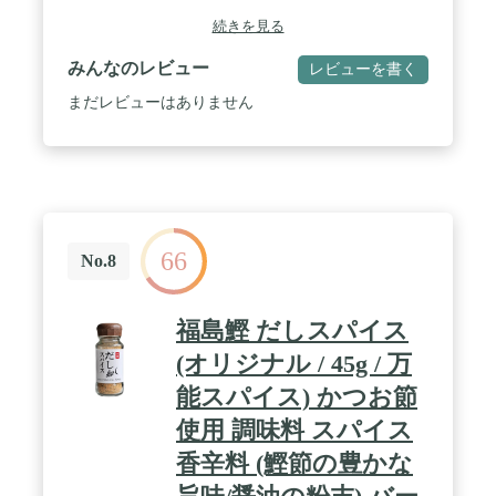
作る料理に合うスパイスを製造するべく複数の試作
続きを見る
品を作り、ﾘﾛ氏さん本人に味の監修をお願いしまし
た。 試行錯誤を積み重ねた結果9種類のスパイスを
みんなのレビュー
レビューを書く
配合。肉、魚、野菜などアウトドア料理全般に最適
な万能スパイスが完成しました。 / ■燻製塩 大山桜
まだレビューはありません
のスモークチップを使い、濃厚な燻製を施した燻製
塩。ﾘﾛ氏さんのレシピ動画によく登場するワイルド
な肉料理や、濃厚なチーズ料理にスモーキーなフレ
ーバーを加えます！ ■ローストオニオン ﾘﾛ氏さんの
料理はインパクトが強い物が多いので、相性の良い
ローストオニオンを配合いたしました。にんにくの
風味と歯ごたえで「頭が悪い料理」との相性はバツ
66
グン！ / ﾘﾛ氏さんのレシピ動画に憧れて料理を作っ
No.8
たことがある方！ ひと味ちがうアウトドア用スパイ
スをお求めの方！ このスパイスでぜひとも「飯テ
ロ」してください!! / 原材料名： 食塩（国内製
福島鰹 だしスパイス
造）、ガーリックパウダー、粉末しょうゆ、ブラッ
クペッパー、ホワイトペッパー、風味調味料、オニ
(オリジナル / 45g / 万
オンパウダー、ナツメッグ、ローストオニオン、ロ
能スパイス) かつお節
ーレル、カイエンペッパー/調味料（アミノ酸）、加
工でんぷん、カラメル色素、（一部に乳成分・小
使用 調味料 スパイス
麦・大豆を含む） 内容量：95g 賞味期限：製造から
180日 保存方法：直射日光、高温多湿をお避けくだ
香辛料 (鰹節の豊かな
さい 製造：新潟県