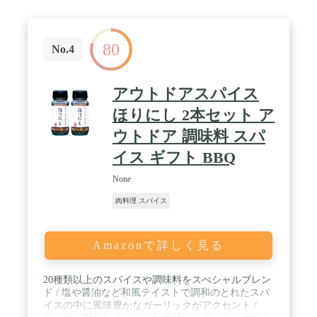
80
No.4
アウトドアスパイス
ほりにし 2本セット ア
ウトドア 調味料 スパ
イス ギフト BBQ
None
肉料理 スパイス
Amazonで詳しく見る
20種類以上のスパイスや調味料をスぺシャルブレン
ド / 塩や醤油など和風テイストで調和のとれたスパ
イスの中に風味豊かなガーリックがアクセント /