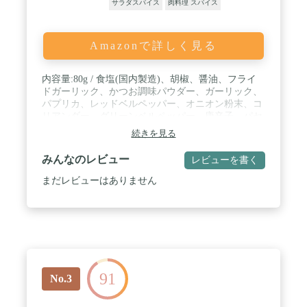
サラダスパイス
肉料理 スパイス
Amazonで詳しく見る
内容量:80g / 食塩(国内製造)、胡椒、醤油、フライ
ドガーリック、かつお調味パウダー、ガーリック、
パプリカ、レッドベルペッパー、オニオン粉末、コ
リアンダー、グリーンベルペッパー、唐辛子、パセ
リ、マジョラム、オレガノ、バジル/調味料(アミノ
続きを見る
酸等)、(一部に小麦・大豆を含む) / 商品サイズ(高さ
×奥行×幅):10.2cm×4.4cm×4.4cm / 食塩、胡椒、ガー
みんなのレビュー
レビューを書く
リック、醤油、パプリカ、レッドベルペッパー、鰹
エキス、オニオン粉末、コリアンダー、グリーンベ
まだレビューはありません
ルペッパー、唐辛子、パセリ、マジョラム、オレガ
ノ、バジル、調味料(アミノ酸等)、(原材料の一部に
大豆、小麦を含む) / ブラント名: 福島精肉店
91
No.3