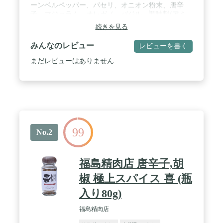
ーンベルペッパー、パセリ、オニオン粉末、唐辛
子、マジョラム、オレガノ、バジル、調味料(アミ
ノ酸等)、(原材料の一部に大豆、小麦を含む) / 内容
続きを見る
量:110g / アレルギー表示:大豆、小麦 / 商品サイズ
(高さx奥行x幅):12cm×5cm×5cm / 原産国:日本
みんなのレビュー
レビューを書く
まだレビューはありません
99
No.2
福島精肉店 唐辛子,胡
椒 極上スパイス 喜 (瓶
入り80g)
福島精肉店