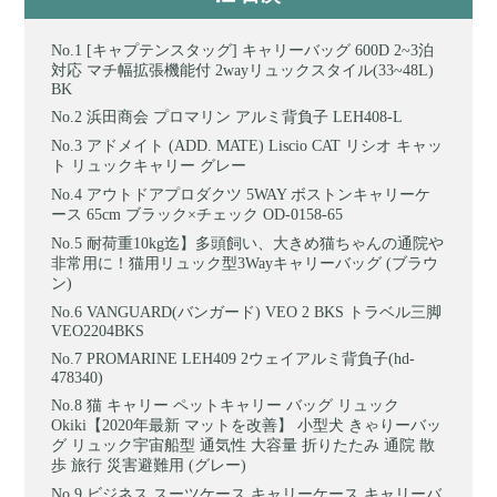
[キャプテンスタッグ] キャリーバッグ 600D 2~3泊
対応 マチ幅拡張機能付 2wayリュックスタイル(33~48L)
BK
浜田商会 プロマリン アルミ背負子 LEH408-L
アドメイト (ADD. MATE) Liscio CAT リシオ キャッ
ト リュックキャリー グレー
アウトドアプロダクツ 5WAY ボストンキャリーケ
ース 65cm ブラック×チェック OD-0158-65
耐荷重10kg迄】多頭飼い、大きめ猫ちゃんの通院や
非常用に！猫用リュック型3Wayキャリーバッグ (ブラウ
ン)
VANGUARD(バンガード) VEO 2 BKS トラベル三脚
VEO2204BKS
PROMARINE LEH409 2ウェイアルミ背負子(hd-
478340)
猫 キャリー ペットキャリー バッグ リュック
Okiki【2020年最新 マットを改善】 小型犬 きゃりーバッ
グ リュック宇宙船型 通気性 大容量 折りたたみ 通院 散
歩 旅行 災害避難用 (グレー)
ビジネス スーツケース キャリーケース キャリーバ