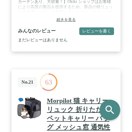
カーテンあり、大容量！】Okiki ショップはお客様
により高質の製品を提供するため、新品の猫リュッ
クは内蔵カーテンを革新しましたので、中のカーテ
ンを降ろして暗くしたり、メッシュにして風を通し
続きを見る
たり、状況によって変えることが出来ます。通気性
や視認性が良くて、外出と散歩は、飼い主と同じよ
みんなのレビュー
レビューを書く
うに、愛猫の緊張を緩めてリラックスさせる効果が
あります。大容量で二人の猫でも使用できて窮屈で
まだレビューはありません
はなく、お座りこともできます。適切なサイズで
猫、子犬、うさぎにも適用されます猫リュックで
す。 / 🐶😸【三重安全なデザイン：ロックジッパ
ー・飛び出しリード・PVCメッシュ窓】うちの ペッ
トリュックに使用しているファスナーは、中から開
かないロックジッパーを採用しているので、やんち
ゃなペットでもご安心ください。内部にペットが急
63
に飛び出すことを防ぐためにペットと接続できるバ
No.21
ックルも付き、安全性すごく良いです。メッシュ窓
に頑丈なPVC素材を採用していますので摩耗と噛む
に耐えます。ペットが暴れられる時にも使用可能で
Morpilot 猫 キャリー
すがご安心ください。 / 🐶😸【通気性抜群】両面メ
search
ッシュ製の換気窓を設計し、空気の循環が向上し、
リュック 折りたたみ
ペットが快適に呼吸できるようにします。同時に、
ペットキャリー バッ
中には夏冬両用シート付き、夏は裏側、冬はラムベ
ルベット側を使用できます。ペットは飼主さんの顔
グ メッシュ窓 通気性
がいつでも見える安心、不安を解消します！ そのほ