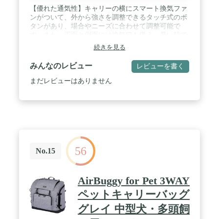
【優れた通気性】キャリーの横にスマート換気ファ
ンがついて、外から強さを調整できるタッチ式のボ
タンがあり、場合やニーズに合わせて調整可能で
す。また、正面と側面には換気口も備え、暑い時で
も中には蒸し暑くなく、ペットちゃんは自由に呼吸
続きを見る
することができます / 【快適な背負い心地】人間工
学に基づきデザインされ、程よい硬さのパッドを内
みんなのレビュー
レビューを書く
蔵し、広幅のメッシュショルダーストラップに加え
て、背や肩にかける負担を軽減し、一日かけても疲
まだレビューはありません
れません。さらに、背面は高密度のパールウールお
よびメッシュ素材を採用し、柔らかさや通気性を兼
ねて、やさしい肌触りを実感できます / 【ライト内
蔵】サイズ大きいな透明窓口がデザインされ、外か
らペットちゃんの状況がはっきり見え、また、ペッ
トちゃんも外の景色も見えるのでお互いに外出を楽
しめます。さらに、キャリーの内にライトが内蔵さ
56
れ、夜や暗い場所でもペットの様子を確認でき、よ
No.15
り安心してご使用いただけます / 【広い空間】
33×30×45cmのサイズより仕上がり、ペットの出入
りが楽々とともに、窮屈なく快適な空間を提供でき
AirBuggy for Pet 3WAY
ます。また、かばんの横にポケットが設置され、内
ペットキャリーバッグ
側からUSB ケーブルが伸び、携帯の充電や猫ちゃん
を連れて出かける時餌やおやつとかを持たれるのに
グレイ 中型犬・多頭飼
便利です / 【商品仕様】本体サイズ: 33×30×45cm 素