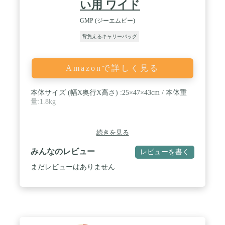
材: ABS樹脂、ポリエステル 耐荷重: 8KG。猫、小型
い用 ワイド
犬、うさぎなどの小型ペットに適用します。お出か
け、散歩、旅行、通院、出張、防災、引越、乗車、
GMP (ジーエムピー)
外出時など持ち運びしやすく幅広く活躍します
背負えるキャリーバッグ
Amazonで詳しく見る
本体サイズ (幅X奥行X高さ) :25×47×43cm / 本体重
量:1.8kg
続きを見る
みんなのレビュー
レビューを書く
まだレビューはありません