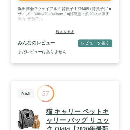
浜田商会 2ウェイアルミ背負子 LEH409 (背負子) / ■
サイズ：340×470×940mm / ■耐荷重：約20kg≪浜田
商会 背負子≫
続きを見る
みんなのレビュー
レビューを書く
まだレビューはありません
57
No.8
猫 キャリー ペットキ
ャリー バッグ リュッ
ク Okiki【2020年最新