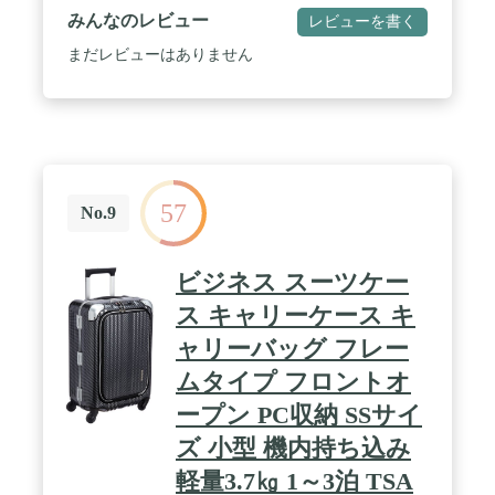
能）・小型犬・うさぎ・小動物など。 / 🐶【第2世
みんなのレビュー
レビューを書く
代宇宙船型＆通気性抜群の左右2面メッシュ窓・表
面透明カバー・表面メッシュ窓】2020年の猫リュッ
まだレビューはありません
クはお客様の都合次第にマットサイズを改善し、ま
た底部に厚いPEボードを革新しまして、第1世代よ
りふわふわ中敷きなので快適や抜群安定性を実現！
中には夏冬両用シート付き、夏は裏側、冬はラムベ
ルベット側を使用できます。同時に通気孔や両側の
メッシュなどで通気性がよく、ペットが快適に呼吸
できるようにします。 ペットは飼主さんの顔がいつ
57
でも見える安心、不安を解消します！ そのほか、透
No.9
明の窓とメッシュ換気窓を備えており、いつでも切
り替えることができます。 / 🐰【頑丈な素材・安定
性いい】人間工学に基づき設計した幅広肩ベルトで
ビジネス スーツケー
長時間背負っても疲れません、肩への食い込みを軽
減し、負担を軽減できるバッグ本体で胸元ベルトが
ス キャリーケース キ
あり、安定性いいです。バッグの 両側にも優れた
ャリーバッグ フレー
PVC素材のメッシュを採用し、頑丈なので引っ掻き
傷に強い!飛び出しリード付き、出し入りを開けた
ムタイプ フロントオ
際にペットが飛び出しても安心です。 / ⭐【お出か
ープン PC収納 SSサイ
け・多用途で大活躍】犬猫の通院、旅行、電車・新
幹線乗りなどの出かけ用品として、ドライブの場合
ズ 小型 機内持ち込み
も仮のハウスとして、ご愛ペットを守ることができ
ます。災害避難場合のお出かけるも非常に役に立ち
軽量3.7㎏ 1～3泊 TSA
ます。 運転中、シートベルト固定できるので、ドラ