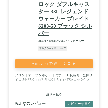
ロック ダブルキャス
イブキャリーとして大活躍！ / 👍【安心の利用・優
しい充実保証】用途や場所を選ばず、様々なシーン
ター 38L レジェンド
で活躍します。💖ご購入日より30日以内の返品交
ウォーカー ブレイド
換・18ヶ月の製品保証有ります。万が一ご使用中に
不都合がありましたら、まず「注文履歴」−「出品
6203-50 ブラック シル
者に連絡する」をクリック/okiki.team@gmail.comま
でにお問い合わせください。12時間以内に対応させ
バー
ていただきます。
legend walker(レジェンドウォーカー)
背負えるキャリーバッグ
Amazonで詳しく見る
フロントオープンポケット付き PC収納可 / 全体サ
イズ:54×37×24cm(3辺の和115cm) / TSAロック付き
続きを見る
みんなのレビュー
レビューを書く