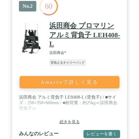
60
No.2
浜田商会 プロマリン
アルミ背負子 LEH408-
L
浜田商会*
背負えるキャリーバッグ
Amazonで詳しく見る
浜田商会 アルミ背負子 LEH408-L (背負子) / ■サイ
ズ：250×350×660mm / ■耐荷重：約25kg≪浜田商会
背負子≫
続きを見る
みんなのレビュー
レビューを書く