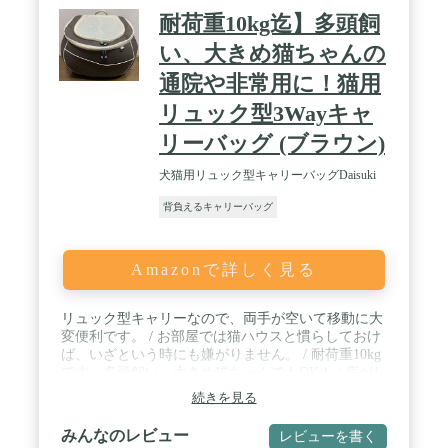
耐荷重10kg迄】多頭飼
い、大きめ猫ちゃんの
通院や非常用に！猫用
リュック型3Wayキャ
リーバッグ (ブラウン)
犬猫用リュック型キャリーバッグDaisuki
背負えるキャリーバッグ
Amazonで詳しく見る
リュック型キャリーなので、両手が空いて移動に大
変便利です。 / お部屋では猫ハウスと慣らしておけ
ば、いざという時にも嫌がりません。 / 耐荷重10kg
です。多頭飼い、大きめ猫ちゃんでもOK！ / 底がし
っかり安定する自立型なので、安定感があります。
続きを見る
/ 大窓＆小窓の2重窓構造で、小窓側ジッパーは中か
ら開かない安全ロック式です。
みんなのレビュー
レビューを書く