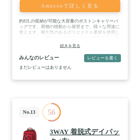
Amazonで詳しく見る
約82Lの収納が可能な大容量のボストンキャリーバ
ッグです。荷物の移動から保管まで、様々な用途に
使えます。耐久性のあるポリエステル素材を使用し
ています。 / 荷物の上げ下ろしなどに便利な取っ手
と、取り外しのできるショルダーベルト付きです。
続きを見る
撥水加工済みで、急な雨でも慌てる必要がありませ
ん。背面の鋲や、底面の脚で自立をサポートしま
みんなのレビュー
レビューを書く
す。 / 製品サイズ(外寸):W370×D350×H750mm/4.2kg
/ カラー:ブラック 撥水加工:あり 容量:約82L 材質
まだレビューはありません
（表装）:ポリエステル / キャリーサポーター:なし
原産国：中国
56
No.13
3WAY 着脱式デイパッ