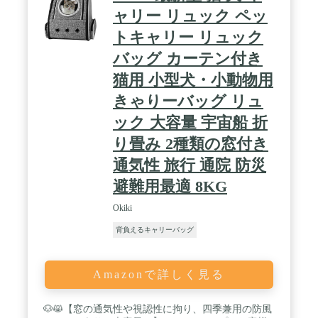
です。内側に飛び出し防止専用リードが付き、付中
ャリー リュック ペッ
から開かないロックジッパーを採用しているので、
トキャリー リュック
やんちゃな猫でも安心です。 / 【品質保証】ご購入
商品はお買い上日より、お使用中に商品自体の品質
バッグ カーテン付き
問題で不具合等がございましたら、無料で商品交換
返金としっかりとご対応いたします。お気軽にご連
猫用 小型犬・小動物用
絡ください。
きゃりーバッグ リュ
ック 大容量 宇宙船 折
り畳み 2種類の窓付き
通気性 旅行 通院 防災
避難用最適 8KG
Okiki
背負えるキャリーバッグ
Amazonで詳しく見る
🐶😸【窓の通気性や視認性に拘り、四季兼用の防風