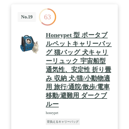
63
No.19
Honeypet 型 ポータブ
ルペットキャリーバッ
グ 猫バッグ 犬キャリ
ーリュック 宇宙船型
通気性、安定性 折り畳
み 収納 犬/猫/小動物適
用 旅行/通院/散歩/電車
移動/避難用 ダークブ
ルー
honeypet
背負えるキャリーバッグ