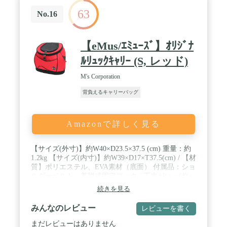
63
No.16
【eMus/ｴﾐｭｰｽﾞ】ｵﾘｼﾞﾅ
ﾙﾘｭｯｸｷｬﾘｰ (S, レッド)
M's Corporation
背負えるキャリーバッグ
Amazonで詳しく見る
【サイズ(外寸)】約W40×D23.5×37.5 (cm) 重量：約
1.2kg 【サイズ(内寸)】約W39×D17×T37.5(cm) / 【材
質】ポリエステル、EVA素材（底面） 付属品：ショ
ルダーベルト、着脱式固定フック / 工夫がいっぱい
で飼い主さんにも、ワンちゃんにも、ストレスなく
続きを見る
使えるカタチを追求した、リュックサック型キャリ
ーバッグ / 底面がとても丈夫で硬く特殊素材の為、
みんなのレビュー
レビューを書く
ワンちゃんもリラックスして移動できます。 / 耐荷
重8kg。
まだレビューはありません