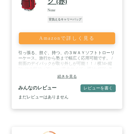
ク (赤)
None
背負えるキャリーバッグ
Amazonで詳しく見る
引っ張る、担ぐ、持つ、の３ＷＡＹソフトトローリ
ーケース。旅行から塾まで幅広く応用可能です。 /
前面のデイパックが取り外しが可能！！ / 横34×縦
50×マチ幅19（25）cm (最大サイズ：横34×縦56×奥
行30cm)最大高さ88cm / 【容 量】 約27L最大約
続きを見る
36L・【重 量】 約1,850g / 【素 材】 ポリ600デニー
ル裏ＰＶＣコーティング・【生産国】 中国(企画：
みんなのレビュー
レビューを書く
日本)
まだレビューはありません