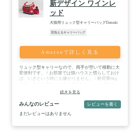
新デザイン ワインレ
ッド
犬猫用リュック型キャリーバッグDaisuki
背負えるキャリーバッグ
Amazonで詳しく見る
リュック型キャリーなので、両手が空いて移動に大
変便利です。 / お部屋では猫ハウスと慣らしておけ
ば、いざという時にも嫌がりません。 / 耐荷重6kg
です。小さな猫ちゃんなら2頭でも・・・ / 底がし
っかり安定する自立型なので、安定感があります。
続きを見る
/ 大窓＆小窓の2重窓構造で、それぞれ二個あるジッ
パーは中から開かない安全ロック式です。
みんなのレビュー
レビューを書く
まだレビューはありません