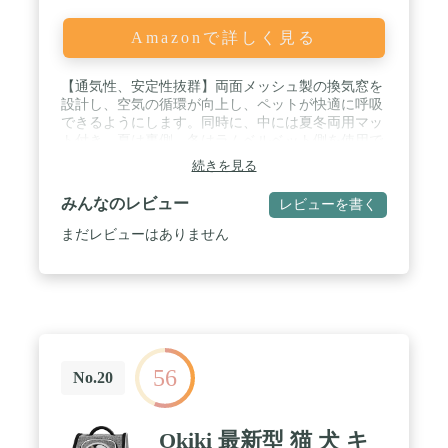
Amazonで詳しく見る
【通気性、安定性抜群】両面メッシュ製の換気窓を
設計し、空気の循環が向上し、ペットが快適に呼吸
できるようにします。同時に、中には夏冬両用マッ
ト付き、夏は裏側、冬はラムベルベット側を使用で
きます。改良された底部はしっかりして、バッグは
続きを見る
変形しなくて、内部空間と底面積が広くだ、窮屈感
がなく、ペットが自由に動き、気持ちよく眠れま
みんなのレビュー
レビューを書く
す。 / 【宇宙船型】透明カバーとメッシュ換気窓を
備えており、いつでも切り替えることができます。
まだレビューはありません
透明ドームには、明るく快適な視野があり、好奇心
を満たすことができます。通気カバーは、敏感な猫
に適しており、遮光と通気性を備えながら、猫は安
心して外を静かに観察できます。ペットと一緒に出
かける時お互いの顔が見える安心！ / 【便利なデザ
イン】両手を解放して、背面に通気性のあるクッシ
ョン素材を使用し、ペットの重量感を軽減で，減圧
56
ベルトで長時間背負っても疲れません。両側の収納
No.20
ポケットには、財布、携帯電話、ペット用医療カー
ド、ペット用スナック、おもちゃを収納できます。
/ 【ペットリュック型-安全】高質素材を使い、耐久
Okiki 最新型 猫 犬 キ
性も優れています。安定感があって形も崩れにくい