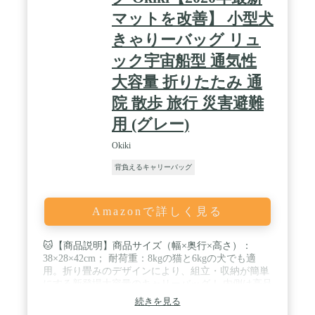
マットを改善】 小型犬
きゃりーバッグ リュ
ック宇宙船型 通気性
大容量 折りたたみ 通
院 散歩 旅行 災害避難
用 (グレー)
Okiki
背負えるキャリーバッグ
Amazonで詳しく見る
🐱【商品説明】商品サイズ（幅×奥行×高さ）：
38×28×42cm； 耐荷重：8kgの猫と6kgの犬でも適
用。折り畳みのデザインにより、組立・収納が簡単
にする新登場大容量のキャリーバッグ！ 内側は高品
質のポリエステル素材を使用し、汚れにくく、掃除
続きを見る
しやすいです。おすすめペット：猫（小型・２匹可