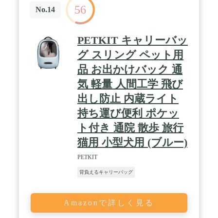
56
No.14
PETKIT キャリーバッ
グ スリング ペット用
品 お出かけバック 通
気 軽量 人間工学 飛び
出し防止 内蔵ライト
持ち運び便利 ポケッ
ト付き 通院 散歩 旅行
猫用 小型犬用 (ブルー)
PETKIT
背負えるキャリーバッグ
Amazonで詳しく見る