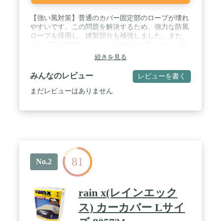
【強い風対策】普通のカバー固定部のロープが壊れ
やすいです。この問題を解決するため、強力な防風
ロープを採用し、縫製部分も補強しました。また、
1000+円分の防風ベルト、引き伸ばす長さ4ｍ、 2本
セット無料付き。強風や台風が来た場合、車カバー
続きを見る
は風に飛ばされません 。 / 【より優れた防水材料】
今度はより耐水性の高い210T防水材料を使用してい
みんなのレビュー
レビューを書く
ます。普通の170T材料と比べると、耐水性は2つの
レベルに上昇しました。【ご注意！！！】：カバー
まだレビューはありません
には防水加工が施されていますが、完全防水ではな
く、長時間激しい雨水に晒される台風や豪雨などの
際に、ミシン糸に縫われた部分から雨水が侵入する
場合があります。 / 【ご愛車を守る】駐車時の雨、
鳥の糞、霧、ホコリ、大気中のガス等から 愛車のボ
ディーをしっかりガードします！ 梅雨の時期の湿気
や、酸性雨等の車体を劣化させるのを防ぐ また直射
81
日光による紫外線により塗装変色や太陽光による ダ
No.2
ッシュボードの変形等を防いでくれます。 / 【耐久
性】今回の材料は、高密度のガタフ生地を採用して
おり、外層に銀を塗り、しっかりと防水効果を発揮
rain x(レインエック
しています。また酸性雨，強い紫外線，氷霜などに
優れた耐久性を有している。 / 【100%品質保証】汎
ス) カーカバー Lサイ
用品サイズ：415×170×150cm、全長415cm、全幅