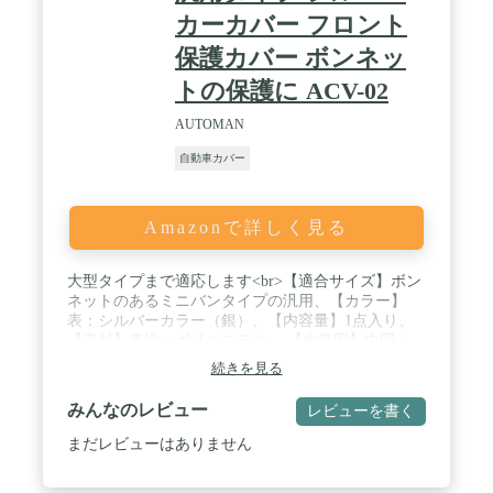
カーカバー フロント
保護カバー ボンネッ
トの保護に ACV-02
AUTOMAN
自動車カバー
Amazonで詳しく見る
大型タイプまで適応します<br>【適合サイズ】ボン
ネットのあるミニバンタイプの汎用、【カラー】
表：シルバーカラー（銀）、【内容量】1点入り、
【素材】表地：ポリエステル 、【生産国】中国 /
【適合車種（一例） 】・トヨタ：ヴェルファイア、
続きを見る
アルファード、エスクァイア、ノア、ヴォクシー
<br> ・日産：エルグランド、セレナ、プレーリー
みんなのレビュー
レビューを書く
<br> ・ホンダ：オデッセイ、ステップワゴン、フリ
ード、CRV<br> ・マツダ：MPV、CX-7、ビアン
まだレビューはありません
テ、プレマシー ※年式・マイナーチェンジなどによ
り、ぴったりとフィットしない場合があります。そ