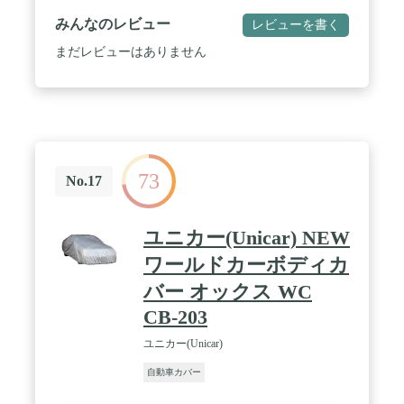
~2005年前期※但し、7CXは適合外)・ネイキッド・
みんなのレビュー
レビューを書く
ミラ(2007年以降)・キャスト・ミラトコット【スズ
キ】ハスラー・ワゴンR・ワゴンRワイド・Kei・MR
まだレビューはありません
ワゴン・セルボ(2006年後期以降)・アルト(2010年以
降)・ラパン【ホンダ】N-ONE・N-WGN・ライフ・
Z・ダンク・ザッツ・ゼスト / 【トヨタ】ピクシス
スペース・エポック【日産】モコ・オッティ・ピノ
(2010年以降)・デイズ(デイズルークス除く)【三
菱】トッポBJ(1998年以降)・ekワゴン・i【マツダ】
AZワゴン・ラピュタ・キャロル(2010年以降)・フレ
73
ア【スバル】プレオ・R2・ステラ
No.17
ユニカー(Unicar) NEW
ワールドカーボディカ
バー オックス WC
CB-203
ユニカー(Unicar)
自動車カバー