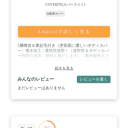
COVERITE(カバーライト)
自動車カバー
Amazonで詳しく見る
5層構造＆裏起毛付き（塗装面に優しいボディカバ
ー）撥水加工 / 通気性抜群！（速乾性＆ボディカバ
ー内部の湿気・熱気も逃がします） / 紫外線防止フ
ィルム内蔵（お車の塗装面・インテリアの日焼け防
止に効果的） / カバーライト社製 プレミアムプレ
続きを見る
ステージ 最新＆最高級グレード / 風とび防止スト
ラップ付き（COVERLAND オリジナルデザイン！
みんなのレビュー
レビューを書く
）
まだレビューはありません