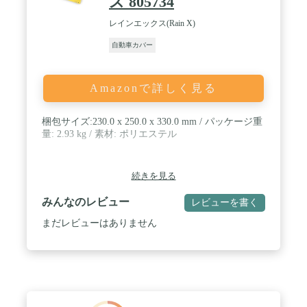
ズ 805734
170cm、高150cmです。念のため、ご注文する前
に、サイズをご確認ください。問題がございました
レインエックス(Rain X)
ら、ご気軽にこちらに連絡ください。返金再送に対
応可能です。私たちはお客様からの問題を解決する
自動車カバー
ために全力を尽くします。
Amazonで詳しく見る
梱包サイズ:230.0 x 250.0 x 330.0 mm / パッケージ重
量: 2.93 kg / 素材: ポリエステル
続きを見る
みんなのレビュー
レビューを書く
まだレビューはありません