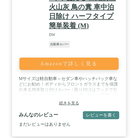
せ付けないため、ホコリ掃除や洗車にかかる時間と
火山灰 鳥の糞 車中泊
コストを削減できます。 Favoto車カバーは、一年
中、360度、風雨から愛車を守ってくれます。 /
日除け ハーフタイプ
★【裏起毛＆5層構造】Favoto車カバーの内側には上
簡単装着 (M)
質なソフトコットンを使用しており、カバーと車の
摩擦によるキズを完全に回避し、塗装面をダメージ
DW
から完全に保護し、一年中愛車をピカピカに保ちま
す。5層の素材を組み合わせた丈夫な生地は、完全
自動車カバー
防水だけでなく、紫外線を99.8％反射し、悪天候の
中でも大切な車を360度完璧に保護することができ
ます。
Amazonで詳しく見る
Mサイズは軽自動車～セダン車やハッチバック車な
どにお勧め！ボディからフロントガラスまでを保護
出来る簡単取り付けカバー / 取り付けはフックで引
っ掛けるだけ！フルカバーだと取り外しが手間にな
りますがハーフボディーカバーだとさっとフックで
続きを見る
取り付けれます。 / 冬場は霜や雪など凍結から守っ
てくれます。春から秋は黄砂や花粉、ほこりや直射
みんなのレビュー
レビューを書く
日光からボディーを守れます。 / ポリエステル生地
なのでお手入れも簡単！ / 収納、持ち運びに便利な
まだレビューはありません
収納カバー付き！お車に積載する際も車内が汚れま
せん。