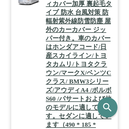
ィカバー加厚 裏起毛タ
イプ 防水 台風対策 防
輻射紫外線防雪防塵 屋
外のカーカバー ジッ
パー付き。車のカバー
はホンダアコード/日
産スカイライン/トヨ
タカムリ/トヨタクラ
ウン/マークX/ベンツC
クラス/ BMW3シリー
ズ/アウディA4 /ボルボ
S60 /パサートおよび他
search
のモデルに適していま
す。セダンに適してい
ます（490 * 185 *