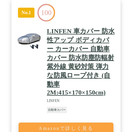
100
No.1
LINFEN 車カバー 防水
性アップ ボディカバ
ー カーカバー 自動車
カバー 防水防塵防輻射
紫外線 黄砂対策 弾力
な防風ロープ付き (自
動車
2M:415×170×150cm)
LINFEN
自動車カバー
Amazonで詳しく見る