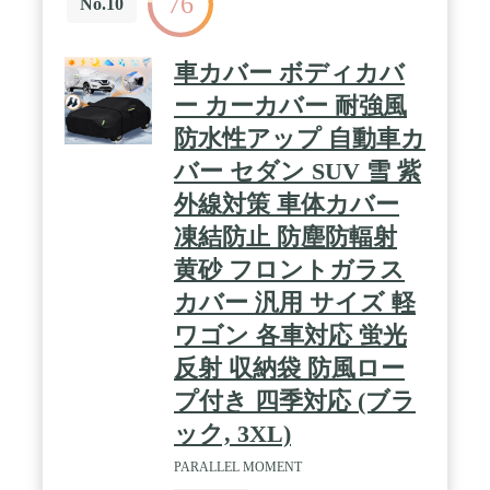
76
No.10
車カバー ボディカバ
ー カーカバー 耐強風
防水性アップ 自動車カ
バー セダン SUV 雪 紫
外線対策 車体カバー
凍結防止 防塵防輻射
黄砂 フロントガラス
カバー 汎用 サイズ 軽
ワゴン 各車対応 蛍光
反射 収納袋 防風ロー
プ付き 四季対応 (ブラ
ック, 3XL)
PARALLEL MOMENT