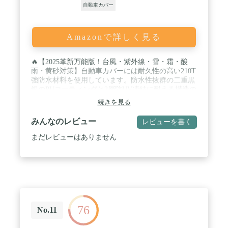
自動車カバー
Amazonで詳しく見る
🔥【2025革新万能版！台風・紫外線・雪・霜・酸
雨・黄砂対策】自動車カバーには耐久性の高い210T
強防水材料を使用しています。防水性抜群の二重黒
銀のPUコーティングと2層防UV凍結に耐える構造の
厚手素材で組み合わせ、普通の裏起毛タイプボディ
続きを見る
カバー材料と比べると、引き裂き性、防水性を大幅
に向上させます。また、こカーカバー最新の表面コ
みんなのレビュー
レビューを書く
ーティング材料と技術を使用して、99％UVカッ
ト、擦り傷内装劣化を効果的に防ぐことができま
まだレビューはありません
す。用途 : 紫外線、ほこり、汚れ、風、雨、雪、
霜、黄砂、鳥の糞、氷、日差し、木片などから愛車
を守る！ / 🔥【7つの固定部で耐強風・安定感抜
群・防水性アップ】🔥3つバックルの固定ロープだ
けなく、2つ高弾性の防風ロープも付、四輪の所に4
つ強力な固定鉤付き、安定感抜群です。他の車カバ
ーロープと比べると、弾性、耐久性は2つのレベル
76
に上昇しました。また、車体カバーの前後に伸縮性
No.11
のあるゴム裾、自動車をしっかり包み込む大きさで
耐強風性も抜群です！強風や激しい雪が来た場合、