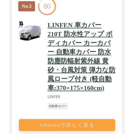
80
No.3
LINFEN 車カバー
210T 防水性アップ ボ
ディカバー カーカバ
ー 自動車カバー 防水
防塵防輻射紫外線 黄
砂・台風対策 弾力な防
風ロープ付き (軽自動
車:370×175×160cm)
LINFEN
自動車カバー
Amazonで詳しく見る