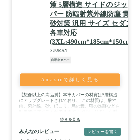
小さい部分の軽自動車はちょっと大きいかもしれま
策 5層構造 サイドのジッ
せん。。問題がございましたら、ご気軽にこちらに
連絡ください。返金再送に対応可能です。私たちは
パー 防輻射紫外線防塵 黄
お客様からの問題を解決するために全力を尽くしま
砂対策 汎用 サイズ セダン
す。
各車対応
(3XL:490cm*185cm*150cm)
NUOMAN
自動車カバー
Amazonで詳しく見る
【想像以上の高品質】本車カバーの材質は5層構造
にアップグレードされており、 この材質は、酸性
雨、紫外線、砂、ほこり、鳥の糞、猫の足跡などを
効果的に防ぐことができます！ SUV、MPV、小型
車に最適！収納バッグ付き。 / 【優れた耐風雨性
続きを見る
能】本車カバーは、本体前後に伸縮性のあるボトム
バンドと中央固定バックルを備えています。体にぴ
みんなのレビュー
レビューを書く
ったりとフィットし、本商品はより高い耐風性を備
えています。 そして、2層のPE防水材質が車カバー