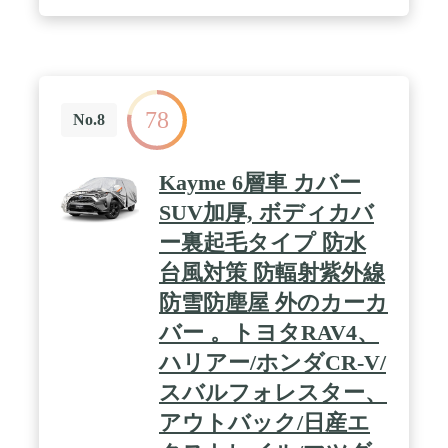
吹き飛ばされないように補強されています。2:トラ
ンクのカバーを簡単に折りたたんで輸送できる大き
なバッグをご用意しています。3:ダブルステッチを
使用してエッジを縫うため、車のカバーのエッジが
より硬くなり、ラインから降りにくくなります。4:
カーカバーには6つの反射ストリップがあり、夜間
78
に車にぶつからないように人々に思い出させます。
No.8
/ 〖ユニバーサルフィット〗-車のカバーはほぼすべ
てのSUVセデンハッチバックに適合し、サイズ指定
から選択でき、ボンネットの下のゴムバンドのデザ
Kayme 6層車 カバー
インにより、カバーがボディによりよくフィットし
ます。 / 〖ホルスリーウォームリマインダー〗-
SUV加厚, ボディカバ
1.plsはカバーを使用する前に車の表面をきれいにし
ー裏起毛タイプ 防水
ます。 2.あなたの車によりよく適応するために、い
くつかのモデルはミラーポケットを持っていませ
台風対策 防輻射紫外線
ん、示されている最初の画像を観察してください。
3. Holthlyは12ヶ月の保証を提供します。 何か問題
防雪防塵屋 外のカーカ
があれば、いつでも私たちに連絡してください、そ
バー 。トヨタRAV4、
して私たちはそれらを最初に解決するために最善を
尽くします。
ハリアー/ホンダCR-V/
スバルフォレスター、
アウトバック/日産エ