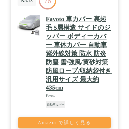
76
No.13
Favoto 車カバー 裏起
毛 5層構造 サイドのジ
ッパー ボディーカバ
ー 車体カバー 自動車
紫外線対策 防水 防炎
防塵 雪/強風/黄砂対策
防風ロープ/収納袋付き
汎用サイズ 最大約
435cm
Favoto
自動車カバー
Amazonで詳しく見る