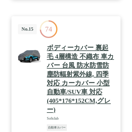
74
No.15
ボディーカバー 裏起
毛 4層構造 不織布 車カ
バー 台風 防水防雪防
塵防輻射紫外線, 四季
対応 カーカバー 小型
自動車/SUV車 対応
(405*176*152CM,グレ
ー)
Softclub
自動車カバー