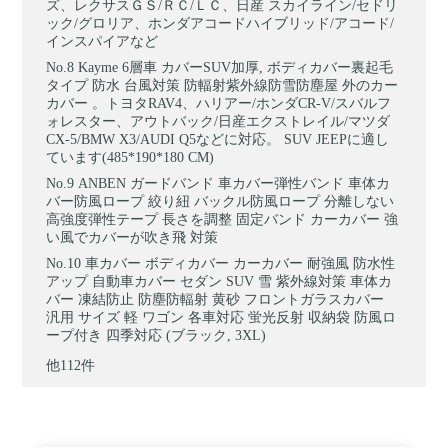
ズ、レクサスＧＳ/ＲＣ/ＬＣ、日産 スカイライン/セドリ
ック/グロリア、ホンダアコードハイブリッド/アコード/
インスパイアなど
Kayme 6層車 カバーSUV加厚, ボディカバー裏起毛
タイプ 防水 台風対策 防輻射紫外線防雪防塵屋 外のカー
カバー 。トヨタRAV4、ハリアー/ホンダCR-V/スバルフ
ォレスター、アウトバック/日産エクストレイル/マツダ
CX-5/BMW X3/AUDI Q5などに対応。 SUV JEEPに適し
ています(485*190*180 CM)
ANBEN ガードバンド 車カバー弾性バンド 車体カ
バー防風ロープ 絞り紐 バックル防風ロープ 分離しない
高強度弾性テープ 長さを調整 固定バンド カーカバー 強
い風でカバーが吹き飛 対策
車カバー ボディカバー カーカバー 耐強風 防水性
アップ 自動車カバー セダン SUV 雪 紫外線対策 車体カ
バー 凍結防止 防塵防輻射 黄砂 フロントガラスカバー
汎用 サイズ 軽 ワゴン 各車対応 蛍光反射 収納袋 防風ロ
ープ付き 四季対応 (ブラック, 3XL)
他112件