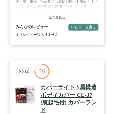
合目安：車長4.00m~5.20m/車幅1.65m~1.85m. / 【ゴ
3XL、3XXL、YL、5サイズ展開。収納袋付き、不要
ムバンドで長さを調整】弾性バンドはバックミラー
の時、折畳で収納可能で便利！スペースも最小限に
に固定されており、長さは異なるモデルに応じて調
抑えられております。自動車ボディカバーは汎用タ
整することができます / 【蛍光反射ストリップ】フ
続きを見る
イプで、各車の対応が楽！SUV、MPV、小型車に最
ードには。夜間または光の下で光を反射する蛍光反
適！品質保証:弊店からご購入日より1年以内であれ
射ストリップがあります。 夜に車がヒットするのを
みんなのレビュー
レビューを書く
ば、製品に不具合が生じた場合は、いつでも、ご注
心配する必要はありません。 / 【材質・素材】ポリ
文番号を記入の上、アマゾンの購入履歴より弊社ま
エステルオックスフォード生地をシルバーコートし
まだレビューはありません
でご連絡ください。必ず最善を尽くし、保証サービ
ていますので1年中使用できます。高強度で高密度
スをご対応いたします。
の材料は、通常の材料よりも防水性、難燃性、およ
び火災から安全です。 カバーの裏側は起毛素材で、
車の塗装を傷つけないようにしています。 / 【品質
保証】6か月分の品質保証できます。問題がござい
ましたら、ご気軽にこちらに連絡ください。私たち
はお客様からの問題を解決するために全力を尽くし
76
ます。
No.12
カバーライト 5層構造
ボディカバー CL-37
(裏起毛付) カバーラン
ド