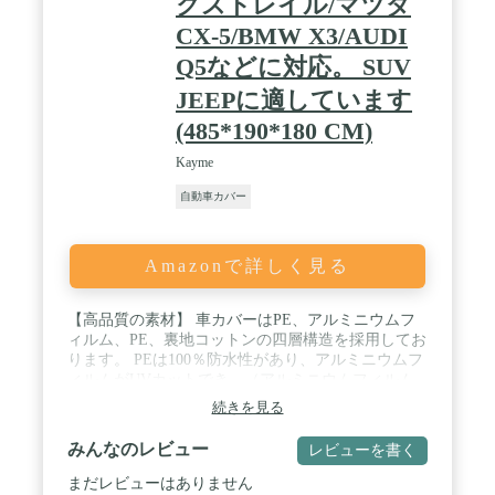
クストレイル/マツダ
CX-5/BMW X3/AUDI
Q5などに対応。 SUV
JEEPに適しています
(485*190*180 CM)
Kayme
自動車カバー
Amazonで詳しく見る
【高品質の素材】 車カバーはPE、アルミニウムフ
ィルム、PE、裏地コットンの四層構造を採用してお
ります。 PEは100％防水性があり、アルミニウムフ
ィルムがUVカットでき、（アルミニウムフィルム
が紫外線を遮断し、夏で日焼け止め）コットンが車
続きを見る
両の塗料を保護します。カーボディーカバーはそれ
ぞれの機能を担当し、ご愛車をうまく保護します！
みんなのレビュー
レビューを書く
/ 【強風と防水対策】1.前側と後ろ側に防風ベルト
が付いているので、台風でも飛ばされにくい！2.1.
まだレビューはありません