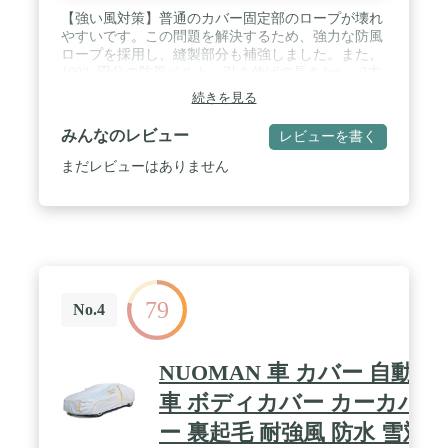
【強い風対策】普通のカバー固定部のロープが壊れ
やすいです。この問題を解決するため、強力な防風
ロープを採用し、縫製部分も補強しました。また、
1000+円分の防風ベルト、引き伸ばす長さ4ｍ、 2本
セット無料付き。強風や台風が来た場合、車カバー
続きを見る
は風に飛ばされません 。 / 【より優れた防水材料】
今度はより耐水性の高い210T防水材料を使用してい
みんなのレビュー
レビューを書く
ます。普通の170T材料と比べると、耐水性は2つの
レベルに上昇しました。【ご注意！！！】：カバー
まだレビューはありません
には防水加工が施されていますが、完全防水ではな
く、長時間激しい雨水に晒される台風や豪雨などの
際に、ミシン糸に縫われた部分から雨水が侵入する
場合があります。※本製品にはミラー袋は付いてお
りません。 / 【ご愛車を守る】駐車時の雨、鳥の
糞、霧、ホコリ、大気中のガス等から 愛車のボディ
ーをしっかりガードします！ 梅雨の時期の湿気や、
79
酸性雨等の車体を劣化させるのを防ぐ また直射日光
No.4
による紫外線により塗装変色や太陽光による ダッシ
ュボードの変形等を防いでくれます。 / 【耐久性】
今回の材料は、高密度のガタフ生地を採用してお
NUOMAN 車 カバー 自動
り、外層に銀を塗り、しっかりと防水効果を発揮し
ています。また酸性雨，強い紫外線，氷霜などに優
車 ボディカバー カーカバ
れた耐久性を有している。 / 【100%品質保証】念の
ー 裏起毛 耐強風 防水 雪対
ため、ご注文する前に、サイズをご確認ください、