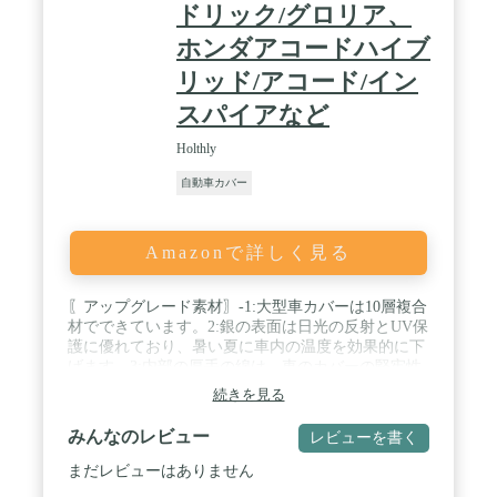
ドリック/グロリア、
ホンダアコードハイブ
リッド/アコード/イン
スパイアなど
Holthly
自動車カバー
Amazonで詳しく見る
〖アップグレード素材〗-1:大型車カバーは10層複合
材でできています。2:銀の表面は日光の反射とUV保
護に優れており、暑い夏に車内の温度を効果的に下
げます。3:内部の厚手の綿は、車のカバーの堅牢性
を高め、引き裂き止めと傷のつきにくい能力を向上
続きを見る
させます。 / 〖オールシーズン保護〗-春、夏、秋、
冬の4シーズン:ほこり、雪、産業汚染、鳥の糞、
みんなのレビュー
レビューを書く
葉、花粉、酸性雨、紫外線、暑い太陽、暴風雨な
ど。 / 〖商品詳細です〗 -1:Holthlyカーカバーには3
まだレビューはありません
対の防風ベルトが付いており、それぞれが強風でも