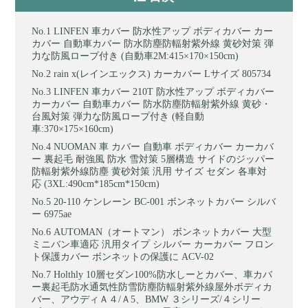
LINFEN 車カバー 防水性アップ ボディカバー カー
カバー 自動車カバー 防水防塵防輻射紫外線 黄砂対策 弾
力な防風ロープ付き (自動車2M:415×170×150cm)
rain x(レインエックス) カーカバー Lサイズ 805734
LINFEN 車カバー 210T 防水性アップ ボディカバー
カーカバー 自動車カバー 防水防塵防輻射紫外線 黄砂・
台風対策 弾力な防風ロープ付き (軽自動
車:370×175×160cm)
NUOMAN 車 カバー 自動車 ボディカバー カーカバ
ー 裏起毛 耐強風 防水 雪対策 5層構造 サイドのジッパー
防輻射紫外線防塵 黄砂対策 汎用 サイズ セダン 各車対
応 (3XL:490cm*185cm*150cm)
20-110 ケンレーン BC-001 ボンネットカバー シルバ
ー 6975ae
AUTOMAN（オートマン） ボンネットカバー 大型
ミニバン車適応 汎用タイプ シルバー カーカバー フロン
ト保護カバー ボンネットの保護に ACV-02
Holthly 10層セダン100%防水しーとカバー、車カバ
ー裏起毛防水通気性防雪防塵防輻射紫外線屋外ボディカ
バー、アウディＡ４/Ａ5、BMW ３シリーズ/４シリー