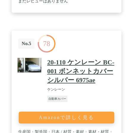
まだレビューはありません
の防水性を大幅に向上させます。 / 【優れたUV保護
能力】通常の素材に比べ、本車カバーのアルミフィ
ルム素材がより多くの紫外線を反射し、塗料を保護
します。また、砂、鳥の糞、猫の足跡などから車体
を保護することもでき、車の掃除の頻度を減らしま
す。 / 【特別なデザイン】本車カバーの取り付け方
法は簡単です。本品には7つの蛍光反射ベルトがあ
78
り、夜間の警告として使用できます。側面にはジッ
No.5
パーがあり、車内で物を拾うときにとても便利で
す。 ジッパーには蛍光反射テープが付いており、夜
でも簡単に見つけることができます。 / 【安心なサ
20-110 ケンレーン BC-
ービス】おかげさまで大変人気となりました。ご不
明な点や製品の不具合等がございましたら、お気軽
001 ボンネットカバー
にメールにてご連絡ください。できるだけ早く返事
シルバー 6975ae
致します。 本社は製品とサービスにこだわり、常に
最高のサービスを提供するように努めています。 念
ケンレーン
のため、ご注文前にカバーのサイズをご確認くださ
い。幅がせまくて長い車だと長さが足りなくなる場
自動車カバー
合がありますので、少し余裕を持ったサイズをお選
び下さい。
Amazonで詳しく見る
生産国：製造国：日本 / 材質・素材：素材・材質：