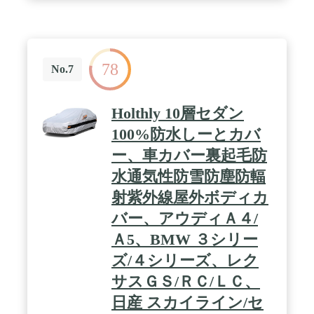
のような場合は、ドアミラーに掛ける長さでフィッ
ト調整してください。 / カー用品のプロ
「AUTOMAN」がセレクトしたボンネットカバーで
す。ボンネットのある大型ミニバンタイプの前部分
をカバーします。駐車スペースのガレージや屋根の
78
長さが足りずボンネット部分がはみ出してしまう場
No.7
合や、縦に2台駐車することによりボンネット部分
がはみ出してしまう場合などに最適なフロントカバ
ーです。 / ポリエステルオックスフォード生地をシ
Holthly 10層セダン
ルバーコートしていますので1年中使用できます。
汎用タイプなのでぴったりフィットしない場合があ
100%防水しーとカバ
ります。そのような場合は、ドアミラーに掛ける長
ー、車カバー裏起毛防
さでフィット調整してください。 / 厳選した素材を
丁寧に縫製しました。撥水生地ですが防水ではあり
水通気性防雪防塵防輻
ませんので雨の強いときなどは裏に染みることがあ
ります。この場合は十分に乾かしてからご使用くだ
射紫外線屋外ボディカ
さい。この商品は車の前部分を雨・埃からの保護、
バー、アウディＡ４/
ヘッドライトカバーの劣化防止を目的として生産さ
れています。汚れのない車はドライブがよりいっそ
Ａ5、BMW ３シリー
う楽しくなります。
ズ/４シリーズ、レク
サスＧＳ/ＲＣ/ＬＣ、
日産 スカイライン/セ