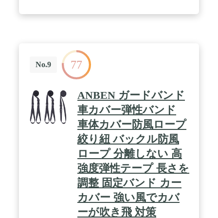
前側と後ろ側に防風ベルトが付いているので、台風
でも飛ばされにくい！3.本体カバーにはジッパーが
付いているので、車のカバー全体を持ち上げる必要
がなく、車内に簡単に入ることができます。 / 【適
切なサイズ】適切な自動車用ボディカバーを選択！
ご注意：C6のサイズは（485 * 190 * 180 CM）で
SUV/JEEPに適用しますが、但し、長さが485cmを超
77
えないようにしてください。 / 【多機能】 車カバー
No.9
はUVカット、ほこり、雨、雪、鳥落ち防止しま
す。多様な天気にも対応でき、うまくご愛車を保護
します！但し、ご使用する際に、しっかり車をカバ
ANBEN ガードバンド
ーしていることを確保してくださいね。 / 【品質保
証】 ご注意： 購入する前に車カバーのサイズとご
車カバー弾性バンド
愛車と合わしてください。 弊社の車カバーは365日
車体カバー防風ロープ
の品質保証を提供いたします。ご購入日より３ヶ月
以内に質問があれば、御遠慮なく、お問い合わせく
絞り紐 バックル防風
ださい。私たちは２４時間以内に返信し解決いたし
ます
ロープ 分離しない 高
強度弾性テープ 長さを
調整 固定バンド カー
カバー 強い風でカバ
ーが吹き飛 対策