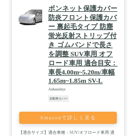
車ボディカバーは風に飛ばされません。台風も十分
ボンネット保護カバー
に対応可能です。雪対策の強い味方！ / 🔥【夜間駐
車の安全性UP・サイドドア開閉・引き裂きに強い】
防炎フロント保護カバ
🔥カーカバーの前後6つの蛍光反射ライン付き、視
ー 裏起毛タイプ 防塵
認性が高く、500mのところから車カバーの確認可
能、夜間の路上駐車の安全性を大幅に向上させ、ご
蛍光反射ストリップ付
愛車を全面的保護することができます。また、自動
車カバー運転手席の方は開閉できる設計され、側面
き ゴムバンドで長さ
にはジッパーがあり、忘れ物があれば、カバー全体
を調整 SUV車用 オフ
を外す必要がなく、出入り非常に便利です。これは
多機能の車体カバー、安心・安全なカーライフを送
ロード車用 適合目安：
ることができます！ / 🔥【耐久性強い・四季兼用・
ご愛車をしっかり守る】🔥一枚車カバーで四季対
車長4.00m~5.20m/車幅
応、春には防風防塵、梅雨の季節の湿気や、酸性雨
1.65m~1.85m SV-L
防止。夏は、ボディカバーの表面コーティング紫外
線を強力カットことができます、車内の温度を下げ
Anbenshiye
る、日焼けして自然発火、車の内装が劣化も防止！
秋に駐車時の落ち葉、鳥の糞、黄砂等の汚れ防げま
自動車カバー
す。その他、子どもの落書き他日常のトラブルから
もしっかり守る！冬は屋外に駐車していた車は霜、
積雪、凍結などからも守る！一番大切なのは、車体
Amazonで詳しく見る
カバーを使用すると、冬の積雪で苦労をすることな
く、出発時間を大幅に節約させます。長くお車を使
用されてるには、カバーは重要です。 / 🔥【5サイ
【適合サイズ】適合車種：SUV/オフロード車用.適
ズ展開！収納袋付き&安心の品質保証】🔥3M、3L、