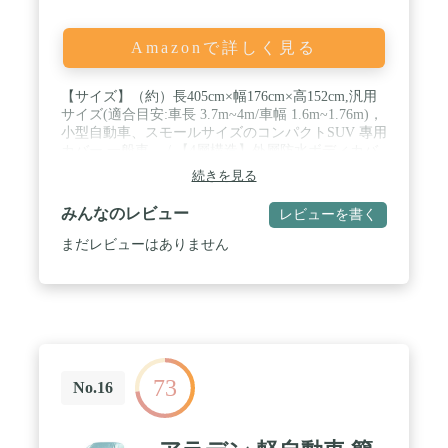
Amazonで詳しく見る
【サイズ】（約）長405cm×幅176cm×高152cm,汎用
サイズ(適合目安:車長 3.7m~4m/車幅 1.6m~1.76m)，
小型自動車、スモールサイズのコンパクトSUV 專用
カバー 一般車。 / 【4層構造】外層防水ボディカバ
ー：環境にやさしい高密度不織布（重：160g/m2）
続きを見る
を使用します。これは防湿性があり、手触りが軽く
て柔らいです。中層：PPフィルムと二層高比重不織
みんなのレビュー
レビューを書く
布で，空気を通し、防水性能がもっと良いです。内
層：さらに柔らかい感触の裏起毛素材で、強風がボ
まだレビューはありません
ディカバーを巻き起こして車を擦傷することを防ぐ
ことができます。 / 【親密なデザイン】カバーには
グロメットが内蔵されていますので、風の強い天候
でカバーを締めることができます。4つの蛍光反射
ストリップを付き、とても目立って、夜でも簡単に
見つけることができます。 / 【ご愛車を守る】日
光、湿気、積雪、フロスティング、腐食、埃、汚
73
れ、擦り傷、 黄砂、高温、紫外線からご愛車を保護
No.16
します。オールシーズン、365日大切な愛車を守る
必需品です。 / 【取り付けが簡単】お一人でも簡単
にかぶせることができます。日々を共にするかけが