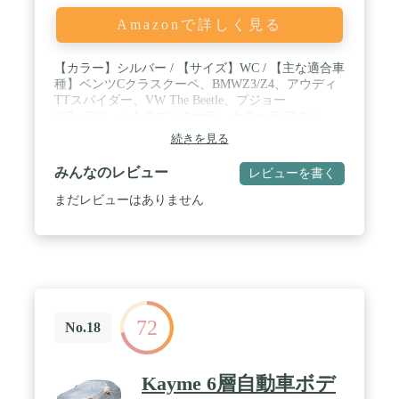
Amazonで詳しく見る
【カラー】シルバー / 【サイズ】WC / 【主な適合車
種】ベンツCクラスクーペ、BMWZ3/Z4、アウディ
TTスパイダー、VW The Beetle、プジョー
307cc/308、シトロエンクサラ、カローラ/アクシ
オ、プラッツ、ベルタ、ティーダラティオ、フェア
続きを見る
レディZ、サニー、グレイス、S2000、インテグラ、
インプレッサザセダン、RX-8、ロードスター/RF、
みんなのレビュー
レビューを書く
エリオセダンなど / 【生地素材】オックス太番手
300D生地使用
まだレビューはありません
72
No.18
Kayme 6層自動車ボデ