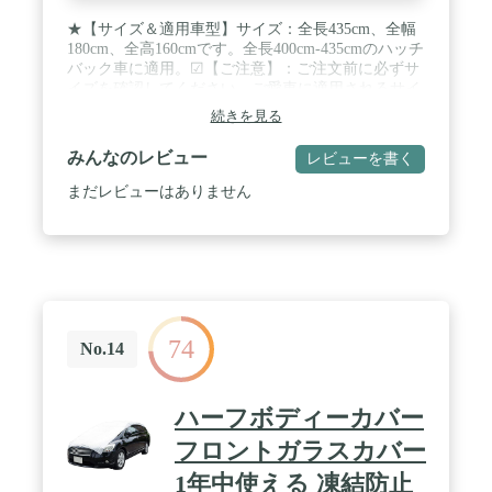
★【サイズ＆適用車型】サイズ：全長435cm、全幅
180cm、全高160cmです。全長400cm-435cmのハッチ
バック車に適用。☑【ご注意】：ご注文前に必ずサ
イズを確認してください。ご愛車に適用されるサイ
ズについては、出品者にお問い合わせいただくこと
続きを見る
も可能です。 / ★【強風対策】前後裾に伸縮性を持
たせているので、車への装着が楽に行えます。 カバ
みんなのレビュー
レビューを書く
ーを取り付けた後、オーナーは4つの車輪のところ
でストラップを結べば、風によるカバーのがたつき
まだレビューはありません
を防ぐことができます。 さらに、長さ4.5mの防風
ストラップ2本を無料でお付けします。 この防風ス
トラップを車のフロントとリアにそれぞれ結べば、
巨大台風でもカバーが風で壊れたり飛ばされたりす
る心配はないので、車を完全に保護することが可能
です。 / ★【運転席側にファスナー付き】運転席側
にはファスナーが付いています。 車カバーをかけて
74
いて、ふと車内に忘れ物をしたことを思い出して
No.14
も、ジッパーを開ければ1秒で取り出せます。 ジッ
パーがないと、何度もカバーを取り外したり、戻し
たりする手間がかかります。Favoto車カバーは、実
ハーフボディーカバー
用性と利便性を兼ね備えており、日常生活の中で愛
車を無理なく保護することができます。 / ★【愛車
フロントガラスカバー
を守る】Favotoカーカバーは、雨や紫外線による劣
1年中使える 凍結防止
化から車を守ります。 同時に、ホコリや落ち葉を寄