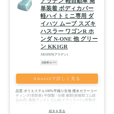
アラデン 軽自動車 簡
えのないパートナーである愛車の保護に、ぜひ本製
品をご活用ください。※念のため，お客様が購ご注
単装着 ボディカバー
文する前に、ご愛車のサイズをご確認ください。
軽ハイトミニ専用 ダ
イハツ ムーブ スズキ
ハスラー ワゴンR ホ
ンダ N-ONE 他 グリー
ン KK1GR
ARADEN(アラデン)
自動車カバー
Amazonで詳しく見る
品質:ポリエステル100%平織り生地 撥水カラーコー
ティング(非防炎) 中国製 / 仕様:裾部(前後部ゴム絞
込み式) 着脱アシストゴム付(ドアミラー2ヵ所取付
用) 強風対策ベルト付 フロント部認識マーク付 収納
袋付 / 適合車長:3.20m~3.50m 適合車高:1.53m~1.75m
続きを見る
/ 【ダイハツ】ムーヴ・MAX・アトレー(1999年後期