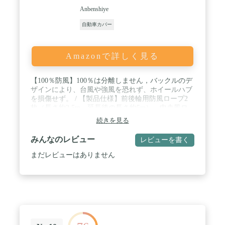
Anbenshiye
自動車カバー
Amazonで詳しく見る
【100％防風】100％は分離しません，バックルのデ
ザインにより、台風や強風を恐れず、ホイールハブ
を損傷せず。 / 【製品仕様】前後輪用防風ロープ2
枚（長さ約2.5m，延長後の長さ約5m），中央風ロ
ープ1枚（長さ約4m，延長後の長さ約8m）。 / 【長
続きを見る
さを調整】長さを調整，防風弾性ロープの両端は長
さを調整でき、より便利で迅速に使用できます，合
みんなのレビュー
レビューを書く
計5つの長さ調整バックル. / 【材質・素材】弾性バ
ンド，広げて厚く，弾性と耐久性，高強度で高密度
まだレビューはありません
の材料は。 / 【特許製品】製品は特許を取得してい
ます，6か月分の品質保証できます，問題がござい
ましたら、ご気軽にこちらに連絡ください。私たち
はお客様からの問題を解決するために全力を尽くし
ます。