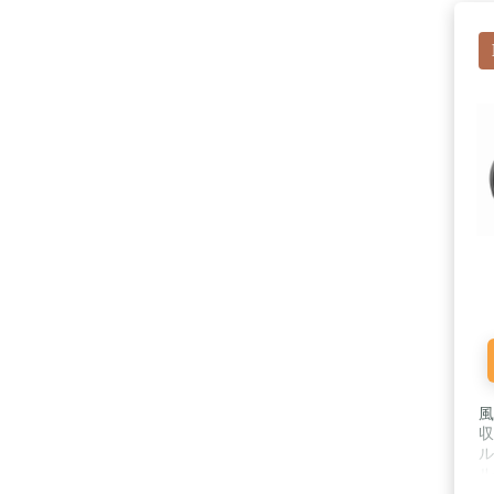
風
収
ル
ル