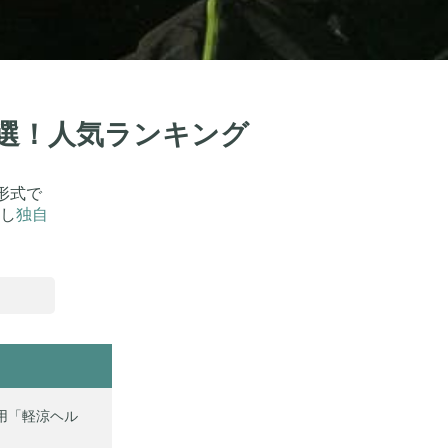
3選！人気ランキング
形式で
し
独自
学用「軽涼ヘル