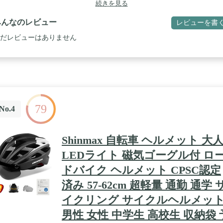
続きを見る
みんなのレビュー
レビューを書
だレビューはありません
79
No.4
Shinmax 自転車 ヘルメット 大
LEDライト 磁気ゴーグル付 ロ
ドバイク ヘルメット CPSC認定
済み 57-62cm 超軽量 通勤 通学 
イクリング サイクルヘルメッ
男性 女性 中学生 高校生 収納袋 