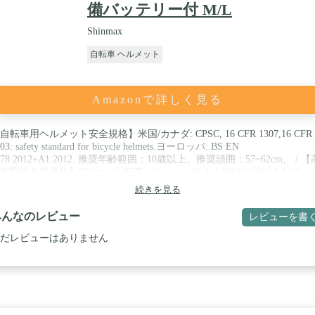
備バッテリー付 M/L
Shinmax
自転車 ヘルメット
Amazonで詳しく見る
自転車用ヘルメット安全規格】米国/カナダ: CPSC, 16 CFR 1307,16 CFR
03: safety standard for bicycle helmets.ヨーロッパ: BS EN
078:2012+A1:2012. 推奨年齢範囲：10歳以上。推奨頭囲：57~62cm。 / 【
衝撃性＆軽量化】Shinmax自転車ヘルメットは大人向けに設計されてい
、サイズが調整可能のため、適用範囲内の子供もご利用できます。外部
続きを見る
固なPC材をカバーして、内部は高衝撃吸収性EPS素材をライダーの頭
護します。安全性を確保する同時に軽量化構造で軽く被り心地を実現す
みんなのレビュー
レビューを書
。 / 【テールライト付き自転車ヘルメット】夜間も安心のテールライト
、3つのモード（点滅、速い点滅、常時点灯）を含む、暗い道でより目
だレビューはありません
、視認性を高め、安全性アップ。電池を交換するのは簡単（セット済一
、予備用一枚、合二枚）、夜のサイクリングをより安全になります。 /
マグネットゴーグル-メガネ対応】専用マグネットゴーグル付き、薄型
リカーボネイト素材を採用して、より自然でクリアな視界感を実現する
ードバイクヘルメットゴーグルは日差しの時と虫が多くなる季節に目を
し、不快感を防ぎ、視野性を確保する。片手でゴーグルの着脱でき。※