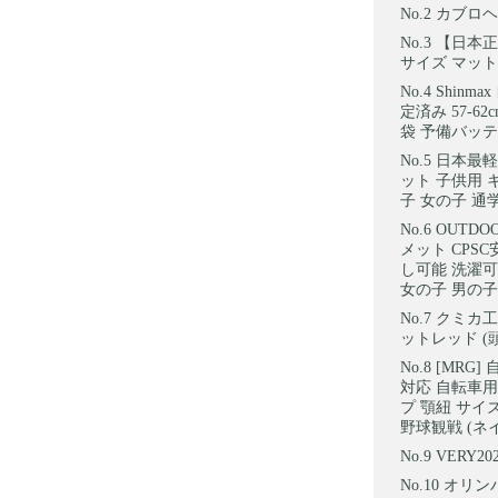
カブロヘ
【日本正規
サイズ マッ
Shinm
定済み 57-
袋 予備バッテ
日本最軽量
ット 子供用 
子 女の子 通学 
OUTD
メット CPS
し可能 洗濯可
女の子 男の子
クミカ工業
ットレッド (頭囲
[MRG]
対応 自転車用
プ 顎紐 サイ
野球観戦 (ネ
VERY2
オリンパ