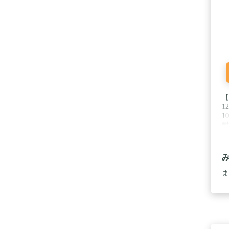
【
12
1
耐
す
堅
保
る
き
ま
ち
枚
【
ポ
ロ
護