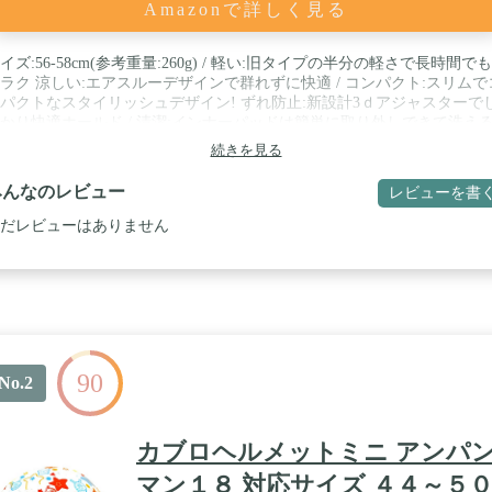
Amazonで詳しく見る
イズ:56-58cm(参考重量:260g) / 軽い:旧タイプの半分の軽さで長時間で
ラク 涼しい:エアスルーデザインで群れずに快適 / コンパクト:スリムで
パクトなスタイリッシュデザイン! ずれ防止:新設計3ｄアジャスターで
かり快適ホールド / 清潔:インナーパッドは簡単に取り外しできて洗え
インナーパッド-8) / 夜道も安心:左右後部3ヶ所の反射ステッカーが存在
続きを見る
ピール。市販の自転車用リアライトの取付も可能
みんなのレビュー
レビューを書
だレビューはありません
90
No.2
カブロヘルメットミニ アンパ
マン１８ 対応サイズ ４４～５