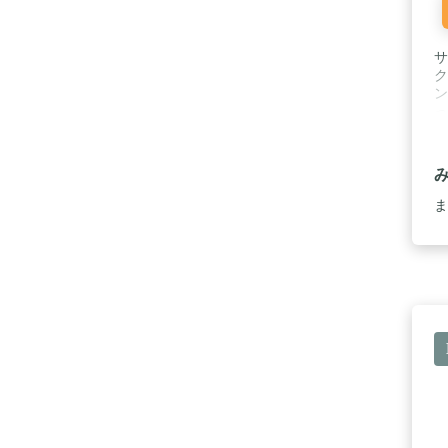
サ
ク
ン
っ
(
ア
ま