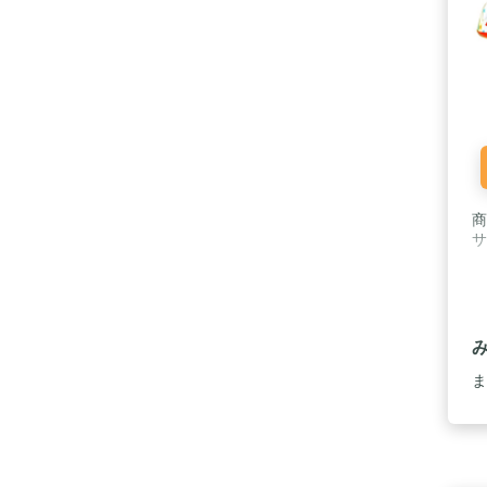
商
サ
ま