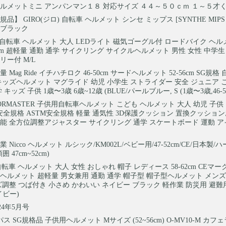
ルメットミニ アンパンマン１８ 対応サイズ ４４～５０ｃｍ １～５才
品】 GIRO(ジロ) 自転車 ヘルメット シンセ ミップス [SYNTHE MIPS 
トブラック
ax 自転車 ヘルメット 大人 LEDライト 磁気ゴーグル付 ロードバイク ヘル
62cm 超軽量 通勤 通学 サイクリング サイクルヘルメット 男性 女性 中学生
リー付 M/L
 Mag Ride イチハチロク 46-50cm サードヘルメット 52-56cm SG規格
キッズヘルメット マグライド 幼児 小学生 ストライダー 安全 ジュニア 
キッズ 子供 1歳〜3歳 6歳~12歳 (BLUE/パールブルー, S (1歳〜3歳,46-50
OORMASTER 子供用自転車ヘルメット こども ヘルメット 大人 幼児 子
C安全規格 ASTM安全規格 軽量 通気性 3D保護クッション 置換クッショ
能 全方位調整アジャスター サイクリング 通学 スケートボード 運動 
 Nicco ヘルメット ルシック/KM002L/ベビー用/47-52cm/CE/日本製
 47cm~52cm)
 自転車 ヘルメット 大人 女性 おしゃれ 帽子 レディース 58-62cm CEマー
ヘルメット 超軽量 男女兼用 通勤 通学 帽子型 帽子型ヘルメット メンズ
ズ調整 つば付き 小さめ かわいい ネイビー ブラック 軽作業 防災用 避難
イビー)
024年5月号
ス SG規格品 子供用ヘルメット Mサイズ (52~56cm) O-MV10-M カフ