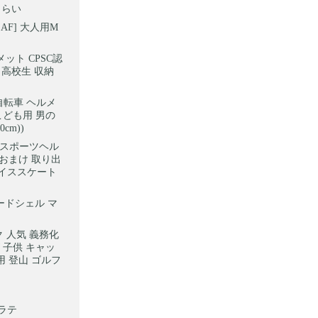
くらい
AF] 大人用M
メット CPSC認
 高校生 収納
 自転車 ヘルメ
こども用 男の
cm))
供 スポーツヘル
ンおまけ 取り出
アイススケート
/ハードシェル マ
ク 人気 義務化
 子供 キャッ
用 登山 ゴルフ
ェラテ