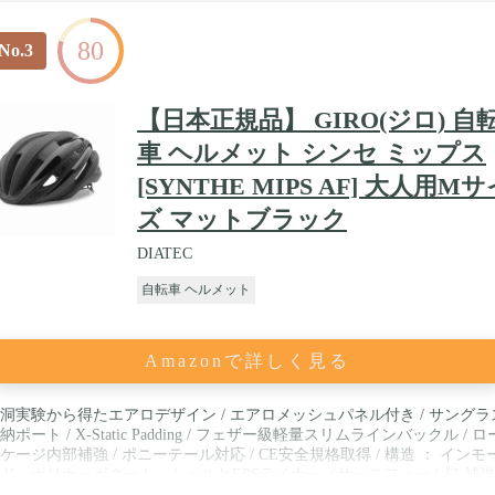
80
No.3
【日本正規品】 GIRO(ジロ) 自
車 ヘルメット シンセ ミップス
[SYNTHE MIPS AF] 大人用M
ズ マットブラック
DIATEC
自転車 ヘルメット
Amazonで詳しく見る
洞実験から得たエアロデザイン / エアロメッシュパネル付き / サングラ
納ポート / X-Static Padding / フェザー級軽量スリムラインバックル / ロ
ケージ内部補強 / ポニーテール対応 / CE安全規格取得 / 構造 ： インモ
ド・ポリカーボネート・シェルとEPSライナー／サーモフォームSL補強