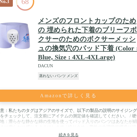
68
No.3
メンズのフロントカップのため
の 埋められた下着のブリーフボ
クサーのためのボクサーメッシ
ュの換気穴のパッド下着 (Color 
Blue, Size : 4XL-4XLarge)
DACUN
蒸れない パンツ メンズ
Amazonで詳しく見る
意：私たちのタグはアジアのサイズで、以下の製品の説明のサイジング
をチェックして、注文前にアイテムの測定値を確認してください。 / 硬
地：滑らかな静かな綿の生地を使ってパッド入りのパンツはあなたが絹
うに滑らかに感じるようにします / 絞り止め：男性の生理学的構造に沿
、パッド入りの支持者は陰嚢と陰茎を手術後に絞られて絞り込み、痛み
続きを見る