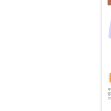
注
報
布
よ
て