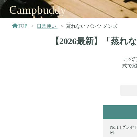
Campbuddy
TOP
日常使い
蒸れない パンツ メンズ
【2026最新】「蒸れ
この
式で紹
[グンゼ]
M