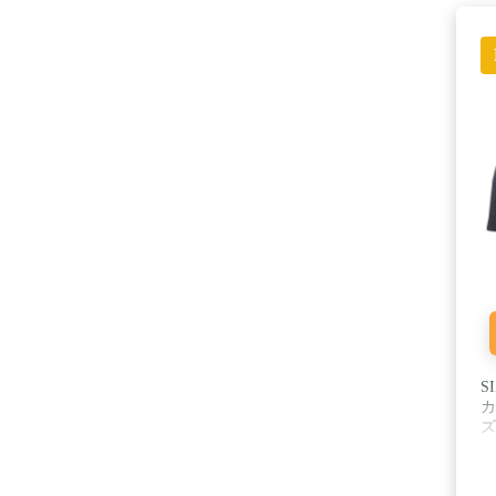
S
カ
ズ