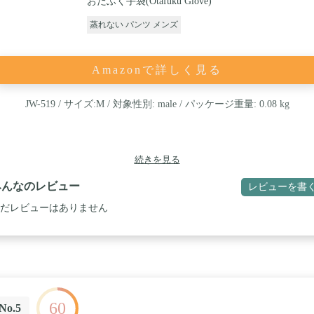
おたふく手袋(Otafuku Glove)
蒸れない パンツ メンズ
Amazonで詳しく見る
JW-519 / サイズ:M / 対象性別: male / パッケージ重量: 0.08 kg
続きを見る
みんなのレビュー
レビューを書
だレビューはありません
60
No.5