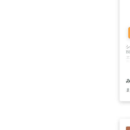
シ
B
エ
重
メ
ル
ま