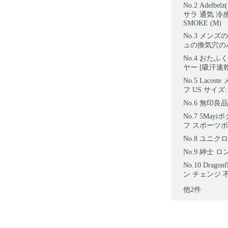
Adelb
サラ 通気 冷
SMOKE (M)
メンズの
ュの換気穴のパッド下着
おたふく
ヤー [吸汗速乾
Lacos
フ US サイズ: 
無印良品
5May
フ スポーツボ
ユニクロ
紳士 ロ
Drag
ン チェンジ 不
他2件