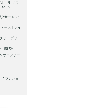
 ツルツル サラ
DARK
ボクサーメッシ
Dファーストレイ
ボクサー ブリー
51724
ボクサーブリー
パンツ ポジショ