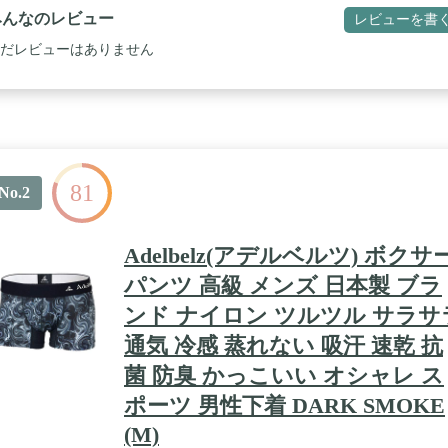
みんなのレビュー
レビューを書
だレビューはありません
81
No.2
Adelbelz(アデルベルツ) ボクサ
パンツ 高級 メンズ 日本製 ブラ
ンド ナイロン ツルツル サラサ
通気 冷感 蒸れない 吸汗 速乾 抗
菌 防臭 かっこいい オシャレ ス
ポーツ 男性下着 DARK SMOKE
(M)