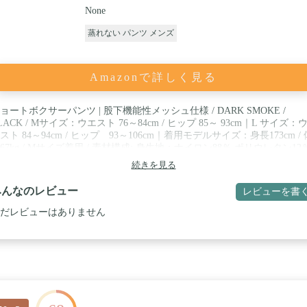
None
蒸れない パンツ メンズ
Amazonで詳しく見る
ョートボクサーパンツ | 股下機能性メッシュ仕様 / DARK SMOKE /
LACK / Mサイズ：ウエスト 76～84cm / ヒップ 85～ 93cm｜L サイズ：
スト 84～94cm / ヒップ 93～106cm｜着用モデルサイズ：身長173cm / 
67kg / Mサイズ着用 / 素材構成: 身生地：ナイロン88％ ポリウレタン12％
ッシュ部：ポリエステル81％ ポリウレタン19％, アウトゴム：ポリエス
続きを見る
63% ナイロン26％ ポリウレタン11％ / 生産国：日本
みんなのレビュー
レビューを書
だレビューはありません