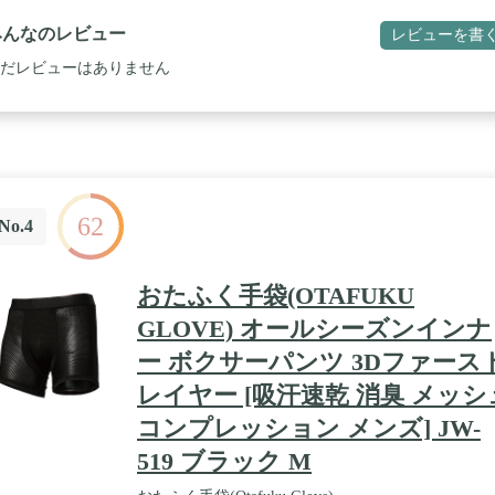
らすことができるそして回復時間を短くします。 / カーブを作成する：
ドは快適で自然に見える、パディングされたパンダンタントはあなたに
みんなのレビュー
レビューを書
の適切な量を追加します。誰もあなたがそれを着ていることを知ってい
が、あなたの姿に気づくでしょう。 / 衣服の下に隠れる：パッド入りの
だレビューはありません
ツは、サイクリング、ランニング、ジム、バスケットボール、日付、パ
ィー、会議、そして誰もあなたの秘密を見つけるために服のすべての石
で着用することができます。あなたの魅力的な人物を見てください。
62
No.4
おたふく手袋(OTAFUKU
GLOVE) オールシーズンインナ
ー ボクサーパンツ 3Dファース
レイヤー [吸汗速乾 消臭 メッシ
コンプレッション メンズ] JW-
519 ブラック M