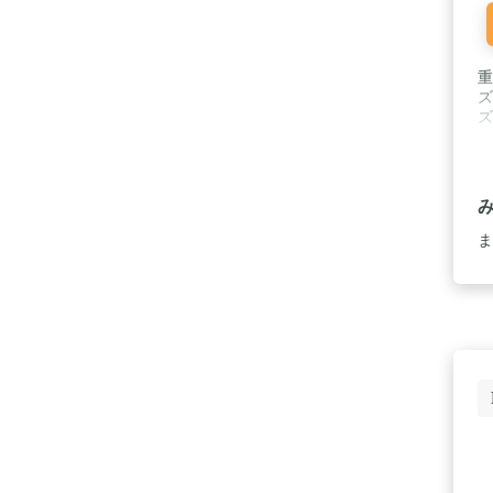
す
い
く
重
ズ
ズ
ま