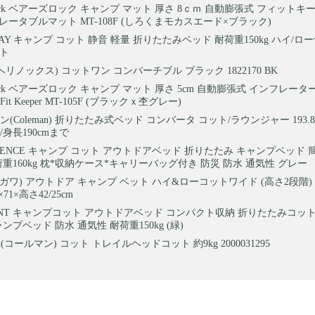
 Rock ベアーズロック キャンプ マット 厚さ 8ｃｍ 自動膨張式 フィットキーパ
ンフレータブルマット MT-108F (しろくまモカスエード×ブラック)
WAY キャンプ コット 静音 軽量 折りたたみベッド 耐荷重150kg ハイ/ロ
ート
ox(ヘリノックス) コットワン コンバーチブル ブラック 1822170 BK
 Rock ベアーズロック キャンプ マット 厚さ 5cm 自動膨張式 インフレー
t Keeper MT-105F (ブラックｘ杢グレー)
(Coleman) 折りたたみ式ベッド コンバータ コット/ラウンジャー 193.8×64
g/身長190cmまで
 LENCE キャンプ コット アウトドアベッド 折りたたみ キャンプベッド 
荷重160kg 枕*収納ケース*キャリーバッグ付き 防災 防水 通気性 グレー
a(オガワ) アウトドア キャンプ ベット ハイ&ローコットワイド (高さ2段階
×71×高さ42/25cm
UNT キャンプコット アウトドアベッド コンパクト収納 折りたたみコット
ンプベッド 防水 通気性 耐荷重150kg (緑)
an(コールマン) コット トレイルヘッドコット 約9kg 2000031295