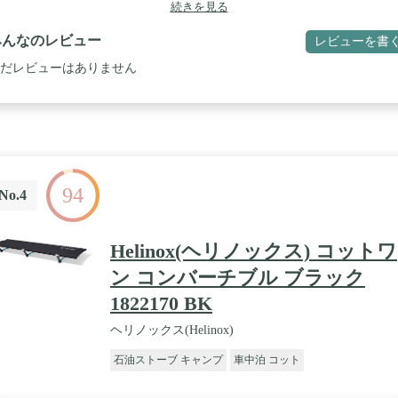
アウトドアでまるでベッドのような寝心地を。】WAQ 2WAY フォール
続きを見る
ングコットは、地面から距離を取ることでフィールドのコンディション
右されず 600Dナイロン製のベッドシートが程よく沈み込むことで、キ
みんなのレビュー
レビューを書
プでのお昼寝や夜の睡眠を今以上に快適にします。 / 【地面の凸凹に左
れないコットスタイル】地面から距離をとることで、フィールドが芝生
だレビューはありません
、砂場でも、石混じりのサイトでも 凸凹を感じることなくいつでも快
眠ることが可能に。マットで眠るのとはまた違うコットスタイルをお楽
ください。 / 【日本国内の耐荷重検査合格済み製品】コット全体で支え
心の耐荷重スペック”150kg”アルミ素材の中でも特に強度の高
”A7075(超々ジュラルミン)”を採用することにより 小さな子どもから大
で安心して御使用頂けるスペックに仕上がりました。 / 【ハイ・ローど
でも使用可能】付属のレッグポールを抜き差しすることで、コットをハ
94
タイル・ロースタイルの 2つの高さに調節することが可能です。お好み
No.4
さ、テントの大きさに合わせたスタイルでお楽しみください / 【持ち運
すいコンパクト収納】WAQフォールディング コットには専用の収納バ
が付属。 ゆとりのある設計のためストレスなく収納することが可能で
Helinox(ヘリノックス) コットワ
。車での積載、持ち運びがしやすいサイズ感なのも特徴です。重量は
.2kgの軽量モデル。 / 【スペック詳細】・600Dナイロン仕様・耐荷重
ン コンバーチブル ブラック
150kg]・幅広ゆったりサイズ・ハイ/ロー2way仕様・持ち運び簡単収納バ
1822170 BK
付き【製品サイズ】・使用時/長さ(約)190cm x 幅(約)65cm x 高さ[ハイ]
約)37cm[ロー](約)17cm・収納袋サイズ/横(約)60cm x 幅(約18cm) x 高さ(
ヘリノックス(Helinox)
8cm) 【セット内容】コット生地×1 レッグフレーム ×3 レッグポール×12 
袋 ×1 / 【注意事項】 こちらの商品はアウトドアでの使用を想定してお
石油ストーブ キャンプ
車中泊 コット
、商品の劣化を早めることとなりますため、常設利用は推奨しておりま
。 ・常設利用が原因の破損、不良に関しましては保証の対象外となり