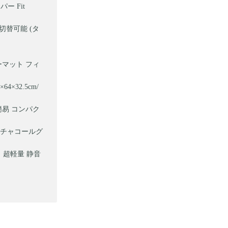
ー Fit
ー切替可能 (タ
ターマット フィ
×32.5cm/
簡易 コンパク
) チャコールグ
 超軽量 静音