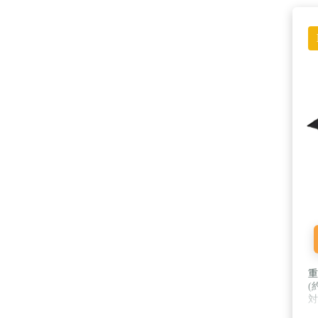
重
(
対