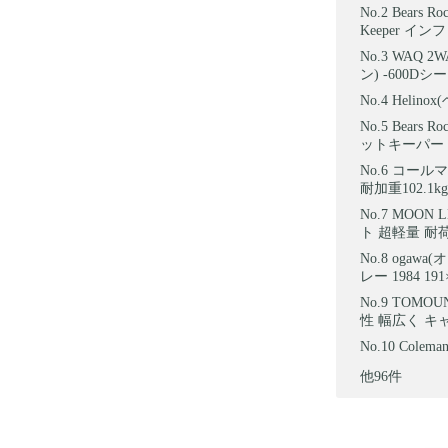
Bears
Keeper イ
WAQ 2
ン) -600Dシ
Helin
Bears
ットキーパー Fi
コールマン
耐加重102.1k
MOON
ト 超軽量 耐
ogaw
レー 1984 191
TOMO
性 幅広く キャ
Colem
他96件