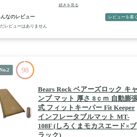
続きを見る
みんなのレビュー
レビューを書
だレビューはありません
98
No.2
Bears Rock ベアーズロック キ
ンプ マット 厚さ 8ｃｍ 自動膨
式 フィットキーパー Fit Keeper
インフレータブルマット MT-
108F (しろくまモカスエード×ブ
ラック)