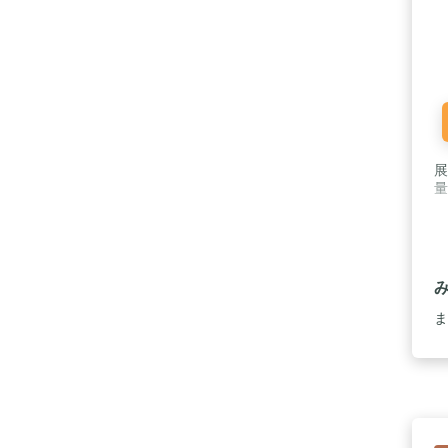
展
量
ま