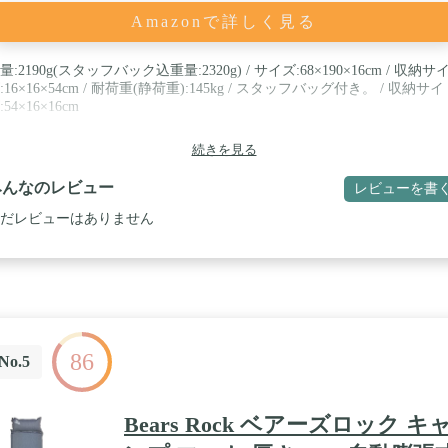
。 ・寒冷地でのご使用には服装などに十分注意した上でご使用くださ
。 ・かび・匂いの原因となりますので濡れた場合はお早めに乾燥させ
Amazonで詳しく見る
ださい。 ・コットの上で飛び跳ねたりしないでください。
量:2190g(スタッフバック込重量:2320g) / サイズ:68×190×16cm / 収納サ
:16×16×54cm / 耐荷重(静荷重):145kg / スタッフバッグ付き。 / 収納サイ
:54×16×16cm
続きを見る
みんなのレビュー
レビューを書
だレビューはありません
86
No.5
Bears Rock ベアーズロック キ