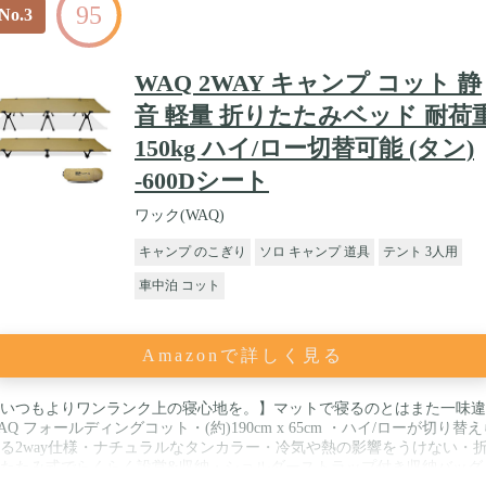
95
No.3
WAQ 2WAY キャンプ コット 静
音 軽量 折りたたみベッド 耐荷
150kg ハイ/ロー切替可能 (タン)
-600Dシート
ワック(WAQ)
キャンプ のこぎり
ソロ キャンプ 道具
テント 3人用
車中泊 コット
Amazonで詳しく見る
いつもよりワンランク上の寝心地を。】マットで寝るのとはまた一味違
AQ フォールディングコット・(約)190cm x 65cm ・ハイ/ローが切り替
る2way仕様・ナチュラルなタンカラー・冷気や熱の影響をうけない・
たたみ式でらくらく設営&収納・ショルダーストラップ付き収納バッグ 