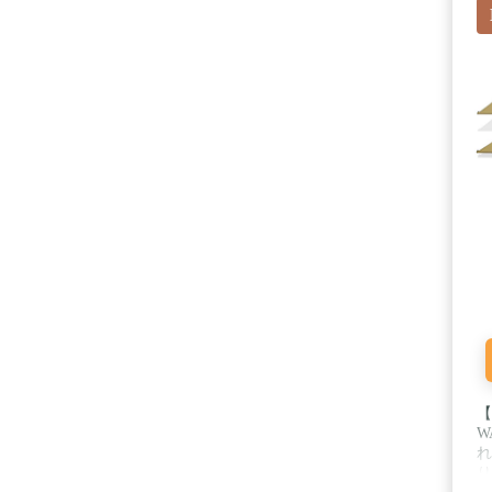
【
W
れ
り