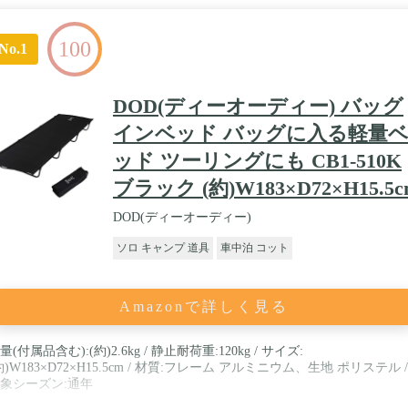
100
No.1
DOD(ディーオーディー) バッグ
インベッド バッグに入る軽量
ッド ツーリングにも CB1-510K
ブラック (約)W183×D72×H15.5c
DOD(ディーオーディー)
ソロ キャンプ 道具
車中泊 コット
Amazonで詳しく見る
量(付属品含む):(約)2.6kg / 静止耐荷重:120kg / サイズ:
約)W183×D72×H15.5cm / 材質:フレーム アルミニウム、生地 ポリステル /
象シーズン:通年