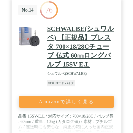
ているのでしっかりとした握り心地を実現してくれ
76
ます。 初心者でも安心の補助ブレーキなので、操作
No.14
に不安をお持ちの方のために、ハンドル水平部分に
も補助ブレーキを搭載しています。 ロードバイク初
心者の方や、街乗りをメインにお考えの方にも安心
SCHWALBE(シュワル
してお使いいただけます。 / 【サイズ】 本体サイズ
長さ：約1720mm×幅：約450mm×高さ：880mm～
ベ) 【正規品】プレス
920mm サドル高さ：約800mm～約920mm ハンドル
タ 700×18/28Cチュー
高さ：約880mm～約920mm 総重量：約16.5kg 適応
身長：約155cm～ ※個人差があります 適応体重：
ブ 仏式 60㎜ロングバ
～75kg ※前後タイヤの適正空気圧条件下 タイヤ
サイズ：700 x 28C タイヤ幅：28mm 保険：PL保険
ルブ 15SV-E.L
加入済み フレームサイズ：430ｍｍ フレーム材質：
スチール ※JIS耐震振動試験合格品 前輪・後輪ブレ
シュワルベ(SCHWALBE)
ーキ：キャリパーブレーキ 装備：反射鏡、片足スタ
軽量 ロード バイク
ンド / 【ご注意点】※一部組立がございます。 ※改
良などにより予告なくデザイン・仕様の変更がある
場合があります。
Amazonで詳しく見る
品番:15SV-E.L / 対応サイズ : 700×18/28C / バルブ長
: 60mm / 重量 : 105g (カタログ値) / 素材 : ブチルゴ
ム / 運送時にも安心な、純正の箱に入った国内正規
品です。 / バルブコアは分解が可能です。取付けの