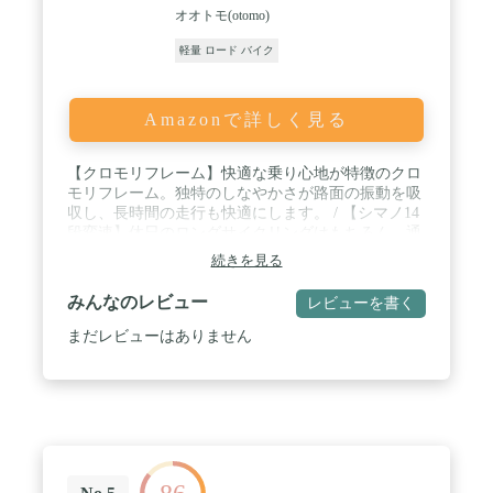
オオトモ(otomo)
軽量 ロード バイク
Amazonで詳しく見る
【クロモリフレーム】快適な乗り心地が特徴のクロ
モリフレーム。独特のしなやかさが路面の振動を吸
収し、長時間の走行も快適にします。 / 【シマノ14
段変速】休日のロングサイクリングはもちろん、通
勤、通学などの日常使いでも最適な14段変速を搭
続きを見る
載。坂道はもちろん、平坦な道でスピードを出した
いときなど様々な場面に対応します。 / 【デュアル
みんなのレビュー
レビューを書く
コントロールレバー】ブレーキと変速シフトが一体
になったSENSAH製デュアルコントロールレバーを
まだレビューはありません
採用。ハンドルから手を離すことなく簡単に操作が
できます。ロードバイク初心者の方でもすぐに操作
に慣れます。 / 【700x25Cアメサイドタイヤ】クラ
シックなデザインにぴったりな700x25Cのアメサイ
ドタイヤを採用。レトロデザインでありながらも走
行性能も考え、少し細めの25Cのタイヤを採用して
います。 / ご注意：スタンドは付属しておりませ
ん。 / 【1年保証付き】保証規定に基づく1年保証付