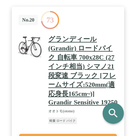
73
No.20
グランディール
(Grandir) ロードバイ
ク 自転車 700x28C (27
インチ相当) シマノ21
段変速 ブラック [フレ
ームサイズ:520mm(適
応身長165cm~)]
Grandir Sensitive 19250
search
オオトモ(otomo)
軽量 ロード バイク