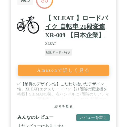
86
No.5
き。保証規定は取扱説明書、株式会社オオトモのホ
ームページに記載しております。
【 XLEAT 】ロードバ
イク 自転車 21段変速
XR-009 【日本企業】
XLEAT
軽量 ロード バイク
Amazonで詳しく見る
✅【納得のデザイン性】こだわり抜いたデザイン
性、XLEAT(エクスリート) / ✅【21段階の変速機を
搭載】SHIMANO製、右ハンドルに7段階のリアディ
レイラー（変速機）を、左ハンドルには3段階のフ
ロントディレイラー（前変速機）を搭載し急勾配の
続きを見る
坂道もスムーズに走行可能！ / ✅【通勤・通学に適
したタイヤ】厚さ28mmのタイヤはシティサイクル
みんなのレビュー
レビューを書く
に最適な走りを実現！ / ✅【快適な走行】起動性に
優れた握りやすいグリップと踏み込みをしっかり受
まだレビューはありません