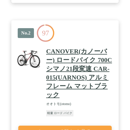
<br> ・後輪ブレーキ キャリパーブレーキ<br> ・装
備 反射鏡、片足スタンド<br> ・梱包サイズ 長さ:約
1320mm×幅:約190mm×高さ:690mm<br> / ・色 マッ
トブラック/グリーン、マットブラック/レッド、ホ
ワイトブルー<br> / ・※一部組立がございます 【
ハンドル・サドル・ペダル・前輪（クイックレリー
97
ズ式、工具なしで取付できます）】。<br>※改良な
No.2
どにより予告なくデザイン・仕様の変更がある場合
があります。<br> 仕様変更などにより、イラスト
や内容が一部実車と異なる場合があります。予めご
CANOVER(カノーバ
了承ください。<br>※寸法や重量などの数値は部品
の製造誤差や仕様変更で変わる場合があります。予
ー) ロードバイク 700C
めご了承ください。
シマノ21段変速 CAR-
015(UARNOS) アルミ
フレーム マットブラ
ック
オオトモ(otomo)
軽量 ロード バイク