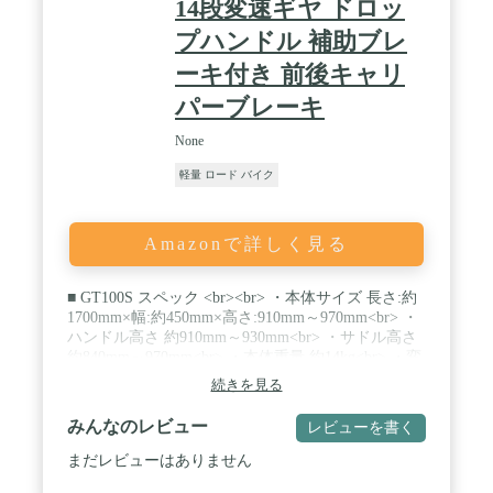
14段変速ギヤ ドロッ
プハンドル 補助ブレ
ーキ付き 前後キャリ
パーブレーキ
None
軽量 ロード バイク
Amazonで詳しく見る
■ GT100S スペック <br><br> ・本体サイズ 長さ:約
1700mm×幅:約450mm×高さ:910mm～970mm<br> ・
ハンドル高さ 約910mm～930mm<br> ・サドル高さ
約840mm～970mm<br> ・本体重量 約14kg<br> ・変
速ギヤ 14段（シマノ製）<br> ・タイヤサイズ
続きを見る
700x28c<br> ・タイヤ幅 28mm<br> ・保険 PL保険
加入済<br> ・フレームサイズ 480mm<br> ・トップ
みんなのレビュー
レビューを書く
チューブ 535mm<br> ・フレーム材質 スチール<br>
・リム材質 アルミ<br> ・ハンドルバー ドロップハ
まだレビューはありません
ンドル<br> ・前輪ブレーキ キャリパーブレーキ