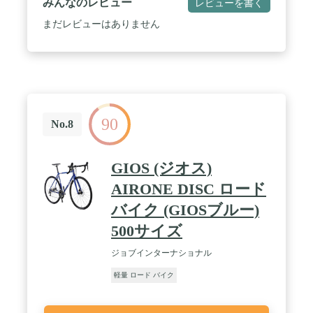
みんなのレビュー
レビューを書く
なくリアタイヤにかかる荷重を支える構造 / 適合タ
イプ : タイヤ上にサードブレーキライトを備えたラ
まだレビューはありません
ングラーJLを含む、外部に取り付けられたさまざま
なスペアタイヤに適合
90
No.8
GIOS (ジオス)
AIRONE DISC ロード
バイク (GIOSブルー)
500サイズ
ジョブインターナショナル
軽量 ロード バイク