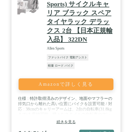
Sports) サイクルキャ
リア ブラック スペア
タイヤラック デラッ
クス 2台 【日本正規輸
入品】 322DN
Allen Sports
ファットバイク 電動アシスト
軽量 ロード バイク
Amazonで詳しく見る
仕様 : 特許取得済みのデザイン、地面やマフラーの
排気口から離れた高い位置にバイクを設置可能 / 対
応 : 38cmのキャリーアームは、2台の自転車(31.8kg
まで)を収納可能。様々なスタイルの自転車やフレ
ームサイズに対応 / タイダウンクレードル : 特許取
続きを見る
得済みの個々のタイダウンクレードルが、自転車を
保護 / 固定方法 : 幅広のボトムフットが、リムでは