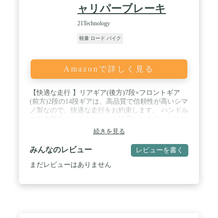
ャリパーブレーキ
21Technology
軽量 ロード バイク
Amazonで詳しく見る
【快適な走行 】リアギア(後方)7段×フロントギア
(前方)2段の14段ギアは、高品質で信頼性が高いシマ
ノ製なので、快適な走行をお約束します。 ハンドル
の中央部分にシフトレバーを設置したので、シフト
チェンジの際に手を放す必要はありません。 / 【軽
続きを見る
量化を実現、振動吸収 】フレームにスチールを使用
することでスタイリッシュな細身シルエットと軽量
みんなのレビュー
レビューを書く
化を実現。 さらにスチールフレームは振動を吸収し
てくれる能力が高いので、地面からの衝撃を適度に
まだレビューはありません
やわらげ、長時間乗っても疲労感が少ないというデ
キる素材です。 / 【初心者にも安心 】タイヤは
700x28c！スピード・安定感抜群でぐいぐい前に進
む、爽快なスピードは衝撃的。耐久性も良いタイ
ヤ。 操作性に優れたアナトミックタイプのドロップ
ハンドルを採用。 下ハンドルの前部分が直線になっ