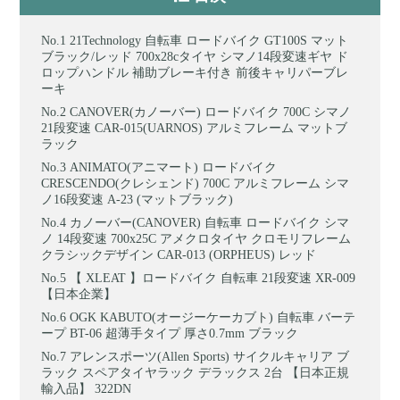
21Technology 自転車 ロードバイク GT100S マット
ブラック/レッド 700x28cタイヤ シマノ14段変速ギヤ ド
ロップハンドル 補助ブレーキ付き 前後キャリパーブレ
ーキ
CANOVER(カノーバー) ロードバイク 700C シマノ
21段変速 CAR-015(UARNOS) アルミフレーム マットブ
ラック
ANIMATO(アニマート) ロードバイク
CRESCENDO(クレシェンド) 700C アルミフレーム シマ
ノ16段変速 A-23 (マットブラック)
カノーバー(CANOVER) 自転車 ロードバイク シマ
ノ 14段変速 700x25C アメクロタイヤ クロモリフレーム
クラシックデザイン CAR-013 (ORPHEUS) レッド
【 XLEAT 】ロードバイク 自転車 21段変速 XR-009
【日本企業】
OGK KABUTO(オージーケーカブト) 自転車 バーテ
ープ BT-06 超薄手タイプ 厚さ0.7mm ブラック
アレンスポーツ(Allen Sports) サイクルキャリア ブ
ラック スペアタイヤラック デラックス 2台 【日本正規
輸入品】 322DN