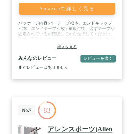
Amazonで詳しく見る
パッケージ内容:バーテープ×2本、エンドキャップ
×2本、エンドテープ×2枚 / ※取付後、必ずテープが
固定されているか確認してから走行してください。
取付が不完全ですと、走行中に外れる可能性があり
大変危険です。 / ※バーテープを巻くには経験が必
続きを見る
要です。間違った取付方法の場合、バーテープが切
れたり、走行中に外れることがございますので、取
みんなのレビュー
レビューを書く
付に不安のある方はお近くの自転車販売店、専門店
に取付をご依頼ください。 / ※商品のカラーはディ
まだレビューはありません
スプレイの種類等により、実物と異なって見える場
合がございます。 掲載商品の仕様、ロゴ等のデザイ
ンは改良のため、変更される場合がある事をご了承
ください。
83
No.7
アレンスポーツ(Allen