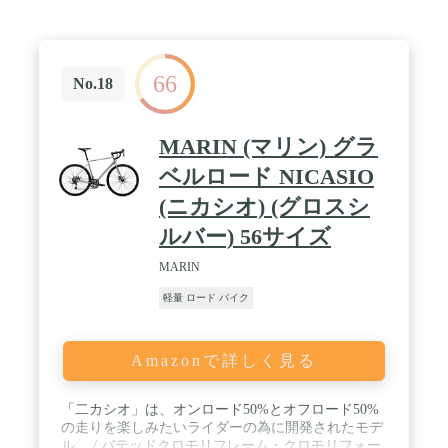
ム材質: アルミ<br> ■ハンドル・バー: ドロップハン
ドル ■変速ギア: 14段（シマノ製）■前後輪ブレーキ:
キャリパーブレーキ / ※一部組立がございます【ハ
ンドル・サドル・ペダル・前輪（クイックレリーズ
66
式、工具なしで取付できます）】
No.18
MARIN (マリン) グラ
ベルロード NICASIO
(ニカシオ) (グロスシ
ルバー) 56サイズ
MARIN
軽量 ロード バイク
Amazonで詳しく見る
「二カシオ」は、オンロード50%とオフロード50%
の走りを楽しみたいライダーの為に開発されたモデ
ル。 / バテッドクロモリフレーム・クロモリフォー