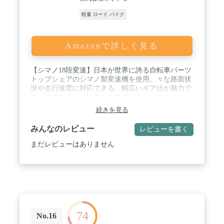
軽量 ロード バイク
Amazonで詳しく見る
【シマノ18段変速】日本が世界に誇る自転車パーツ
トップシェアのシマノ製変速機を使用。々な路面状
況や走行速度に対応できる、幅広いギア比が魅力で
す。坂道も楽々、街乗りも快適にこなせます。 /
【700x25Cタイヤ】転がり抵抗が少なく、スピード
続きを見る
が出しやすい、700x25Cタイヤを採用。振動吸収性
が高く、快適な走行が可能です。 / 【耐久性に優れ
みんなのレビュー
レビューを書く
たスチールフレーム】アルミフレームに比べて、耐
久性が高く、振動吸収性に優れたスチールフレーム
まだレビューはありません
を採用。 / 【シンプルでスタイリッシュなデザイ
ン】通勤や通学、サイクリングなど様々な場面でお
使いいただくことを想定して、制服やスーツ姿で乗
っても違和感なく乗れるシンプルなデザインに仕上
げました。 / 【1年保証付き】メーカー保証規定に
基づく1年保証付き。保証規定は取扱説明書、株式
会社オオトモのホームページに記載しております。
74
No.16