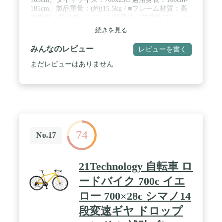
185cm。製品重量：(約)15.5kg / ■フレーム材質：高
炭素鋼。変速機：シマノ14段変速。前後輪ブレーキ:
キャリパーブレーキ。ハンドルバー: ドロップハン
続きを見る
ドル。プレゼント：ワイヤ錠・ライト。 / ■ドロッ
プハンドルバー：乗車姿勢を選ばないのがフラット
みんなのレビュー
レビューを書く
ハンドルバーとの違い。2WAYブレーキシステムに
より握り位置の自由さ・高い利便性とともにすぐに
まだレビューはありません
ブレーキをかけられる安全性も実現。オールドスタ
イルでありながらも自由度の高い走行ができる。 /
■備考：自転車は85％の組立済み状態でお手元にお
届きます。ハンドル、ペダル、サドル、前輪はお客
様ご自身のお組立となりますので、ご了承ください
ませ。 / ■お買い上げ頂いた対象製品に初期不良、
不具合、あるいは何かご不明の点がある場合、弊社
74
のカスタマーサービスセンターまでにお問い合わせ
No.17
ください。
21Technology 自転車 ロ
ードバイク 700c イエ
ロー 700×28c シマノ14
段変速ギヤ ドロップ