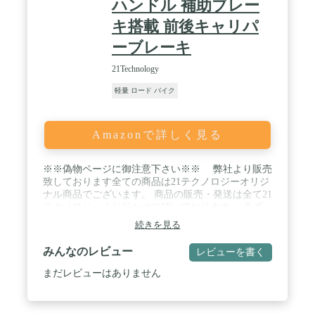
ハンドル 補助ブレー
キ搭載 前後キャリパ
ーブレーキ
21Technology
軽量 ロード バイク
Amazonで詳しく見る
※※偽物ページに御注意下さい※※ 弊社より販売
致しております全ての商品は21テクノロジーオリジ
ナル商品でございます。 商品の販売・発送は全て21
テクノロジーより行わせて頂いております。 必ず、
発送元【21テクノロジー】を御確認ください。 / ■
続きを見る
本体サイズ 長さ：約172cm×幅：約45cm ■本体重量:
約14kg（総重量16.5kg）<br>■適応身長: 約155cm～
みんなのレビュー
レビューを書く
※個人差があります ■適正体重: ～約75kg ※前後
タイヤの適正空気圧条件下 / ■サドル高さ: 約80cm～
まだレビューはありません
約92cm ■ハンドル高さ: 約88cm～約92cm<br>■タ
イヤサイズ: 700X28C(タイヤ:幅28mm) / ■装備: 反射
鏡、片足スタンド ■フレーム材質: スチール ■リ