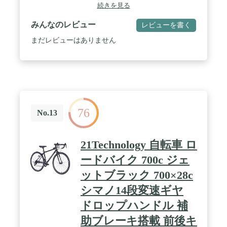
ラリス） ■ファイアウォールシフター：シマノ製
続きを見る
STI（ASTR2400 2*8） / ■ファイアウォール段数：
16段防御■フロントディレラー：シマノ製 Claris（ク
みんなのレビュー
レビューを書く
ラリス） ■リアディレラー:シマノ製 Claris（クラリ
ス） ■重量:約11kg ■ポスト材質:アルミ ■適用身長
まだレビューはありません
170cm:165cm以上 / ■標準装備:スタンド、ペダル、
ベル付属品 簡易式レンチ品質保証 販売証明書 / ■コ
メント：シマノ製 Claris（クラリス）ブレーキ フロ
ントディレーラー リアディレラーに採用してこの価
格まで抑えました。ロードバイク初心者には調整コ
ンポです。て出だしが良い商品となっております。
デザインも有名なメーカーにも引けを取らないカッ
76
コいいデザインです。STI（シマノ・トータル・イ
No.13
ンテグレーション）のコンセプトのもとに生まれた
レバー。 / ずにブレーキングとシフト操作ができる
デュアルコントロールレバーはツーリングにおいて
21Technology 自転車 ロ
もライダーのストレスを大幅に軽減します ※こちら
の商品はお客様ご自身で組み立てが必要です 組み立
ードバイク 700c ジェ
て内容主にハンドル 前輪サドル ペダルです。所要
ットブラック 700×28c
時間45分
シマノ14段変速ギヤ
ドロップハンドル 補
助ブレーキ搭載 前後キ