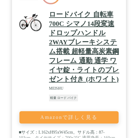
ロードバイク 自転車
700C シマノ14段変速
ドロップハンドル
2WAYブレーキシステ
ム搭載 超軽量高炭素鋼
フレーム 通勤 通学 ワ
イヤ錠・ライトのプレ
ゼント付き (ホワイト)
MEISHU
軽量 ロード バイク
Amazonで詳しく見る
■サイズ：L162xH95xW45cm。サドル高：87-
103cm。タイヤサイズ：700x25C 適用身長：160cm-