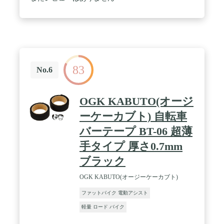
け止める滑り止め仕様のペダル。 / ✅【コンパクト
に収納】「クイックリリースレバー」を使って、ワ
ンタッチで前輪が取り外せます。前輪を外して、コ
ンパクトに収納可能♪ / ✅【90%完成品でお届け】未
完成の部分はお客様自身での組み立てになります。
（組立て・調整用の工具を付属） / ✅【仕様】タイ
ヤ：700×28C、変速ギア：21段、装備：フレーム材
83
質:クロモリ(スチール)、ディスクブレーキ / ✅【サ
No.6
イズ】全長170cm、地面からハンドルまでの高さ
90cm、タイヤ直径70cm、地面からサドルまでの高
さ（最小80～最大97cm）、ハンドル横幅47cm、重
OGK KABUTO(オージ
さ約16.2kg / ✅『歩行者の安全と交通ルールの遵守
の為、歩道での走行はお控えください。』
ーケーカブト) 自転車
バーテープ BT-06 超薄
手タイプ 厚さ0.7mm
ブラック
OGK KABUTO(オージーケーカブト)
ファットバイク 電動アシスト
軽量 ロード バイク