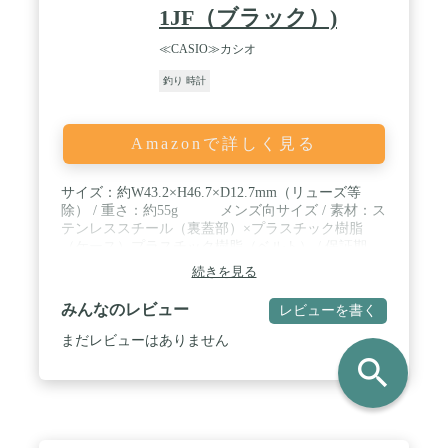
1JF（ブラック）)
≪CASIO≫カシオ
釣り 時計
Amazonで詳しく見る
サイズ：約W43.2×H46.7×D12.7mm（リューズ等
除） / 重さ：約55g メンズ向サイズ / 素材：ス
テンレススチール（裏蓋部）×プラスチック樹脂
（ケース）プラスチック樹脂（ベルト） / 保証期
間：メーカー保証1年間※ムーヴメントのみ（モニ
続きを見る
ター電池・使用中の外装劣化,水入り,落下破損等々
は対象外） / 付属品：専用BOX、保証書兼取扱説明
みんなのレビュー
レビューを書く
書
まだレビューはありません
search