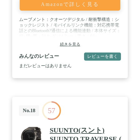
Amazonで詳しく見る
首を上げて回ると自動的に点灯します。この腕上げ
点灯機能は開始時間と終了時間を設定できるので、
夜寝る時に邪魔にならないように設定できます。 /
ムーブメント：クオーツデジタル / 耐衝撃構造：シ
⌚【長時間バッテリー持ち & IP68防水】低消費エネ
ョックレジスト / モバイルリンク機能：対応携帯電
ルギーチップとBluetooth 5.0を採用しており、接続
話とのBluetooth?通信による機能連動 / 本体サイズ：
が非常に安定してます。省エネルギーデザインによ
縦×横×厚：50.9×46×14.7mm / 重さ：66g
り、1回のフル充電で約7-10日間の連続使用が可能
続きを見る
です。さらに、待機時間は30日、頻繁に充電作業の
手間が省けます。IP68防水機能を搭載しており、日
みんなのレビュー
レビューを書く
常的な手洗いや雨、汗などの使用に対応していま
す。注意：ダイビングや温泉に使用禁止！ / 💌【ギ
まだレビューはありません
フト対応・1年安心保証】👉👉「専属アプリ：
fitcloudpro」Android 8.0/iOS 11以上、Bluetooth5.0以
上対応のスマートフォンに適応しています。🎁🎁ク
リスマス、新年、誕生日などの特別な時に、プレゼ
ントとして両親、彼氏、家族、友達に喜ばれるギフ
ト。お客様の正常なご使用状態において発生した不
具合については無償に当該商品の交換をさせていた
57
だきますので、ご遠慮なくお問い合わせてくださ
No.18
い。ご問題を解決するために最善を尽くして、必ず
24時間内に対応しております。連絡方法：「アカウ
ントサービス」＞「注文履歴」＞「販売元」＞「質
SUUNTO(スント)
問する」
SUUNTO TRAVERSE (