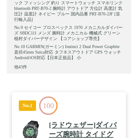
ック フィッシング 釣り スマートウォッチ スマホリンク
bluetooth PRT-B70-2 腕時計 アウトドア 方位計 高度計 気
圧計 温度計 ネイビー ブルー 国内品番 PRT-B70-2JF [並
行輸入品]
セイコー プロスペックス 1970 メカニカルダイバー
ズ SBDC111 メンズ 腕時計 メカニカル 機械式 グリーン
植村ダイバーデザイン 【コアショップ専売】
GARMIN(ガーミン) Instinct 2 Dual Power Graphite
直径45mm Suica対応 タフネスアウトドア GPS ウォッチ
Android/iOS対応【日本正規品】 小
他43件
100
No.1
[ラドウェザー]ダイバ
ーズ腕時計 タイドグ