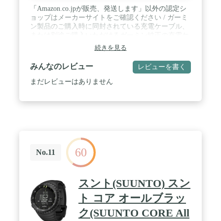
「Amazon.co.jpが販売、発送します」以外の認定シ
ョップはメーカーサイトをご確認ください / ガーミ
ン製品のご購入時に同封されている充電ケーブル、
または別途ご購入いただけるガーミン純正の充電ケ
ーブル以外の充電ケーブルを用いてガーミン製品を
続きを見る
充電された場合、どのような原因でガーミン製品に
故障が発生したとしても保証の対象外となります。
みんなのレビュー
レビューを書く
予めご了承ください。 / スマートウォッチモード稼
働時間:約28日間+ソーラーで無制限(50,000ルクスで
まだレビューはありません
1日3時間ソーラー充電) / バッテリー節約モード稼働
時間:約65日間+ソーラーで無制限(50,000ルクスで1
日3時間ソーラー充電) / 従来のモデルに比べて、ス
リムでスタイリッシュなデザインへ。更に、Instinct
シリーズ初のSuicaとGarmin Payに対応! 電車も支払
いもスマートに。 / アメリカ国防総省MIL規格
「MIL-STD-810G」準拠の超タフネス仕様。Corning
60
Gorilla強化ガラスと繊維強化ポリマー製のボディ
No.11
で、様々な過酷な状況に耐えられます。 / Instinctに
は無くて、Instinct 2にある機能:Suica / Garmin Pay /
睡眠スコア / 月経周期 / 妊娠トラッキング
スント(SUUNTO) スン
ト コア オールブラッ
ク(SUUNTO CORE All