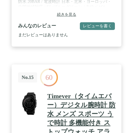
防水:20BAR / 電波時計 日本・北米・ヨーロッパ・
中国地域対応 / EL:ブルーグリーン / 方位ベゼル
続きを見る
みんなのレビュー
レビューを書く
まだレビューはありません
60
No.15
Timever（タイムエバ
ー）デジタル腕時計 防
水 メンズ スポーツ う
で時計 多機能付き ス
トップウォッチ アラ