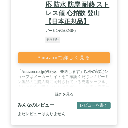
応 防水 防塵 耐熱 スト
レス値 心拍数 登山
【日本正規品】
ガーミン(GARMIN)
釣り 時計
Amazonで詳しく見る
「Amazon.co.jpが販売、発送します」以外の認定シ
ョップはメーカーサイトをご確認ください / ガーミ
ン製品のご購入時に同封されている充電ケーブル、
または別途ご購入いただけるガーミン純正の充電ケ
ーブル以外の充電ケーブルを用いてガーミン製品を
続きを見る
充電された場合、どのような原因でガーミン製品に
故障が発生したとしても保証の対象外となります。
みんなのレビュー
レビューを書く
予めご了承ください。 / 【太陽光充電対応】ソーラ
ー充電を利用するとスマートウォッチモードでバッ
まだレビューはありません
テリーが無制限に稼働します。 / 【LEDライトで暗
闇を照らす】暗い場所でも内蔵のLEDライトで安全