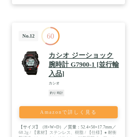
60
No.12
カシオ ジーショック
腕時計 G7900-1 [並行輸
入品]
カシオ
釣り 時計
Amazonで詳しく見る
【サイズ】（H×W×D）／質量：52.4×50×17.7mm／
68.2g / 【素材】ステンレス、樹脂 / 【仕様】● 耐衝