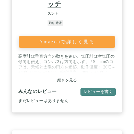
ッチ
スント
釣り 時計
Amazonで詳しく見る
高度計は垂直方向の動きを追い、気圧計は空気圧の
傾向を伝え、コンパスは方向を示す。 / Suuntoのコ
アは、天候と太陽の両方を追跡。動作温度： 20℃～
+60℃ / 5°F～+140°F。保管温度： 30℃～+60℃ /
22°F～+140°F。 / 天気の傾向グラフと嵐警報、400
続きを見る
以上の場所の日の出と日没時刻が事前に設定されて
いるので、安全に滞在し、アクティビティを計画で
みんなのレビュー
レビューを書く
きます。 / 数多くのスタイリッシュなデザインで、
あなたのスタイルに合ったSuuntoコアを見つけるこ
まだレビューはありません
とができます。 / 高度計、気圧計、コンパス、気象
観測用装置付きのリストトップコンピュータウォッ
チ。