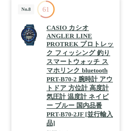
61
No.8
CASIO カシオ
ANGLER LINE
PROTREK プロトレッ
ク フィッシング 釣り
スマートウォッチ ス
マホリンク bluetooth
PRT-B70-2 腕時計 アウ
トドア 方位計 高度計
気圧計 温度計 ネイビ
ー ブルー 国内品番
PRT-B70-2JF [並行輸入
品]