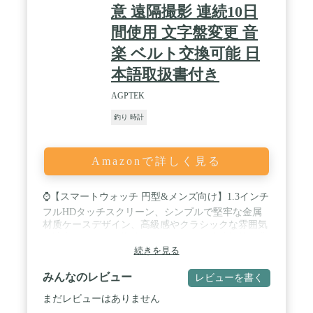
意 遠隔撮影 連続10日
間使用 文字盤変更 音
楽 ベルト交換可能 日
本語取扱書付き
AGPTEK
釣り 時計
Amazonで詳しく見る
⌚【スマートウォッチ 円型&メンズ向け】1.3インチ
フルHDタッチスクリーン、シンプルで堅牢な金属
材质ケースデザイン、高級感やクラシックな雰囲気
を演出、スポーツ機能やフィットネス追跡機能、豊
富な文字盤や機能性を備えるなど、日常生活を豊か
続きを見る
になります。円形の腕時計がアルミニウム合金フレ
ームを採用しており、柔らかいベルトは調節、交換
みんなのレビュー
レビューを書く
可能で、長時間の使用でも肌触りがよく、どんな服
まだレビューはありません
を着ても違和感がないです。さらに、まざまなスタ
イルのの文字盤が搭載されており、気分に合わせて