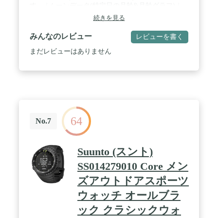
す。 / ムーンデータ(特定日の月齢&月齢グラフ) /
LEDライトにより、昼夜問わず残光機能で視認性を
続きを見る
確保します。 / 1/100秒ストップウォッチ(測定容
量： 23時間59分59秒99) / カウントダウンタイマー
みんなのレビュー
レビューを書く
(計測単位： 1秒) (範囲： 1分/24時間) / 多機能アラ
ーム(3つの独立したアラーム) / 2099年までオートカ
まだレビューはありません
レンダーを搭載しており、うるう年でも2099年まで
は月の日数を調整する必要がありません。 / 樹脂ガ
ラス。
64
No.7
Suunto (スント)
SS014279010 Core メン
ズアウトドアスポーツ
ウォッチ オールブラ
ック クラシックウォ