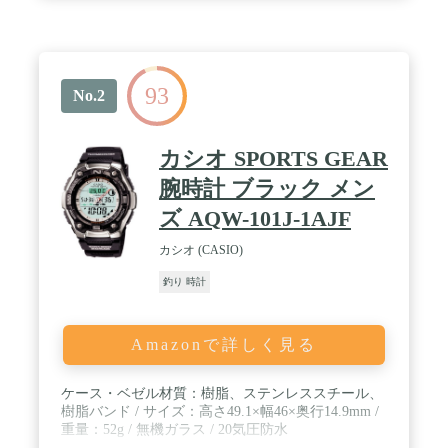
(例えば1分間に120回鳴らすように設定すると、0.5
秒に1回、警報を鳴らす) / ■ワールドタイム ・世界
35か国対応 ■ストップウォッチ ・ラップタイム計測
(LAP1～LAP8まで計測可能) ・計測したラップタイ
ムの確認 ・スプリットタイム計測(SPL1～SPL8まで
93
計測可能) ・計測したスプリットタイムの確認 ・
No.2
99:59:59まで計測可能 ■タイマー ・カウントダウン
で時間の計測が可能 ・99:59:59まで計測可能 ・タイ
マーが残り60秒～10秒になると10秒ごとにアラーム
カシオ SPORTS GEAR
が鳴る ・タイマーが残り5秒を切ると毎秒アラーム
が鳴る ・0秒になるとアラームが鳴り、ボタンを押
腕時計 ブラック メン
すまで止まらない ■アラーム ・アラーム×5本 ■EL
ズ AQW-101J-1AJF
バックライト ■サマータイムのON/OFF ■12/24時間
表示の設定 ■100m防水 / 【仕様】 駆動方式：電池式
カシオ (CASIO)
表示方式：デジタル 防水：100m防水 バックル：穴
留め式/ピンバックル 【素材】 ケース：ABS樹脂/ス
釣り 時計
テンレス ベルト：ポリウレタン 【サイズ】 ■ケー
スサイズ 約Ｈ60×Ｗ50×Ｄ15mm ■ベルト 腕回り：最
小約16.8～最大約22.5cm ベルト幅：約22mm / 【付
Amazonで詳しく見る
属品】 取扱説明書（日本語） 保証書 【種別】 新品
未使用 正規品 メンズウォッチ/男性用腕時計。
ケース・ベゼル材質：樹脂、ステンレススチール、
樹脂バンド / サイズ：高さ49.1×幅46×奥行14.9mm /
重量：52g / 無機ガラス / 20気圧防水