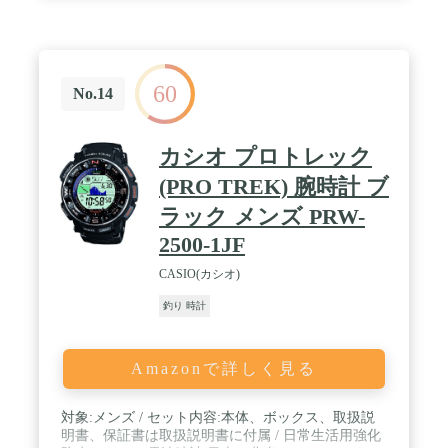
に行動できます。 / 【ミリタリースペックの耐久
性】50mmサイズの頑丈なディスプレイ。アメリカ
国防総省MIL規格「MIL-STD-810」準拠の高い耐熱
性、耐衝撃性および耐水性を有しています。 / 【ス
マートウォッチとしても活躍】Suica対応 / スマート
60
フォンからの通知 / 多くのスポーツアクティビティ
No.14
機能 / 多くの健康管理機能 / GPS, GLONASS,
Galileo, みちびき 複数の衛星システムを受信 / ナビ
ゲーション機能
カシオ プロトレック
(PRO TREK) 腕時計 ブ
ラック メンズ PRW-
2500-1JF
CASIO(カシオ)
釣り 時計
Amazonで詳しく見る
対象:メンズ / セット内容:本体、ボックス、取扱説
明書、保証書は取扱説明書に付属 / 日常生活用強化