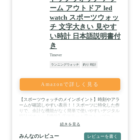
ーム アウトドア led
watch スポーツウォッ
チ 文字大きい 見やす
い時計 日本語説明書付
き
Timever
ランニングウォッチ
釣り 時計
Amazonで詳しく見る
【スポーツウォッチのメインポイント】時刻やアラ
ームが確認しやすい表示！！スポーツに特化した作
りで、余計な機能がなく簡単で使いやすいデジタル
時計です！ / 【機能】①アラーム②ストップウォッ
チ③カウントダウン④ダブルタイム⑤時報⑥LEDラ
続きを見る
イト⑦12/24時刻表示⑧日付曜日表示⑨5ATM防水
（手洗いの水滴、雨がかかる程度は大丈夫ですが、
みんなのレビュー
レビューを書く
水仕事、水泳、シャワー、水に浸ける等には対応し