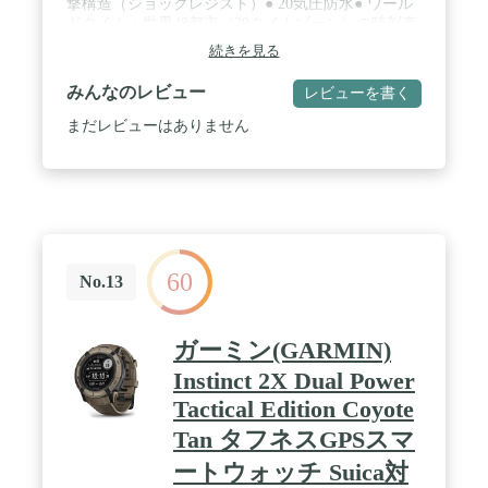
撃構造（ショックレジスト）● 20気圧防水● ワール
ドタイム：世界48都市（29タイムゾーン）の時刻表
示、サマータイム設定機能付き● ムーンデータ（月
続きを見る
齢・月の形表示）● タイドグラフ● ストップウオッ
チ2本（1/100秒、1000時間計、スプリット付き）、
みんなのレビュー
レビューを書く
ストップウオッチ１のみ5秒カウントダウンオート
スタート機能付き● タイマー（セット単位：1分、
まだレビューはありません
最大セット：24時間、1秒単位で計測、オートリピ
ート、タイムアップ予告） ● マルチアラーム5本（1
本のみスヌーズ機能付き）・時報● フルオートカレ
ンダー● 12/24時間制表示切替● 耐低温仕様（-20℃）
● 操作音ON/OFF切替機能● ELバックライト（オー
トライト、残照機能、残照時間切替（3秒／5秒）付
き）● 報音フラッシュ機能（アラーム／時報、タイ
60
マー予告／タイムアップ、ストップウオッチオート
No.13
スタート、報音連動発光）● 平均月差：±15秒以内 /
【付属品】ケース・保証書・取扱説明書 / 【保証期
間】1年間
ガーミン(GARMIN)
Instinct 2X Dual Power
Tactical Edition Coyote
Tan タフネスGPSスマ
ートウォッチ Suica対