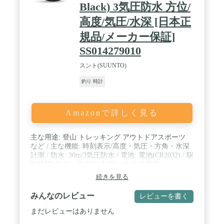
Black) 3気圧防水 方位/
高度/気圧/水深 [日本正
規品/メーカー保証]
SS014279010
スント(SUUNTO)
釣り 時計
Amazonで詳しく見る
主な用途: 登山 トレッキング アウトドアスポーツ
など / 主な機能: 時刻表示/高度・気圧・方角・水深
計測 / 防水: 30m/3気圧防水 / 電池: 電池(CR2032) / 駆
動時間: 約12ヶ月(時計表示) / サイズ/重量:
49.1×49.1×14.5mm / 64g / 保証期間: 2年 / 言語表示:
続きを見る
日本語 英語 中国語 ほか / 付属品: 説明書 USBケー
ブル
みんなのレビュー
レビューを書く
まだレビューはありません