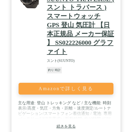
スント トラバース )
スマートウォッチ
GPS 登山 気圧計 【日
本正規品 メーカー保証
】 SS022226000 グラフ
ァイト
スント(SUUNTO)
釣り 時計
Amazonで詳しく見る
主な用途: 登山 トレッキング など / 主な機能: 時刻
表示/高度・気圧・方角・距離・速度測定/ルートナ
ビゲーション/スマートフォン着信通知 / 電池: 専用
バッテリー(USB充電式) / 駆動時間: 約10時間 (GPS
毎秒計測時/10時間、60秒おき/100時間、時計表
続きを見る
示/14日) / サイズ/重量: 50m×50×16.5mm /80g / 保証