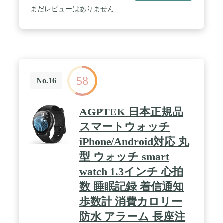
ていません。） / 【適用シーン】普段使いにふさわ
まだレビューはありません
しい重すぎない、大画面で楽に使えるスポーティー
腕時計、毎日のマラソン、ジョギング、ウォーキン
グや各種スポーツの練習などにもオススメ！かっこ
いいデザインで、ご家族やお友達などの誕生日やク
リスマスプレゼントにも！ / 【仕様】ケース直径：
50mm ケース厚み：15mm バンド幅：22mm バンド
長さ：265mm（190～240mm調節可能） 本体重さ：
58
約63g ケース素材：高硬度PC素材採用、衝撃に優れ
No.16
ています。バンド素材：柔らかいPU素材採用、非常
にソフトで肌に優しいタイプです。 / 【セット内
容】デジタル腕時計+日本語取扱説明書（エコーの
AGPTEK 日本正規品
ため、ボックスなし簡易包装になります。）＊月1
～2分程度（誤差許容範囲）
スマートウォッチ
iPhone/Android対応 丸
型 ウォッチ smart
watch 1.3インチ 心拍
数 睡眠記録 着信通知
歩数計 消費カロリー
防水 アラーム 長座注