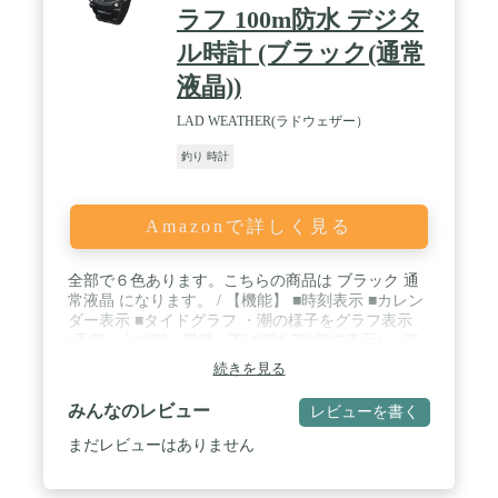
ラフ 100m防水 デジタ
ル時計 (ブラック(通常
液晶))
LAD WEATHER(ラドウェザー）
釣り 時計
Amazonで詳しく見る
全部で６色あります。こちらの商品は ブラック 通
常液晶 になります。 / 【機能】 ■時刻表示 ■カレン
ダー表示 ■タイドグラフ ・潮の様子をグラフ表示
(干潮・上げ潮・満潮・下げ潮を7段階で表示) ・潮
の状態をグラフ表示(大潮・中潮・小潮を3段階で表
続きを見る
示) ・20か所のポイント登録 ・登録したポイントの
潮の状態の確認 ・登録したポイントの満潮時間の予
みんなのレビュー
レビューを書く
測 ■ムーンデータ ・月齢をグラフで表示(新月から
満月まで16段階で表示) ・20か所のポイント登録 ・
まだレビューはありません
登録したポイントの月齢の確認 ■ペースメーカー ・
1分間に警報を鳴らす回数を設定し、警報を鳴らす