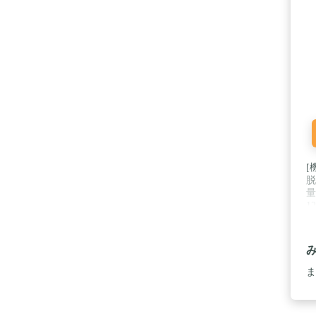
[
脱
量
1
ま