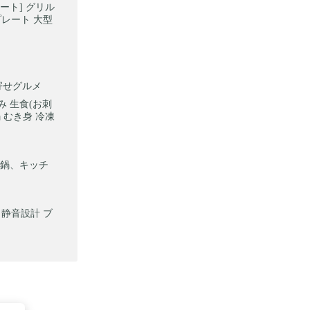
レート] グリル
プレート 大型
寄せグルメ
み 生食(お刺
 むき身 冷凍
鍋、キッチ
 静音設計 ブ