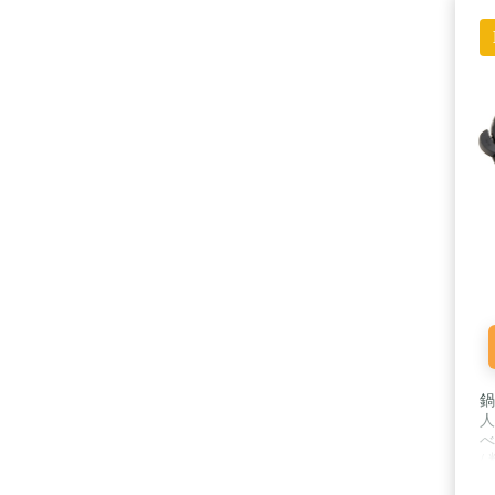
鍋
人
べ
/
(