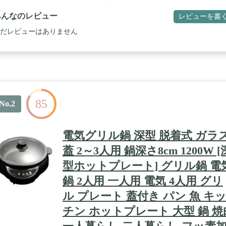
みんなのレビュー
レビューを書
だレビューはありません
85
No.2
電気グリル鍋 深型 脱着式 ガラ
蓋 2～3人用 鍋深さ8cm 1200W [
型ホットプレート] グリル鍋 電
鍋 2人用 一人用 電気 4人用 グリ
ル プレート 蓋付き パン 魚 キ
チン ホットプレート 大型 鍋 焼