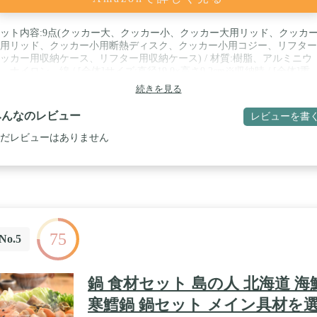
ット内容:9点(クッカー大、クッカー小、クッカー大用リッド、クッカ
用リッド、クッカー小用断熱ディスク、クッカー小用コジー、リフター
ッカー用収納ケース、リフター用収納ケース) / 材質:樹脂、アルミニウ
、ナイロン、綿 / [全体]サイズ:直径19.0×高さ9.2cm※収納時 / [全体]重
:480g / [マグ]クッカー大:サイズ＝直径19.0×高さ7.8cm,満水容量＝約
続きを見る
,800ml、クッカー小:直径16.0×高さ7.3cm,満水容量＝約1,200ml
みんなのレビュー
レビューを書
だレビューはありません
75
No.5
鍋 食材セット 島の人 北海道 海
寒鱈鍋 鍋セット メイン具材を