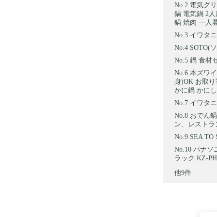
電気グリル
鍋 電気鍋 2
鍋 焼肉 一人
イワタニ
SOTO(
鍋 食材
本ズワイ
身)OK お取
かに鍋 かにしゃ
イワタニ 
おでん鍋
ン、レストラ
SEA T
パナソニ
ラック KZ-PH
他9件