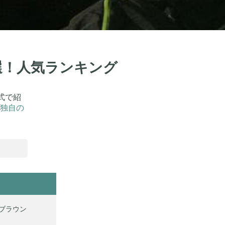
9選！人気ランキング
式で紹
独自の
 ブラウン