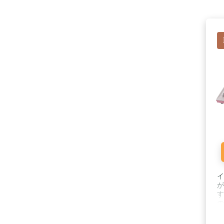
イ
が
す
の
と
さ