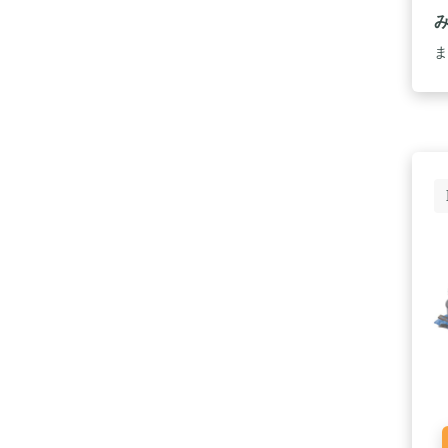
用
幅
[
ま
耐
み
ス
き
式
ネ