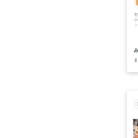
セ
小
ク
ム
量
1
ま