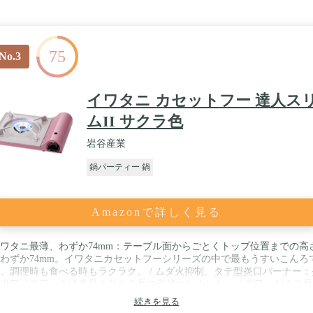
75
No.3
イワタニ カセットフー 達人ス
ムII サクラ色
岩谷産業
鍋パーティー 鍋
Amazonで詳しく見る
ワタニ最薄、わずか74mm：テーブル面からごとくトップ位置までの高
わずか74mm。イワタニカセットフーシリーズの中で最もうすいこんろ
。調理時も食べる時もラクラク。 / ムダ火抑制、タテ型炎口バーナー：
出口「炎口」を従来品よりタテ長の形状にしました。「炎口」がタテ長
炎が上方向に出て外に広がりにくくなり、鍋底からこぼれるムダ火が抑
続きを見る
れます。 / お手入れカンタン：フッ素コート天板を採用しているので、