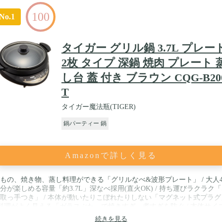
100
No.1
タイガー グリル鍋 3.7L プレー
2枚 タイプ 深鍋 焼肉 プレート 
し台 蓋 付き ブラウン CQG-B20
T
タイガー魔法瓶(TIGER)
鍋パーティー 鍋
Amazonで詳しく見る
もの、焼き物、蒸し料理ができる「グリルなべ&波形プレート」 / 大人
分が楽しめる容量「約3.7L」深なべ採用(直火OK) / 持ち運びラクラク
取っ手つき」 / 本体が動いたりこぼれたりしない「マグネット式プラグ
 料理がよく見える「ガラスぶた」で焼きすぎ、煮すぎを防ぐ / 本体サイズ
約40.2×36.0×19.1cm(幅×奥行×高さ) / 本体重量:7.0Kg
続きを見る