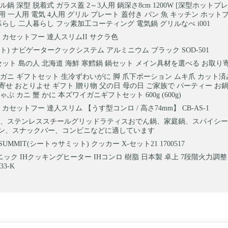
鍋 深型 脱着式 ガラス蓋 2～3人用 鍋深さ8cm 1200W [深型ホットプ
人用 一人用 電気 4人用 グリル プレート 蓋付き パン 魚 キッチン ホット
暮らし 二人暮らし フッ素加工コーティング 電気鍋 グリルなべ i001
 カセットフー 達人スリムII サクラ色
ソト) ナビゲータークックシステム アルミニウム ブラック SOD-501
セット 島の人 北海道 海鮮 寒鱈鍋 鍋セット メイン具材を選べる お取り
ガニ ギフトセット 生冷ずわいがに 脚 爪下ポーション ムキ爪 カット済
り寄せ おとりよせ ギフト 贈り物 父の日 母の日 ご家族で パーティー お鍋
ぶ カニ 蟹 かに 本ズワイガニギフトセット 600g (600g)
カセットフー 達人スリム 【うす型コンロ / 高さ74mm】 CB-AS-1
、ステンレススチールグリッドラティスおでん鍋、家庭鍋、スパイシー
ン、スナックバー、コンビニなどに適しています
O SUMMIT(シートゥサミット) クッカー X-セット21 1700517
ック IHクッキングヒーター IHコンロ 樹脂 日本製 卓上 7段階火力調整
33-K