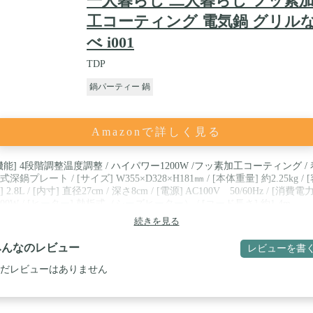
一人暮らし 二人暮らし フッ素
工コーティング 電気鍋 グリル
べ i001
TDP
鍋パーティー 鍋
Amazonで詳しく見る
機能] 4段階調整温度調整 / ハイパワー1200W /フッ素加工コーティング / 
式深鍋プレート / [サイズ] W355×D328×H181㎜ / [本体重量] 約2.25kg / 
] 2.8L / [内寸] 直径27cm / 深さ8cm / [電源] AC100V 50/60Hz / [消費電力
200W / [ヒーター] 熱板式（シーズヒーター） / [コード長さ] 約1.4m
続きを見る
みんなのレビュー
レビューを書
だレビューはありません