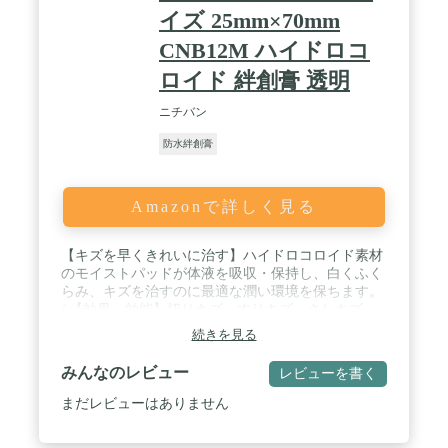
イズ 25mm×70mm
CNB12M ハイドロコ
ロイド 絆創膏 透明
ニチバン
防水絆創膏
Amazonで詳しく見る
【キズを早くきれいに治す】ハイドロコロイド素材
のモイストパッドが体液を吸収・保持し、白くふく
らみ、キズを治すのに最適な潤い環境を保ちます。
/ 【効果・効能】切りキズ、すりキズ、さしキズ、
かきキズ、あかぎれ、さかむけ、靴ずれ等の創傷及
続きを見る
び軽度の熱傷(やけど)の「治癒の促進」、「痛みの
軽減」、「潤滑環境の維持」、「保護」 / 【防水フ
みんなのレビュー
レビューを書く
ィルムで水をシャットアウト】薄さ0.03mmの透明
な特殊加工フィルムが水を通しません。透明なので
まだレビューはありません
目立たず、外出時にも最適です。 / 【かさぶたをつ
くらず、キズあとが残りにくい】モイストパッドが