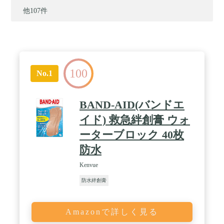
他107件
100
No.1
BAND-AID(バンドエ
イド) 救急絆創膏 ウォ
ーターブロック 40枚
防水
Kenvue
防水絆創膏
Amazonで詳しく見る