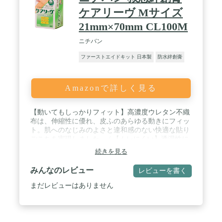
ケアリーヴ Mサイズ
21mm×70mm CL100M
ニチバン
ファーストエイドキット 日本製
防水絆創膏
Amazonで詳しく見る
【動いてもしっかりフィット】高濃度ウレタン不織
布は、伸縮性に優れ、皮ふのあらゆる動きにフィッ
ト。肌へのなじみのよさと違和感のない快適な貼り
ごこちを実現しました。 / 【ムレにくい】透湿性に
すぐれた基材と粘着剤により、皮ふのムレが少な
続きを見る
く、白くふやけにくいです。 / 【水に強くはがれに
くい】独自に開発した粘着剤により、はがれにくさ
みんなのレビュー
レビューを書く
を実現しました。 / 【低刺激】はがすときの角質の
はがれが少なく、貼り替えの際の刺激を抑えます。
まだレビューはありません
/ 【持ち運びにも便利】ヨレが少なく、丈夫な個別
包装紙を使用していますので、携帯したものでも気
持ちよく使えます。 / ♦医薬品区分:一般医療機器♦医
療機器一般的名称:救急絆創膏♦医療機器の認証番