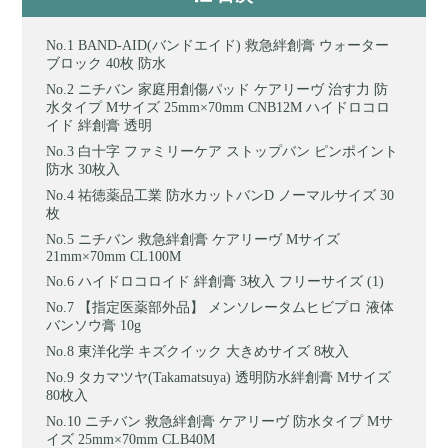
BAND-AID(バンドエイド) 救急絆創膏 ウォーター
ブロック 40枚 防水
ニチバン 家庭用創傷パッド ケアリーヴ 治す力 防
水タイプ Mサイズ 25mm×70mm CNB12M ハイドロコロ
イド 絆創膏 透明
白十字 ファミリーケア ストップバン ピンポイント
防水 30枚入
祐徳薬品工業 防水カットバンD ノーマルサイズ 30
枚
ニチバン 救急絆創膏 ケアリーヴ Mサイズ
21mm×70mm CL100M
ハイドロコロイド 絆創膏 3枚入 フリーサイズ (1)
【指定医薬部外品】 メンソレータムヒビプロ 液体
バンソウ膏 10g
東洋化学 キズクイック 大きめサイズ 8枚入
タカマツヤ(Takamatsuya) 透明防水絆創膏 Mサイズ
80枚入
ニチバン 救急絆創膏 ケアリーヴ 防水タイプ Mサ
イズ 25mm×70mm CLB40M