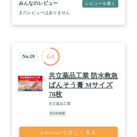
くい】独自に開発した粘着剤により、はがれにくさ
みんなのレビュー
レビューを書く
を実現しました。 / 【低刺激】はがすときの角質の
はがれが少なく、貼り替えの際の刺激を抑えます。
まだレビューはありません
/ 【持ち運びにも便利】ヨレが少なく、丈夫な個別
包装紙を使用していますので、携帯したものでも気
持ちよく使えます。 / ♦医薬品区分:一般医療機器♦医
療機器一般的名称:救急絆創膏♦医療機器の認証番
号・届出番号:13B2X00218131170
64
No.19
共立薬品工業 防水救急
ばんそう膏 Mサイズ
70枚
共立薬品工業
防水絆創膏
Amazonで詳しく見る