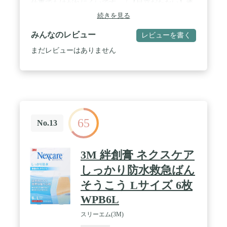
仕事でもはがれにくいです。 / 【目立だたない】透
明なので、目立たず、外出時も気になりません。 /
続きを見る
【しっかり保護】指にぐるっと巻ける大きめサイズ
で、指をしっかり保護します。 / 【低刺激】肌にや
みんなのレビュー
レビューを書く
さしい粘着剤を使用しています。
まだレビューはありません
65
No.13
3M 絆創膏 ネクスケア
しっかり防水救急ばん
そうこう Lサイズ 6枚
WPB6L
スリーエム(3M)