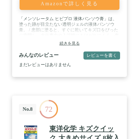
Amazonで詳しく見る
「メンソレータム ヒビプロ 液体バンソウ膏」は、
塗った跡が目立たない透明ジェルの液体バンソウ
膏。 / 患部に塗ると、すぐに乾いてキズ口をぴった
り密閉し、水仕事中や入浴時にもはがれにくく、傷
口を外的刺激から守ります。 / 殺菌成分「トリクロ
続きを見る
ロカルバニリド」配合で、傷口をしっかり殺菌消毒
します。 / ドーム型チューブ採用で、そのまま患部
みんなのレビュー
レビューを書く
に塗れて指が汚れません。 / 靴ずれにもお使いいた
だけます。
まだレビューはありません
72
No.8
東洋化学 キズクイッ
ク 大きめサイズ 8枚入