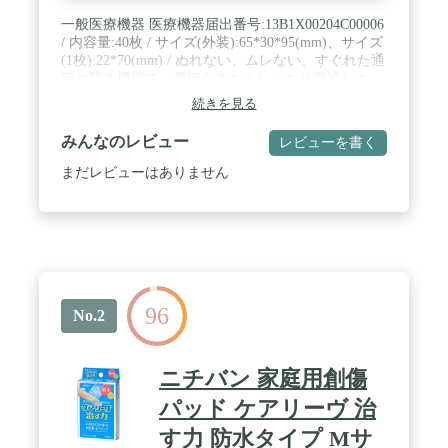
一般医療機器 医療機器届出番号:13B1X00204C00006
/ 内容量:40枚 / サイズ(外装):65*30*95(mm)、サイズ
(1枚):22*70(mm) / ぬれない、ムレない、すぐれた通
気と防水機能で、傷口を水からしっかり保護しま
す。水の中でもはがれにくい絆創膏。40枚入。 / <
続きを見る
使用方法>○上手な貼り方: テープを軽く引っ張るよ
うにして貼ると、よりしっかりと肌にフィットし、
みんなのレビュー
レビューを書く
防水効果が高まります。
まだレビューはありません
96
No.2
ニチバン 家庭用創傷
パッド ケアリーヴ 治
す力 防水タイプ Mサ