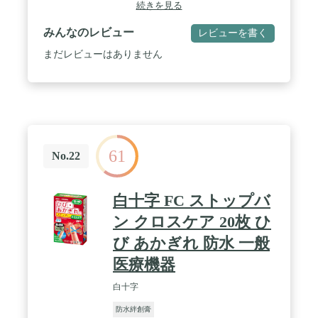
布基材が、ぴったりフィットします。 / 【ふやけに
続きを見る
くい】通気性がよいので、指がふやけにくいです。
/ 【快適な貼りごこち】指の動きによく追従するの
みんなのレビュー
レビューを書く
で、違和感(ゴワゴワ感)がほとんどありません。
まだレビューはありません
61
No.22
白十字 FC ストップバ
ン クロスケア 20枚 ひ
び あかぎれ 防水 一般
医療機器
白十字
防水絆創膏