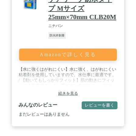
プ Mサイズ
25mm×70mm CLB20M
ニチバン
防水絆創膏
Amazonで詳しく見る
【水に強くはがれにくい】水に強く、はがれにくい
粘着剤を使用していますので、水仕事に最適です。
/ 【動いてもしっかりフィット】肌の動きにフィッ
トする高密度ウレタン不織布と伸縮性のよい防水・
透湿フィルム、水に強い粘着剤の三層構造により、
続きを見る
肌の動きにしなやかになじみ、キズをしっかり防水
します。 / 【ムレにくい】透湿性にすぐれた素材(不
みんなのレビュー
レビューを書く
織布・フィルム・粘着剤)の組み合わせにより、水
は通さないのに通気性が良いので、皮ふがムレた
まだレビューはありません
り、はがした後、白くふやけたりしにくい救急絆創
膏です。 / 【水の侵入を防ぐ】パッド上下の余白部
分のテープ幅を広めにとってあるため、パッド横の
浮きを防止して水の侵入を防ぎます。 / 【低刺激】