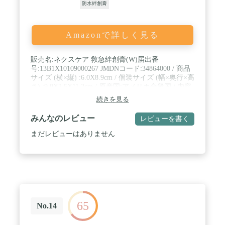
防水絆創膏
Amazonで詳しく見る
販売名:ネクスケア 救急絆創膏(W)届出番
号:13B1X10109000267 JMDNコード:34864000 / 商品
サイズ (横×縦) :6.0X8.9cm / 個装サイズ (幅×奥行×高
さ) :9.0X2.5X11.2cm / 原産国:アメリカ合衆国 / 内容
量:6枚 / (材質)基材:ポリウレタン、パッド:ポリエス
続きを見る
テル/ポリエチレン、粘着剤:アクリル系
みんなのレビュー
レビューを書く
まだレビューはありません
65
No.14