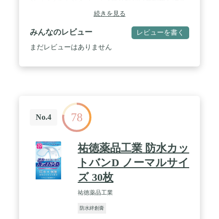
タンフィルムタイプ。 / 【目立たない透明色】薄さ
0.05mmの薄いフィルムで貼っても目立たず、傷口
続きを見る
をしっかり守ります。 / 【ピンポイント】にぱっく
り割れを閉じ込め、指に巻かないので、指の動きを
みんなのレビュー
レビューを書く
妨げません。 / 内容量:30枚入
まだレビューはありません
78
No.4
祐徳薬品工業 防水カッ
トバンD ノーマルサイ
ズ 30枚
祐徳薬品工業
防水絆創膏