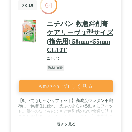
64
No.18
ニチバン 救急絆創膏
ケアリーヴ T型サイズ
(指先用) 58mm×55mm
CL10T
ニチバン
防水絆創膏
Amazonで詳しく見る
【動いてもしっかりフィット】高濃度ウレタン不織
布は、伸縮性に優れ、皮ふのあらゆる動きにフィッ
ト。肌へのなじみのよさと違和感のない快適な貼り
ごこちを実現しました。 / 【ムレにくい】透湿性に
すぐれた基材と粘着剤により、皮ふのムレが少な
続きを見る
く、白くふやけにくいです。 / 【水に強くはがれに