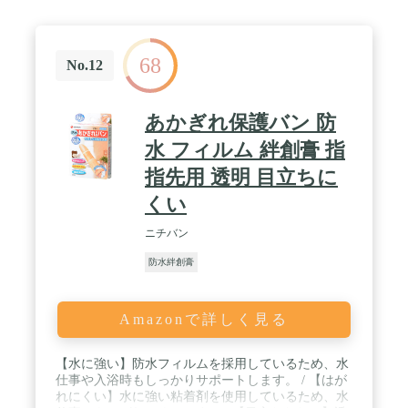
はがすときの角質のはがれが少なく、貼り替えの際
の刺激を抑えます。 / ♦医薬品区分:一般医療機器♦医
療機器一般的名称:救急絆創膏♦医療機器の認証番
68
号・届出番号:13B2X00218131210
No.12
あかぎれ保護バン 防
水 フィルム 絆創膏 指
指先用 透明 目立ちに
くい
ニチバン
防水絆創膏
Amazonで詳しく見る
【水に強い】防水フィルムを採用しているため、水
仕事や入浴時もしっかりサポートします。 / 【はが
れにくい】水に強い粘着剤を使用しているため、水