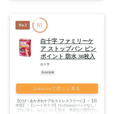
かさぶたがわりになって、キズを乾燥させないた
め、かさぶたをつくらずに皮ふがきれいに再生する
のを促します。 / 【低刺激】はがすときの角質のは
がれが少なく、貼り替えの際の刺激を抑えます。 /
♦医薬品区分:管理医療機器♦医療機器一般的名称:家
81
庭用創傷パッド♦医療機器の認証番号・届出番
No.3
号:230ADBZX00088000
白十字 ファミリーケ
ア ストップバン ピン
ポイント 防水 30枚入
白十字
防水絆創膏
Amazonで詳しく見る
【ひび・あかぎれケアをストレスフリーに】 / 【日
本製】 / 【シートサイズ】15×25(mm)/パッドなし /
【水に強く、ムレにくい】防水・透湿性の透明ウレ