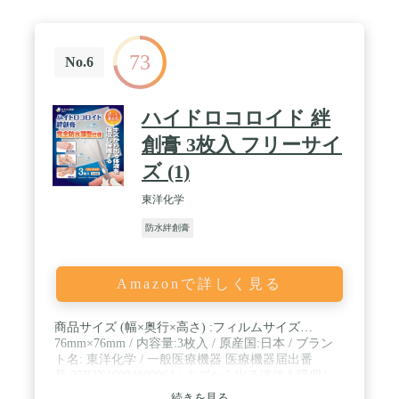
号・届出番号:13B2X00218131170
73
No.6
ハイドロコロイド 絆
創膏 3枚入 フリーサイ
ズ (1)
東洋化学
防水絆創膏
Amazonで詳しく見る
商品サイズ (幅×奥行×高さ) :フィルムサイズ…
76mm×76mm / 内容量:3枚入 / 原産国:日本 / ブラン
ト名: 東洋化学 / 一般医療機器 医療機器届出番
号:25B2X10004000064 / キズから出る液体を吸収し
保護する絆創膏です。
続きを見る