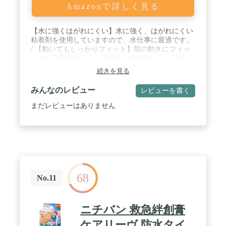
Amazonで詳しく見る
【水に強くはがれにくい】水に強く、はがれにくい
粘着剤を使用していますので、水仕事に最適です。
/ 【動いてもしっかりフィット】肌の動きにフィッ
トする高密度ウレタン不織布と伸縮性のよい防水・
透湿フィルム、水に強い粘着剤の三層構造により、
続きを見る
肌の動きにしなやかになじみ、キズをしっかり防水
します。 / 【ムレにくい】透湿性にすぐれた素材(不
みんなのレビュー
レビューを書く
織布・フィルム・粘着剤)の組み合わせにより、水
は通さないのに通気性が良いので、皮ふがムレた
まだレビューはありません
り、はがした後、白くふやけたりしにくい救急絆創
膏です。 / 【水の侵入を防ぐ】パッド上下の余白部
分のテープ幅を広めにとってあるため、パッド横の
浮きを防止して水の侵入を防ぎます。 / 【低刺激】
はがすときの角質のはがれが少なく、貼り替えの際
の刺激を抑えます。 / ♦医薬品区分:一般医療機器♦医
療機器一般的名称:救急絆創膏♦医療機器の認証番
68
号・届出番号:13B2X00218131210
No.11
ニチバン 救急絆創膏
ケアリーヴ 防水タイ