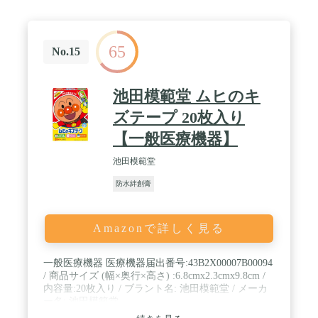
65
No.15
池田模範堂 ムヒのキ
ズテープ 20枚入り
【一般医療機器】
池田模範堂
防水絆創膏
Amazonで詳しく見る
一般医療機器 医療機器届出番号:43B2X00007B00094
/ 商品サイズ (幅×奥行×高さ) :6.8cmx2.3cmx9.8cm /
内容量:20枚入り / ブラント名: 池田模範堂 / メーカ
ー名: 池田模範堂