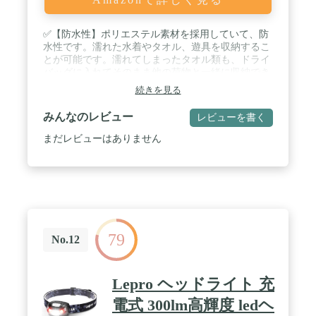
✅【防水性】ポリエステル素材を採用していて、防
水性です。濡れた水着やタオル、遊具を収納するこ
とが可能です。濡れてしまったタオル類も、ドライ
バッグに入れてそのまま他の荷物と一緒に収納でき
ます。 / ✅【製品材質】ドライバッグはポリエステ
続きを見る
ルと PU コーティングでできており、防水性と耐久
性があります。 / ✅【軽量 & ポータブル】防水バッ
みんなのレビュー
レビューを書く
グは軽量で、持ち運びに便利な小さなサイズに折り
たたむことができます。 / ✅【多用途】衣類、本、
まだレビューはありません
お金の収納に適しています。防水バッグはお釣り、
登山、水泳、海、温泉、キャンプ、そして防災時に
活用いただけます。 / ✅【さまざまなサイズ】
1.5L+2.5L++3L+3.5L+5L+8L、さまざまなサイズの
防水バッグでさまざまなニーズに対応できます。
79
No.12
Lepro ヘッドライト 充
電式 300lm高輝度 ledヘ