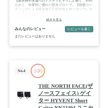
【雨天時や水場へのアクティビティに】軽く、やわ
らかく、作業性に優れた防水グローブ。【樹脂コー
ティングによる防水加工】防水性を持つポリウレタ
ンを手袋本体の全面にコーティングすることで、水
の浸入を防ぎます。【透湿性と防水性を両立】汗な
続きを見る
どの湿気を手袋外部に放出する特殊樹脂コーティン
グによりムレを軽減します。 / 【コンパクトで持ち
みんなのレビュー
レビューを書く
運びやすい】製品の特長を活かしてコンパクトに収
納できます。 / 素材:(樹脂部)ポリウレタン;(繊維部)
まだレビューはありません
ナイロン,ポリウレタン;(カフ)ポリエステル;(コード)
ポリエステル,ポリウレタン / 全長:32cm/手のひらま
わり:22cm/中指長さ:7.8cm/サイズ:L / 用途:雨天時や
水場でのアクティビティ(雨天時の登山、釣りなど)
に。指先を使う作業、テント設営、カメラ操作に
【通年販売品】
100
No.4
THE NORTH FACE(ザ
ノースフェイス) ゲイ
ター HYVENT Short
Gaiter NN22404 ユニセ