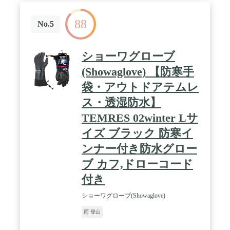
88
No.5
ショーワグローブ
(Showaglove) 【防寒手
袋・アウトドアテムレ
ス・透湿防水】
TEMRES 02winter Lサ
イズ ブラック 防寒イ
ンナー付き防水グロー
ブ カフ,ドローコード
付き
ショーワグローブ(Showaglove)
雨 登山