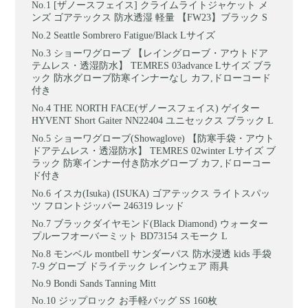
[ザノースフェイス] クライムライトジャケット メ
ンズ ゴアテックス 防水透湿 軽量 【FW23】ブラック S
Seattle Sombrero Fatigue/Black Lサイズ
ショーワグローブ 【レイングローブ・アウトドア
テムレス・透湿防水】 TEMRES 03advance Lサイズ ブラ
ック 防水グローブ防寒インナーなし カフ,ドローコード
付き
THE NORTH FACE(ザノースフェイス) ゲイター
HYVENT Short Gaiter NN22404 ユニセックス ブラック L
ショーワグローブ(Showaglove) 【防寒手袋・アウト
ドアテムレス・透湿防水】 TEMRES 02winter Lサイズ ブ
ラック 防寒インナー付き防水グローブ カフ,ドローコー
ド付き
イスカ(Isuka) (ISUKA) ゴアテックス ライトスパッ
ツ フロントジッパー 246319 レッド
ブラックダイヤモンド(Black Diamond) ウォーター
プルーフオーバーミット BD73154 スモーク L
モンベル montbell サンダーパス 防水浸透 kids 手袋
7-9 グローブ ドライテック レインウェア 雨具
Bondi Sands Tanning Mitt
ジップロック お手軽バッグ SS 160枚