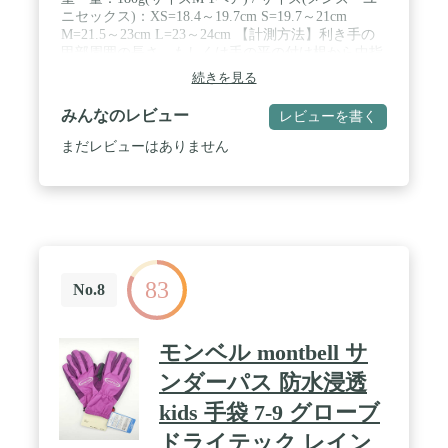
ニセックス)：XS=18.4～19.7cm S=19.7～21cm
M=21.5～23cm L=23～24cm 【計測方法】利き手の
甲部周囲の長さ、もしくは手の平の付け根から中指
先端までの長さを計測し、いずれか大きい数値を選
続きを見る
びます。※モデルにより、同一サイズでもフィット
感が異なる場合があります。
みんなのレビュー
レビューを書く
まだレビューはありません
83
No.8
モンベル montbell サ
ンダーパス 防水浸透
kids 手袋 7-9 グローブ
ドライテック レイン