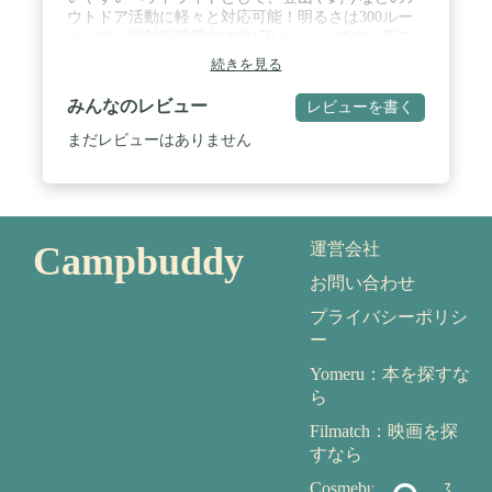
ウトドア活動に軽々と対応可能！明るさは300ルー
メンで、照射距離最大は約150メートルです。夜の
散歩や暗い場所での活動にも十分な高輝度ヘッドラ
続きを見る
イトです。 / 【USB Type-C充電・長時間点灯】
1200mAhの高品質バッテリーを搭載しており、白色
みんなのレビュー
レビューを書く
LEDは低輝度で約13.5時間、高輝度で約4.5時間点灯
します。赤色LEDは連続点灯で約37時間使用可能で
まだレビューはありません
す。環境に優しいUSB充電式のため、頻繁なバッテ
リー交換は不要です。USB-C充電ケーブルが付属し
ており、手軽に充電できます。 / 【白色と赤色
LED・同時点灯可能】白色と赤色のLEDライトは、
独立したボタンで個別にコントロール可能で、同時
Campbuddy
運営会社
に点灯する効果を実現します。白色LEDには強、
弱、ストロボの3つの通常モードがあり、夜間作業
お問い合わせ
や読書、キャンプの準備など様々な場面で活躍しま
す。赤色LEDには点灯と点滅の2つのモードがあ
プライバシーポリシ
り、魚が警戒しないため夜釣りに最適です。また、
ー
雨や霧などの悪天候でも視認性が高く、遠くからも
確認しやすいため、事故防止にも役立ちます。 /
Yomeru：本を探すな
【超軽量・フィット感・照射角度調整可能】ヘッド
ら
ランプ本体の重さは約68gと非常に軽量です。ソフ
Filmatch：映画を探
トベルトを採用され、夜釣りなどの場合は長時間装
着しても首にストレスを与えません。また、ライト
すなら
本体の先端は45度までの照射角度調整に対応してお
Cosmebuddy：コス
り、足元だけではなく周囲も広く照らし、危険がよ