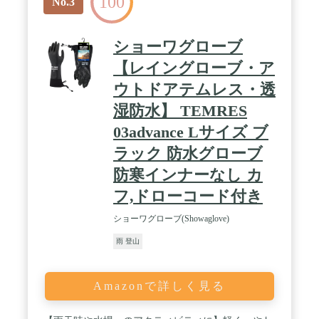
100
No.3
ショーワグローブ
【レイングローブ・ア
ウトドアテムレス・透
湿防水】 TEMRES
03advance Lサイズ ブ
ラック 防水グローブ
防寒インナーなし カ
フ,ドローコード付き
ショーワグローブ(Showaglove)
雨 登山
Amazonで詳しく見る