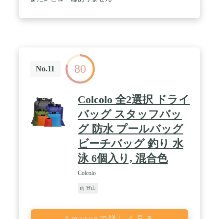
80
No.11
Colcolo 全2選択 ドライ
バッグ スタッフバッ
グ 防水 プールバッグ
ビーチバッグ 釣り 水
泳 6個入り, 混合色
Colcolo
雨 登山
Amazonで詳しく見る