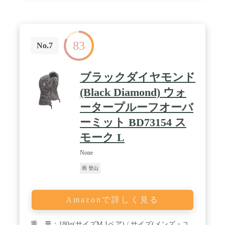
83
No.7
ブラックダイヤモンド
(Black Diamond) ウォ
ータープルーフオーバ
ーミット BD73154 ス
モーク L
None
雨 登山
Amazonで詳しく見る
重 量：180g(サイズM 1ペア) / サイズ(メンズ・ユ