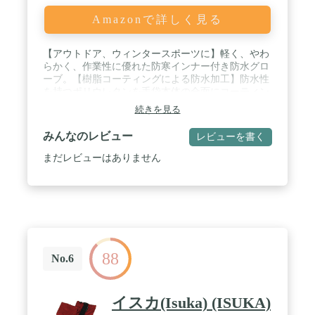
Amazonで詳しく見る
【アウトドア、ウィンタースポーツに】軽く、やわ
らかく、作業性に優れた防寒インナー付き防水グロ
ーブ。【樹脂コーティングによる防水加工】防水性
を持つポリウレタンを手袋本体の全面にコーティン
グすることで、水の浸入を防ぎます。【透湿性と防
続きを見る
水性を両立】汗などの湿気を手袋外部に放出する特
殊樹脂コーティングによりムレを軽減します。 /
みんなのレビュー
レビューを書く
【低温下でも柔らかく軽い】マイナス60℃でも柔軟
性を保つため作業がしやすい手袋です。※冷気を完
まだレビューはありません
全に遮断する機能はありません。 / 素材:(アウター)
ナイロン,ポリウレタン;(インナー)アクリル,ポリウ
レタン,その他;(カフ)ポリエステル,天然ゴム / 全
長:32.5cm/手のひらまわり:24.5cm/中指長さ:7.8cm/サ
イズ:L / 用途:冬のアクティビティー(スキー,スノー
ボード,雪山登山,釣りなど)に。指先を使う作業,テン
ト設営,カメラ操作に。冷蔵・冷凍庫内での作業に。
88
寒冷地での作業(除雪,農業,水産/漁業,清掃,サービス
No.6
業,運輸/物流業,食品関連業,建築/設備メンテナンス
業,土木建築関連業など)に。【通年販売品】
イスカ(Isuka) (ISUKA)