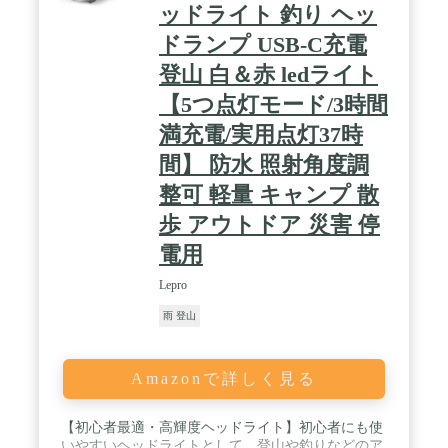
ッドライト 釣り ヘッ
ドランプ USB-C充電
登山 白＆赤 ledライト
【5つ点灯モード/3時間
満充電/実用点灯37時
間】 防水 照射角度調
整可 軽量 キャンプ 散
歩 アウトドア 災害 停
電用
Lepro
雨 登山
Amazonで詳しく見る
【初心者最適・高輝度ヘッドライト】初心者にも使
いやすいヘッドライトとして、登山や釣りなどのア