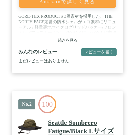
Amazonで詳しく見る
GORE-TEX PRODUCTS 3層素材を採用した、THE
NORTH FACE定番の防水シェルがエコ素材にリニュ
ーアル / 軽量裏地マイクログリッドバッカー/フロン
ト止水ファスナー / [STUFFSACK]コンパクトに収納
可能なスタッフサックが付属。パックに収納しての
続きを見る
運搬も容易。 / ワンハンドアジャスター対応フーデ
ット/フラップ付きスランティングポケット / 裾ドロ
みんなのレビュー
レビューを書く
ーコード仕様/パックを背負ったままでも腕上げしや
すい設計
まだレビューはありません
100
No.2
Seattle Sombrero
Fatigue/Black Lサイズ