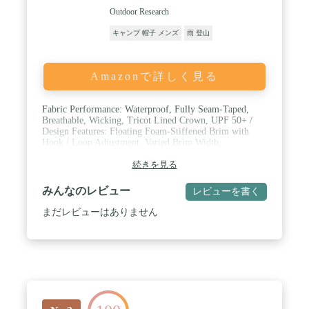
Outdoor Research
キャンプ 帽子 メンズ
雨 登山
Amazonで詳しく見る
Fabric Performance: Waterproof, Fully Seam-Taped,
Breathable, Wicking, Tricot Lined Crown, UPF 50+ /
Design Features: Floating Foam-Stiffened Brim with
Hook / Loop Adjustment, Varied Brim Width,
Embroidered OR Logo / Functional Details: Internal
Adjustable Cinch-Band, Removable Chin Cord, Packable
続きを見る
みんなのレビュー
レビューを書く
まだレビューはありません