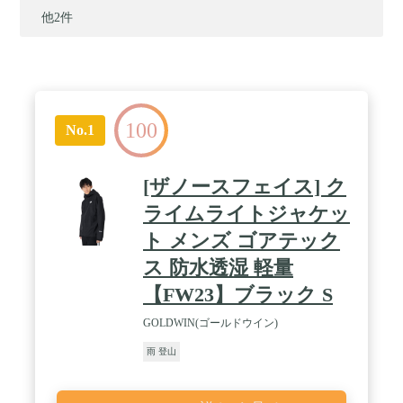
他2件
100
No.1
[ザノースフェイス] ク
ライムライトジャケッ
ト メンズ ゴアテック
ス 防水透湿 軽量
【FW23】ブラック S
GOLDWIN(ゴールドウイン)
雨 登山