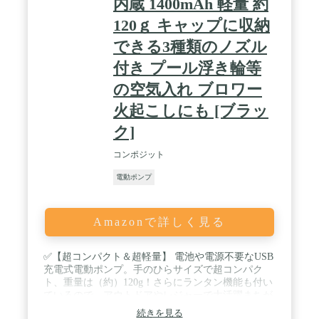
内蔵 1400mAh 軽量 約
mm エア ノズルと互換性がある必要があります。正
しく取り付けられていない場合、製品の吸引機能が
120ｇ キャップに収納
正常に動作しません。
できる3種類のノズル
付き プール浮き輪等
の空気入れ ブロワー
火起こしにも [ブラッ
ク]
コンポジット
電動ポンプ
Amazonで詳しく見る
✅【超コンパクト＆超軽量】 電池や電源不要なUSB
充電式電動ポンプ。手のひらサイズで超コンパク
ト、重量は（約）120g！さらにランタン機能も付い
ているので、アウトドアやレジャーで大活躍まちが
いなし！ / ✅【LEDライト機能付き】 3段階で明る
続きを見る