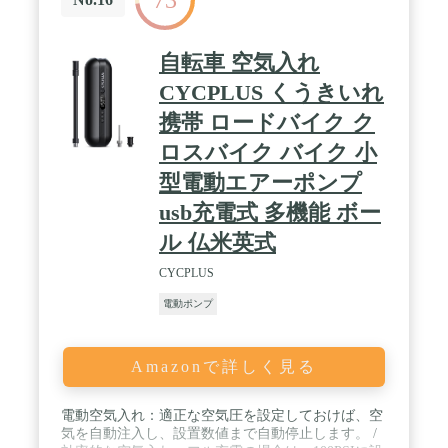
のメーカー保証が付いておりますので、万が一、商
品に何か不具合がございましたら、「注文履歴」
→「出品者に連絡する」からご連絡ください。 /
自転車 空気入れ
【暖かいヒント】1.多量のテスト結果により、エア
ポンプが約20分間に連続作動すると、過熱保護機能
CYCPLUS くうきいれ
は自動的に起動、作動が停止します。長時間に連続
使用しないほうがおすすめです。 2.長期間使用して
携帯 ロードバイク ク
いない場合は、エアポンプを定期的に（約1ヶ月に1
ロスバイク バイク 小
回）完全に充電することで、製品の寿命を延ばすこ
とができます。再度使用する時には、フル充電する
型電動エアーポンプ
必要があります。
usb充電式 多機能 ボー
ル 仏米英式
CYCPLUS
電動ポンプ
Amazonで詳しく見る
電動空気入れ：適正な空気圧を設定しておけば、空
気を自動注入し、設置数値まで自動停止します。 /