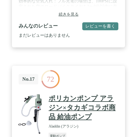
効率的な空気入れ：フル充電の場合は、100PSIに設
定された空のロードバイクタイヤを2〜3分以内に充
填でき、尚且つ4〜6本の空のタイヤを充填できま
続きを見る
す。 / 適用タイヤ：ロードバイク、マウンテンバイ
ク、クロスバイク、シティサイクル（ママチャ
みんなのレビュー
レビューを書く
リ）、オートバイク。 / 携帯型：ボトルケージがつ
いて、380ｇ超軽量で持ち運びできます。 / 多機
まだレビューはありません
能：LEDライト搭載、Type-C充電式、ボール適用。
72
No.17
ポリカンポンプ アラ
ジン×タカギコラボ商
品 給油ポンプ
Aladdin (アラジン)
電動ポンプ