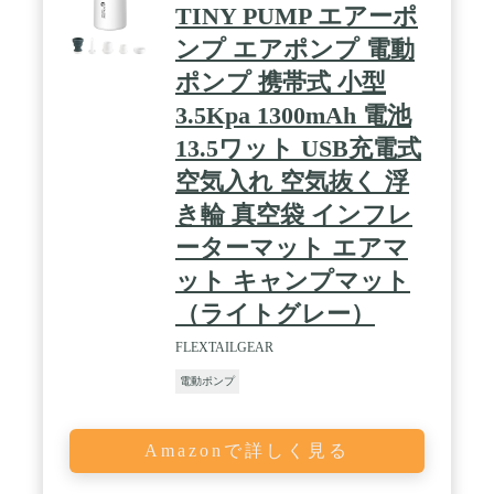
TINY PUMP エアーポ
もなく楽ちんです。 / 【安心の180日保証と国内メ
ーカーによるサポート】保証期間は180日で故障や
ンプ エアポンプ 電動
不具合など交換対応致します(不適切なご使用方法
による故障は保証の対象外です)。また、日本人ス
ポンプ 携帯式 小型
タッフによるサポートなので何かご不明点などがあ
3.5Kpa 1300mAh 電池
った際は安心してお問合せください。
13.5ワット USB充電式
空気入れ 空気抜く 浮
き輪 真空袋 インフレ
ーターマット エアマ
ット キャンプマット
（ライトグレー）
FLEXTAILGEAR
電動ポンプ
Amazonで詳しく見る