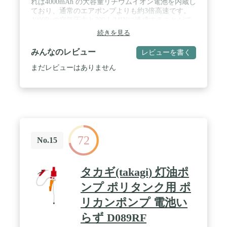
れは4000mAh の大容量リチウムイオン電池を内蔵し
ており、通常のエアポンプよりも約3倍高速です。
4000Paの空気圧力と390 L/MINに達成することがで
きます。Type-c充電ケーブルが付属しており、モバ
続きを見る
イルバッテリー、パソコン端末などを利用して充電
可能です。1回の充電で約40分使用できます。約40
みんなのレビュー
レビューを書く
個のエアーマットまたは120個の水泳リングに空気
入れることができます。電池を内蔵しており、通常
まだレビューはありません
の電動空気入れよりも約2倍高速です。3500Paの空
気圧力と390 L/MINに達成することができます。
Type-c充電ケーブルが付属しており、モバイルバッ
テリー、パソコン端末などを利用して充電可能で
す。インジケーターを介して充電状態を確認し、電
動ポンプ プールの電池残量と充電状態を観察するの
に便利です。 / 【速やかに空気入れ・空気抜き 両対
72
応】空気入れ及び空気を抜くことが携帯ポンプ一台
No.15
で対応できます。高品質のモーターと電動 空気入れ
の高速充填設計により、より強力な空気の流れを提
供できます。水泳リングを膨らませるのに10～20
タカギ(takagi) 灯油ポ
秒、キャンプ用エアーベッドを膨らませるのに50～
60秒かかります。フットポンプを当社の電動エアー
ンプ ポリタンク用 ポ
ポンプに置き換えることで、時間と労力を節約でき
リカンポンプ 電池い
ます。 / 【4種類のノズル・過熱保護】ノズル端の
ロック設計により、使用中はポートにロック固定さ
らず D089RF
れ、ノズルの緩みによる空気漏れを防ぎます。 4種