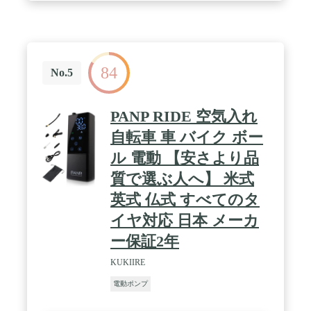
応】本エアポンプの空気抜き機能は季節の変わり目
の真空保存に使用できます。製品の空気吸入口と排
出口を合理的に使うことで、様々なシーンで異なる
役割を果たすことができます。使用の際は本品の空
気吸入口・排出口を逆にしないようにご注意くださ
84
い。 / 【三つの取り外し可能なノズル】：3種類の
No.5
実用的なノズルは普段の物には空気を入れることで
きます。浮き輪、大型エアベッド等の物には高効率
に充填できます。本エアポンプであれば安心そして
PANP RIDE 空気入れ
楽しい夏を過ごしましょう。 / 【超長い電源コー
ド】：2.5mの電源コード。電源コードのデザインが
自転車 車 バイク ボー
非常に長いため、車内や宅内を問わず、よりたくさ
ル 電動 【安さより品
んのな操作が可能です。
質で選ぶ人へ】 米式
英式 仏式 すべてのタ
イヤ対応 日本 メーカ
ー保証2年
KUKIIRE
電動ポンプ