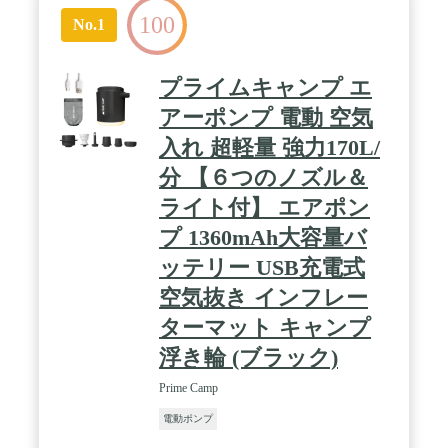
100
No.1
プライムキャンプ エ
アーポンプ 電動 空気
入れ 超軽量 強力170L/
分 【６つのノズル＆
ライト付】 エアポン
プ 1360mAh大容量バ
ッテリー USB充電式
空気抜き インフレー
ターマット キャンプ
浮き輪 (ブラック)
Prime Camp
電動ポンプ