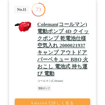
ライト付きで暗いところでも作業しやすい。【ご注
意】充電用USBアダプターは付属しません。スマー
73
トフォンなどの充電でお使いのUSBアダプターがご
No.11
使用いただけます。また製品作動時は65dB（掃除機
程度）の騒音が発生いたします。
Coleman(コールマン)
電動ポンプ 4D クイッ
クポンプ 乾電池仕様
空気入れ 2000021937
キャンプ アウトドア
バーベキュー BBQ 火
おこし 電池式 持ち運
び 電動
コールマン(Coleman)
電動ポンプ
Amazonで詳しく見る