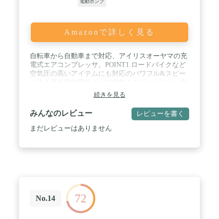
電動ポンプ
Amazonで詳しく見る
自転車から自動車まで対応、アイリスオーヤマの充
電式エアコンプレッサ。POINT1.ロードバイクなど
空気圧の高いアイテムにも対応のパワフル&スピー
ド注入最大空気量8L/minで空気をスピード注入。自
動車タイヤの空気入れにも使えるパワフルな性能。
続きを見る
ノズルを差し込みトリガーを握るだけ。初心者でも
簡単に空気を入れられます。 / POINT2.ひと目でわ
みんなのレビュー
レビューを書く
かる空気圧測定&オートストップ機能操作は簡単。1
タイヤの適正空気圧を確認2空気圧を設定3空気を注
まだレビューはありません
入! ◆空気圧測定機能◆空気圧をリアルタイムでチ
ェック可能。数字表示が大きく見やすい。◆オート
ストップ機能◆設定した圧力に達すると、充填が自
動で止まります。空気の入れすぎによる破裂・破損
を防ぎます。 / POINT3.持ち運びやすい軽量&コン
パクト軽量なので手首への負担が少なく、作業しや
すいハンディサイズ。握りやすいソフトグリップ
72
で、手が疲れにくい。コンパクトサイズだから、車
No.14
に積んでおくのもGood。POINT4.豊富なアタッチメ
ント自転車用、ボール用、浮き輪用の3種類のノズ