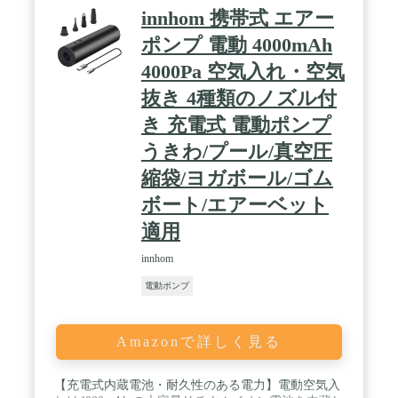
ルが付属。タイヤのメンテナンスに、ボールの空気
innhom 携帯式 エアー
入れに、アウトドア・レジャーに…、1台でパワフ
ルに活躍。ノズルを収納できるパーツホルダー付
ポンプ 電動 4000mAh
き。 / POINT5.コードレスコードが絡まる心配な
4000Pa 空気入れ・空気
し。取り回しやすく、持ち運びに便利なコードレス
タイプ。充電式だからどこでも使える。電源を確保
抜き 4種類のノズル付
しづらい屋外でも活躍。充電器付きだから、届いた
らすぐに使える。アイリスオーヤマ製の充電式工具
き 充電式 電動ポンプ
(10.8V)シリーズとの共通バッテリー。バッテリーを
うきわ/プール/真空圧
付け替えれば他の工具も使用できます。
縮袋/ヨガボール/ゴム
ボート/エアーベット
適用
innhom
電動ポンプ
Amazonで詳しく見る
【充電式内蔵電池・耐久性のある電力】電動空気入