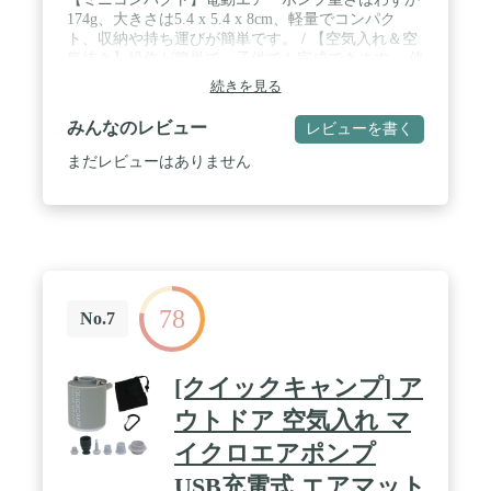
174g、大きさは5.4 x 5.4 x 8cm、軽量でコンパク
ト、収納や持ち運びが簡単です。 / 【空気入れ＆空
気抜き】操作が簡単で、子供でも完成できます。 使
用するインフレーターにもよりますが、MAX PUMP
続きを見る
PLUSの空気速度は300リットル/分、空気圧は2.2kPa
で、素早く膨らませたり縮めたりすることができま
みんなのレビュー
レビューを書く
す。 / 【大容量バッテリー＆USB充電】電動エアー
ポンプは3600mAhポリマーバッテリーを内蔵してお
まだレビューはありません
り、消費速度が遅く、寿命が長く、電動エアーポン
プはUSB充電設計を採用しており、携帯電話充電器
とUSB充電ケーブルを使用してエアーポンプを充電
することができます。アウトドアでは、携帯電話の
バッテリーや車の電源を使ってエアポンプを充電す
ることもできます。 / 【5つのエアノズル】エアポ
ンプの入口と出口に接続できる5つのノズルが装備
78
されています。手を解放して時間を節約しましょ
No.7
う。 電動ポンプ使用時にノズルが落ちにくいノズル
設計で、操作が簡単です。ビーチ、キャンプ、アウ
トドアパーティーなど、さまざまなアウトドアアク
[クイックキャンプ] ア
ティビティに最適です。 / 【幅広い用途】エアポン
プはIPX4防水で、異なる用途に適応しやすく、ビー
ウトドア 空気入れ マ
チ、キャンプ、野外パーティーなどのアウトドア活
イクロエアポンプ
動に適しています。 異なるノズルによって、エアマ
ットレス、エアベッド、インフレータブルおもち
USB充電式 エアマット