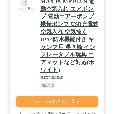
MAX PUMP PLUS 電
動空気入れ エアポン
プ 電動エアーポンプ
携帯ポンプ USB充電式
空気入れ 空気抜く
IPX4防水機能付き キ
ャンプ用 浮き輪 イン
フレータブル玩具 エ
アマットなど対応(ホ
ワイト)
FLEXTAILGEAR
電動ポンプ
Amazonで詳しく見る
【ミニコンパクト】電動エアーポンプ重さはわずか