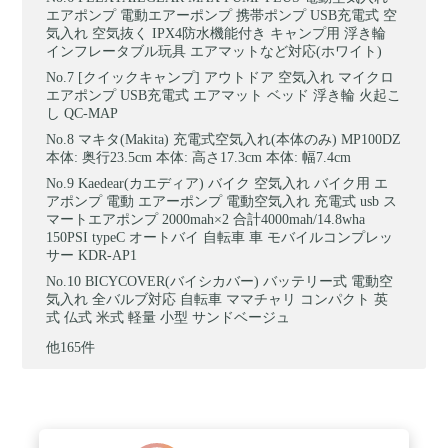
エアポンプ 電動エアーポンプ 携帯ポンプ USB充電式 空
気入れ 空気抜く IPX4防水機能付き キャンプ用 浮き輪
インフレータブル玩具 エアマットなど対応(ホワイト)
[クイックキャンプ] アウトドア 空気入れ マイクロ
エアポンプ USB充電式 エアマット ベッド 浮き輪 火起こ
し QC-MAP
マキタ(Makita) 充電式空気入れ(本体のみ) MP100DZ
本体: 奥行23.5cm 本体: 高さ17.3cm 本体: 幅7.4cm
Kaedear(カエディア) バイク 空気入れ バイク用 エ
アポンプ 電動 エアーポンプ 電動空気入れ 充電式 usb ス
マートエアポンプ 2000mah×2 合計4000mah/14.8wha
150PSI typeC オートバイ 自転車 車 モバイルコンプレッ
サー KDR-AP1
BICYCOVER(バイシカバー) バッテリー式 電動空
気入れ 全バルブ対応 自転車 ママチャリ コンパクト 英
式 仏式 米式 軽量 小型 サンドベージュ
他165件