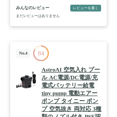
さ調節ができるLEDライト機能付き。更に、万が一
の時に使えるSOSモードを搭載。キャンプや釣りな
みんなのレビュー
レビューを書く
どのアウトドアはもちろん、防災アイテムとしても
一つあると安心です。 ライト部分の中央にある電源
まだレビューはありません
スイッチを長押しすると点灯し、押すごとに45lm、
230lm、410lm、信号灯と明るさ切り替え。信号灯
は、ライトがSOSのモールス信号で点滅します。 /
✅【豊富な充電方法】 USBケーブルを使った充電が
できるのでモバイルバッテリーやパソコン、車載充
電器など 様々な方法で充電をすることが可能。約
1.5～2時間でフル充電ができます。 / ✅【商品詳
84
細】 ■サイズ：(約)幅4.8cm×奥行き4.7cm×高さ
No.4
8.7cm、アダプターサイズ：(約)小：5.5mm / 中：
11.8mm / 大：18mm、25mm■材質：ABS樹脂、PP樹
脂■重量：(約)120g■吹出量:170L/分■付属品:ノズル(3
AstroAI 空気入れ プー
種類)、充電用USBケーブル(Type-C)■入力電
圧:DC5V■バッテリー容量:1,400mAh■充電時間:
ル AC電源/DC電源/充
(約)1.5～2時間※フル充電時のエアーポンプ使用可
電式バッテリー給電
能時間めやす：25分(15分以上連続で使用しないで
ください)、連続使用可能時間:15分※エアーポンプ
tiny pump 電動エアー
使用時■LEDライト明るさ(ルーメン)：45lm / 230lm
/ 410lm■LEDライト色温度：昼白色：4,200K、連続
ポンプ タイニー ポン
点灯時間：45lm：11時間 / 230lm：5時間 / 410lm：3
プ 空気抜き 両対応 3種
時間■※商品は、モニターによって色合いが異なっ
て見える場合があります。 また、仕様・デザインは
類のノズル付き PSE認