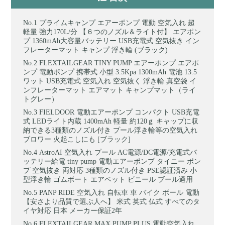
プライムキャンプ エアーポンプ 電動 空気入れ 超
軽量 強力170L/分 【６つのノズル＆ライト付】 エアポン
プ 1360mAh大容量バッテリー USB充電式 空気抜き イン
フレーターマット キャンプ 浮き輪 (ブラック)
FLEXTAILGEAR TINY PUMP エアーポンプ エアポ
ンプ 電動ポンプ 携帯式 小型 3.5Kpa 1300mAh 電池 13.5
ワット USB充電式 空気入れ 空気抜く 浮き輪 真空袋 イ
ンフレーターマット エアマット キャンプマット（ライ
トグレー）
FIELDOOR 電動エアーポンプ コンパクト USB充電
式 LEDライト内蔵 1400mAh 軽量 約120ｇ キャップに収
納できる3種類のノズル付き プール浮き輪等の空気入れ
ブロワー 火起こしにも [ブラック]
AstroAI 空気入れ プール AC電源/DC電源/充電式バ
ッテリー給電 tiny pump 電動エアーポンプ タイニー ポン
プ 空気抜き 両対応 3種類のノズル付き PSE認証済み 小
型浮き輪 ゴムボート エアベット ビニール ブール適用
PANP RIDE 空気入れ 自転車 車 バイク ボール 電動
【安さより品質で選ぶ人へ】 米式 英式 仏式 すべてのタ
イヤ対応 日本 メーカー保証2年
FLEXTAILGEAR MAX PUMP PLUS 電動空気入れ