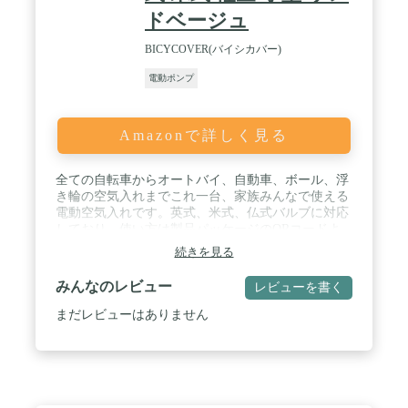
ズ：長さ157mm、横幅64mm、厚み44mm、重さ：
ドベージュ
420g、 ■使用温度：-10～45度、 ■連続稼働時間：10
分以内 / 【メーカー保証】 ■メーカー保証期間：１
BICYCOVER(バイシカバー)
年（ご購入日と同日が期限） カエディアではお客様
にご満足頂ける様、販売後もサポートさせて頂きま
電動ポンプ
す。 商品のご不明な点はもちろん、バイクへのお取
り付けに関するご相談は、国家整備資格を保有した
スタッフがおりますので、専門知識に対しても的確
Amazonで詳しく見る
に対応させて頂きます。 万一、製品不良に起因する
不具合と診断される場合は、弊社のメーカー保証規
定に基づき審議させて頂き、メーカー保証による無
全ての自転車からオートバイ、自動車、ボール、浮
償での修理、交換を行わせて頂きます。業務用に使
き輪の空気入れまでこれ一台、家族みんなで使える
用される際は、メーカー保証期間を半分の期間とさ
電動空気入れです。英式、米式、仏式バルブに対応
せて頂きます（例：メーカー保証期間が1年の場
しており、使い方は製品パッケージのQRコードよ
合、6ヶ月となり、ご購入日の月に6ヶ月を加算した
り動画で確認できるほか、日本語取り扱い説明書も
続きを見る
同日が期限）詳細は公式サイト内メーカー保証規定
同梱しており、その他不明点がありましたら販売店
をご覧下さい。 お取り付け後、ご使用後でも、対応
までご連絡いただけますと詳細なサポートを受ける
みんなのレビュー
レビューを書く
させて頂きます。日本メーカーとして、おもてなし
ことができます。 / かんたん操作に軽量コンパクト
の心で対応致します。先ずはお気軽にご相談下さ
ボディ、重量410gにペットボトルよりも小さいサイ
まだレビューはありません
い。
ズ感です。 / 指定した空気圧で自動停止、適正な空
気圧で入れられるから自転車もより安全に使うこと
ができます。 / 最大圧力150PSIの高圧対応でロード
バイクなどのスポーツ自転車にも使用可能です。 /
一度の充電でタイヤ4-5本の充填が可能です。LED