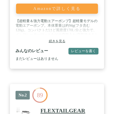
Amazonで詳しく見る
【超軽量＆強力電動エアーポンプ】超軽量モデルの
電動エアーポンプ。本体重量は約94g(フタ含む
120g)。コンパクトだけど風密度170L/分と強力で、
インフレーターマットなどの空気入れ/空気抜きをし
っかりサポートします。 キャンプ、アウトドアでこ
続きを見る
れがあれば準備が楽ちんです。 / 【6つのノズルで
様々な用途をカバー】 弊社オリジナルのエアーベッ
みんなのレビュー
レビューを書く
ド専用ノズルなど6つのノズルを用意。キャンプの
インフレーターマット、エアークッションはもちろ
まだレビューはありません
ん、BBQの火起こしの送風、夏の浮き輪など様々な
用途で活躍します。※製品によってはどのノズルも
しっかりハマらない可能性がございます。その場合
は手で押さえながらご使用ください。 / 【4段階調
整ライト機能付き】 4段階調整のライト機能つきな
のでキャンプ中はランタンとしても活躍できます。
最大明るさ410ルーメンなので、テント内のメイン
89
ランプとしても活躍できます。ランタンをわざわざ
No.2
持っていかなくていいのでキャンプの荷物も減らせ
て一石二鳥です。 / 【出納袋付きで持ち運び簡単】
エアーポンプ本体とノズルを入れる収納袋付き。ノ
FLEXTAILGEAR
ズルが多くても収納袋に入れて運べば散らかること