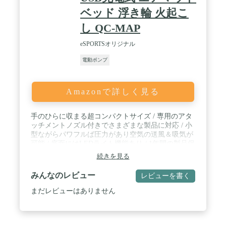
ゃ、浮き輪、インフレータブルプール、圧縮袋など
に使用できます。
ベッド 浮き輪 火起こ
し QC-MAP
eSPORTSオリジナル
電動ポンプ
Amazonで詳しく見る
手のひらに収まる超コンパクトサイズ / 専用のアタ
ッチメントノズル付きでさまざまな製品に対応 / 小
型ながらパワフルば圧力があり空気の送風＆吸気が
可能 / 底面にはLEDライト機能あり / 1年間の製品保
証
続きを見る
みんなのレビュー
レビューを書く
まだレビューはありません