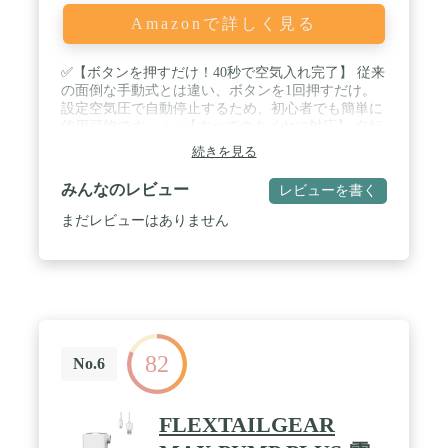
Amazonで詳しく見る
✅【ボタンを押すだけ！40秒で空気入れ完了】 従来
の面倒な手動式とは違い、ボタンを1回押すだけ。
設定空気圧で自動停止するため、初心者でも簡単に
使用可能です。 / ✅【すべてのタイヤに対応】 自転
車、車、バイク、ボール、浮き輪など幅広く対応。
続きを見る
米式、英式、仏式の各バルブに対応しています。 /
✅【最大空気圧150PSI（約10.3bar）・圧倒的なパワ
みんなのレビュー
レビューを書く
ー】 最大150PSIの高性能で、ロードバイクや自動車
のタイヤも余裕で対応できます。圧倒的パワーで素
まだレビューはありません
早く充填完了します。 / ✅【日本メーカーによる品
質改良モデル】 従来の電動空気入れの課題（騒音、
耐久性、空気漏れ、使いにくさ）を徹底改善。品質
重視の方に最適なモデルです。 / ✅【安心の日本メ
ーカー保証2年間（製品到着日より）】 2年間の長期
保証付き。付属品をなくしてしまった場合も、日本
国内から迅速かつ丁寧なサポートを提供します。
82
No.6
FLEXTAILGEAR