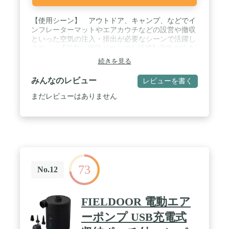
【使用シーン】 アウトドア、キャンプ、などでイ
ンフレーターマットやエアカウチなどの設営や撤収
といった空気の注入・排出が必要なシーンで活躍し
ます。 / 【設営・撤収どちらでも活躍】空気の注入
と排出の両方を行えるため設営だけでなく撤収時に
続きを見る
も活躍します。 / 【電池式で高い汎用性】アルカリ
単一形乾電池×4本で動くため、電源の無い場所でも
みんなのレビュー
レビューを書く
取り回しがしやすくなっています。 / 【選べるアダ
プター】2種類のアダプターが付属しているため、
まだレビューはありません
様々なバルブ形状に対応ができます。 / 【様々な使
用用途】空気入れとしてだけでなくBBQの火おこし
など様々なシーンで活躍します。 / 【サイズ】約
19×9×11(h)cm 総重量：約330g / 【材質】ABS、
他 / 【付属品】ダブルロックバルブアダプター、ミ
ニダブルロックバルブアダプター
73
No.12
FIELDOOR 電動エア
ーポンプ USB充電式