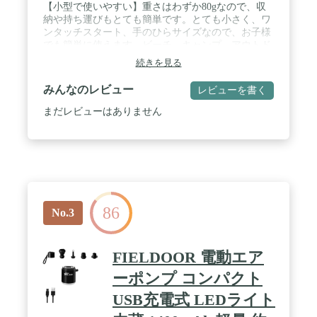
【小型で使いやすい】重さはわずか80gなので、収
納や持ち運びもとても簡単です。とても小さく、ワ
ンタッチスタート、手のひらサイズなので、お子様
でも簡単に使えます。ビーチ、キャンプ、アウトド
ア活動での使用に非常に効果的です。 / 【強力な空
続きを見る
気圧】空気圧は3.5kPa、最大180L/分まで達します。
わずか 15 分の使用で、10 枚以上のアウトドア用マ
みんなのレビュー
レビューを書く
ットレスを膨らませ、数十個の収納バッグを圧縮で
きます。ストレージスペースを 50% 以上節約しま
まだレビューはありません
す。アウトドア用品や衣類を保管する際の時間とス
ペースを大幅に節約します。 / 【防水のデザイン】
防水設計により、水しぶきによるダメージを防ぎま
す。過酷な屋外環境でも役立ちます。製品上部にフ
ックが付いており、自由に掛けていつでもどこでも
使用できます。 / 【高品質・耐久性】電動エアポン
プは安定性に優れています。充電ポートはType-C設
86
計を採用し、1300mAhバッテリーを内蔵しており、
No.3
屋外での充電に便利です。完全に充電するにはわず
か 2.5 時間かかります。 / 【多機能電動エアポン
プ】5つのエアノズルを装備しており、さまざまな
FIELDOOR 電動エア
膨張ニーズに適しています。フロート、プール用お
もちゃ、エアベッド、真空収納バッグ、屋外用エア
ーポンプ コンパクト
クッション、車用エアクッション、スイミングリン
USB充電式 LEDライト
グなどの膨張式製品に広く使用されています。ご注
意: 真空バッグ インターフェイスは、当社の 25.5