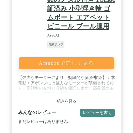
改良のため予告なく変更することがあります。 / [こ
んな商品をお探しの方に] ミニポンプ 電動ポンプ 電
証済み 小型浮き輪 ゴ
動エアーポンプ 電動空気入れ 膨らます インフレー
ムボート エアベット
ター USB式 USB充電式 海 海水浴 プール ビニール
プール 家庭用プール 子供用プール キッズプール レ
ビニール ブール適用
ジャープール キッズプレイプール ファミリープー
ル スライダープール スライドプール 屋外用 アウト
AstroAI
ドア アウトドア用品 キャンプ キャンプ用品 キャン
プ道具 キャンプギア
電動ポンプ
Amazonで詳しく見る
【強力なモーターにより、効率的な膨張/収縮】：本
電動エアポンプには強力なモーターが装備されてお
り、高効率の充填と収縮を保証します。高品質のモ
ーターとポンプの高速充填設計により、より強力な
空気の流れを提供できます。通常のエアポンプより
続きを見る
も約100%高速です。 / 【精巧な外形と簡単な操
作】：プール 空気入れは新しい高強度ABSプラスチ
みんなのレビュー
レビューを書く
ックの材料を採用されました。ユニークな形状がよ
り良い体験を提供します。ON/OFFボタンのデザイ
まだレビューはありません
ンは対象を充填したり、しぼませたりするのは便利
で、操作するのに役立ちます。 / 【給気&排気両対