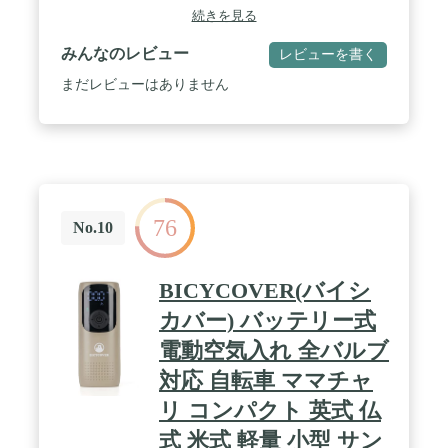
をしたまま空気圧調整が可能。指定した空気圧まで
続きを見る
自動的に充填します。※注意事項※ ①ご使用の際は
85db程の音が発生します。使用する環境によって反
みんなのレビュー
レビューを書く
響する事があり、うるさく感じる事がございます。
②本製品は空気を圧縮し排出する為、高温になりま
まだレビューはありません
す。使用には問題はございません。また長時間の連
続使用は控えて頂きホース等の高温になりやすい箇
所は直接お手を触れないようご注意ください。 ③ホ
ースが適切についていない場合、ホース内部に異物
がある場合誤作動の原因となる場合がございます。
誤作動や不具合、違和感を感じた場合は本体＋-ボ
タンを５秒以上長押しして頂きリセットをして頂く
76
事で改善される場合がございます。 / 【商品仕様】
No.10
■電池容量：デュアルバッテリー2000mAh/3.7V合計
4000mAh/14.8wha ■吐出量：150PSI(20L/min) ■充
電：5V2A/タイプC ■空気圧単位：PSI、BAR、
BICYCOVER(バイシ
KPA、Kg/cm2 ■空気圧上限：999KPA / 【商品内容】
モバイルコンプレッサー、エアーホース（米式バル
カバー) バッテリー式
ブ）、仏式バルブアダプター、英式バルブアダプタ
電動空気入れ 全バルブ
ー、ボールニードル、浮き輪ノズル、充電ケーブ
ル、収納袋 ■取扱説明書（オンラインのみ）：環境
対応 自転車 ママチャ
負荷の軽減を目指した脱炭素化への取り組みとし
て、紙媒体での同封を控えさせていただいておりま
リ コンパクト 英式 仏
す。Kaedear公式サイトの各商品ページから閲覧また
式 米式 軽量 小型 サン
はダウンロードが可能です。 / 【商品詳細】 ■サイ