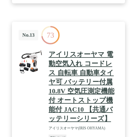
様々な方法で充電をすることが可能。5時間でフル
充電ができます。 / 《ブランド》フィールドア
（FIELDOOR），《サイズ》(約)幅76mm×奥行
80mm×高さ105mm《アダプターサイズ》(約)小：7-
8mm/中：8-9mm/大：18-19mm《重量》(約)310g《材
質》ABS樹脂・PP樹脂《吹出量》(約)250L/分《付属
73
品》ノズル（3種類）、取扱説明書兼保証書、充電
No.13
用USBケーブル、収納ポーチ《入力電圧》
DC5V《バッテリー容量》4000mAh《充電時間》
(約)5時間 ※フル充電時の使用可能時間めやす：28
アイリスオーヤマ 電
分（15分以上連続で使用しないでください）《連続
使用可能時間》15分 / ※商品は、モニターによって
動空気入れ コードレ
色合いが異なって見える場合があります。 ※仕様・
ス 自転車 自動車タイ
デザインは改良のため予告なく変更することがあり
ます。
ヤ可 バッテリー付属
10.8V 空気圧測定機能
付 オートストップ機
能付 JAC10 【共通バ
ッテリーシリーズ】
アイリスオーヤマ(IRIS OHYAMA)