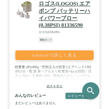
ロゴス(LOGOS) エア
ポンプ バッテリーハ
イパワーブロー
(0.38PSI) 81336590
ロゴス(LOGOS)
電動ポンプ
Amazonで詳しく見る
総重量:(約)400g / 空気注入の目安:[エアベッド130]
(約)5分 / 電 源:単一アルカリ乾電池×4pcs(別売) / 圧
力:0.38psi / 主素材:ABS / 電池式だから「いつでも」
「どこでも」便利に使える。 / 大型空気入れ製品に
適しています。※小さな浮き輪や、ラダーベッド、
続きを見る
search
ウェーブマット等、小さな気室(空気の部屋)の製品
には使用できません。
みんなのレビュー
レビューを書く
まだレビューはありません