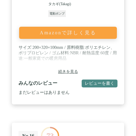
類の実用的なノズルは、大部分のインフレータブル
タカギ(Takagi)
アイテムに完全に適合します。耐摩耗性の素材によ
り、ノズルの耐用年数が大幅に向上します。この電
電動ポンプ
動ポンプ 空気入れは、過熱による焼損を防ぐために
過熱保護機能を備えています。 / 【幅広く活躍す
る】このエアーポンプ 充電式にはプール/ゴムボー
Amazonで詳しく見る
ト/エアーベット/ヨガボール/真空圧縮袋などに最適
です。このエアーポンプは、キャンプ時に炎を激し
く燃やしたり、吹き消したりすることができます。
サイズ:200×320×100mm / 原料樹脂:ポリエチレン、
電動エアポンプはアウトドアに利用だけでなく、日
ポリプロピレン / ゴム材料:NBR / 耐熱温度:60度 / 用
常生活の布団や衣服の圧縮袋に空気を抜くことがで
途:一般家庭での暖房用品
きます。キーボード掃除、カーエアコンの吹出口、
エアコン、窓のシャッター、パソコン、電動丸ノコ
続きを見る
の歯、木工用鉋の木屑、プリント回路基板、電子機
器、ペットの毛や、リビングのハウスダスト、花
みんなのレビュー
レビューを書く
粉、パソコンキーボード、ドアの敷居等の様々な場
所でもしっかりとゴミを吹き飛ばします。 / 【小
まだレビューはありません
型・コードレス・ポータブル 】この圧縮袋 ポンプ
の本体は、直径6.1cm、長さ18cmのシリンダーとし
て設計されており、手で持つことができるサイズで
す。この電動ポンプは軽量コンパクトで、収納しや
すい、持ち運びに便利です。さらに、超長稼働時間
により、コンセントに接続せず、事前の充電により
コードレスで使用することができます。ご家庭だけ
でなくアウトドアでも活躍します。ご購入後12ヶ月
73
No.16