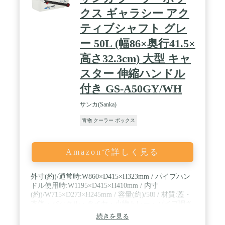
クス ギャラシー アク
ティブシャフト グレ
ー 50L (幅86×奥行41.5×
高さ32.3cm) 大型 キャ
スター 伸縮ハンドル
付き GS-A50GY/WH
サンカ(Sanka)
青物 クーラー ボックス
Amazonで詳しく見る
外寸(約)/通常時:W860×D415×H323mm / パイプハン
ドル使用時:W1195×D415×H410mm / 内寸
(約)/W715×D273×H245mm / 容量(約)/50l / 材質:蓋・
本体・バックル・タイヤ・小物トレー・パイプ押さ
え/ポリプロピレン
続きを見る