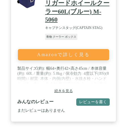
リガードホイールクー
ラー60L(ブルー) M-
5060
キャプテンスタッグ(CAPTAIN STAG)
青物 クーラー ボックス
Amazonで詳しく見る
製品サイズ(約): 幅64×奥行42×高さ45cm / 本体容量
(約): 60L / 重量(約): 5.8kg / 保冷効力: 4度以下(JIS)(8
時間) / 材質: 本体・内側(内壁)・水抜き栓・ハンド
ル〈大・小〉・タイヤ/ポリプロピレン、ふた/ポリ
エチレン、断熱材/発泡スチロール / 原産国: 中国
続きを見る
みんなのレビュー
レビューを書く
まだレビューはありません