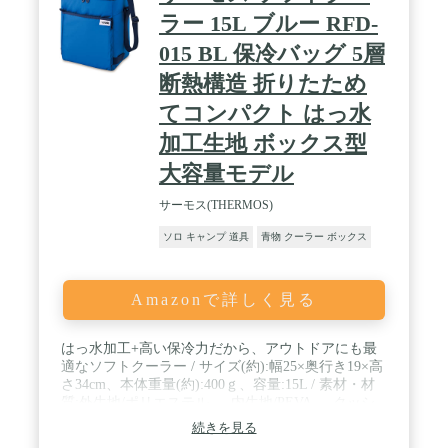
ラー 15L ブルー RFD-
015 BL 保冷バッグ 5層
断熱構造 折りたため
てコンパクト はっ水
加工生地 ボックス型
大容量モデル
サーモス(THERMOS)
ソロ キャンプ 道具
青物 クーラー ボックス
Amazonで詳しく見る
はっ水加工+高い保冷力だから、アウトドアにも最
適なソフトクーラー / サイズ(約):幅25×奥行き19×高
さ34cm、本体重量(約):400ｇ、容量:15L / 素材・材
質:外生地/ポリエステル 、 内生地/PEVA 、 クッシ
ョン(断熱材)/ポリウレタン・発泡ポリエチレン・ポ
続きを見る
リプロピレン不織布 / 原産国:中国