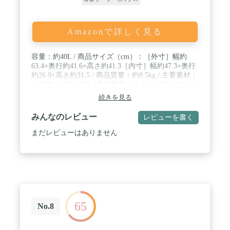
Amazonで詳しく見る
容量：約40L / 商品サイズ（cm）：［外寸］幅約
63.4×奥行約41.6×高さ約41.3［内寸］幅約47.3×奥行
約26.9×高さ約31.5 / 商品質量：約8.5kg / 主要素材：
［本体、フタ］PP［真空断熱パネル］グラスウール
＋アルミシート［充填剤］発泡ウレタン / ※飲料水
続きを見る
や食品の保存容器としてご使用ください。 ／ ※フ
タには重いものを置いたり、座ったりしないでくだ
みんなのレビュー
レビューを書く
さい。 ／ ※強い衝撃を与えると破損することがあ
ります。 ／ ※ドライアイスは使用しないでくださ
まだレビューはありません
い。 ／ ※薬剤、溶剤等の液体は入れないでくださ
い。 ／ ※水や海水の運搬には使用しないでくださ
い。 ／ ※火の近くには置かないでください。 ／ ※
フタの開閉を頻繁に行った場合、直射日光が当たる
場所に置いた場合、高温多湿な場所に置いた場合は
保冷力が落ちます。 ／ ※フタのパッキンは通気を
防ぐ簡易的なものであり、密閉するものではありま
65
せん。 ／ ※汚れを落とす場合は、薄めた中性洗剤
No.8
を使用して拭き取るようにしてください。 ／ ※保
冷専用であり、熱いものを入れると保冷効果が下が