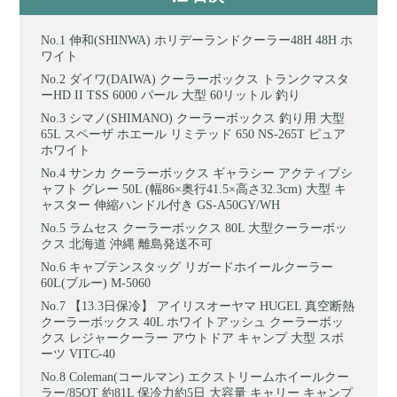
伸和(SHINWA) ホリデーランドクーラー48H 48H ホ
ワイト
ダイワ(DAIWA) クーラーボックス トランクマスタ
ーHD II TSS 6000 パール 大型 60リットル 釣り
シマノ(SHIMANO) クーラーボックス 釣り用 大型
65L スペーザ ホエール リミテッド 650 NS-265T ピュア
ホワイト
サンカ クーラーボックス ギャラシー アクティブシ
ャフト グレー 50L (幅86×奥行41.5×高さ32.3cm) 大型 キ
ャスター 伸縮ハンドル付き GS-A50GY/WH
ラムセス クーラーボックス 80L 大型クーラーボッ
クス 北海道 沖縄 離島発送不可
キャプテンスタッグ リガードホイールクーラー
60L(ブルー) M-5060
【13.3日保冷】 アイリスオーヤマ HUGEL 真空断熱
クーラーボックス 40L ホワイトアッシュ クーラーボッ
クス レジャークーラー アウトドア キャンプ 大型 スポ
ーツ VITC-40
Coleman(コールマン) エクストリームホイールクー
ラー/85QT 約81L 保冷力約5日 大容量 キャリー キャンプ