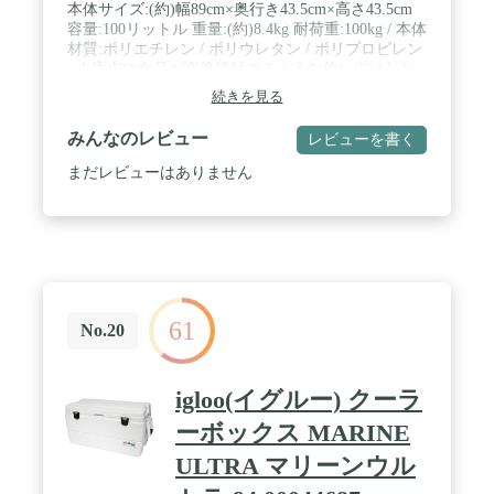
本体サイズ:(約)幅89cm×奥行き43.5cm×高さ43.5cm
容量:100リットル 重量:(約)8.4kg 耐荷重:100kg / 本体
材質:ポリエチレン / ポリウレタン / ポリプロピレン
/ ※庫内に食品が直接接触するような使い方はしな
いでください。 食品が早く傷むおそれがあります。
続きを見る
必ず衛生的な容器や包装に入れた状態で保管・保存
してください。※商品は、モニターによって色合い
みんなのレビュー
レビューを書く
が異なって見える場合があります。 / 仕様・デザイ
ンは予告無く変更する場合もございます予めご了承
まだレビューはありません
ください。
61
No.20
igloo(イグルー) クーラ
ーボックス MARINE
ULTRA マリーンウル