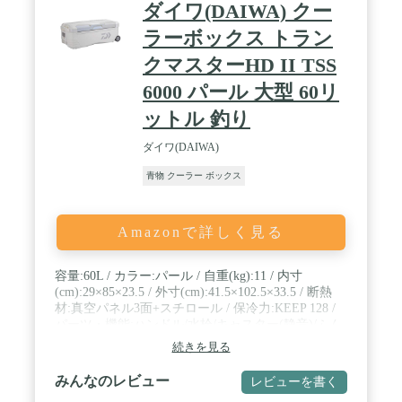
ダイワ(DAIWA) クー
ラーボックス トラン
クマスターHD II TSS
6000 パール 大型 60リ
ットル 釣り
ダイワ(DAIWA)
青物 クーラー ボックス
Amazonで詳しく見る
容量:60L / カラー:パール / 自重(kg):11 / 内寸
(cm):29×85×23.5 / 外寸(cm):41.5×102.5×33.5 / 断熱
材:真空パネル3面+スチロール / 保冷力:KEEP 128 /
パーツ・機能:ハンドル/水栓/キャスター(静音)/ふん
ばるマン/スノコ一体
続きを見る
みんなのレビュー
レビューを書く