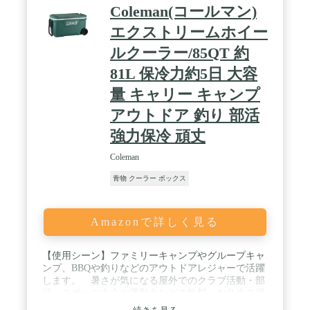
る恐れがあります。
Coleman(コールマン)
エクストリームホイー
ルクーラー/85QT 約
81L 保冷力約5日 大容
量 キャリー キャンプ
アウトドア 釣り 部活
強力保冷 頑丈
Coleman
青物 クーラー ボックス
Amazonで詳しく見る
【使用シーン】ファミリーキャンプやグループキャ
ンプ、BBQや釣りなどのアウトドアレジャーで活躍
します。 暑さが気になる屋外でのクラブ活動・部
活・スポーツ大会や運動会などの飲料・お弁当の保
冷にも役立ちます。 / 【容量81L】2Lペットボト