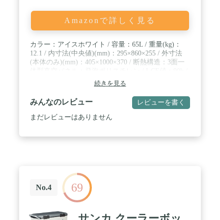
Amazonで詳しく見る
カラー：アイスホワイト / 容量：65L / 重量(kg)：
12.1 / 内寸法(中央値)(mm)：295×860×255 / 外寸法
(本体のみ)(mm)：405×1000×370 / 断熱構造：3面一
体型真空パネル＋発泡ポリスチレン / I-CE値：90h /
機能および付属パーツ：ハンドル、水栓、取り外し
続きを見る
可能フタ、滑り止めゴム、トレー、サイドロック、
キャスター / 収納目安：魚がまっすぐ入る最大全長
みんなのレビュー
レビューを書く
85cm / 500mlペットボトル48本 / 板氷3個+500mlペッ
トボトル42本 / オキアミ10枚
まだレビューはありません
69
No.4
サンカ クーラーボッ