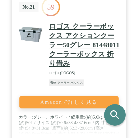
59
No.21
ロゴス クーラーボッ
クス アクションクー
ラー50グレー 81448011
クーラーボックス 折
り畳み
ロゴス(LOGOS)
青物 クーラー ボックス
Amazonで詳しく見る
search
カラー:グレー、ホワイト / 総重量:(約)5.0kg / 容 量:
(約)50L / サイズ:(約)70.6×38.4×37.6cm / 内 寸:[上面]
(約)54.8×31.3cm [底面](約)52.3×29.0cm [高さ]
(約)30.8cm(底面から蓋の上部まで) / 主素材:[本体]ポ