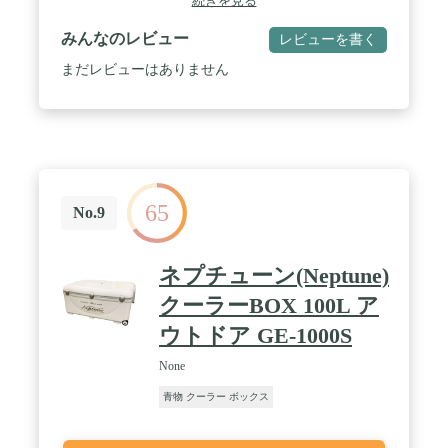
続きを見る
ルが14本収納可能なサイズになっています。 / 【保
冷力5日】適切な方法でご使用いただいた際に保冷
みんなのレビュー
レビューを書く
力が5日継続します。長期滞在のキャンプにぴった
りなクーラーボックスです。 / 【運びやすいデザイ
まだレビューはありません
ン】大型ホイールと引っ張りやすいハンドル付きな
ので女性でも楽に移動できます。また車への積み込
みの際に便利な両手で持てるサイドハンドルも装備
しています。 / 【高い保冷力】ボディだけでなくフ
タ部分にも断熱フォームを使用しているために保冷
力が高く、暑い時期でも安心して使用できます。 /
【イージークリーントップ】さっと汚れが拭き取り
65
やすい表面加工でいつでも清潔に保てます。 / 【カ
No.9
ップホルダー付き】トップ部分にカップホルダーを
4箇所設けているため、簡単なテーブルとしても使
用ができます。また、水切りが設置されており溜ま
ネプチューン(Neptune)
った水が流れるようになっています。 / 【便利な水
抜き】底部にドレインが設置されているため、クー
クーラーBOX 100L ア
ラー内に溜まった水を簡単に排水できます。 / 【サ
ウトドア GE-1000S
イズ】本体サイズ：約84×45×45（H）cm 内寸：約
68~70cm x 31~33cm x 37(h)cm 重量：約7.9kg 蓋
None
耐荷重：約80㎏ / 【材質】ポリエチレン、ポリプロ
ピレン、スチール、発泡ウレタン
青物 クーラー ボックス