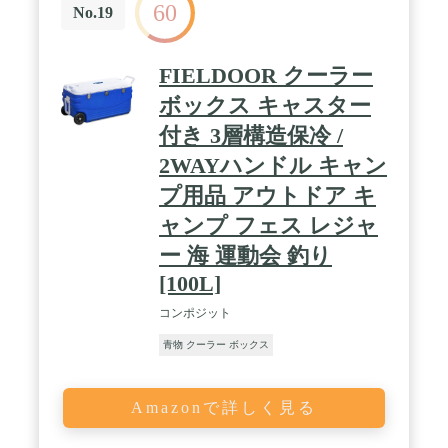
60
No.19
FIELDOOR クーラー
ボックス キャスター
付き 3層構造保冷 /
2WAYハンドル キャン
プ用品 アウトドア キ
ャンプ フェス レジャ
ー 海 運動会 釣り
[100L]
コンポジット
青物 クーラー ボックス
Amazonで詳しく見る