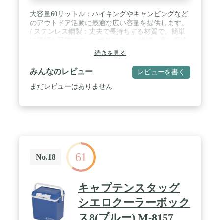
大容量60リットル：ハイキングやキャンピングなど
のアウトドア活動に最適な広い容量を提供します。
/ ステンレス鋼製：丈夫で長持ちする材質で、簡単
に清掃も可能です。 / ポリエチレン絶縁：高い保冷
効果を実現し、食品を長時間冷やしてくれます。 /
続きを見る
取り外し可能なカバー：簡単に外して洗浄すること
ができ、保持のしやすさを向上させます。 / ハンド
みんなのレビュー
レビューを書く
ル付き：持ち運びが容易で、アウトドアでの移動に
便利なデザインです。
まだレビューはありません
61
No.18
キャプテンスタッグ
シエロクーラーボック
ス8(ブルー) M-8157