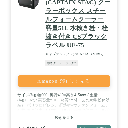
(CAPTAIN STAG) クー
ラーボックス スチー
ルフォームクーラー
容量51L 水抜き栓・栓
抜き付き CSブラック
ラベル UE-75
キャプテンスタッグ(CAPTAIN STAG)
青物 クーラー ボックス
Amazonで詳しく見る
サイズ(約):幅600×奥行410×高さ415mm / 重量
(約):6.9kg / 実容量:51L / 材質:本体・ふた=鋼(紛体塗
装)・ポリプロピレン、断熱材=ウレタンフォーム /
仕様:保冷効力=3.3度以下(JIS) / ※保冷効力は、JIS企
画「携帯用クーラーボックス」の保冷試験方法を準
続きを見る
用した試験結果の数値。 / 対象シーズン: 通年