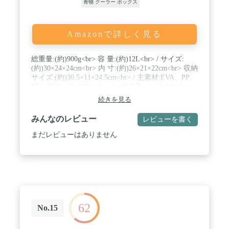
青物 クーラー ボックス
Amazonで詳しく見る
総重量:(約)900g<br> 容 量:(約)12L<br> / サイズ:
(約)30×24×24cm<br> 内 寸:(約)26×21×22cm<br> 収納
サイズ:(約)30.5×11×24.5cm<br> / 主素材:EVA、PP、
PE、PVC、ナイロン<br> / ●氷点下パックとなら、
なんと! アイスクリームを最大13時間保存できます
続きを見る
<br> ※当社実験データによる<br> / ●350ml缶が16本
もしくはペットボトル500mlが12本と、氷点下パッ
みんなのレビュー
レビューを書く
クが入る容量です<br> / ●保冷力が更に向上したハ
イパークーラー。更に冷たく冷やします! <br> / ●氷
まだレビューはありません
点下パック専用クーラー! もちろん一般保冷剤も使
用できます<br> / ●収納は超薄型コンパクト<br> / ●
外部の衝撃から瓶類を守るシェルプロテクト構造
<br> / ●表面は太陽光を反射するメタルシルバーカ
ラー
62
No.15