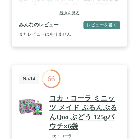
品(鉄・カルシウム・亜鉛・銅)。 / 配合栄養素: 鉄、
カルシウム、亜鉛、銅、マグネシウム、クエン酸 /
続きを見る
味: グレープ味 (Grape-flavored jelly drink) / カロリ
ー: 1個当たり 90kcal / 内容量: 6個(6個入×1箱)
みんなのレビュー
レビューを書く
まだレビューはありません
66
No.14
コカ・コーラ ミニッ
ツ メイド ぷるんぷる
んQoo ぶどう 125gパ
ウチ×6袋
コカ・コーラ