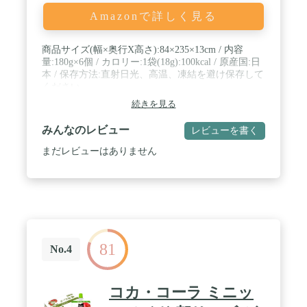
Amazonで詳しく見る
商品サイズ(幅×奥行X高さ):84×235×13cm / 内容
量:180g×6個 / カロリー:1袋(18g):100kcal / 原産国:日
本 / 保存方法:直射日光、高温、凍結を避け保存して
ください。
続きを見る
みんなのレビュー
レビューを書く
まだレビューはありません
81
No.4
コカ・コーラ ミニッ