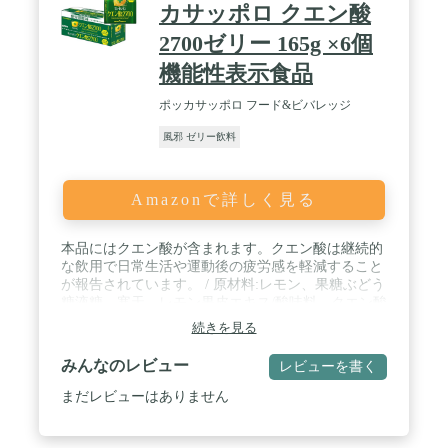
カサッポロ クエン酸
2700ゼリー 165g ×6個
機能性表示食品
ポッカサッポロ フード&ビバレッジ
風邪 ゼリー飲料
Amazonで詳しく見る
本品にはクエン酸が含まれます。クエン酸は継続的
な飲用で日常生活や運動後の疲労感を軽減すること
が報告されています。 / 原材料:レモン、果糖ぶどう
糖液糖、寒天、レモン果皮エキス/酸味料、クエン酸
K、乳酸Ca、ビタミンC、ゲル化剤(増粘多糖類)、甘
続きを見る
味料(アセスルファムK、スクラロース)、香料、紅
花色素、乳化剤 / 商品サイズ(高さx奥行x
みんなのレビュー
レビューを書く
幅):13.5cm×8.5cm×24.5cm / パッケージ重量: 1.12 kg
まだレビューはありません