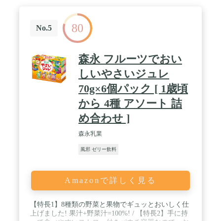
80
No.5
森永 フルーツでおい
しいやさいジュレ
70g×6個パック [ 1歳頃
から 4種 アソート 詰
め合わせ ]
森永乳業
風邪 ゼリー飲料
Amazonで詳しく見る
【特長1】8種類の野菜と果物でギュッとおいしく仕
上げました! 果汁+野菜汁=100%! / 【特長2】手に持