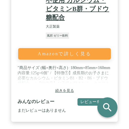
不使用 カルシウム・
ビタミンB群・ブドウ
糖配合
大正製薬
風邪 ゼリー飲料
Amazonで詳しく見る
"商品サイズ (幅×奥行×高さ) :180mm×85mm×160mm
内容量:125g×6個" / 【特徴①】成長期のお子さまに
必要なカルシウム・ビタミンB1・B2・B6・ブドウ
糖配合。 / 【特徴②】お子様が好きなミックスフル
ーツ風味 / 【特徴③】夏場のお子さまの熱中症対策
続きを見る
にも。凍らせてもおいしくお召し上がりいただけま
す。 / 【特徴④】集めたくなるポケモンパッケージ
みんなのレビュー
レビューを書く
search
デザイン全6種類*。 *6種類のデザインが全て入っ
ているとは限りません。 / 【特徴④】集めたくなる
まだレビューはありません
ポケモンパッケージデザイン全6種類*。 *6種類の
デザインが全て入っているとは限りません。 / 【特
徴⑤】保存料・酸化防止剤・アレルゲン（28品