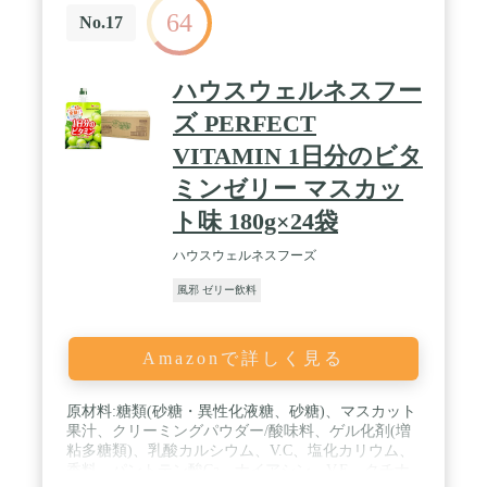
64
ーン3】ジムや自宅での運動や筋トレで筋肉を付け
No.17
たい方、カラダづくりやダイエットの為に運動する
方にもぴったりです。 / 6個セットでの販売ですの
で、ご自宅でのストックに便利です。 / 【1袋(180g)
ハウスウェルネスフー
あたり】エネルギー:160kcal、アミノ酸:1500mg、カ
ルシウム:2470mg、ビタミン:338mg
ズ PERFECT
VITAMIN 1日分のビタ
ミンゼリー マスカッ
ト味 180g×24袋
ハウスウェルネスフーズ
風邪 ゼリー飲料
Amazonで詳しく見る
原材料:糖類(砂糖・異性化液糖、砂糖)、マスカット
果汁、クリーミングパウダー/酸味料、ゲル化剤(増
粘多糖類)、乳酸カルシウム、V.C、塩化カリウム、
香料、パントテン酸Ca、ナイアシン、V.E、クチナ