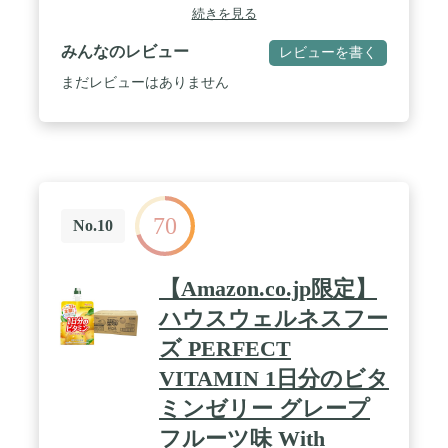
イアシン、パントテン酸、ビタミンA、ビタミン
続きを見る
B1、ビタミンB2、ビタミンB6、ビタミンB12、ビタ
ミンC、ビタミンD、ビタミンE、葉酸 / 味: レモン
みんなのレビュー
レビューを書く
味 (Lemon-flavored jelly drink) / カロリー: 1個当たり
180kcal / 内容量: 6個(6個入×1箱)
まだレビューはありません
70
No.10
【Amazon.co.jp限定】
ハウスウェルネスフー
ズ PERFECT
VITAMIN 1日分のビタ
ミンゼリー グレープ
フルーツ味 With