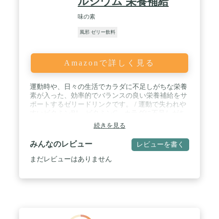
ルシウム 栄養補給
味の素
風邪 ゼリー飲料
Amazonで詳しく見る
運動時や、日々の生活でカラダに不足しがちな栄養
素が入った、効率的でバランスの良い栄養補給をサ
ポートするゼリードリンクです。 / 運動で失われや
すいビタミンB1、ビタミンC、カラダに不足しがち
なビタミンD、カルシウム、ご飯1杯分相当のエネル
続きを見る
ギー160kcalを配合した、効率的でバランスの良い栄
養補給をサポートするゼリードリンクです / 【飲み
みんなのレビュー
レビューを書く
方】スポーツ時にもおいしくお飲み頂ける、すっき
りとしたりんご味です。運動前や運動中のエネルギ
まだレビューはありません
ー補給にご活用いただけます。 / 【利用シーン1】
マラソン、サイクリング、ランニング、水泳、サッ
カー、野球、バレーボール、バスケ、テニス、バド
ミントン等、スポーツ全般でのリカバーをサポート
します。 / 【利用シーン2】ゴルフや登山、ハイキ
ングやウォーキング、音楽フェス等の屋外活動での
コンディショニングにもぴったりです。 / 【利用シ