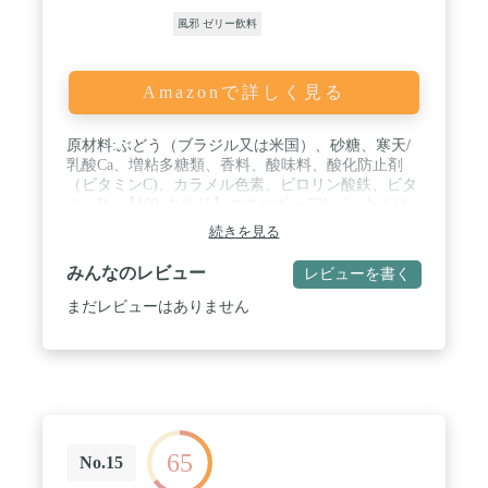
風邪 ゼリー飲料
Amazonで詳しく見る
原材料:ぶどう（ブラジル又は米国）、砂糖、寒天/
乳酸Ca、増粘多糖類、香料、酸味料、酸化防止剤
（ビタミンC)、カラメル色素、ピロリン酸鉄、ビタ
ミンD / 【100gあたり】エネルギー 72kcal、たんぱ
く質 0g、脂質 0g、炭水化物 18g、食塩相当量
続きを見る
0~0.05g、カルシウム60㎎、鉄0.6㎎、ビタミン
D0.7μg / 内容量:125g×6袋 / カロリー:72kcal/100gあ
みんなのレビュー
レビューを書く
たり / 商品サイズ(高さx奥行x
幅):15.6cm×18cm×8.4cm
まだレビューはありません
65
No.15