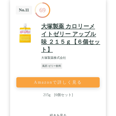
69
No.11
大塚製薬 カロリーメ
イトゼリー アップル
味 ２１５ｇ【６個セッ
ト】
大塚製薬株式会社
風邪 ゼリー飲料
Amazonで詳しく見る
215g [6個セット]
続きを見る