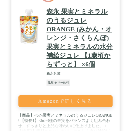
森永 果実とミネラル
のうるジュレ
ORANGE (みかん・オ
レンジ・さくらんぼ)
果実とミネラルの水分
補給ジュレ 【1歳頃か
らずっと】 ×6個
森永乳業
風邪 ゼリー飲料
Amazonで詳しく見る
【商品】<br>果実とミネラルのうるジュレORANGE
/ 【特長1】<br>3種の果実をバランスよく組み合わ
せ、すっきりと上品な味わいに仕上げました。 /