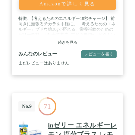
Amazonで詳しく見る
特徴: 【考えるためのエネルギー10秒チャージ】 前
向きに頑張るチカラを手軽に。「考えるためのエネ
ルギー」ブドウ糖30gが摂れる、栄養補給のための
ゼリー飲料。 / 配合栄養素: ブドウ糖30g、ビタミン
B1、ナイアシン、パントテン酸、ビタミンB2、ビタ
続きを見る
ミンA、ビタミンB6、葉酸、ビタミンD、ビタミン
B12 / 味: ラムネ味 (Ramune-flavored jelly drink) / カ
みんなのレビュー
レビューを書く
ロリー: 1個当たり 128kcal / 内容量: 6個(6個入×1箱)
まだレビューはありません
71
No.9
inゼリー エネルギーレ
モン 塩分プラス レモ