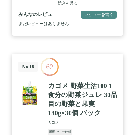
シ色素、V.B1、V.A、V.B6、V.B2、葉酸、V.K、ビオ
続きを見る
チン、V.D、V.B12 / 内容量:180g×24本 / カロリー:[1
個/180gあたり]エネルギー 110kcal / 商品サイズ(高さ
みんなのレビュー
レビューを書く
x奥行x幅):15cm×22cm×34cm
まだレビューはありません
62
No.18
カゴメ 野菜生活100 1
食分の野菜ジュレ 30品
目の野菜と果実
180g×30個 パック
カゴメ
風邪 ゼリー飲料