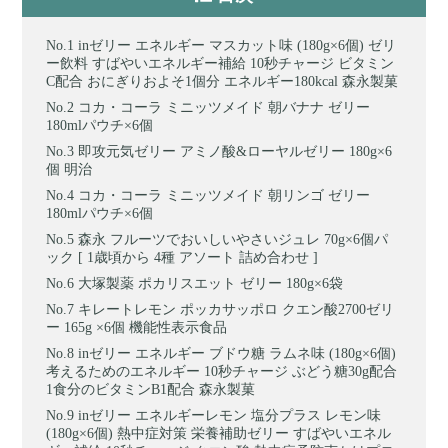
inゼリー エネルギー マスカット味 (180g×6個) ゼリ
ー飲料 すばやいエネルギー補給 10秒チャージ ビタミン
C配合 おにぎりおよそ1個分 エネルギー180kcal 森永製菓
コカ・コーラ ミニッツメイド 朝バナナ ゼリー
180mlパウチ×6個
即攻元気ゼリー アミノ酸&ローヤルゼリー 180g×6
個 明治
コカ・コーラ ミニッツメイド 朝リンゴ ゼリー
180mlパウチ×6個
森永 フルーツでおいしいやさいジュレ 70g×6個パ
ック [ 1歳頃から 4種 アソート 詰め合わせ ]
大塚製薬 ポカリスエット ゼリー 180g×6袋
キレートレモン ポッカサッポロ クエン酸2700ゼリ
ー 165g ×6個 機能性表示食品
inゼリー エネルギー ブドウ糖 ラムネ味 (180g×6個)
考えるためのエネルギー 10秒チャージ ぶどう糖30g配合
1食分のビタミンB1配合 森永製菓
inゼリー エネルギーレモン 塩分プラス レモン味
(180g×6個) 熱中症対策 栄養補助ゼリー すばやいエネル