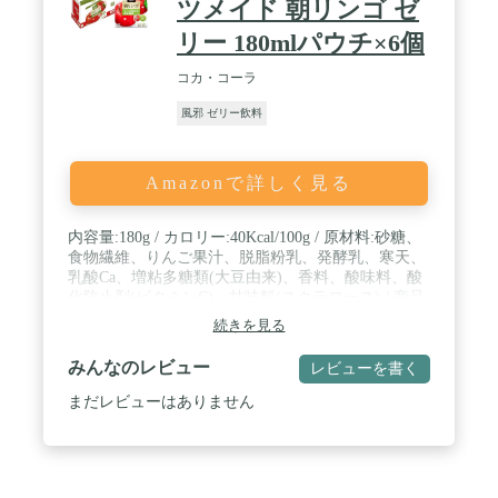
ツメイド 朝リンゴ ゼ
リー 180mlパウチ×6個
コカ・コーラ
風邪 ゼリー飲料
Amazonで詳しく見る
内容量:180g / カロリー:40Kcal/100g / 原材料:砂糖、
食物繊維、りんご果汁、脱脂粉乳、発酵乳、寒天、
乳酸Ca、増粘多糖類(大豆由来)、香料、酸味料、酸
化防止剤(ビタミンC)、甘味料(スクラロース) / 商品
サイズ(高さx奥行x幅):135mm×85mm×245mm
続きを見る
みんなのレビュー
レビューを書く
まだレビューはありません