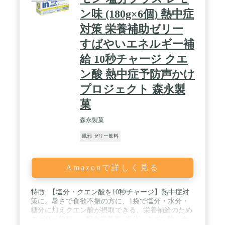
ン味 (180g×6個) 熱中症
対策 栄養補助ゼリー
すばやいエネルギー補
給 10秒チャージ クエ
ン酸 熱中症予防声かけ
プロジェクト 森永製
菓
森永製菓
風邪 ゼリー飲料
Amazonで詳しく見る
特徴: 【塩分・クエン酸を10秒チャージ】熱中症対
策に。暑さで食欲不振の方に、1袋で塩分・水分・
糖分に加えクエン酸が摂取できる、栄養補給のため
のゼリー飲料。 / 配合栄養素: 塩分、クエン酸、ナ