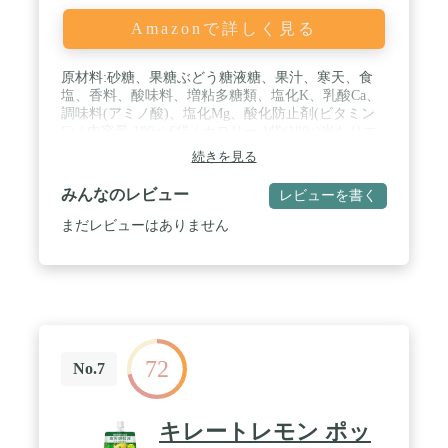
Amazonで詳しく見る
原材料:砂糖、果糖ぶどう糖液糖、果汁、寒天、食
塩、香料、酸味料、増粘多糖類、塩化K、乳酸Ca、
調味料(アミノ酸)、塩化Mg、酸化防止剤(ビタミン
C) / 内容量:180g×6袋 / カロリー:1袋(180g)当たりエ
ネルギー 55kcal / 商品サイズ(高さx奥行x
続きを見る
幅):132mm×83mm×250mm / 原産国:日本
みんなのレビュー
レビューを書く
まだレビューはありません
72
No.7
キレートレモン ポッ