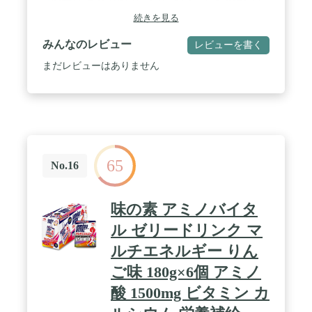
【特長2】素材のおいしさで、やさしく水分補給! /
【特長3】<br>手に持って食べやすいストロー付き
続きを見る
パウチ容器なので、お子さまの「自分で飲みたい!
」を応援します。 / 【特長4】<br>誤飲防止に配慮
みんなのレビュー
レビューを書く
した大きなキャップを採用しました。
まだレビューはありません
65
No.16
味の素 アミノバイタ
ル ゼリードリンク マ
ルチエネルギー りん
ご味 180g×6個 アミノ
酸 1500mg ビタミン カ