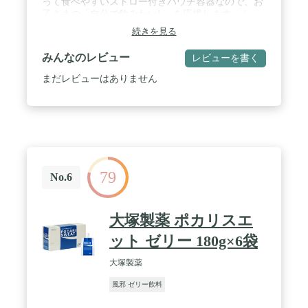
って食べやすいストロー付きパウチ容器なので、お
子さまの「自分で飲みたい! 」を応援します。 /
【特長3】誤飲防止に配慮した大きなキャップを採
続きを見る
用しました。 / 【特長4】着色料・香料・保存料・
人工甘味料不使用! 素材を生かした自然な味わいに
みんなのレビュー
レビューを書く
仕上げました。おやつにもピッタリ! / 【特長5】冷
やしても、凍らせてもおいしい! お出かけ先や、車
まだレビューはありません
の中でも、こぼさずお飲みいただけます!
79
No.6
大塚製薬 ポカリスエ
ット ゼリー 180g×6袋
大塚製薬
風邪 ゼリー飲料