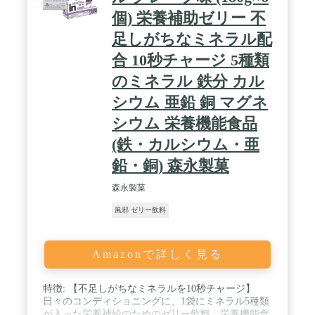
個) 栄養補助ゼリー 不
足しがちなミネラル配
合 10秒チャージ 5種類
のミネラル 鉄分 カル
シウム 亜鉛 銅 マグネ
シウム 栄養機能食品
(鉄・カルシウム・亜
鉛・銅) 森永製菓
森永製菓
風邪 ゼリー飲料
Amazonで詳しく見る
特徴: 【不足しがちなミネラルを10秒チャージ】
日々のコンディショニングに、1袋にミネラル5種類
が入った栄養補給のためのゼリー飲料。栄養機能食