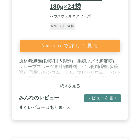
180g×24袋
ハウスウェルネスフーズ
風邪 ゼリー飲料
Amazonで詳しく見る
原材料:糖類(砂糖(国内製造)、果糖ぶどう糖液糖)、
グレープフルーツ果汁/酸味料、ゲル化剤(増粘多糖
類)、乳酸カルシウム、Ｖ.C、塩化カリウム、パント
テン酸Cａ、ナイアシン、香料、Ｖ.E、Ｖ.B1、
Ｖ.B2、Ｖ.A、Ｖ.B6、葉酸、Ｖ.K、ビオチン、
続きを見る
Ｖ.D、Ｖ.B12 / 内容量:180g×24個 / カロリー:[栄養成
分表示]1袋(180ｇ)当たり105 kcal / 商品サイズ(高さx
みんなのレビュー
レビューを書く
奥行x幅):16cm×26cm×35cm / 原産国:日本
まだレビューはありません