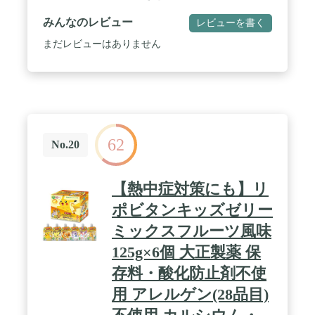
チン、ナイアシン、ビタミンC、ビタミンD、ビタ
ミンE、葉酸、パントテン酸 / 味: グレープフルーツ
みんなのレビュー
レビューを書く
味 (Grapefruit-flavored jelly drink) / カロリー: 1個当
たり 90kcal / 内容量: 6個(6個入×1箱)
まだレビューはありません
62
No.20
【熱中症対策にも】リ
ポビタンキッズゼリー
ミックスフルーツ風味
125g×6個 大正製薬 保
存料・酸化防止剤不使
用 アレルゲン(28品目)