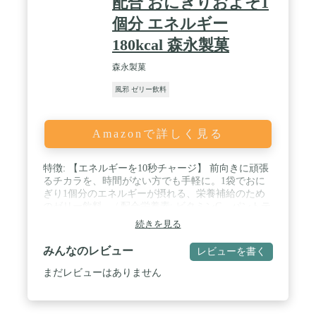
配合 おにぎりおよそ1
個分 エネルギー
180kcal 森永製菓
森永製菓
風邪 ゼリー飲料
Amazonで詳しく見る
特徴: 【エネルギーを10秒チャージ】 前向きに頑張
るチカラを、時間がない方でも手軽に。1袋でおに
ぎり1個分のエネルギーが摂れる、栄養補給のため
のゼリー飲料。 / 配合栄養素: ビタミンC、パントテ
ン酸、ナイアシン、ビタミンE、ビタミンB1、ビタ
続きを見る
ミンB2、ビタミンB6、ビタミンA、葉酸、ビタミン
D、ビタミンB12 / 味: マスカット味 (Muscat-flavored
みんなのレビュー
レビューを書く
jelly drink) / カロリー: 1個当たり 180kcal / 内容量: 6
個(6個入×1箱)
まだレビューはありません