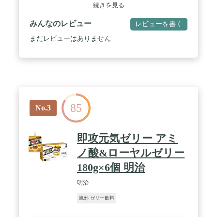
を可食部分105gとしています)おいしさと栄養バラ
続きを見る
ンスを考えた健康的な朝食に適合です。
みんなのレビュー
レビューを書く
まだレビューはありません
85
No.3
即攻元気ゼリー アミ
ノ酸&ローヤルゼリー
180g×6個 明治
明治
風邪 ゼリー飲料