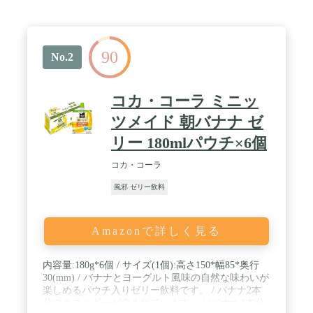
90
No.2
コカ・コーラ ミニッ
ツメイド 朝バナナ ゼ
リー 180mlパウチ×6個
コカ・コーラ
風邪 ゼリー飲料
Amazonで詳しく見る
内容量:180g*6個 / サイズ(1個):高さ150*幅85*奥行
30(mm) / バナナとヨーグルト風味の自然な味わいが
楽しめるパウチ入りゼリー飲料です。 / バナナ2本
分のエネルギーが含まれています。 / (バナナ1本分