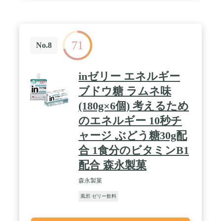
71
No.8
inゼリー エネルギー
ブドウ糖 ラムネ味
(180g×6個) 考えるため
のエネルギー 10秒チ
ャージ ぶどう糖30g配
合 1食分のビタミンB1
配合 森永製菓
森永製菓
風邪 ゼリー飲料