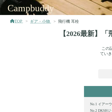
Campbuddy
TOP
ギア・小物
飛行機 耳栓
【2026最新】
この
ていき
イアーウ
DKSH