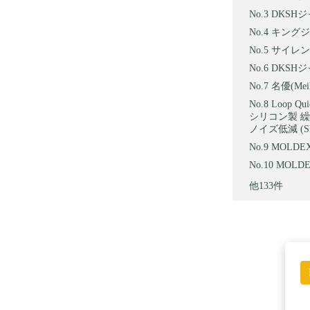
DKSH
キングジ
サイレン
DKSH
名優(Me
Loop
シリコン製 繰
ノイズ低減 (SNR
MOLDE
MOLDEX
他133件