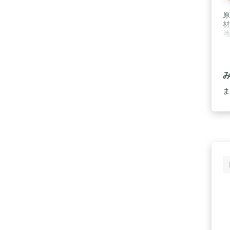
原
材
地
ま