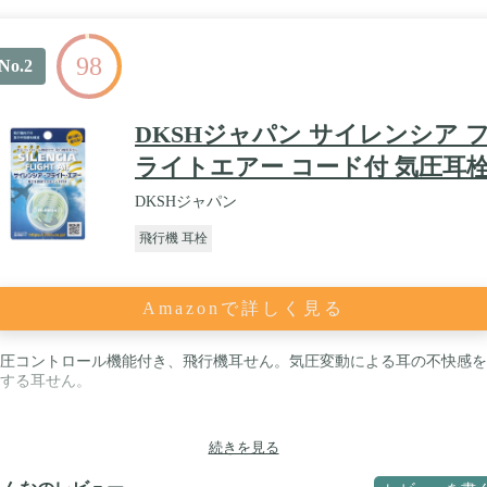
98
No.2
DKSHジャパン サイレンシア 
ライトエアー コード付 気圧耳
DKSHジャパン
飛行機 耳栓
Amazonで詳しく見る
圧コントロール機能付き、飛行機耳せん。気圧変動による耳の不快感を
する耳せん。
続きを見る