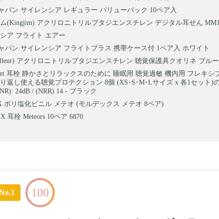
ジャパン サイレンシア レギュラー バリューパック 10ペア入
ム(Kingjim) アクリロニトリルブタジエンスチレン デジタル耳せん MM1
シア フライト エアー
ジャパン サイレンシア フライトプラス 携帯ケース付 1ペア入 ホワイト
illeur) アクリロニトリルブタジエンスチレン 聴覚保護具クオリネ ブルー 
 Quiet 耳栓 静かさとリラックスのために 睡眠用 聴覚過敏 機内用 フレキ
り返し使える聴覚プロテクション 8個 (XS･S･M･Lサイズ x 各1セット
): 24dB / (NRR) 14 - ブラック
X ポリ塩化ビニル メテオ (モルデックス メテオ 8ペア)
 耳栓 Meteors 10ペア 6870
100
No.1