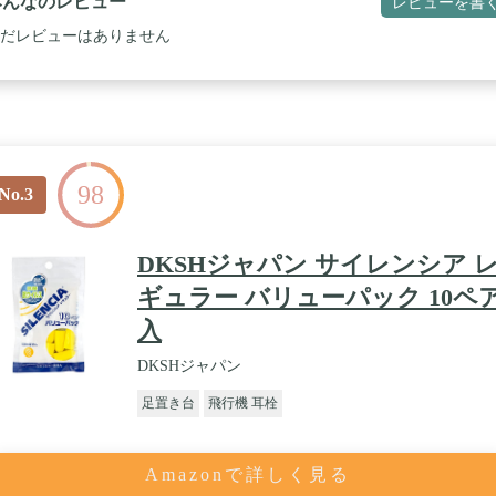
みんなのレビュー
レビューを書
だレビューはありません
98
No.3
DKSHジャパン サイレンシア 
ギュラー バリューパック 10ペ
入
DKSHジャパン
足置き台
飛行機 耳栓
Amazonで詳しく見る