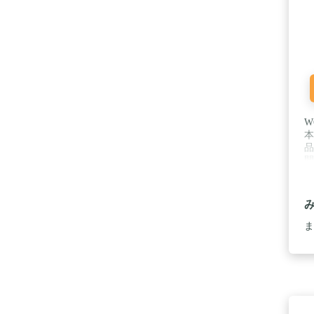
W
本
品
間
ル
ま