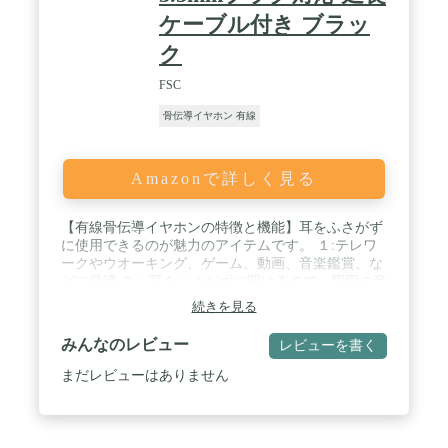
ケーブル付き ブラッ
ク
FSC
骨伝導イヤホン 有線
Amazonで詳しく見る
【有線骨伝導イヤホンの特徴と機能】耳をふさがず
に使用できるのが魅力のアイテムです。 １:テレワ
ークやウオーキング、ゲーム、動画、音楽鑑賞、な
どに最適 ２：耳をふさがずに聞けるので、周囲の音
も聞きながら聞けること。周りの音が騒がしくて
続きを見る
も、骨を通して音がきちんと聞こえます。そして、
鼓膜をふるわせずに聞けるので、長時間使用しても
みんなのレビュー
レビューを書く
耳が疲れにくく、耳をふさがないので圧迫感を感じ
ません。本代約24g(リモコン除く) / 【リモコンの使
まだレビューはありません
用】音楽の再生・停止・音量調整・選曲や骨伝導振
動のON/OFFが可能なりリモコンです。便利！非常
にクリアに聞こえて。 １:マイク付き ハンズフリー
通話 アンプ搭載 . 2.リモコン内蔵充電電池で振動す