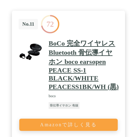
シリコン製フロントキャビティにより、音の減衰を
最小限に抑え、歪みや音漏れをより効果的に低減 /
【aptXコーデック対応】【IP67防塵・防水性能】
【cVcデュアルマイクノイズ通話機能】【マルチポ
72
イントで2台同時接続】【約10時間音楽再生のロン
No.11
グバッテリー】
BoCo 完全ワイヤレス
Bluetooth 骨伝導イヤ
ホン boco earsopen
PEACE SS-1
BLACK/WHITE
PEACESS1BK/WH (黒)
boco
骨伝導イヤホン 有線
Amazonで詳しく見る