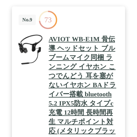
73
No.9
AVIOT WB-E1M 骨伝
導 ヘッドセット ブル
ブームマイク同梱 ラ
ンニング イヤホン こ
つでんどう 耳を塞が
ないイヤホン BAドラ
イバー搭載 bluetooth
5.2 IPX5防水 タイプc
充電 12時間 長時間再
生 マルチポイント対
応 (メタリックブラッ