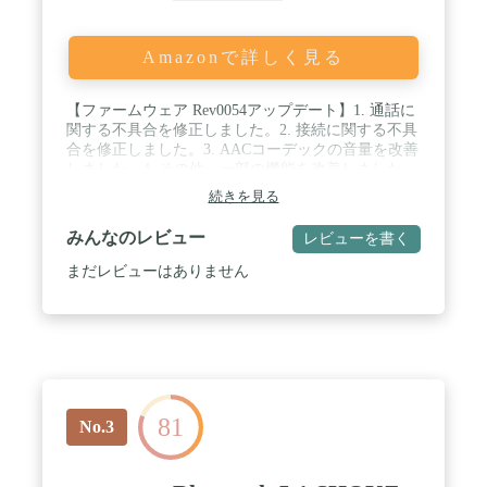
Amazonで詳しく見る
【ファームウェア Rev0054アップデート】1. 通話に
関する不具合を修正しました。2. 接続に関する不具
合を修正しました。3. AACコーデックの音量を改善
しました。4. その他、一部の機能を改善しました。
本アップデートには、Android・iOSアプリの
続きを見る
「Audio-Technica | Connect」を利用。＜2022年12月9
日＞ / "【VGP2023 企画賞】(部門賞:耳穴を塞がずに
みんなのレビュー
レビューを書く
音楽再生や通話ができる、世界初となる「軟骨伝
導」ヘッドホンの商品企画に対して) 【VGP2023 金
まだレビューはありません
賞】(部門賞:骨伝導イヤホン(1万円以上2万円未満))"
/ 【第３の聴覚経路「軟骨伝導」を活用した、世界
初※ のヘッドホン】「軟骨伝導経路」を活用した独
自の振動構造を採用。耳穴を塞ぐことなく、音を効
率的に鼓膜に伝えることができるため、“ながら聴
き”でも高音質を実現します。また、耳穴に入れな
いため、耳が蒸れることなく衛生面でも安心してお
81
使いいただけます。※民生機器において。2022年9
No.3
月、株式会社CCHサウンド調べ。・本製品は、株式
会社CCHサウンドから許諾された特許を使用してい
ます。また、難聴の方の聞こえの改善を目的とした