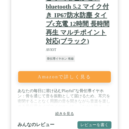
bluetooth 5.2 マイク付
き IP67防水防塵 タイ
プc充電 12時間 長時間
再生 マルチポイント
対応(ブラック)
AVIOT
骨伝導イヤホン 有線
Amazonで詳しく見る
あなたの毎日に溶け込むPlayful”な骨伝導イヤホ
ン：骨を通じて音を振動として届けるため、耳穴を
密閉することなく周囲の音を聞きながら音楽を楽し
める骨伝導タイプのイヤホンは、「ながら聴き」を
もっと身近に、カジュアルにお楽しみいただけるよ
続きを見る
う開発された / 耳全体を包み込むAVIOT独自の「モ
ダンフィットデザイン」。内部にはチタンを用いた
みんなのレビュー
レビューを書く
形状記憶合金で適度なバネ特性と強度を両立。スポ