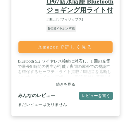
IP67防水防塵 Bluetooth
ジョギング用ライト付
PHILIPS(フィリップス)
骨伝導イヤホン 有線
Amazonで詳しく見る
Bluetooth 5.2 ワイヤレス接続に対応し、1 回の充電
で最長9 時間の再生が可能 / 夜間の屋外での視認性
を確保するセーフティライト搭載 / 周辺音を遮断し
ないオープンイヤーデザイン / IP67 規格に準拠した
優れた防水性能 / 音楽や通話を簡単にヘッドホン上
続きを見る
でコントロール可能
みんなのレビュー
レビューを書く
まだレビューはありません