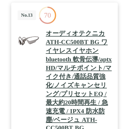
70
No.13
オーディオテクニカ
ATH-CC500BT BG ワ
イヤレスイヤホン
bluetooth 軟骨伝導/aptx
HD/マルチポイント/マ
イク付き/通話品質強
化/ノイズキャンセリ
ング/プリセットEQ /
最大約20時間再生 / 急
速充電 / IPX4 防水防
塵/ベージュ ATH-
CC500BT BG