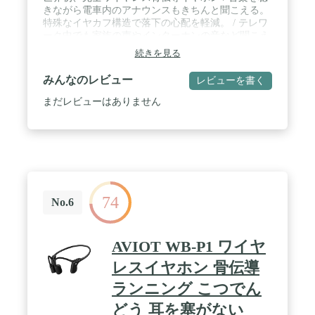
きながら電車内のアナウンスもきちんと聞こえる。
ホン首かけ部分伸縮式、自分に合わせて長さは自由
特殊なイヤカフ構造で落下の心配を軽減。 / テレワ
に調整できます。 / 【あんしん保証】6ヵ月保証
ーク中でも家族の声やインターホンの音など聞こえ
無料で不具合品の交換、御返金を致します。お気軽
るから安心 / 汗をかいても蒸れない快適な付け心
に御連絡下さい。
続きを見る
地。音楽を聴きながら環境音も聞こえるので外でも
安心。
みんなのレビュー
レビューを書く
まだレビューはありません
74
No.6
AVIOT WB-P1 ワイヤ
レスイヤホン 骨伝導
ランニング こつでん
どう 耳を塞がない