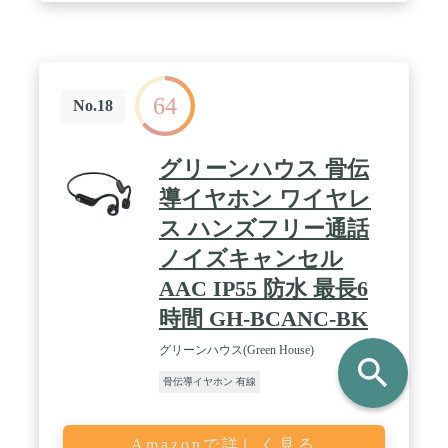
供。技術的に困難だった小型化も独自技術により直
径10mmの量産に成功 / ＜使用時のご注意点＞スマ
ートフォンでご利用いただく場合はiPhoneのご使用
をお勧めしています。静かな環境下（ご自宅やオフ
ィス等）では最大音量の70-80％程度、環境音の比
64
較的大きな場所（交通量の多い場所や商店街等）で
No.18
は最大音量の90%〜100%を目安にしてください。 /
＜使用時のご注意点＞ Androidスマートフォンや
ゲーム機、ラジオでは出力が低く、十分な音量を得
グリーンハウス 骨伝
られない場合があります。
導イヤホン ワイヤレ
ス ハンズフリー通話
ノイズキャンセル
AAC IP55 防水 最長6
時間 GH-BCANC-BK
グリーンハウス(Green House)
search
骨伝導イヤホン 有線
Amazonで詳しく見る