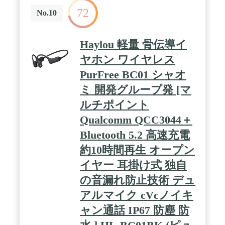
防、USB Type-Cケーブル1本、ユーザーマニュア
72
ル、ケース、USBキャップ、製品保証登録カード /
No.10
接続しづらい場合や片耳が聞こえない場合やイヤホ
ン本体が反応しない場合など、リセットにより解決
する場合がございます。付属の説明書をご参照の
Haylou 軽量 骨伝導イ
上、リセットを行ってください
ヤホン ワイヤレス
PurFree BC01 シャオ
ミ 開発グループ発 [マ
ルチポイント
Qualcomm QCC3044＋
Bluetooth 5.2 高速充電
約10時間再生 オープン
イヤー 耳掛け式 独自
の音漏れ防止技術 デュ
アルマイク cVcノイキ
ャン通話 IP67 防塵 防