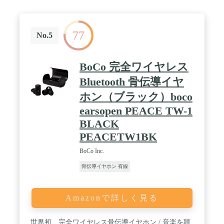
る骨伝導ヘッドホン。 ●内蔵充電池が切れると骨
伝導でできません ●microUSB充電ポートカバー外
して、完全充電約2時間です。microUSBケーブル別
77
売り。お手持ちのMicro USB対応のAC充電器等に接
No.5
続のうえ充電してください。 ※AC充電器は付属し
ておりません。 3:リモコン後ろにクリップ付き、服
に取り付けできる。イヤホンが落ちやすい、操作・
BoCo 完全ワイヤレス
調整しやすいです。 4:スライド式のアジャスタ調整
機能付き（片側25ｍｍ） 5:スマホに対応したリモ
Bluetooth 骨伝導イヤ
コン マイク付きがコード部にあり、クリアな音質
ホン（ブラック）boco
で会話することもできます。3.5mmオーディオデバ
イスに対応しているので、スマートフォンはもちろ
earsopen PEACE TW-1
ん、タブレット、ノートパソコンなどさまざまな機
BLACK
器と接続することができる骨伝導イヤホンです。 6:
約2.0ｍイヤホン延長ケーブル付き。高齢者にテレビ
PEACETW1BK
などに最適 / 【骨伝導イヤホン装着方法・快適な装
着感】 耳にかけヘッド部がこめかみ付近に接触する
BoCo Inc.
ように装着してください。 ●通常よりも大きな骨伝
骨伝導イヤホン 有線
導用振動パッドを採用。 人間工学に基づいたデザイ
ンと肌にピッタリとフィットするシリコン素材で骨
伝導ヘッドホンながらクリアで聴きやすい音質を実
現しました。 ●疲れないデザイン 軽さとフィットデ
Amazonで詳しく見る
ザインで長時間利用でも疲れません。 耳にかけるデ
ザインでピッタリとフィットするので長時間の使用
世界初、完全ワイヤレス骨伝導イヤホン / 音楽を聴
でも疲れません。 / 【長さ自由に調整】骨伝導イヤ