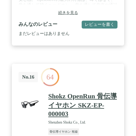
どを聴くことができます。ぶるーとぅーすイヤホン 骨伝導を使え
骨を通して聴くヘッドホン。 骨を通して音楽や通話
ば、長い一日を快適に過ごすことができます。
を聴きながら、家族や友人の話し声、近づいてくる
続きを見る
自転車や電車のアナウンスも聞き取れるので、安心
/ 🌟【安心保証付き】初めて骨伝導 ヘッドホンを使用後に商品がお
して音楽を楽しみながらご利用できます。 / ソーシ
みんなのレビュー
レビューを書く
気に召さない場合、購入後３０日以内であれば、自由に返品・返金
ャルディスタンス・オーディオ体験 OpenMoveによ
が可能です。また Erssimo骨伝導イヤホンマイクは、1年間の長期
って「ソーシャルディスタンス」と「オーディオ体
まだレビューはありません
保証が付いています。例え箱潰れ、付属品破損でも無料で返品・交
験」の相反するふたつを共存することができます。
換を対応致します。無期限のカスタマーサポートで、ご不明な点が
OpenMoveは、通勤、通学途中、コンビニやスーパ
ありましたら、弊店にご連絡頂ければ直ちに対応致します。 【パ
ーでの買い物、ジョギングなどのアウトドア・アク
ッケージ内容】 こつでんどう イヤホン bluetooth *1 、Type-C 充
ティビティにおいて、周囲の音を聞きとることがで
電ケーブル*1、耳栓*2、耳栓のケース*1、日本語取扱説明書*1
きるため、自然とソーシャルディスタンスを維持す
ることができます。骨と、耳のふたつの異なるオー
ディオ体験をぜひ体感してみてください。 / 数多く
64
の特許技術により高品質な骨伝導を実現 骨伝導ヘッ
No.16
ドホンは、頬骨を伝わる小さな振動を発生させ、そ
の振動が直接内耳に伝わることで聴覚に音が伝わり
ます。「骨伝導」ヘッドホンは音楽が聞き取りづら
Shokz OpenRun 骨伝導
いなんてことはありません。特許技術をもとに開発
されたPremiumPitch 2.0 骨伝導テクノロジーによ
イヤホン SKZ-EP-
り、ダイナミックステレオサウンドを実現。従来、
000003
骨伝導の弱点とされてきた低音の再生においてもパ
ワフルな大音量でありながら、振動は極限まで小さ
Shenzhen Shokz Co., Ltd.
くなっています。 / 29gの超軽量。決して落ちない
安定感 OpenMoveは、29gの超軽量。メガネや帽子と
骨伝導イヤホン 有線