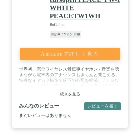
WHITE
PEACETW1WH
BoCo Inc.
骨伝導イヤホン 有線
Amazonで詳しく見る
世界初、完全ワイヤレス骨伝導イヤホン / 音楽を聴
きながら電車内のアナウンスもきちんと聞こえる。
特殊なイヤカフ構造で落下の心配を軽減。 / テレワ
ーク中でも家族の声やインターホンの音など聞こえ
るから安心 / 汗をかいても蒸れない快適な付け心
続きを見る
地。音楽を聴きながら環境音も聞こえるので外でも
安心。
みんなのレビュー
レビューを書く
まだレビューはありません