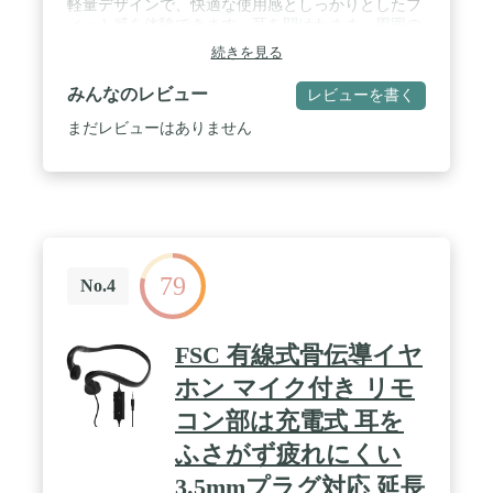
軽量デザインで、快適な使用感としっかりとしたフ
なノイズはカットされるため、快適なコミュニケー
ィット感を体験できます。耳を開けたまま、周囲の
ションを実現します。 / 【耳にかけるだけで自然に
状況に気を配りながら、ランニングやワークアウト
続きを見る
フィット】耳にストレスなくかけられる、肌触りの
を安全かつ心地よく楽しめます。 / 最大6時間連続
良いシリコン素材と、イヤーハンガーとバックバン
再生可能：最大6時間の充実したリスニング体験を
みんなのレビュー
レビューを書く
ドにはしなやかで軽量なチタニウムを使用したバン
お楽しみいただけます。最大駆動時間10日となり、
ドを採用。長時間着けたままでも疲れにくい、軽く
急な外出や通学通勤にも便利です。テレワーク、
まだレビューはありません
自然な装着感を実現します。 / 【2 台の Bluetooth機
Web会議、在宅勤務、ゲーム、運動にも対応できま
器へ同時接続できるマルチポイントに対応】毎日使
す。また、USB-C充電ポートを搭載し、簡便な充電
うスマートフォンと、学校や仕事で使うPC・タブレ
が可能です。 / Bluetooth接続とタッチ操作：低遅延
ットへ同時につなげられるため、Bluetooth接続され
率や長距離も瞬時接続可能で、安心して10メートル
た機器を切り替える手間が解消されます。 / 【連続
範囲内でご利用いただけます。ボタンタッチ操作機
約20時間再生、急速充電にも対応】フル充電で、約
能も搭載、スマートフォンを取り出すことなく、楽
20時間*の連続再生を実現するロングバッテリーを
曲の選択やボリュームの調整が可能です。 / 頑丈で
採用しました。*音楽再生時。使用条件により異な
79
快適IP56防塵防水：微粒子や汚れからイヤホンを確
No.4
ります。通話はintelliGo（AIVC）オフ時：最大10時
実に保護し、安心して長時間利用できます。これに
間、intelliGo（AIVC）オン時：最大5時間となりま
より、悪天候や過酷な状況下でも、高品質な音楽を
す。／ 充電を忘れても、約10分の充電で約120分間*
楽しみながら、自分のペースでランニングや運動を
FSC 有線式骨伝導イヤ
の連続再生ができます。別の用事を済ませている間
満喫できます。 / ノイズキャンセリングでクリアな
にヘッドホンの準備が整います。*音楽再生時。使
通話：デュアルノイズキャンセリングマイクが周囲
ホン マイク付き リモ
用条件により異なります。 / 【汎用性の高い USB
の騒音を除去し、移動中でもクリアで安定した通話
Type-C 充電採用】充電用USBType-C-USB Type-Aケ
コン部は充電式 耳を
を実現。音漏れを最小限に抑え、プライバシーが確
ーブルを付属。USB Type-A端子があるPCや市販の
保できます。
ふさがず疲れにくい
USBアダプターなどにつないで充電することができ
ます。
3.5mmプラグ対応 延長