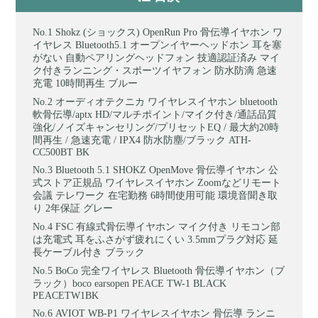
Shokz (ショックス) OpenRun Pro 骨伝導イヤホン ワ
イヤレス Bluetooth5.1 オープンイヤーヘッドホン 耳を塞
がない 自動ペアリングヘッドフォン 技適認証済み マイ
ク付きランニング・スポーツイヤフォン 防水防滴 急速
充電 10時間再生 ブルー
オーディオテクニカ ワイヤレスイヤホン bluetooth
軟骨伝導/aptx HD/マルチポイント/マイク付き/通話品質
強化/ノイズキャンセリング/プリセットEQ / 最大約20時
間再生 / 急速充電 / IPX4 防水防塵/ブラック ATH-
CC500BT BK
Bluetooth 5.1 SHOKZ OpenMove 骨伝導イヤホン 公
式ストア正規品 ワイヤレスイヤホン Zoomなどリモート
会議 テレワーク 在宅勤務 6時間使用可能 環境音聞き取
り 2年保証 グレー
FSC 有線式骨伝導イヤホン マイク付き リモコン部
は充電式 耳をふさがず疲れにくい 3.5mmプラグ対応 延
長ケーブル付き ブラック
BoCo 完全ワイヤレス Bluetooth 骨伝導イヤホン（ブ
ラック）boco earsopen PEACE TW-1 BLACK
PEACETW1BK
AVIOT WB-P1 ワイヤレスイヤホン 骨伝導 ランニ