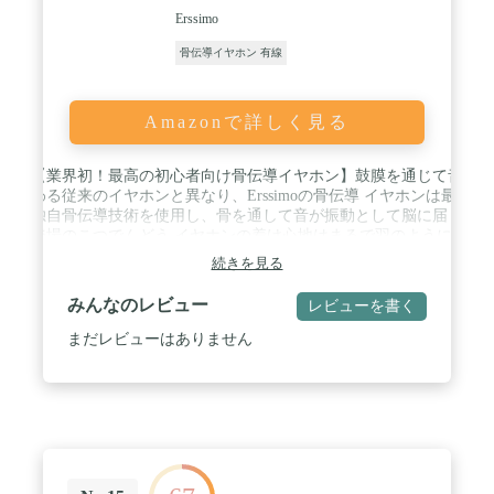
ション（AIVC）を採用】オンライン会議や通話時
Erssimo
に、話し手の声のみを抽出し、相手にはその声のみ
をクリアに届ける高性能なintelliGo社「AIノイズリ
骨伝導イヤホン 有線
ダクション技術（AIVC）」を搭載。声以外の余計
なノイズはカットされるため、快適なコミュニケー
ションを実現します。 / 【耳にかけるだけで自然に
Amazonで詳しく見る
フィット】耳にストレスなくかけられる、肌触りの
良いシリコン素材と、イヤーハンガーとバックバン
ドにはしなやかで軽量なチタニウムを使用したバン
🌟【業界初！最高の初心者向け骨伝導イヤホン】鼓膜を通じて音が
ドを採用。長時間着けたままでも疲れにくい、軽く
伝わる従来のイヤホンと異なり、Erssimoの骨伝導 イヤホンは最新
自然な装着感を実現します。 / 【2 台の Bluetooth機
の独自骨伝導技術を使用し、骨を通して音が振動として脳に届く！
器へ同時接続できるマルチポイントに対応】毎日使
初登場のこつでんどう イヤホンの着け心地はまるで羽のようにと
うスマートフォンと、学校や仕事で使うPC・タブレ
ても軽く、わずか29g！！耳を塞がず音楽が聴こえるから圧迫感が
続きを見る
ットへ同時につなげられるため、Bluetooth接続され
なく、長時間使いでも疲れにくい！されに、従来骨伝導イヤホンと
た機器を切り替える手間が解消されます。例えば、
比べ音漏れを約50％軽減することに成功。街の中で、アウトドア
みんなのレビュー
レビューを書く
タブレットでライブ映像を楽しんでいるときに、ス
で、オフィスで、いつでもどこでも耳を守りながら、シーンを選ば
マートフォンに着信があっても、接続し直すことな
ず安全に音楽を楽しめます！メガネとの相性も良好。初心者や耳に
まだレビューはありません
く即座に対応できます。 / 【連続約20時間再生、急
刺すタイプのイヤホンが苦手なら、Erssimoの骨伝導イヤホンがぴ
速充電にも対応】フル充電で、約20時間*の連続再
ったり！
生を実現するロングバッテリーを採用しました。*
音楽再生時。使用条件により異なります。通話は
/ 🌟【スポーツにも最適！最高のランニングパートナー】 Erssimo
intelliGo（AIVC）オフ時：最大10時間、
の骨伝導・イヤホンは、チタンフレームが採用され、ソフトながら
intelliGo（AIVC）オン時：最大5時間となります。
ホールド力があり、頭を左右に振ったり力んだりしても外れること
／ 充電を忘れても、約10分の充電で約120分間*の連
はありません。ネックバンドもホールド力を残しつつもソフトで柔
続再生ができます。別の用事を済ませている間にヘ
軟に変形し、筋トレなどの激しく身体を動かすトレーニング時にも