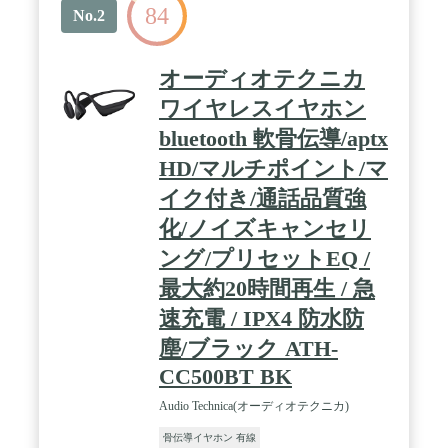
84
タンタッチ操作機能も搭載、スマートフォンを取り
No.2
出すことなく、楽曲の選択やボリュームの調整が可
能です。 / 最大10時間連続再生可能：最長で10時間
にわたり、余裕のあるリスニング体験をお楽しみい
オーディオテクニカ
ただけます。たったの5分間の急速充電で、約1.5時
間のバッテリー駆動が可能となり、急な外出や通学
ワイヤレスイヤホン
通勤にも便利です。テレワークや、web会議、在宅
bluetooth 軟骨伝導/aptx
勤務、ゲーム、運動にも対応できます。 / 頑丈で快
適IP55防水防汗：埃や湿気を寄せ付けないIP55を誇
HD/マルチポイント/マ
るOpenRun Pro。汗まみれのランニングや、エクサ
サイズ、フィットネスなど、過酷な環境にも耐えら
イク付き/通話品質強
れる強い耐久性を備えています。デュアルノイズキ
化/ノイズキャンセリ
ャンセリング・マイクも搭載し、クリアな通話を提
供、耐久性と快適性を兼ね備え、あらゆる状況で頼
ング/プリセットEQ /
りになります。
最大約20時間再生 / 急
速充電 / IPX4 防水防
塵/ブラック ATH-
CC500BT BK
Audio Technica(オーディオテクニカ)
骨伝導イヤホン 有線