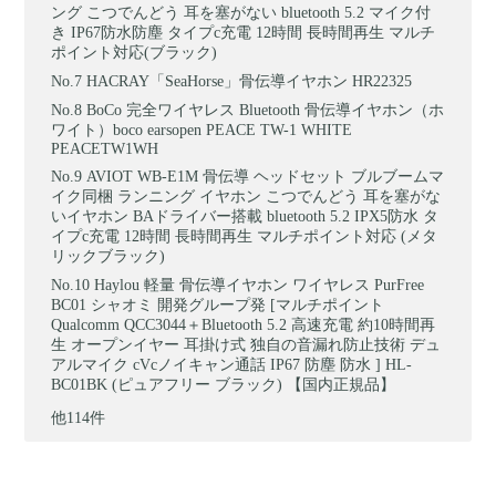
ング こつでんどう 耳を塞がない bluetooth 5.2 マイク付
き IP67防水防塵 タイプc充電 12時間 長時間再生 マルチ
ポイント対応(ブラック)
HACRAY「SeaHorse」骨伝導イヤホン HR22325
BoCo 完全ワイヤレス Bluetooth 骨伝導イヤホン（ホ
ワイト）boco earsopen PEACE TW-1 WHITE
PEACETW1WH
AVIOT WB-E1M 骨伝導 ヘッドセット ブルブームマ
イク同梱 ランニング イヤホン こつでんどう 耳を塞がな
いイヤホン BAドライバー搭載 bluetooth 5.2 IPX5防水 タ
イプc充電 12時間 長時間再生 マルチポイント対応 (メタ
リックブラック)
Haylou 軽量 骨伝導イヤホン ワイヤレス PurFree
BC01 シャオミ 開発グループ発 [マルチポイント
Qualcomm QCC3044＋Bluetooth 5.2 高速充電 約10時間再
生 オープンイヤー 耳掛け式 独自の音漏れ防止技術 デュ
アルマイク cVcノイキャン通話 IP67 防塵 防水 ] HL-
BC01BK (ピュアフリー ブラック) 【国内正規品】
他114件