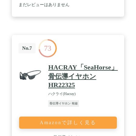
ーツやトレーニングなどの激しい動きでもずれにく
まだレビューはありません
く、かつ長時間使用しても疲れにくい、安定したフ
ィット感を実現しました。 / パワフルで臨場感のあ
るサウンド：耳を密閉しないことによる歪みを抑え
た高音域と、ダイナミック型骨伝導ドライバーによ
る深みのある低音域、加えて開放的な音場を体感で
きることにより、臨場感のあるリスニング体験をお
届けします。 / 一日中使える安心の長時間再生：最
73
大12時間*の連続再生が可能。さらに充電しながら
No.7
音楽再生や通話ができるので、バッテリー切れを心
配することなく一日中音楽をお楽しみいただけま
す。*再生時間は使用環境により変動する可能性が
HACRAY「SeaHorse」
あります。 / 付属品：USB Type-Cケーブル1本、
USBキャップ、ユーザーマニュアル、ポーチ、製品
骨伝導イヤホン
登録カード(より長くご使用いただくために、使用
HR22325
後は付属のポーチに入れて保管してください。)
ハクライ(Hacray)
骨伝導イヤホン 有線
Amazonで詳しく見る