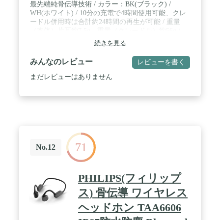
最先端純骨伝導技術 / カラー：BK(ブラック) /
WH(ホワイト) / 10分の充電で4時間使用可能、クレ
ードル併⽤時は合計約24時間の再⽣が可能 / 重量
（本体）片耳約7.5g、重量（クレードル）約56g /
様々な耳の形にフィット
続きを見る
みんなのレビュー
レビューを書く
まだレビューはありません
71
No.12
PHILIPS(フィリップ
ス) 骨伝導 ワイヤレス
ヘッドホン TAA6606