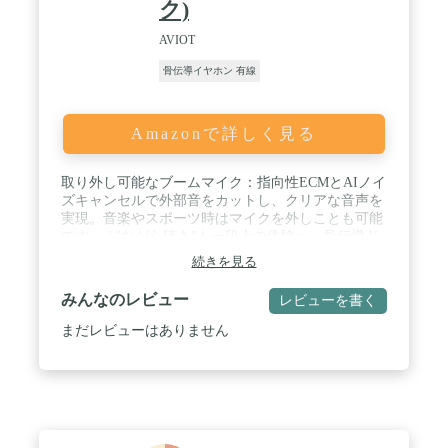
ク)
AVIOT
骨伝導イヤホン 有線
Amazonで詳しく見る
取り外し可能なブームマイク：指向性ECMとAIノイ
ズキャンセルで外部音をカットし、クリアな音声を
実現。音楽やスポーツ時はマイクを外しことも可能
です。 / "ながら聴き"も一段上の体験へ：骨伝導ド
ライバーとバランスドアーマチュアドライバーの組
続きを見る
み合わせで、全帯域のバランスの良い音質を実現。
/ AVIOT独自の「モダンフィットデザイン」で耳全
みんなのレビュー
レビューを書く
体をしっかりサポート：最適化された素材とチタニ
ウムバンドが、動きの中でも安定した装着感を提
まだレビューはありません
供。スポーツや長時間の使用でも快適さを維持しま
す。 / 音漏れ抑制モード搭載：高音質モードでの楽
曲再生に加え、人混みでの音漏れを気にせずに音楽
を楽しめる音漏れ抑制モード。ボタン一つで簡単に
モード切替、音量キープで音漏れを抑えます。 / 付
属品：指向性ECMブームマイク＋ブームマイク用風