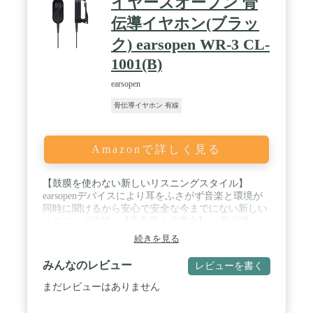
イヤーズオープン 骨
伝導イヤホン(ブラッ
ク) earsopen WR-3 CL-
1001(B)
earsopen
骨伝導イヤホン 有線
Amazonで詳しく見る
【鼓膜を使わない新しいリスニングスタイル】
earsopenデバイスにより耳をふさがず音楽と環境が
同時に聞けるから安心で安全な今までにない新しい
リスニング体験 / 【高音質＆省電力】 骨伝導
（earsopen)デバイスとして世界最高*の再生帯域4Hz
続きを見る
～40,000Hzのデバイスを搭載。さらに省電力を可能
にし長時間の再生も可能。 *KEYENCE社の超高
みんなのレビュー
レビューを書く
速・高精度レーザー変位計 LK-G5000シリーズにて
測定。再生帯域4Hz～40kHz（2017年4月1日現在
まだレビューはありません
Boco社調べ） / 【MADE IN JAPAN】 日本国内で
の生産によりハイクオリティで安定した製品をご提