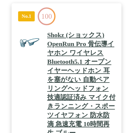
100
No.1
Shokz (ショックス)
OpenRun Pro 骨伝導イ
ヤホン ワイヤレス
Bluetooth5.1 オープン
イヤーヘッドホン 耳
を塞がない 自動ペア
リングヘッドフォン
技適認証済み マイク付
きランニング・スポー
ツイヤフォン 防水防
滴 急速充電 10時間再
生 ブルー