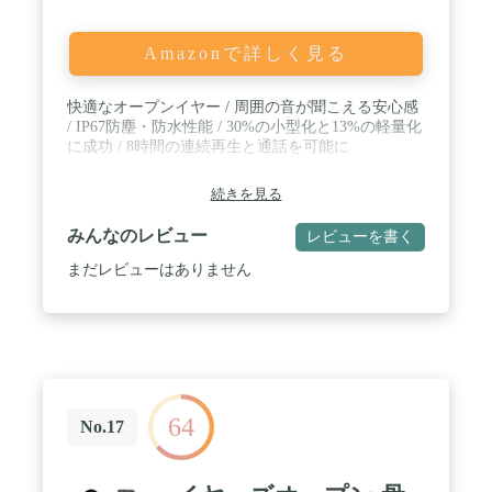
の相性がよく、同時に装着することができます。さ
らに、OpenMoveは、どんなに大きなアクションを
しても、頭からはずれにくい構造となっています。
Amazonで詳しく見る
音楽を聴きながらのエクササイズやジョギングはも
ちろん、さまざまなアクティビティに対応します。
快適なオープンイヤー / 周囲の音が聞こえる安心感
/ IP67防塵・防水性能 / 30%の小型化と13%の軽量化
に成功 / 8時間の連続再生と通話を可能に
続きを見る
みんなのレビュー
レビューを書く
まだレビューはありません
64
No.17