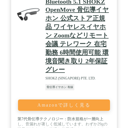
Bluetooth 5.1 SHOKZ
製品（補聴器）ではありません。 / 【軟骨伝導で高
OpenMove 骨伝導イヤ
音質を実現する、独自開発の振動ドライバー】耳穴
を塞がず、耳珠（じじゅ）と呼ばれる軟骨部に当て
ホン 公式ストア正規
て装着するだけで、高音質な音楽再生や通話を実現
します。 独自開発のA.P.S.S※を採用した振動ドラ
品 ワイヤレスイヤホ
イバー（PAT.P）により、外部振動 による音質劣化
ン Zoomなどリモート
を防ぎ、低音再生時の不快な振動を抑え、これまで
の“ながら聴き”の概念を変えるワイドレンジな音を
会議 テレワーク 在宅
体感できます。※Acoustic Pure Sound Stabilizer（ア
コーステック・ピュア・サウンド・スタビライザ
勤務 6時間使用可能 環
ー）。外部振動によるノイズを低減し、軟骨伝導ヘ
境音聞き取り 2年保証
ッドホンでありながら、原音を忠実に再生すること
ができる当社独自のメカニズム。 / 【“ながら聴
グレー
き”で、周りの状況にいつでも対応可能】通勤通学
の際に音楽や動画、ゲームやSNSを楽しむ際は、耳
SHOKZ (SINGAPORE) PTE. LTD.
穴をふさがないため、周りの音やアナウンスを確認
しながらコンテンツを楽しむことができます。ま
骨伝導イヤホン 有線
た、ご自宅でも急なチャイムへの応対や洗濯機の電
子音なども聞き漏らしません。家族からの問いかけ
にも反応でき、いつでもコミュニケーションが取れ
Amazonで詳しく見る
ます。 / 【 intelliGo 社が開発した AI ノイズリダク
ション（AIVC）を採用】オンライン会議や通話時
に、話し手の声のみを抽出し、相手にはその声のみ
第7代骨伝導テクノロジー：防水規格が一層向上
をクリアに届ける高性能なintelliGo社「AIノイズリ
し、音漏れが著しく低減しています。わずか29gの
ダクション技術（AIVC）」を搭載。声以外の余計