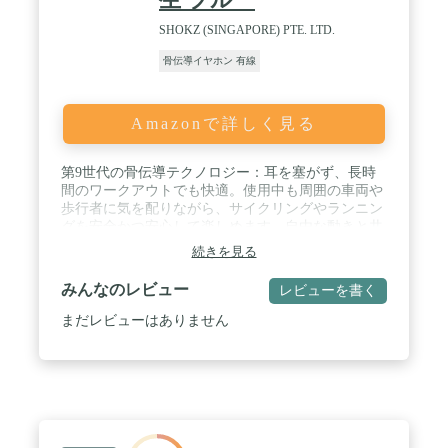
SHOKZ (SINGAPORE) PTE. LTD.
骨伝導イヤホン 有線
Amazonで詳しく見る
第9世代の骨伝導テクノロジー：耳を塞がず、長時
間のワークアウトでも快適。使用中も周囲の車両や
歩行者に気を配りながら、サイクリングやランニン
グを安全かつ安心して楽しめます。自由な動きと共
に、しっかりとしたフィット感とオープンイヤーデ
続きを見る
ザインが新しいトレーニング体験を提供します。 /
臨場感溢れる音乐：OpenRun Proは、2つの低音増強
みんなのレビュー
レビューを書く
ユニットがトランスデューサに内蔵され、これによ
りクリアで中高音域の再生だけでなく、深みのある
まだレビューはありません
低音も実現されました。サウンド、ビート、コーラ
スなど、あらゆる音楽体験が進化しました。同時
に、音漏れを最小限に抑え、プライバシーを確保し
ます。 / Bluetooth接続とタッチ操作：手軽なマルチ
ポイント接続により2台のデバイス同時接続できま
す。低遅延率や長距離も瞬時接続可能で、安心して
10メートル範囲内でご利用いただけます。また、ボ