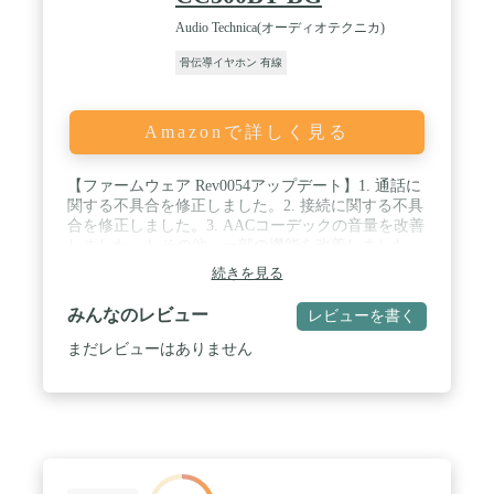
Audio Technica(オーディオテクニカ)
骨伝導イヤホン 有線
Amazonで詳しく見る
【ファームウェア Rev0054アップデート】1. 通話に
関する不具合を修正しました。2. 接続に関する不具
合を修正しました。3. AACコーデックの音量を改善
しました。4. その他、一部の機能を改善しました。
本アップデートには、Android・iOSアプリの
続きを見る
「Audio-Technica | Connect」を利用。＜2022年12月9
日＞ / "【VGP2023 企画賞】(部門賞:耳穴を塞がずに
みんなのレビュー
レビューを書く
音楽再生や通話ができる、世界初となる「軟骨伝
導」ヘッドホンの商品企画に対して) 【VGP2023 金
まだレビューはありません
賞】(部門賞:骨伝導イヤホン(1万円以上2万円未満))"
/ 【第３の聴覚経路「軟骨伝導」を活用した、世界
初※ のヘッドホン】「軟骨伝導経路」を活用した独
自の振動構造を採用。耳穴を塞ぐことなく、音を効
率的に鼓膜に伝えることができるため、“ながら聴
き”でも高音質を実現します。また、耳穴に入れな
いため、耳が蒸れることなく衛生面でも安心してお