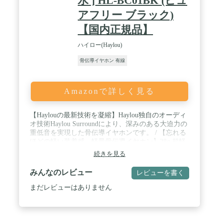
水 ] HL-BC01BK (ピュ
アフリー ブラック)
【国内正規品】
ハイロー(Haylou)
骨伝導イヤホン 有線
Amazonで詳しく見る
【Haylouの最新技術を凝縮】Haylou独自のオーディ
オ技術Haylou Surroundにより、深みのある大迫力の
重低音を実現した骨伝導イヤホンです。 / 【忘れる
ほどの軽い装着感、軽量骨伝導イヤホン】28g 超軽
量。運動時やテレワーク、家事や長時間通話をしな
続きを見る
がら、さまざまなシーンでの「ながら聴き」にピッ
タリ / 【Qualcomm QCC3044＋Bluetooth 5.2の採用】
みんなのレビュー
レビューを書く
遅延を最小限に抑えた低レイテンシのオーディオス
トリーミングにより、より焦点の合った音、広い音
まだレビューはありません
場、細かいディテールが得られ、臨場感のあるリス
ニング環境を提供 / 【独自の指向性オーディオ技術
で音漏れを最小限度に】360°密閉された音漏れ防止