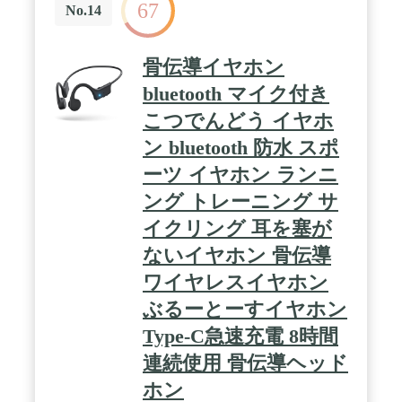
67
使いいただけます。※民生機器において。2022年9
No.14
月、株式会社CCHサウンド調べ。・本製品は、株式
会社CCHサウンドから許諾された特許を使用してい
ます。また、難聴の方の聞こえの改善を目的とした
骨伝導イヤホン
製品（補聴器）ではありません。 / 【軟骨伝導で高
音質を実現する独自開発の振動ドライバー】耳穴を
bluetooth マイク付き
塞がず、耳珠（じじゅ）と呼ばれる軟骨部に当てて
こつでんどう イヤホ
装着するだけで、高音質な音楽再生や通話を実現し
ます。 独自開発のA.P.S.S※を採用した振動ドライ
ン bluetooth 防水 スポ
バー（PAT.P）により、外部振動 による音質劣化を
防ぎ、低音再生時の不快な振動を抑え、これまで
ーツ イヤホン ランニ
の“ながら聴き”の概念を変えるワイドレンジな音を
ング トレーニング サ
体感できます。※Acoustic Pure Sound Stabilizer（ア
コーステック・ピュア・サウンド・スタビライザ
イクリング 耳を塞が
ー）。外部振動によるノイズを低減し、軟骨伝導ヘ
ッドホンでありながら、原音を忠実に再生すること
ないイヤホン 骨伝導
ができる当社独自のメカニズム。 / 【“ながら聴
ワイヤレスイヤホン
き”で、周りの状況にいつでも対応可能】通勤通学
の際に音楽や動画、ゲームやSNSを楽しむ際は、耳
ぶるーとーすイヤホン
穴をふさがないため、周りの音やアナウンスを確認
しながらコンテンツを楽しむことができます。ま
Type-C急速充電 8時間
た、ご自宅でも急なチャイムへの応対や洗濯機の電
連続使用 骨伝導ヘッド
子音なども聞き漏らしません。家族からの問いかけ
にも反応でき、いつでもコミュニケーションが取れ
ホン
ます。 / 【 intelliGo 社が開発した AI ノイズリダク