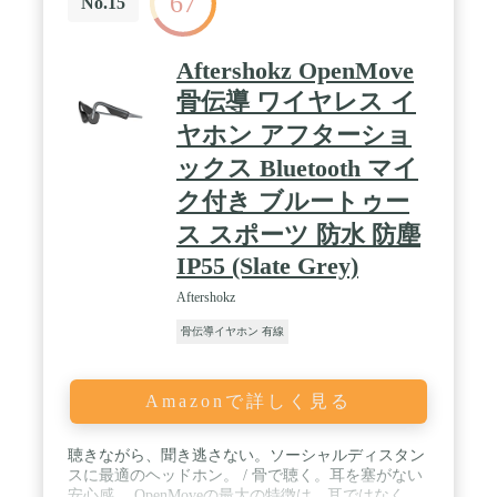
67
No.15
ッドホンの準備が整います。*音楽再生時。使用条
安心の装着感を実現！安心してご利用いただけます。振動部分もこ
件により異なります。 / 【汎用性の高い USB Type-
めかみにそっと寄り添うような感覚なので、まるで着けていること
C 充電採用】充電用USBType-C-USB Type-Aケーブ
を忘れてしまう程快適です。防水防塵規格の【IP55】に対応し、雨
Aftershokz OpenMove
ルを付属。USB Type-A端子があるPCや市販のUSB
や汗への耐久性もばっちりです！周囲の交通事情や人の気配を感じ
アダプターなどにつないで充電することができま
骨伝導 ワイヤレス イ
取りながらも思いっきりスポーツを楽しめます！片手で簡単に「音
す。
楽再生/一時停止、曲送り、曲戻し、音量上げ、音量下げ、電話を
ヤホン アフターショ
受ける/切る/終了」をコントロールできます。
ックス Bluetooth マイ
/ 🌟【完全ワイヤレス・骨伝導イヤホン bluetooth・音楽はもっと自
由に！】Bluetooth 5.0通信によって、屋外の混線した電波環境にも
ク付き ブルートゥー
負けない、安定したブルートゥース接続を実現！完全ワイヤレスタ
ス スポーツ 防水 防塵
イプのため、ケーブルの煩わしさから解放され、まるで音楽が自分
の一部になったような快感を！さらにハンズフリー通話時のノイズ
IP55 (Slate Grey)
除去技術にも優れ、テレカンにも最適。長時間の打ち合わせや長電
話にも向いています。スポーツだけでなく、在宅勤務でビデオ会議
Aftershokz
を頻繁にするビジネスパーソンにも役立ちます。
骨伝導イヤホン 有線
/ 🌟【Type-C 急速充電＆8 時間のバッテリー持続】従来のマグネッ
ト式充電と比べて、新登場の携帯イヤホン骨伝導HS1は、USB
Type-C 充電ポートを採用し、充電時にマグネット部分が熱くなる
Amazonで詳しく見る
ことを解決。急速充電にも対応しており、充電が『安全』『急速』
と簡単で便利になり、10分の急速充電で最大1.2時間の使用時間を
確保します。骨伝導イヤホンHS1はスリムで軽量ながらバッテリー
聴きながら、聞き逃さない。ソーシャルディスタン
は長持ちです。連続再生時間は最長8時間。バッテリー残量を気に
スに最適のヘッドホン。 / 骨で聴く。耳を塞がない
することなく、音楽、通話、オーディオブック、ポッドキャストな
安心感。 OpenMoveの最大の特徴は、耳ではなく、