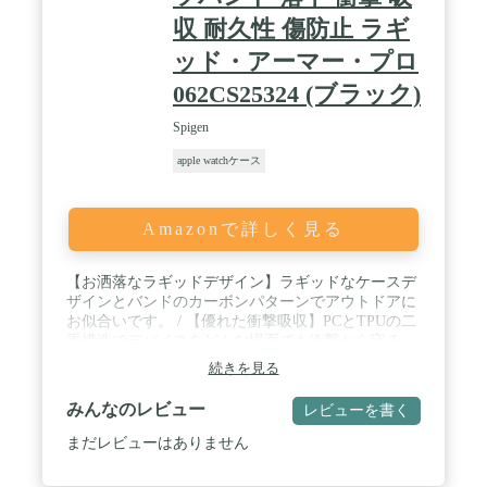
収 耐久性 傷防止 ラギ
ッド・アーマー・プロ
062CS25324 (ブラック)
Spigen
apple watchケース
Amazonで詳しく見る
【お洒落なラギッドデザイン】ラギッドなケースデ
ザインとバンドのカーボンパターンでアウトドアに
お似合いです。 / 【優れた衝撃吸収】PCとTPUの二
重構造でデバイスをどんな場面でも衝撃から守る、
究極の一体型ケースです。 / 【ボタン操作を考慮し
続きを見る
た設計】ボタンの操作性を損ねないよう設計にこだ
わりました。 / 【フィット感抜群のバンド】バンド
みんなのレビュー
レビューを書く
サイズ調節がこまめに出来るよう穴を開けました。
また、バックルと固定ループで誰の手首にもフィッ
まだレビューはありません
トするよう工夫しました。 / ケース45mm/44mmシリ
ーズ9/8/SE2/7/6/SE/5/4のApple Watchバンドにフィッ