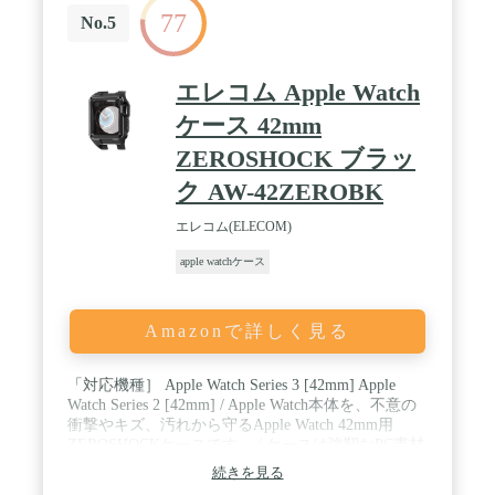
77
ています。 / 【対応機種】： Apple Watch Series 9 / 8
No.5
/ 7 (45mm) ※Apple Watch 他のモデルには対応して
おりませんので予めご了承ください。※商品の色合
いや仕様、商品パッケージは予告なく変更される場
エレコム Apple Watch
合があります
ケース 42mm
ZEROSHOCK ブラッ
ク AW-42ZEROBK
エレコム(ELECOM)
apple watchケース
Amazonで詳しく見る
「対応機種］ Apple Watch Series 3 [42mm] Apple
Watch Series 2 [42mm] / Apple Watch本体を、不意の
衝撃やキズ、汚れから守るApple Watch 42mm用
ZEROSHOCKケースです。 / ケースは強靭なPC素材
によるフレーム部と柔軟なTPU素材による本体部か
続きを見る
らなるデュアルストラクチャー(2重構造)です。 / フ