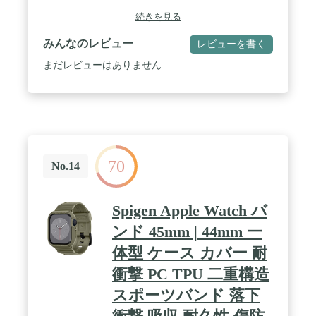
応。クラウンカバーが開閉しデジタルクラウンに指
続きを見る
をあてることができます。 / 医療用にも使われるサ
ージカルステンレス316L削り出し。全ての部品をひ
みんなのレビュー
レビューを書く
とつひとつ時間をかけて削り出し、手作業で丁寧に
仕上げ、微調整のあとお届けします。 / クロコ型押
まだレビューはありません
し天然牛革の高品質でつややかなレザーバンド / 受
注生産。ご注文後、デザイナーがひとつひとつ丁寧
に製造します。専用ドライバー、取扱説明書、高級
ボックス付
70
No.14
Spigen Apple Watch バ
ンド 45mm | 44mm 一
体型 ケース カバー 耐
衝撃 PC TPU 二重構造
スポーツバンド 落下