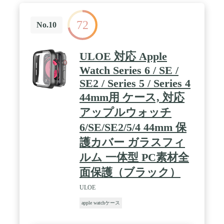
カバーのフレームはPC（ポリカーボネート）素材で
構成されます。耐傷性、耐衝撃性に優れ、アップル
72
ウォッチへの落下や傷など、不測の事態の損傷を最
No.10
小限に抑えてます。 / 【高タッチ感度＆高透過率】
このApple Watch ケースをつけたまま、タッチスク
リーンに直接触れ、スピーカーやマイクもすべて簡
ULOE 対応 Apple
単にアクセスできます。各ボタンは高いタッチ感度
Watch Series 6 / SE /
を提供して、スムーズで快適な操作を実現します。
高透光率なアップルウォッチ カバーで、Apple
SE2 / Series 5 / Series 4
Watch 元の画質と視覚を完全に復元します。 / 【簡
44mm用 ケース, 対応
単に取り付け】スナップオンデザインでApple Watch
バンドを取り外しなくて簡単にApple Watch ケース
アップルウォッチ
を装着でき、タッチ操作や充電も簡単に行えます。
6/SE/SE2/5/4 44mm 保
護カバー ガラスフィ
ルム 一体型 PC素材全
面保護（ブラック）
ULOE
apple watchケース