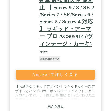
衝撃 吸収 耐久性 傷防
止 【 Series 9 / 8 / SE 2
/Series 7 / SE/Series 6 /
Series 5 / Series 4 対応
】 ラギッド・アーマ
ー プロ ACS05914 (ヴ
ィンテージ・カーキ)
Spigen
apple watchケース
Amazonで詳しく見る
【お洒落なラギッドデザイン】ラギッドなケースデ
ザインとバンドのカーボンパターンでアウトドアに
お似合いです。 / 【優れた衝撃吸収】PCとTPUの二
重構造でデバイスをどんな場面でも衝撃から守る、
究極の一体型ケースです。 / 【ボタン操作を考慮し
続きを見る
た設計】ボタンの操作性を損ねないよう設計にこだ