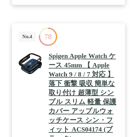
を"限りなく"包むデザインにしています。画面のフ
チを高くすることで、画面へのすり傷を防止しまし
た。 / 【模範不可能な生産技術力】スピーカーや竜
頭部分の正確な切り抜きは勿論の事、ボタン部分の
保護と"押しやすさ"の両立に成功しました。独自の
カッティング手法で、最適な押し心地を実現してい
78
ます。 / 【対応機種】： Apple Watch Series 8 / SE2 /
No.4
Series 7 / Series SE / Series 6 Series 5 / Series 4 (45 |
44mm) ※Apple Watch Series 5 の一部のモデル（セラ
ミックモデル / ホワイト）には対応しておりませ
Spigen Apple Watch ケ
ん。 ※商品の色合いや仕様、商品パッケージは予告
なく変更される場合があります。
ース 45mm 【 Apple
Watch 9 / 8 / 7 対応 】
落下 衝撃 吸収 簡単な
取り付け 超薄型 シン
プル スリム 軽量 保護
カバー アップルウォ
ッチケース シン・フ
ィット ACS04174 (ブ