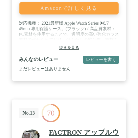
Amazonで詳しく見る
対応機種： 2021最新版 Apple Watch Series 9/8/7
45mm 専用保護ケース。(ブラック) / 高品質素材：
PC素材を使用することで、透明度の高い強化ガラス
素材で作れられており、側面からの擦り傷、衝撃を
有効的に防止できます、本来の明るくカラフルな画
続きを見る
質を保ちます。 / 装着が簡単：カバーを外さなくて
も直接ワイヤレス充電できます。取り付け、取り外
みんなのレビュー
レビューを書く
しもスムーズに出来ます。保護ケースをつけたま
ま、タッチパネルにそのまま触れ、スピーカーや、
まだレビューはありません
マイクはすべて簡単にアクセスできます。各ボタン
はケース上からプッシュ動作が可能で、快適に操作
できます。 / ご注意：運動時に、ケースとスクリー
ンの隙間に水や汗が入り込むことがあり，タッチ感
度に影響しますので、シャワーや運動の前にケース
をお取り外しようにしてください。※手洗いする際
に、接着面の隙間からお水が入ってしまう事はござ
70
いますので、水に濡れないようにご注意ください。
No.13
/ パッケージ内容：1 x ウェットクロス +ドライクロ
ス、1 x Apple Watch Series 9/8/7 45mm 用 ケース (ブ
ラック)
FACTRON アップルウ