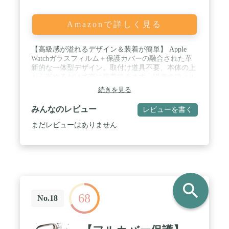
Amazonで詳しく見る
【高級感が溢れるデザイン＆装着が簡単】 Apple
Watchガラスフィルム＋保護カバーの融合された革
新的な一体型デザイン。取付け道具不要、本体の上
から嵌めるだけで楽に装着できます。従来のフィル
ム貼りの手間も省けます。 / 【9Hの硬度＆高透過
続きを見る
率】 硬度9Hと強靭な液晶部保護フィルムで、外部
の衝撃から大切なApple Watchを守ります。また、透
みんなのレビュー
レビューを書く
明度の高い液晶ガラス素材で作れられており、本来
の明るくカラフルな画質を保ちます。 / 【全面保護
まだレビューはありません
＆衝撃に強い】 PC素材を使用することで、鍵など
による擦り傷の他、あらゆるダメージから本体を守
ります。また、液晶面全体を保護する安心の構造
で、普段使い程度の落下では、本体に傷がつくこと
はほとんどありません。 / 【タッチ感度良好＆充電
便利】 ケースを装着したままでもスムーズな操作感
search
を実現。各ボタン操作や充電ホールへの接続もスム
68
ーズでノンストレスです。※手洗いする際に、接着
No.18
面の隙間からお水が入ってしまう事はございますの
で、水に濡れないようにご注意ください。 / 【対応
モデル＆より使いやすく、より守る】Apple Watch第