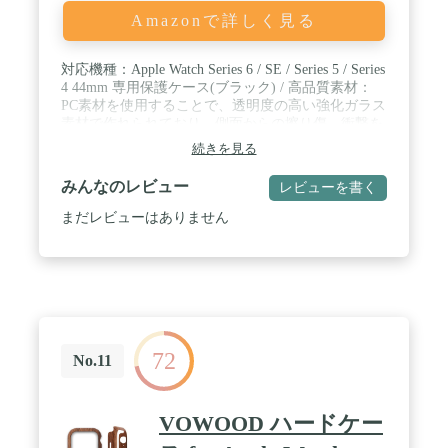
Amazonで詳しく見る
対応機種：Apple Watch Series 6 / SE / Series 5 / Series
4 44mm 専用保護ケース(ブラック) / 高品質素材：
PC素材を使用することで、透明度の高い強化ガラス
素材で作れられており、側面からの擦り傷、衝撃を
有効的に防止できます、本来の明るくカラフルな画
続きを見る
質を保ちます。 / 装着が簡単：カバーを外さなくて
も直接ワイヤレス充電できます。取り付け、取り外
みんなのレビュー
レビューを書く
しもスムーズに出来ます。保護ケースをつけたま
ま、タッチパネルにそのまま触れ、スピーカーや、
まだレビューはありません
マイクはすべて簡単にアクセスできます。各ボタン
はケース上からプッシュ動作が可能で、快適に操作
できます。 / ご注意：運動時に、ケースとスクリー
ンの隙間に水や汗が入り込むことがあり，タッチ感
度に影響しますので、シャワーや運動の前にケース
をお取り外しようにしてください。※手洗いする際
に、接着面の隙間からお水が入ってしまう事はござ
72
いますので、水に濡れないようにご注意ください。
No.11
/ パッケージ内容：1 x ウェットクロス +ドライクロ
ス、1 x Apple Watch Series 6/5/4/SE/SE2 44mm 用 ケ
ース (ブラック)
VOWOOD ハードケー