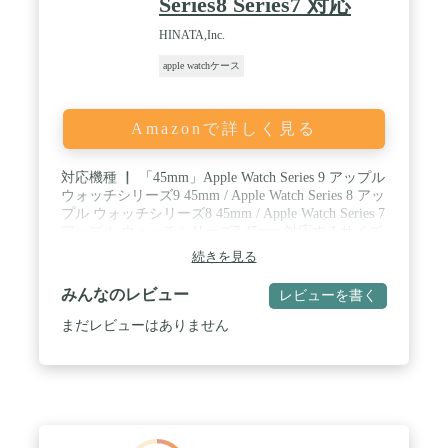
Series8 Series7 対応
HINATA,Inc.
apple watchケース
Amazonで詳しく見る
対応機種 ▏ 「45mm」Apple Watch Series 9 アップル
ウォッチシリーズ9 45mm / Apple Watch Series 8 アッ
プル ウォッチシリーズ8 45mm / Apple Watch Series 7
アップル ウォッチシリーズ7 45mm 対応するサイズ
をお選びください。ご使用モデルのサイズはApple
続きを見る
Watch本体裏面に刻印がございます。ご確認の上お
買い求めください。適合するサイズ以外のものと使
みんなのレビュー
レビューを書く
用された場合、操作不良やガタつき、割れなどの原
因となりますのでご注意ください。BARI GUARD 3
まだレビューはありません
for Apple Watch（バリガード3）はあなたの素敵な
Apple Watchを保護し、Apple Watchライフをサポー
トします。 / 全面保護 ▏ バンパーだけでなくフル
カバータイプの保護ケースとなっていますので、ア
ップル ウォッチ本体への傷や衝撃を緩和し、大切な
アップル ウォッチをしっかりと保護します。 アッ
プル ウォッチ本体の側面を全てカバーするデザイン