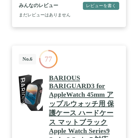
レーム部は凸形状で周辺を囲むことにより液晶部へ
みんなのレビュー
レビューを書く
の不意の接触を保護し、柔軟なTPU素材の本体部が
衝撃を緩和します。 / 側面操作部をTPU素材で保護
まだレビューはありません
しているデジタルクラウンガード。
77
No.6
BARIOUS
BARIGUARD3 for
AppleWatch 45mm ア
ップルウォッチ用 保
護ケース ハードケー
ス マットブラック
Apple Watch Series9