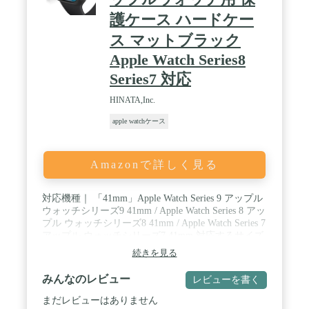
外して布で拭き取ってください。
護ケース ハードケー
ス マットブラック
Apple Watch Series8
Series7 対応
HINATA,Inc.
apple watchケース
Amazonで詳しく見る
対応機種｜ 「41mm」Apple Watch Series 9 アップル
ウォッチシリーズ9 41mm / Apple Watch Series 8 アッ
プル ウォッチシリーズ8 41mm / Apple Watch Series 7
アップル ウォッチシリーズ7 41mm 対応するサイズ
をお選びください。ご使用モデルのサイズはApple
続きを見る
Watch本体裏面に刻印がございます。ご確認の上お
買い求めください。適合するサイズ以外のものと使
みんなのレビュー
レビューを書く
用された場合、操作不良やガタつき、割れなどの原
因となりますのでご注意ください。BARI GUARD 3
まだレビューはありません