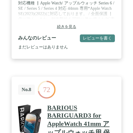
負荷がかかると破損することがあります。特に脱着
対応機種 ▏Apple Watch/ アップルウォッチ Series 6 /
時、ガラス面を押さえないようご注意ください。保
SE / Series 5 / Series 4 対応 44mm 専用*Apple Watch
護ケースガラス内側はドット加工が施されている
SE(2023)(2022)に対応しております。 / 全面保護 ▏
為、お手入れの時など摩耗により傷がつく場合があ
傷に強く、また、耐衝撃性を同時に兼ね備えたPC素
ります。香水、溶剤、洗剤、酸や酸性の食品、虫除
材により、側面からの擦り傷、衝撃を有効的に防止
続きを見る
け、ローション、日焼け止め、油分、毛髪染料など
できます。9H硬度の強化ガラスにより、液晶画面へ
は本製品及びAppleWatchに悪影響を及ぼす可能性が
の傷やダメージを防ぐこともでき、Apple Watchのス
みんなのレビュー
ありますので付着しないようにしてください。ブラ
レビューを書く
クリーンをしっかりと守ります。 / 抜群な一体感＆
ック・ホワイト・クリアのカラー展開でApple Watch
指紋防止 ▏ 高透明度の日本製ガラス＋極薄軽量な
まだレビューはありません
のデザイン性を損ないません。
PC枠＋Apple Watchに基づいての革新な一体感設
計。 ハードコーティング処理により指紋や汚れが
付きにくく、付着した水滴や汗、化粧品等を容易に
拭き取ることができて、Apple Watch本来の美しさを
そのままに保つことが可能です。 / 快適な操作性 ▏
高透過率がある強化ガラス素材と薄型のデザインな
ので、超クリアな画質と高いタッチ感度を実現する
72
ことができます。背面の充電空間も考慮し、開放式
No.8
な設計を行いましたので、ケースを装着したまま、
マグネット式充電も可能です。 / 装着簡単 ▏ボタン
部分のサイズはピッタリなので、バンドを外すこと
BARIOUS
なくアップルウォッチ本体にはめ込むだけで、手軽
BARIGUARD3 for
に装着できます。*ご注意 :このアップルウォッチケ
ースは防水ケースではありません。万が一、保護ケ
AppleWatch 41mm ア
ースとスクリーンの隙間に水や汗が入ってしまった
ップルウォッチ用 保
場合はタッチ感度に影響しますので、ケースを取り