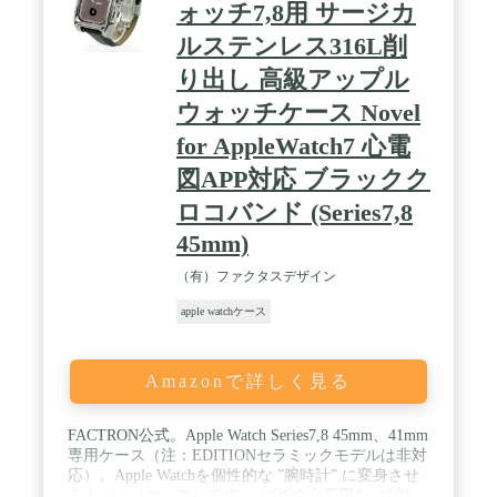
ォッチ7,8用 サージカ
ルステンレス316L削
り出し 高級アップル
ウォッチケース Novel
for AppleWatch7 心電
図APP対応 ブラックク
ロコバンド (Series7,8
45mm)
（有）ファクタスデザイン
apple watchケース
Amazonで詳しく見る
FACTRON公式。Apple Watch Series7,8 45mm、41mm
専用ケース（注：EDITIONセラミックモデルは非対
応）。Apple Watchを個性的な ”腕時計” に変身させ
るカバー（ケース）です。 / iOSの心電図Appに対