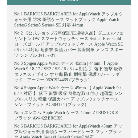
BARIOUS BARIGUARD3 for AppleWatch アップルウ
ォッチ用 防水 保護ケース マットブラック Apple Watch
Series6 Series5 Series4 SE 対応 44mm
【公式ショップ/2年保証/正規輸入品】ダニエルウェ
リントン DW スマートウォッチケース Switch Rose Gold
ローズゴールド アップルウォッチケース Apple Watch SE
/ 6 / 5 / 4対応 耐衝撃 保護カバー 装着簡単 メンズ スポー
ツ シンプル おしゃれ
Spigen Apple Watch ケース 45mm | 44mm 【 Apple
Watch 9 / 8 / 7 / SE2 / SE / 6 / 5 / 4 対応 】 落下 衝撃 吸収
タフネスデザイン すり傷 防止 耐衝撃 保護カバー ラギ
ッド・アーマー 062CS24469 (ブラック)
Spigen Apple Watch ケース 45mm 【 Apple Watch 9 /
8 / 7 対応 】 落下 衝撃 吸収 簡単な取り付け 超薄型 シン
プル スリム 軽量 保護カバー アップルウォッチケース
シン・フィット ACS04174 (ブラック)
エレコム Apple Watch ケース 42mm ZEROSHOCK
ブラック AW-42ZEROBK
BARIOUS BARIGUARD3 for AppleWatch 45mm アッ
プルウォッチ用 保護ケース ハードケース マットブラッ
ク Apple Watch Series9 Series8 Series7 対応