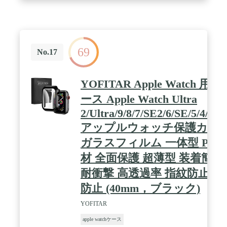
トするように特別に設計されています。 5.5インチ
から8.5インチ（140mm-215mm）の手首にフィット
します。
69
No.17
YOFITAR Apple Watch 用 ケ
ース Apple Watch Ultra
2/Ultra/9/8/7/SE2/6/SE/5/4/3/2/
アップルウォッチ保護カバ
ガラスフィルム 一体型 PC
材 全面保護 超薄型 装着簡単
耐衝撃 高透過率 指紋防止 傷
防止 (40mm，ブラック)
YOFITAR
apple watchケース