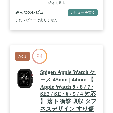
ズ：40mm / Apple Watch用ケースは、Apple Watch
続きを見る
抜群なコンパチブルケースです。 / 機能性 ▏アップ
Series 6、5、4およびApple Watch SEにお使いいただ
ルウォッチの各ボタン操作はアップル ウォッチ本来
けます。 / 新しいスタイルで、Apple Watchの機能性
みんなのレビュー
レビューを書く
の操作感に近く、快適に操作できます。バンド部分
を存分にお楽しみください。 / 組立時にネジ・ネジ
に干渉しないデザインでバンドの交換もスムーズ
穴周りに傷が付いた場合や、着用痕がある場合、返
まだレビューはありません
に。また、アップルウォッチ裏のセンサー部分にカ
品・交換不可とさせていただきます。
バーがなく、保護ケースを装着したままで充電が可
能です。ガラス面には、グレア現象（密着痕）を防
止するドット加工を施しております。（100%防ぐ
ものではありません） 腕に着けたまま、かぶせるだ
けで簡単にカバーを装着できます。従来の保護ケー
ス同様に何度でも着脱可能。カラーはブラック、ホ
ワイトの2色。BARI GUARD3 for Apple Watchの使用
94
No.3
過程に何かございましたら、お気軽にご連絡くださ
い。※強化ガラスを使用しておりますが、一点に負
荷がかかると破損することがあります。特に脱着
Spigen Apple Watch ケ
時、ガラス面を押さえないようご注意ください。ガ
ラス内側はドット加工が施されている為、摩耗によ
ース 45mm | 44mm 【
り傷がつく場合があります。香水、溶剤、洗剤、酸
や酸性の食品、虫除け、ローション、日焼け止め、
Apple Watch 9 / 8 / 7 /
油分、毛髪染料などは本製品及びAppleWatchに悪影
SE2 / SE / 6 / 5 / 4 対応
響を及ぼす可能性がありますので付着しないように
してください。
】 落下 衝撃 吸収 タフ
ネスデザイン すり傷