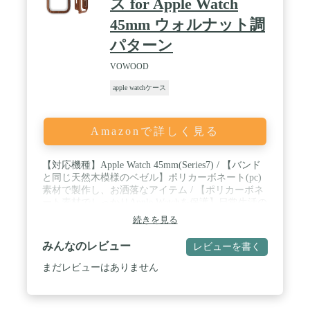
ス for Apple Watch
45mm ウォルナット調
パターン
VOWOOD
apple watchケース
Amazonで詳しく見る
【対応機種】Apple Watch 45mm(Series7) / 【バンド
と同じ天然木模様のベゼル】ポリカーボネート(pc)
素材で製作し、お洒落なアイテム / 【ポリカーボネ
ート素材でしっかりApple Watchを保護】日常生活の
中、外部からの傷を防止 / 【バンドを外さずに着用
続きを見る
可能】ウッドストラップとともにアップルウォッチ
に着用したとき、さらに向上したカラーの一体感
みんなのレビュー
レビューを書く
まだレビューはありません