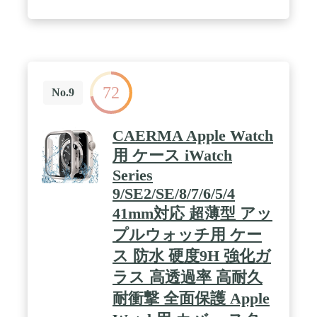
for Apple Watch（バリガード3）はあなたの素敵な
Apple Watchを保護し、Apple Watchライフをサポー
トします。 / 全面保護 ｜バンパーだけでなくフルカ
バータイプの保護ケースとなっていますので、アッ
プル ウォッチ本体への傷や衝撃を緩和し、大切なア
ップル ウォッチをしっかりと保護します。 アップ
ル ウォッチ本体の側面を全てカバーするデザインの
72
保護ケースでアップル ウォッチとの一体感も抜群な
No.9
コンパチブルケースです。 / 高強度 ｜機動隊の特殊
な盾にも使用される高強度のPC素材を使用している
全面保護ハード ケースのためアップル ウォッチ本
CAERMA Apple Watch
体の傷や破損を防ぐことができます。画面部分には
用 ケース iWatch
硬度9Hの強化ガラスを採用しています。アップルウ
ォッチをいつまでも綺麗に保護します。 / 薄型・高
Series
透明 ｜薄く、軽い保護ケースのため、Apple Watch
9/SE2/SE/8/7/6/5/4
本体にフィットします。まるでケースを着けていな
いような使用感で、Apple Watch本来の快適な着け心
41mm対応 超薄型 アッ
地を損ないません。また、非常に透明度が高い保護
ケースなのでApple Watch本来の美しさを楽しむこと
プルウォッチ用 ケー
ができます。 / 機能性 ｜正確なカットアウトの保護
ス 防水 硬度9H 強化ガ
ケースでアップルウォッチの各ボタンの操作はアッ
プルウォッチ本来の操作感に近く、快適に操作でき
ラス 高透過率 高耐久
ます。 アップルウォッチ裏のセンサー部分にカバー
がない設計なので、保護ケースを装着したままでの
耐衝撃 全面保護 Apple
充電が可能です。 また、バンド部分に干渉しないカ