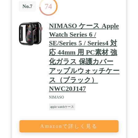
74
の保護ケースでアップル ウォッチとの一体感も抜群
No.7
なコンパチブルケースです。 / 高強度 ▏ 機動隊の
特殊な盾にも使用される高強度のPC素材を使用して
いる全面保護ハード ケースのためアップル ウォッ
NIMASO ケース Apple
チ本体の傷や破損を防ぐことができます。画面部分
Watch Series 6 /
には硬度9Hの強化ガラスを採用しています。アップ
ルウォッチをいつまでも綺麗に保護します。 / 薄
SE/Series 5 / Series4 対
型・高透明 ▏薄く、軽い保護ケースのため、Apple
Watch本体にフィットします。まるでケースを着け
応 44mm 用 PC素材 強
ていないような使用感で、Apple Watch本来の快適な
化ガラス 保護カバー
着け心地を損ないません。また、非常に透明度が高
い保護ケースなのでApple Watch本来の美しさを楽し
アップルウォッチケー
むことができます。 / 機能性 ▏ 正確なカットアウ
トの保護ケースでアップルウォッチの各ボタンの操
ス（ブラック）
作はアップルウォッチ本来の操作感に近く、快適に
NWC20J147
操作できます。 アップルウォッチ裏のセンサー部分
にカバーがない設計なので、保護ケースを装着した
NIMASO
ままでの充電が可能です。 また、バンド部分に干渉
しないカバーデザインでバンドの交換もスムーズに
apple watchケース
おこなえます。ガラス面には、グレア現象（密着
痕）を防止するドット加工を施しております。
（100%防ぐものではありません） 腕に着けたまま
Amazonで詳しく見る
かぶせるだけ。従来の保護ケース同様に何度でも着
脱可能。強化ガラスを使用しておりますが、一点に