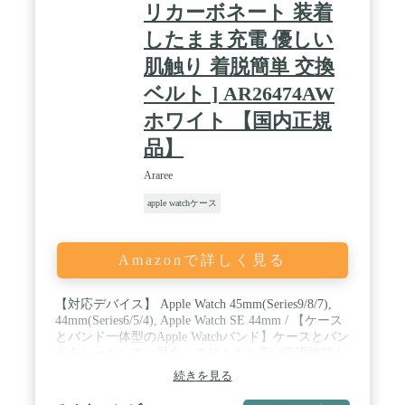
リカーボネート 装着
したまま充電 優しい
肌触り 着脱簡単 交換
ベルト ] AR26474AW
ホワイト 【国内正規
品】
Araree
apple watchケース
Amazonで詳しく見る
【対応デバイス】 Apple Watch 45mm(Series9/8/7),
44mm(Series6/5/4), Apple Watch SE 44mm / 【ケース
とバンド一体型のApple Watchバンド】ケースとバン
ドをシームレスに融合。スリムさと高い保護性能も
兼ね備えたバンドです。 / 【TESiV(テシヴ)とポリ
続きを見る
カーボネートを組み合わせたハイブリット素材】
TESiVとポリカーボネート素材を組み合わせている