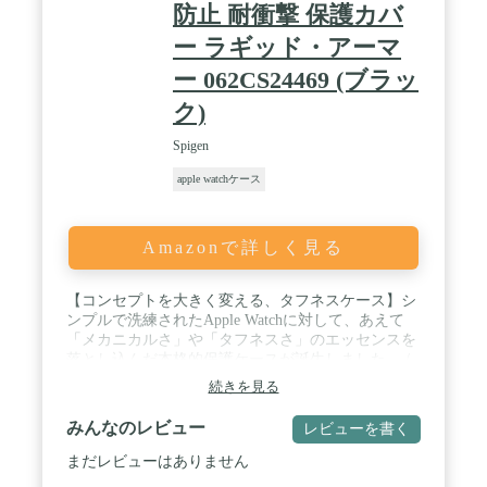
防止 耐衝撃 保護カバ
ー ラギッド・アーマ
ー 062CS24469 (ブラッ
ク)
Spigen
apple watchケース
Amazonで詳しく見る
【コンセプトを大きく変える、タフネスケース】シ
ンプルで洗練されたApple Watchに対して、あえて
「メカニカルさ」や「タフネスさ」のエッセンスを
落とし込んだ本格的保護ケースが誕生しました。 /
【素材選びからこだわった耐衝撃性能】ケースで最
続きを見る
もよく使用されるTPU素材の中からもっともApple
Watchに適した素材をセレクト、変色を防ぐ為、本
みんなのレビュー
レビューを書く
体にマッチしたカラーリングを配合しています。 /
【接触機会を考えた耐キズ設計】決済シーンや改札
まだレビューはありません
でのタッチなど様々な接触機会を想定し、本体