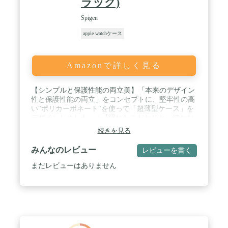
ラック)
Spigen
apple watchケース
Amazonで詳しく見る
【シンプルと保護性能の両立美】「本来のデザイン
性と保護性能の両立」をコンセプトに、堅牢性の高
い"ポリカーボネート"を使って「超薄型ケース」を
デザインしました。 / 【隠れたこだわりと、細かな
配慮】被せるデザインにしたことで、「バンドの交
続きを見る
換」「ケースの着脱」を簡単にし、また、ソフトケ
ースのような変色やひっかかるような肌触りもな
みんなのレビュー
レビューを書く
く、指触りの良い触り心地になっています。 / 【接
触機会を考えた耐キズ設計】決済シーンや改札での
まだレビューはありません
タッチなど様々な接触機会を想定し、本体を"限り
なく"覆うデザインにしています。画面のフチを僅
かばかり高くすることで、画面へのすり傷を防止し
ました。 / 【模範不可能な生産技術力】スピーカー
や竜頭部分の正確な切り抜きは勿論の事、ボタン部
分の保護と"押しやすさ"の両立に成功しました。独
自のカッティング手法で、最適な押し心地を実現し