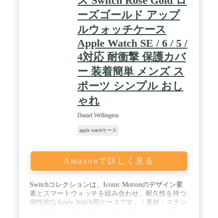
ス Switch Rose Gold ロ
アップル ウォッチの間に水が侵入した場合には一旦
ーズゴールド アップ
保護ケースを取り外し、柔らかい布で水を拭き取り
完全に乾燥させてからのご使用を推奨しておりま
ルウォッチケース
す。また、アップル ウォッチ本体の劣化や耐水性が
Apple Watch SE / 6 / 5 /
損なわれる場合 がありますので、真水以外に触れた
場合は、きれいな水でケースの汚れを除き、糸くず
4対応 耐衝撃 保護カバ
の出ない布で拭き取ってください。 / 全面保護
▏BARIGUARD3には耐久性に優れたPC素材を採
ー 装着簡単 メンズ ス
用。機動隊の特殊な盾にも使用される程の強度を誇
ポーツ シンプル おし
るPC素材により、側面からの擦り傷、衝撃を有効的
に防止し、アップルウォッチを保護します。また、
ゃれ
バンパーだけでなく液晶部に硬度9Hの強化ガラスを
採用した一体型フルカバータイプの保護ケースとな
Daniel Wellington
っていますので、アップルウォッチ本体の液晶画面
への傷や衝撃を緩和し、大切なApple Watchをしっか
apple watchケース
りと保護します。アップルウォッチすべての側面を
完全に覆い保護しながら、アップルウォッチをいつ
までも綺麗に保ちます。 / 薄型・高透明 ▏重さを感
Amazonで詳しく見る
じにくい、薄くて軽いデザインの保護ケースですの
で、Apple Watch本体にフィットし、カバーをつけて
いる感覚が少なくApple Watch本来の快適なつけ心地
Switchコレクションは、Iconic Motionのデザイン要
を再現。また、非常に透明度が高い保護ケースなの
素とスマートウォッチを組み合わせ、耐久性を持つ
でApple Watch本来の美しさを損ないません。Apple
個性的なApple Watch用ケースです。 / 素材：ステン
Watch本体の側面をぐるっと囲むシンプルでスリム
レススチールで カラー：ローズゴールド サイ
なデザインの保護カバーでApple Watchとの一体感も