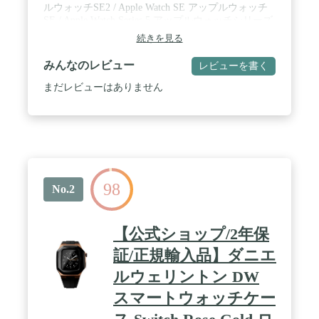
ルウォッチSE2 / Apple Watch SE アップルウォッチ
SE / Apple Watch Series 5 アップルウォッチシリーズ
5 / Apple Watch Series 4 アップルウォッチシリーズ4
続きを見る
対応するサイズをお選びください。Apple Watch
Edition ホワイトセラミックは対応外です。ご使用モ
みんなのレビュー
レビューを書く
デルのサイズは本体裏面に刻印がございます。ご確
認の上お買い求めください。なお、適合するサイズ
まだレビューはありません
以外のものと使用される場合、浸水やガタつき、割
れなどの原因となりますのでご注意ください。
BARI GUARD 3 for Apple Watch（バリガード3）は
あなたの素敵なApple Watchライフをサポートしま
す。 / 防水仕様 ▏ 特殊加工による防水機能によ
り、手洗い時はもちろんプールでのワークアウトや
キャンプなどのアウトドアでも場所を問わずご使用
98
いただけます。※アップルウォッチ本来の防水性能
No.2
を向上させるものではありません。プールや海など
の水場でのご使用時はアップルウォッチの説明に従
い、スキューバダイビング、ウォータースキーな
【公式ショップ/2年保
ど、水圧が高くなったり、所定の水深より深く潜る
ようなアクティビティはしないでください。想定以
証/正規輸入品】ダニエ
上の 水流、水圧や外的衝撃により、カバーのパッキ
ルウェリントン DW
ンにズレが生じ、 アップル ウォッチ画面部分と保
護ケースガラス面との間に水が入る場合がありま
スマートウォッチケー
す。外的衝撃を防ぐため、手首を曲げても当たらな
い位置に装着してご使用ください。 万が一ケースと