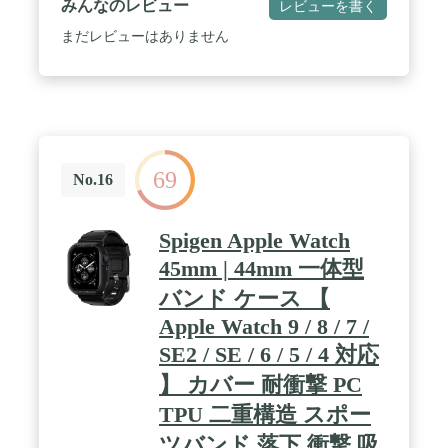
みんなのレビュー
レビューを書く
事で、快適な着け心地を実現しています。 / 【ケー
スをつけたまま充電が可能】ケースの背面がApple
まだレビューはありません
Watchの充電に干渉しない設計なので、ケースをつ
けたまま充電が可能です。 / 【細かいサイズ調節が
可能】バンドには11個のホールが開いており、使用
者の好みに合わせた長さに調整可能です。
69
No.16
Spigen Apple Watch
45mm | 44mm 一体型
バンド ケース 【
Apple Watch 9 / 8 / 7 /
SE2 / SE / 6 / 5 / 4 対応
】 カバー 耐衝撃 PC
TPU 二重構造 スポー
ツバンド 落下 衝撃 吸