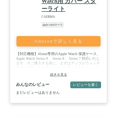
Watch用 カバー スタ
バーデザインでバンドの交換もスムーズにおこなえ
ます。ガラス面には、グレア現象（密着痕）を防止
ーライト
するドット加工を施しております。（100%防ぐも
のではありません） 腕に着けたままかぶせるだけ。
CAERMA
従来の保護ケース同様に何度でも着脱可能。強化ガ
ラスを使用しておりますが、一点に負荷がかかると
apple watchケース
破損することがあります。特に脱着時、ガラス面を
押さえないようご注意ください。保護ケースガラス
内側はドット加工が施されている為、お手入れの時
Amazonで詳しく見る
など摩耗により傷がつく場合があります。香水、溶
剤、洗剤、酸や酸性の食品、虫除け、ローション、
日焼け止め、油分、毛髪染料などは本製品及び
【対応機種】41mm専用のApple Watch 保護ケース、
AppleWatchに悪影響を及ぼす可能性がありますので
Apple Watch Series 9 、Series 8 、Series 7 対応いたし
付着しないようにしてください。ブラック・ホワイ
ます。※ご購入する前に、まずはアップルウォッチ
ト・クリアのカラー展開でApple Watchのデザイン性
裏面で記載されたサイズをご確認してください。 /
を損ないません。
【防水＆防塵】内蔵されたシールでスクリーンへの
続きを見る
浸水を防いで、何度もApple Watch ケースを外して
水を拭き取る必要がありません。 シャワー、手洗
みんなのレビュー
レビューを書く
い、汗、雨、スポーツなどの日常着に最適です。 強
化ガラス表面に施された撥油コーティングにより、
まだレビューはありません
アップルウォッチ ケースのガラス面に水が溜まるこ
とはありません。 [ご注意：ダイビングなどの深層
水耐性には適しません]。 / 【全面保護＆9Hの硬
度】このApple Watch カバーの液晶保護フィルムは
硬度9Hの強化ガラスを採用し、アップルウォッチ