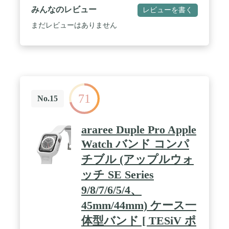
わりました。 / 【フィット感抜群のバンド】バンド
みんなのレビュー
レビューを書く
サイズ調節がこまめに出来るよう穴を開けました。
また、バックルと固定ループで誰の手首にもフィッ
まだレビューはありません
トするよう工夫しました。 / ケース45mm/44mmシリ
ーズ9/8/SE2/7/6/SE/5/4のApple Watchバンドにフィッ
トするように特別に設計されています。 5.5インチ
から8.5インチ（140mm-215mm）の手首にフィット
します。
71
No.15
araree Duple Pro Apple
Watch バンド コンパ
チブル (アップルウォ
ッチ SE Series
9/8/7/6/5/4、
45mm/44mm) ケース一
体型バンド [ TESiV ポ