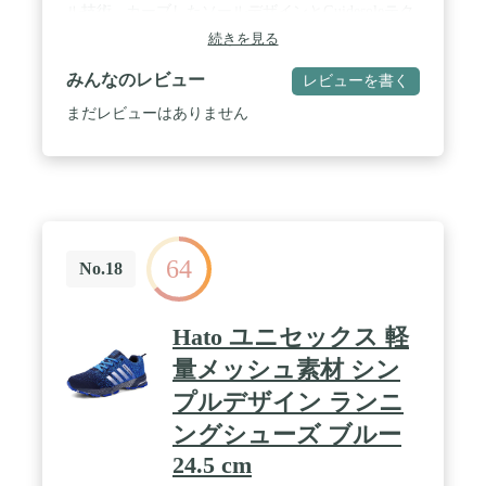
ル技術 - カーブしたソールデザインとGuidesoleテク
ノロジーの硬い前足部は、足首の屈曲を軽減し、衝
続きを見る
撃吸収着地ゾーンを提供し、他の脚の筋肉の疲労を
軽減し、ランナーの効率を向上させます。 /
みんなのレビュー
レビューを書く
FLYTEFOAMミッドソールテクノロジー – 当社の
FlyteFoamテクノロジーは、飛距離に関係なく卓越
まだレビューはありません
したバウンスバックと応答性を提供します。オーガ
ニックのスーパーファイバーを利用することで、従
来の柔らかくて低密度フォームで起こる荷物を減ら
します。 / エンジニアリングメッシュアッパー - 多
方向メッシュ素材で通気性と安定性を向上。
64
No.18
Hato ユニセックス 軽
量メッシュ素材 シン
プルデザイン ランニ
ングシューズ ブルー
24.5 cm