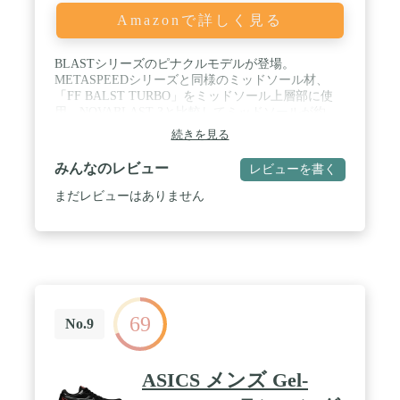
Amazonで詳しく見る
BLASTシリーズのピナクルモデルが登場。
METASPEEDシリーズと同様のミッドソール材、
「FF BALST TURBO」をミッドソール上層部に使
用。NOVABLAST 3と比較してミッドソールが約
6mm厚く、沈んで跳ね返る、バウンス感をさらに体
続きを見る
感できるシューズです。とにかくやわらかく、足へ
の負担を減らすことが求められるゆっくりジョグす
みんなのレビュー
レビューを書く
るシーンにおすすめです。アスリートから市民ラン
ナーまで、レースではMETASPEED、ジョグで
まだレビューはありません
SUPERBLASTと、レースからトレーニングまで一
貫したサポートを。■サイズ：23.5cm～28.5cm / カ
ラー：ＣＲＭ／ＭＲＢＧ / サイズ：２６．５
69
No.9
ASICS メンズ Gel-