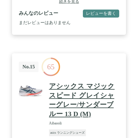
続きを見る
SpevaFoam 45耐久素材を採用。柔らかいプラットフ
ォームの感触と快適さの向上を実現。 / 反射率 - 暗
みんなのレビュー
レビューを書く
い時間の視認性を高めるために設計された反射素材
が含まれています。 / FlyteFoamミッドソールテクノ
まだレビューはありません
ロジー - 当社のFlyteFoamテクノロジーは、距離に関
係なく卓越したバウンスバックと応答性を提供しま
す。オーガニックスーパーファイバーを利用するこ
とで、従来の柔らかで低密度フォームで発生するパ
ッキングを減らします。 / SpevaFoamミッドソール
素材 - 跳ね返りの特性を向上し、ミッドソールの故
障を軽減します。
65
No.15
アシックス マジック
スピード グレイシャ
ーグレー/サンダーブ
ルー 13 D (M)
Aibaooli
asics ランニングシューズ