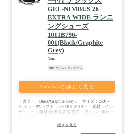
ー付】アシックス
GEL-NIMBUS 26
EXTRA WIDE ランニ
ングシューズ
1011B796-
001(Black/Graphite
Grey)
None
asics ランニングシューズ
Amazonで詳しく見る
・カラー：Black/Graphite Grey / ・サイズ：25.0～
28.0cm ・幅/ラスト：EXTRA WIDE / ・素材：イン
ナーソール素材:合成樹脂/取替式 ・アッパー素材：
合成繊維・人工皮革（合成皮革）・合成樹脂 ・アウ
ター素材：ゴム底 / ・原産国：ベトナム製 / ・適合
続きを見る
する別売中敷：1173A028 PERFORMANCE
SOCKLINER（EXTRA WIDE） / ・ヒール高：