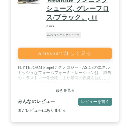
シューズ, グレーフロ
ス/ブラック。, 11
Asics
asics ランニングシューズ
Amazonで詳しく見る
FLYTEFOAM Propelテクノロジー - ASICSのエネル
ギッシュなフォームフォーミュレーションは、独自
のエラストマー化合物により最高の反発を提供しま
す。 / FLYTEFOAM Lyteテクノロジー - ASICSの最
軽量ミッドソールフォーミュレーションは、オーガ
続きを見る
ニックナノファイバーにより継続的なクッションを
提供します。 / Guidance Line ミッドソールテクノロ
みんなのレビュー
レビューを書く
ジー : 縦方向のフレックスグルーブが進行線に沿っ
てツールを分離し、歩行効率を向上させます。 / 後
まだレビューはありません
足部のGELテクノロジークッションシステム : イン
パクトフェーズでの衝撃を軽減し、ミッドスタンス
へのスムーズな移行を可能にします。