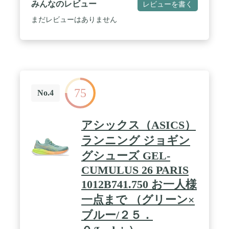
みんなのレビュー
レビューを書く
41.5mm / ソフトな履き心地と快適性を追求したニュ
ートラルクッションモデル GEL-NIMBUS 26
まだレビューはありません
75
No.4
アシックス（ASICS）
ランニング ジョギン
グシューズ GEL-
CUMULUS 26 PARIS
1012B741.750 お一人様
一点まで （グリーン×
ブルー/２５．