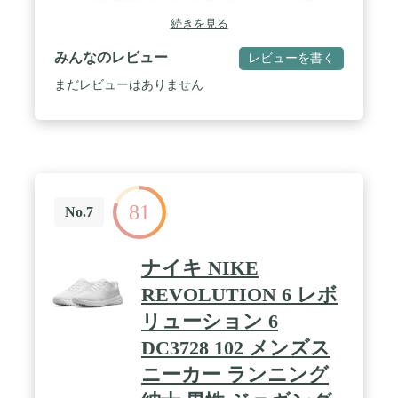
ワイズB相当■重量：約205g■素材：ポリエステル、
モダクリル、熱可塑ポリウレタン、ポリウレタン■
続きを見る
原産国：ベトナム / カラー：ＷＷＨ / サイズ：２
３．０
みんなのレビュー
レビューを書く
まだレビューはありません
81
No.7
ナイキ NIKE
REVOLUTION 6 レボ
リューション 6
DC3728 102 メンズス
ニーカー ランニング