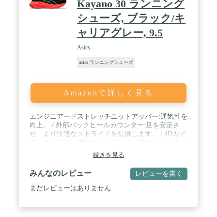
Kayano 30 ランニング
シューズ, ブラック/キ
ャリアグレー, 9.5
Asics
asics ランニングシューズ
Amazonで詳しく見る
エンジニアードストレッチニットアッパー:通気性を
向上。 / 外部バックヒールカウンター:足を安定さ
せ、より快適なストライドを提供します。 / 4Dガイ
ダンスシステム機能:よりバランスの取れたストライ
ドのための適応安定性を生み出すのに役立ちます。
続きを見る
/ 後足部のPureGELテクノロジー:軽量クッションと
ソフトな着地を実現。 / FF BLAST PLUS ECOクッ
みんなのレビュー
レビューを書く
ションは約20%のバイオベースのコンテンツで作ら
れており、雲のような快適さを提供します:
まだレビューはありません