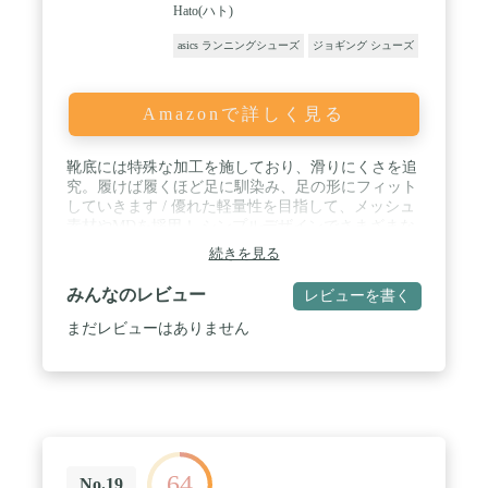
Hato(ハト)
asics ランニングシューズ
ジョギング シューズ
Amazonで詳しく見る
靴底には特殊な加工を施しており、滑りにくさを追
究。履けば履くほど足に馴染み、足の形にフィット
していきます / 優れた軽量性を目指して、メッシュ
素材やMDを採用！ シンプルデザインでさまざまな
ファッションに合わせやすい / ウール素材でスポー
続きを見る
ツシューズならではの軽さを実現.通気性も良く、着
用時の季節を選びません / 対象：メンズ / レディー
みんなのレビュー
レビューを書く
ス 素材：ウール / コットン / ラバー / スポーツシー
ンだけでなく、通勤や通学、普段履きとしても カジ
まだレビューはありません
ュアルなコーディネートをお楽しみい ただけます
64
No.19