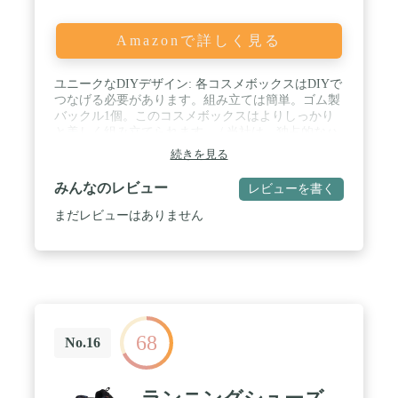
Amazonで詳しく見る
ユニークなDIYデザイン: 各コスメボックスはDIYで
つなげる必要があります。組み立ては簡単。ゴム製
バックル1個。このコスメボックスはよりしっかり
と美しく組み立てられます。 / 当社は、独占的なハ
イエンド製品のみを製造、販売しています。長期的
続きを見る
な投資であり、高価な化粧品の安全性を保証するこ
とができます。 / 多機能収納ボックス: 長さ12.2イン
みんなのレビュー
レビューを書く
チ x 幅8.2インチ x 高さ9.05インチ。ジュエリーや化
粧品を同時に収納できます。これにより、ご自宅や
まだレビューはありません
旅行中に整理するのに役立ちます。引き出し3つと
拡大可能なメイクアップアイテム2つで、お気に入
りの物を便利に収納できるスペースが増えていま
す。 / お手入れ簡単: メイクやリングやイヤリング
の汚れや色を保持する他のメイクアップやジュエリ
ーボックスとは異なり、 あなたのメイクやメイクを
すべて見事なパーソナライズされたビューティーカ
68
ウンターに入れ、時間の経過とともに色あせしませ
No.16
ん。 / 満足保証: 当社のチームは最高のサービス、
最高の素材、もし品質と輸送が破損している場合
は、交換または返金を選択することができます。問