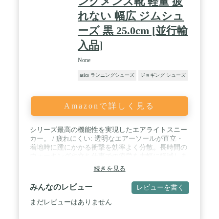
ングメンズ靴 軽量 疲
れない 幅広 ジムシュ
ーズ 黒 25.0cm [並行輸
入品]
None
asics ランニングシューズ
ジョギング シューズ
Amazonで詳しく見る
シリーズ最高の機能性を実現したエアライトスニー
カー。 / 疲れにくい: 透明なエアーソールが直立・
着地時に踵にかかる衝撃を効率よく分散。長時間の
ウォーキングや立ち仕事での疲労を大幅に軽減しま
す。 / 超軽量: 片足わずか245gという軽量設計。履
続きを見る
きやすいだけでなく持ち運びにも優れています。旅
行や出張にも便利な一足です。 / 男女兼用: 幅広い
みんなのレビュー
レビューを書く
サイズ展開と普遍的なデザインは性別を問わずお使
いいただけます。あらゆるライフシーンにエアライ
まだレビューはありません
トをお使い下さい。 / サイズ: 22.5cm～27.5cm, カラ
ー: グレー, イエローグリーン, レッド ※スニーカ