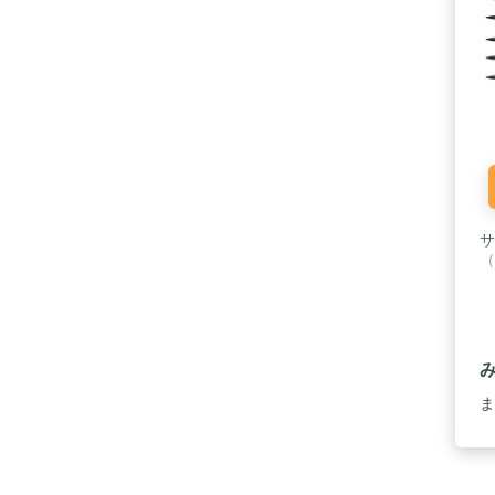
サ
（
ま