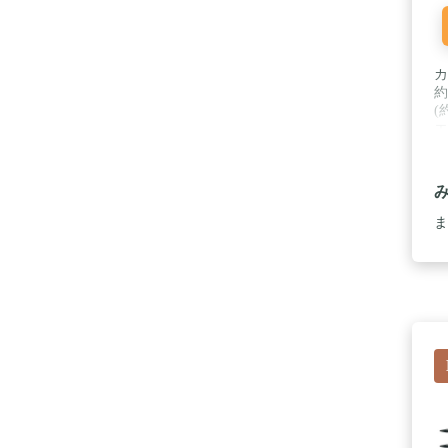
カ
約
(
エ
ー
ン
全
ト
中
ま