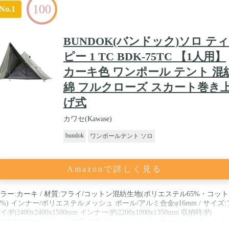
100
No.1
BUNDOK(バンドック)ソロ ティ
ピー 1 TC BDK-75TC 【1人用】
カーキ色 ワンポール テント 混
綿 フルクローズ スカート巻き
げ式
カワセ(Kawase)
bundok
ワンポールテント ソロ
Amazonで詳しく見る
ラー:カーキ / 材質:フライ/コットン混紡生地(ポリエステル65%・コッ
5%) インナー/ポリエステルメッシュ ポール/アルミ合金φ16mm / サイズ:
イ/約2400x2400x1500mm インナー/約2200x1000x1350mm 収納時/約
40x240x240mm / セット内容:フライシート×1・インナーシート×1・メイ