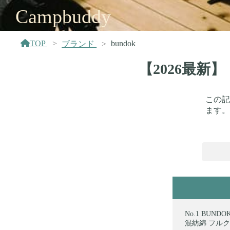
Campbuddy
TOP
bundok
ブランド
【2026最新
この記
ます。
BUNDO
混紡綿 フル