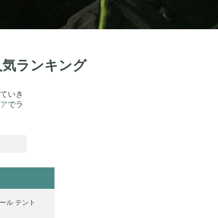
！人気ランキング
していき
ア
でラ
ポール テント