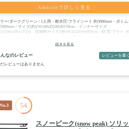
Amazonで詳しく見る
ラー/ダークグリーン / 1人用・耐水圧/フライシート:約3000mm・ボトム
5000mm / サイズ(約)/W240xD240xH150cm・インナーサイズ
約)/220x100x135cm・収納時サイズ/(約)W42xD19xH19cm / 材 質/フライ:
ステル・インナー:ポリエステル・入口&窓:ポリエステルメッシュ・フ
ム:アルミ合金 / 重 量(約)/2.2kg / 組立式・収納ケース付 / シーム加工・
続きを見る
チレーション・フロアメッシュ・コンプレッションベルト付収納ケース
面ジッパーでフルクローズ / セット内容/フライシートx1、インナーシ
みんなのレビュー
レビューを書
x1、メインポールx1・付属品/ペグx12、ロープx6、収納ケースx1 / 生産
国
だレビューはありません
54
No.3
スノーピーク(snow peak) ソリッ