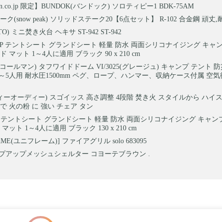
on.co.jp 限定】BUNDOK(バンドック) ソロティピー1 BDK-75AM
ク(snow peak) ソリッドステーク20【6点セット】 R-102 合金鋼 頑丈,
O) ミニ焚き火台 ヘキサ ST-942 ST-942
TOP テントシート グランドシート 軽量 防水 両面シリコナイジング キャン
 マット 1～4人に適用 ブラック 90 x 210 cm
an(コールマン) タフワイドドーム VI/3025(グレージュ) キャンプ テント
4～5人用 耐水圧1500mm ペグ、ロープ、ハンマー、収納ケース付属 空
ディーオーディー) スゴイッス 高さ調整 4段階 焚き火 スタイルから ハイ
で 火の粉 に 強い チェア タン
 Top テントシート グランドシート 軽量 防水 両面シリコナイジング キャン
マット 1～4人に適用 ブラック 130 x 210 cm
AME(ユニフレーム)] ファイアグリル solo 683095
ップアップメッシュシェルター コヨーテブラウン .