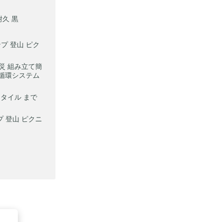
耐久 黒
プ 登山 ピク
 防災 組み立て簡
気循環システム
スタイル まで
プ 登山 ピクニ