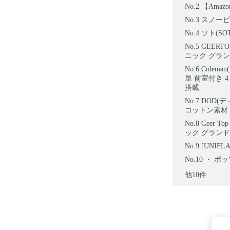
【Amaz
スノーピー
ソト(SOT
GEER
ニック グランド
Colem
単 前室付き 
搭載
DOD(
コットン素材 
Geer
ック グランド 
[UNIFL
・ ポ
他10件