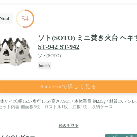
54
No.4
ソト(SOTO) ミニ焚き火台 ヘキ
ST-942 ST-942
ソト(SOTO)
bundok
Amazonで詳しく見る
体サイズ:幅15.5×奥行15.5×高さ7.9cm / 本体重量:約235g / 材質:ステン
 セット内容:側面板6枚、ロストル1枚、底板1枚、収納ケース
続きを見る