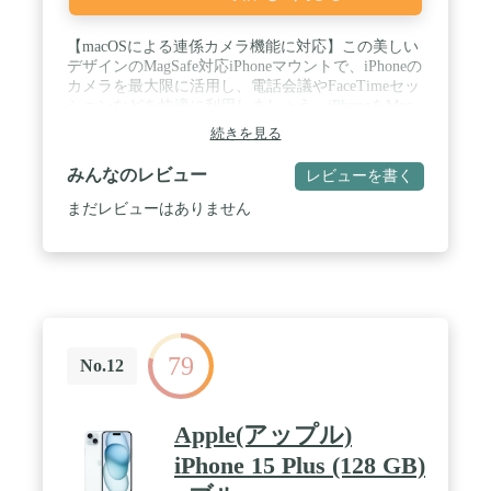
【macOSによる連係カメラ機能に対応】この美しい
デザインのMagSafe対応iPhoneマウントで、iPhoneの
カメラを最大限に活用し、電話会議やFaceTimeセッ
ションなどを快適に利用しましょう。iPhoneをMac
ノートブックに取り付けるだけで、最新バージョン
続きを見る
のmacOSに搭載された連係カメラ機能を利用でき、
追加の機器やツールなしでビデオ通話体験を向上さ
みんなのレビュー
レビューを書く
せることができます。MacノートブックとiPhoneの
パーフェクトなコラボレーションです。 /
まだレビューはありません
【MagSafe対応】MagSafeに対応したiPhone(iPhone
12以降)を強力なマグネットマウントに当てるだけ
で、ハンズフリーでチャットやストリーミングを始
めることができます。iPhoneとMacBookをシームレ
スにペアリングして、ビデオ通話体験をより充実さ
せることができます。 / 【縦向き・横向き自由自
在】マグネット式のiPhoneマウントを使えば、ビデ
79
オ通話に縦向きと横向きを使うことができます。
No.12
iPhoneを反転させるだけで、どちらの向きでもハン
ズフリーでストリーミングや録画ができます。 /
【リンググリップとキックスタンドにも】リンググ
Apple(アップル)
リップまたはキックスタンドとしても使用できま
iPhone 15 Plus (128 GB)
す。ミニマムであり洗練されたデザインは、Macノ
ートブックとiPhoneのセットアップを完璧に補完す