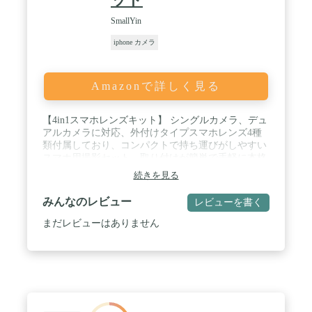
す。クリップで携帯電話の厚さに応じてレンズを調
整し、携帯には単眼鏡がしっかり固定出来ます。ま
SmallYin
た、このクリップは様々な機種に適しています。そ
iphone カメラ
して、クリップに柔らかいゴムがあり、スマホカメ
ラを傷つけることは心配ではありません。ご注意：
念のため、望遠鏡で太陽を観察出来ないようご注意
ください！子供には特に注意の必要があります。 /
Amazonで詳しく見る
【多機種対応】このズームレンズは99%のスマート
フォンと組み合わせて使用できます。スマホの端か
【4in1スマホレンズキット】 シングルカメラ、デュ
ら後ろに主カメラの絞りの距離が3センチ未満な
アルカメラに対応、外付けタイプスマホレンズ4種
ら、このレンズはお客様のスマホで使用できます。
類付属しており、コンパクトで持ち運びがしやすい
ご注意：スマホにはレンズが二つ以上ある場合は、
スマホ用撮影セット、取り付けが簡単で手軽に本格
メインカメラにレンズを取り付けてください。【ご
的な撮影ができる。スマホ用カメラレンズを活用す
注意ください！】スマホ用レンズを使用する前に、
続きを見る
れば、遠くの被写体をはっきりと撮れたり、大人数
スマホケースを取り外してください！また、iPhone
での自撮りでも見切れずに撮影できたり、ミクロの
14シリーズには対応できかねます。こスマホ取り付
みんなのレビュー
レビューを書く
世界がはっきりと撮れたり、魚眼レンズでおもしろ
け用のネジが最大3.5cm挟めるので、3.5cmのスマホ
い画面を撮ったりと写真撮影の幅が広がります。 /
に対応しません。ねじが回り難しい時、スマホケー
まだレビューはありません
【0.6倍マクロ広角2-in-1】HDマクロレンズの0.6
スを外して試してください。】
倍、マクロ撮影用のクローズアップレンズ、肉眼で
は見えないものまで撮影できる。マクロレンズで細
かい被写体を20倍に拡大し、動植物などミクロな世
界を手軽に撮影できるようにした。植物観察や食べ
物の写真撮影などに適しています。 PS:マクロレン
ズを使用する場合は、被写体から0.5 ~ 1.5cm離れて