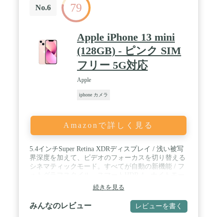
79
ください。120°広角レンズを使えば、いつもは撮れ
No.6
ない風景を撮ることができます。 / 【高品質の携帯
レンズは、使いやすい】：安価なプラスチック製で
はなく、非常に専門的なアルミ製の製品で、アルミ
Apple iPhone 13 mini
製品は耐久性があります。クリップを携帯電話のカ
(128GB) - ピンク SIM
メラに設置し、レンズと携帯電話のカメラレンズの
位置を確保します。スマートフォンのカメラを専門
フリー 5G対応
のカメラとして使います。もっと専門的な写真を撮
って、技術画像の効果を享受します。 / 【28倍HDス
Apple
マホ望遠レンズ】28×HDスマホ望遠レンズ、遠い景
色をより近づけて、クリアな写真が撮れるスマホ レ
iphone カメラ
ンズ。スマホ用望遠レンズでは、遠い景色を撮影し
ても画質が劣化することなく手軽に遠距離の被写体
を撮影できます。自然風景・子供の運動会・ライ
Amazonで詳しく見る
ブ・動物園・バードウォッチングなどのシーンに大
活躍。手ブレ防止のため望遠レンズを利用する際に
は必ず三脚を使用してください。アイキャップを付
5.4インチSuper Retina XDRディスプレイ / 浅い被写
けると単眼望遠鏡として使えます。 / 【198°鱼眼レ
界深度を加えて、ビデオのフォーカスを切り替える
ンズ】198°魚眼レンズでは面白くて一味違うユニー
シネマティックモード。すべてが自動の新機能 / フ
クな写真を撮影できます。180度以上の画角を平面
ォトグラフスタイル、スマートHDR 4、ナイトモー
に写す魚眼レンズは、魚の目で見たような遠近が強
ドに対応し、4KドルビービジョンでのHDRビデオ撮
続きを見る
調された写真を撮影可能。特徴的なゆがみによって
影ができる先進的な12MPデュアルカメラシステム
いつもと違う派手な視覚効果の写真に仕上がりま
（広角、超広角） / ナイトモードと4Kドルビービジ
みんなのレビュー
レビューを書く
す。そのほかにも、ペットの少し変わった顔を中心
ョンでのHDRビデオ撮影に対応した12MP TrueDepth
に丸く写るため鼻先が強調され、かわいらしく面白