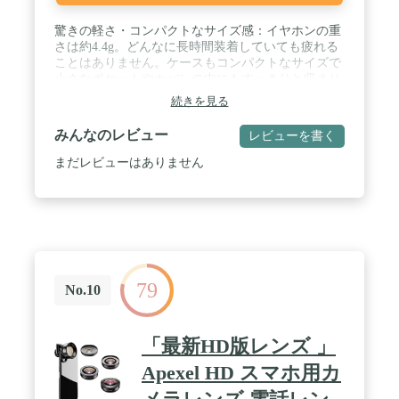
驚きの軽さ・コンパクトなサイズ感：イヤホンの重
さは約4.4g。どんなに長時間装着していても疲れる
ことはありません。ケースもコンパクトなサイズで
小さなポケットやカバンの中にもすっきりと収まり
ます。 / 洗練されたサウンドと専用アプリ対応：大
続きを見る
型の10mmドライバーを搭載でコンパクトながら、
迫力ある低音を実現します。また、22種類のプリセ
みんなのレビュー
レビューを書く
ットイコライザーからお好みのイコライザーをお楽
しみいただけます。 / クリアな音声通話：AIノイズ
まだレビューはありません
リダクション搭載。AIがあなたの音声と周辺のノイ
ズを認識し、ノイズを除去しながら人の声を大きく
伝送することで、通話相手はあなたの音声をよりク
リアに聞くことが可能です。 / 最大32時間の長時間
再生：イヤホン本体が満充電の状態で最大8時間の
音楽再生、付属の充電ケースを合わせて使えば、最
大32時間の連続再生が可能です。また10分間の充電
79
で約1時間の音楽再生が可能です。 / パッケージ内
No.10
容：本体、充電ケース、イヤーチップ5種、USB-C
& USB-A ケーブル、クイックスタートガイド、安全
マニュアル、技適マーク認証済み商品（周波数帯：
「最新HD版レンズ 」
2.40～2.48GHz）
Apexel HD スマホ用カ