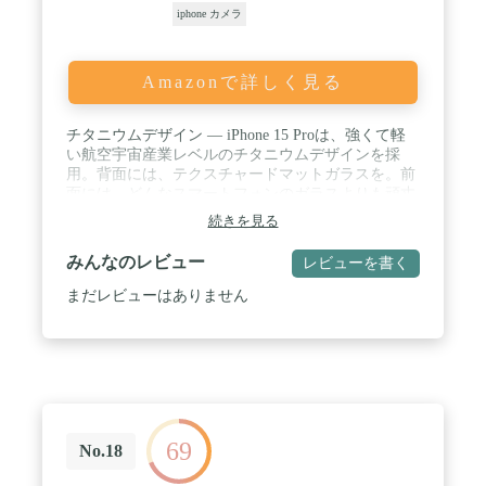
っかりと固定されます。 ポケットやハンドバッグに
iphone カメラ
簡単に収納できます。 いつでもどこでも旅行のお供
に最適。旅行やアウトドア探検に必要な道具です。
Amazonで詳しく見る
チタニウムデザイン — iPhone 15 Proは、強くて軽
い航空宇宙産業レベルのチタニウムデザインを採
用。背面には、テクスチャードマットガラスを。前
面には、どんなスマートフォンのガラスよりも頑丈
なCeramic Shieldを。防沫性能、耐水性能、防塵性能
続きを見る
も備えています。 / 先進的なディスプレイ — 6.1イ
ンチのSuper Retina XDRディスプレイはProMotionを
みんなのレビュー
レビューを書く
採用。圧倒的なグラフィックス性能が必要な時は、
120Hzまでリフレッシュレートを上げます。Dynamic
まだレビューはありません
Islandには、アラートやライブアクティビティが浮
かび上がります。常時表示ディスプレイは、最新情
報を常にロック画面上に表示。一目で確認できるの
で、タップする必要はありません。 / A17 Pro。Pro
という名のチップ — プロクラスのGPUにより、モ
バイルゲームの遊び心地が臨場感あふれるものに。
豊かな背景とリアルなキャラクターが目に飛び込み
69
ます。A17 Proは電力効率も驚異的なので、バッテ
No.18
リーを一日中使えます。プロにふさわしいパワーで