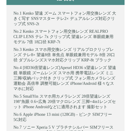
Kenko 望遠 ズーム スマートフォン用交換レンズ 大
きく写す SNSマスター テレ2× デュアルレンズ対応クリ
ップ式 SNS-2t
Kenko スマートフォン用交換レンズ REALPRO
CLIP LENS テレ 7x クリップ式 望遠レンズ 単眼鏡兼用
モデル 7倍 18口径 KRP-7t
Kenko スマホ用交換レンズ リアルプロクリップレ
ンズ テレ8× 望遠8倍 単焦点 単眼鏡兼用モデル 8倍 20口
径 ダブルレンズスマホ対応クリップ KRP-8t ブラック
[HD36倍望遠レンズ]Apexel HD36 x望遠レンズ 望遠
鏡 単眼鏡 ズームレンズ スマホ用 携帯電話レンズ ミニ
三脚/収納バック付き クリップ式 フォン用カメラレンズ
運動会 高倍率 調整可能レンズ iPhone/Android 様々なス
マホに対応
SmallYin スマホ用カメラレンズ 28倍望遠レンズ
198°魚眼 0.6×広角 20倍マクロレンズ 三脚+4in1レンズセ
ット iPhone Androidなどに適用されます 撮影セット
Apple iPhone 13 mini (128GB) - ピンク SIMフリー
5G対応
ソニー Xperia 5 V プラチナシルバー SIMフリース