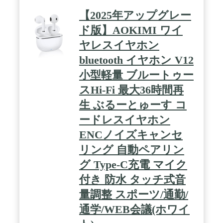
す。 / パワフルなProのカメラシステム — 7種類の
プロ用レンズで、どこまでも自由なフレーミング
【2025年アップグレー
を。48MPメインカメラは、超高解像度の写真に一
段と多くのカラーとディテールをもたらします。3
ド版】AOKIMI ワイ
倍望遠カメラを搭載したiPhone 15 Proなら、さらに
ヤレスイヤホン
遠くから、さらにシャープなクローズアップで撮影
できます。 / カスタマイズできるアクションボタン
bluetooth イヤホン V12
— アクションボタンは、よく使う機能への新しい近
道。消音モード、カメラ、ボイスメモ、ショートカ
小型軽量 ブルートゥー
ットなど、好きなアクションを設定したら、長押し
スHi-Fi 最大36時間再
するだけで起動できます。 / Proの接続機能 — 新し
いUSB-Cコネクタにより、iPhone 15 Proと同じケー
生 ぶるーとゅーす コ
ブルでMacやiPadを充電できます。USB 3に対応した
ので、データ転送速度が飛躍的に向上しました。さ
ードレスイヤホン
らに、Wi-Fi 6Eを使えば最大2倍速くファイルをダウ
ENCノイズキャンセ
ンロードできます。 / 命を守るために設計された安
全機能 — 衝突事故検出により、iPhoneが自動車で
リング 自動ペアリン
の重大な衝突事故を認識。あなたが電話をかけられ
ない場合に救助を要請します。 / 地球と、あなた
グ Type-C充電 マイク
と、みんなのために — iPhoneは、あなたが自分の
付き 防水 タッチ式音
データを管理できるようにするプライバシー保護機
能を搭載しています。環境への負荷を最小限に抑え
量調整 スポーツ/通勤/
るために、より多くの再生素材を使用。誰もが
iPhoneを一段と簡単に使えるようにする機能も内蔵
通学/WEB会議(ホワイ
しています。 / AppleCareの保証付き — すべての