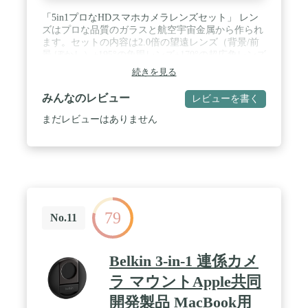
「5in1プロなHDスマホカメラレンズセット」 レン
ズはプロな品質のガラスと航空宇宙金属から作られ
ます。セットの内容は2.0倍の望遠レンズ（背景/前
景 ぼかし）+195°の魚眼レンズ+170°の超広角レンズ
（暗い目の周りの魚眼レンズがない）+110°広角レ
続きを見る
ンズ（歪みがない/暗い辺がない）+10倍のマクロレ
ンズ、ファスナー袋とクリップです。携帯電話をデ
みんなのレビュー
レビューを書く
ジタル一眼レフカメラに変えて、すぐに驚嘆させる
写真の旅と煌びやかで美しい高品質の技術のイメー
まだレビューはありません
ジを享受します。 / 「10倍マクロレンズ＆2倍望遠
レンズ」 マクロレンズは物体から0.39-1.18インチの
距離で写真を撮影できます。自然で鮮明な細部で驚
くべきクローズアップ画面をキャプチャします。2
倍の望遠レンズは、単レンズまたはデュアルレンズ
の携帯電話で被写体の2倍に近い距離にすることが
できます。シングルレンズの携帯電話で使うと、2
79
倍のレンズに相当します。二レンズ携帯の望遠側で
No.11
使う場合は、4倍レンズに相当します。 / 「110°広角
レンズ&170°超広角レンズ&195°魚眼レンズ」 広角
レンズは視野の拡大に役立ち、家族全体やチーム全
Belkin 3-in-1 連係カメ
員を撮影することができます。110°広角レンズは多
元素ガラス設計を採用して、2倍の範囲内の景物を
ラ マウントApple共同
捕獲し、歪みがない／暗いエッジがないです。170°
開発製品 MacBook用
超広角レンズは平坦な画像を提供できます。暗いエ