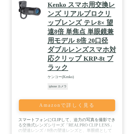
Kenko スマホ用交換レ
ンズ リアルプロクリ
ップレンズ テレ8× 望
遠8倍 単焦点 単眼鏡兼
用モデル 8倍 20口径
ダブルレンズスマホ対
応クリップ KRP-8t ブ
ラック
ケンコー(Kenko)
iphone カメラ
Amazonで詳しく見る
スマートフォンにCLIPして、迫力の写真を撮影でき
る交換式レンズシリーズ「REALPRO CLIP LENS」
の望遠レンズ / 8倍の望遠レンズと、単眼鏡として