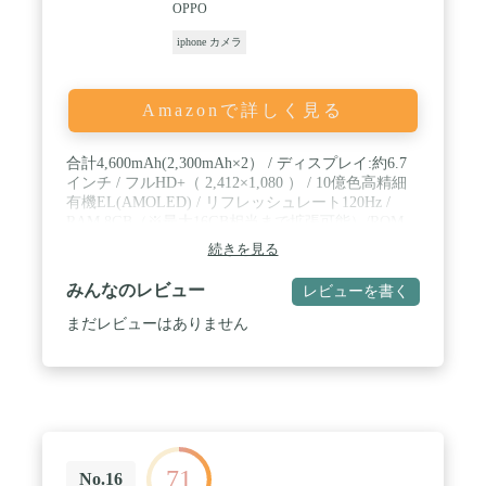
OPPO
だから、アクセサリー感覚で耳の軟骨を挟むだけ
で、耳の穴を塞がずに音楽を楽しめます。外部の音
iphone カメラ
を完全に遮断しないため、車のクラクションやアナ
ウンスなどの環境音も自然に聞き取れるので、安心
してお使いいただけます。音楽を聴きつつ家事をし
Amazonで詳しく見る
ているときでも、家族と自然なコミュニケーション
をとることができます。カナル型イヤホンの蒸れ・
痛み・かゆみ、骨伝導型や耳掛け型で起こりがちな
合計4,600mAh(2,300mAh×2） / ディスプレイ:約6.7
耳への負担、サングラスやメガネ、マスクとの干渉
インチ / フルHD+（ 2,412×1,080 ） / 10億色高精細
といった問題は発生しません。日常生活の様々なシ
有機EL(AMOLED) / リフレッシュレート120Hz /
ーンで、音楽を聴きながら快適な長時間使用が可能
RAM 8GB（※最大16GB相当まで拡張可能）/ROM
です。 / 【左右の区別がないから収納はかんたん、
256GB / CPU:QualcommSnapdragon 778 5G / オクタ
急速充電対応】イヤホン本体は左右の区別がないか
続きを見る
コアCPU：2.4GHz×4＋1.9GHz×4 / カメラ:[広角] 約
ら、充電ケースへの収納はかんたんそのもの。イヤ
5,000万画素 (F値1.8) OIS対応 [望遠] 約3,200万画素
ホンを充電ケースに収納するだけで、イヤホンの左
みんなのレビュー
レビューを書く
(F値2.0) [超広角] 約800万画素 (F値2.2 / 画角112°) イ
右チャンネルの自動切り替えが完了します。【単体
ンカメラ:約3,200万画素(F値2.4)
まだレビューはありません
6時間連続再生、急速充電対応】イヤホン本体で最
大6時間、充電ケースを含めると最大24時間の再生
が可能です※。また急速充電に対応し、わずか10分
の充電で2時間の再生が可能です。日常生活での使
用はもちろん、長距離の移動やアウトドア活動にも
適しており、急な充電切れにも安心。※再生時間は
音楽再生時の時間であり、音量、再生内容、使用環
境によって異なる場合があります。 / 【イヤーカフ
71
No.16
でも音に妥協なし、プロも太鼓判の高音質】CCイヤ