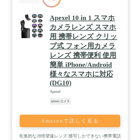
ーカフは12mmデュアルマグネット･ダイナミックド
ライバーを搭載し、パワフルで繊細なサウンドと広
がりのある音場を実現しました。シングルマグネッ
Apexel 10 in 1 スマホ
トドライバーと比べ、より強力な磁場で振動板を効
カメラレンズ スマホ
果的に駆動します。振動板の応答がより速くより正
確になり、音の歪みも軽減され、特に高音と低音の
用 携帯レンズ クリッ
表現において優れた性能を発揮します。日本のオー
ディオアワードVGP 2025では金賞・コスパ大賞を獲
プ式 フォン用カメラ
得、プロも太鼓判の音質を極上の装着感とともにお
レンズ 携帯便利 使用
届けします。 / 【マルチポイント接続、CCイヤーカ
フをより便利に】Bluetooth 6.0に対応、安定した接
簡単 iPhone/Android
続性と低遅延を実現しました。マルチポイント接続
にも対応し、PCで音楽を聞いたり、ビデオ会議の最
様々なスマホに対応
中にスマホにかかってきた着信へ応答することも簡
(DG10)
単です。 / 【専用アプリ「PeatsAudio」対応、サウ
ンドのカスタマイズも自由自在】 アプリ
Apexel
「PeatsAudio」ではイコライザーやタッチボタン設
定のほか、ファームウェアアップデートでイヤホン
iphone カメラ
を最新の状態に保つことができます。【好みに応じ
たサウンドモードを自由に選択】低音増強アルゴリ
ズムを採用、「ダイナミックEQ」をオンにする
Amazonで詳しく見る
と、より迫力のあるサウンドをお楽しみいただけま
す。さらに、新機能「ムービーモード」では、独自
のアルゴリズムで音源を処理し、まるで映画館やラ
先進的な28倍望遠レンズ:接写しかできない携帯電話
イブ会場にいるかのような、臨場感あふれる立体音