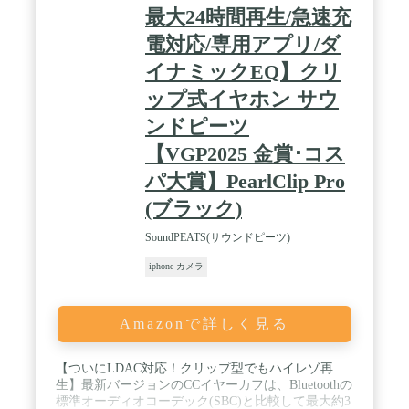
最大24時間再生/急速充
電対応/専用アプリ/ダ
イナミックEQ】クリ
ップ式イヤホン サウ
ンドピーツ
【VGP2025 金賞･コス
パ大賞】PearlClip Pro
(ブラック)
SoundPEATS(サウンドピーツ)
iphone カメラ
Amazonで詳しく見る
【ついにLDAC対応！クリップ型でもハイレゾ再
生】最新バージョンのCCイヤーカフは、Bluetoothの
標準オーディオコーデック(SBC)と比較して最大約3