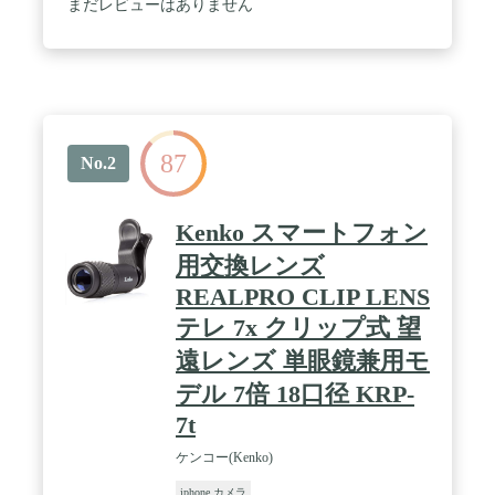
デザインのクリップを採用し、デュアルカメラの形
まだレビューはありません
状に対応しています。
87
No.2
Kenko スマートフォン
用交換レンズ
REALPRO CLIP LENS
テレ 7x クリップ式 望
遠レンズ 単眼鏡兼用モ
デル 7倍 18口径 KRP-
7t
ケンコー(Kenko)
iphone カメラ