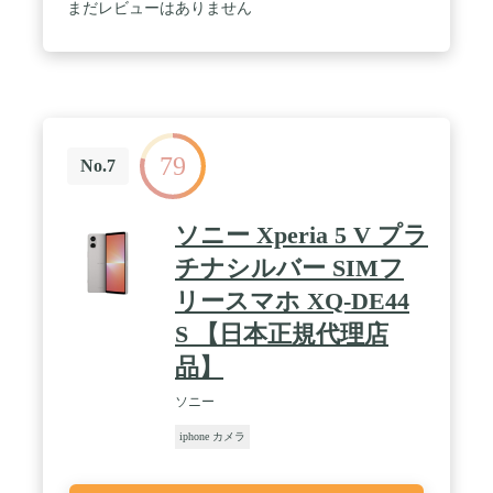
フロントカメラ / 目にも止まらぬパフォーマンスを
まだレビューはありません
い写真を撮りたいときにぴったり。
もたらすA15 Bionicチップ
79
No.7
ソニー Xperia 5 V プラ
チナシルバー SIMフ
リースマホ XQ-DE44
S 【日本正規代理店
品】
ソニー
iphone カメラ