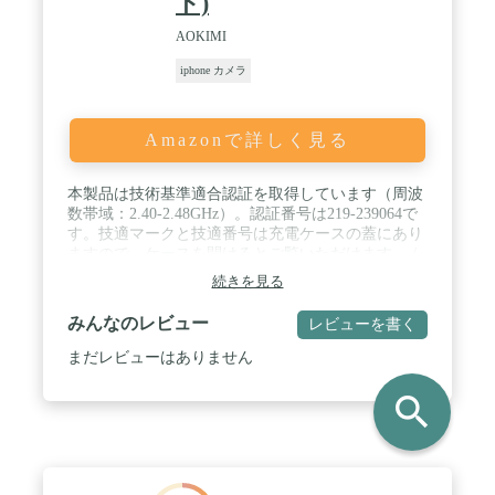
ト)
iPhoneには、製品購入後1年間のハードウェア製品限
定保証と90日間の無償テクニカルサポートがついて
AOKIMI
います。
iphone カメラ
Amazonで詳しく見る
本製品は技術基準適合認証を取得しています（周波
数帯域：2.40-2.48GHz）。認証番号は219-239064で
す。技適マークと技適番号は充電ケースの蓋にあり
ますので、ケースを開けるとご覧いただけます。 /
最新のBluetooth 5.3と高忠実な音質：このワイヤレ
続きを見る
スイヤホンは先進的なBluetooth 5.3技術とアンテナ
技術を採用し、15mのBluetooth範囲で高速かつ安定
みんなのレビュー
レビューを書く
した伝送を提供します。内蔵の高音質オーディオチ
ップが音楽の細部まで捉え、鮮明な高音と適度な低
まだレビューはありません
音のある豊かなサウンドを実現します。また、ENC
通話ノイズキャンセリング技術により、通話中の環
search
境ノイズやエコーを低減し、クリアなBluetoothイヤ
ホンのHi-Fi音質を実現します。これらの特長によ
り、ユーザーは優れた音響体験を得ることができま
す。 / 自動ペアリングとスマートタッチコントロー
ル：ワイヤレスイヤホンをマグネット充電ケースか