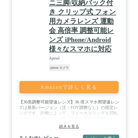
ニ三脚/収納バック付
き クリップ式 フォン
用カメラレンズ 運動
会 高倍率 調整可能レ
ンズ iPhone/Android
様々なスマホに対応
Apexel
iphone カメラ
Amazonで詳しく見る
【36倍調整可能望遠レンズ】36 倍スマホ用望遠レン
ズは最新バージョン（注：FOV調整なし）の固定レ
ンズです。距離によって、フォーカスリングを回転
させることでレンズの焦点距離を勝手に調整し、ク
リアで鮮明な画像を得ることができます。また、こ
続きを見る
の商品は普通の単眼望遠鏡として使用できるだけで
はなく、クリップで携帯用カメラレンズとして使用