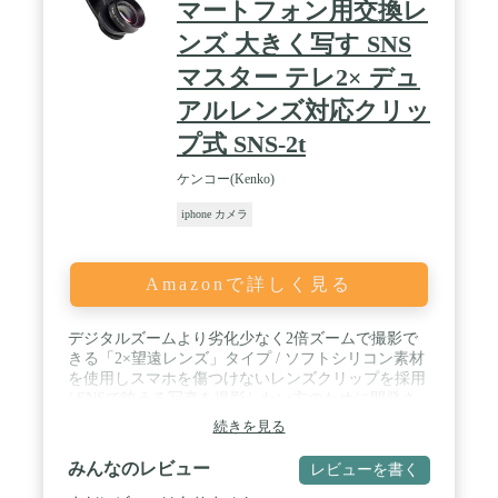
マートフォン用交換レ
ンズ 大きく写す SNS
マスター テレ2× デュ
アルレンズ対応クリッ
プ式 SNS-2t
ケンコー(Kenko)
iphone カメラ
Amazonで詳しく見る
デジタルズームより劣化少なく2倍ズームで撮影で
きる「2×望遠レンズ」タイプ / ソフトシリコン素材
を使用しスマホを傷つけないレンズクリップを採用
/ SNSで映える写真を撮影したい方のために開発さ
れたスマートフォン用レンズシリーズ / 対応デバイ
続きを見る
ス:厚さ14mmかつレンズ中心が本体の端から27mm
以下のもの / スマホに挟むだけの簡単取付。デュア
みんなのレビュー
レビューを書く
ルレンズにも対応したクリップデザイン。 / 独特な