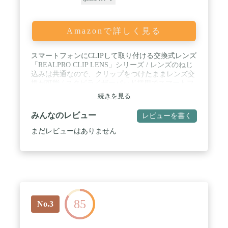
Amazonで詳しく見る
スマートフォンにCLIPして取り付ける交換式レンズ
「REALPRO CLIP LENS」シリーズ / レンズのねじ
込みは共通なので、クリップをつけたままレンズ交
換が可能 / スタビライザーパッド採用でスマートフ
ォンやタブレットなどの多様な機種に装着可能 / 7
続きを見る
倍の望遠レンズと眼視でも使える7倍単眼鏡のコン
パーチブルモデル / 光学ガラス採用で画質を追求 /
みんなのレビュー
レビューを書く
セット内容:レンズ、クリップ、チェーンストラッ
プ、ポーチ、クリーニングクロス / リアルプロクリ
まだレビューはありません
ップレンズ望遠7倍はクリップを使ってスマホにつ
けると望遠レンズ、アイカップを付けて目に当てる
と単眼鏡として使える2ウェイで使用できるレンズ
です。
85
No.3