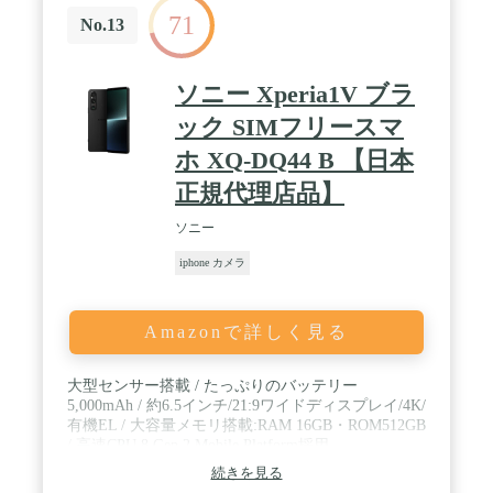
影ができます。つまり、驚くほどのディテールをと
71
らえた見事な写真が、かつてないほど簡単に撮れま
No.13
す。光学2倍望遠を使えば、完璧なクローズアップ
写真をフレームに収めることができます。 / 次世代
のポートレート — ディテールと色彩が劇的に向
ソニー Xperia1V ブラ
上。より美しいポートレートを撮れます。撮影後で
も、タップするだけで複数の被写体の間でピントを
ック SIMフリースマ
切り替えられます。 / パワフルなA16 Bionicチップ
ホ XQ-DQ44 B 【日本
— コンピュテーショナルフォトグラフィー、
Dynamic Islandのなめらかな動き、通話のための
正規代理店品】
「声を分離」機能など、先進的な機能をパワフルに
動かす超高速のチップです。しかもA16 Bionicは驚
ソニー
くほどの電力効率なので、一日中バッテリーが持続
します。 / USB-Cの接続機能 — USB-Cコネクタを搭
iphone カメラ
載。iPhone 15の充電に使うケーブルをMacやiPadに
も使えます。さらに、Apple WatchやAirPodsをiPhone
15につないで充電することもできます。 / 命を守る
Amazonで詳しく見る
ために設計された安全機能 — 衝突事故検出を搭載
したiPhoneは自動車での重大な衝突事故を認識し、
あなたが電話をかけられない場合、代わりに救助を
大型センサー搭載 / たっぷりのバッテリー
要請します。 / 地球と、あなたと、みんなのために
5,000mAh / 約6.5インチ/21:9ワイドディスプレイ/4K/
— iPhoneは、あなたが自分のデータを管理できるよ
有機EL / 大容量メモリ搭載:RAM 16GB・ROM512GB
うにするプライバシー保護機能を搭載しています。
/ 高速CPU 8 Gen 2 Mobile Platform採用
環境への負荷を最小限に抑えるために、より多くの
続きを見る
再生素材を使用。誰もがiPhoneを一段と簡単に使え