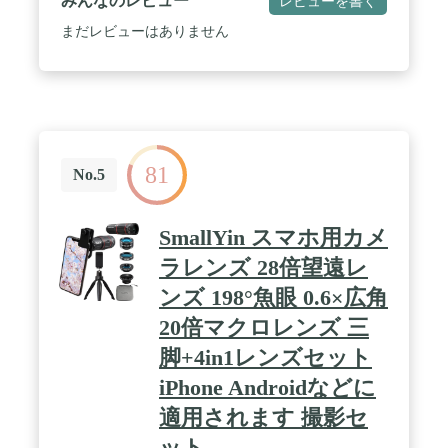
みんなのレビュー
レビューを書く
出来ます。スマホ用カメラレンズで被写体を大きく
なり、長距離からでもしっかりピントを合わせて撮
まだレビューはありません
影できます。 / 【高画質/フルカラー/暗い角なし】
人物、ペット、風景、建築物を撮影する時、ハイビ
ジョンの写真を撮ることができます。安いレンズの
ような暗い角はありません。飛行機クラスのアルミ
ニウムと高級な光学ガラスから作られ、耐久性と明
瞭度を持っています。多元素コーティングガラスの
レンズは、影、反射、レンズの眩しさ、他のアーチ
81
ファクトを最大限に減らすことができます。ミラー
No.5
レスレンズはアマチュアと写真専門家にとても似合
います。 / 【8000 mを超える距離でも観察可能】36
倍の望遠レンズは8000 m以外の物体を見ることがで
SmallYin スマホ用カメ
きます。そして、携帯電話は画質が変わらない中で
クローズアップレンズの撮影と長距離撮影ができま
ラレンズ 28倍望遠レ
す。 独立した望遠鏡として遠くのものを観察するの
ンズ 198°魚眼 0.6×広角
に役立ちます。キャンプやスポーツやゴルフ、コン
サート、旅行などの場合にとても適用です。月を観
20倍マクロレンズ 三
察したり、鳥を見たり、釣りをしたり、ハイキング
をしたりするシーンで大活躍です。 / 【スマホ用三
脚+4in1レンズセット
脚とクリップ付き】安定した撮影のために、弊社は
iPhone Androidなどに
アルミニウム合金で作られたミニ三脚を付属してい
ます。三脚が備わっていることで、遠距離撮影や長
適用されます 撮影セ
時間撮影などの場合で手振れを防止出来ます。それ
だけでなく、取り外し可能なクリップが付いていま
ット