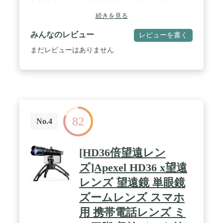
も使えるコンパーチブルモデル / クリップからレン
ズを外し、ツイストアップするだけで単眼鏡に早変
続きを見る
わり / マルチコーティングの光学レンズ採用で高画
質を実現 / ダブルレンズ対応と落下防止ネジの採用
みんなのレビュー
レビューを書く
で安定性が増した新型クリップ / スマートフォンに
取り付けてスポーツ観戦でお目当ての選手を大きく
まだレビューはありません
撮影、動物や野鳥など近づけない被写体を拡大して
撮影できます。歴史的建造物など、高い位置にある
細かな造形を捉えたり、遠くの山なども引き寄せて
撮影できます。 ■新設計のクリップはズレ防止、落
下防止設計 取付クリップの開きを防ぐ落下防止ネジ
を採用。レンズ位置を調整できる可動式リングと組
み合わさり、幅広いスマホへの対応と安定感を両立
82
しております。 ■マルチコーティングを施した光学
No.4
ガラス採用 光学ガラスにマルチコートを施し、高い
水準での画質を提供。広い視界によりほとんどのス
マホで周辺のケラレが出にくく、取り付けてすぐに
[HD36倍望遠レン
撮影に移行できます。 ■アイカップを引き出すだけ
で地上観察用の単眼鏡に! スマホから外して8倍単眼
ズ]Apexel HD36 x望遠
鏡として使用できます。ねじって繰り出すツイスト
レンズ 望遠鏡 単眼鏡
アップ式アイカップにより 接眼部を引き出すだけで
単眼鏡になるので、スマホを使いたくない場所など
ズームレンズ スマホ
でも活躍します。
用 携帯電話レンズ ミ