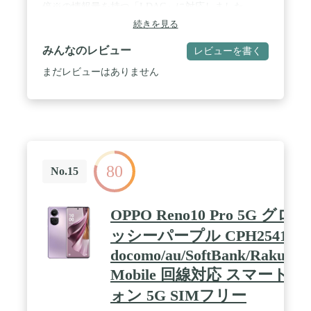
倍※の情報量を持つ「LDAC」に対応しました。
LDACに対応した端末でご利用いただくと、ハイレ
続きを見る
ゾ音源ならではの豊富な情報量を生かした高音質再
生が可能になります。本製品は日本オーディオ協会
みんなのレビュー
レビューを書く
が定めるハイレゾオーディオワイヤレス認証を取得
しています。※Bluetooth A2DPのSBC(328kbps、
まだレビューはありません
44.1kHz時)との比較。※１ Hi-ResおよびLDAC対応
はブラックとベージュのみです。※2「PeatsAudio」
アプリでマルチポイント機能をオフにすると、
LDACがご利用いただけます。※3 マルチポイント
接続中はLDACはご利用いただけません。※4 LDAC
使用時はムービーモードをご利用いただけません。
/ 【SOUNDPEATS ブランド初のCCイヤーカフ】
80
SOUNDPEATSの新しいデザインコンセプトを具現
No.15
化した、ブランド初のCCイヤーカフ型イヤホンがつ
いに登場！真珠から得たインスピレーションと最新
のテクノロジーを組み合わせ、「装着感ゼロ！」を
OPPO Reno10 Pro 5G グロ
目指しつつ、優美なシルエットを生み出しました。
C型ブリッジ部分に採用したニッケルチタン製形状
ッシーパープル CPH2541
記憶合金ワイヤーは、耐久性がありつつも高い弾力
docomo/au/SoftBank/Rakuten
性を備えるため、さまざまな耳型にぴったりフィッ
トします。しかも肌に優しい70%液体シリコンで覆
Mobile 回線対応 スマートフ
われているから装着感は抜群、ほぼ“つけてる感”が
ォン 5G SIMフリー
ありません。 / 【耳に挟むだけで聞こえる、「なが
ら聴き」体験の再定義！】イヤーカフ型のイヤホン