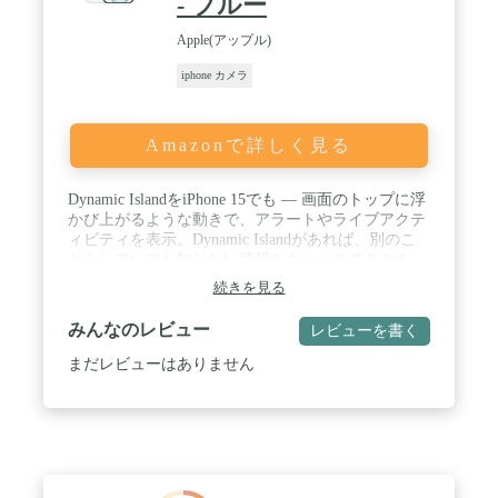
- ブルー
ることができます。 / 【対応デバイス】MacBook Air
M2 (2022)、MacBook Pro 13" M2 (2022)、MacBook
Apple(アップル)
Pro 14" (2021)、MacBook Pro 16" (2021)、MacBook
Air 13" (2020)、MacBook Air 13" M1 (2020)、
iphone カメラ
MacBook Air 13" (2018)、MacBook Pro 13" (2020)、
MacBook Pro 13" M1 (2020)、MacBook Pro 16"
(2019)、iPhone 14、iPhone 14 Pro、iPhone 14 Plus、
Amazonで詳しく見る
iPhone 14 Pro Max、iPhone 12、iPhone 12 mini、
iPhone 12 Pro、iPhone 12 Pro Max、iPhone 13、
iPhone 13 mini、iPhone 13 Pro、iPhone 13 Pro Max /
Dynamic IslandをiPhone 15でも — 画面のトップに浮
【素材】マウント本体はシリコンコーティングされ
かび上がるような動きで、アラートやライブアクテ
たポリカーボネート、柔らかいのでデバイスを傷つ
ィビティを表示。Dynamic Islandがあれば、別のこ
ける心配はありません。リングはサテン仕上げされ
とをしていても知りたい情報をキャッチできます。
たメタルでシックな雰囲気。 / 【安心と安全】安心
電話をかけてきた相手の名前、フライトの状況、ほ
続きを見る
の製品2年保証、日本語サポート対応 / iPhoneを横向
かにもいろいろ見られます。 / イノベーションが息
きまたは縦向きに切り替え可能
づくデザイン — iPhone 15 Plusは、カラーインフュ
みんなのレビュー
レビューを書く
ーズドガラスとアルミニウムを採用した美しくタフ
なボディを持ち、防沫性能、耐水性能、防塵性能を
まだレビューはありません
備えています。Ceramic Shieldの前面は、どんなスマ
ートフォンのガラスよりも頑丈です。そして、6.7イ
ンチのSuper Retina XDRディスプレイは、太陽の下
での明るさがiPhone 14と比べて最大2倍になりまし
た。 / 2倍望遠に対応した48MPメインカメラ —
48MPのメインカメラを使って、超高解像度での撮