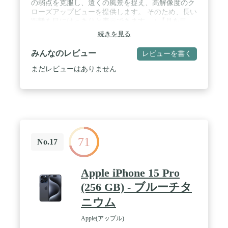
の弱点を克服し、遠くの風景を捉え、高解像度のク
響を提供します。
ローズアップビューを提供します。 そのため、長い
距離を目にはっきりと表示できます。 / 【月を目
に】当社の28倍望遠レンズは、携帯性とズーム機能
続きを見る
を組み合わせ、約8000m離れた場所に簡単に近づけ
ることができます。 基本的に、さまざまな用途(ズ
みんなのレビュー
レビューを書く
ーム写真、天体観測、鳥や動物の観察など)でしっ
かりと機能する万能ツールです。 )。 / 4K HDフル
まだレビューはありません
カラーレンズ:人、ペット、旅行の風景、風景、建築
物、自撮り写真などの素晴らしい写真を撮ることが
できます。 安価なレンズのように暗いコーナー(点
火)がありません。 エクスカーショングレードのア
ルミニウムとプレミアム光学ガラスは、耐久性と透
明度を追求して作られています。 マルチメンバーコ
ーティングガラスレンズは、ゴースト画像、反射、
71
レンズフレア、その他のアーティファクトを最小限
No.17
に抑えます。 / 【必要なものがすべて揃っています
** この望遠レンズキットには、頑丈な三脚と新しく
デザインされた携帯電話ホルダーが付属していま
Apple iPhone 15 Pro
す。 スタンドアロンの望遠鏡レンズとして遠くの物
(256 GB) - ブルーチタ
体を見たり、携帯電話に取り付けたり、三脚で安定
して素晴らしい瞬間を捉えることができます。 / ポ
ニウム
ータブルで使いやすい:高品質の高度なガラスとハウ
ジングで作られており、丈夫でポータブルで、ユニ
Apple(アップル)
バーサルな取り外し可能なクリップが携帯電話にし