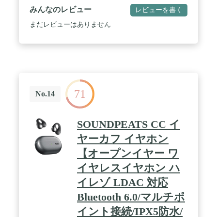
るようにする機能も内蔵しています。 / AppleCareの
みんなのレビュー
レビューを書く
保証付き — すべてのiPhoneには、製品購入後1年間
のハードウェア製品限定保証と90日間の無償テクニ
まだレビューはありません
カルサポートがついています。
71
No.14
SOUNDPEATS CC イ
ヤーカフ イヤホン
【オープンイヤー ワ
イヤレスイヤホン ハ
イレゾ LDAC 対応
Bluetooth 6.0/マルチポ
イント接続/IPX5防水/