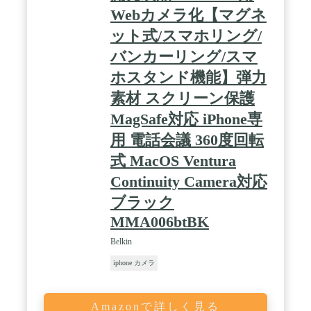
ッジがないです。195°魚眼レンズは真に迫った円形
Webカメラ化【マグネ
画像を提供できます。驚嘆させる夢まぼろしの世界
に連れて入ります。旅行の最適な選択です。 / 「使
ット式/スマホリング/
いやすく、互換性が高い」 スライド調整できるクリ
バンカーリング/スマ
ップにはソフトな滑り止めパッドがついていて、ス
マホに傷が残らないので、いろいろなタイプの携帯
ホスタンド機能】弾力
電話に適しています。例えば、
iPhone/Samsung/iPad/Androidなどのスマートフォ
素材 スクリーン保護
ン。スマホケースが薄いなら、クリップを直接使っ
MagSafe対応 iPhone専
てもいいです。 / 「完璧な包装デザイン&100%満足
のお客様保証」 ファスナー袋とシリコンカバーは旅
用 電話会議 360度回転
行に便利です。12ヶ月の保証と友好的な終身顧客サ
ービスを提供します。もし何か質問があれば、弊社
式 MacOS Ventura
で連絡してください。このレンズセットがあれば、
Continuity Camera対応
もっとプロの写真家になります。
ブラック
MMA006btBK
Belkin
iphone カメラ
Amazonで詳しく見る