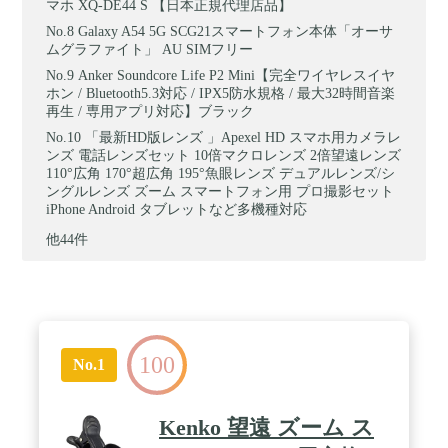
マホ XQ-DE44 S 【日本正規代理店品】
Galaxy A54 5G SCG21スマートフォン本体「オーサ
ムグラファイト」 AU SIMフリー
Anker Soundcore Life P2 Mini【完全ワイヤレスイヤ
ホン / Bluetooth5.3対応 / IPX5防水規格 / 最大32時間音楽
再生 / 専用アプリ対応】ブラック
「最新HD版レンズ 」Apexel HD スマホ用カメラレ
ンズ 電話レンズセット 10倍マクロレンズ 2倍望遠レンズ
110°広角 170°超広角 195°魚眼レンズ デュアルレンズ/シ
ングルレンズ ズーム スマートフォン用 プロ撮影セット
iPhone Android タブレットなど多機種対応
他44件
100
No.1
Kenko 望遠 ズーム ス