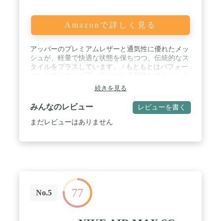
Amazonで詳しく見る
アッパーのプレミアムレザーと通気性に優れたメッ
シュが、軽量で快適な状態を保ちつつ、伝統的なス
タイルをプラスしています。 / もともとはパフォー
マンスランニング用に作られた革新的なフルレング
スのエアユニットは、控え目のプロファイルで、洗
続きを見る
練された外観を実現しており、履いてみたくなる新
しい感覚を加えています。 / フォームミッドソール
みんなのレビュー
レビューを書く
は信じられないほどソフトで、足元の反発性を生み
出します。 / ゴム製のアウトソールで耐久性とトラ
まだレビューはありません
クションが向上しています。 / かかととつま先に反
射デザインの小さな穴とブランドロゴ。
77
No.5