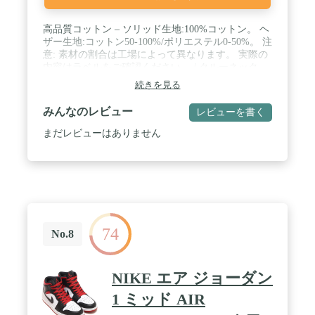
高品質コットン – ソリッド生地:100%コットン。 ヘ
ザー生地:コットン50-100%/ポリエステル0-50%。 注
意: 素材の割合は工場によって異なります。 実際の
内容はラベルをご確認ください。 / クルーネック-
定番のリブ付きクルーネックTシャツで、身体を完
続きを見る
璧にする無制限フィットを提供します。 / スタンダ
ード、クラシックなフィット - クラシックに間違い
みんなのレビュー
レビューを書く
はありません。 このベストセラー スタンダード カ
ジュアル Tシャツは、左胸にナイキのコーポレート
まだレビューはありません
スポーツウェアロゴがアクセントになっています。
/ 洗濯機と乾燥機対応 - 洗濯機と乾燥機の使用が可
能。洗濯も簡単です。
74
No.8
NIKE エア ジョーダン
1 ミッド AIR