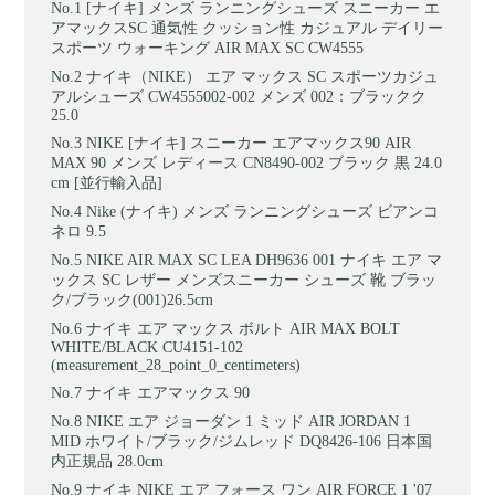
[ナイキ] メンズ ランニングシューズ スニーカー エ
アマックスSC 通気性 クッション性 カジュアル デイリー
スポーツ ウォーキング AIR MAX SC CW4555
ナイキ（NIKE） エア マックス SC スポーツカジュ
アルシューズ CW4555002-002 メンズ 002：ブラックク
25.0
NIKE [ナイキ] スニーカー エアマックス90 AIR
MAX 90 メンズ レディース CN8490-002 ブラック 黒 24.0
cm [並行輸入品]
Nike (ナイキ) メンズ ランニングシューズ ビアンコ
ネロ 9.5
NIKE AIR MAX SC LEA DH9636 001 ナイキ エア マ
ックス SC レザー メンズスニーカー シューズ 靴 ブラッ
ク/ブラック(001)26.5cm
ナイキ エア マックス ボルト AIR MAX BOLT
WHITE/BLACK CU4151-102
(measurement_28_point_0_centimeters)
ナイキ エアマックス 90
NIKE エア ジョーダン 1 ミッド AIR JORDAN 1
MID ホワイト/ブラック/ジムレッド DQ8426-106 日本国
内正規品 28.0cm
ナイキ NIKE エア フォース ワン AIR FORCE 1 '07