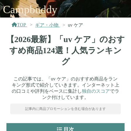
Campbuddy
TOP
ギア・小物
uv ケア
【2026最新】「uv ケア」のおす
すめ商品124選！人気ランキン
グ
この記事では、「uv ケア」のおすすめ商品をラン
キング形式で紹介していきます。インターネット上
の口コミや評判をベースに集計し
独自のスコア
でラ
ンク付けしています。
記事内に商品プロモーションを含む場合があります
目次