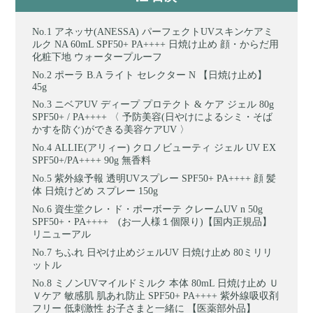
アネッサ(ANESSA) パーフェクトUVスキンケアミ
ルク NA 60mL SPF50+ PA++++ 日焼け止め 顔・からだ用
化粧下地 ウォータープルーフ
ポーラ B.A ライト セレクター N 【日焼け止め】
45g
ニベアUV ディープ プロテクト & ケア ジェル 80g
SPF50+ / PA++++ 〈 予防美容(日やけによるシミ・そば
かすを防ぐ)ができる美容ケアUV 〉
ALLIE(アリィー) クロノビューティ ジェル UV EX
SPF50+/PA++++ 90g 無香料
紫外線予報 透明UVスプレー SPF50+ PA++++ 顔 髪
体 日焼けどめ スプレー 150g
資生堂クレ・ド・ポーボーテ クレームUV n 50g
SPF50+・PA++++ (お一人様１個限り)【国内正規品】
リニューアル
ちふれ 日やけ止めジェルUV 日焼け止め 80ミリリ
ットル
ミノンUVマイルドミルク 本体 80mL 日焼け止め Ｕ
Ｖケア 敏感肌 肌あれ防止 SPF50+ PA++++ 紫外線吸収剤
フリー 低刺激性 お子さまと一緒に 【医薬部外品】