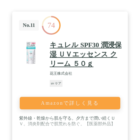
74
No.11
キュレル SPF30 潤浸保
湿 ＵＶエッセンス ク
リーム ５０ｇ
花王株式会社
uv ケア
Amazonで詳しく見る
紫外線・乾燥から肌を守る。夕方まで潤い続くＵ
Ｖ。消炎剤配合で肌荒れを防ぐ。【医薬部外品】