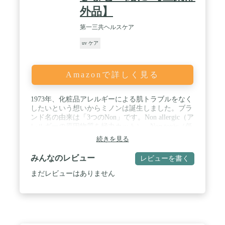
外品】
第一三共ヘルスケア
uv ケア
Amazonで詳しく見る
1973年、化粧品アレルギーによる肌トラブルをなく
したいという想いからミノンは誕生しました。ブラ
ンド名の由来は「3つのNon」です。Non allergic（ア
レルギーの原因物質を極力カット）、Non toxic（低
刺激性／低毒性）、Non alkaline（弱酸性／アルカリ
続きを見る
性でない） 開発当時から目指している"3つのこだわ
り"で、ミノンは赤ちゃんから高齢の方までお使い
みんなのレビュー
レビューを書く
いただけるために、今もこの考え方を守ったものづ
くりを続けています。 / ミノンUVマイルドミルクは
まだレビューはありません
汗・水につよく、全身に使えるウォータープルー
フ。さらっとべたつかず、紫外線を防いでうるおう
独自処方。親子で同じ日焼け止めを使用したい方
や、UVカット効果が高い日焼け止めをお探しの方
へ / 【商品特徴】「SPF50+」「PA++++」「紫外線