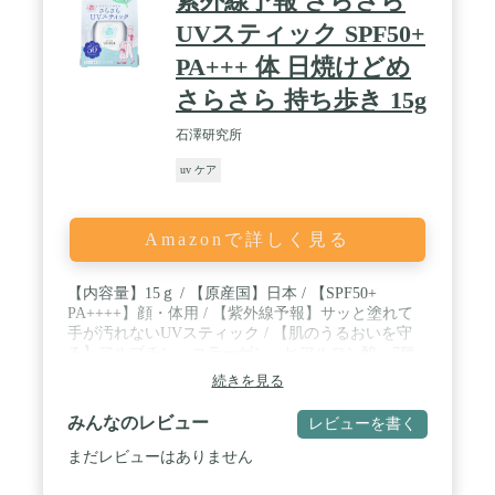
紫外線予報 さらさら
いるシリコーン油のひとつ）フリーと環境に配慮し
た設計です。 / 紫外線だけではなく、大気中の微粒
UVスティック SPF50+
子（花粉・PM2.5・ちり・ほこり）までブロック。 /
PA+++ 体 日焼けどめ
アレルギーテスト済み。着色料・パラベン（防腐
剤）フリー。ニキビのもとになりにくい処方 （すべ
さらさら 持ち歩き 15g
てのかたにアレルギーが起きない、ニキビのもとが
できないというわけではありません）。
石澤研究所
uv ケア
Amazonで詳しく見る
【内容量】15ｇ / 【原産国】日本 / 【SPF50+
PA++++】顔・体用 / 【紫外線予報】サッと塗れて
手が汚れないUVスティック / 【肌のうるおいを守
る】アルブチン・コラーゲン・ヒアルロン酸・7種
の植物エキス配合
続きを見る
みんなのレビュー
レビューを書く
まだレビューはありません