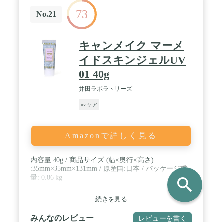
73
No.21
キャンメイク マーメ
イドスキンジェルUV
01 40g
井田ラボラトリーズ
uv ケア
Amazonで詳しく見る
内容量:40g / 商品サイズ (幅×奥行×高さ)
:35mm×35mm×131mm / 原産国:日本 / パッケージ重
量: 0.06 kg
search
続きを見る
みんなのレビュー
レビューを書く