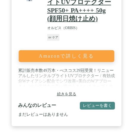
イトUVプロテクター
SPF50+ PA++++ 50g
(顔用日焼け止め)
オルビス（ORBIS）
uv ケア
Amazonで詳しく見る
累計販売本数49万本・べスコス29冠受賞！リニュー
アルしたリンクルブライトUVプロテクター / 有効成
分Wナイアシン配合でシワ改善×美白のWアプロー
チ！ / 水分保持力の高い膜でうるおいをキープ！大
気中のちり・ホコリ、ブルーライトなど様々な外敵
続きを見る
から肌を守るマルチ機能の成分・技術を採用 / べた
つき・きしみ感のないテクスチャー！コクを感じる
みんなのレビュー
レビューを書く
保湿クリームのような肌触りで、ふっくらとやわら
かなハリ感のある後肌に / 【使用目安量】全顔に使
まだレビューはありません
用の場合、大きめパール1粒大をご使用ください