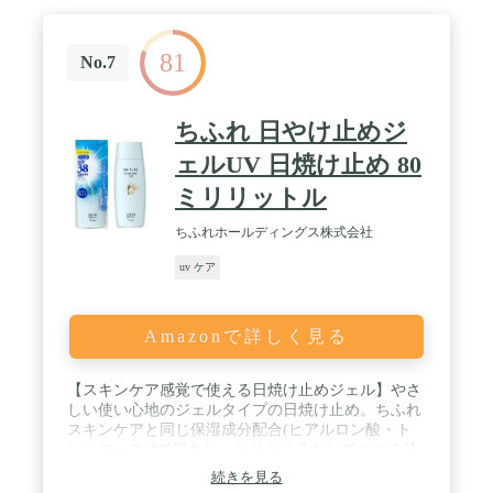
81
No.7
ちふれ 日やけ止めジ
ェルUV 日焼け止め 80
ミリリットル
ちふれホールディングス株式会社
uv ケア
Amazonで詳しく見る
【スキンケア感覚で使える日焼け止めジェル】やさ
しい使い心地のジェルタイプの日焼け止め。ちふれ
スキンケアと同じ保湿成分配合(ヒアルロン酸・ト
レハロース)*で肌をしっとりとうるおいでつつみ込
み、紫外線や乾燥から守ります。伸びがいいミルキ
続きを見る
ージェルがするんと肌になじみ、つけたてでもベタ