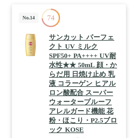
74
No.14
サンカット パーフェ
クト UV ミルク
SPF50+ PA++++ UV耐
水性★★ 50mL 顔・か
らだ用 日焼け止め 乳
液 コラーゲン ヒアル
ロン酸配合 スーパー
ウォータープルーフ
アレルガード機能 花
粉・ほこり・P2.5ブロ
ック KOSE