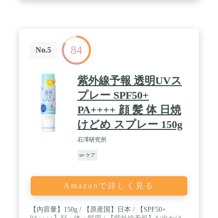
84
No.5
紫外線予報 透明UVス
プレー SPF50+
PA++++ 顔 髪 体 日焼
けどめ スプレー 150g
石澤研究所
uv ケア
Amazonで詳しく見る
【内容量】150g / 【原産国】日本 / 【SPF50+