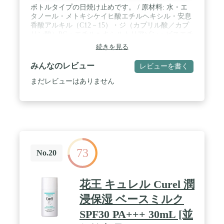
ボトルタイプの日焼け止めです。 / 原材料: 水・エ
タノール・メトキシケイヒ酸エチルヘキシル・安息
香酸アルキル（C12－15）・ジ（カプリル酸／カプ
リン酸）PG・エチルヘキシルトリアゾン・ビスエチ
ルヘキシルオキシフェノールメトキシフェニルトリ
続きを見る
アジン・ジエチルアミノヒドロキシベンゾイル安息
香酸ヘキシル・BG・シリカ・イソドデカン・
みんなのレビュー
レビューを書く
DPG・カミツレ花エキス・セージ葉エキス・ヒアル
ロン酸Na・ホホバ種子油・加水分解コラーゲン・
まだレビューはありません
BHT・PEG－10水添ヒマシ油・TEA・（アクリレー
ツ／アクリル酸アルキル（C10－30））クロスポリ
マー・（アクリレーツ／メタクリル酸ベヘネス－
25）コポリマー・（アクリロイルジメチルタウリン
アンモニウム／メタクリル酸ベヘネス－25）クロス
ポリマー・（ジメチコン／フェニルビニルジメチコ
ン）クロスポリマー・カルボマー・キサンタンガ
73
ム・ジフェニルシロキシフェニルトリメチコン・ス
No.20
テアリン酸イヌリン・ステアリン酸ポリグリセリル
－10・トリメチルシロキシケイ酸・ポリシリコーン
－15・ラウロイルグルタミン酸Na・フェノキシエタ
花王 キュレル Curel 潤
ノール / 商品サイズ (高さ×奥行×幅):
28mm×95mm×190mm / ブラント名: サンカット
浸保湿 ベースミルク
SPF30 PA+++ 30mL [並