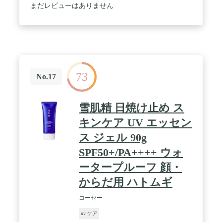
まだレビューはありません
73
No.17
雪肌精 日焼け止め ス
キンケア UV エッセン
ス ジェル 90g
SPF50+/PA++++ ウォ
ータープルーフ 顔・
からだ用 ハトムギ
コーセー
uv ケア