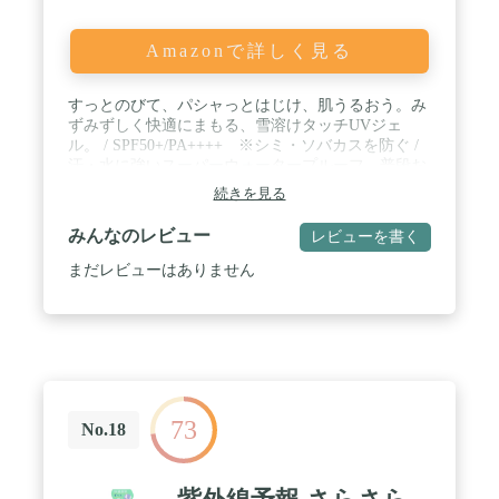
Amazonで詳しく見る
すっとのびて、パシャっとはじけ、肌うるおう。み
ずみずしく快適にまもる、雪溶けタッチUVジェ
ル。 / SPF50+/PA++++ ※シミ・ソバカスを防ぐ /
汗・水に強いスーパーウォータープルーフ。普段お
使いの洗顔料やボディソープで落とせます。 / 顔・
続きを見る
からだ用。化粧下地としてもお使いいただけます。
/ 【みずみずしさを極めた、ストレス感ゼロの使用
みんなのレビュー
レビューを書く
感】水分を抱えこむ柔軟なポリマーをコーセー初採
用。べたつきも負担感も感じさせない軽やかな薄膜
まだレビューはありません
が、みずみずしく肌を紫外線からまもります。 /
【3種のハトムギ配合でうるおいに満ちた透明素肌
へ】国産ハトムギエキス、ハトムギ発酵エキス、ハ
トムギ水の３種のハトムギが、肌にうるおいを与え
透明感のある美しい素肌へと導きます。 / 【素肌を
美しく魅せる、透明感ヴェール】透明感パウダー配
合により、ぬった直後から明るく透き通るような印
73
象へ。 / 【海の環境に配慮した処方】雪肌精オリジ
No.18
ナルの環境配慮処方「サンゴフレンドリー処方」を
引き続き採用。その他にも、OMC( 一部の地域で規
制されている紫外線吸収剤）、D5(EUで規制されて