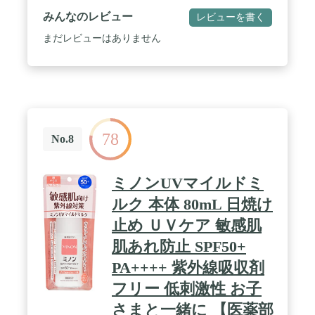
つかないさらっとした使い心地です。<br>*全ての
みんなのレビュー
レビューを書く
スキンケアに配合しているわけではありません。 /
【化粧下地としても使える】顔・ボディ用(全身
まだレビューはありません
用)。メイクアップベースとしても使用可能です。 /
【おすすめの利用シーン】日常生活での生活紫外線
防止から、屋外へのお出かけや軽いレジャー・スポ
ーツにもおすすめです。 / 【UVカット効果】
SPF38・PA+++ / 石鹸で落とせるタイプ
78
No.8
ミノンUVマイルドミ
ルク 本体 80mL 日焼け
止め ＵＶケア 敏感肌
肌あれ防止 SPF50+
PA++++ 紫外線吸収剤
フリー 低刺激性 お子
さまと一緒に 【医薬部