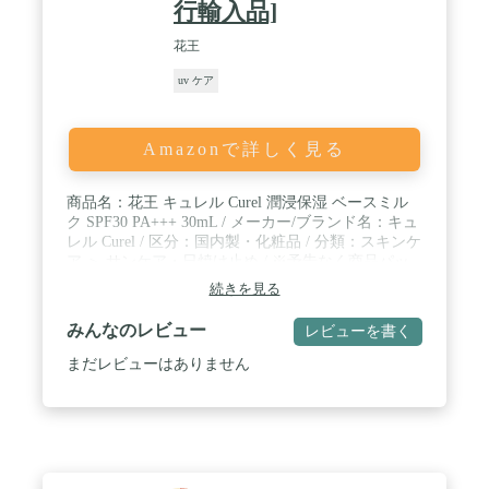
行輸入品]
花王
uv ケア
Amazonで詳しく見る
商品名：花王 キュレル Curel 潤浸保湿 ベースミル
ク SPF30 PA+++ 30mL / メーカー/ブランド名：キュ
レル Curel / 区分：国内製・化粧品 / 分類：スキンケ
ア ＞ サンケア・日焼け止め / ※予告なく商品パッ
ケージが変更となる場合があり、掲載画像と異なる
続きを見る
事がございます。予めご了承下さいませ。
みんなのレビュー
レビューを書く
まだレビューはありません