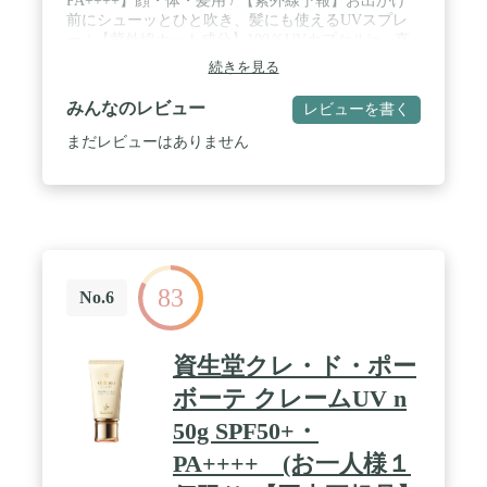
PA++++】顔・体・髪用 / 【紫外線予報】お出かけ
前にシューッとひと吹き、髪にも使えるUVスプレ
ー / 【紫外線カット成分】100％UVカプセルin、直
接肌に触れません
続きを見る
みんなのレビュー
レビューを書く
まだレビューはありません
83
No.6
資生堂クレ・ド・ポー
ボーテ クレームUV n
50g SPF50+・
PA++++ (お一人様１