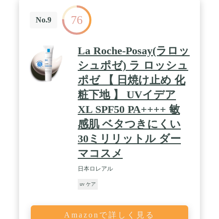
吸収剤フリー」「パラベンフリー・アルコールフリ
ー」「低刺激性」「無香料」「無着色」／汗・水に
76
つよいウォータープルーフ／顔にもからだにも使え
No.9
て、さらっとべたつかない／お子さまと一緒につか
える低刺激性処方。 / 【有効成分】グリチルリチン
酸2K 【効能】肌あれ・あれ性、皮膚の乾燥を防
La Roche-Posay(ラロッ
ぐ、日やけ・雪やけ後のほてりを防ぐ、皮膚にうる
おいを与える、皮膚を保護する、にきびを防ぎま
シュポゼ) ラ ロッシュ
す。 / アレルギーテスト済み（すべての方にアレル
ポゼ 【 日焼け止め 化
ギーが起こらないというわけではありません） 【内
容量】 80mL 【原産国】 日本 【香り】 無香料 【肌
粧下地 】 UVイデア
質】 敏感肌・乾燥肌
XL SPF50 PA++++ 敏
感肌 ベタつきにくい
30ミリリットル ダー
マコスメ
日本ロレアル
uv ケア
Amazonで詳しく見る