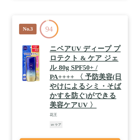
94
No.3
ニベアUV ディープ プ
ロテクト & ケア ジェ
ル 80g SPF50+ /
PA++++ 〈 予防美容(日
やけによるシミ・そば
かすを防ぐ)ができる
美容ケアUV 〉
花王
uv ケア