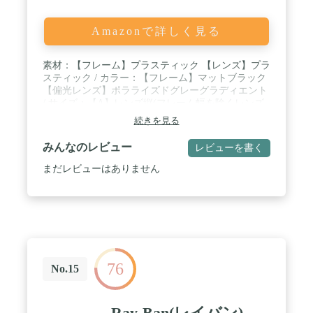
保証書が付属します。付属品の仕様は予告なく変更
になる場合がございます。
Amazonで詳しく見る
素材：【フレーム】プラスティック 【レンズ】プラ
スティック / カラー：【フレーム】マットブラック
【偏光レンズ】ポラライズドグレーグラディエント
/ サイズ：【A】レンズ縦(フレーム幅を除くレンズ
の直線距離)約42mm 【B】レンズ横(フレーム幅を除
続きを見る
くレンズの直線距離)約55mm 【C】鼻幅(左右の鼻盛
上部の直線距離)約16mm 【D】サイドテンプル(サ
みんなのレビュー
レビューを書く
イドテンプルの全長距離)約135mm 【E】フレーム
幅(蝶番から蝶番の直線距離)約123mm / 付属品：レ
まだレビューはありません
イバン専用サングラスケース、クロス、ルックスオ
ティカジャパン保証書
76
No.15
Ray-Ban(レイバン)