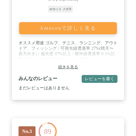
uvカット メガネ
Amazonで詳しく見る
オススメ用途 ゴルフ、テニス、ランニング、アウト
ドア、フィッシング / 可視光線透過率 27%(晴天〜
曇天向き) / 偏光度 97%以上 / 紫外線透過率 0.1%以
下(UVカット99.9%以上) / セット内容 セミハードケ
ース、取扱説明書 / サイズ(フロント外寸)高さ4.1cm
続きを見る
横幅13.8cm / 重さ21g
みんなのレビュー
レビューを書く
まだレビューはありません
89
No.3