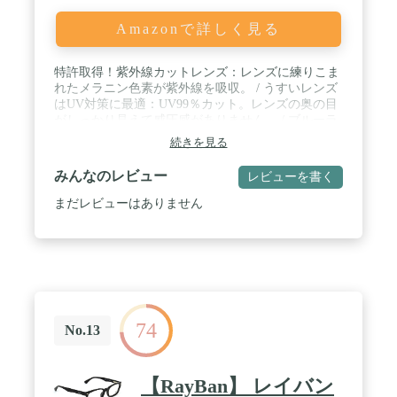
Amazonで詳しく見る
特許取得！紫外線カットレンズ：レンズに練りこま
れたメラニン色素が紫外線を吸収。 / うすいレンズ
はUV対策に最適：UV99％カット。レンズの奥の目
がしっかり見えて威圧感がありません。 / ブルーラ
イトカットで見る物がくっきり：散乱しやすいブル
続きを見る
ーライトをカットすることで視界がより鮮明に。 /
顔を広くカバーできるボストンシェイプはまぶしさ
みんなのレビュー
レビューを書く
と紫外線ケアに最適
まだレビューはありません
74
No.13
【RayBan】 レイバン