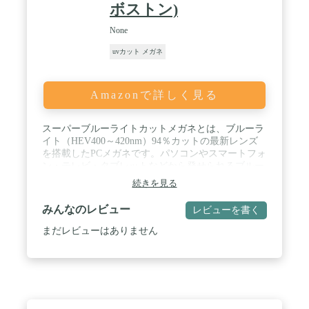
ボストン)
None
uvカット メガネ
Amazonで詳しく見る
スーパーブルーライトカットメガネとは、ブルーラ
イト（HEV400～420nm）94％カットの最新レンズ
を搭載したPCメガネです。パソコンやスマートフォ
ン・テレビ・タブレットなどから発せられるブルー
ライト（HEV400～420nm）を約94%カット。新基準
続きを見る
の紫外線吸収材を使用しているため、従来のブルー
ライトカットコーティングをはるかに超えた性能で
みんなのレビュー
レビューを書く
す。また、眼疾患の元となるルテインの損傷を防
ぎ、酸化ストレスを軽減。サプリメントを摂取する
まだレビューはありません
ように、気軽に目の健康を保つ効果が期待できま
す。ブルーライトだけでなく、紫外線からも目を守
ります。UV99.9%カットなので、無色透明なサング
ラスとしてもお使いいただけます。その性能は、メ
ガネの聖地・福井県鯖江市にある世界で唯一の眼鏡
と普及光学器専門の第三者機関、一般財団法人日本