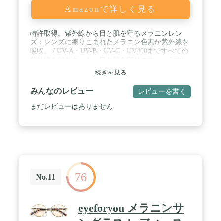
Amazonで詳しく見る
特許取得。紫外線から目と肌を守るメラニンレン
ズ：レンズに練りこまれたメラニン色素が紫外線を
吸収。 / UV-A・UV-B・UV-C・UV400まですべての
紫外線を99％カット。目と肌を守ります。 / うすい
レンズはUV対策に最適：透明レンズでもUV99％カ
続きを見る
ット。レンズの奥の目がしっかり見えてサングラス
特有の威圧感がありません。 / ブルーライトカット
みんなのレビュー
レビューを書く
で見る物がくっきり：散乱しやすいブルーライトを
カットすることで視界がより鮮明に。パソコンやス
まだレビューはありません
マートフォンのブルーライトケア、夜間運転での
LEDライトまで、刺激の強い光から目を守ります。
/ 肌触りのやさしい天然素材アセテート製フレー
ム。鼻パッドはまつ毛がレンズにあたりにくい設計
で快適にかけられます。レンズシェイプはお洒落な
ボストンタイプ
76
No.11
eyeforyou メラニンサ