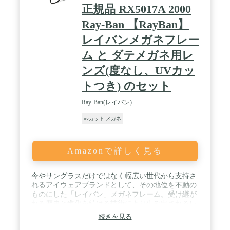
正規品 RX5017A 2000
Ray-Ban 【RayBan】
レイバンメガネフレー
ム と ダテメガネ用レ
ンズ(度なし、UVカッ
トつき) のセット
Ray-Ban(レイバン)
uvカット メガネ
Amazonで詳しく見る
今やサングラスだけではなく幅広い世代から支持さ
れるアイウェアブランドとして、その地位を不動の
ものにした「レイバン」メガネフレーム。受け継が
れる歴史と進化を続ける技術により生み出されるレ
イバンフレームのたしかな品質とデザインは人々の
続きを見る
心を魅了してやみません。 / 引き締まったデザイン