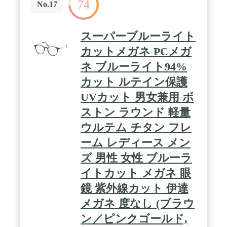
74
本以上の実績。これから花粉防止眼鏡は信頼『ＪＡ
No.17
ＰＯＣ認証』の名古屋眼鏡スカッシーを。消費者満
足度 96.8％！ サイズ・色バリエーション豊富に準
備。ベストサイズ＆カラーを見つけてください。 /
スーパーブルーライト
サイズの目安・・・こめかみからこめかみまでの長
さを基準にしてください。詳細はサブ画像をご覧く
カットメガネ PCメガ
ださい。KIDS・・・11.8cm。Small・・・12.5cm。
ネ ブルーライト94%
Regular・・・13.3cm。WIDE・・・14.5cm
カット ルテイン保護
UVカット 男女兼用 ボ
ストン ラウンド 軽量
ウルテム チタン フレ
ーム レディース メン
ズ 男性 女性 ブルーラ
イトカット メガネ 眼
鏡 紫外線カット 伊達
メガネ 度なし (ブラウ
ン／ピンクゴールド,