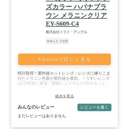
ズカラー ハバナブラ
ウン メラニンクリア
EY-S609-C4
株式会社トライ・アングル
uvカット メガネ
Amazonで詳しく見る
特許取得！紫外線カットレンズ：レンズに練りこま
れたメラニン色素が紫外線を吸収。 / うすいレンズ
はUV対策に最適：透明レンズでもUV99％カット。
レンズの奥の目がしっかり見えて威圧感がありませ
ん。 / ブルーライトカットで見る物がくっきり：散
続きを見る
乱しやすいブルーライトをカットすることで視界が
より鮮明に。 / 肌触りのやさしい天然素材アセテー
みんなのレビュー
レビューを書く
ト製フレーム。レンズシェイプはお洒落なボストン
タイプ
まだレビューはありません