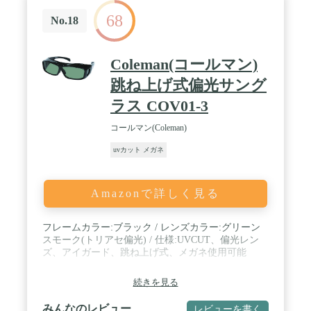
眼鏡普及光学器検査協会にて 試験検査済みです。目
68
に優しい高性能メガネです。 / フレームは、フロン
No.18
トに超軽量樹脂ウルテム素材、テンプルにチタンを
使用しています。ウルテムは、宇宙船や航空機の部
品、医療器具や幼児の食器にも使用されている安全
Coleman(コールマン)
性に優れた素材です。【耐久性】【耐熱性】【柔軟
性】を備えており、驚くほど軽いのが特徴です。チ
跳ね上げ式偏光サング
タンは、軽量で汗に強く腐食しにくい金属です。異
ラス COV01-3
素材使いがおしゃれで、高級感のあるシックなデザ
インです。鼻パッド付きなのでズレにくく、長時間
コールマン(Coleman)
快適にお掛けいただけます。 / 大量生産品と違い、
当店（日本）で1本1本加工しております。メガネ屋
uvカット メガネ
として長年培った技術で、お客様にご満足いただけ
るよう努めています。※フレームは韓国製です。 /
メガネケース、メガネ拭きが付属しております。 /
Amazonで詳しく見る
【レンズ幅】47mm【鼻幅】20㎜【テンプル】
135mm【上下幅】43mm【フレーム幅】138mm
フレームカラー:ブラック / レンズカラー:グリーン
スモーク(トリアセ偏光) / 仕様:UVCUT、偏光レン
ズ、アイガード、跳ね上げ式、メガネ使用可能
続きを見る
みんなのレビュー
レビューを書く