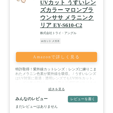
UVカット うすいレン
ズカラー マロンブラ
ウンササ メラニンク
リア EY-S610-C2
株式会社トライ・アングル
uvカット メガネ
Amazonで詳しく見る
特許取得！紫外線カットレンズ：レンズに練りこま
れたメラニン色素が紫外線を吸収。 / うすいレンズ
はUV対策に最適：透明レンズでもUV99％カット。
レンズの奥の目がしっかり見えて威圧感がありませ
ん。 / ブルーライトカットで見る物がくっきり：散
続きを見る
乱しやすいブルーライトをカットすることで視界が
より鮮明に。 / 顔を広くカバーできるボストンシェ
みんなのレビュー
レビューを書く
イプはまぶしさと紫外線ケアに最適
まだレビューはありません