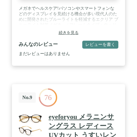
メガネでヘルスケア!パソコンやスマートフォンな
どのディスプレイを見続ける機会が多い現代人のた
めに開発されたブルーライトを軽減するエクリア ブ
ルーライト対策メガネ。 / フレームタイプ：ウェリ
ントン、レンズカラー：ブラウン / サイズ：52□16-
続きを見る
140、重量：20g / 可視光線透過率：80% / ブルーラ
イトカット率：55% / 紫外線透過率：1.0%以下 / 内
みんなのレビュー
レビューを書く
容物：眼鏡、収納袋
まだレビューはありません
76
No.9
eyeforyou メラニンサ
ングラス レディース
UVカット うすいレン