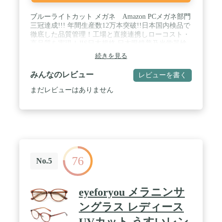
ブルーライトカット メガネ Amazon PCメガネ部門
三冠達成!!! 年間生産数12万本突破!!日本国内検品で
徹底した品質管理！工場と直接連携しローコスト・
高品質を実現！JIS日本規格 日本眼鏡普及光学器検
査協会にて検査済み! / 【超軽量フレームTR90】軽
続きを見る
量で弾力性に富んだ人気のフレーム素材の一つであ
るTR90を採用しました。 メガネをかけているのを
みんなのレビュー
レビューを書く
忘れてしまうくらいの掛け心地と、顔の形・幅に合
わせてしなやかに優しくフィットするので、頭部へ
まだレビューはありません
の締め付けを与えずで長時間の着用でもストレスフ
リー。 / 【あらゆるシーンで活躍】PCメガネ・サン
グラス・だてめがね、度なしのブルーライトカット
メガネは様々な用途で活躍します。ゲーミングメガ
ネ、スマホ、パソコン用、テレビ、室内だけでな
く、レジャー、ドライブなど屋外での紫外線対策と
してもお使いいただけます。 / 【人気定番のウェリ
76
ントン】普段使いからビジネスシーンまで。 顔の形
No.5
を選ばず、フェイスラインをスタイリッシュに引き
締める効果があり、人気のデザインとなっておりま
す。 メンズ・レディースともに馴染みやすいデザイ
eyeforyou メラニンサ
ンとなっております。 / 【充実の付属品】PC用メガ
ネ本体・メガネケース・メガネクロス・ブルーライ
ングラス レディース
トテストキット
UVカット うすいレン