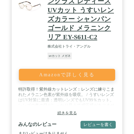
ングラス レディース
UVカット うすいレン
ズカラー シャンパン
ゴールド メラニンク
リア EY-S611-C2
株式会社トライ・アングル
uvカット メガネ
Amazonで詳しく見る
特許取得！紫外線カットレンズ：レンズに練りこま
れたメラニン色素が紫外線を吸収。 / うすいレンズ
はUV対策に最適：透明レンズでもUV99％カット。
レンズの奥の目がしっかり見えて威圧感がありませ
ん。 / ブルーライトカットで見る物がくっきり：散
続きを見る
乱しやすいブルーライトをカットすることで視界が
より鮮明に。 / おしゃれで女性的な印象に：メガネ
みんなのレビュー
レビューを書く
の前枠はやさしい印象でかけられるオーバルシェイ
プ。 / 自然由来のやさしい生地：上質なアセテート
まだレビューはありません