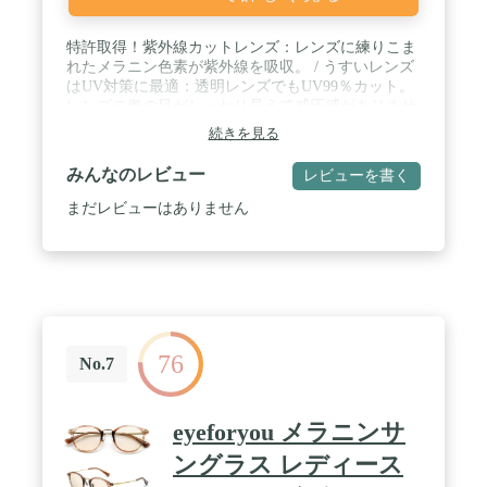
特許取得！紫外線カットレンズ：レンズに練りこま
れたメラニン色素が紫外線を吸収。 / うすいレンズ
はUV対策に最適：透明レンズでもUV99％カット。
レンズの奥の目がしっかり見えて威圧感がありませ
ん。 / ブルーライトカットで見る物がくっきり：散
続きを見る
乱しやすいブルーライトをカットすることで視界が
より鮮明に。 / おしゃれで女性的な印象に：メガネ
みんなのレビュー
レビューを書く
の前枠はやさしい印象でかけられるオーバルシェイ
プ。 / 自然由来のやさしい生地：上質なアセテート
まだレビューはありません
生地から削り出されたメガネフレームは肌あたりが
やさしく快適。
76
No.7
eyeforyou メラニンサ
ングラス レディース