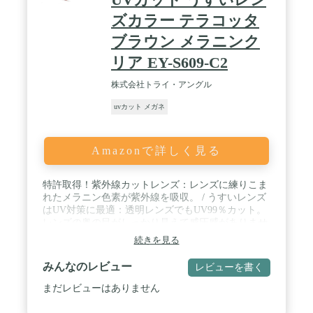
ズカラー テラコッタ
ブラウン メラニンク
リア EY-S609-C2
株式会社トライ・アングル
uvカット メガネ
Amazonで詳しく見る
特許取得！紫外線カットレンズ：レンズに練りこま
れたメラニン色素が紫外線を吸収。 / うすいレンズ
はUV対策に最適：透明レンズでもUV99％カット。
レンズの奥の目がしっかり見えて威圧感がありませ
ん。 / ブルーライトカットで見る物がくっきり：散
続きを見る
乱しやすいブルーライトをカットすることで視界が
より鮮明に。 / 肌触りのやさしい天然素材アセテー
みんなのレビュー
レビューを書く
ト製フレーム。レンズシェイプはお洒落なボストン
タイプ
まだレビューはありません