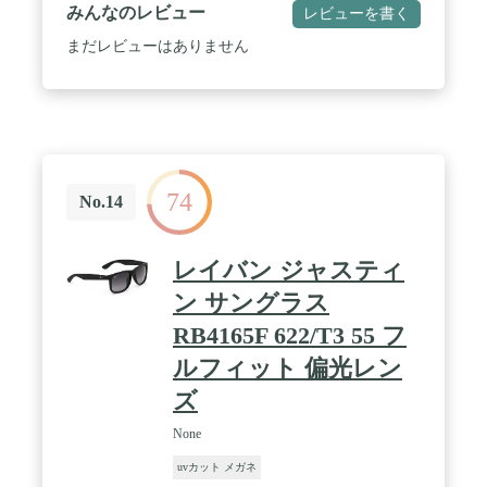
と、スタイリッシュな雰囲気がたまらない
みんなのレビュー
レビューを書く
RX5017A。サイドを飾るトレードマークはこのモデ
ルにだけ使われるオリジナルのもの。バネ丁番を採
まだレビューはありません
用した柔らかい掛け心地は装用感への配慮はもちろ
んですが、フレームに負荷がかかりにくく耐久性に
も優れています。アジア人向けに改良した快適な掛
け心地のアジアンフィットモデル！※レイバンフレ
ームの商品名はすべて「RX」から始まります。
（例：RX5250） お届けした商品のビニール袋等に
添付されているバーコードシールにも「RX」から
74
始まる商品名が記載されています。レイバンフレー
No.14
ムに限らず、一般的に度数付きに対応する商品は
「RX」の付く名称が多いようです。（オークリ
ー、アディダス等） ですが、商品のテンプルにはサ
レイバン ジャスティ
ングラスと同様にレイバンの頭文字である「RB」か
ら始まるプリント（刻印）が施されています。
ン サングラス
（例：RB5250） 間違い等ではございませんので、
RB4165F 622/T3 55 フ
どうぞ、ご安心くださいますようお願いいたしま
す。 / 【サイズについて】レンズの横幅52mm、レ
ルフィット 偏光レン
ンズの縦幅30mm、全体の横幅137mm、全体の縦幅
35mm、フレームPD71mm、メーカー公表サイズ
ズ
52□19-135 【カラーについて】フレームカラー：
ブラック、レンズ：『ダテメガネ用レンズ(度な
None
し、UVカットつき)』です。紫外線カット率：99%
uvカット メガネ
以上、可視光線透過率：約99% ミラリジャパンの