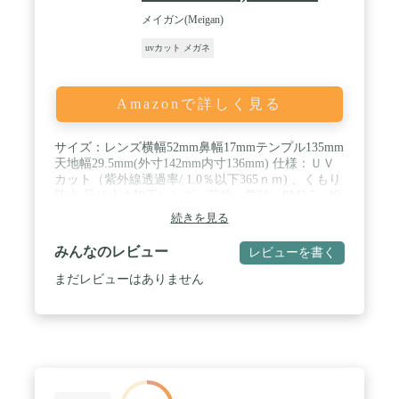
メイガン(Meigan)
uvカット メガネ
Amazonで詳しく見る
サイズ：レンズ横幅52mm鼻幅17mmテンプル135mm
天地幅29.5mm(外寸142mm内寸136mm) 仕様：ＵＶ
カット（紫外線透過率/ 1.0％以下365ｎｍ) 、くもり
防止 曇り止め加工レンズ、花粉・黄砂・PM2.5・粉
塵対応 / 顔にフィット、目立たない、曇りどめ、UV
続きを見る
カットと三拍子揃った花粉防止めがね。 認定：
JAPOC認証花粉対策製品 （数少ない花粉協会にも認
みんなのレビュー
レビューを書く
められた商品です。） / フードがフレームの内側に
ついているので、びっくりするほど目立たない。ツ
まだレビューはありません
ルはしなやかにソフトに優しくフィットし隙間を作
らない構造。長時間でもＯＫ。外出時花粉からしっ
かり守ってくれます。 / 曇りどめコートを施してい
るので、マスクでも曇りにくい。 視界良好。気温が
低くてもずっと外さず快適です。一日中目元ガー
ド。 / 花粉を知り、花粉を防ぐ 28年の歴史・花粉防
止眼鏡として愛され続け28年。 累計販売本数300万