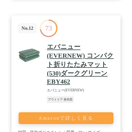
いてバルブを閉めるだけで、ラクラクです! / ✅【ク
ッション性にもこだわりました】 中材に高密度ウレ
タンフォームを採用 高密度ウレタンフォームが じ
っかりとしたクッション性を実現し快適な座り心地
をサポートします。 / ✅【商品詳細】 サイズ ・クッ
73
ション時 : (約)35cm×35cm×5cm ・ピロー時 :
No.12
(約)35cm×17.5cm×10cm ・収納時 : (約)φ12cm×18cm
重量 (約)200g 材質 ポリエステル / 高密度ウレタン
フォーム / [こんな商品をお探しの方に] アウトドア
エバニュー
アウトドア用品 キャンプ キャンプ用品 キャンプ道
具 Fieldoor フィールドア おしゃれ かんたん 初心者
(EVERNEW) コンパク
道具 アウトドアグッズ フィールドギア アクセサリ
ト折りたたみマット
ー レジャー 山 海 ビーチ フェス イベント バーベキ
ュー BBQ 運動会 お花見 キャンピング グランピン
(530)ダークグリーン
グ
EBY462
エバニュー(EVERNEW)
アウトドア 座布団
Amazonで詳しく見る