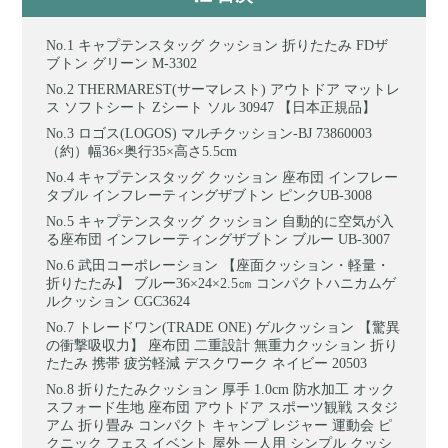
キャプテンスタッグ クッション 折りたたみ FDザ
ブトン グリーン M-3302
THERMAREST(サーマレスト) アウトドア マットレ
ス ソフトシート Zシート ソル 30947 【日本正規品】
ロゴス(LOGOS) マルチクッション-BJ 73860003
（約）幅36×奥行35×高さ5.5cm
キャプテンスタッグ クッション 座布団 インフレー
タブル インフレーティングザブトン ピンクUB-3008
キャプテンスタッグ クッション 自動的に空気が入
る座布団 インフレーティングザブトン ブルー UB-3007
武田コーポレーション 【座面クッション・軽量・
折りたたみ】 ブルー36×24×2.5㎝ コンパクトハニカムゲ
ルクッション CGC3624
トレードワン(TRADE ONE) ゲルクッション 【驚異
の衝撃吸収力】 座布団 二重設計 無重力クッション 折り
たたみ 携帯 疲労軽減 デスクワーク ネイビー 20503
折りたたみクッション 厚手 1.0cm 防水加工 オック
スフォード生地 座布団 アウトドア スポーツ観戦 スタジ
アム 折り畳み コンパクト キャンプ レジャー 運動会 ピ
クニック フェス イベント 屋外 一人用 シンプル クッシ