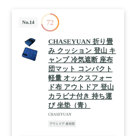
りに違和感を減らして座ることができます。
72
No.14
CHASEYUAN 折り畳
み クッション 登山 キ
ャンプ 冷気遮断 座布
団マット コンパクト
軽量 オックスフォー
ド布 アウトドア 登山
カラビナ付き 持ち運
び 坐垫（青）
CHASEYUAN
アウトドア 座布団