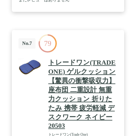
79
No.7
トレードワン(TRADE
ONE) ゲルクッション
【驚異の衝撃吸収力】
座布団 二重設計 無重
力クッション 折りた
たみ 携帯 疲労軽減 デ
スクワーク ネイビー
20503
トレードワン(Trade One)