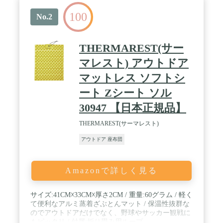
100
No.2
THERMAREST(サー
マレスト) アウトドア
マットレス ソフトシ
ート Zシート ソル
30947 【日本正規品】
THERMAREST(サーマレスト)
アウトドア 座布団
Amazonで詳しく見る
サイズ:41CM☓33CM☓厚さ2CM / 重量:60グラム / 軽く
て便利なアルミ蒸着ざぶとんマット / 保温性抜群な
のでアウトドアだけでなく、野球やサッカー観戦に
もピッタリ / 付属:折り畳み用ループ