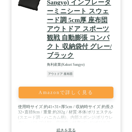
85g ※生産時期により、クッションの厚みが異なる
Sangyo) インフレータ
場合がございます、予めご理解ご了承ください。
ーミニシート スウェ
ード調 5cm厚 座布団
アウトドア スポーツ
観戦 自動膨張 コンパ
クト 収納袋付 グレー/
ブラック
角利産業(Kakuri Sangyo)
アウトドア 座布団
Amazonで詳しく見る
使用時サイズ:約41×31×厚5cm / 収納時サイズ:約長さ
32×直径8cm / 重量:約202g / 材質:本体/ポリエステル
(スエード調・ハニカム柄)、内部スポンジ/ポリウレ
タン、バルブ/ABS、収納袋・結束バンド/ポリエス
テル / 部門名: ユニセックス大人
続きを見る