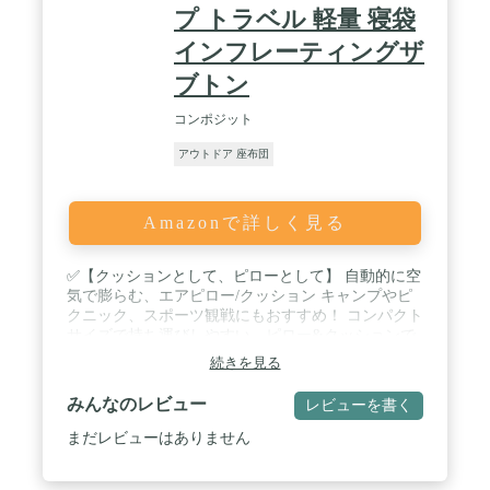
プ トラベル 軽量 寝袋
インフレーティングザ
ブトン
コンポジット
アウトドア 座布団
Amazonで詳しく見る
✅【クッションとして、ピローとして】 自動的に空
気で膨らむ、エアピロー/クッション キャンプやピ
クニック、スポーツ観戦にもおすすめ！ コンパクト
サイズで持ち運びしやすい、ピロー&クッションで
す。 バルブを回すだけで空気が入り、クッションと
続きを見る
して使用したり、 二つ折りにすることでピローとし
ても使える"便利"なアイテム！ / ✅【空気の量で柔
みんなのレビュー
レビューを書く
らかさの調整も可能】 2つのバルブを開くだけで簡
単に膨らむ! バルブを開くだけで自然に膨らみ、セ
まだレビューはありません
ッティングがとても簡単。 空気の量を調節すること
で、やわらかさを調節できます。 収納時は空気を抜