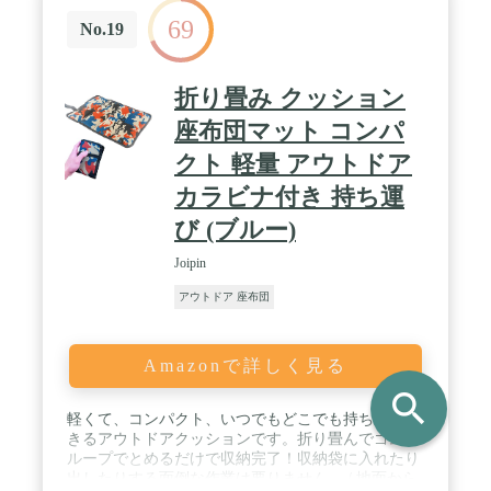
69
No.19
折り畳み クッション
座布団マット コンパ
クト 軽量 アウトドア
カラビナ付き 持ち運
び (ブルー)
Joipin
アウトドア 座布団
Amazonで詳しく見る
search
軽くて、コンパクト、いつでもどこでも持ち運びで
きるアウトドアクッションです。折り畳んでゴムの
ループでとめるだけで収納完了！収納袋に入れたり
出したりする面倒な作業は要りません。 / 地面から