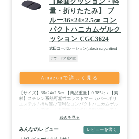
【座面クッション・軽
量・折りたたみ】 ブ
ルー36×24×2.5㎝ コン
パクトハニカムゲルク
ッション CGC3624
武田コーポレーション(Takeda corporation)
アウトドア 座布団
Amazonで詳しく見る
【サイズ】36×24×2.5㎝ 【商品重量】0.385㎏ / 【素
材】スチレン系熱可塑性エラストマー カバー:ポリ
エステル / 持ち運び便利なコンパクトハニカムゲル
クッションです。 / 衝撃吸収に優れ長時間座っても
疲れにくくお尻への負担を軽減♪ / アウトドアやイ
続きを見る
ベント、リビングなど幅広い場面でお使いいただけ
ます。すべり止め加工された洗える専用カバー付
みんなのレビュー
レビューを書く
き!
まだレビューはありません