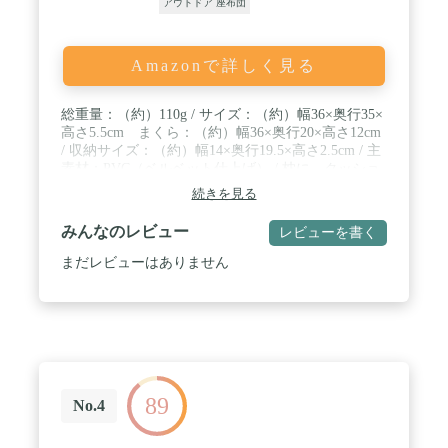
アウトドア 座布団
Amazonで詳しく見る
総重量：（約）110g / サイズ：（約）幅36×奥行35×
高さ5.5cm まくら：（約）幅36×奥行20×高さ12cm
/ 収納サイズ：（約）幅14×奥行19.5×高さ2.5cm / 主
素材：PVC（ベルベット仕上げ） / 枕に、クッショ
ンに使い方2WAY。収納サイズはコンパクトな単行
続きを見る
本サイズ。
みんなのレビュー
レビューを書く
まだレビューはありません
89
No.4