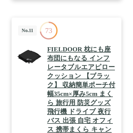
ットを買い替える必要がないよう、何年も使える高
品質マット / 【商品概要】折りたたみ時サイズ：
32×7×7cm 使用時サイズ：41×32cm 重さ：50g 素
材：IXPE
73
No.11
FIELDOOR 枕にも座
布団にもなる インフ
レータブルエアピロー
クッション 【ブラッ
ク】 収納簡単ポーチ付
幅35cm×厚み5cm まく
ら 旅行用 防災グッズ
飛行機 ドライブ 夜行
バス 出張 自宅 オフィ
ス 携帯まくら キャン