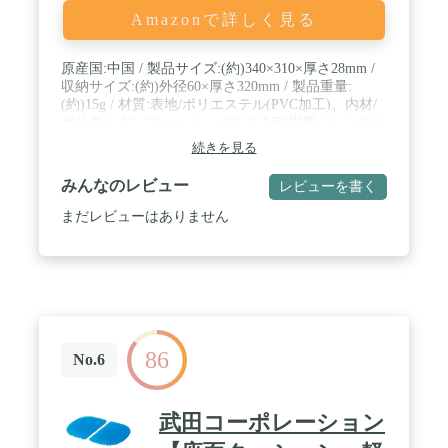
Amazonで詳しく見る
原産国:中国 / 製品サイズ:(約)340×310×厚さ28mm /
収納サイズ:(約)外径60×厚さ320mm / 製品重量:
(約)15g / 材質:表地/ポリエステル(PVC加工)、内材/
ポリウレタンフォーム、バルブ/ABS樹脂 / レンタル
等による貸出、オークション等にとる転売や中古販
続きを見る
売、及び譲渡によって発生した故障・破損・劣化・
損害・事故などにつきましては、一切責任を負いか
みんなのレビュー
レビューを書く
ねますので予めご了承ください
まだレビューはありません
86
No.6
武田コーポレーション