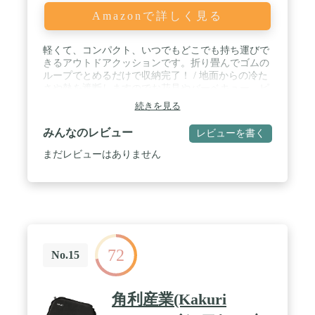
Amazonで詳しく見る
軽くて、コンパクト、いつでもどこでも持ち運びで
きるアウトドアクッションです。折り畳んでゴムの
ループでとめるだけで収納完了！ / 地面からの冷た
さや熱を遮断しますのでお花見やバーベキュー、ピ
クニック、登山などで大活躍！公園のベンチやスタ
続きを見る
ジアムのシートにそのまま座るのには抵抗がある方
におすすめのアイテムです。軽くてコンパクトに折
みんなのレビュー
レビューを書く
り畳めるのでソロで携行品を軽くしたい方にもおす
すめです。お尻に冷気をシャットアウト。 / 折り目
まだレビューはありません
に沿ってパタパタと折り畳むだけ、コンパクトに収
納！本体にループ付きで付属のカラビナを使って、
バッグに引っ掛けておくことができ便利です。軽量
な仕様になっているので、常にバッグに入れていて
も負担なし。また、片手に収まるサイズ感でリュッ
クの中の場所も取りません。 / 凹凸クッションが、
サウナ、登山、ピクニック、運動会、スポーツ観
72
戦、公園の木陰のベンチで読書、魚釣り等々さまざ
No.15
まな場面でご利用いただけます。 / 素材：オックス
フォード布、ポリエステル、発泡ポリエチレン、ゴ
ム サイズ：約10×14×5cm（折り畳んだ状態） 約
角利産業(Kakuri
39×29cm（広げた状態） 厚み：約0.8cm 重さ：約