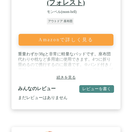
(フォレスト)
モンベル(mont-bell)
アウトドア 座布団
Amazonで詳しく見る
重量わずか38gと非常に軽量なパッドです。座布団
代わりや枕など多用途に使用できます。4つに折り
畳めるので携行するのに最適です。※バンド付き /
素材：50デニール・ポリエステル・リップストップ
[ポリウレタン・コーティング]、ウレタンフォーム /
続きを見る
サイズ：長さ27×幅34×厚さ1.0cm、収納サイズ：長
さ26×幅8×厚さ3cm、重量：約38g / 仕様：折り畳み
みんなのレビュー
レビューを書く
式 / 付属品：ショップバッグ
まだレビューはありません