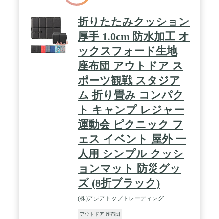
折りたたみクッション
厚手 1.0cm 防水加工 オ
ックスフォード生地
座布団 アウトドア ス
ポーツ観戦 スタジア
ム 折り畳み コンパク
ト キャンプ レジャー
運動会 ピクニック フ
ェス イベント 屋外 一
人用 シンプル クッシ
ョンマット 防災グッ
ズ (8折ブラック)
‎(株)アジアトップトレーディング
アウトドア 座布団