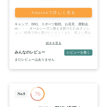
Amazonで詳しく見る
キャンプ、BBQ、スポーツ観戦、お花見、運動会、
etc・・・ オールシーズン使える折りたたみクッシ
ョン / 軽量で持ち運びらくらく！また、程よい厚み
のあるクッションで、長時間座っていてもお尻が痛
くなりにくい！ / 裏面は防水加工！便利なゴムバン
続きを見る
ド付きなので、小さく折りたたんでかんたん収納！
/ サイズ:約39cm×約28cm×厚約1.0cm 折りたたみ時：
みんなのレビュー
レビューを書く
約10cm×約14cm×約8cm / ■表面：オックスフォード
生地 ■裏面：防水加工 ・完全防水ではございません
まだレビューはありません
76
No.9