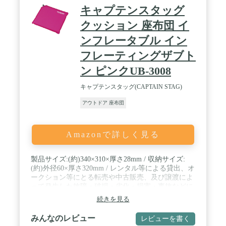
キャプテンスタッグ
クッション 座布団 イ
ンフレータブル イン
フレーティングザブト
ン ピンクUB-3008
キャプテンスタッグ(CAPTAIN STAG)
アウトドア 座布団
Amazonで詳しく見る
製品サイズ:(約)340×310×厚さ28mm / 収納サイズ:
(約)外径60×厚さ320mm / レンタル等による貸出、オ
ークション等にとる転売や中古販売、及び譲渡によ
って発生した故障・破損・劣化・損害・事故などに
つきましては、一切責任を負いかねますので予めご
続きを見る
了承ください / 製品重量:(約)15g / 原産国:中国 / 厚
さ28mmのウレタンフォームで快適な座り心地! バブ
みんなのレビュー
レビューを書く
ルを開けて、空気を抜きながら丸めるだけ。 / 材質: