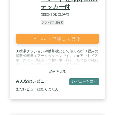
テッカー付
NEIGHBOR CLOWN
アウトドア 座布団
Amazonで詳しく見る
★携帯クッションや携帯枕として使える折り畳みの
掲載式軽量エアークッションです。 / ★アウトドア
用、スポーツ観戦・学校行事・旅行・新幹線や飛行
機などの長時間の移動などに大変便利です。 / ★こ
れがあれば、お尻が痛くなりにくい。お尻にやさし
続きを見る
い特等席をいつも一緒に持ち運べます。もちろん枕
としても使えます。 / ★専用収納袋が付いていて、
みんなのレビュー
レビューを書く
畳んでしまっておけば好きなところに持っていけま
す。ポンプ式の空気入れだから、口をつけずに手軽
まだレビューはありません
に空気を入れる事が出来ます。 / 【製品仕様】 サイ
ズ：(約)幅32×奥行20.5×厚み2cm 重量：約560g
内容：製品本体、RunwayCharmステッカー付（※ス
テッカーの付属がない場合は当店またはAmazonに
ご連絡ください）商標登録番号：登録第5985640号