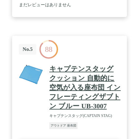
表地/ポリエステル(PVC加工)、内材/ポリウレタンフ
まだレビューはありません
ォーム、バルブ/ABS樹脂 / ウレタンフォームと空気
の2層構造により、ウレタンのみのザブトンに比
べ、クッション性が高く、断熱効果に優れていま
す。インフレータブル(自動膨張)となっていて膨ら
ます手間が省けます。 ※ある程度の固さまでとなり
ますので、お好みの固さには息の吹き込みが必要と
なります。
88
No.5
キャプテンスタッグ
クッション 自動的に
空気が入る座布団 イン
フレーティングザブト
ン ブルー UB-3007
キャプテンスタッグ(CAPTAIN STAG)
アウトドア 座布団