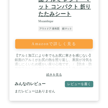
ット コンパクト 折り
たたみシート
Mozambique
アウトドア 座布団
銀マット
Amazonで詳しく見る
【アルミ加工により冬でもお尻に寒さを感じない】
銀面のアルミがお尻の熱を照り返し、裏面が冷気を
通しにくいため暖かい座り心地です。 / 【防水・防
雨加工だからお手入れ簡単にできる】登山中に雨や
雪が降っていても、座布団マットが劣化しにくい。
続きを見る
泥などの汚れついてもさっとふき取りできます。 /
【持ち運びやすいコンパクトサイズ】収納時はコン
みんなのレビュー
レビューを書く
パクトに収まるため持ち運びカンタン。収納袋とカ
ラビナが付属されているのでリュックにぶら下げる
まだレビューはありません
こともできます。 / 【軽量サイズ】およそたまご2
つ分と同じ重さだから持ち運び時に気にならない軽
量サイズです。 / 【厚さ9ｍｍの厚めサイズだから
お尻にやさしい】厚めのマットだから岩場でもおし