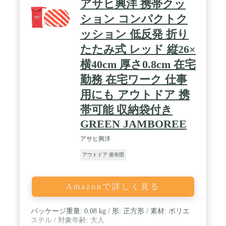
アサヒ興洋 携帯クッ
ション コンパクトク
ッション 低反発 折り
たたみ式 レッド 縦26×
横40cm 厚さ0.8cm 在宅
勤務 在宅ワーク 仕事
用にも アウトドア 携
帯可能 収納袋付き
GREEN JAMBOREE
アサヒ興洋
アウトドア 座布団
Amazonで詳しく見る
パッケージ重量: 0.08 kg / 形: 正方形 / 素材: ポリエ
ステル / 対象年齢: 大人