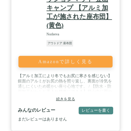
キャンプ 【アルミ加
工が施された座布団】
(黄色)
Norleeva
アウトドア 座布団
Amazonで詳しく見る
【アルミ加工により冬でもお尻に寒さを感じない】
銀面のアルミがお尻の熱を照り返し、裏面が冷気を
通しにくいため暖かい座り心地です。 / 【防水・防
雨加工だからお手入れ簡単にできる】登山中に雨や
雪が降っていても、座布団マットが劣化しにくい。
続きを見る
泥などの汚れついてもさっとふき取りできます。 /
【持ち運びやすいコンパクトサイズ】収納時はコン
みんなのレビュー
レビューを書く
パクトに収まるため持ち運びカンタン。クッション
にはストレッチ紐が付いていて、リュックに引っ掛
まだレビューはありません
けることができます。 / 【何年も使える耐久性】高
品質のマットをリーズナブルに。何度もキャンプマ