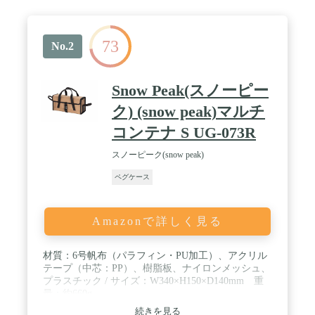
み込みにくい】底面には撥水加工を施してあります
ので、ぬかるんだ地面に置いても水が浸み込みにく
くなっています。 / 【おしゃれなデザイン】風合い
73
の良い素材とカラーリングで、小物入れや工具ケー
No.2
スとしても活用できます。 / 【紛失防止】まとめて
収納することで、なくしやすい小物の紛失を防ぐこ
とができます。 / 【サイズ】約 360 x 170 x
Snow Peak(スノーピー
170mm(内寸：約310×120×150(h)mm) 総重量：約
535g(耐荷重：15kg) / 【材質】コットンキャンバス
ク) (snow peak)マルチ
コンテナ S UG-073R
スノーピーク(snow peak)
ペグケース
Amazonで詳しく見る
材質：6号帆布（パラフィン・PU加工）、アクリル
テープ（中芯：PP）、樹脂板、ナイロンメッシュ、
プラスチック / サイズ：W340×H150×D140mm 重
量：約660g
続きを見る