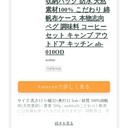
収納バッグ 防水 天然
素材100% こだわり 綿
帆布ケース 本物志向
ペグ 調味料 コーヒー
セット キャンプ アウ
トドア キッチン ab-
010OD
asobito
ペグケース
Amazonで詳しく見る
サイズ:高さ13.5×幅32×奥行12.5cm / 材質:100%綿帆
布(天然素材) / 重量:560g / asobitoのこだわり1:帆布
には化繊を使ったものもありますが、綿帆布は、天
然素材ならではの表情や風合い、使い込むほどに味
わい深い経年変化を楽しむことができる、「例え
続きを見る
少々擦り切れることがあっても使い続けたい」と思