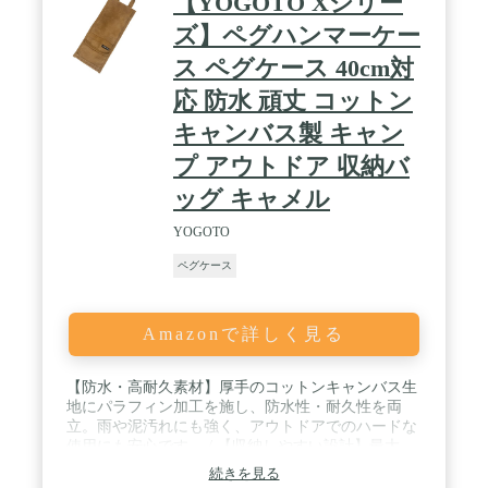
【YOGOTO Xシリー
ズ】ペグハンマーケー
ス ペグケース 40cm対
応 防水 頑丈 コットン
キャンバス製 キャン
プ アウトドア 収納バ
ッグ キャメル
YOGOTO
ペグケース
Amazonで詳しく見る
【防水・高耐久素材】厚手のコットンキャンバス生
地にパラフィン加工を施し、防水性・耐久性を両
立。雨や泥汚れにも強く、アウトドアでのハードな
使用にも安心です。 / 【収納しやすい設計】最大
40cmまでのペグやハンマーをすっきり収納可能。専
続きを見る
用設計で、散らかりがちなツールもスマートに整