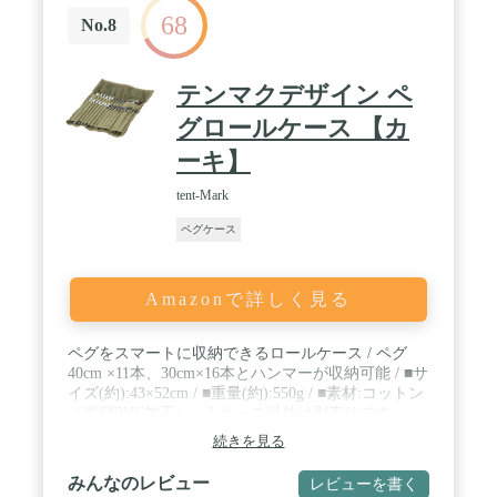
68
No.8
テンマクデザイン ペ
グロールケース 【カ
ーキ】
tent-Mark
ペグケース
Amazonで詳しく見る
ペグをスマートに収納できるロールケース / ペグ
40cm ×11本、30cm×16本とハンマーが収納可能 / ■サ
イズ(約):43×52cm / ■重量(約):550g / ■素材:コットン
（裏側PVC加工） / ※ケース以外は別売りです
続きを見る
みんなのレビュー
レビューを書く