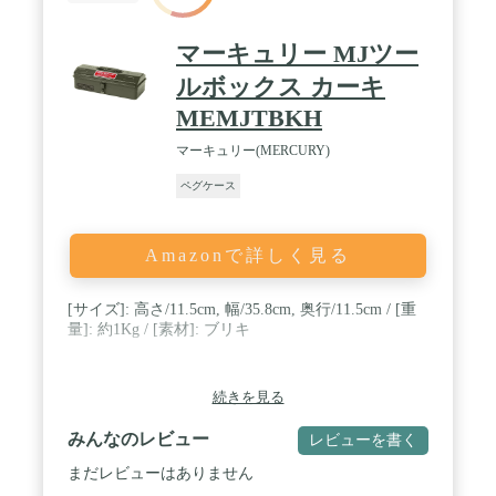
頓！キャンプ設営に必要な道具をサッと取り出せて
作業がしやすくて、アウトドア生活もより楽しくな
ります。 / ※使用イメージ画像中のペグ、ロープ、
マーキュリー MJツー
ハンマーなどは付属しません。ケースのみの販売と
なります。
ルボックス カーキ
MEMJTBKH
マーキュリー(MERCURY)
ペグケース
Amazonで詳しく見る
[サイズ]: 高さ/11.5cm, 幅/35.8cm, 奥行/11.5cm / [重
量]: 約1Kg / [素材]: ブリキ
続きを見る
みんなのレビュー
レビューを書く
まだレビューはありません