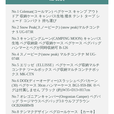
Coleman(コールマン) ペグケース キャンプ アウト
ドア 収納ケース キャンバス生地 撥水 テント タープ シ
ェード コンパクト 持ち運び
Snow Peak(スノーピーク) (snow peak)マルチコンテ
ナ S UG-073R
キャンピングムーン(CAMPING MOON) キャンバス
生地 ペグ収納袋 ペグ収納ケース ペグケース ペグバッグ
ハンマーとペグが同時収納可 B-126
スノーピーク(snow peak) マルチコンテナ M UG-
074R
エリッゼ（ELLISSE）ペグケース ペグ収納マルチ
コンテナ ツールボックス ペグ収納マルチコンテナボッ
クス MK-CTN
DOD(ディーオーディー)スラッシュペグパカーン
(30) ペグケース 30cm ハンマーケース BG1-959-BK ※ペ
グは付属しません ブラック (約)W35×D13×H17cm
オレゴニアンキャンパー(Oregonian Camper) ペグバ
ッグ ラージマウスペグバッグ3.0 ウルフブラウン
OCB2068RWB
テンマクデザイン ペグロールケース 【カーキ】