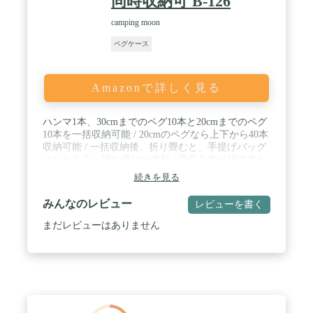
同時収納可 B-126
camping moon
ペグケース
Amazonで詳しく見る
ハンマ1本、30cmまでのペグ10本と20cmまでのペグ
10本を一括収納可能 / 20cmのペグなら上下から40本
収納可能 / 一括収納後、折り畳むと、手提げバッグ
になれる為、持ち運びが便利 / 商品全体は補強布を
施した二重構造で、丈夫で長持ち / ペグやハンマー
続きを見る
を丸めてマジックテープで固定できる。
みんなのレビュー
レビューを書く
まだレビューはありません