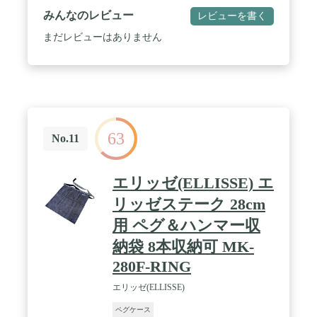
える素材とその世界観を大切にしています。 /
みんなのレビュー
レビューを書く
asobitoのこだわり2:独自の特殊なパラフィン加工に
より、他社製品と比較し、深みのある色味や風合
まだレビューはありません
い、ハリ感を実現し、無骨な質感を追求していま
す。また防水性に優れており、高密度な綿帆布に独
自のパラフィン加工をすることで、泥汚れや水濡れ
を気にせず使えます。
63
No.11
エリッゼ(ELLISSE) エ
リッゼステーク 28cm
用 ペグ＆ハンマー収
納袋 8本収納可 MK-
280F-RING
エリッゼ(ELLISSE)
ペグケース