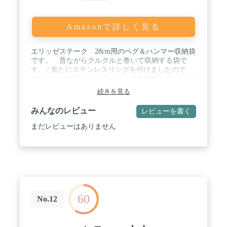
Amazonで詳しく見る
エリッゼステーク 28cm用のペグ＆ハンマー収納袋
です。 昔ながらクルクルと巻いて収納する袋で
す。 / 新たにステンレスリングを付けましたので、
前掛けとして着用しながら、ペグを収納したり、打
ち付けたり、回収したりとマルチに活躍してくれま
続きを見る
す。 / 8本のペグとペグハンマーが収納できます。 /
綿を使用していますので、汚れたら洗濯できます。
みんなのレビュー
レビューを書く
/ ※ペグ・ペグハンマーは付属しません。収納例で
す。
まだレビューはありません
60
No.12