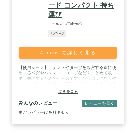
ード コンパクト 持ち
運び
コールマン(Coleman)
ペグケース
Amazonで詳しく見る
【使用シーン】 テントやタープを設営する際に使
用するペグやハンマー、ロープなどをまとめて収
納・整理するためのケースです。バラバラになりや
すいペグをしっかりと保管し、持ち運びやすくする
便利なアイテムです。 / 【丈夫な生地】コットンキ
続きを見る
ャンバス素材でしっかりした作りの為、先端が尖っ
たペグを安全に持ち運ぶことができます。 / 【大き
みんなのレビュー
レビューを書く
な開口部】ケースの上部が大きく開く構造のため中
身が確認しやすく、長いペグもストレスなく収納す
まだレビューはありません
ることができます。 / 【複数の収納スペース】複数
のポケットや仕切りがあるので整理しやすく必要な
ものをすぐに取り出すことができます。その他ハン
マーやガイロープなども収納できます。 / 【水が浸