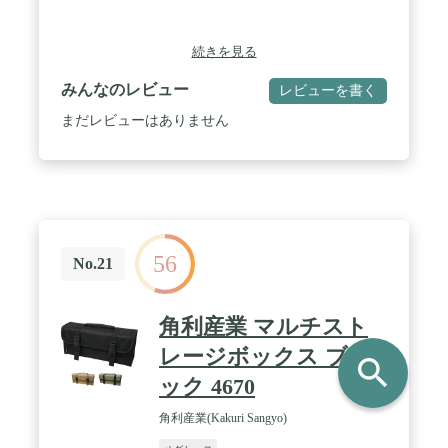
続きを見る
みんなのレビュー
レビューを書く
まだレビューはありません
56
No.21
角利産業 マルチスト
レージボックス ブラ
search
ック 4670
角利産業(Kakuri Sangyo)