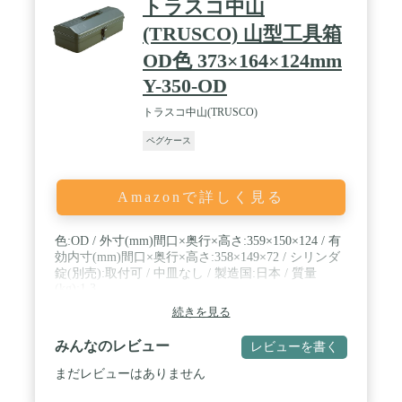
トラスコ中山
(TRUSCO) 山型工具箱
OD色 373×164×124mm
Y-350-OD
トラスコ中山(TRUSCO)
ペグケース
Amazonで詳しく見る
色:OD / 外寸(mm)間口×奥行×高さ:359×150×124 / 有
効内寸(mm)間口×奥行×高さ:358×149×72 / シリンダ
錠(別売):取付可 / 中皿なし / 製造国:日本 / 質量
(kg):1.3
続きを見る
みんなのレビュー
レビューを書く
まだレビューはありません