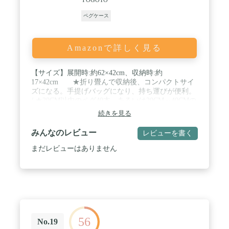
ペグケース
Amazonで詳しく見る
【サイズ】展開時:約62×42cm、収納時:約
17×42cm ★折り畳んで収納後、コンパクトサイ
ズになる。手提げバッグになり、持ち運びが便利。
/ ★20CM以内のペグ40本、あるいは20CM～40CMの
ペグ20本が収納できます。ペグ収納の穴は収縮性が
続きを見る
あるため、Y型ペグも収納可能です。また、内部の
メッシュポケットにロープや自在金具などのキャン
みんなのレビュー
レビューを書く
プ小物が収納できます。 ・このケース1個だけでキ
ャンプ小物を効率的に整理できます。 / 主材質：綿
まだレビューはありません
帆布(頑丈な生地) 重量：約630g 製法：二重
縫製 ★商品全体は布を二重縫製されていて、丈夫
で長持ちです。 / ★両側はコーティングが厚くて、
ペグの落下を防止するカバーデザインです。ペグの
先端が当たっても大丈夫です。内部にハンマーをし
っかり固定するマジックテープは二箇所あります。
安全設計になっています。 / ★バラバラになりがち
56
なキャンプ道具を1つにまとめてスッキリ整理整
No.19