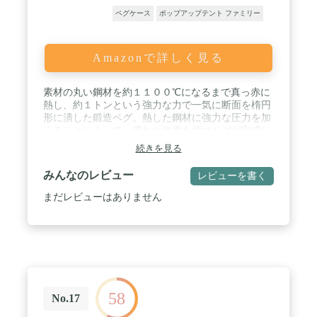
ペグケース
ポップアップテント ファミリー
Amazonで詳しく見る
素材の丸い鋼材を約１１００℃になるまで真っ赤に
熱し、約１トンという強力な力で一気に断面を楕円
形に潰した鍛造ペグ。熱した鋼材に強力な圧力を加
えることによって、優れた強度を持つペグが完成し
ます。 / 通常の丸棒のペグは地中でペグがクルクル
続きを見る
と回り使い勝手が悪いですが、楕円のペグは、砂利
や石が混じった固い地面でも入り込みが良く、地中
みんなのレビュー
レビューを書く
でクルクルと回る事なく、ガッチリと固定します。
/ またロープの引っ張り方向は材料が厚めに設計さ
まだレビューはありません
れておりますので、強靭に耐えるようにされており
ます。 / ロープが触れる箇所は、バリでロープが切
れる事がないようにトリミングしており、細心の注
意を計っています。 / 塗装は防錆性能に優れ、1,000
時間以上の塩水噴霧にも耐えるカチオン電着塗
装。 どんなシーンでも扱いやすいサイズの全長
280mmです。
58
No.17