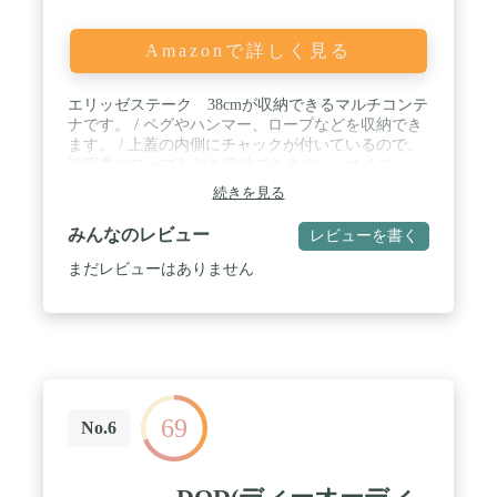
Amazonで詳しく見る
エリッゼステーク 38cmが収納できるマルチコンテ
ナです。 / ペグやハンマー、ロープなどを収納でき
ます。 / 上蓋の内側にチャックが付いているので、
説明書やロープなどを収納できます。 / サイズ：
（約）幅42×奥行15×高さ15cm 本体質量：
続きを見る
（約）783g カラー：ブラック / 材質 / 本
体：ポリエステル ベルト・ネット：ポリプ
みんなのレビュー
レビューを書く
ロピレン 補強板：PVC
まだレビューはありません
69
No.6