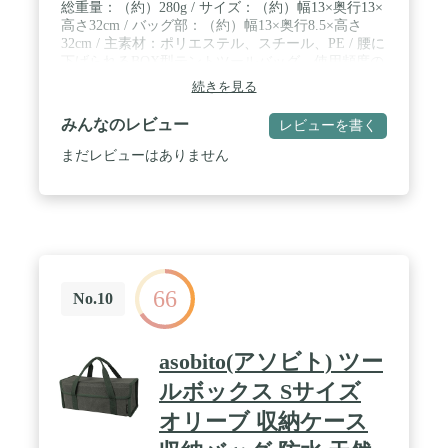
総重量：（約）280g / サイズ：（約）幅13×奥行13×
高さ32cm / バッグ部：（約）幅13×奥行8.5×高さ
32cm / 主素材：ポリエステル、スチール、PE / 腰に
下げられるBOX型テントツールバッグ。使用頻度の
高いハンマーはメタルループに掛け、素早く作業で
続きを見る
きる。使用後はそのままツールボックスとして。
みんなのレビュー
レビューを書く
まだレビューはありません
66
No.10
asobito(アソビト) ツー
ルボックス Sサイズ
オリーブ 収納ケース