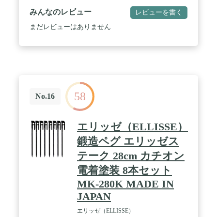
理・持ち運びできます。 / 【縦型3段構造】内部は
みんなのレビュー
レビューを書く
仕切り付きの3段構造。ペグが絡まず取り出しやす
く、擦れや傷つきも防ぎます。 / 【ハンマー固定
まだレビューはありません
可】内側にあるマジックテープでハンマーをしっか
りホールド。移動中の揺れやガタつきを防ぎます。
/ 【吊り下げ対応】上部の持ち手で吊り下げ可能。
背面のバックル付きストラップで木の枝やポールに
もしっかり固定できます。汚れが目立ちにくいカラ
ーと、無駄のないシンプルデザインで長く愛用でき
ます。
58
No.16
エリッゼ（ELLISSE）
鍛造ペグ エリッゼス
テーク 28cm カチオン
電着塗装 8本セット
MK-280K MADE IN
JAPAN
エリッゼ（ELLISSE）