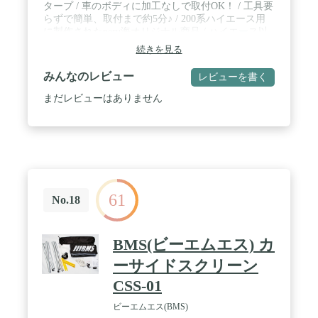
タープ / 車のボディに加工なしで取付OK！ / 工具要
本語)■※商品は、モニターによって色合いが異なっ
らずで簡単、取付まで約5分♪ / 200系ハイエース用
て見える場合があります。 また、仕様・デザインは
に製作されたneru海オリジナル商品 / ハイエース以
改良のため予告なく変更することがあります。 / [こ
外でもルーフレールのある車種には取付可能！
んな商品をお探しの方に] カーサイドオーニング カ
続きを見る
ーサイドオーニングタープ カーサイドオーニングテ
ント カーサイドオーニング カーサイドスクリーン
みんなのレビュー
レビューを書く
耐久性 カーサイドシェルター カーサイドシェルタ
まだレビューはありません
ー カーサイドタープ カーサイドタープ張り方 カー
サイドテント カーサイドリビング カーテント サイ
ドオーニング サイドタープ テントオーニング
61
No.18
BMS(ビーエムエス) カ
ーサイドスクリーン
CSS-01
ビーエムエス(BMS)