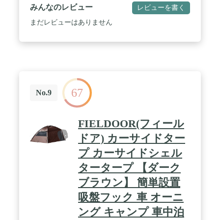
に吸盤を付け、レバーを下ろすだけなのでラクラク
みんなのレビュー
レビューを書く
です。 / ✅【車のサイズに合わせて吸盤フックの位
置を変えられる！】 タープの吸盤フック用のハトメ
まだレビューはありません
は車のサイズに合わせて4か所あります。幅
200/180/160/140cmから選べます。 ✅【別売りの2m
タープテント用サイドシートで拡張！用途に合わせ
てレイアウト】 別売りの2mタープテントのサイド
シートを設置でき、用途に合わせた様々なレイアウ
トが可能。 / ✅【商品詳細】 ■サイズ：本体サイズ :
(約)200cm×200cm/ポール連結時 : (約)直径
67
1.6cm×165cm(有効長 : (約)160cm)/収納時 :
No.9
(約)64cm×15cm×15cm■材質：生地 : ポリエステル/ポ
ール : スチール■重量：(約)1.9kg■耐水圧：2,000mm
以上■付属品：・タープ×1・テントポール×2・吸盤
FIELDOOR(フィール
フック×2・ペグ×2・ロープ×2・専用収納バッグ×1・
取扱説明書(日本語)■※商品は、モニターによって色
ドア) カーサイドター
合いが異なって見える場合があります。 また、仕
プ カーサイドシェル
様・デザインは改良のため予告なく変更することが
あります。 / [こんな商品をお探しの方に] カーサイ
タータープ 【ダーク
ドオーニング カーサイドオーニングタープ カーサ
イドオーニングテント カーサイドオーニング カー
ブラウン】 簡単設置
サイドスクリーン 耐久性 カーサイドシェルター カ
吸盤フック 車 オーニ
ーサイドシェルター カーサイドタープ カーサイド
タープ張り方 カーサイドテント カーサイドリビン
ング キャンプ 車中泊
グ カーテント サイドオーニング サイドタープ テン