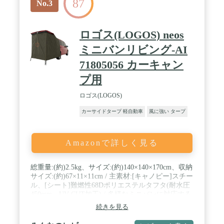
87
No.3
ロゴス(LOGOS) neos
ミニバンリビング-AI
71805056 カーキャン
プ用
ロゴス(LOGOS)
カーサイドタープ 軽自動車
風に強い タープ
Amazonで詳しく見る
総重量:(約)2.5kg、サイズ:(約)140×140×170cm、収納
サイズ:(約)67×11×11cm / 主素材:[キャノピー]スチー
ル、[シート]難燃性68Dポリエステルタフタ(耐水圧
450mm、UV-CUT加工) / 多様なミニバンに対応する
ミニバンリビングは、車体後方に取り付けることで
続きを見る
簡単にプライベートスペースを確保できる。 / 設置
方法は、吸盤を取り付けて裾をペグで固定するだ