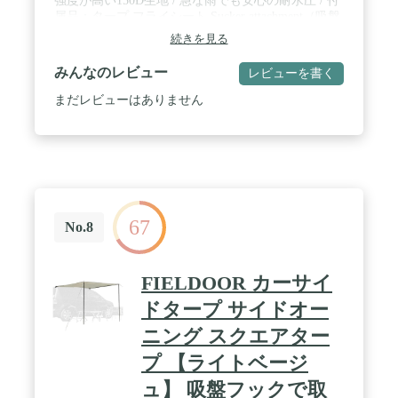
強度が高い150D生地 / 急な雨でも安心の耐水圧 / 付
属品：タープ フライシート Sucker attachment（吸盤
式取り付け）×2・キャノピーポール×2・ペグ×12.・
続きを見る
ロープ×2・砂袋×2・収納袋（ペグ・ロープ用）・収
納バンド×2・収納バッグ / ※砂袋は本体に装着され
みんなのレビュー
レビューを書く
ております
まだレビューはありません
67
No.8
FIELDOOR カーサイ
ドタープ サイドオー
ニング スクエアター
プ 【ライトベージ
ュ】 吸盤フックで取