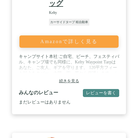
ッグ
Kelty
カーサイドタープ 軽自動車
Amazonで詳しく見る
キャンプサイト本社:ご自宅、ビーチ、フェスティバ
ル、キャンプ場でも同様に、Kelty Waypoint Tarpは
あなた、ご友人、ギアを守ります。 120平方フィー
ト以上をカバー。太陽、雨、風から保護します。 /
テールゲートMVP:天気の良いファンにならない
続きを見る
で、代わりに天気に備えましょう。 ウェイポイント
タープを武器庫に入れれば、過酷な状況でも食べ
みんなのレビュー
レビューを書く
物、飲み物、乱暴さを保つことができます。 / セミ
ユニバーサル車両マウント:ルーフラック、テールゲ
まだレビューはありません
ート、トランクアタッチメントポイントで、ほとん
どのカーキャンプ車に簡単に取り付けられます。 広
い玄関で、お祝いや景色を見るのに十分なスペース
があります。 / 堅牢な素材:65Dポリエステルボデ
ィ、高摩耗ゾーンのデュアルファブリック層。 / 内
容:スチールポール1本、頑丈なスチールステーク、