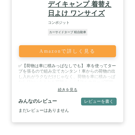
トオーニング テント設営 パーキングキャンプ ハッ
デイキャンプ 着替え
チバック ハッチバックテント フリーサイト ポール
日よけ ワンサイズ
付きタープ ルーフテント ルーフトップテント 屋外
吸盤 吸盤フック 固定 使える 自作 車 車中泊 車用 取
コンポジット
り付け 側面 張り方 背面 連結 連結タープ Pキャン
オートキャンプ場 アウトドア アウトドア用品 キャ
カーサイドタープ 軽自動車
ンプ キャンプ用品 キャンプ道具 Fieldoor フィール
ドア おしゃれ かんたん 初心者 ビギナー 道具 プラ
イバシー 着替え 休憩 アウトドアグッズ フィールド
Amazonで詳しく見る
ギア アクセサリー レジャー 山 海 ビーチ 公園 バー
ベキュー BBQ クラブ活動 部活動 お花見 キャンピ
ング グランピング
✅【荷物は車に積みっぱなしでも】 車を使ってター
プを張るので組み立てカンタン！車からの荷物の出
し入れがラクなだけじゃなく、荷物を車に積みっぱ
なし!?ということも可能！ / ✅【フルクローズ可能
なシェルター型】 出入口をメッシュ面にして使用し
続きを見る
たり、両サイドを巻き上げてオープンに使用も可
能。環境に合わせてレイアウトを楽しめます。 /
みんなのレビュー
レビューを書く
✅【取り付けカンタンな吸盤フック】 吸盤フックが
付属しているので取り付けカンタン！車に設置する
まだレビューはありません
時は取り付けたい箇所に吸盤を付け、レバーを下ろ
すだけなのでラクラクです。 ✅【自立させてシェル
ターとしても】 別売りのテントポールを使用するこ
とで、カーサイドシェルタータープの自立が可能。