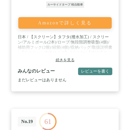
カーサイドタープ 軽自動車
Amazonで詳しく見る
日本 / 【スクリーン】タフタ(撥水加工) / スクリー
ン/アルミポール(2本)/ロープ/無段階調整吸盤(4個)/
補助用フック(2個)/紐留(4個)/収納バッグ/取扱説明書
/ 【スクリーン本体サイズ】:3.0x2.9m/【連結式アル
ミポール長(4本つなぎ)】:2m/【固定用ロープ】:約
続きを見る
3m / 【収納バッグ】:60x17cm
みんなのレビュー
レビューを書く
まだレビューはありません
61
No.19