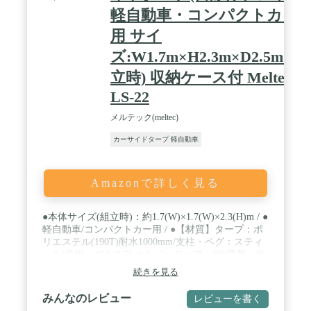
軽自動車・コンパクトカー
用 サイ
ズ:W1.7m×H2.3m×D2.5m(組
立時) 収納ケース付 Meltec
LS-22
メルテック(meltec)
カーサイドタープ 軽自動車
Amazonで詳しく見る
●本体サイズ(組立時)：約1.7(W)×1.7(W)×2.3(H)m / ●
軽自動車/コンパクトカー用 / ●【材質】タープ：ポ
リエステル(190T)耐水1000mm/支柱・ペグ：スティ
ール/骨組：グラスファイバー/ロープ：PP/吸盤：塩
化ビニル樹脂 / ●セット内容：タープ本体…1枚/支柱
続きを見る
5本1セット…2セット/骨組み…2セット/ペグ…４本/
支柱固定用ロープ…約2.8m×4本/飛び防止用ロー
みんなのレビュー
レビューを書く
プ…約1m×2本/吸盤…2個