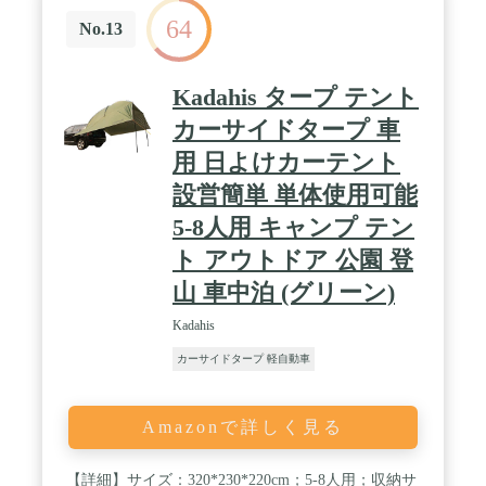
ガイライン、ルーフラック取り付け用のセカンダリ
64
ーストラップ、シャークマウスキャリーダッフルバ
No.13
ッグ。
Kadahis タープ テント
カーサイドタープ 車
用 日よけカーテント
設営簡単 単体使用可能
5-8人用 キャンプ テン
ト アウトドア 公園 登
山 車中泊 (グリーン)
Kadahis
カーサイドタープ 軽自動車
Amazonで詳しく見る
【詳細】サイズ：320*230*220cm；5-8人用；収納サ