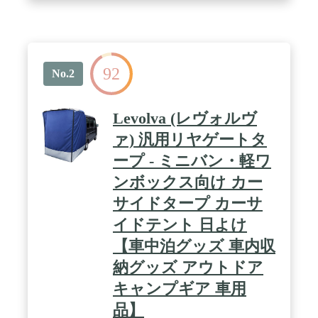
92
No.2
Levolva (レヴォルヴ
ァ) 汎用リヤゲートタ
ープ - ミニバン・軽ワ
ンボックス向け カー
サイドタープ カーサ
イドテント 日よけ
【車中泊グッズ 車内収
納グッズ アウトドア
キャンプギア 車用
品】