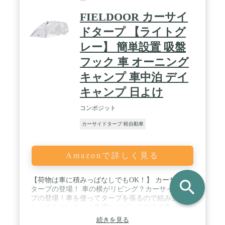
FIELDOOR カーサイ
ドタープ 【ライトグ
レー】 簡単設置 吸盤
フック 車 オーニング
キャンプ 車中泊 デイ
キャンプ 日よけ
コンポジット
カーサイドタープ 軽自動車
Amazonで詳しく見る
【荷物は車に積みっぱなしでもOK！】 カーサイド
search
タープの登場！ 車の横がリビング？カーサイドター
プの登場！車を使ってタープを張るので組み立てが
とってもカンタン！車横がリビングなので車からの
荷物の出し入れがラクラク！荷物は車に積みっぱな
続きを見る