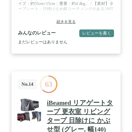
イズ：約55cm×15cm；重量：約4.4kg。 / 【素材】タ
ープシート：日焼け止め銀コーティングのある190T
ポリエステル生地；耐水圧：PU3000mm；タープフ
レーム：ガラス繊維；タープポール：耐久性に優れ
続きを見る
る鋼管 / 【防水性、遮光遮熱】耐水圧3000 mmの撥
水加工を施したポリエステル生地を使用して、ター
みんなのレビュー
レビューを書く
プ本体もしっかりと縫製されているので縫い目か
ら､結構な雨でも雨漏りすることなく快適です。優
まだレビューはありません
れたUVカット、真夏の暑さ、紫外線から守りま
す。 / 【設営簡単】簡単にカーサイドに設置しても
っと安定です。初心者でも簡単に組み立てるキャン
プタープです。シートを広げて、フレームで固定し
て、車もしくは近くの木などに縛って、簡単に設営
できます。 / 【多用途】 自動車、SUVからミニバン
まで幅広く使えるカーサイドタープです。 後方はリ
63
アゲートを開けてサイドにタープを設置する事で広
No.14
い面積でアウトドアを満喫する事が出来ます。 車側
と連結してカーサイドリビングとしても使用できま
す。タープとして、キャンプ用、登山用、海辺用、
iBeamed リアゲートタ
野外活動用、天台用、駐車場用、様々なところで利
用できます。圧迫感のない、新構造で広い面積を確
ープ 更衣室 リビング
保した軽量タープです、5～8人に対応するスタンダ
タープ 日除けに かぶ
ードなサイズです。
せ型 (グレー, 幅140)