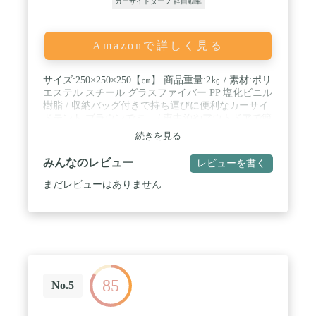
カーサイドタープ 軽自動車
Amazonで詳しく見る
サイズ:250×250×250【㎝】 商品重量:2㎏ / 素材:ポリ
エステル スチール グラスファイバー PP 塩化ビニル
樹脂 / 収納バッグ付きで持ち運びに便利なカーサイ
ドテント ブラウンです。 / 車中泊やアウトドアで簡
単に広々とした居住空間が確保できます。 / 角度調
続きを見る
節可能な真空強力吸盤と4ｍの飛び防止ロープ付き
で安心♪ / 部門名:ユニセックス・ユース
みんなのレビュー
レビューを書く
まだレビューはありません
85
No.5