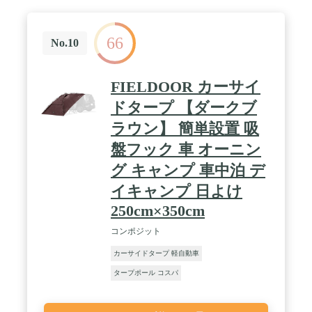
車が入れないエリアでのキャンプや、ピクニックの
時などにもオススメです。 / ✅【商品詳細】 サイ
ズ：本体サイズ : (約)330cm×350cm、収納時 :
66
(約)63cm×18cm×18cm 材質：・生地 : ポリエステ
No.10
ル・ポール : グラスファイバー 重量：(約)5kg、耐
水圧：1,500mm以上 付属品：・タープ×1・ポール
×2・吸盤フック×4・ペグ×9・ロープ×2・専用収納バ
FIELDOOR カーサイ
ッグ×1・取扱説明書(日本語) / [こんな商品をお探し
の方に] カーサイドオーニング カーサイドオーニン
ドタープ 【ダークブ
グタープ カーサイドオーニングテント カーサイド
ラウン】 簡単設置 吸
オーニング カーサイドスクリーン 耐久性 カーサイ
ドシェルター カーサイドシェルター カーサイドタ
盤フック 車 オーニン
ープ
グ キャンプ 車中泊 デ
イキャンプ 日よけ
250cm×350cm
コンポジット
カーサイドタープ 軽自動車
タープポール コスパ