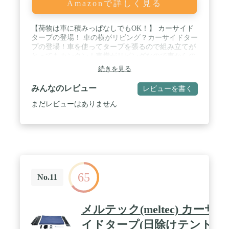
Amazonで詳しく見る
【荷物は車に積みっぱなしでもOK！】 カーサイド
タープの登場！ 車の横がリビング？カーサイドター
プの登場！車を使ってタープを張るので組み立てが
とってもカンタン！車横がリビングなので車からの
荷物の出し入れがラクラク！荷物は車に積みっぱな
続きを見る
し、という事も可能です。 / 【レイアウトはシーン
や車種に合わせていろいろ。】 テント泊・デイキャ
みんなのレビュー
レビューを書く
ンプ・車中泊などにオススメです。 / 【車のサイズ
に合わせて、吸盤フックの位置を変えられる！】 カ
まだレビューはありません
ーサイドタープの吸盤フック用のハトメは車のサイ
ズに合わせて3か所あります。幅140cm/160cm/180cm
から選べます。 / 【カーサイドタープ】 サイズ 本
体サイズ : (約)250cm×350cm 収納時 :
(約)55cm×13cm×13cm 重量 (約)2.2kg 材質 ・生地 :
ポリエステル ・ポール : グラスファイバー 耐水圧
1,500mm以上 付属品 ・タープ×1 ・ポール×2 ・吸盤
65
フック×2 ・ペグ×4 ・ロープ×4 ・専用収納バッグ×1
No.11
・取扱説明書(日本語) / ※商品は、モニターによっ
て色合いが異なって見える場合があります。 ※仕
様・デザインは改良のため予告なく変更することが
メルテック(meltec) カーサ
あります。
イドタープ(日除けテント)