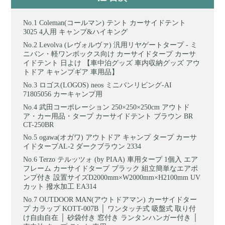
Coleman(コールマン) テント カーサイドテント
3025 4人用 キャンプ&ハイキング
Levolva (レヴォルヴァ) 汎用リヤゲートタープ - ミ
ニバン・軽ワンボックス向け カーサイドタープ カーサ
イドテント 日よけ 【車中泊グッズ 車内収納グッズ アウ
トドア キャンプギア 車用品】
ロゴス(LOGOS) neos ミニバンリビング-AI
71805056 カーキャンプ用
武田コーポレーション 250×250×250cm アウトド
ア・カー用品・タープ カーサイドテント ブラウン BR
CT-250BR
ogawa(オガワ) アウトドア キャンプ タープ カーサ
イドタープAL-2 ダークブラウン 2334
Terzo テルッツォ (by PIAA) 車用タープ 1個入 エア
フレーム カーサイドタープ ブラック 組立簡単なエアポ
ンプ付き 設置サイズD2000mm×W2000mm×H2100mm UV
カット 撥水加工 EA314
OUTDOOR MAN(アウトドアマン) カーサイドター
プ カラップ KOTT-007B │ ワンタッチ式 吸盤式 取り付
け自由自在 │ 砂袋付き 窓付き ランタンハンガー付き │