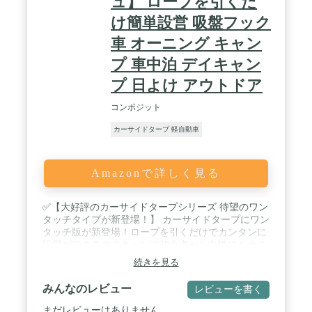
ュ】 ロープを引くだ
ングで、 紫外線保護指数は最上ランクのUPF50＋の
評価。※耐水圧の目安として、一般的な強い雨が
け簡単設営 吸盤フック
1,500mmと言われています。 / ✅【商品詳細/ワンタ
車 オーニング キャン
ッチカーサイドタープ】 ■サイズ：本体サイズ :
(約)230cm×280cm・収納時 : (約)87cm×13cm×13cm■
プ 車中泊 デイキャン
材質：・生地 : ポリエステル・フレームポール : グ
ラスファイバー■重量：(約)2.2kg■耐水圧：1,500mm
プ 日よけ アウトドア
以上■付属品：・タープ×1・吸盤フック×2・ペグ
×4・ロープ×4・専用収納バッグ×1・取扱説明書(日
コンポジット
本語)■※商品は、モニターによって色合いが異なっ
カーサイドタープ 軽自動車
て見える場合があります。 また、仕様・デザインは
改良のため予告なく変更することがあります。 / [こ
んな商品をお探しの方に] カーサイドオーニング カ
ーサイドオーニングタープ カーサイドオーニングテ
Amazonで詳しく見る
ント カーサイドオーニング カーサイドスクリーン
耐久性 カーサイドシェルター カーサイドシェルタ
ー カーサイドタープ カーサイドタープ張り方 カー
✅【大好評のカーサイドタープシリーズ 待望のワン
サイドテント カーサイドリビング カーテント サイ
タッチタイプが新登場！】 カーサイドタープにワン
ドオーニング サイドタープ テントオーニング
タッチ版が新登場！ロープを引くだけでカンタンに
設営ができるのでキャンプ初心者から女性にもオス
スメです。 ✅【キャンプ初心者や女子キャンプに
続きを見る
も！ (約)15秒で簡単に組み立て可能！】 組み立ての
所要時間は(約)15秒！タープを広げてロープを引く
みんなのレビュー
レビューを書く
だけなので女性にも◎設営時間を省きたい方にもピ
ッタリです。 / ✅【レバーを下ろして固定するだ
まだレビューはありません