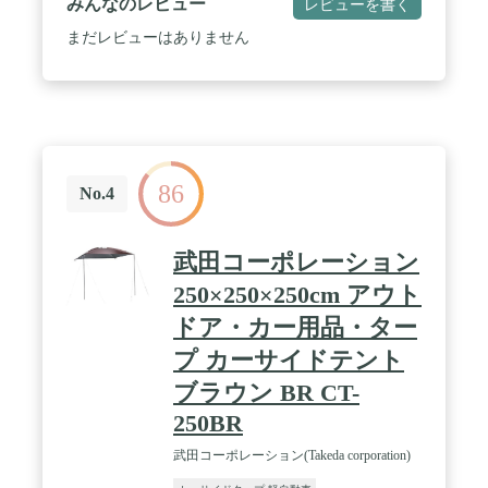
みんなのレビュー
レビューを書く
け。海水浴時の着替えなどに最適。 / 持ち運びに便
利な収納バッグ付き。
まだレビューはありません
86
No.4
武田コーポレーション
250×250×250cm アウト
ドア・カー用品・ター
プ カーサイドテント
ブラウン BR CT-
250BR
武田コーポレーション(Takeda corporation)