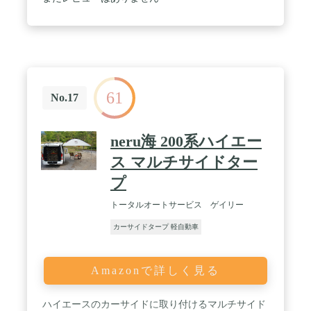
け？ 取り付けカンタンな吸盤フック！】 吸盤フッ
クが付属しているので取り付けカンタン！車に設置
する時は取り付けたい箇所に吸盤を付け、レバーを
下ろすだけなのでラクラクです。 ✅【車のサイズに
合わせて、吸盤フックの位置を変えられる！】 カー
サイドタープの吸盤フック用のハトメは車のサイズ
に合わせて3か所あります。幅140cm/160cm/180cmか
61
ら選べます。 / ✅【別売りのテントポールでキャノ
No.17
ピーとして テントポールでレイアウトを楽しむ！】
別売りのテントポールでキャノピー使用が可能。テ
ントポールでタープを跳ね上げることで、広々とス
neru海 200系ハイエー
ペースを使うことができます。また、カーサイドタ
ープのみで使用もできます。 ✅【UVカット＆耐水
ス マルチサイドター
圧1,500mm以上 アウトドアに安心の機能性】 日本
プ
国内で品質試験を実施しており、 テントの耐水圧は
1,500mm以上。 紫外線から守るUVカットコーティ
トータルオートサービス ゲイリー
ングで、 紫外線保護指数は最上ランクのUPF50＋の
評価。※耐水圧の目安として、一般的な強い雨が
カーサイドタープ 軽自動車
1,500mmと言われています。 / ✅【商品詳細/ワンタ
ッチカーサイドタープ】 ■サイズ：本体サイズ :
(約)230cm×280cm・収納時 : (約)87cm×13cm×13cm■
Amazonで詳しく見る
材質：・生地 : ポリエステル・フレームポール : グ
ラスファイバー■重量：(約)2.2kg■耐水圧：1,500mm
以上■付属品：・タープ×1・吸盤フック×2・ペグ
ハイエースのカーサイドに取り付けるマルチサイド
×4・ロープ×4・専用収納バッグ×1・取扱説明書(日