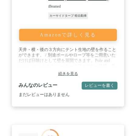
iBeamed
カーサイドタープ 軽自動車
Amazonで詳しく見る
天井・横・後の３方向にテント生地の壁を作ること
ができます。 / 別途ポールやロープ等をご用意いた
だけば日除けとして壁を展開できます。Pole and
rope is not included / コーナーはファスナー仕様。巻
き上げて固定するバンド付き。 / 天井幅140cm、天
続きを見る
井奥行170cm、壁高180cm、重量1.4kg / ※車体に密
着する仕様となっております。車体に擦れや汚れを
みんなのレビュー
レビューを書く
発生させる可能性が有ります。予めご了承の上でご
使用ください。使用によって生じた損害であっても
まだレビューはありません
一切責任を負えませんので状況・条件等をよくご確
認の上でご使用をお願いいたします。