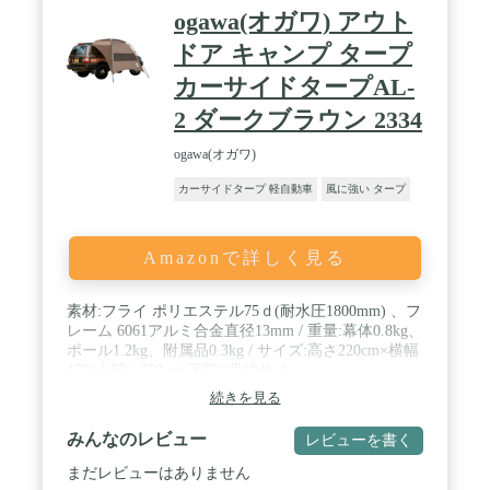
ogawa(オガワ) アウト
ドア キャンプ タープ
カーサイドタープAL-
2 ダークブラウン 2334
ogawa(オガワ)
カーサイドタープ 軽自動車
風に強い タープ
Amazonで詳しく見る
素材:フライ ポリエステル75ｄ(耐水圧1800mm) 、フ
レーム 6061アルミ合金直径13mm / 重量:幕体0.8kg、
ポール1.2kg、附属品0.3kg / サイズ:高さ220cm×横幅
170(上部)~250cm(下部),収納サイ
ズ:53cm×13cm×13cm / 付属品:吸盤フック2個、アン
続きを見る
カーバック2個、ピン、収納袋 / 発売年・モデルイ
ヤー: 2021 / 部門名: ユニセックス大人
みんなのレビュー
レビューを書く
まだレビューはありません