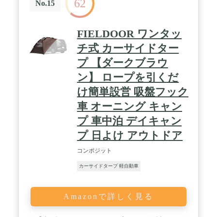
62
No.15
FIELDOOR ワンタッ
チ式 カーサイドター
プ 【ダークブラウ
ン】 ロープを引くだ
け簡単設営 吸盤フック
車 オーニング キャン
プ 車中泊 デイキャン
プ 日よけ アウトドア
コンポジット
カーサイドタープ 軽自動車
Amazonで詳しく見る