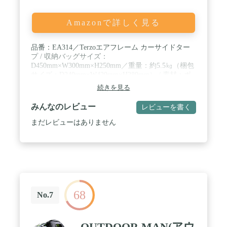
Amazonで詳しく見る
品番：EA314／Terzoエアフレーム カーサイドター
プ / 収納バッグサイズ：
D450mm×W300mm×H250mm／重量：約5.5㎏（梱包
サイズ：D240mm×W420mm×H280mm） / 素材：ポ
リエステル （UVカット加工／難燃素材） / 撥水加
続きを見る
工シート／耐水圧：3,000mm / 内容品：タープ本体
×1式／エア ポンプ×1セット／ペグ17本／ロープ
みんなのレビュー
レビューを書く
（本体ロープ3.5m×2本、2.5m×4本、付属ロープ
2m×2本）／補修キット×１セット
まだレビューはありません
68
No.7
OUTDOOR MAN(アウ