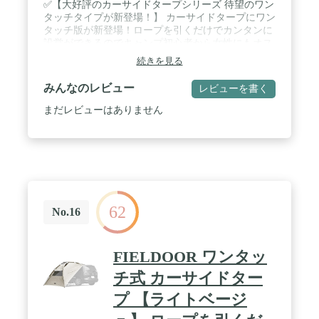
✅【大好評のカーサイドタープシリーズ 待望のワン
タッチタイプが新登場！】 カーサイドタープにワン
タッチ版が新登場！ロープを引くだけでカンタンに
設営ができるのでキャンプ初心者から女性にもオス
スメです。 ✅【キャンプ初心者や女子キャンプに
続きを見る
も！ (約)15秒で簡単に組み立て可能！】 組み立ての
所要時間は(約)15秒！タープを広げてロープを引く
みんなのレビュー
レビューを書く
だけなので女性にも◎設営時間を省きたい方にもピ
ッタリです。 / ✅【レバーを下ろして固定するだ
まだレビューはありません
け？ 取り付けカンタンな吸盤フック！】 吸盤フッ
クが付属しているので取り付けカンタン！車に設置
する時は取り付けたい箇所に吸盤を付け、レバーを
下ろすだけなのでラクラクです。 ✅【車のサイズに
合わせて、吸盤フックの位置を変えられる！】 カー
サイドタープの吸盤フック用のハトメは車のサイズ
に合わせて3か所あります。幅140cm/160cm/180cmか
62
ら選べます。 / ✅【別売りのテントポールでキャノ
No.16
ピーとして テントポールでレイアウトを楽しむ！】
別売りのテントポールでキャノピー使用が可能。テ
ントポールでタープを跳ね上げることで、広々とス
FIELDOOR ワンタッ
ペースを使うことができます。また、カーサイドタ
ープのみで使用もできます。 ✅【UVカット＆耐水
チ式 カーサイドター
圧1,500mm以上 アウトドアに安心の機能性】 日本
プ 【ライトベージ
国内で品質試験を実施しており、 テントの耐水圧は
1,500mm以上。 紫外線から守るUVカットコーティ