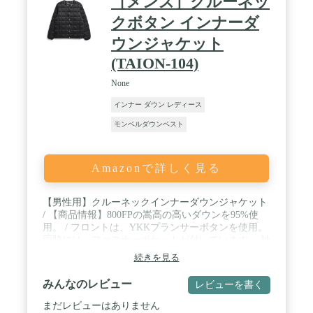
［メンズ］クルーネッ
クボタン インナーダ
ウンジャケット
(TAION-104)
None
インナー ダウン レディース
モンベルダウンベスト
Amazonで詳しく見る
【男性用】クルーネックインナーダウンジャケット
/ 【商品情報】800FPの嵩高の高いダウンを95%使
用。 / フロントは、YKKプランサーボタンを使用。
両脇には、ファスナーポケットが付いています。 袖
口は風が入りにくい、ストレッチパイピングテープ
続きを見る
を使用。 / ジャケットやコートの下に着るのはもち
ろん、Tシャツ・シャツなどの上にも気軽に羽織れ
みんなのレビュー
レビューを書く
る、軽くて暖かく着回しやすいシンプルなデザイン
が特徴。 / 【取扱方法】ご家庭での洗濯も可能で
まだレビューはありません