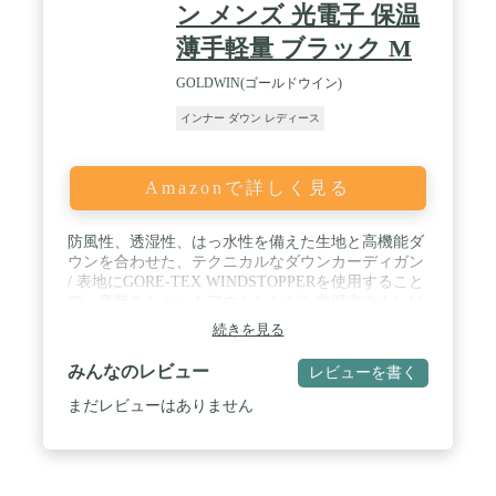
ン メンズ 光電子 保温
薄手軽量 ブラック M
GOLDWIN(ゴールドウイン)
インナー ダウン レディース
Amazonで詳しく見る
防風性、透湿性、はっ水性を備えた生地と高機能ダ
ウンを合わせた、テクニカルなダウンカーディガン
/ 表地にGORE-TEX WINDSTOPPERを使用すること
で、寒気をシャットアウトしながら衣服内のムレは
排出 / 中わたは、遠赤外線効果で自然な暖かさをも
続きを見る
たらす光電子リサイクルダウンを封入 / 左の腰ポケ
ット内部には、付属のスタッフサックや小物の収納
みんなのレビュー
レビューを書く
に役立つコインポケット / アウターとしてもインナ
ーダウンとしても活躍する1着
まだレビューはありません