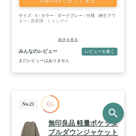
Amazonで詳しく見る
サイズ : S / カラー : ダークグレー / 仕様 : 紳士アウ
ター / 原産国 : ミャンマー
続きを見る
みんなのレビュー
レビューを書く
まだレビューはありません
65
No.21
search
無印良品 軽量ポケッタ
ブルダウンジャケット