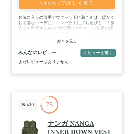
Amazonで詳しく見る
お気に入りの薄手アウターも下に着こめば、暖かく
お洒落なコーデに、コンパクトに持ち運びも！！旅
先にも重宝する冬の”持ち運びアウター” / 抜群の暖
かさを持ちながら見事に畳める薄さも、アウターに
柔らかい合成繊維を使い、頑丈な縫製で仕上げてい
続きを見る
るので耐久性も抜群です。 / 非常に軽量なボディな
がらも保温性、防寒性を兼ね備えたダウンジャケッ
みんなのレビュー
レビューを書く
トです。コンパクトに収納できる便利なパッカブル
機能は、旅行先やアウトドアでの持ち運びにも最適
まだレビューはありません
です。 / 表面は程度よい光沢感があり、透湿機能を
備え、防風性にも優れています。登山やアウトドア
でも大活躍します。 / 便利な内ポケット付き。付属
のポーチに収納するとコンパクトに持ち運べる。暖
かくお洒落に冬を過ごすなら欠かすことの出来ない
ダウンジャケット。
75
No.10
ナンガ NANGA
INNER DOWN VEST