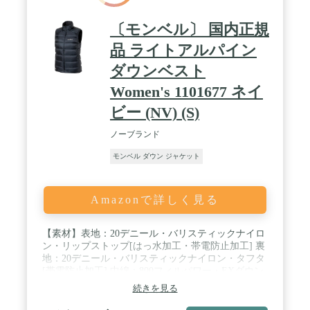
〔モンベル〕 国内正規
品 ライトアルパイン
ダウンベスト
Women's 1101677 ネイ
ビー (NV) (S)
ノーブランド
モンベル ダウン ジャケット
Amazonで詳しく見る
【素材】表地：20デニール・バリスティックナイロ
ン・リップストップ[はっ水加工・帯電防止加工] 裏
地：20デニール・バリスティックナイロン・タフタ
[帯電防止加工] 中綿：800フィルパワー・EXダウン
/ 【カラー】ネイビー (NV) / 【サイズ】S / 【特長】
続きを見る
ダウンプルーフ加工 / シングルキルト構造 / ジッパ
ーがあごに当たらない仕様 / リードインコード・シ