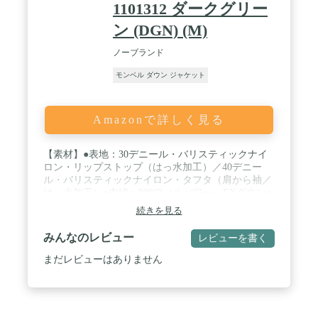
1101312 ダークグリー
ン (DGN) (M)
ノーブランド
モンベル ダウン ジャケット
Amazonで詳しく見る
【素材】●表地：30デニール・バリスティックナイ
ロン・リップストップ（はっ水加工）／40デニー
ル・バリスティックナイロン・タフタ（肩から袖／
はっ水加工）●中綿：800フィルパワー・EXダウン●
裏地：30デニール・バリスティックナイロン・タフ
続きを見る
タ / 【カラー】ダークグリーン (DGN) / 【サイズ】
M / 【特長】ダウンプルーフ加工／デュアルアクス
みんなのレビュー
レビューを書く
ルフード／トンネルフード／ピンチソーイング／ギ
ャザードキルトシステム（裏地身頃）／フードは取
まだレビューはありません
り外し可能／立体裁断（肘）／ジッパーがあごに当
たらない仕様／アルパインカフ／リードインコー
ド・システム／ポケット4個（胸1個、腰2個、内1／
スタッフバッグつき / 【収納サイズ】∅18×22cm