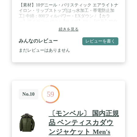
【素材】10デニール・バリスティック エアライトナ
イロン・リップストップ[はっ水加工・帯電防止加
工] 中綿：800フィルパワー・EXダウン / 【カラ
ー】アイボリー (IV) / 【サイズ】XS / 【特長】独自
のキルティングパターン / ダウンプルーフ加工 / シ
続きを見る
ングルキルト構造 / ジッパーがあごに当たらない仕
様 / スタッフバッグ付き / 【ポケット】4個（ジッパ
みんなのレビュー
レビューを書く
ー付き〈腰2〉、ジッパーなし〈内2〉）
まだレビューはありません
59
No.10
〔モンベル〕 国内正規
品 ベンティスカダウ
ンジャケット Men's