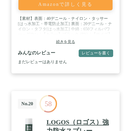
Amazonで詳しく見る
【素材】表面：40デニール・ナイロン・タッサー
[はっ水加工・帯電防止加工] 裏面：20デニール・ナ
イロン・タフタ[はっ水加工] 中綿：650フィルパワ
ー・ダウン / 【カラー】ブラック (BK) / 【サイズ】
XL / 【特長】リバーシブル / 三枚差し構造 / ダウン
続きを見る
プルーフ加工 / デュアルアクスルフード（片側の
み） / ジッパーがあごに当たらない仕様 / リードイ
みんなのレビュー
レビューを書く
ンコード・システム（裾） / 【ポケット】6個（表
面：ジッパー付き〈腰2、胸1〉、裏面：ジッパー付
まだレビューはありません
き〈腰2、胸1〉）
58
No.20
LOGOS（ロゴス）強
力防水スプレー