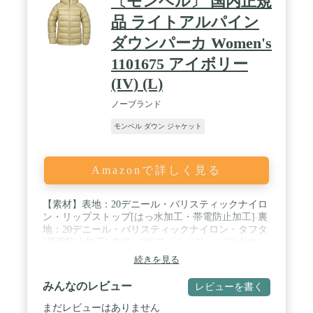
〔モンベル〕 国内正規
品 ライトアルパイン
ダウンパーカ Women's
1101675 アイボリー
(IV) (L)
ノーブランド
モンベル ダウン ジャケット
Amazonで詳しく見る
【素材】表地：20デニール・バリスティックナイロ
ン・リップストップ[はっ水加工・帯電防止加工] 裏
地：20デニール・バリスティックナイロン・タフタ
[帯電防止加工] 中綿：800フィルパワー・EXダウン
/ 【カラー】アイボリー (IV) / 【サイズ】L / 【特
続きを見る
長】ダウンプルーフ加工 / デュアルアクスルフード
/ シングルキルト構造 / ジッパーがあごに当たらな
みんなのレビュー
レビューを書く
い仕様 / リードインコード・システム / コンシール
ジッパー / スタッフバッグ付き / 【ポケット】4個
まだレビューはありません