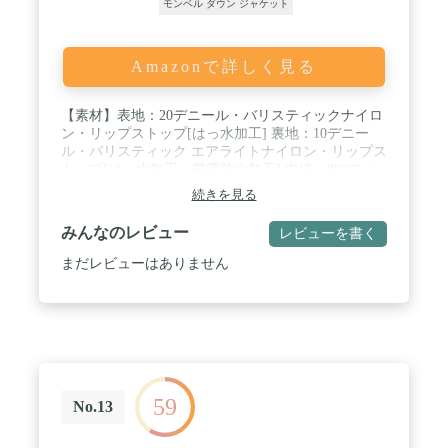
モンベル ダウン ジャケット
Amazonで詳しく見る
【素材】表地：20デニール・バリスティックナイロ
ン・リップストップ[はっ水加工] 裏地：10デニー
ル・バリスティック エアライトナイロン・リップス
トップ[はっ水加工・帯電防止加工] 中綿：800フィ
ルパワー・EXダウン / 【カラー】アイボリー (IV) /
続きを見る
【サイズ】M / 【収納サイズ】Ø9 x 15cm【ポケッ
ト】2個（腰2） / 【特長】独自のキルティングパタ
みんなのレビュー
レビューを書く
ーン / ダウンプルーフ加工 / シングルキルト構造 /
スタッフバッグ付き
まだレビューはありません
59
No.13