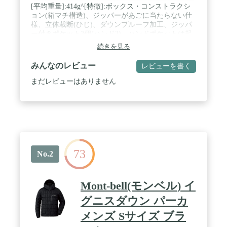
[平均重量]:414g^[特徴]:ボックス・コンストラクシ
ョン(箱マチ構造)、ジッパーがあごに当たらない仕
様、立体裁断(ひじ)、ダウンプルーフ加工、ジッパ
ー付きポケット2個(ハンド2)、ハンドポケットは起
毛地を付けたハンドウォーマー使用、リードインコ
続きを見る
ード・システム、スタッフバ・^[収納サイ
ズ]:φ13×24cm^[サイズレンジ]:S、M、L、XL^~[Sサ
みんなのレビュー
レビューを書く
イズ]:身長155165cm、胸囲8690cm~^~[Mサイズ]:身
長165175cm、胸囲9095cm~^~[Lサイズ]:身長
まだレビューはありません
170180cm、胸囲95101cm~^~[XLサイズ]:身長
175185cm、胸囲101107cm~ / 対象 メンズ
73
No.2
Mont-bell(モンベル) イ
グニスダウン パーカ
メンズ Sサイズ ブラ