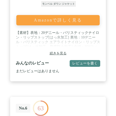
モンベル ダウン ジャケット
Amazonで詳しく見る
【素材】表地：20デニール・バリスティックナイロ
ン・リップストップ[はっ水加工] 裏地：10デニー
ル・バリスティック エアライトナイロン・リップス
トップ[はっ水加工・帯電防止加工] 中綿：800フィ
ルパワー・EXダウン / 【カラー】アイボリー (IV) /
続きを見る
【サイズ】M / 【特長】独自のキルティングパター
ン / ダウンプルーフ加工 / シングルキルト構造 / ス
みんなのレビュー
レビューを書く
タッフバッグ付き / 【ポケット】2個（腰2）
まだレビューはありません
63
No.6