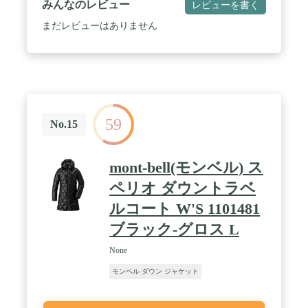
みんなのレビュー
レビューを書く
ステム / コンシールジッパー / スタッフバッグ付き /
【ポケット】4個（ジッパー付き〈腰2〉、ジッパー
まだレビューはありません
なし〈内2〉）
59
No.15
mont-bell(モンベル) ス
ペリオ ダウントラベ
ルコート W'S 1101481
ブラック-グロス L
None
モンベル ダウン ジャケット