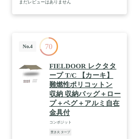
（TC）の生地、肌触りはきめ細かく滑らかで、UV
まだレビューはありません
カット、耐水性、防カビ、難燃性もあります。TC材
質静水圧：450mm。 / 【耐久性良いTCタープ】：お
しゃれな色、ナチュラルな風合い、シンプルな構造
で設置が簡単。大型TCテントとの組み合わせに最適
なので、友達や家族とキャンプをして、自然の中で
家にいるような自由を楽しみます。グロメットとロ
ープを結ぶループが全12の箇所が付いていて、様々
70
なシーンに適用です。生地を複層にし、コーナー強
No.4
度アップしながら引き裂きを防ぐです。 / 【耐火性
と難燃性】：通常のポリエステルやナイロンのター
プに比べ、TCタープの優れた耐火性と難燃性が焚火
FIELDOOR レクタタ
やバーベキューに適しています。飛び上がる火の粉
がタープをほじくる心配はない。冬でもゆっくりと
ープ T/C 【カーキ】
タープの下でかがり焚火ことができます。野外でも
難燃性ポリコットン
暖かさを楽しむことができます。 / 【安心のサービ
ス】：高品質の商品だから、ご安心して購入してく
収納 収納バッグ＋ロー
ださい。 ご購入後12ヶ月のメーカー保証が付いてお
りますので、使用中に何かお気付き点やお問い合わ
プ＋ペグ＋アルミ自在
せがございましたら、お気軽に弊社までご連絡くだ
金具付
さい。
コンポジット
焚き火 タープ