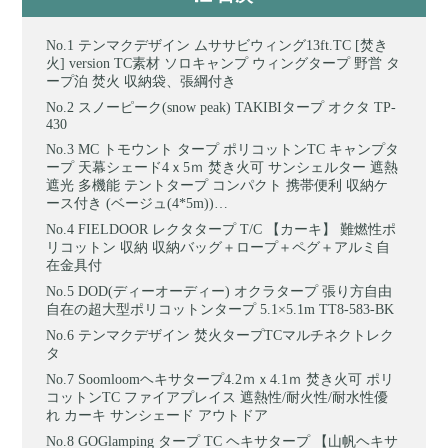
テンマクデザイン ムササビウィング13ft.TC [焚き
火] version TC素材 ソロキャンプ ウィングタープ 野営 タ
ープ泊 焚火 収納袋、張綱付き
スノーピーク(snow peak) TAKIBIタープ オクタ TP-
430
MC トモウント タープ ポリコットンTC キャンプタ
ープ 天幕シェード4ｘ5ｍ 焚き火可 サンシェルター 遮熱
遮光 多機能 テントタープ コンパクト 携帯便利 収納ケ
ース付き (ベージュ(4*5m))…
FIELDOOR レクタタープ T/C 【カーキ】 難燃性ポ
リコットン 収納 収納バッグ＋ロープ＋ペグ＋アルミ自
在金具付
DOD(ディーオーディー) オクラタープ 張り方自由
自在の超大型ポリコットンタープ 5.1×5.1m TT8-583-BK
テンマクデザイン 焚火タープTCマルチネクトレク
タ
Soomloomヘキサタープ4.2ｍｘ4.1ｍ 焚き火可 ポリ
コットンTC ファイアプレイス 遮熱性/耐火性/耐水性優
れ カーキ サンシェード アウトドア
GOGlamping タープ TC ヘキサタープ 【山帆ヘキサ