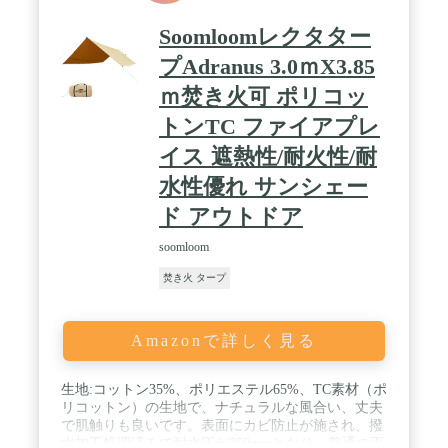
Soomloomレクタター
プAdranus 3.0ｍX3.85
ｍ焚き火可 ポリコッ
トンTC ファイアプレ
イス 遮熱性/耐火性/耐
水性優れ サンシェー
ド アウトドア
soomloom
焚き火 タープ
Amazonで詳しく見る
生地:コットン35%、ポリエステル65%、TC素材（ポ
リコットン）の生地で、ナチュラルな風合い、丈夫
で肌触りも良いです。表面にカビ防止が施され、撥
水加工処理済みで耐水圧が350mmとなり、普通の雨