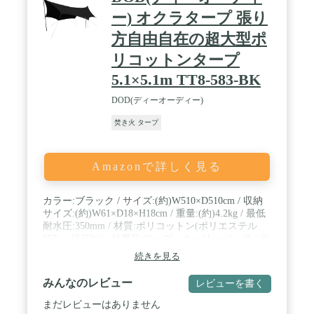
ー) オクラタープ 張り
方自由自在の超大型ポ
リコットンタープ
5.1×5.1m TT8-583-BK
DOD(ディーオーディー)
焚き火 タープ
Amazonで詳しく見る
カラー:ブラック / サイズ:(約)W510×D510cm / 収納
サイズ:(約)W61×D18×H18cm / 重量:(約)4.2kg / 最低
耐水圧:350mm / 材質:ポリコットン(ポリエステル
65%、綿35%) / 付属品:ロープ、キャリーバッグ / ※
本製品に使用されているポリコットン生地は、防水
続きを見る
コーティングされたポリエステル生地などとは異な
り、水分を吸収した際に綿素材が膨張し、雨漏りを
みんなのレビュー
レビューを書く
防ぐ構造です。そのため、張り方が弱いときや、長
時間の雨に濡れた際には内部に雨漏りする場合があ
まだレビューはありません