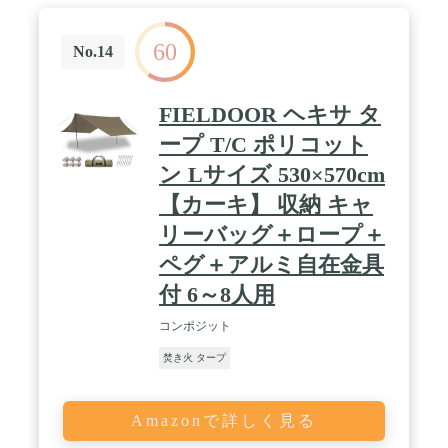
にくい素材ですが、完全に燃えない素材ではありま
せんので、タープ下での焚き火はおススメしており
60
ません。" / 【変幻自在なスクエアタープ】19箇所ル
No.14
ープ＆ハトメが付き、ポールやロープを組み合わ
せ、天候やシーンに合わせて簡単に自分好みにアレ
ンジできます。また、3つセンターループを片側三
FIELDOOR ヘキサ タ
角形に改良し、抗張力を強化されました。使用人数
と場所により、キャンプタープスペースも十分な広
ープ T/C ポリコット
さを確保できます。パップテントや避難所としても
ン Lサイズ 530×570cm
ご利用できます。 / 【革新的な防水テープが付き】
TC素材に対応した特殊な防水テープを貼り付け、
【カーキ】 収納 キャ
継ぎ目からの雨漏りを防ぎます。耐水圧500㎜で、
タープの表面にも防カビ・撥水加工を施していま
リーバッグ＋ロープ＋
す。晴れの日だけでなく、雨の日でも慌てていない
ペグ＋アルミ自在金具
安心的に使えます。※本製品はポリコットン製で、
耐水性がございますが、大雨や荒天時の使用にはお
付 6～8人用
避けください。 / 【4シーズン対応タープ】 耐久性
が優れたポリコットン素材で、夏キャンプで濃い日
コンポジット
陰が作れる、冬キャンプで焚き火やBBQなどできま
す。四季に応じて、キャンプはもちろん、登山、バ
焚き火 タープ
ーベキュー、釣り、アウトドアフェスティバル、公
園、運動会、花見といった様々なシーンで活躍しま
す。専用のキャリーバッグが付き、収納は手のひら
Amazonで詳しく見る
に乗るほどのコンパクトさ！ いつでもどこでもキャ
ンプへ持ち運びカンタンです。 / 【バリエーション