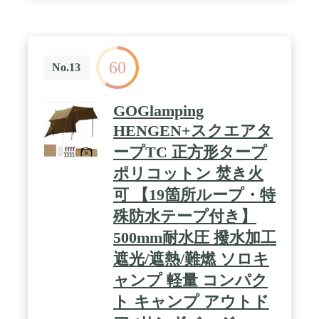
デイキャンプを楽しんだり、タープ泊を楽しむのも
オススメなタープです。 / ✅【商品詳細】 サイズ：
本体 : (約)380cm×380cm、収納時 :
(約)60cm×12cm×12cm 重量：(約)2.7kg、材質：ポリ
エステル65％、コットン35％、耐水圧：428mm 付
60
属品：・本体×1・ペグ×8本・メインロープ×2本・サ
No.13
ブロープ×4本・専用キャリーバッグ×1・取扱説明書
(日本語) ※商品は、モニターによって色合いが異な
って見える場合があります。 また、仕様・デザイン
GOGlamping
は改良のため予告なく変更することがあります。 /
HENGEN+スクエアタ
[こんな商品をお探しの方に] ウイングタープ ヘキサ
タープ レクタタープ スクエアタープ タープテント
ープTC 正方形タープ
タープ 難燃 撥水 防カビ T/C TC ポリコットン 焚き
火 焚火 火の粉 キャンプファイヤー 選べるポールセ
ポリコットン 焚き火
ット 日よけ 日除け 紫外線
可 【19箇所ループ・特
殊防水テープ付き】
500mm耐水圧 撥水加工
遮光/遮熱/難燃 ソロキ
ャンプ 軽量 コンパク
ト キャンプ アウトド