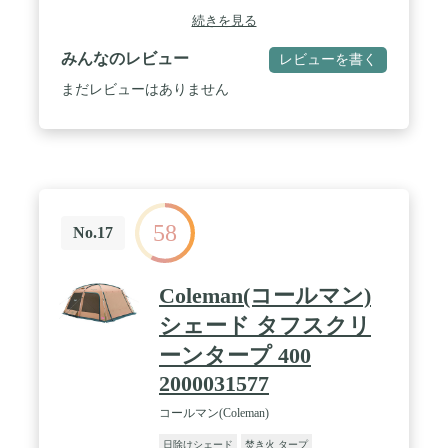
なら心配することはないです（傘の耐水圧が450mm
続きを見る
程度になります）。 / サイズ:大きいサイズ(約
300x385cmの長方形となっています。グロメットと
みんなのレビュー
レビューを書く
ロープを結ぶループが全16ヶ所が付いていて、色ん
なバリュエーションがアレンジできます。 / 日陰が
まだレビューはありません
濃い:ポリエステルとコットンを混紡した生地なの
で、日差しや紫外線をしっかりとカットでき、日陰
も濃くできるので、遮光性･遮熱性に優れていて真
夏にも涼しく快適にお過ごせます。 / 耐火性:ポリエ
ステルと比較して、焚火等の火の粉による穴が開き
にくい素材なので、タープの下で焚火を楽しむこと
ができます。冬になると、皆を囲んで焚き火を楽し
58
みながらゆったりと過ごせます。 / 持ち運び便利:収
No.17
納時(約)36x18cm/(約)44x20cm、専用収納バッグ付い
ていて持ち運びやすいです。
Coleman(コールマン)
シェード タフスクリ
ーンタープ 400
2000031577
コールマン(Coleman)
日除けシェード
焚き火 タープ