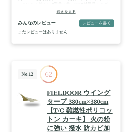
テル65％＋綿35% ■重量：約5.4kg ■付属品：ペグ、
ロープ、収納ケース ■収容人数：4～5人用 ■耐水
続きを見る
圧：撥水加工 ■設営時間：約15分 ■原産国：ベトナ
ム、中国 ※ポールは別売りです。 / 【使用上の注
みんなのレビュー
レビューを書く
意】 ・通常のタープ素材に比べ、綿混紡は火の粉に
よる穴があきにくい素材ですが、防炎加工ではござ
まだレビューはありません
いませんのでタープ内での焚き火はご遠慮くださ
い。 ・綿素材の特性上、水を含むと糸が膨張し防水
性が上がるような仕組みの生地のためPUコーティン
グ並びにシームテープ加工は施しておりません。 /
雨水等が集中すると雨漏れ等の可能性がありますの
で、しっかり水が流れるようにロープを張ってご使
用ください。 ・保管の際は、十分に乾燥させてから
62
保管して下さい。カビや悪臭の原因になります。高
No.12
温多湿も避けて下さい。 ・紫外線による劣化で生地
強度が落ち、破れ等の原因となります。紫外線によ
る劣化での破れが生地寿命となります。 / カラー：
FIELDOOR ウイング
サンドＣ
タープ 380cm×380cm
【T/C 難燃性ポリコッ
トン カーキ】 火の粉
に強い 撥水 防カビ加