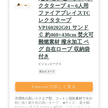
クタタープ 4～6人用
ファイアプレイスTC
レクタタープ
VP160202G01 サンド
Ｃ 約460×430cm 焚火可
難燃素材 撥水加工 ペ
グ 自在ロープ 収納袋
付き
ビジョンピークス
焚き火 タープ
Amazonで詳しく見る
汎用性の高いスクエア型。コットン混紡素材で火の
粉に強く耐久性の高いタープ。 ■サイズ： 最大幅/
約430cm×最大長/約460cm ■素材：フライ/ポリエス