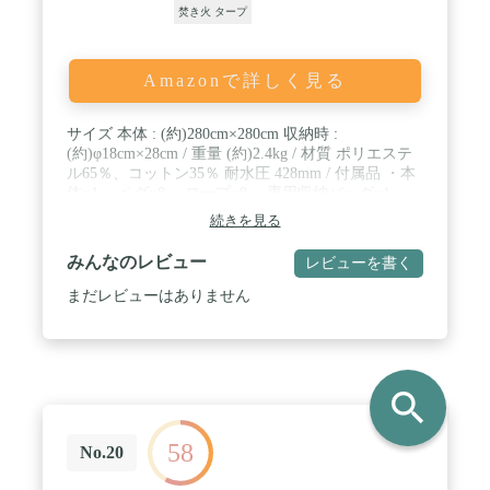
焚き火 タープ
Amazonで詳しく見る
サイズ 本体 : (約)280cm×280cm 収納時 :
(約)φ18cm×28cm / 重量 (約)2.4kg / 材質 ポリエステ
ル65％、コットン35％ 耐水圧 428mm / 付属品 ・本
体×1 ・ペグ×8 ・ロープ×8 ・専用収納バッグ×1 ・
取扱説明書(日本語) / ※商品は、モニターによって
続きを見る
色合いが異なって見える場合があります。 ※仕様・
デザインは改良のため予告なく変更することがあり
みんなのレビュー
レビューを書く
ます。
まだレビューはありません
search
58
No.20