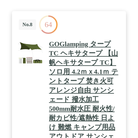
適にお過ごせます。 / 耐火性:ポリエステルと比較し
て、焚火等の火の粉による穴が開きにくい素材なの
で、タープの下で焚火を楽しむことができます。冬
になると、皆を囲んで焚き火を楽しみながらゆった
64
りと過ごせます。 / 持ち運び便利:収納時36x16cmと
No.8
なり、専用収納バッグ付いていて持ち運びやすいで
す。
GOGlamping タープ
TC ヘキサタープ 【山
帆ヘキサタープ TC】
ソロ用 4.2ｍｘ4.1ｍ テ
ントタープ 焚き火可
アレンジ自由 サンシ
ェード 撥水加工
500mm耐水圧 耐火性/
耐カビ性/遮熱性 日よ
け 難燃 キャンプ用品
アウトドア サンシェ