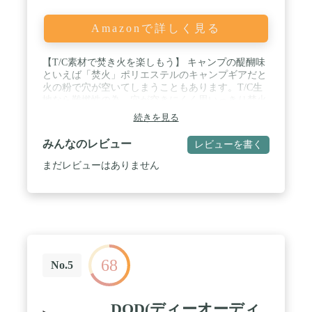
Amazonで詳しく見る
【T/C素材で焚き火を楽しもう】 キャンプの醍醐味
といえば「焚火」ポリエステルのキャンプギアだと
火の粉で穴が空いてしまうこともあります。T/C生
地なら難燃性の為、穴が空きにくく思いっきり焚火
を楽しむことができます。※製品は防炎ではありま
続きを見る
せん。タープ内での焚火はご遠慮ください。 / 【遮
光性、難燃性、耐久性に優れたT/Cタイプ】 T/C生
みんなのレビュー
レビューを書く
地のワンランク上のレクタタープ 人気のレクタター
プにT/Cタイプが登場です。T/C生地はポリエステル
まだレビューはありません
糸とコットン(綿)糸を混紡し遮光性、難燃性、耐久
性に優れています。別売りのポールを使用して様々
なレイアウトが可能です。 / 【レクタタープTC】
サイズ 本体 : (約)435cm×500cm 収納時 :
(約)60cm×43cm 重量 (約)5.3kg 材質 ポリエステル
65％、コットン35％ 耐水圧 428mm 付属品 ・本体×1
・ペグ×8 ・ロープ×8 ・専用収納バッグ×1 ・取扱説
68
明書(日本語) / ※商品は、モニターによって色合い
No.5
が異なって見える場合があります。 ※仕様・デザイ
ンは改良のため予告なく変更することがあります。
/ 0
DOD(ディーオーディ