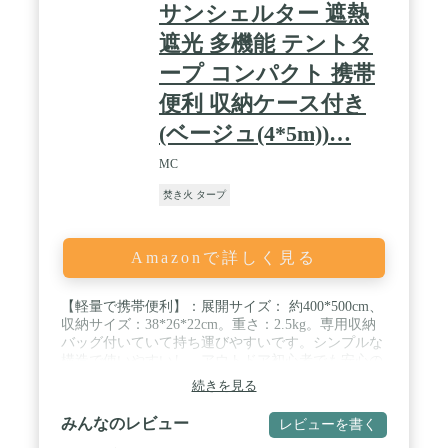
サンシェルター 遮熱
遮光 多機能 テントタ
ープ コンパクト 携帯
便利 収納ケース付き
(ベージュ(4*5m))…
MC
焚き火 タープ
Amazonで詳しく見る
【軽量で携帯便利】：展開サイズ： 約400*500cm、
収納サイズ：38*26*22cm。重さ：2.5kg。専用収納
バッグ付いていて持ち運びやすいです。シンプルな
構造で使いやすいし、アウトドア初心者でも安心の
簡単組み立て！テントとタープを連結設営すると、
続きを見る
スペースが大幅に広がります。注：ポールは商品に
含まれておりません / 【ポリコットンタープ】コッ
みんなのレビュー
レビューを書く
トン35%、ポリエステル65%、ポリコットン素材