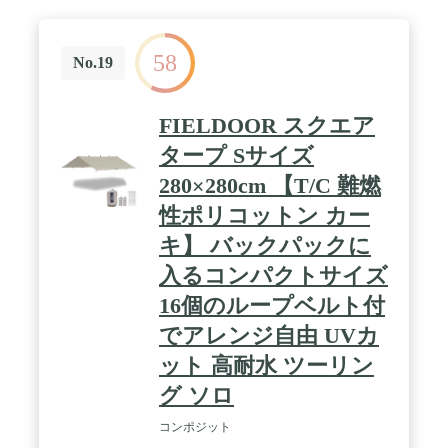
体には防炎加工は施されていません。 幕体や難燃シ
ートに直に火があたるような高さの焚き火は行わな
いで下さい。 / ＜PEPOテントのポールを利用して
58
タープを設営する場合＞ PEPOテントと連結する際
No.19
のポールの長さは、メインポール200cm・サブポー
ル120cm程度を目安に、別売ポールまたはお手持ち
のポールをご使用下さい。
FIELDOOR スクエア
タープ Sサイズ
280×280cm 【T/C 難燃
性ポリコットン カー
キ】 バックパックに
入るコンパクトサイズ
16個のループベルト付
でアレンジ自由 UVカ
ット 高耐水 ツーリン
グ ソロ
コンポジット