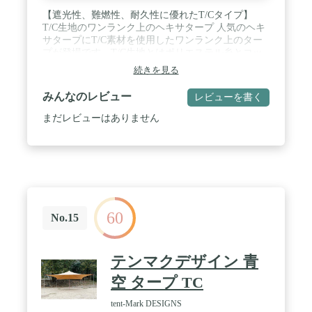
色説明】HENGEN＋スクエアタープTCは下記3つカ
【遮光性、難燃性、耐久性に優れたT/Cタイプ】
ラー系がございます。 カーキ=サンドベージュ=ベ
T/C生地のワンランク上のヘキサタープ 人気のヘキ
ージュ（同色）／グリーン＝アーミーグリーン＝ 緑
サタープにT/C素材を使用したワンランク上のター
（同色）／ ブラック＝黒＝Black（同色） *染色製
プが登場です。T/C生地とはポリエステル糸とコッ
品ですので。染色のバッチが異なると、ロットによ
トン(綿)糸を混紡した生地であり遮光性、難燃性、
続きを見る
って若干色差がある場合があります。これは正常な
耐久性に優れています。また別売りのポールを使用
現象であり、また撮影光や環境によって、視覚的な
することで、シーンに合わせたレイアウトを作るこ
みんなのレビュー
レビューを書く
色のずれもあります。予めご了承ください。 / 【ア
とができるので、ワンランク上のキャンプを楽しむ
フターサポート提供】製品に不具合が生じた場合、
ことができるアイテムです。 / 【ゆったり開放的な
まだレビューはありません
ぜひ私たちの店舗をクリックして、Amazon/メール
サイズ】 大人数で使用可能な大型サイズ このヘキ
を通じてチャットでGOGlampingカスタマーサポー
サタープLサイズは開放的でゆったりアウトドアを
トにお問い合わせください。※初期不良等の不具合
楽しむことができるサイズになっています。
がございましたら、お問い合わせください。
530cmx570cmのサイズは目安として6人～8人で使用
するのにオススメなサイズ。レイアウトやスペース
を上手く利用して、ぜひ快適空間を作ってみてくだ
さい。 / 【「撥水」「防カビ」Wの加工を生地に施
60
しより快適に！】 こちらのT/C生地には撥水加工と
No.15
防カビ加工が施されています。T/C生地の特徴は、
水を含むと糸が膨張し、水を通しにくくなります。
更に撥水加工をすることで、急な雨でも安心です。
テンマクデザイン 青
また吸湿性にも優れ、防カビ加工を施すことで、耐
久性を上げました。 / 【商品詳細】 サイズ 本体 :
空 タープ TC
(約)530cm×570cm 収納時 : (約)75cm×17cm×17cm 重
量 (約)5kg 材質 ポリエステル65％、コットン35％
tent-Mark DESIGNS