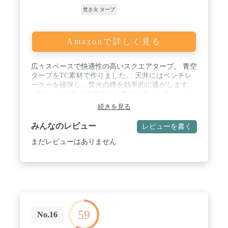
耐水圧 428mm 付属品 ・本体×1 ・ペグ×8 ・メイン
焚き火 タープ
ロープ×2 ・サブロープ×4 ・専用キャリーバッグ×1
・取扱説明書(日本語) / ※商品は、モニターによっ
て色合いが異なって見える場合があります。 ※仕
様・デザインは改良のため予告なく変更することが
Amazonで詳しく見る
あります。
広々スペースで快適性の高いスクエアタープ。 青空
タープをTC素材で作りました。 天井にはベンチレ
ーターを確保し、焚火の煙を効率的に逃がします。
/ 陣幕との相性も抜群で冬の焚火が本当に楽しくな
ります。 遮光性も高いので一年中活躍するスクエア
続きを見る
タープです。 / ●独自仕様により風であおられるタ
ープの動きを約半分に抑えます。 ●屋根下のテープ
みんなのレビュー
レビューを書く
には何かと便利なループつき。 / ※ポリエステルの
タイプと比べ雨が流れにくいので雨の際は必ず縁周
まだレビューはありません
りの中央のグロメットを張り綱で引いて雨を逃がし
てください。 / ●推奨するポールの長さはメインポ
ールは280cm、コーナーポールは180cm(4本)をオス
スメ致します。
59
No.16