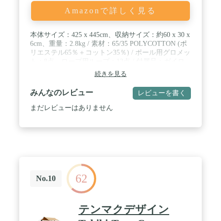
【コンパクト＆持ち運び便利】専用のキャリーバッ
Amazonで詳しく見る
グが付き、収納は手のひらに乗るほどのコンパクト
さ！いつでもどこでもキャンプへ持ち運びカンタン
です。
本体サイズ：425 x 445cm、収納サイズ：約60 x 30 x
6cm、重量：2.8kg / 素材：65/35 POLYCOTTON (ポ
リエステル65％＋コットン35％) / ポール用グロメッ
ト：8点、ロープ用ループ：12点 / 付属品：ガイロ
ープ4本、収納ケース(※ポール・ペグは含まれませ
続きを見る
ん)
みんなのレビュー
レビューを書く
まだレビューはありません
62
No.10
テンマクデザイン