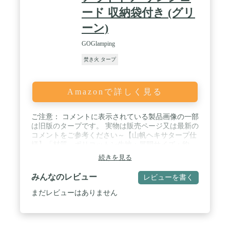
ード 収納袋付き (グリ
ーン)
GOGlamping
焚き火 タープ
Amazonで詳しく見る
ご注意： コメントに表示されている製品画像の一部
は旧版のタープです。 実物は販売ページ又は最新の
コメントをご参考ください～【山帆ヘキサタープ仕
様】「材質」ポリコットン生地；展開サイズ：約
420*410CM；収納サイズ：約45*15*15cm；セット重
続きを見る
量：約2.66kg；耐水圧：500mm 【内容物】タープ本
体×1、自在付きロープ×8本、ペグ×8本、キャリーバ
みんなのレビュー
レビューを書く
ッグ×1枚、取扱説明書(日本語)×1枚 【ご注意】本製
品にポールは付属しません。別途を買い求めくださ
まだレビューはありません
い。 / 【防カビ・防水テープ・撥水加工】山帆ヘキ
サタープには、継ぎ目からの雨漏りを防ぐため、特
殊な防水テープを貼り付けました。撥水加工で耐水
圧は500mmに達し、急に雨が降っても慌てることは