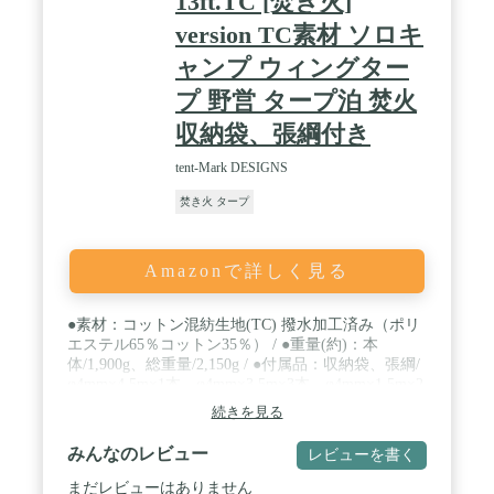
13ft.TC [焚き火]
version TC素材 ソロキ
ャンプ ウィングター
プ 野営 タープ泊 焚火
収納袋、張綱付き
tent-Mark DESIGNS
焚き火 タープ
Amazonで詳しく見る
●素材：コットン混紡生地(TC) 撥水加工済み（ポリ
エステル65％コットン35％） / ●重量(約)：本
体/1,900g、総重量/2,150g / ●付属品：収納袋、張綱/
φ4mm×4.5m×1本、φ4mm×3.5m×3本、φ4mm×1.5m×2
本 ※ポール、ペグは別売りになります。 / 原産国：
続きを見る
ベトナム
みんなのレビュー
レビューを書く
まだレビューはありません