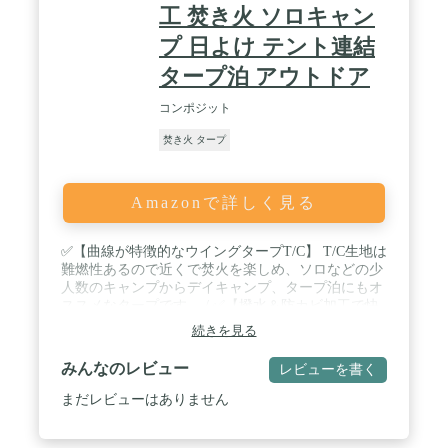
工 焚き火 ソロキャン
プ 日よけ テント連結
タープ泊 アウトドア
コンポジット
焚き火 タープ
Amazonで詳しく見る
✅【曲線が特徴的なウイングタープT/C】 T/C生地は
難燃性あるので近くで焚火を楽しめ、ソロなどの少
人数のキャンプからデイキャンプ、タープ泊にもオ
ススメなタープです。 / ✅【撥水＆防カビ加工で快
適に】 T/C生地はポリエステル糸65％と、コットン
続きを見る
糸35％を混紡して作られた生地で、難燃性と耐久性
に優れた生地です。そして撥水と防カビ加工も施さ
みんなのレビュー
レビューを書く
れています。 / ✅【ソロテントとの相性バツグン】
少人数のキャンプにオススメなサイズ。ソロテント
まだレビューはありません
との相性も良く、快適なリビングを作ることができ
ます。 ✅【デイキャンプやタープ泊に】 少人数で