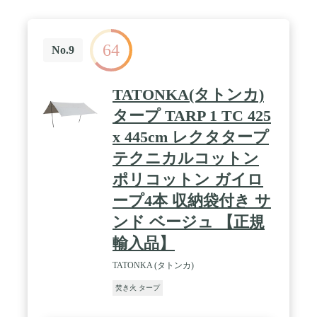
ありません。また、タープ表面にも防カビ加工を施
さ、使用後の保管に生えにくくなっています。 /
【様々な張り方】12箇所ループ＆ハトメが付き、ポ
64
ールやロープを組み合わせ、様々な張り方を設営で
No.9
きます。約420*410CMのサイズで、ソロキャンプに
適用、２-４人のグループキャンプも大活躍です！
専用のキャリーバッグが付き、コンパクトで持ち運
TATONKA(タトンカ)
びに便利！キャンプ、ハイキング、登山、ピクニッ
ク、バーベキュー、釣り、運動会、花見など様々な
タープ TARP 1 TC 425
シーンで大活躍します。 / 【一年中使え】
x 445cm レクタタープ
GOGlamping 焚き火タープはTC生地（コットン35%
＋ポリエステル65%）を採用し、抜群的な耐摩耗性
テクニカルコットン
がありながら難燃性も優れて、火星も防ぐことがで
きます。冬の際は存分に焚き火を楽しみながらゆっ
ポリコットン ガイロ
たりと過ごせます。さらに日差しや紫外線をより効
ープ4本 収納袋付き サ
果的にカットでき、遮光性・断熱性にも優れていて
真夏にも涼しく快適にお過ごせます。 / 【細部にこ
ンド ベージュ 【正規
だわったデザイン】難燃タープ本体はTC生地、エッ
ジはオックスフォードで縁取り、色の組み合わせは
輸入品】
上品で目立ちません。2つの対角は収納袋が付い
て、ガイロープを収納できます。タープの尖った角
TATONKA (タトンカ)
にはリングが付いて、ランタンをぶら下げることが
焚き火 タープ
でき、夜の使用に重宝します。センターラインには
2つの引っ張った箇所があり、ポールと組み合わせ
て高さを調整し、様々な張り方を設営できます。 /