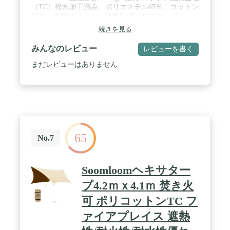
（TC）撥水加工済み、ポリエステル65％、コットン
35％、縁部/ナイロン / 付属品:連結用キャップ×1、
張り綱×8（14m×2本、3m×6本）、収納ケース / ※ポ
続きを見る
ール・ペグは別売りです。 / ※連結時推奨メインポ
ール長280cm、サブポール長180cm / ※グロメットの
みんなのレビュー
レビューを書く
穴の直径はΦ8ｍｍです。 / Made in Vietnam
まだレビューはありません
65
No.7
Soomloomヘキサター
プ4.2ｍｘ4.1ｍ 焚き火
可 ポリコットンTC フ
ァイアプレイス 遮熱