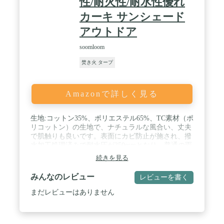
性/耐火性/耐水性優れ
カーキ サンシェード
アウトドア
soomloom
焚き火 タープ
Amazonで詳しく見る
生地:コットン35%、ポリエステル65%、TC素材（ポ
リコットン）の生地で、ナチュラルな風合い、丈夫
で肌触りも良いです。表面にカビ防止が施され、撥
水加工処理済みで耐水圧が350mmとなり、普通の雨
なら心配することはないです（傘の耐水圧が450mm
続きを見る
程度になります）。 / サイズ:大きいサイズ
420cmx410cmのヘキサゴン形となっています。グロ
みんなのレビュー
レビューを書く
メットが6ヶ所が付いていて、色んなバリュエーシ
ョンがアレンジできます。 / 日陰が濃い:ポリエステ
まだレビューはありません
ルとコットンを混紡した生地なので、日差しや紫外
線をしっかりとカットでき、日陰も濃くできるの
で、遮光性･遮熱性に優れていて真夏にも涼しく快