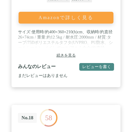
Amazonで詳しく見る
サイズ:使用時/約400×360×210(h)cm、収納時/約直径
26×74cm / 重量:約12.5kg / 耐水圧:2000mm / 材質:タ
ープ/75Dポリエステルタフタ(UVPRO、PU防水、シ
ームシール)、メインポール/アルミ合金(約直径
16mm)、センターポール/アルミ合金(約直径
続きを見る
16mm)、ジョイントフラップポール/FRP(約直径
7.9mm) / 仕様:キャノピー、メッシュドア、ベンチ
みんなのレビュー
レビューを書く
レーション、ジョイントフラップ、ストームガード
/ 付属品:ペグ、ハンマー、ロープ、収納ケース
まだレビューはありません
58
No.18