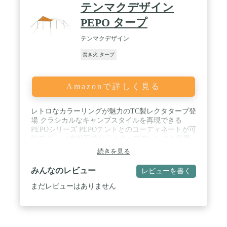
テンマクデザイン
PEPO タープ
テンマクデザイン
焚き火 タープ
Amazonで詳しく見る
レトロなカラーリングが魅力のTC製レクタタープ登
場 クラシカルなキャンプスタイルを再現できる
PEPOシリーズ PEPOテントとのコーディネートが可
能です。 / ●有効面積が広くタープアレンジも容易
なレクタ形状で、全長4.2m×幅3.8mの サイズはファ
続きを見る
ミリーやグループキャンプに最適です。 ●幕体素材
に耐久性が高く風合いの良い、ポリエステル×コッ
みんなのレビュー
レビューを書く
トンを混紡したT/C素材を使用 / ●幕体を保護する難
燃シートを取り付け可能。タープ下での焚火を楽し
まだレビューはありません
めます(※) ●推奨するポールの長さはメインポール
は200～280cm(2本)、コーナーポールは120～
180cm(4本)をオススメ致します。 / ●難燃シートは
別売りになります。 ※難燃シート併用時。タープ本