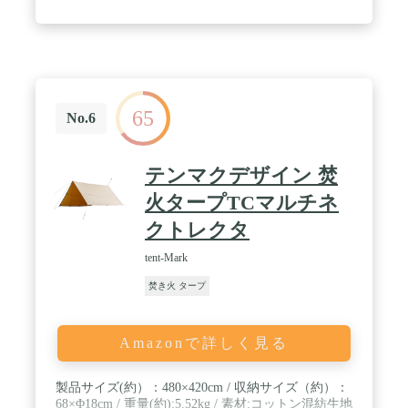
ります。また、濡れたまま保管をすると科学繊維に
比べてカビが生じやすいためご注意ください。 / ※
ポール、ペグは付属しませんのでご注意ください。
65
No.6
テンマクデザイン 焚
火タープTCマルチネ
クトレクタ
tent-Mark
焚き火 タープ
Amazonで詳しく見る
製品サイズ(約）：480×420cm / 収納サイズ（約）：
68×Φ18cm / 重量(約):5.52kg / 素材:コットン混紡生地