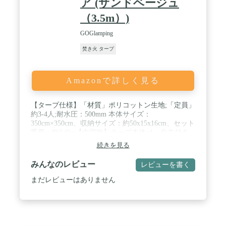
ア (サンドベージュ
（3.5m）)
GOGlamping
焚き火 タープ
Amazonで詳しく見る
【タープ仕様】「材質」ポリコットン生地;「定員」
約3-4人;耐水圧：500mm 本体サイズ：
350cm×350cm、収納サイズ：約50x15x16cm、セット
重量：約3.6kg【内容物】タープ本体×1、自在付き
ロープ×8本、ペグ×8本、キャリーバッグ×1枚、取扱
続きを見る
説明書(日本語)×1枚 【ご注意】本製品にポールは付
属しません。別途を買い求めください。 / 【難燃性
みんなのレビュー
レビューを書く
を重視したTCタープ】スクエアタープは今人気の
TC生地を採用しており、ポリエステル（テトロン）
まだレビューはありません
65%とコットン（綿）35%を混紡した本TC生地は、
耐久性、遮光性、難燃性に優れています。キャンプ
で焚き火やBBQなどで、火の粉があたっても穴が空
きにくく、タープの側で焚き火を楽しめます。 【ご
注意】※通常のタープよりは火の粉による穴があき