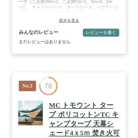
ープ（二又用10ｍ×2、二又用7ｍ×2、3ｍ×4、2ｍ
×4）、キャリーバッグ、ポールケース、ペグケース
/ 材質 タープ本体／210Dポリエステルオックス・
PUコーティング耐水圧1,800mmミニマム・テフロン
続きを見る
撥水加工・UVカット加工、インナールーフ／ポリ
エステル・コットン混紡 / キャリーバッグサイズ
みんなのレビュー
レビューを書く
83×25×26（h）cm / 重量 8.9kg / 対応人数 6～8名
まだレビューはありません
78
No.3
MC トモウント ター
プ ポリコットンTC キ
ャンプタープ 天幕シ
ェード4ｘ5ｍ 焚き火可