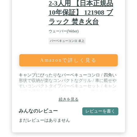
2-3人用 【日本正規品
10年保証】 121908 ブ
ラック 焚き火台
ウェーバー(Weber)
バーベキューコンロ 卓上
Amazonで詳しく見る
キャンプにぴったりなバーベキューコンロ / 四角い
形状で収納が楽なコンパクトなグリル / 車に載せや
すいコンパクトタイプバーベキューセット / キャン
プ場で燻製も可能。 / 夜になったら、焚火台として
もつかえる。
続きを見る
みんなのレビュー
レビューを書く
まだレビューはありません