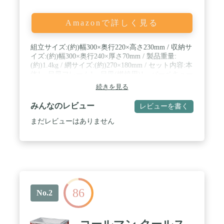
Amazonで詳しく見る
組立サイズ:(約)幅300×奥行220×高さ230mm / 収納サ
イズ:(約)幅300×奥行240×厚さ70mm / 製品重量:
(約)1.4kg / 網サイズ:(約)270×180mm / セット内容:本
体1、目皿フレーム1、目皿(燃焼用)1、バーベキュー
網1 / 材質:本体/鉄(焼付塗装)、目皿・ハンドル/ステ
続きを見る
ンレス鋼、脚/アルミニウム合金、バーベキュー網/
鉄(クロムめっき) / 原産国:中国
みんなのレビュー
レビューを書く
まだレビューはありません
86
No.2