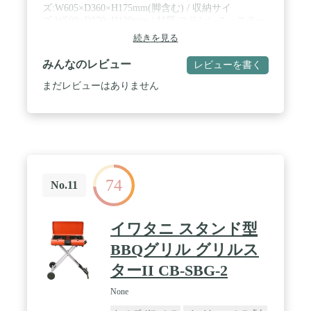
ズ:W605×D360×H175mm(脚含む) / 収納サイ
ズ:W500×D370×H120mm / 材質:ステンレス・スチー
ル・アルミ合金 / 重量:9.2kg / 焼き網昇降範
続きを見る
囲:0~70mm
みんなのレビュー
レビューを書く
まだレビューはありません
74
No.11
イワタニ スタンド型
BBQグリル グリルス
ターII CB-SBG-2
None