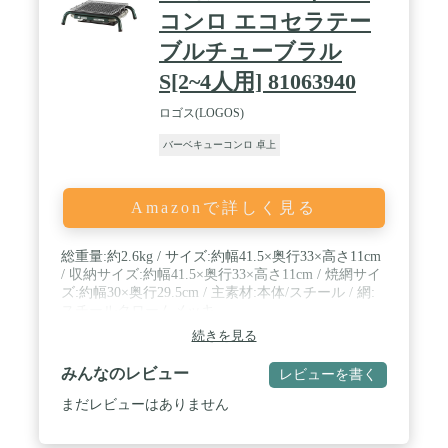
コンロ エコセラテー
ブルチューブラル
S[2~4人用] 81063940
ロゴス(LOGOS)
バーベキューコンロ 卓上
Amazonで詳しく見る
総重量:約2.6kg / サイズ:約幅41.5×奥行33×高さ11cm
/ 収納サイズ:約幅41.5×奥行33×高さ11cm / 焼網サイ
ズ:約幅30×奥行29.5cm / 主素材:本体/スチール / 網:
スチールクロームメッキ
続きを見る
みんなのレビュー
レビューを書く
まだレビューはありません