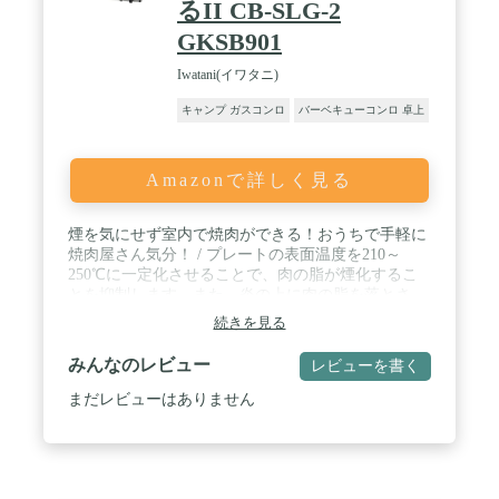
るII CB-SLG-2
GKSB901
Iwatani(イワタニ)
キャンプ ガスコンロ
バーベキューコンロ 卓上
Amazonで詳しく見る
煙を気にせず室内で焼肉ができる！おうちで手軽に
焼肉屋さん気分！ / プレートの表面温度を210～
250℃に一定化させることで、肉の脂が煙化するこ
とを抑制します。また、炎の上に肉の脂を落とさ
ず、スムーズに水皿に落とすことで煙の発生を抑制
続きを見る
します。 / プレートはフッ素加工されているのでこ
びりつかず、お手入れもカンタンです。 / 卓上でも
みんなのレビュー
レビューを書く
場所を取らないコンパクトサイズ、収納時も省スペ
ースです。 / 本体サイズ：幅303×奥行278×高さ
まだレビューはありません
149mm／プレート外径：233mm／商品重量：約
2.0kg／カラー：シルバー＆ブラック／材質：[本体]
鋼板、[プレート] アルミダイカスト、[水皿] 鋼板、
[バーナー] 耐熱アルミダイカスト、[点火つまみ]
ABS樹脂／最大発熱量：1.0kW (900kcal/h)／連続燃