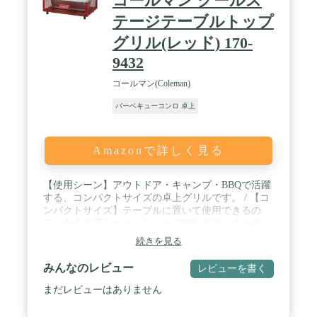
コールマン クールス
テージテーブルトップ
グリル(レッド) 170-
9432
コールマン(Coleman)
バーベキューコンロ 卓上
Amazonで詳しく見る
【使用シーン】アウトドア・キャンプ・BBQで活躍
する、コンパクトサイズの卓上グリルです。 / 【コ
ンパクトサイズ】テーブルに置いて使用できるの
で、食卓を囲みながらみんなでBBQを楽しめます。
コンパクトサイズなので持ち運びや保管も容易で
続きを見る
す。 / 【メッシュボディ】通気性が良く燃焼効率の
高いメッシュボディを採用しています。 / 【付属
みんなのレビュー
レビューを書く
品】焼網が付属しています。 / 【サイズ】使用時サ
イズ：約40×28×16.5（h）cm 収納時サイズ：約
まだレビューはありません
40×28×16.5（h）cm 焼面サイズ：約22.5×34.5cm
重量：約2.5kg / 【材質】スチール、他 / 【アフター