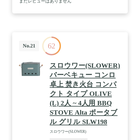
まだレビューはありません
1P やきまる 焼肉ﾌﾟﾚｰﾄ】アルミダイカスト（フッ素
加工） / 重量：【CB-SLG-2 スモークレス焼肉グリ
ル やきまる2】約2.0kg / 生産国：【CB-SLG-2 スモ
ークレス焼肉グリル やきまる2】日本
62
No.21
スロウワー(SLOWER)
バーベキュー コンロ
卓上 焚き火台 コンパ
クト タイプ OLIVE
(L) 2人 ~ 4人用 BBQ
STOVE Alta ポータブ
ル グリル SLW198
スロウワー(SLOWER)