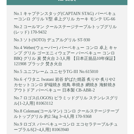
キャプテンスタッグ(CAPTAIN STAG) バーベキュ
ーコンロ グリル V型 卓上グリル カーキ モンテ UG-66
コールマン クールステージテーブルトップグリル
(レッド) 170-9432
ソト(SOTO) デュアルグリル ST-930
Weber(ウェーバー) バーベキュー コンロ 卓上 キャ
ンプ グリル ゴーエニィウェアー バーベキュー コンロ
BBQ グリル 炭 焚火台 2-3人用 【日本正規品10年保証】
121908 ブラック 焚き火台
ユニフレーム ユニセラTG-III No.615010
イワタニ Iwatani 岩谷 炉ばた焼器 炙りや 炙りや2
カセットコンロ 炉端焼き 焼鳥 串焼き 網焼き 海鮮焼き
アウトドア バーベキュー 日本製 CB-ABR-2
ロゴス(LOGOS) ピラミッドグリル ステンレスグリ
ル[1-2人用] 81063112
Coleman(コールマン) コンロ クールステージテーブ
ルトップグリル 約2.5kg 3~4人用 170-9368
ロゴス バーベキューコンロ エコセラテーブルチュ
ーブラルS[2~4人用] 81063940