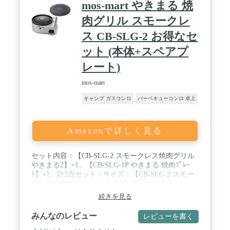
mos-mart やきまる 焼
肉グリル スモークレ
ス CB-SLG-2 お得なセ
ット (本体+スペアプ
レート)
mos-mart
キャンプ ガスコンロ
バーベキューコンロ 卓上
Amazonで詳しく見る
セット内容：【CB-SLG-2 スモークレス焼肉グリル
やきまる2】×1、【CB-SLG-1P やきまる 焼肉ﾌﾟﾚｰ
ﾄ】×1、計2点セット / サイズ：【CB-SLG-2 スモー
クレス焼肉グリル やきまる2】(幅)303×(奥
行)278×(高)149mm、【CB-SLG-1P やきまる 焼肉ﾌﾟﾚ
続きを見る
ｰﾄ】直径233mm / 材質：【CB-SLG-2 スモークレス
焼肉グリル やきまる2】本体＝鋼板、プレート＝ア
みんなのレビュー
レビューを書く
ルミダイカスト、水皿＝鋼板、バーナー＝耐熱アル
ミダイカスト、点火つまみ＝ABS樹脂、【CB-SLG-