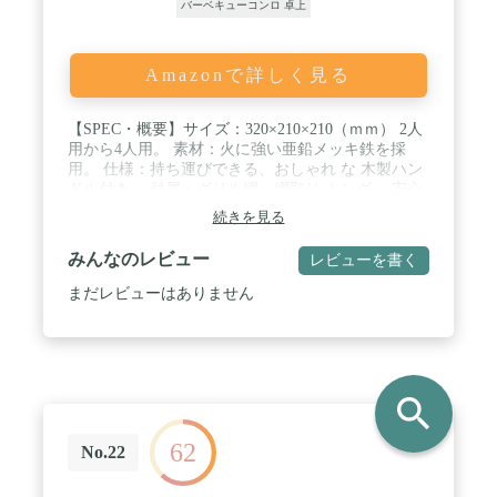
バーベキューコンロ 卓上
Amazonで詳しく見る
【SPEC・概要】サイズ：320×210×210（ｍｍ） 2人
用から4人用。 素材：火に強い亜鉛メッキ鉄を採
用。 仕様：持ち運びできる、おしゃれ な 木製ハン
ドル付き。 付属：グリル網、網取り トング、 安心
設計の 炭 皿 / 【コンパクトで持ち運び、使いやす
続きを見る
い】気楽にBBQを楽しめるコンパクトサイズ。組立
いらず、安定性もあり初心者からもスタートでき
みんなのレビュー
レビューを書く
る。ハンドル付きで持ち運びも安く安心設計。 /
【アウトドアもおしゃれに】昨今のアウトドアグッ
まだレビューはありません
ズは非常にオシャレで簡易的。それなのでマットカ
ラーに木製ハンドルとオシャレな仕上がりに、簡易
にできるサイズ感が人気です。 / 【SLOWER】イン
テリア雑貨からバッグまで独自のエッセンスを効か
せたブランドSLOWER。そのエッセンスを盛り込で
search
送り出したアウトドアItemです。 / ※熱に弱い樹脂
や木製などのテーブルの上に直接設置してのご使用
62
はお控えください。その他取説にある、禁止事項、
No.22
警告事項をよく読みご利用ください。