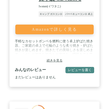
Iwatani(イワタニ)
キャンプ ガスコンロ
バーベキューコンロ 卓上
Amazonで詳しく見る
手軽なカセットボンベを燃料に使う卓上炉ばた焼き
器。ご家庭の卓上で七輪のような炙り焼き・炉ばた
焼きが楽しめます。焼きたての美味しさを楽しめま
す。 / インドアでもアウトドアでも、網焼きでも串
焼きでも、ダブルで楽しめます。網をはずしてステ
続きを見る
ーを立てれば、串焼きも楽しめます。 / ガスの炎で
輻射板を赤熱させ、輻射板から放射される輻射熱で
みんなのレビュー
レビューを書く
焼くため、むらなくおいしく焼き上げます。また、
多様な食材・料理に使われることを想定してボンベ
まだレビューはありません
および卓上面に加わる熱を抑制する構造をとってい
ます。 / 焼網は旧モデル (RBT-W/RBT-A) と同じサ
イズのため、従来の焼網が使用可能です。(焼網サ
イズ：約280×180mm) / メーカー型番：CB-ABR-2／
本体サイズ：幅409×奥行214×高さ134mm／商品重
量：約2.4kg／カラー：マットブラック／材質：[本
体] 鋼板 (粉体塗装)、[串焼きステー] スチール (メッ