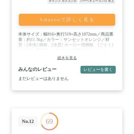
キャンプ ガスコンロ
バーベキューコンロ 卓上
Amazonで詳しく見る
本体サイズ：幅816×奥行519×高さ1072mm／商品重
量：約11.3kg／カラー：サンセットオレンジ／材
質：[本体] 鋼板、[水皿] ホーロー用鋼板、[ごとく]
ホーロー用鋼板、[バーナー] 鋼板 (ステンレス)、
[点火つまみ] ABS樹脂、[グリルプレート] ADC (フ
続きを見る
ッ素塗装)／最大発熱量：3.3kW×2 (2,800kcal/h×2)／
連続燃焼時間：約70分 (片側バーナー燃焼、気温20
みんなのレビュー
レビューを書く
～25℃のとき強火連続燃焼にてカセットボンベを使
い切るまでの実測値)／点火方式：圧電点火方式／
まだレビューはありません
安全装置：圧力感知安全装置、容器装着安全装置、
容器受口加圧機構／容器着脱方式：誤装着が起きな
い「マグネット着脱式」／ボンベ加温機構：火力を
落とすことなくカセットボンベのガスを最後まで使
い切るヒートパネル搭載／生産国：日本 / テーブル
置きとスタンド使用の2通りの使い方が可能：ツー
バーナー本体とスタンドの分離が可能。スタンドの
69
上でもテーブルの上でも使用可能です。カセットガ
No.12
スを装着しても底がフラットなので、テーブルの上
で使用することができます。室内で2口カセットこ