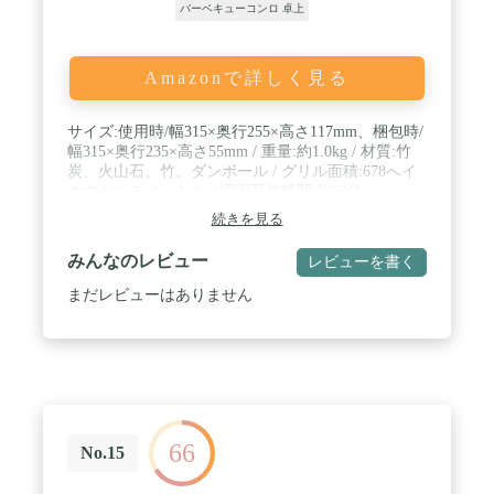
バーベキューコンロ 卓上
Amazonで詳しく見る
サイズ:使用時/幅315×奥行255×高さ117mm、梱包時/
幅315×奥行235×高さ55mm / 重量:約1.0kg / 材質:竹
炭、火山石、竹、ダンボール / グリル面積:678へイ
ホウセンチメートル / 調理可能時間:約60分
続きを見る
みんなのレビュー
レビューを書く
まだレビューはありません
66
No.15