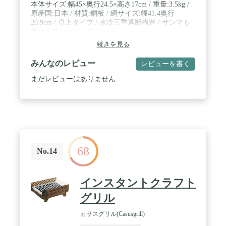
本体サイズ:幅45×奥行24.5×高さ17cm / 重量:3.5kg /
原産国:日本 / 材質:鋼板 / 網サイズ:幅41.4奥行
20.9cm / 卓上タイプ / 水冷三重遮断構造 / サンマも
焼けるロングタイプ
続きを見る
みんなのレビュー
レビューを書く
まだレビューはありません
68
No.14
インスタントクラフト
グリル
カサスグリル(Casusgrill)