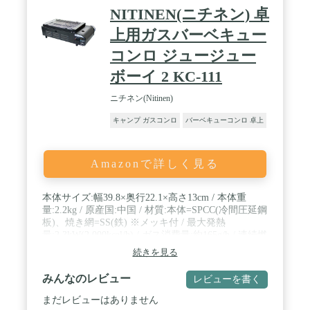
んろとしても使えます。 / 持ち運びがラクラク：本
NITINEN(ニチネン) 卓
体重量は約13kgで手軽に使える利便性を追求。転が
して手軽に持ち運べます。 / カセットこんろと同等
上用ガスバーベキュー
の安全装置を搭載：カセットこんろと同等の安全装
コンロ ジュージュー
置がついているので、初めての方でも安心してお使
いいただけます。 / カセットガスパワーゴールドが
ボーイ 2 KC-111
使用可：低温時でも調理ができます。また上蓋を外
せばカセットフーアクセサリーシリーズ (別売) が使
ニチネン(Nitinen)
用できます。
キャンプ ガスコンロ
バーベキューコンロ 卓上
Amazonで詳しく見る
本体サイズ:幅39.8×奥行22.1×高さ13cm / 本体重
量:2.2kg / 原産国:中国 / 材質:本体=SPCC(冷間圧延鋼
板)、焼き網=SS(鉄) ※メッキ付 / 最大発熱
量:2.3kW(2,000kcal/h) / ガス消費量:約165g/h / 連続燃
焼時間:約90分 ※「マイボンベL」使用時 / 容器着脱
続きを見る
方式:マグネット式
みんなのレビュー
レビューを書く
まだレビューはありません