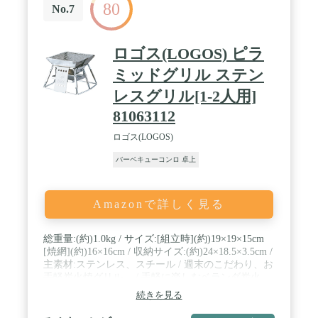
80
キ加工)、[U字バーナー] スチール (メッキ加工)、
No.7
[受け皿] スチール (ホーロー加工)、[焼網] ステンレ
ス／ガス消費量：約169g/h／連続燃焼時間：約90分
／点火方式：圧電点火方式／安全装置：圧力感知安
ロゴス(LOGOS) ピラ
全装置、他／容器着脱方式：マグネット方式／使用
ガス：イワタニカセットガス
ミッドグリル ステン
レスグリル[1-2人用]
81063112
ロゴス(LOGOS)
バーベキューコンロ 卓上
Amazonで詳しく見る
総重量:(約)1.0kg / サイズ:[組立時](約)19×19×15cm
[焼網](約)16×16cm / 収納サイズ:(約)24×18.5×3.5cm /
主素材:ステンレス、スチール / 週末のこだわり、お
手軽炭火焼グリル。 / 手軽に楽しむベランダ炭火
焼。 / 瞬間組立約10秒。 / 収納ポーチ付き。
続きを見る