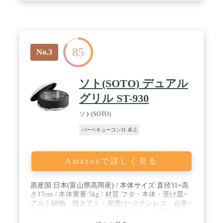
サービス】各種パーツのご用意がございますので安
心してお使い頂けます。 詳しくはコールマンHPの
パーツリストをご確認ください。
85
No.3
ソト(SOTO) デュアル
グリル ST-930
ソト(SOTO)
バーベキューコンロ 卓上
Amazonで詳しく見る
原産国:日本(富山県高岡産) / 本体サイズ:直径31×高
さ17cm / 本体重量:5kg / 材質:フタ・本体・受け皿=
アルミ鋳物、焼きアミ・炭受け=ステンレス、台座=
ゴム / セット内容:フタ×1、焼きアミ×1、炭受け
×1、本体×1、受け皿×1、リフター×2、収納ケース