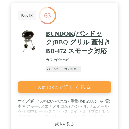
焼時間：約217分 (気温20～25℃のとき強火連続燃焼
にてカセットボンベを使い切るまでの実測値)／点
63
火方式：圧電点火方式／安全装置：圧力感知安全装
No.18
置 他／容器着脱方式：マグネット方式／使用ガス：
イワタニカセットガス／生産国：日本 / カセットガ
スは別売りです
BUNDOK(バンドッ
ク)BBQ グリル 蓋付き
BD-472 スモーク対応
カワセ(Kawase)
バーベキューコンロ 卓上
Amazonで詳しく見る
サイズ(約):460×430×740mm / 重量(約):2900g / 材 質:
本体/スチール(エナメル塗装) ハンドル/フェノール
樹脂 脚フレーム/ステンレス タイヤ:ポリプロピレン
網/スチール(クロムメッキ) / セット内容/コンロ×1・
コンロ蓋×1・スタンド×1・焼き網×1・ロストル×1 /
続きを見る
組立式 / キャスター付 / 生産国:中国 / 対象シーズン: