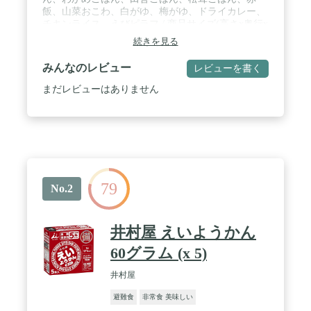
飯、山菜おこわ、白がゆ、梅がゆ、ドライカレー、
チキンライス、えびピラフ / 商品サイズ(高さx奥行x
幅):15cm×25cm×20cm / ブラント名: 尾西食品 / メー
続きを見る
カー名: 尾西食品 / 原産国名: 日本
みんなのレビュー
レビューを書く
まだレビューはありません
79
No.2
井村屋 えいようかん
60グラム (x 5)
井村屋
避難食
非常食 美味しい