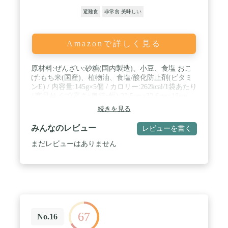
避難食
非常食 美味しい
Amazonで詳しく見る
原材料:ぜんざい:砂糖(国内製造)、小豆、食塩 おこ
げ:もち米(国産)、植物油、食塩/酸化防止剤(ビタミ
ンE) / 内容量:145g×5個 / カロリー:262kcal/1袋あたり
/ 商品サイズ(高さx奥行x幅):22.5cm×33.6cm×18cm
続きを見る
みんなのレビュー
レビューを書く
まだレビューはありません
67
No.16