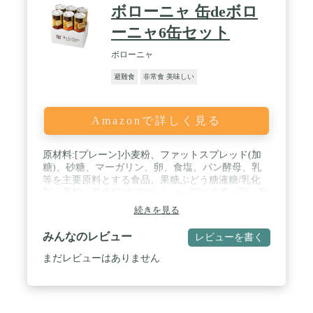
ボローニャ 缶deボロ
ーニャ6缶セット
ボローニャ
避難食
非常食 美味しい
Amazonで詳しく見る
原材料:[プレーン]小麦粉、ファットスプレッド(加
糖)、砂糖、マーガリン、卵、食塩、パン酵母、乳
等を主要原料とする食品、果糖ぶどう糖液糖/乳化
剤、香料、着色料(カロチン)、(一部に小麦・卵・乳
成分・大豆を含む)[チョコ]小麦粉、チョコレートフ
続きを見る
ラワーペースト、ファットスプレッド(加糖)、砂
糖、マーガリン、準チョコレート、卵、食塩、パン
みんなのレビュー
レビューを書く
酵母、乳等を主要原料とする食品、果糖ぶどう糖液
糖/着色料(カラメル、カロチン)、加工澱粉、乳化
まだレビューはありません
剤、香料、増粘多糖類、pH調整剤、(一部に小麦・
卵・乳成分・大豆を含む)[メープル]小麦粉、メープ
ル風味フラワーペースト、ファットスプレッド(加
糖)、マーガリン、砂糖、メープルシュガー、卵、