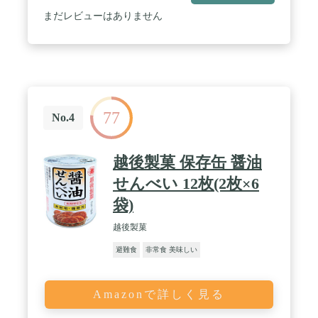
可能】カレーライスとしてのご利用だけではなく、
パンにつけて食べたりする等のアレンジが可能で
まだレビューはありません
す。 / 【5年間の長期保存】製造から賞味期限5年の
長さを担保している為、災害時などいざという時に
備えて備蓄が可能です。 / 【密封包装で個別に渡せ
る】「カレー職人」は気密性容器に密封し加圧加熱
殺菌したレトルトパウチ食品です。避難所での配布
時には、個別に渡せて安心です。
77
No.4
越後製菓 保存缶 醤油
せんべい 12枚(2枚×6
袋)
越後製菓
避難食
非常食 美味しい
Amazonで詳しく見る