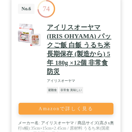
74
No.6
アイリスオーヤマ
(IRIS OHYAMA) パッ
クご飯 白飯 うるち米
長期保存 (製造から) 5
年 180g ×12個 非常食
防災
アイリスオーヤマ
避難食
非常食 美味しい
Amazonで詳しく見る
メーカー名: アイリスオーヤマ / 商品サイズ(高さx奥
行x幅):35cm×15cm×2.45cm / 原材料:うるち米(国産