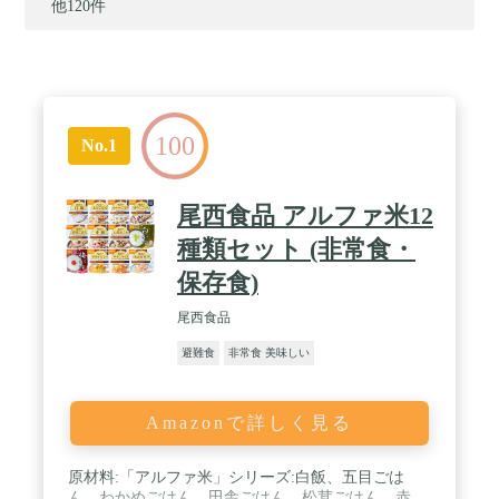
他120件
100
No.1
尾西食品 アルファ米12
種類セット (非常食・
保存食)
尾西食品
避難食
非常食 美味しい
Amazonで詳しく見る
原材料:「アルファ米」シリーズ:白飯、五目ごは
ん、わかめごはん、田舎ごはん、松茸ごはん、赤