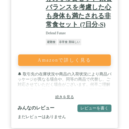
バランスを考慮した心
も身体も満たされる非
常食セット (7日分-S)
Defend Future
避難食
非常食 美味しい
Amazonで詳しく見る
🔔 取引先の在庫状況や商品の入荷状況により商品パ
ッケージが異なる場合や、同等の商品で代替し、ご
対応させていただく場合がございます。何卒ご理解
とご了承をお願い申し上げます。 / ✳️ 賞味期限に
続きを見る
関して ➡️ 賞味期限保証は4年以上とさせていた
だいております。 / ✳️ なぜ、３日ではなく７日間
みんなのレビュー
レビューを書く
分必要なの❓ ➡️ 内閣府の最終報告で「✓最低で
まだレビューはありません
も３日、できれば１週間」の備蓄を推奨となりまし
たが１週間は費用的にも高額、３日間だともしもの
時には少ないと感じております。そこで当店では