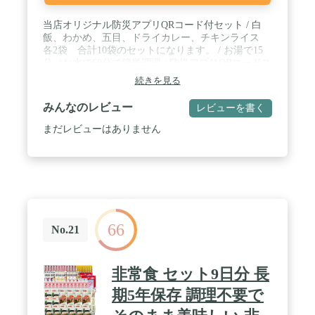
当店オリジナル防災アプリQRコード付セット / 白
飯、わかめ、五目、ドライカレー、チキンライス
各2袋 合計10袋のセットになります。 / お湯で15
分（お水で60分で簡単調理 / 防災アプリQRコードス
テッカー付 / 賞味期限5年以上の商品をお送り致し
続きを見る
ます。
みんなのレビュー
レビューを書く
まだレビューはありません
66
No.21
非常食 セット9日分 長
期5年保存 調理不要で