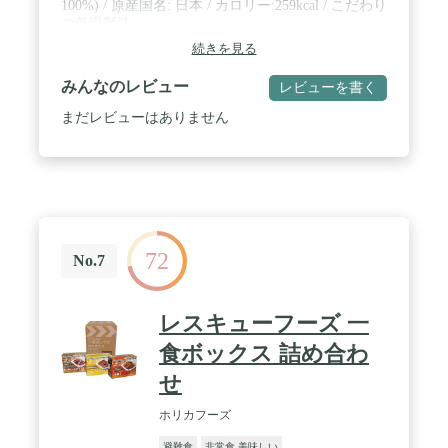
100%) / 原産国名: 日本 / カロリー:259kcal / こだわり
の低温製法
続きを見る
みんなのレビュー
レビューを書く
まだレビューはありません
72
No.7
レスキューフーズ 一
食ボックス 詰め合わ
せ
ホリカフーズ
避難食
非常食 美味しい