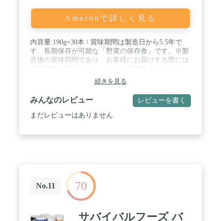
Amazonで詳しく見る
内容量:190g×30本 / 賞味期間は製造日から5.5年で
す。長期保存が可能な「野菜の保存食」です。※製
造後の賞味期間であり、お客様にお届けする際には
賞味期間が若干短くなっている可能性もございま
す。 / 1缶に野菜1日分350g分をぎゅっと濃縮して使
続きを見る
用している / 商品サイズ(高さx奥行x
幅):110mmx325mmx268mm / カロリー(1本/190g当た
みんなのレビュー
レビューを書く
り):77kcal
まだレビューはありません
70
No.11
サバイバルフーズ バ