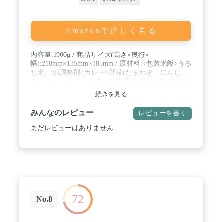
Amazonで詳しく見る
内容量:1900g / 商品サイズ(高さ×奥行×
幅):218mm×135mm×185mm / 原材料:<包装米飯>うる
ち米、pH調整剤<カレー>野菜(たまねぎ、にんじ
ん)、カレールー、牛肉、食物繊維(難消化性デキス
トリン)、エキス調味料、コーン油、たん白加水分
続きを見る
解物、にんにく、カラメル色素、調味料(アミノ酸
等)、(原材料の一部に乳成分、小麦、豚肉、大豆、
みんなのレビュー
レビューを書く
りんご、バナナを含む)<牛丼の素>牛肉、たまね
ぎ、しらたき、しょうゆ(小麦を含む)、砂糖、食物
まだレビューはありません
繊維(難消化性デキストリン)、食塩、発酵調味料、
調味料(アミノ酸)、カラメル色素<シチュー>菜(じゃ
がいも、にんじん、たまねぎ)、牛肉、小麦粉、ト
マトピューレ、ワイン食物繊維(難消化性デキスト
リン)、コーン油、砂糖、トマトペースト、食塩、
ウスターソース、香辛料、カラメル色素、調味料
(アミノ酸等)
72
No.8