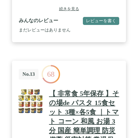
続きを見る
みんなのレビュー
レビューを書く
まだレビューはありません
68
No.13
【 非常食 5年保存 】そ
の場de パスタ 15食セ
ット 3種×各5食 ｜トマ
ト コーン 和風 お湯 3
分 国産 簡単調理 防災