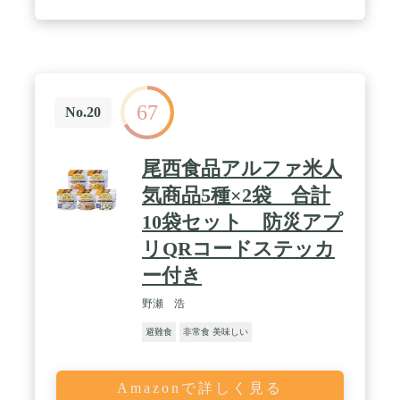
67
No.20
尾西食品アルファ米人
気商品5種×2袋 合計
10袋セット 防災アプ
リQRコードステッカ
ー付き
野瀬 浩
避難食
非常食 美味しい
Amazonで詳しく見る