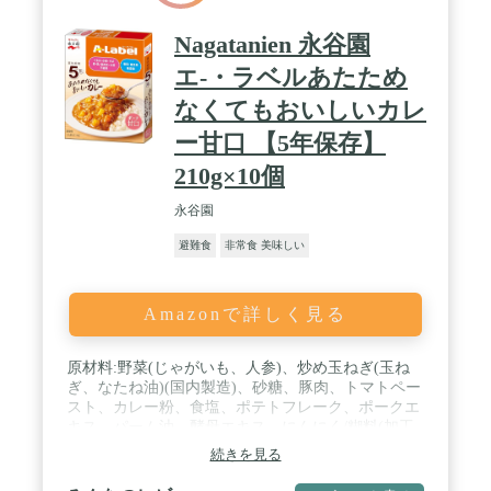
Nagatanien 永谷園
エ-・ラベルあたため
なくてもおいしいカレ
ー甘口 【5年保存】
210g×10個
永谷園
避難食
非常食 美味しい
Amazonで詳しく見る
原材料:野菜(じゃがいも、人参)、炒め玉ねぎ(玉ね
ぎ、なたね油)(国内製造)、砂糖、豚肉、トマトペー
スト、カレー粉、食塩、ポテトフレーク、ポークエ
キス、パーム油、酵母エキス、にんにく/糊料(加工
でん粉) / 商品サイズ(高さx奥行x
続きを見る
幅):162mmx105mmx260mm / 栄養成分:1袋(210g)当た
り:エネルギー163kcal たんぱく質3.9g 脂質5.9g 炭水