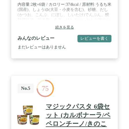
内容量:2枚×6袋 / カロリー:374kcal / 原材料:うるち米
(国産)、しょうゆ(大豆・小麦を含む)、砂糖、だし
(かつお、こんぶ、にぼし、しいたけ)でんぷん、醗
酵調味液、醸造酢、食塩、はちみつ、たん白加水分
解物、調味料(アミノ酸等)、加工でんぷん、着色料
続きを見る
(カロチノイド、カラメル、ベニコウジ) / 商品サイ
ズ(高さ×奥行×幅):140mm×100mm×100mm / ブラン
みんなのレビュー
レビューを書く
ト名: 越後製菓
まだレビューはありません
75
No.5
マジックパスタ 6袋セ
ット (カルボナーラ/ペ
ペロンチーノ/きのこ