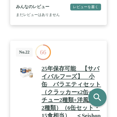
みんなのレビュー
レビューを書く
まだレビューはありません
66
No.22
25年保存可能 【サバ
イバルフーズ】 小
缶 バラエティセット
（クラッカーx2缶+シ
search
チュー2種類+洋風雑炊
2種類）（6缶セット・
15食相当） ＜Seishop