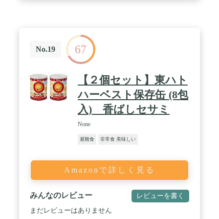
「最低５日、できれば１週間」を推奨しています。
/ ✳️ なぜ、１日1500kcal以上が必要なのか❓ ➡️
震災時は慣れない環境のため、何かと体力を消費し
てしまいます。 なので一般成人に✓最適な１日
1600kcal 前後になるよう計算しました。 栄養素はも
67
No.19
ちろん、おかずやおやつにもこだわり 肉体的にも精
神的にも満足できるセットです。 / ✳️ 👨🏻‍🚒防災
士と👩🏻‍⚕️栄養士が考案しました。➡️ 他社の非常食
【２個セット】東ハト
セットは「生き延びること」だけに焦点を当てた低
ハーベスト保存缶 (8包
栄養や炭水化物中心の食材ばかりで、 慣れない被災
生活のストレスや栄養バランスを考慮していないセ
入) 香ばしセサミ
ットがほとんどです。✓当店の非常食セットは、震
災直後を生き抜くことはもちろん栄養バランスやス
None
トレス緩和をコンセプトに、栄養士と防災士が力を
合わせて作成しました。 / ✳️ 贈り物、プレゼン
避難食
非常食 美味しい
ト、ギフトに ➡️ 🎂誕生日、🎁お中元、🍱お歳
暮、🌹母の日、🌷父の日の贈り物に⭐️オススメ⭐️で
Amazonで詳しく見る
す。
みんなのレビュー
レビューを書く
まだレビューはありません