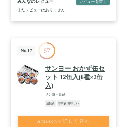
みんなのレビュー
レビューを書く
化物23.7g ナトリウム1047mg 食塩相当量2.7g / 温め
ずそのままご飯に掛けても食べられる。 / 賞味期間
まだレビューはありません
が5年以上あるので、保存食に適している。
67
No.17
サンヨー おかず缶セ
ット 12缶入(6種×2缶
入)
サンヨー食品
避難食
非常食 美味しい
Amazonで詳しく見る