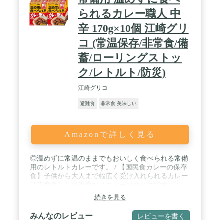
られるカレー職人 中
辛 170g×10個 江崎グリ
コ (常温保存/非常食/備
蓄/ローリングストッ
ク/レトルト/防災)
江崎グリコ
避難食
非常食 美味しい
Amazonで詳しく見る
◎温めずに常温のままでもおいしく食べられる常備
用のレトルトカレーです。 / 【国民食カレーの保存
食】子供から大人まで幅広く受け入れられるカレー
は備蓄食として最適なメニューのひとつです。 /
【調理無しで食べられる】温めずに常温のままで
続きを見る
も、おいしく滑らかな口当たりで、調理ができない
場所でも食べられます。 / 【ご飯以外のアレンジも
みんなのレビュー
レビューを書く