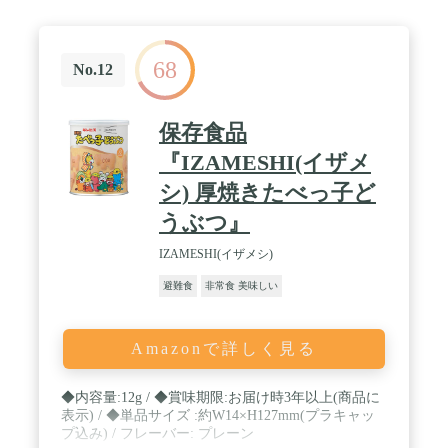
む)、砂糖、植物油脂、コンソメ、ホワイトルゥ、
ポークエキス、オニオンパウダー、酵母エキス、食
塩、胡椒/糊料(加工でん粉、キサンタン)、調味料
68
(アミノ酸等)、酸化防止剤(ビタミンE、ビタミン
No.12
C)、カラメル色素(洋風とり雑炊):うるち米(国産)、
味付鶏肉、マッシュルーム、人参、いんげん、醤油
(大豆を含む)、食塩、チキンエキス(小麦を含む)、
保存食品
でん粉、砂糖、動物性たん白加水分解物(ゼラチン
を含む)、鰹節粉、昆布エキス、鰹節エキス/調味料
『IZAMESHI(イザメ
(アミノ酸等)、酸化防止剤(ビタミンE)、糊料(加工
シ) 厚焼きたべっ子ど
でん粉)(洋風えび雑炊):うるち米(国産)、味付鶏肉、
マッシュルーム、人参、いんげん、醤油(大豆を含
うぶつ』
む)、食塩、チキンエキス(小麦を含む)、でん粉、砂
糖、動物性たん白加水分解物(ゼラチンを含む)、鰹
IZAMESHI(イザメシ)
節粉、昆布エキス、鰹節エキス/調味料(アミノ酸
等)、酸化防止剤(ビタミンE)、糊料(加工でん粉) / 内
避難食
非常食 美味しい
容量:6缶 / カロリー:(製品100gあたり):(クラッカ
ー)475kcal(チキンシチュー)433kcal(野菜シチュ
ー)416kcal(洋風とり雑炊)378kcal(洋風えび雑
Amazonで詳しく見る
炊)409kcal / 商品サイズ(高さx奥行x
幅):19.9cm×48.7cm×32.4cm
◆内容量:12g / ◆賞味期限:お届け時3年以上(商品に
表示) / ◆単品サイズ :約W14×H127mm(プラキャッ
プ込み) / フレーバー: プレーン