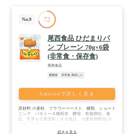
食塩、パン酵母、乳等を主要原料とする食品、果糖
ぶどう糖液糖/加工澱粉、着色料(カラメル、カロチ
ン)、香料、乳化剤、増粘多糖類、pH調整剤、(一部
72
に小麦・卵・乳成分・大豆を含む) / 内容量:約50g×2
No.9
個/6缶(プレーン、チョコ、メープル各2缶) / カロリ
ー:[プレーン100gあたり]337kcal[チョコ100gあた
り]339kcal[メープル100gあたり]332kcal / 商品サイズ
尾西食品 ひだまりパ
(高さx奥行x幅):12.4cm×16.8cm×24.7cm
ン プレーン 70g×6袋
(非常食・保存食)
尾西食品
避難食
非常食 美味しい
Amazonで詳しく見る
原材料:小麦粉、フラワーペースト、糖類、ショート
ニング、パネトーネ種粉末、酵母、乾燥卵白、食
塩、乳等を主要原料とする食品、小麦粉調製品(小
麦粉、食用植物油脂)/ソルビトール、加工でん粉、
乳化剤、香料、増粘多糖類、pH調整剤、(一部に小
続きを見る