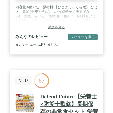
内容量:6種×2缶 / 原材料:【ひじきふっくら煮】:ひじ
き、醤油(小麦を含む)、大豆(遺伝子組換えでな
い)、砂糖、みりん、植物油、油揚げ、調味料(アミ
ノ酸等)、カラメル色素 【たけのこやわらか煮】:た
けのこ、醤油(小麦を含む)、砂糖、みりん、かつお
続きを見る
節、調味料(アミノ酸等) 【きんぴらごぼう】:ごぼ
う、にんじん、醤油、砂糖、なたね油、胡麻、みり
みんなのレビュー
レビューを書く
ん、食塩、唐辛子、カラメル色素、PH調整剤、酸化
防止剤(ビタミンC)、(原材料の一部に小麦を含む)
まだレビューはありません
【たっぷり五目野菜豆】:大豆(遺伝子組換えでな
い)、たけのこ、椎茸、昆布、にんじん、砂糖、醤
油(小麦を含む)、調味料(アミノ酸)、カラメル色素
【切干大根うま煮】:切干大根、たけのこ、鶏肉、醤
油(小麦を含む)、砂糖、でん粉、調味料(アミノ酸
等)、カラメル色素 【牛すき焼き風】:牛肉、たけの
こ、こんにゃく、醤油、糖類(砂糖、水飴)、食塩、
67
オニオンパウダー、調味料(アミノ酸等)、カラメル
No.18
色素(原材料の一部に小麦を含む) / 商品サイズ(高さ
x奥行x幅):60mm×238mm×160mm
Defend Future【栄養士
×防災士監修】長期保
存の非常食セット 栄養