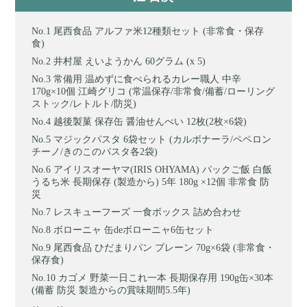
尾西食品 アルファ米12種類セット (非常食・保存
食)
井村屋 えいようかん 60グラム (x 5)
常備用 温めずに食べられるカレー職人 中辛
170g×10個 江崎グリコ (常温保存/非常食/備蓄/ローリング
ストック/レトルト/防災)
越後製菓 保存缶 醤油せんべい 12枚(2枚×6袋)
マジックパスタ 6袋セット (カルボナーラ/ペペロン
チーノ/きのこのパスタ各2袋)
アイリスオーヤマ(IRIS OHYAMA) パックご飯 白飯
うるち米 長期保存 (製造から) 5年 180g ×12個 非常食 防
災
レスキューフーズ 一食ボックス 詰め合わせ
ボローニャ 缶deボローニャ6缶セット
尾西食品 ひだまりパン プレーン 70g×6袋 (非常食・
保存食)
カゴメ 野菜一日これ一本 長期保存用 190g缶×30本
(備蓄 防災 製造からの賞味期間5.5年)