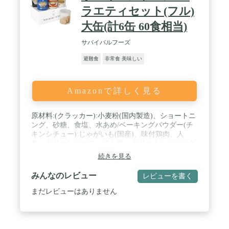
ラエティセット(フル)
大缶(計6缶 60食相当)
サバイバルフーズ
避難食
非常食 美味しい
Amazonで詳しく見る
原材料:(クラッカー):小麦粉(国内製造)、ショートニ
ング、砂糖、食塩、水あめ/ベーキングパウダー(チ
キンシチュー):じゃがいも(国産)、味付鶏肉、人
参、グリーンピース、でん粉、クリーミングパウダ
ー、チキンエキス、ホワイトルゥ(豚肉を含む)、砂
続きを見る
糖、野菜エキス(大豆を含む)、乳等を主要原料とす
る食品、植物油脂、小麦粉、コンソメ、炒め玉ね
みんなのレビュー
レビューを書く
ぎ、食塩、チキンオイル、酵母エキス、胡椒/調味料
(アミノ酸等)、糊料(加工でん粉、キサンタン)、酸
まだレビューはありません
化防止剤(ビタミンE、ビタミンC)、カラメル色素、
香料(野菜シチュー):じゃがいも(国産)、グリンピー
ス、人参、とうもろこし、炒め玉ねぎ(大豆を含
む)、ミルポワ、でん粉、チキンエキス(小麦を含