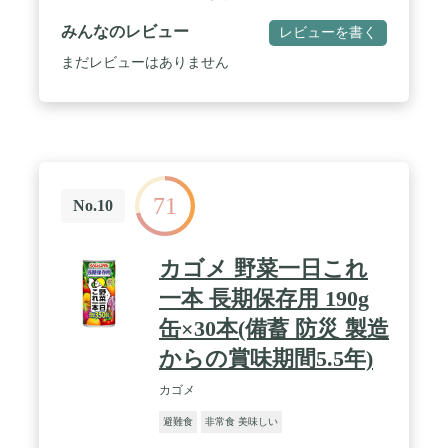
麦・卵・乳成分・大豆を含む) / 内容量:70g×6個 / カ
ロリー:257kcal(1個70gあたり) / 商品サイズ(高さx奥
みんなのレビュー
レビューを書く
行x幅):11cm×32cm×17cm / たんぱく質4.6g、脂質
9.0g、炭水化物39.8g、糖質39.1g、食物繊維0.8g、ナ
まだレビューはありません
トリウム160mg、食塩相当量、0.4g(1個70gあたり)
71
No.10
カゴメ 野菜一日これ
一本 長期保存用 190g
缶×30本(備蓄 防災 製造
からの賞味期間5.5年)
カゴメ
避難食
非常食 美味しい