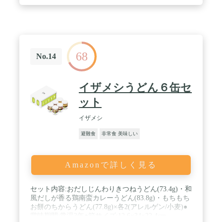
き栄養価も豊富なので、非常時の備えにご利用いた
だけます。パスタソースがよく絡むスパイラル麺を
使用。味も３種類ご用意しているので、災害時にも
飽きることなくお召し上がりいただけます。 / 官公
庁や大手企業、学校、病院など2,000施設以上への納
入実績があり、大変ご好評いただいております。※
68
当社製品の全体実績 その場deパスタ トマトは災害
No.14
食大賞2022 お米・炭水化物部門にて【優秀賞】を獲
得しました！ / 長期保存が可能なので、栄養バラン
スも考慮されており、持ち運びや保管が簡単。パス
イザメシうどん６缶セ
タなので硬いものが苦手なご老人にもおすすめで
す。賞味期限も長く、おいしさや満足感を提供いた
ット
します。 / システム上、賞味期限まで５年未満の商
品が届く可能性があります。ご了承ください。
イザメシ
避難食
非常食 美味しい
Amazonで詳しく見る
セット内容:おだしじんわりきつねうどん(73.4g)・和
風だしが香る鶏南蛮カレーうどん(83.8g)・もちもち
お餅のちからうどん(77.8g)×各2(アレルゲン/小麦)●
賞味期間:常温3年●箱サイズ:12.6×34×22.4cm