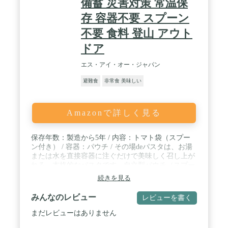
備蓄 災害対策 常温保
存 容器不要 スプーン
不要 食料 登山 アウト
ドア
エス・アイ・オー・ジャパン
避難食
非常食 美味しい
Amazonで詳しく見る
保存年数：製造から5年 / 内容：トマト袋（スプー
ン付き） / 容器：パウチ / その場deパスタは、お湯
または水を直接容器に注ぐだけで美味しく召し上が
れる、本格的なパスタです。自立型パウチ（スプー
ン付き）で、お皿がなくても食べられます。 / お湯
続きを見る
が無くても、水を入れて20分で食べることができま
す。災害時や緊急事態にだけでなく、日常やキャン
みんなのレビュー
レビューを書く
プなどのアウトドア活動にもぴったり。また小型・
軽量でかさばらないので防災リュックへ収納しやす
まだレビューはありません
いです。 / 5年の長期保存が可能で、手軽に調理で