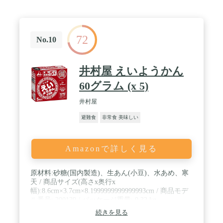
72
No.10
井村屋 えいようかん
60グラム (x 5)
井村屋
避難食
非常食 美味しい
Amazonで詳しく見る
原材料:砂糖(国内製造)、生あん(小豆)、水あめ、寒
天 / 商品サイズ(高さx奥行x
幅):8.6cm×3.7cm×8.1999999999999993cm / 商品モデ
ル番号: 200139 / パッケージ重量: 0.32 kg
続きを見る