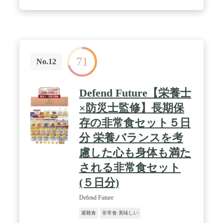
ーズドライメーカーKatady社が日本向けに開発・製
造しています。 / 合成着色料、化学調味料、合成保
存料は使っておらず、官公庁や大手企業、学校、病
院など2,000施設以上への納入実績があり、大変ご好
評いただいております。※当社製品の全体実績 / 3
年、5年、7年の非常食や防災セットと比べ10年間で
71
のコストパフォーマンスに優れており、また省スペ
No.12
ースで備蓄保管いただけます。 / 取っ手付きの箱に
入っており、災害時の持ち運びにとても便利です。
お湯を加えて7～10分、水の場合は15～20分で食べ
Defend Future【栄養士
ることができます。災害時や緊急事態でお湯が使え
ない時でもお召し上がりいただけます。 / 10年の長
×防災士監修】長期保
期保存が可能で、手軽に調理でき栄養価も豊富なの
存の非常食セット５日
で、非常時の備えにご利用いただけます。味も7種
類ご用意しているので、災害時にも飽きることなく
分 栄養バランスを考
お召し上がりいただけます。 / 長期保存が可能なの
で、栄養バランスも考慮されており、持ち運びや保
慮した心も身体も満た
管が簡単。パスタやクラッカーなど種類も豊富なの
される非常食セット
でお子様や硬いものが苦手なご老人などいろんな方
に召し上がっていただけます。賞味期限も長く、お
(５日分)
いしさや満足感を提供いたします。
Defend Future
避難食
非常食 美味しい