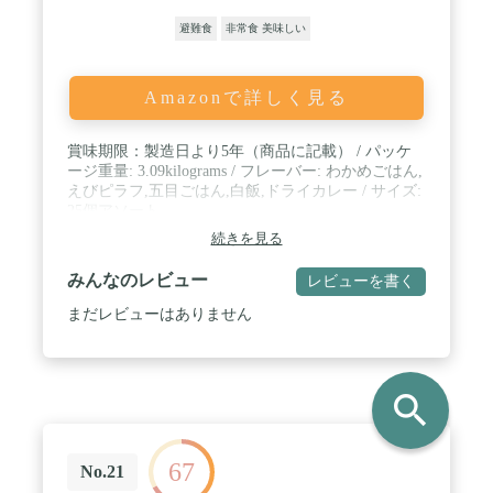
避難食
非常食 美味しい
Amazonで詳しく見る
賞味期限：製造日より5年（商品に記載） / パッケ
ージ重量: 3.09kilograms / フレーバー: わかめごはん,
えびピラフ,五目ごはん,白飯,ドライカレー / サイズ:
25個アソート
続きを見る
みんなのレビュー
レビューを書く
まだレビューはありません
search
67
No.21