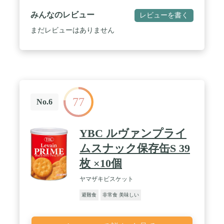
んじん、酵母エキス、砂糖) ・安心米 きのこご飯:う
るち米(国産)、味付乾燥具材(水煮たけのこ、水煮ぶ
みんなのレビュー
レビューを書く
なしめじ、こんにゃく、発酵調味料、水煮きくら
げ、デキストリン、食塩、砂糖、乾しいたけ、かつ
まだレビューはありません
お節エキス)/調味料(アミノ酸等)、水酸化カルシウ
ム / 内容量:900g×1箱 / カロリー:白飯368kcal、わか
めご飯364kcal、ひじきご飯361kcal、きのこご飯
366kcal/1袋あたり / 商品サイズ(高さx奥行x
幅):28.3cm×8cm×17cm
77
No.6
YBC ルヴァンプライ
ムスナック保存缶S 39
枚 ×10個
ヤマザキビスケット
避難食
非常食 美味しい