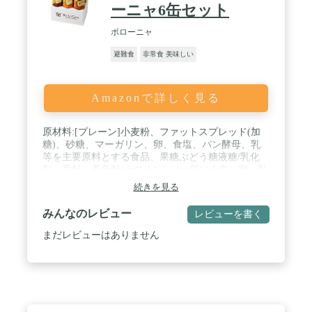
ーニャ6缶セット
ボローニャ
避難食
非常食 美味しい
Amazonで詳しく見る
原材料:[プレーン]小麦粉、ファットスプレッド(加
糖)、砂糖、マーガリン、卵、食塩、パン酵母、乳
等を主要原料とする食品、果糖ぶどう糖液糖/乳化
剤、香料、着色料(カロチン)、(一部に小麦・卵・乳
成分・大豆を含む)[チョコ]小麦粉、チョコレートフ
続きを見る
ラワーペースト、ファットスプレッド(加糖)、砂
糖、マーガリン、準チョコレート、卵、食塩、パン
みんなのレビュー
レビューを書く
酵母、乳等を主要原料とする食品、果糖ぶどう糖液
糖/着色料(カラメル、カロチン)、加工澱粉、乳化
まだレビューはありません
剤、香料、増粘多糖類、pH調整剤、(一部に小麦・
卵・乳成分・大豆を含む)[メープル]小麦粉、メープ
ル風味フラワーペースト、ファットスプレッド(加
糖)、マーガリン、砂糖、メープルシュガー、卵、
食塩、パン酵母、乳等を主要原料とする食品、果糖
ぶどう糖液糖/加工澱粉、着色料(カラメル、カロチ