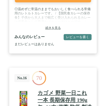
◎温めずに常温のままでもおいしく食べられる常備
用のレトルトカレーです。 / 【国民食カレーの保存
食】子供から大人まで幅広く受け入れられるカレー
は備蓄食として最適なメニューのひとつです。 /
【調理無しで食べられる】温めずに常温のままで
続きを見る
も、おいしく滑らかな口当たりで、調理ができない
場所でも食べられます。 / 【ご飯以外のアレンジも
みんなのレビュー
レビューを書く
可能】カレーライスとしてのご利用だけではなく、
パンにつけて食べたりする等のアレンジが可能で
まだレビューはありません
す。 / 【5年間の長期保存】製造から賞味期限5年の
長さを担保している為、災害時などいざという時に
備えて備蓄が可能です。 / 【密封包装で個別に渡せ
る】「カレー職人」は気密性容器に密封し加圧加熱
殺菌したレトルトパウチ食品です。避難所での配布
時には、個別に渡せて安心です。
70
No.16
カゴメ 野菜一日これ
一本 長期保存用 190g