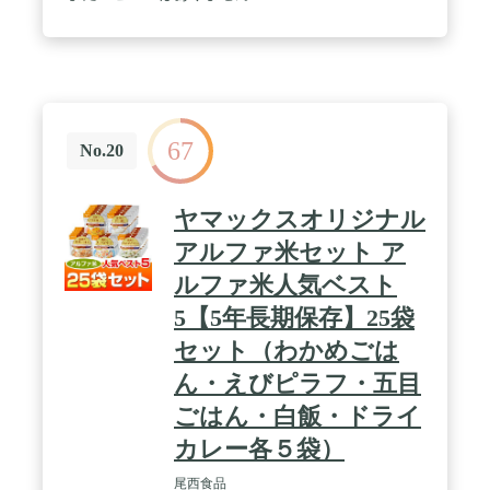
67
No.20
ヤマックスオリジナル
アルファ米セット ア
ルファ米人気ベスト
5【5年長期保存】25袋
セット（わかめごは
ん・えびピラフ・五目
ごはん・白飯・ドライ
カレー各５袋）
尾西食品