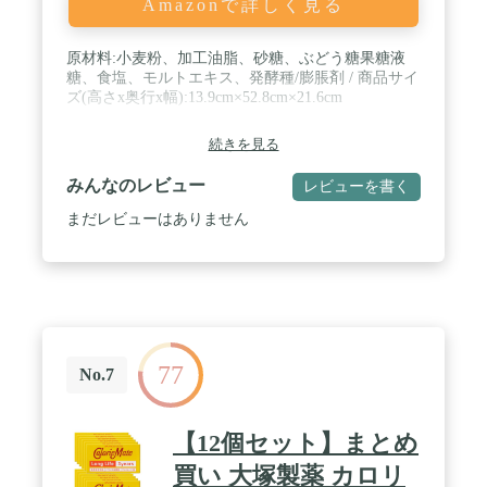
Amazonで詳しく見る
原材料:小麦粉、加工油脂、砂糖、ぶどう糖果糖液
糖、食塩、モルトエキス、発酵種/膨脹剤 / 商品サイ
ズ(高さx奥行x幅):13.9cm×52.8cm×21.6cm
続きを見る
みんなのレビュー
レビューを書く
まだレビューはありません
77
No.7
【12個セット】まとめ
買い 大塚製薬 カロリ