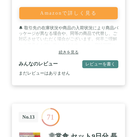
Amazonで詳しく見る
🔔 取引先の在庫状況や商品の入荷状況により商品パ
ッケージが異なる場合や、同等の商品で代替し、ご
対応させていただく場合がございます。何卒ご理解
とご了承をお願い申し上げます。 / ✳️ 賞味期限に
続きを見る
関して ➡️ 賞味期限保証は4年以上とさせていた
だいております。 / ✳️ なぜ、３日ではなく５日間
みんなのレビュー
レビューを書く
分必要なの❓ ➡️ 内閣府の最終報告で「✓最低で
まだレビューはありません
も３日、できれば１週間」の備蓄を推奨となりまし
たが１週間は費用的にも高額、３日間だともしもの
時には少ないと感じております。そこで当店では
「最低５日、できれば１週間」を 推奨しています。
/ ✳️ なぜ、１日1500kcal以上が必要なのか❓ ➡️
震災時は慣れない環境のため、何かと体力を消費し
てしまいます。 なので一般成人に✓最適な１日
1600kcal 前後になるよう計算しました。 栄養素はも
71
No.13
ちろん、おかずやおやつにもこだわり 肉体的にも精
神的にも満足できるセットです。 / ✳️ 👨🏻‍🚒防災
士と👩🏻‍⚕️栄養士が考案しました。➡️ 他社の非常食
非常食 セット9日分 長