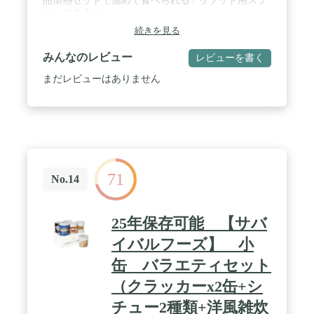
品加熱セットで温めて食べられる / リゾット用スプ
ーン18本入り
続きを見る
みんなのレビュー
レビューを書く
まだレビューはありません
71
No.14
25年保存可能 【サバ
イバルフーズ】 小
缶 バラエティセット
（クラッカーx2缶+シ
チュー2種類+洋風雑炊