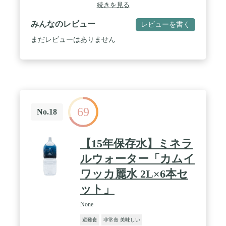
クトから生まれたレシピ / 避難所で不足しがちな栄
続きを見る
養素を手軽に摂れます。 / 現在多数のご注文を頂戴
しており、出荷までお時間を頂戴しております。ご
みんなのレビュー
レビューを書く
迷惑をおかけしますが宜しくお願い致します。 / 3
セット以上ご購入の場合、まとめて段ボールにて出
まだレビューはありません
荷させていただきます（写真の梱包姿とは異なりま
す） / 現在多数のご注文を頂戴しており、出荷まで
お時間を頂戴しております。標記の納品日より早く
お手元に届くように総力をあげて対応しております
ので、ご了承くださいませ。
69
No.18
【15年保存水】ミネラ
ルウォーター「カムイ
ワッカ麗水 2L×6本セ
ット」
None
避難食
非常食 美味しい