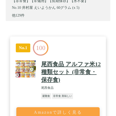
【非常食】【常備用】【長期保存】【水不要】
井村屋 えいようかん 60グラム (x 5)
他129件
100
No.1
尾西食品 アルファ米12
種類セット (非常食・
保存食)
尾西食品
避難食
非常食 美味しい
Amazonで詳しく見る