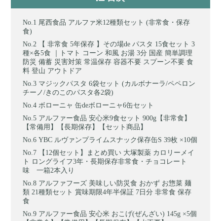
尾西食品 アルファ米12種類セット (非常食・保存
食)
【 非常食 5年保存 】その場de パスタ 15食セット 3
種×各5食 ｜トマト コーン 和風 お湯 3分 国産 簡単調理
防災 備蓄 災害対策 常温保存 容器不要 スプーン不要 食
料 登山 アウトドア
マジックパスタ 6袋セット (カルボナーラ/ペペロン
チーノ/きのこのパスタ各2袋)
ボローニャ 缶deボローニャ6缶セット
アルファー食品 安心米9食セット 900g【非常食】
【常備用】【長期保存】【セット商品】
YBC ルヴァンプライムスナック保存缶S 39枚 ×10個
【12個セット】まとめ買い 大塚製薬 カロリーメイ
ト ロングライフ3年・長期保存非常食・チョコレート
味 一箱2本入り
アルファフーズ 美味しい防災食 おかず お惣菜 麺
類 21種類セット 賞味期限4年半保証 7日分 非常食 保存
食
アルファー食品 安心米 おこげ(ぜんざい) 145g ×5個