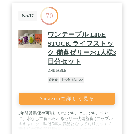
70
No.17
ワンテーブル LIFE
STOCK ライフストッ
ク 備蓄ゼリーお1人様3
日分セット
ONETABLE
避難食
非常食 美味しい
Amazonで詳しく見る
5年間常温保存可能。いつでも、どこでも、すぐ
に、水なしで食べられるゼリー状備蓄食 (アップル
＆キャロット味は5年未満品となっております） /
宇宙航空研究開発機構（JAXA）との共創プロジェ