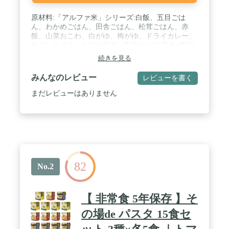
原材料:「アルファ米」シリーズ:白飯、五目ごは
ん、わかめごはん、田舎ごはん、松茸ごはん、赤
飯、山菜おこわ、白がゆ、梅がゆ、ドライカレー、
チキンライス、えびピラフ / 商品サイズ(高さx奥行x
幅):15cm×25cm×20cm / ブラント名: 尾西食品 / メー
続きを見る
カー名: 尾西食品 / 原産国名: 日本
みんなのレビュー
レビューを書く
まだレビューはありません
82
No.2
【 非常食 5年保存 】そ
の場de パスタ 15食セ