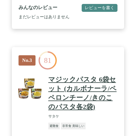
す。災害時や緊急事態にだけでなく、日常やキャン
みんなのレビュー
レビューを書く
プなどのアウトドア活動にもぴったり。また小型・
軽量でかさばらないので防災リュックへ収納しやす
まだレビューはありません
いです。 / 5年の長期保存が可能で、手軽に調理で
き栄養価も豊富なので、非常時の備えにご利用いた
だけます。パスタソースがよく絡むスパイラル麺を
使用。味も３種類ご用意しているので、災害時にも
飽きることなくお召し上がりいただけます。 / 官公
庁や大手企業、学校、病院など2,000施設以上への納
入実績があり、大変ご好評いただいております。※
81
当社製品の全体実績 その場deパスタ トマトは災害
No.3
食大賞2022 お米・炭水化物部門にて【優秀賞】を獲
得しました！ / 長期保存が可能なので、栄養バラン
スも考慮されており、持ち運びや保管が簡単。パス
マジックパスタ 6袋セ
タなので硬いものが苦手なご老人にもおすすめで
す。賞味期限も長く、おいしさや満足感を提供いた
ット (カルボナーラ/ペ
します。 / システム上、賞味期限まで５年未満の商
ペロンチーノ/きのこ
品が届く可能性があります。ご了承ください。
のパスタ各2袋)
サタケ
避難食
非常食 美味しい