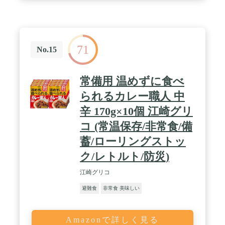
71
No.15
常備用 温めずに食べ
られるカレー職人 中
辛 170g×10個 江崎グリ
コ (常温保存/非常食/備
蓄/ローリングストッ
ク/レトルト/防災)
江崎グリコ
避難食
非常食 美味しい
Amazonで詳しく見る