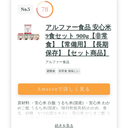
ン)、香料、乳化剤、増粘多糖類、pH調整剤、(一部
78
に小麦・卵・乳成分・大豆を含む) / 内容量:約50g×2
No.5
個/6缶(プレーン、チョコ、メープル各2缶) / カロリ
ー:[プレーン100gあたり]337kcal[チョコ100gあた
り]339kcal[メープル100gあたり]332kcal / 商品サイズ
アルファー食品 安心米
(高さx奥行x幅):12.4cm×16.8cm×24.7cm
9食セット 900g【非常
食】【常備用】【長期
保存】【セット商品】
アルファー食品
避難食
非常食 美味しい
Amazonで詳しく見る
原材料:・安心米 白飯:うるち米(国産) ・安心米 わか
めご飯:うるち米(国産)、味付乾燥具材(わかめ、食
塩、砂糖、かつお節エキス) ・安心米 ひじきご飯:う
るち米(国産)、味付乾燥具材(食塩、デキストリン、
乾しいたけ、ひじき、乾燥スイートコーン、乾燥に
続きを見る