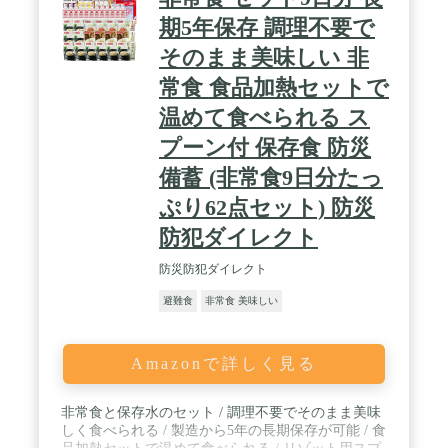
セットは「生き延びること」だけに焦点を当てた低
期5年保存 調理不要で
栄養や炭水化物中心の食材ばかりで、 慣れない被災
生活のストレスや栄養バランスを考慮していないセ
そのまま美味しい 非
ットがほとんどです。✓当店の非常食セットは、震
災直後を生き抜くことはもちろん栄養バランスやス
常食 食品加熱セットで
トレス緩和をコンセプトに、栄養士と防災士が力を
温めて食べられる ス
合わせて作成しました。 / ✳️ 贈り物、プレゼン
プーン付 保存食 防災
ト、ギフトに ➡️ 🎂誕生日、🎁お中元、🍱お歳
暮、🌹母の日、🌷父の日の贈り物に⭐️オススメ⭐️で
備蓄 (非常食9日分たっ
す。
ぷり62点セット) 防災
防犯ダイレクト
防災防犯ダイレクト
避難食
非常食 美味しい
Amazonで詳しく見る
非常食と保存水のセット / 調理不要でそのまま美味
しく食べられる / 製造から5年の長期保存が可能 / 食