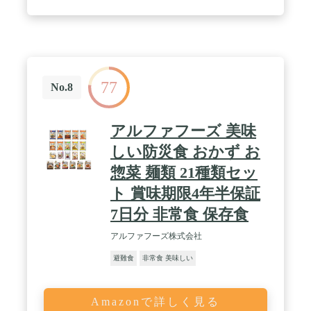
77
No.8
アルファフーズ 美味
しい防災食 おかず お
惣菜 麺類 21種類セッ
ト 賞味期限4年半保証
7日分 非常食 保存食
アルファフーズ株式会社
避難食
非常食 美味しい
Amazonで詳しく見る