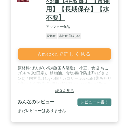
×5個【非常食】【常備
用】【長期保存】【水
不要】
アルファー食品
避難食
非常食 美味しい
Amazonで詳しく見る
原材料:ぜんざい:砂糖(国内製造)、小豆、食塩 おこ
げ:もち米(国産)、植物油、食塩/酸化防止剤(ビタミ
ンE) / 内容量:145g×5個 / カロリー:262kcal/1袋あたり
/ 商品サイズ(高さx奥行x幅):22.5cm×33.6cm×18cm
続きを見る
みんなのレビュー
レビューを書く
まだレビューはありません