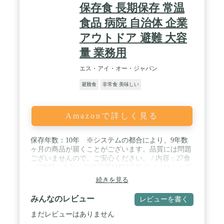
保存食 長期保存 常温
食品 病院 自治体 企業
アウトドア 避難 大容
量 業務用
エス・アイ・オー・ジャパン
避難食
非常食 美味しい
Amazonで詳しく見る
保存年数：10年 ※システムの都合により、9年数
ヶ月の商品が届くことがございます。品質には問題
ございませんので、ご安心ください。 / 内容：27食
（7種類、９缶）※特定原材料7品目｜パイロットブ
レッドクラッカー（18枚）2缶、ポテトシチュー 1
続きを見る
缶、マッシュルームピラフ 1缶、りんごシリアル 1
缶、野菜シチュー 1缶、ミネストローネスープ 1
みんなのレビュー
レビューを書く
缶、ミックス温シリアル 2缶、外箱１箱 / 容器：缶
詰 / アルパインエアは、独自の技術で10年の長期保
まだレビューはありません
存を可能とした災害非常です。アメリカの大手フリ