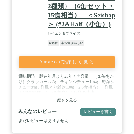
2種類）（6缶セット・
15食相当） ＜Seishop
＞ (#2&Half（小缶）)
セイエンタプライズ
避難食
非常食 美味しい
Amazonで詳しく見る
賞味期限：製造年月より25年 / 内容量：（１缶あた
り）クラッカー227g チキンシチュー104g 野菜シ
チュー84g / 洋風とり雑炊100g（2.5食相当） 洋風
えび雑炊100g（2.5食相当） / 商品の寸法：
31.8×21.2×13.5cm（ケース） Φ10.3×12cm（缶）※
続きを見る
日本規格2号缶相当 / 付属品：缶切りを全ての缶に
添付
みんなのレビュー
レビューを書く
まだレビューはありません