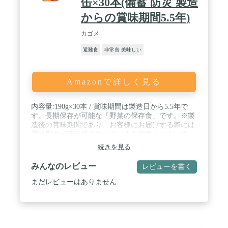
缶×30本(備蓄 防災 製造
からの賞味期間5.5年)
カゴメ
避難食
非常食 美味しい
Amazonで詳しく見る
内容量:190g×30本 / 賞味期間は製造日から5.5年で
す。長期保存が可能な「野菜の保存食」です。※製
造後の賞味期間であり、お客様にお届けする際には
賞味期間が若干短くなっている可能性もございま
す。 / 1缶に野菜1日分350g分をぎゅっと濃縮して使
続きを見る
用している / 商品サイズ(高さx奥行x
幅):110mmx325mmx268mm / カロリー(1本/190g当た
みんなのレビュー
レビューを書く
り):77kcal
まだレビューはありません