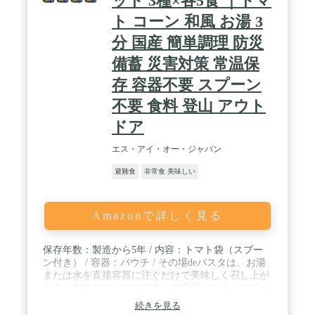
ット 3種×各5食 ｜トマ
ト コーン 和風 お湯 3
分 国産 簡単調理 防災
備蓄 災害対策 常温保
存 容器不要 スプーン
不要 食料 登山 アウト
ドア
エス・アイ・オー・ジャパン
避難食
非常食 美味しい
Amazonで詳しく見る
保存年数：製造から5年 / 内容：トマト袋（スプー
ン付き） / 容器：パウチ / その場deパスタは、お湯
または水を直接容器に注ぐだけで美味しく召し上が
れる、本格的なパスタです。自立型パウチ（スプー
ン付き）で、お皿がなくても食べられます。 / お湯
続きを見る
が無くても、水を入れて20分で食べることができま